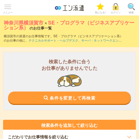
メニュー
気になる!
ログイン
検索
神奈川県横須賀市
×
SE・プログラマ（ビジネスアプリケー
ション系）
のお仕事一覧
横須賀市の派遣のお仕事情報です。SE・プログラマ（ビジネスアプリケーション系）
のお仕事の他に、
テクニカルサポート・ヘルプデスク
、
サーバ・ネットワークエンジ
ニア
、
PM・PMO
などを取り揃えています。さらに、
短期
・
単発
などの期間や、
職種
未経験OK
などのこだわり条件で絞り込んでいただけます。職種辞典：
SE・プログラ
マ（ビジネスアプリケーション系）のお仕事とは？とは？
検索した条件に合う
お仕事がありませんでした
条件を変更して再検索
検索条件を追加して絞り込む
こだわり
でお仕事情報を絞り込む