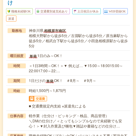
け
職種未経験OK
交通費別途支給あり
土日祝日が休み
WEB登録OK
派遣
神奈川県
相模原市南区
勤務地
相模大野駅から徒歩5分／古淵駅から徒歩5分／原当麻駅から
徒歩5分／相武台下駅から徒歩5分／小田急相模原駅から徒歩
5分
1日のみ～OK！
単発
曜日頻度
＜1日3時間～OK！＞▼ 例えば… ▼15:00～18:0015:00～
時間
22:0017:00～22:…
1日だけの
OK！ ＃8月～ ＃9月～
単発
期間
時給1,500円～1,875円
時給
交通費
■ 交通費規定内支給 ※派遣先による
軽作業（仕分け・ピッキング・検品、商品管理）
仕事内容
＼DMの仕分け／＜とってもシンプルなので未経験でも安
心！＞▼封入作業及び梱包▼雑誌や書籍などの仕分け…
職種未経験OK / ブランクOK / パソコンスキル不要 / 英語力不
応募資格