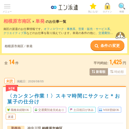
メニュー
気になる!
ログイン
検索
相模原市南区
×
単発
のお仕事一覧
南区の派遣のお仕事情報です。
オフィスワーク・事務系
、
営業・販売・サービス系
、
クリエイティブ系
などのお仕事を取り揃えています。単発の条件の他に、
交通費別途
支給あり
、
職種未経験OK
、
友だちと一緒の応募OK
などでもお探し頂けます。
条件の変更
相模原市南区 / 単発
14
1,425
全
件
平均時給:
円
時給順
新着順
未読
掲載日
2026/08/05
NEW
〈カンタン作業！〉スキマ時間にサクッと＊お
菓子の仕分け
職種未経験OK
交通費別途支給あり
土日祝日が休み
WEB登録OK
派遣
神奈川県
相模原市南区
勤務地