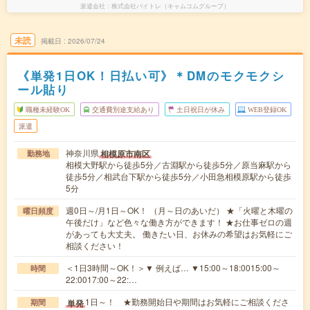
派遣会社
株式会社バイトレ（キャムコムグループ）
未読
掲載日
2026/07/24
《単発1日OK！日払い可》＊DMのモクモクシ
ール貼り
職種未経験OK
交通費別途支給あり
土日祝日が休み
WEB登録OK
派遣
神奈川県
相模原市南区
勤務地
相模大野駅から徒歩5分／古淵駅から徒歩5分／原当麻駅から
徒歩5分／相武台下駅から徒歩5分／小田急相模原駅から徒歩
5分
週0日～/月1日～OK！ （月～日のあいだ） ★「火曜と木曜の
曜日頻度
午後だけ」など色々な働き方ができます！ ★お仕事ゼロの週
があっても大丈夫。 働きたい日、お休みの希望はお気軽にご
相談ください！
＜1日3時間～OK！＞▼ 例えば… ▼15:00～18:0015:00～
時間
22:0017:00～22:…
1日～！ ★勤務開始日や期間はお気軽にご相談くださ
単発
期間