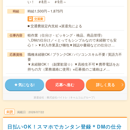
い！ ＃8月～ ＃9月～
時給1,500円～1,875円
時給
交通費
■ 交通費規定内支給 ※派遣先による
軽作業（仕分け・ピッキング・検品、商品管理）
仕事内容
＼DMの仕分け／＜とってもシンプルなので未経験でも安
心！＞▼封入作業及び梱包▼雑誌や書籍などの仕分け…
職種未経験OK / ブランクOK / パソコンスキル不要 / 英語力不
応募資格
要
▼未経験OK！（副業歓迎☆）▼高校生不可▼携帯電話をお
持ちの方（業務連絡に使用）※応募後のご連絡はメ…
気になる!
応募へ進む
詳しく見る
派遣会社
株式会社バイトレ（キャムコムグループ）
未読
掲載日
2026/07/22
日払いOK！スマホでカンタン登録＊DMの仕分