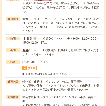
相模大野駅から徒歩5分／古淵駅から徒歩5分／原当麻駅から
徒歩5分／相武台下駅から徒歩5分／小田急相模原駅から徒歩
5分
週0日～/月1日～OK！ （月～日のあいだ） ★「火曜と木曜だ
曜日頻度
け」など色々な働き方ができます！ ★お仕事ゼロの週があっ
ても大丈夫。 働きたい日、お休みの希望はお気軽にご相談く
ださい！
【1日3時間～も相談OK!】＜シフト例＞9:00～12:0010:00～
時間
15:00 12:00～17…
1日～！ ★勤務開始日や期間はお気軽にご相談くださ
単発
期間
い！ ＃8月～ ＃9月～
時給1,500円～1,875円
時給
交通費
■ 交通費規定内支給 ※派遣先による
軽作業（仕分け・ピッキング・検品、商品管理）
仕事内容
＼お菓子の仕分け／＜とってもシンプルなので未経験でも安
心！＞▼封入作業及び梱包▼雑誌や書籍などの仕分…
職種未経験OK / ブランクOK / パソコンスキル不要 / 英語力不
応募資格
要
▼未経験OK！（副業歓迎☆）▼高校生不可▼携帯電話をお