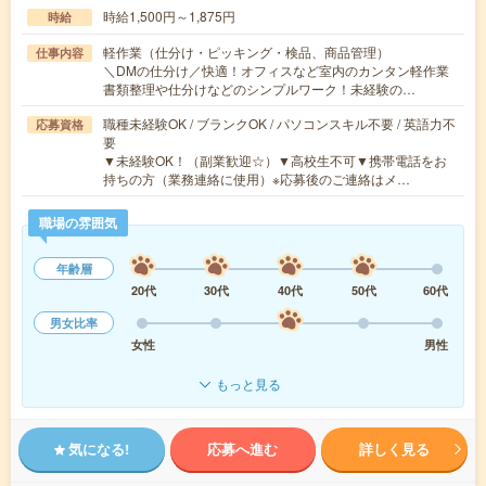
時給1,500円～1,875円
時給
軽作業（仕分け・ピッキング・検品、商品管理）
仕事内容
＼DMの仕分け／快適！オフィスなど室内のカンタン軽作業
書類整理や仕分けなどのシンプルワーク！未経験の…
職種未経験OK / ブランクOK / パソコンスキル不要 / 英語力不
応募資格
要
▼未経験OK！（副業歓迎☆）▼高校生不可▼携帯電話をお
持ちの方（業務連絡に使用）※応募後のご連絡はメ…
職場の雰囲気
年齢層
20代
30代
40代
50代
60代
男女比率
女性
男性
もっと見る
気になる!
応募へ進む
詳しく見る