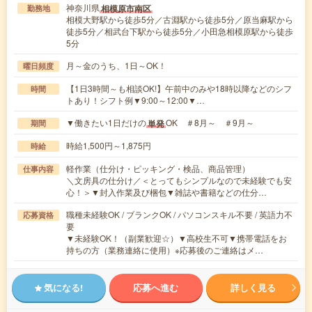
神奈川県
相模原市南区
勤務地
相模大野駅から徒歩5分／古淵駅から徒歩5分／原当麻駅から
徒歩5分／相武台下駅から徒歩5分／小田急相模原駅から徒歩
5分
月～金のうち、1日～OK！
曜日頻度
【1日3時間～も相談OK!】午前中のみや18時以降などのシフ
時間
トあり！シフト例▼9:00～12:00▼…
▼働きたい1日だけの
OK ＃8月～ ＃9月～
単発
期間
時給1,500円～1,875円
時給
軽作業（仕分け・ピッキング・検品、商品管理）
仕事内容
＼文房具の仕分け／＜とってもシンプルなので未経験でも安
心！＞▼封入作業及び梱包▼雑誌や書籍などの仕分…
職種未経験OK / ブランクOK / パソコンスキル不要 / 英語力不
応募資格
要
▼未経験OK！（副業歓迎☆）▼高校生不可▼携帯電話をお
持ちの方（業務連絡に使用）※応募後のご連絡はメ…
気になる!
応募へ進む
詳しく見る