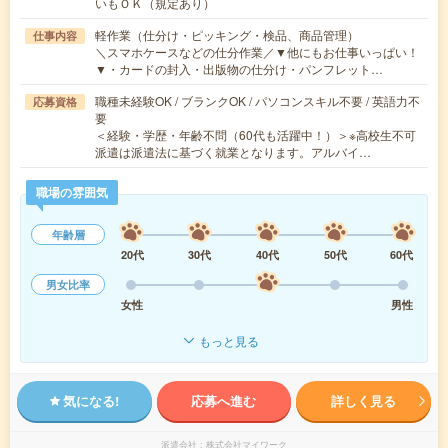
いもＯＫ（規定あり）
軽作業（仕分け・ピッキング・検品、商品管理）
仕事内容
＼スマホケースなどの仕分作業／▼他にもお仕事いっぱい！
▼・カードの封入・出版物の仕分け・パンフレット…
職種未経験OK / ブランクOK / パソコンスキル不要 / 英語力不
応募資格
要
＜経験・学歴・年齢不問（60代も活躍中！）＞※高校生不可
派遣は派遣法に基づく就業となります。アルバイ…
職場の雰囲気
年齢層
20代
30代
40代
50代
60代
男女比率
女性
男性
もっと見る
気になる!
応募へ進む
詳しく見る
派遣会社
株式会社マイワーク