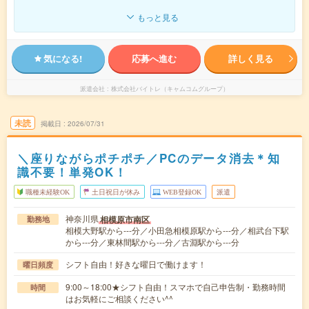
もっと見る
気になる!
応募へ進む
詳しく見る
派遣会社
株式会社バイトレ（キャムコムグループ）
未読
掲載日
2026/07/31
＼座りながらポチポチ／PCのデータ消去＊知
識不要！単発OK！
職種未経験OK
土日祝日が休み
WEB登録OK
派遣
神奈川県
相模原市南区
勤務地
相模大野駅から---分／小田急相模原駅から---分／相武台下駅
から---分／東林間駅から---分／古淵駅から---分
シフト自由！好きな曜日で働けます！
曜日頻度
9:00～18:00★シフト自由！スマホで自己申告制・勤務時間
時間
はお気軽にご相談ください^^