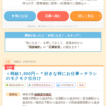
持ちの方（業務連絡に使用）※応募後のご連絡はメ…
気になる!
応募へ進む
詳しく見る
派遣会社
株式会社バイトレ（キャムコムグループ）
興味があったら「★気になる！」をタップ！
「気になる！」を押しておくと、派遣会社から
「面談確約」
や
「応募歓迎」
が届きます！
未読
掲載日
2026/08/05
NEW
＜時給1,500円～＊好きな時にお仕事＞チラシ
のモクモク仕分け
職種未経験OK
交通費別途支給あり
WEB登録OK
派遣
神奈川県
相模原市南区
勤務地
相模大野駅から徒歩5分／古淵駅から徒歩5分／原当麻駅から
徒歩5分／相武台下駅から徒歩5分／小田急相模原駅から徒歩