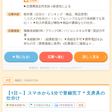
■ 交通費規定内支給 ※派遣先による
軽作業（仕分け・ピッキング・検品、商品管理）
仕事内容
＼コスメの仕分け／＜とってもシンプルなので未経験でも安
心！＞▼封入作業及び梱包▼雑誌や書籍などの仕分…
職種未経験OK / ブランクOK / パソコンスキル不要 / 英語力不
応募資格
要
▼未経験OK！（副業歓迎☆）▼高校生不可▼携帯電話をお
持ちの方（業務連絡に使用）※応募後のご連絡はメ…
気になる!
応募へ進む
詳しく見る
派遣会社
株式会社バイトレ（キャムコムグループ）
未読
掲載日
2026/07/24
【1日～】スマホから3分で登録完了＊文房具の
仕分け
職種未経験OK
土日祝日が休み
WEB登録OK
派遣