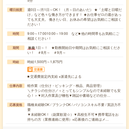
5分
週0日～/月1日～OK！ （月～日のあいだ） ★「土曜と日曜だ
曜日頻度
け」など色々な働き方ができます！ ★お仕事ゼロの週があっ
ても大丈夫。 働きたい日、お休みの希望はお気軽にご相談く
ださい！
9:00～17:0010:00～19:00 など■ 他の時間帯もお気軽にご
時間
相談ください！
1日～！ ★勤務開始日や期間はお気軽にご相談くださ
単発
期間
い！ ＃8月～ ＃9月～
時給1,500円～1,875円
時給
交通費
■ 交通費規定内支給 ※派遣先による
軽作業（仕分け・ピッキング・検品、商品管理）
仕事内容
＼チラシの仕分け／＜とってもシンプルなので未経験でも安
心！＞▼封入作業及び梱包▼雑誌や書籍などの仕分…
職種未経験OK / ブランクOK / パソコンスキル不要 / 英語力不
応募資格
要
▼未経験OK！（副業歓迎☆）▼高校生不可▼携帯電話をお
持ちの方（業務連絡に使用）※応募後のご連絡はメ…