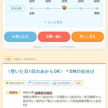
20代
30代
40代
50代
60代
男女比率
女性
男性
もっと見る
気になる!
応募へ進む
詳しく見る
派遣会社
テイケイワークス東京株式会社
未読
掲載日
2026/08/01
〈空いた日1日のみからOK〉＊DMの仕分け
職種未経験OK
土日祝日が休み
WEB登録OK
派遣
神奈川県
相模原市南区
勤務地
相模大野駅から徒歩5分／古淵駅から徒歩5分／原当麻駅から
徒歩5分／相武台下駅から徒歩5分／小田急相模原駅から徒歩
5分