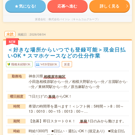
気になる!
応募へ進む
詳しく見る
派遣会社
株式会社バイトレ（キャムコムグループ）
未読
掲載日
2026/08/04
NEW
＜好きな場所からいつでも登録可能＞現金日払
いOK＊スマホケースなどの仕分作業
職種未経験OK
WEB登録OK
派遣
神奈川県
相模原市南区
勤務地
小田急相模原駅から---分／相模大野駅から---分／古淵駅から-
--分／東林間駅から---分／原当麻駅から---分
“1日だけ”の
からOK！
単発
曜日頻度
希望の時間帯を選べます！＜シフト例：5時間～＞8：00～
時間
13：0010：00～15：0013：00～…
【急募】即日スタートＯＫ！
1日のみから働けます。
単発
期間
時給1300円 ■日払い・週払いOK！(規定あり) ■現金日払
時給