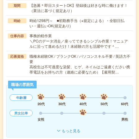
【急募＊即日スタートOK】登録後は好きな時に働けます！
期間
（業法に基づく規定あり）
時給1298円～ ■初勤務手当（※規定による）・全額日払
時給
い・週払いOK(規定あり)
事務的軽作業
仕事内容
＼PCのデータ消去／座ってできるシンプル作業！マニュア
ルに沿って進めるだけ！未経験の方も活躍中です＾…
職種未経験OK / ブランクOK / パソコンスキル不要 / 英語力不
応募資格
要
高校生は不可過度な染髪、ヒゲ、ネイルはご遠慮ください携
帯電話をお持ちの方（連絡に必要なため）【雇用契…
職場の雰囲気
年齢層
20代
30代
40代
50代
60代
男女比率
女性
男性
もっと見る