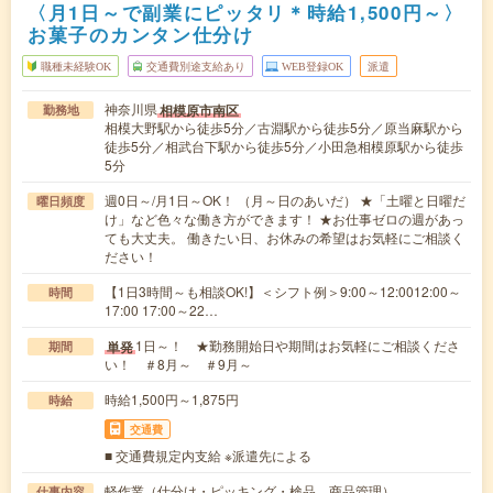
〈月1日～で副業にピッタリ＊時給1,500円～〉
お菓子のカンタン仕分け
職種未経験OK
交通費別途支給あり
WEB登録OK
派遣
神奈川県
相模原市南区
勤務地
相模大野駅から徒歩5分／古淵駅から徒歩5分／原当麻駅から
徒歩5分／相武台下駅から徒歩5分／小田急相模原駅から徒歩
5分
週0日～/月1日～OK！ （月～日のあいだ） ★「土曜と日曜だ
曜日頻度
け」など色々な働き方ができます！ ★お仕事ゼロの週があっ
ても大丈夫。 働きたい日、お休みの希望はお気軽にご相談く
ださい！
【1日3時間～も相談OK!】＜シフト例＞9:00～12:0012:00～
時間
17:00 17:00～22…
1日～！ ★勤務開始日や期間はお気軽にご相談くださ
単発
期間
い！ ＃8月～ ＃9月～
時給1,500円～1,875円
時給
交通費
■ 交通費規定内支給 ※派遣先による
軽作業（仕分け・ピッキング・検品、商品管理）
仕事内容