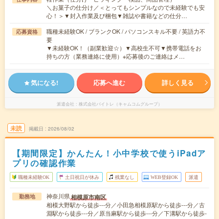
＼お菓子の仕分け／＜とってもシンプルなので未経験でも安
心！＞▼封入作業及び梱包▼雑誌や書籍などの仕分…
職種未経験OK / ブランクOK / パソコンスキル不要 / 英語力不
応募資格
要
▼未経験OK！（副業歓迎☆）▼高校生不可▼携帯電話をお
持ちの方（業務連絡に使用）※応募後のご連絡はメ…
気になる!
応募へ進む
詳しく見る
派遣会社
株式会社バイトレ（キャムコムグループ）
未読
掲載日
2026/08/02
【期間限定】かんたん！小中学校で使うiPadア
プリの確認作業
職種未経験OK
土日祝日が休み
残業なし
WEB登録OK
派遣
神奈川県
相模原市南区
勤務地
相模大野駅から徒歩---分／小田急相模原駅から徒歩---分／古
淵駅から徒歩---分／原当麻駅から徒歩---分／下溝駅から徒歩-