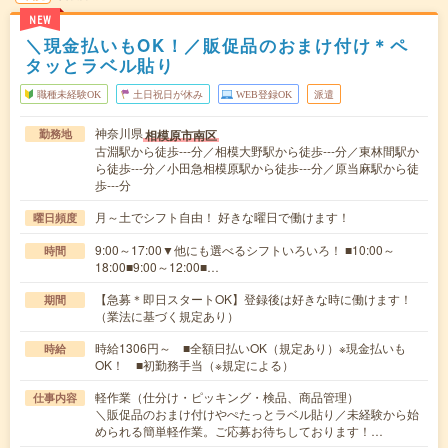
NEW
＼現金払いもOK！／販促品のおまけ付け＊ペ
タッとラベル貼り
職種未経験OK
土日祝日が休み
WEB登録OK
派遣
神奈川県
相模原市南区
勤務地
古淵駅から徒歩---分／相模大野駅から徒歩---分／東林間駅か
ら徒歩---分／小田急相模原駅から徒歩---分／原当麻駅から徒
歩---分
月～土でシフト自由！ 好きな曜日で働けます！
曜日頻度
9:00～17:00▼他にも選べるシフトいろいろ！ ■10:00～
時間
18:00■9:00～12:00■…
【急募＊即日スタートOK】登録後は好きな時に働けます！
期間
（業法に基づく規定あり）
時給1306円～ ■全額日払いOK（規定あり）※現金払いも
時給
OK！ ■初勤務手当（※規定による）
軽作業（仕分け・ピッキング・検品、商品管理）
仕事内容
＼販促品のおまけ付けやぺたっとラベル貼り／未経験から始
められる簡単軽作業。ご応募お待ちしております！…