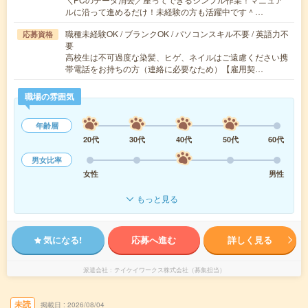
ルに沿って進めるだけ！未経験の方も活躍中です＾…
職種未経験OK / ブランクOK / パソコンスキル不要 / 英語力不
応募資格
要
高校生は不可過度な染髪、ヒゲ、ネイルはご遠慮ください携
帯電話をお持ちの方（連絡に必要なため）【雇用契…
職場の雰囲気
年齢層
20代
30代
40代
50代
60代
男女比率
女性
男性
もっと見る
気になる!
応募へ進む
詳しく見る
派遣会社
テイケイワークス株式会社（募集担当）
未読
掲載日
2026/08/04