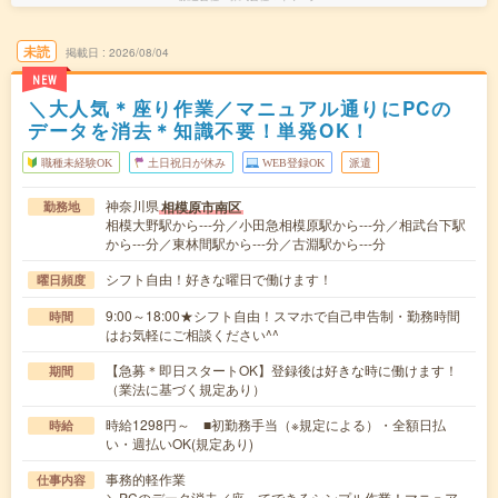
未読
掲載日
2026/08/04
NEW
＼大人気＊座り作業／マニュアル通りにPCの
データを消去＊知識不要！単発OK！
職種未経験OK
土日祝日が休み
WEB登録OK
派遣
神奈川県
相模原市南区
勤務地
相模大野駅から---分／小田急相模原駅から---分／相武台下駅
から---分／東林間駅から---分／古淵駅から---分
シフト自由！好きな曜日で働けます！
曜日頻度
9:00～18:00★シフト自由！スマホで自己申告制・勤務時間
時間
はお気軽にご相談ください^^
【急募＊即日スタートOK】登録後は好きな時に働けます！
期間
（業法に基づく規定あり）
時給1298円～ ■初勤務手当（※規定による）・全額日払
時給
い・週払いOK(規定あり)
事務的軽作業
仕事内容
＼PCのデータ消去／座ってできるシンプル作業！マニュア