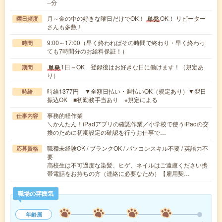
--分
月～金の中の好きな曜日だけでOK！
OK！ リピーター
単発
曜日頻度
さんも多数！
9:00～17:00（早く終わればその時間で終わり・早く終わっ
時間
ても7時間分のお給料保証！）
1日～OK 登録後はお好きな日に働けます！（規定あ
単発
期間
り）
時給1377円 ▼全額日払い・週払いOK（規定あり）▼翌日
時給
振込OK ■初勤務手当あり ※規定による
事務的軽作業
仕事内容
＼かんたん！iPadアプリの確認作業／小学校で使うiPadの交
換のために初期設定の確認を行うお仕事で…
職種未経験OK / ブランクOK / パソコンスキル不要 / 英語力不
応募資格
要
高校生は不可過度な染髪、ヒゲ、ネイルはご遠慮ください携
帯電話をお持ちの方（連絡に必要なため）【雇用契…
職場の雰囲気
年齢層