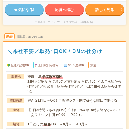
気になる!
応募へ進む
詳しく見る
派遣会社
テイケイワークス株式会社（募集担当）
未読
掲載日
2026/07/29
＼来社不要／単発1日OK＊DMの仕分け
職種未経験OK
土日祝日が休み
WEB登録OK
派遣
神奈川県
相模原市南区
勤務地
相模大野駅から徒歩5分／古淵駅から徒歩5分／原当麻駅から
徒歩5分／相武台下駅から徒歩5分／小田急相模原駅から徒歩
5分
好きな日1日～OK！＊希望シフト制で好きな曜日で働ける！
曜日頻度
【1日3時間～も相談OK!】午前中のみや18時以降などのシフ
時間
トあり！シフト例▼9:00～12:00▼…
1日だけの
OK！＃8月～ ＃9月～
単発
期間