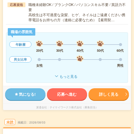
職種未経験OK / ブランクOK / パソコンスキル不要 / 英語力不
応募資格
要
高校生は不可過度な染髪、ヒゲ、ネイルはご遠慮ください携
帯電話をお持ちの方（連絡に必要なため）【雇用契…
職場の雰囲気
年齢層
20代
30代
40代
50代
60代
男女比率
女性
男性
もっと見る
気になる!
応募へ進む
詳しく見る
派遣会社
テイケイワークス株式会社（募集担当）
未読
掲載日
2026/08/03