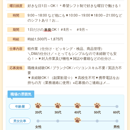
好きな日1日～OK！＊希望シフト制で好きな曜日で働ける！
曜日頻度
9:00～18:00 など他にも▼10:00～19:00▼18:00～21:00など
時間
のシフトあり！お…
1日だけの
OK！＃8月～ ＃9月～
単発
期間
時給1,500円～1,875円
時給
軽作業（仕分け・ピッキング・検品、商品管理）
仕事内容
＼DMの仕分け／＜とってもシンプルなので未経験でも安
心！＞▼封入作業及び梱包▼雑誌や書籍などの仕分け…
職種未経験OK / ブランクOK / パソコンスキル不要 / 英語力不
応募資格
要
▼未経験OK！（副業歓迎☆）▼高校生不可▼携帯電話をお
持ちの方（業務連絡に使用）※応募後のご連絡はメ…
職場の雰囲気
年齢層
20代
30代
40代
50代
60代
男女比率
女性
男性