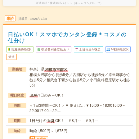
派遣会社
株式会社バイトレ（キャムコムグループ）
未読
掲載日
2026/07/25
日払いOK！スマホでカンタン登録＊コスメの
仕分け
職種未経験OK
交通費別途支給あり
土日祝日が休み
WEB登録OK
派遣
神奈川県
相模原市南区
勤務地
相模大野駅から徒歩5分／古淵駅から徒歩5分／原当麻駅から
徒歩5分／相武台下駅から徒歩5分／小田急相模原駅から徒歩
5分
1日のみ～OK！
単発
曜日頻度
＜1日3時間～OK！＞▼ 例えば… ▼15:00～18:0015:00～
時間
22:0017:00～22:…
1日だけの
OK！ ＃8月～ ＃9月～
単発
期間
時給1,500円～1,875円
時給
交通費