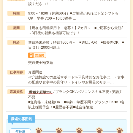
談ください！
9:00～18:00（休憩60分）■ご希望があれば下記シフトも
時間
OK！早番 7:00～16:00遅番 …
【現在も積極採用中！急募！】2カ月～ ■ご応募から最短2
期間
～3日後の就業も相談可能です！
無資格未経験：時給1500円～ ■週払いOK ■扶養内OK ■
時給
日収1万2000円以上
交通費
交通費全額支給
介護関連
仕事内容
≪介護施設での生活サポート≫▽具体的なお仕事は…・食事
の配膳や食事中の見守り・トイレやお風呂のサポー…
/ ブランクOK / パソコンスキル不要 / 英語力
職種未経験OK
応募資格
不要
■無資格・未経験OK！■年齢・学歴不問！ブランクOK!■10名
以上採用予定！■履歴書不要■社会保険完…
職場の雰囲気
年齢層