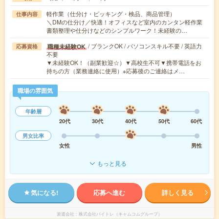
軽作業（仕分け・ピッキング・検品、商品管理）
仕事内容
＼DMの仕分け／快適！オフィスなど室内のカンタン軽作業
書類整理や仕分けなどのシンプルワーク！未経験の…
/ ブランクOK / パソコンスキル不要 / 英語力
職種未経験OK
応募資格
不要
▼未経験OK！（副業歓迎☆）▼高校生不可▼携帯電話をお
持ちの方（業務連絡に使用）※応募後のご連絡はメ…
職場の雰囲気
年齢層
20代
30代
40代
50代
60代
男女比率
女性
男性
もっと見る
気になる!
応募へ進む
詳しく見る
派遣会社
株式会社バイトレ（キャムコムグループ）