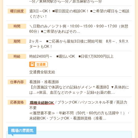
--分／東林間駅から---分／原当麻駅から---分
週3日～OK！ ■曜日固定の相談OK！ ■ご希望の曜日をご相談
曜日頻度
ください！
＼日勤のみ／シフト例・10:00～15:00・9:00～17:00（休憩
時間
60分）■ご希望があればその…
2ヶ月～ ■ご応募から最短3日後に開始可能 8月～、9月ス
期間
タートもOK！
時給2400円～ ■週払いOK ■日収1万9200円以上
時給
交通費
交通費全額支給
看護師・准看護師
仕事内容
【介護施設で体調などの記録がメイン＊看護師】▼具体的に
は…○体温、血圧などのチェック・記録○お薬の飲…
/ ブランクOK / パソコンスキル不要 / 英語力
職種未経験OK
応募資格
不要
≪履歴書不要≫・年齢不問（50代・60代の方も活躍中！）・
未経験OK・ブランクOK・看護師資格（准看…
職場の雰囲気