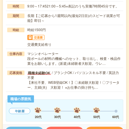
9:00～17:4521:00～5:45※表記のうち実働7時間45分です。
時間
長期【ご応募から1週間以内(最短2日目)のスピード就業が可
期間
能】即日～
時給1500円
時給
交通費
交通費支給有り
マシンオペレーター
仕事内容
段ボールの材料の機械へのセット、取り出し、検査・検品作
業をお願いします。(派遣)未経験者大歓迎。ウレ…
/ ブランクOK / パソコンスキル不要 / 英語力
職種未経験OK
応募資格
不要
【来社不要、WEB登録OK！】〇未経験大歓迎！〇フリータ
ー、主婦(夫) 大歓迎！ ※お仕事の掛け持ち…
職場の雰囲気
年齢層
20代
30代
40代
50代
60代