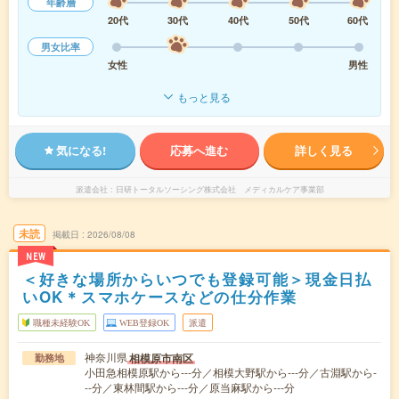
年齢層
20代
30代
40代
50代
60代
男女比率
女性
男性
もっと見る
気になる!
応募へ進む
詳しく見る
派遣会社
日研トータルソーシング株式会社 メディカルケア事業部
未読
掲載日
2026/08/08
NEW
＜好きな場所からいつでも登録可能＞現金日払
いOK＊スマホケースなどの仕分作業
職種未経験OK
WEB登録OK
派遣
神奈川県
相模原市南区
勤務地
小田急相模原駅から---分／相模大野駅から---分／古淵駅から-
--分／東林間駅から---分／原当麻駅から---分