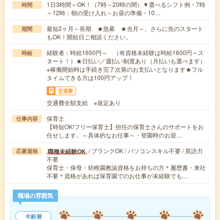
1日3時間～OK！（7時～20時の間）▼選べるシフト例・7時
時間
～12時：朝の受け入れ～お昼の準備・10…
最短2ヶ月～長期 ★急募 ★当月～、さらに先のスタート
期間
もOK！開始日ご相談ください。
経験者：時給1650円～ （有資格未経験は時給1600円～ス
時給
タート！）★日払い／週払い制度あり（月払いも選べます）
※稼働開始時は手続き完了次第のお支払いとなります★フル
タイムできる方は100円アップ！
交通費
交通費全額支給 ※規定あり
保育士
仕事内容
【時短OK!フリー保育士】担任の保育士さんのサポートをお
任せします。～具体的なお仕事～・登園時のお迎…
/ ブランクOK / パソコンスキル不要 / 英語力
職種未経験OK
応募資格
不要
保育士・保母・幼稚園教諭資格をお持ちの方＊履歴書・来社
不要＊資格があれば保育園でのお仕事が未経験でも…
職場の雰囲気
年齢層