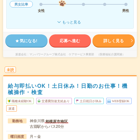
男女比率
女性
男性
もっと見る
気になる!
応募へ進む
詳しく見る
派遣会社
マンパワーグループ株式会社 ケアサービス事業部 （医療福祉介護関連）
未読
給与即払いOK！土日休み！日勤のお仕事！機
械操作・検査
職種未経験OK
交通費別途支給あり
土日祝日が休み
WEB登録OK
派遣
神奈川県
相模原市南区
勤務地
古淵駅からバス20分
月～金
曜日頻度