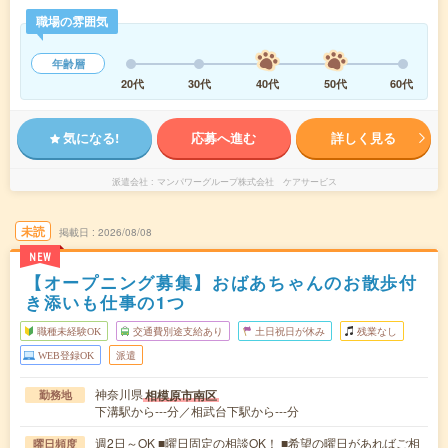
職場の雰囲気
年齢層
20代
30代
40代
50代
60代
気になる!
応募へ進む
詳しく見る
派遣会社
マンパワーグループ株式会社 ケアサービス
未読
掲載日
2026/08/08
NEW
【オープニング募集】おばあちゃんのお散歩付
き添いも仕事の1つ
職種未経験OK
交通費別途支給あり
土日祝日が休み
残業なし
WEB登録OK
派遣
神奈川県
相模原市南区
勤務地
下溝駅から---分／相武台下駅から---分
週2日～OK ■曜日固定の相談OK！ ■希望の曜日があればご相
曜日頻度