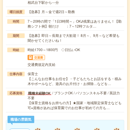
相武台下駅から---分
【急募】月～金で週2日～勤務
曜日頻度
7～20時の間で「1日3時間～」OK♪残業はありません！【勤
時間
務シフト例】朝だけ ：7～12時フルタ…
【急募】即日～長期まで大歓迎！ 8月～、9月～など希望も
期間
聞かせてくださいね！
時給1700～1800円 ◇日払いOK
時給
交通費
交通費規定内支給
保育士
仕事内容
【こんなお仕事をお任せ】・子どもたちとお話をする・積み
木やボールなど、遊具のお片付け・お掃除…などを…
/ ブランクOK / パソコンスキル不要 / 英語力
職種未経験OK
応募資格
不要
【保育士資格をお持ちの方】★国家・地域限定保育士なども
可※資格があれば保育園でのお仕事が初めての方も…
職場の雰囲気