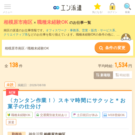
メニュー
気になる!
ログイン
検索
相模原市南区
×
職種未経験OK
のお仕事一覧
南区の派遣のお仕事情報です。
オフィスワーク・事務系
、
営業・販売・サービス系
、
クリエイティブ系
などのお仕事を取り揃えています。職種未経験OKの条件の他に、
交
通費別途支給あり
、
友だちと一緒の応募OK
、
残業なし
などのこだわり条件も取り揃え
ています。
条件の変更
相模原市南区 / 職種未経験OK
138
1,534
全
件
平均時給:
円
時給順
新着順
未読
掲載日
2026/08/08
NEW
〈カンタン作業！〉スキマ時間にサクッと＊お
菓子の仕分け
職種未経験OK
交通費別途支給あり
土日祝日が休み
WEB登録OK
派遣
神奈川県
相模原市南区
勤務地