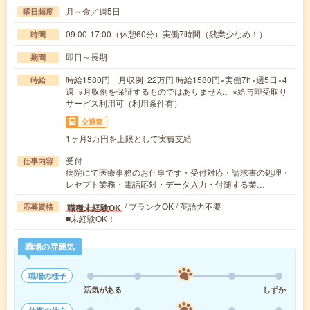
月～金／週5日
曜日頻度
09:00-17:00（休憩60分）実働7時間（残業少なめ！）
時間
即日～長期
期間
時給1580円 月収例 22万円 時給1580円×実働7h×週5日×4
時給
週 ※月収例を保証するものではありません。※給与即受取り
サービス利用可（利用条件有）
交通費
1ヶ月3万円を上限として実費支給
受付
仕事内容
病院にて医療事務のお仕事です・受付対応・請求書の処理・
レセプト業務・電話応対・データ入力・付随する業…
/ ブランクOK / 英語力不要
職種未経験OK
応募資格
■未経験OK！
職場の雰囲気
職場の様子
活気がある
しずか