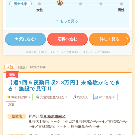
男女比率
女性
男性
もっと見る
気になる!
応募へ進む
詳しく見る
派遣会社
日研トータルソーシング株式会社 メディカルケア事業部
未読
掲載日
2026/08/08
NEW
【週1回＆夜勤日収2.8万円】未経験からでき
る！施設で見守り
職種未経験OK
交通費別途支給あり
残業なし
WEB登録OK
派遣
神奈川県
相模原市南区
勤務地
相模大野駅から---分／小田急相模原駅から---分／古淵駅から-
--分／東林間駅から---分／原当麻駅から---分