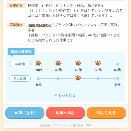
軽作業（仕分け・ピッキング・検品、商品管理）
仕事内容
【もくもくカンタン軽作業】お仕事はとてもシンプルなので
コツコツ業務がお好きな方は長く活躍しています！…
/ ブランクOK / パソコンスキル不要 / 英語力
職種未経験OK
応募資格
不要
未経験・ブランクOK資格不問！幅広い年代が活躍中！どな
たでも始められるお仕事です
職場の雰囲気
年齢層
20代
30代
40代
50代
60代
男女比率
女性
男性
もっと見る
気になる!
応募へ進む
詳しく見る
派遣会社
UTエージェント株式会社 関東