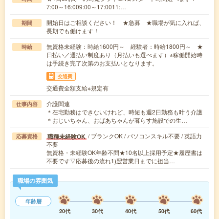
7:00～16:009:00～17:0011:…
開始日はご相談ください！ ★急募 ★職場が気に入れば、
期間
長期でも働けます！
無資格未経験：時給1600円～ 経験者：時給1800円～ ★
時給
日払い／週払い制度あり（月払いも選べます）※稼働開始時
は手続き完了次第のお支払いとなります。
交通費
交通費全額支給※規定有
介護関連
仕事内容
＊在宅勤務はできないけれど、時短も週2日勤務も叶う介護
＊おじいちゃん、おばあちゃんが暮らす施設での生…
/ ブランクOK / パソコンスキル不要 / 英語力
職種未経験OK
応募資格
不要
無資格・未経験OK年齢不問★10名以上採用予定★履歴書は
不要です▽応募後の流れ1)翌営業日までに担当…
職場の雰囲気
年齢層
20代
30代
40代
50代
60代