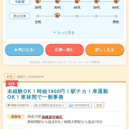
年齢層
20代
30代
40代
50代
60代
男女比率
女性
男性
もっと見る
気になる!
応募へ進む
詳しく見る
派遣会社
株式会社ウィルオブ・ワーク キッズケア事業部
未読
掲載日
2026/08/08
NEW
未経験OK！時給1900円！駅チカ！車通勤
OK！東林間で一般事務
職種未経験OK
交通費別途支給あり
WEB登録OK
派遣
神奈川県
相模原市南区
勤務地
東林間駅から徒歩5分／相模大野駅から徒歩15分