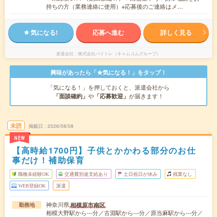
持ちの方（業務連絡に使用）※応募後のご連絡はメ…
気になる!
応募へ進む
詳しく見る
派遣会社
株式会社バイトレ（キャムコムグループ）
興味があったら「★気になる！」をタップ！
「気になる！」を押しておくと、派遣会社から
「面談確約」
や
「応募歓迎」
が届きます！
未読
掲載日
2026/08/08
NEW
【高時給1700円】子供とかかわる部分のお仕
事だけ！補助保育
職種未経験OK
交通費別途支給あり
土日祝日が休み
残業なし
WEB登録OK
派遣
神奈川県
相模原市南区
勤務地
相模大野駅から---分／古淵駅から---分／原当麻駅から---分／