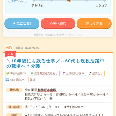
仕事の仕方
テキパキ
コツコツ
気になる!
応募へ進む
詳しく見る
派遣会社
株式会社リクルートスタッフィング
未読
掲載日
2026/08/08
NEW
＼10年後にも残る仕事／～60代も現役活躍中
の職場へ＊介護
職種未経験OK
交通費別途支給あり
土日祝日が休み
残業なし
WEB登録OK
派遣
神奈川県
相模原市南区
勤務地
相模大野駅から---分／古淵駅から---分／原当麻駅から---分／
相武台下駅から---分
週2日～5日OK（月～金） ★土日休みOK
曜日頻度
★1日6時間～の時短シフトOK★スタート時間選べます！
時間