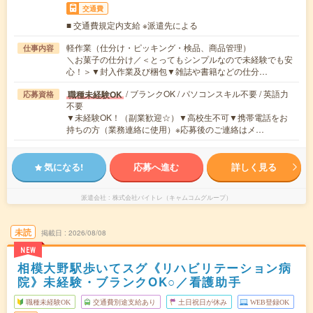
交通費
■ 交通費規定内支給 ※派遣先による
軽作業（仕分け・ピッキング・検品、商品管理）
仕事内容
＼お菓子の仕分け／＜とってもシンプルなので未経験でも安
心！＞▼封入作業及び梱包▼雑誌や書籍などの仕分…
/ ブランクOK / パソコンスキル不要 / 英語力
職種未経験OK
応募資格
不要
▼未経験OK！（副業歓迎☆）▼高校生不可▼携帯電話をお
持ちの方（業務連絡に使用）※応募後のご連絡はメ…
気になる!
応募へ進む
詳しく見る
派遣会社
株式会社バイトレ（キャムコムグループ）
未読
掲載日
2026/08/08
NEW
相模大野駅歩いてスグ《リハビリテーション病
院》未経験・ブランクOK○／看護助手
職種未経験OK
交通費別途支給あり
土日祝日が休み
WEB登録OK