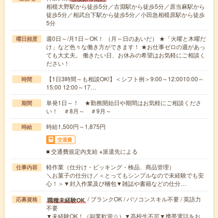
相模大野駅から徒歩5分／古淵駅から徒歩5分／原当麻駅から
徒歩5分／相武台下駅から徒歩5分／小田急相模原駅から徒歩
5分
週0日～/月1日～OK！ （月～日のあいだ） ★「火曜と木曜だ
曜日頻度
け」など色々な働き方ができます！ ★お仕事ゼロの週があっ
ても大丈夫。 働きたい日、お休みの希望はお気軽にご相談く
ださい！
【1日3時間～も相談OK!】＜シフト例＞9:00～12:0010:00～
時間
15:00 12:00～17…
単発1日～！ ★勤務開始日や期間はお気軽にご相談くださ
期間
い！ ＃8月～ ＃9月～
時給1,500円～1,875円
時給
交通費
■ 交通費規定内支給 ※派遣先による
軽作業（仕分け・ピッキング・検品、商品管理）
仕事内容
＼お菓子の仕分け／＜とってもシンプルなので未経験でも安
心！＞▼封入作業及び梱包▼雑誌や書籍などの仕分…
/ ブランクOK / パソコンスキル不要 / 英語力
職種未経験OK
応募資格
不要
▼未経験OK！（副業歓迎☆）▼高校生不可▼携帯電話をお