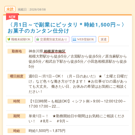
未読
掲載日
2026/08/08
NEW
〈月1日～で副業にピッタリ＊時給1,500円～〉
お菓子のカンタン仕分け
職種未経験OK
交通費別途支給あり
WEB登録OK
派遣
神奈川県
相模原市南区
勤務地
相模大野駅から徒歩5分／古淵駅から徒歩5分／原当麻駅から
徒歩5分／相武台下駅から徒歩5分／小田急相模原駅から徒歩
5分
週0日～/月1日～OK！ （月～日のあいだ） ★「土曜と日曜だ
曜日頻度
け」など色々な働き方ができます！ ★お仕事ゼロの週があっ
ても大丈夫。 働きたい日、お休みの希望はお気軽にご相談く
ださい！
【1日3時間～も相談OK!】＜シフト例＞9:00～12:0012:00～
時間
17:00 17:00～22…
単発1日～！ ★勤務開始日や期間はお気軽にご相談くださ
期間
い！ ＃8月～ ＃9月～
時給1,500円～1,875円
時給