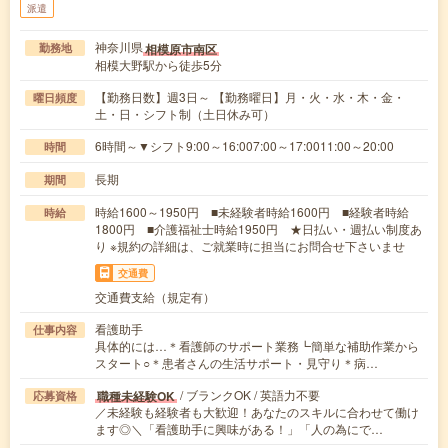
派遣
神奈川県
相模原市南区
勤務地
相模大野駅から徒歩5分
【勤務日数】週3日～ 【勤務曜日】月・火・水・木・金・
曜日頻度
土・日・シフト制（土日休み可）
6時間～▼シフト9:00～16:007:00～17:0011:00～20:00
時間
長期
期間
時給1600～1950円 ■未経験者時給1600円 ■経験者時給
時給
1800円 ■介護福祉士時給1950円 ★日払い・週払い制度あ
り ※規約の詳細は、ご就業時に担当にお問合せ下さいませ
交通費
交通費支給（規定有）
看護助手
仕事内容
具体的には…＊看護師のサポート業務┗簡単な補助作業から
スタート○＊患者さんの生活サポート・見守り＊病…
/ ブランクOK / 英語力不要
職種未経験OK
応募資格
／未経験も経験者も大歓迎！あなたのスキルに合わせて働け
ます◎＼「看護助手に興味がある！」「人の為にで…