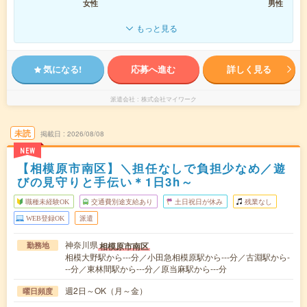
女性
男性
もっと見る
気になる!
応募へ進む
詳しく見る
派遣会社
株式会社マイワーク
未読
掲載日
2026/08/08
NEW
【相模原市南区】＼担任なしで負担少なめ／遊
びの見守りと手伝い＊1日3h～
職種未経験OK
交通費別途支給あり
土日祝日が休み
残業なし
WEB登録OK
派遣
神奈川県
相模原市南区
勤務地
相模大野駅から---分／小田急相模原駅から---分／古淵駅から-
--分／東林間駅から---分／原当麻駅から---分
週2日～OK（月～金）
曜日頻度