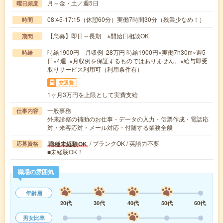
月～金・土／週5日
曜日頻度
08:45-17:15（休憩60分）実働7時間30分（残業少なめ！）
時間
【急募】即日～長期 ※開始日相談OK
期間
時給1900円 月収例 28万円 時給1900円×実働7h30m×週5
時給
日×4週 ※月収例を保証するものではありません。※給与即受
取りサービス利用可（利用条件有）
交通費
1ヶ月3万円を上限として実費支給
一般事務
仕事内容
外来診察の補助のお仕事・データの入力・伝票作成・電話応
対・来客応対・メール対応・付随する業務全般
/ ブランクOK / 英語力不要
職種未経験OK
応募資格
■未経験OK！
職場の雰囲気
年齢層
20代
30代
40代
50代
60代
男女比率