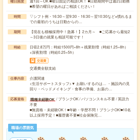
週1回～OK ■曜日固定の相談OK！ ■日勤期間中は週2日勤務
曜日頻度
■希望の曜日があればご相談ください！
▽シフト例・16:30～翌9:30・16:30～翌10:30など※慣れるま
時間
での最初のうちは日勤からの…
【現在も積極採用中！急募！】2カ月～ ■ご応募から最短2
期間
～3日後の就業も相談可能です！
日収2.8万円：時給1500円×8h＋残業割増（時給1.25×8h）
時給
+深夜割増（時給0.25×5h）
交通費
交通費全額支給
介護関連
仕事内容
<生活サポートスタッフ>▼ お願いするのは… ・施設内の見
回り・ベッドメイキング・食事の準備、お薬の…
/ ブランクOK / パソコンスキル不要 / 英語力
職種未経験OK
応募資格
不要
■無資格・未経験OK！■年齢・学歴不問！ブランクOK!■10名
以上採用予定！■履歴書不要■社会保険完…
職場の雰囲気