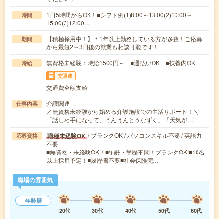
1日5時間からOK！■シフト例(1)8:00～13:00(2)10:00～
時間
15:00(3)12:00…
【積極採用中！】＊1年以上勤務している方が多数！ご応募
期間
から最短2～3日後の就業も相談可能です！
無資格未経験：時給1500円～ ■週払いOK ■扶養内OK
時給
交通費
交通費全額支給
介護関連
仕事内容
／無資格未経験から始める介護施設での生活サポート！＼
「話し相手になって、うんうんとうなずく」「天気が…
/ ブランクOK / パソコンスキル不要 / 英語力
職種未経験OK
応募資格
不要
■無資格・未経験OK！■年齢・学歴不問！ブランクOK!■10名
以上採用予定！■履歴書不要■社会保険完…
職場の雰囲気
年齢層
20代
30代
40代
50代
60代