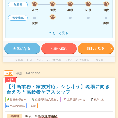
年齢層
20代
30代
40代
50代
60代
男女比率
女性
男性
もっと見る
気になる!
応募へ進む
詳しく見る
派遣会社
日研トータルソーシング株式会社 メディカルケア事業部 ナース派遣
未読
掲載日
2026/08/08
NEW
【計画業務・家族対応ナシも叶う】現場に向き
合える＊高齢者ケアスタッフ
職種未経験OK
交通費別途支給あり
土日祝日が休み
残業なし
WEB登録OK
派遣
神奈川県
相模原市南区
勤務地