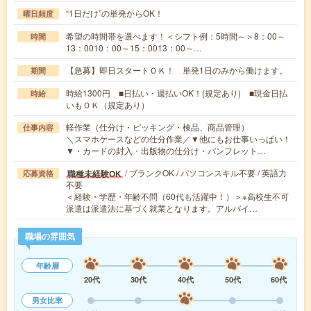
“1日だけ”の単発からOK！
曜日頻度
希望の時間帯を選べます！＜シフト例：5時間～＞8：00～
時間
13：0010：00～15：0013：00～…
【急募】即日スタートＯＫ！ 単発1日のみから働けます。
期間
時給1300円 ■日払い・週払いOK！(規定あり) ■現金日払
時給
いもＯＫ（規定あり）
軽作業（仕分け・ピッキング・検品、商品管理）
仕事内容
＼スマホケースなどの仕分作業／▼他にもお仕事いっぱい！
▼・カードの封入・出版物の仕分け・パンフレット…
/ ブランクOK / パソコンスキル不要 / 英語力
職種未経験OK
応募資格
不要
＜経験・学歴・年齢不問（60代も活躍中！）＞※高校生不可
派遣は派遣法に基づく就業となります。アルバイ…
職場の雰囲気
年齢層
20代
30代
40代
50代
60代
男女比率