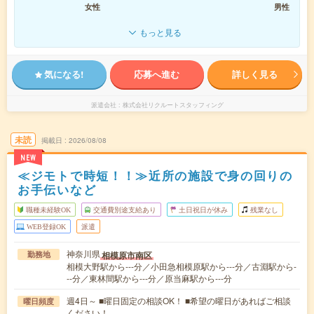
女性
男性
もっと見る
気になる!
応募へ進む
詳しく見る
派遣会社
株式会社リクルートスタッフィング
未読
掲載日
2026/08/08
NEW
≪ジモトで時短！！≫近所の施設で身の回りの
お手伝いなど
職種未経験OK
交通費別途支給あり
土日祝日が休み
残業なし
WEB登録OK
派遣
神奈川県
相模原市南区
勤務地
相模大野駅から---分／小田急相模原駅から---分／古淵駅から-
--分／東林間駅から---分／原当麻駅から---分
週4日～ ■曜日固定の相談OK！ ■希望の曜日があればご相談
曜日頻度
ください！