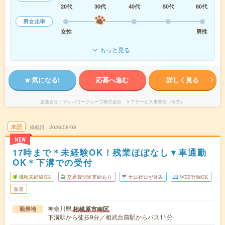
20代
30代
40代
50代
60代
男女比率
女性
男性
もっと見る
気になる!
応募へ進む
詳しく見る
派遣会社
マンパワーグループ株式会社 ケアサービス事業部（保育）
未読
掲載日
2026/08/08
NEW
17時まで＊未経験OK！残業ほぼなし▼車通勤
OK＊下溝での受付
職種未経験OK
交通費別途支給あり
土日祝日が休み
WEB登録OK
派遣
神奈川県
相模原市南区
勤務地
下溝駅から徒歩9分／相武台前駅からバス11分