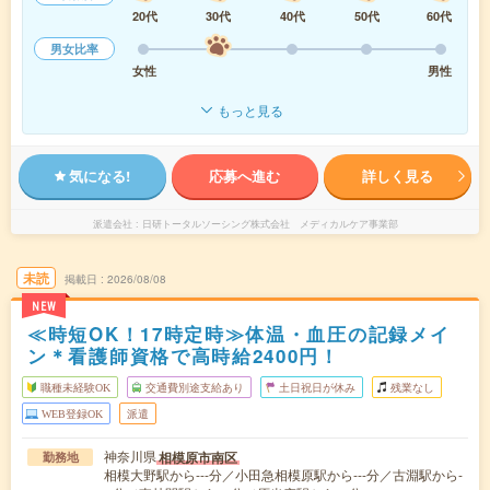
20代
30代
40代
50代
60代
男女比率
女性
男性
もっと見る
気になる!
応募へ進む
詳しく見る
派遣会社
日研トータルソーシング株式会社 メディカルケア事業部
未読
掲載日
2026/08/08
NEW
≪時短OK！17時定時≫体温・血圧の記録メイ
ン＊看護師資格で高時給2400円！
職種未経験OK
交通費別途支給あり
土日祝日が休み
残業なし
WEB登録OK
派遣
神奈川県
相模原市南区
勤務地
相模大野駅から---分／小田急相模原駅から---分／古淵駅から-