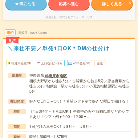
気になる!
応募へ進む
詳しく見る
派遣会社
株式会社テクノ・サービス
未読
掲載日
2026/08/08
NEW
＼来社不要／単発1日OK＊DMの仕分け
職種未経験OK
土日祝日が休み
WEB登録OK
派遣
神奈川県
相模原市南区
勤務地
相模大野駅から徒歩5分／古淵駅から徒歩5分／原当麻駅から
徒歩5分／相武台下駅から徒歩5分／小田急相模原駅から徒歩
5分
好きな日1日～OK！＊希望シフト制で好きな曜日で働ける！
曜日頻度
【1日3時間～も相談OK!】午前中のみや18時以降などのシフ
時間
トあり！シフト例▼9:00～12:00▼…
1日だけの単発OK！＃8月～ ＃9月～
期間
時給1,500円～1,875円
時給