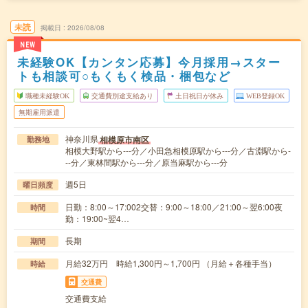
未読
掲載日
2026/08/08
NEW
未経験OK【カンタン応募】今月採用→スター
トも相談可○もくもく検品・梱包など
職種未経験OK
交通費別途支給あり
土日祝日が休み
WEB登録OK
無期雇用派遣
神奈川県
相模原市南区
勤務地
相模大野駅から---分／小田急相模原駅から---分／古淵駅から-
--分／東林間駅から---分／原当麻駅から---分
週5日
曜日頻度
日勤：8:00～17:002交替：9:00～18:00／21:00～翌6:00夜
時間
勤：19:00~翌4…
長期
期間
月給32万円 時給1,300円～1,700円 （月給＋各種手当）
時給
交通費
交通費支給