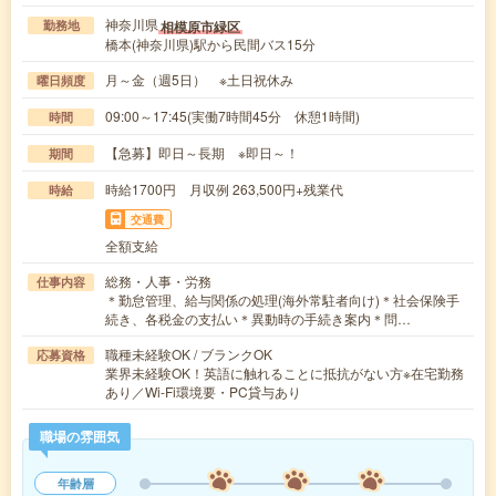
神奈川県
相模原市緑区
勤務地
橋本(神奈川県)駅から民間バス15分
月～金（週5日） ※土日祝休み
曜日頻度
09:00～17:45(実働7時間45分 休憩1時間)
時間
【急募】即日～長期 ※即日～！
期間
時給1700円 月収例 263,500円+残業代
時給
交通費
全額支給
総務・人事・労務
仕事内容
＊勤怠管理、給与関係の処理(海外常駐者向け)＊社会保険手
続き、各税金の支払い＊異動時の手続き案内＊問…
職種未経験OK / ブランクOK
応募資格
業界未経験OK！英語に触れることに抵抗がない方※在宅勤務
あり／Wi-Fi環境要・PC貸与あり
職場の雰囲気
年齢層