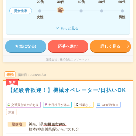
20代
30代
40代
50代
60代
男女比率
女性
男性
もっと見る
気になる!
応募へ進む
詳しく見る
派遣会社
株式会社ニッソーネット
未読
掲載日
2026/08/08
NEW
【経験者歓迎！】機械オペレーター/日払いOK
交通費別途支給あり
土日祝日が休み
残業なし
WEB登録OK
派遣
神奈川県
相模原市緑区
勤務地
橋本(神奈川県)駅からバス10分