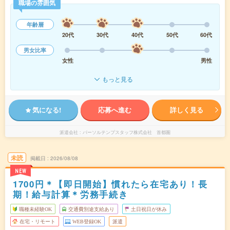
職場の雰囲気
年齢層
20代
30代
40代
50代
60代
男女比率
女性
男性
もっと見る
気になる!
応募へ進む
詳しく見る
派遣会社
パーソルテンプスタッフ株式会社 首都圏
未読
掲載日
2026/08/08
NEW
1700円＊【即日開始】慣れたら在宅あり！長
期！給与計算＊労務手続き
職種未経験OK
交通費別途支給あり
土日祝日が休み
在宅・リモート
WEB登録OK
派遣