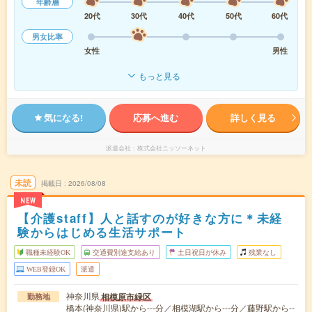
年齢層
20代
30代
40代
50代
60代
男女比率
女性
男性
もっと見る
気になる!
応募へ進む
詳しく見る
派遣会社
株式会社ニッソーネット
未読
掲載日
2026/08/08
NEW
【介護staff】人と話すのが好きな方に＊未経
験からはじめる生活サポート
職種未経験OK
交通費別途支給あり
土日祝日が休み
残業なし
WEB登録OK
派遣
神奈川県
相模原市緑区
勤務地
橋本(神奈川県)駅から---分／相模湖駅から---分／藤野駅から--