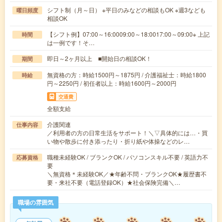
シフト制（月～日） ※平日のみなどの相談もOK ※週3なども
曜日頻度
相談OK
【シフト例】07:00～16:0009:00～18:0017:00～09:00※ 上記
時間
は一例です！そ…
即日～2ヶ月以上 ■開始日の相談OK！
期間
無資格の方：時給1500円～1875円 / 介護福祉士：時給1800
時給
円～2250円 / 初任者以上：時給1600円～2000円
交通費
全額支給
介護関連
仕事内容
／利用者の方の日常生活をサポート！＼▽具体的には…・買
い物や散歩に付き添ったり・折り紙や体操などのレ…
職種未経験OK / ブランクOK / パソコンスキル不要 / 英語力不
応募資格
要
＼無資格＊未経験OK／★年齢不問・ブランクOK★履歴書不
要・来社不要（電話登録OK）★社会保険完備＼…
職場の雰囲気