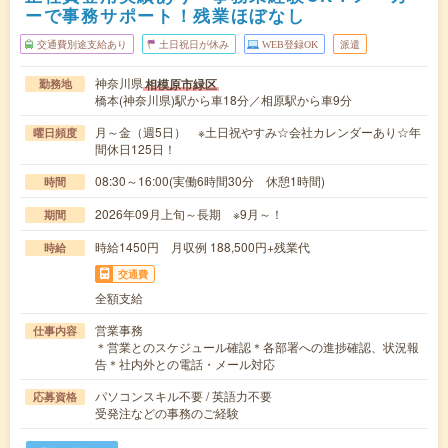
ーで事務サポート！残業ほぼなし
交通費別途支給あり
土日祝日が休み
WEB登録OK
派遣
神奈川県
相模原市緑区
勤務地
橋本(神奈川県)駅から車18分／相原駅から車9分
月～金（週5日） ※土日祝やすみ☆会社カレンダーあり☆年
曜日頻度
間休日125日！
08:30～16:00(実働6時間30分 休憩1時間)
時間
2026年09月上旬～長期 ※9月～！
期間
時給1450円 月収例 188,500円+残業代
時給
交通費
全額支給
営業事務
仕事内容
＊営業とのスケジュール確認＊各部署への進捗確認、状況報
告＊社内外との電話・メール対応
パソコンスキル不要 / 英語力不要
応募資格
受発注などの事務のご経験