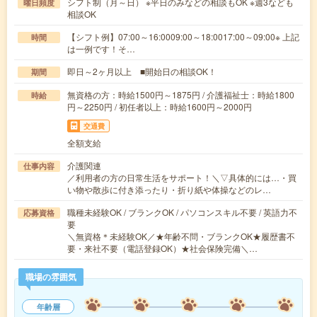
シフト制（月～日） ※平日のみなどの相談もOK ※週3なども
曜日頻度
相談OK
【シフト例】07:00～16:0009:00～18:0017:00～09:00※ 上記
時間
は一例です！そ…
即日～2ヶ月以上 ■開始日の相談OK！
期間
無資格の方：時給1500円～1875円 / 介護福祉士：時給1800
時給
円～2250円 / 初任者以上：時給1600円～2000円
交通費
全額支給
介護関連
仕事内容
／利用者の方の日常生活をサポート！＼▽具体的には…・買
い物や散歩に付き添ったり・折り紙や体操などのレ…
職種未経験OK / ブランクOK / パソコンスキル不要 / 英語力不
応募資格
要
＼無資格＊未経験OK／★年齢不問・ブランクOK★履歴書不
要・来社不要（電話登録OK）★社会保険完備＼…
職場の雰囲気
年齢層