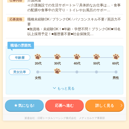
仕事内容
≪介護施設での生活サポート≫▽具体的なお仕事は…・食事
の配膳や食事中の見守り・トイレやお風呂のサポー…
職種未経験OK / ブランクOK / パソコンスキル不要 / 英語力不
応募資格
要
■無資格・未経験OK！■年齢・学歴不問！ブランクOK!■10名
以上採用予定！■履歴書不要■社会保険完…
職場の雰囲気
年齢層
20代
30代
40代
50代
60代
男女比率
女性
男性
もっと見る
気になる!
応募へ進む
詳しく見る
派遣会社
日研トータルソーシング株式会社 メディカルケア事業部