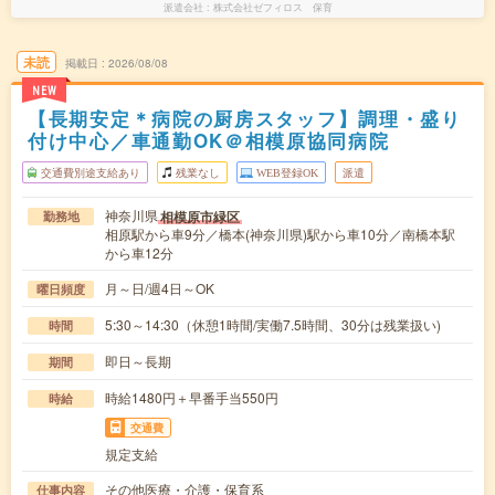
派遣会社
株式会社ゼフィロス 保育
未読
掲載日
2026/08/08
NEW
【長期安定＊病院の厨房スタッフ】調理・盛り
付け中心／車通勤OK＠相模原協同病院
交通費別途支給あり
残業なし
WEB登録OK
派遣
神奈川県
相模原市緑区
勤務地
相原駅から車9分／橋本(神奈川県)駅から車10分／南橋本駅
から車12分
月～日/週4日～OK
曜日頻度
5:30～14:30（休憩1時間/実働7.5時間、30分は残業扱い)
時間
即日～長期
期間
時給1480円＋早番手当550円
時給
交通費
規定支給
その他医療・介護・保育系
仕事内容