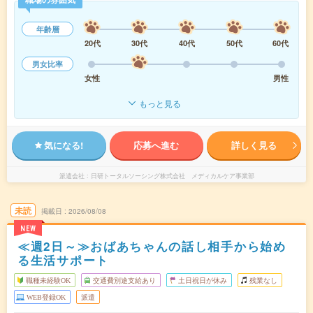
年齢層
20代
30代
40代
50代
60代
男女比率
女性
男性
もっと見る
気になる!
応募へ進む
詳しく見る
派遣会社
日研トータルソーシング株式会社 メディカルケア事業部
未読
掲載日
2026/08/08
NEW
≪週2日～≫おばあちゃんの話し相手から始め
る生活サポート
職種未経験OK
交通費別途支給あり
土日祝日が休み
残業なし
WEB登録OK
派遣