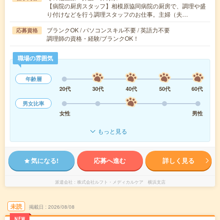
【病院の厨房スタッフ】相模原協同病院の厨房で、調理や盛
り付けなどを行う調理スタッフのお仕事。主婦（夫…
ブランクOK / パソコンスキル不要 / 英語力不要
応募資格
調理師の資格・経験/ブランクOK！
職場の雰囲気
年齢層
20代
30代
40代
50代
60代
男女比率
女性
男性
もっと見る
気になる!
応募へ進む
詳しく見る
派遣会社
株式会社ルフト・メディカルケア 横浜支店
未読
掲載日
2026/08/08
NEW