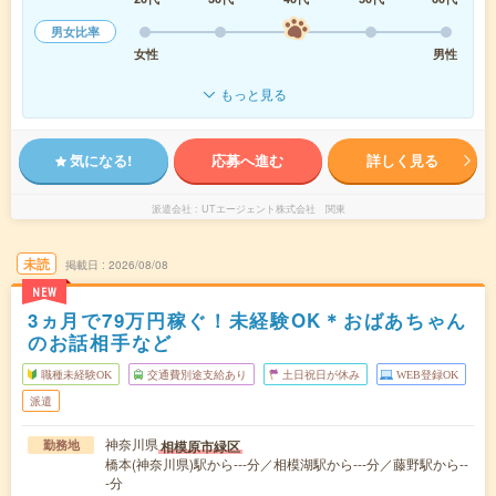
男女比率
女性
男性
もっと見る
気になる!
応募へ進む
詳しく見る
派遣会社
UTエージェント株式会社 関東
未読
掲載日
2026/08/08
NEW
3ヵ月で79万円稼ぐ！未経験OK＊おばあちゃん
のお話相手など
職種未経験OK
交通費別途支給あり
土日祝日が休み
WEB登録OK
派遣
神奈川県
相模原市緑区
勤務地
橋本(神奈川県)駅から---分／相模湖駅から---分／藤野駅から--
-分