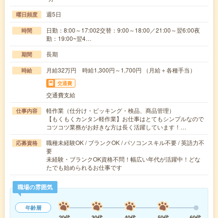
週5日
曜日頻度
日勤：8:00～17:002交替：9:00～18:00／21:00～翌6:00夜
時間
勤：19:00~翌4…
長期
期間
月給32万円 時給1,300円～1,700円 （月給＋各種手当）
時給
交通費
交通費支給
軽作業（仕分け・ピッキング・検品、商品管理）
仕事内容
【もくもくカンタン軽作業】お仕事はとてもシンプルなので
コツコツ業務がお好きな方は長く活躍しています！…
職種未経験OK / ブランクOK / パソコンスキル不要 / 英語力不
応募資格
要
未経験・ブランクOK資格不問！幅広い年代が活躍中！どな
たでも始められるお仕事です
職場の雰囲気
年齢層
20代
30代
40代
50代
60代