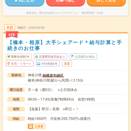
派遣会社
株式会社綜合キャリアオプション 製造事業部（全国）
未読
掲載日
2026/08/08
NEW
【橋本・相原】大手シェアード＊給与計算と手
続きのお仕事
職種未経験OK
交通費別途支給あり
土日祝日が休み
在宅・リモート
WEB登録OK
派遣
神奈川県
相模原市緑区
勤務地
橋本(神奈川県)駅から民間バス15分
月～金（週5日） ※土日祝休み
曜日頻度
09:00～17:45(実働7時間45分 休憩1時間)
時間
【急募】即日～長期 ※即日～！
期間
時給1650円 月収例 255,750円+残業代
時給
交通費