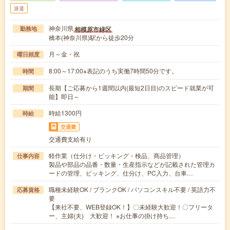
派遣
神奈川県
相模原市緑区
勤務地
橋本(神奈川県)駅から徒歩20分
月～金・祝
曜日頻度
8:00～17:00※表記のうち実働7時間50分です。
時間
長期【ご応募から1週間以内(最短2日目)のスピード就業が可
期間
能】即日～
時給1300円
時給
交通費
交通費支給有り
軽作業（仕分け・ピッキング・検品、商品管理）
仕事内容
製品や部品の品番・数量・生産指示などが記載された管理カ
ードの管理、ピッキング、仕分け、PC入力、台車…
職種未経験OK / ブランクOK / パソコンスキル不要 / 英語力不
応募資格
要
【来社不要、WEB登録OK！】〇未経験大歓迎！〇フリータ
ー、主婦(夫) 大歓迎！ ※お仕事の掛け持ち…