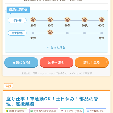
職場の雰囲気
年齢層
20代
30代
40代
50代
60代
男女比率
女性
男性
もっと見る
気になる!
応募へ進む
詳しく見る
派遣会社
日研トータルソーシング株式会社 メディカルケア事業部
未読
座り仕事！車通勤OK！土日休み！部品の管
理、運搬業務
職種未経験OK
交通費別途支給あり
土日祝日が休み
WEB登録OK