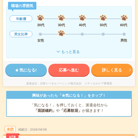
職場の雰囲気
年齢層
20代
30代
40代
50代
60代
男女比率
女性
男性
もっと見る
気になる!
応募へ進む
詳しく見る
派遣会社
日研トータルソーシング株式会社 メディカルケア事業部
興味があったら「★気になる！」をタップ！
「気になる！」を押しておくと、派遣会社から
「面談確約」
や
「応募歓迎」
が届きます！
未読
掲載日
2026/08/08
NEW