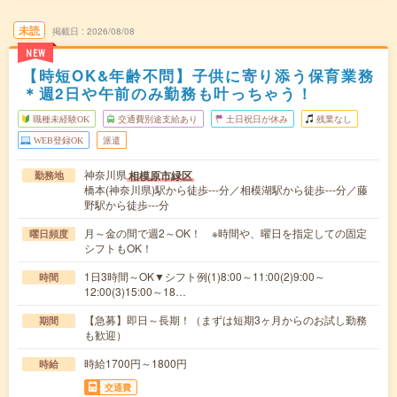
未読
掲載日
2026/08/08
NEW
【時短OK&年齢不問】子供に寄り添う保育業務
＊週2日や午前のみ勤務も叶っちゃう！
職種未経験OK
交通費別途支給あり
土日祝日が休み
残業なし
WEB登録OK
派遣
神奈川県
相模原市緑区
勤務地
橋本(神奈川県)駅から徒歩---分／相模湖駅から徒歩---分／藤
野駅から徒歩---分
月～金の間で週2～OK！ ※時間や、曜日を指定しての固定
曜日頻度
シフトもOK！
1日3時間～OK▼シフト例(1)8:00～11:00(2)9:00～
時間
12:00(3)15:00～18…
【急募】即日～長期！（まずは短期3ヶ月からのお試し勤務
期間
も歓迎）
時給1700円～1800円
時給
交通費