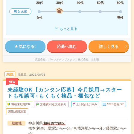
20代
30代
40代
50代
60代
男女比率
女性
男性
もっと見る
気になる!
応募へ進む
詳しく見る
派遣会社
パーソルテンプスタッフ株式会社 首都圏
未読
掲載日
2026/08/08
NEW
未経験OK【カンタン応募】今月採用→スター
トも相談可○もくもく検品・梱包など
職種未経験OK
交通費別途支給あり
土日祝日が休み
WEB登録OK
無期雇用派遣
神奈川県
相模原市緑区
勤務地
橋本(神奈川県)駅から---分／相模湖駅から---分／藤野駅から--
-分