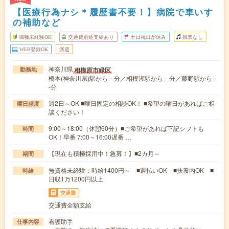
【医療行為ナシ＊履歴書不要！】病院で車いす
の補助など
職種未経験OK
交通費別途支給あり
土日祝日が休み
残業なし
WEB登録OK
派遣
神奈川県
相模原市緑区
勤務地
橋本(神奈川県)駅から---分／相模湖駅から---分／藤野駅から--
-分
週2日～OK ■曜日固定の相談OK！ ■希望の曜日があればご相
曜日頻度
談ください！
9:00～18:00（休憩60分）■ご希望があれば下記シフトも
時間
OK！早番 7:00～16:00遅番 …
【現在も積極採用中！急募！】■2カ月～
期間
無資格未経験：時給1400円～ ■週払いOK ■扶養内OK ■
時給
日収1万1200円以上
交通費
交通費全額支給
看護助手
仕事内容