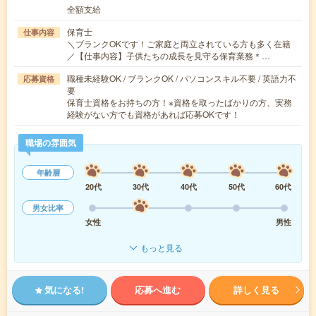
全額支給
保育士
仕事内容
＼ブランクOKです！ご家庭と両立されている方も多く在籍
／【仕事内容】子供たちの成長を見守る保育業務＊…
職種未経験OK / ブランクOK / パソコンスキル不要 / 英語力不
応募資格
要
保育士資格をお持ちの方！※資格を取ったばかりの方、実務
経験がない方でも資格があれば応募OKです！
職場の雰囲気
年齢層
20代
30代
40代
50代
60代
男女比率
女性
男性
もっと見る
気になる!
応募へ進む
詳しく見る