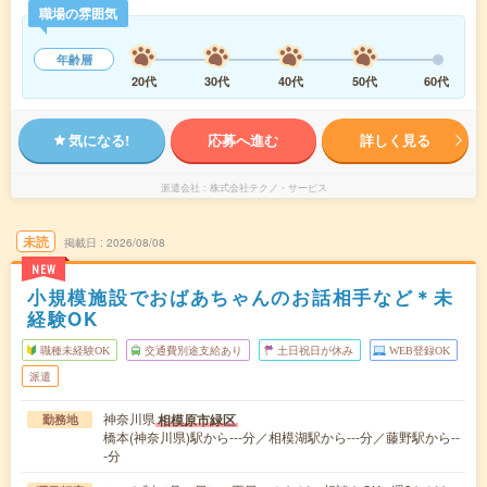
職場の雰囲気
年齢層
20代
30代
40代
50代
60代
気になる!
応募へ進む
詳しく見る
派遣会社
株式会社テクノ・サービス
未読
掲載日
2026/08/08
NEW
小規模施設でおばあちゃんのお話相手など＊未
経験OK
職種未経験OK
交通費別途支給あり
土日祝日が休み
WEB登録OK
派遣
神奈川県
相模原市緑区
勤務地
橋本(神奈川県)駅から---分／相模湖駅から---分／藤野駅から--
-分