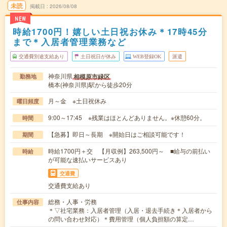
未読
掲載日
2026/08/08
NEW
時給1700円！嬉しい土日祝お休み＊17時45分
まで＊入居者管理業務など
交通費別途支給あり
土日祝日が休み
WEB登録OK
派遣
神奈川県
相模原市緑区
勤務地
橋本(神奈川県)駅から徒歩20分
月～金 ※土日祝休み
曜日頻度
9:00～17:45 ※残業はほとんどありません。※休憩60分。
時間
【急募】即日～長期 ※開始日はご相談可能です！
期間
時給1700円＋交 【月収例】263,500円～ ■給与の前払い
時給
が可能な速払いサービスあり
交通費
交通費支給あり
総務・人事・労務
仕事内容
＊▽社宅業務：入居者管理（入居・退去手続き＊入居者から
の問い合わせ対応）＊費用管理（個人負担額の算定…