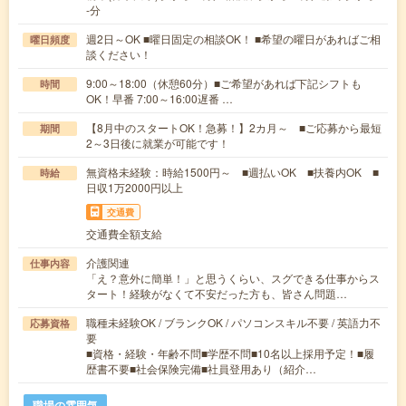
-分
週2日～OK ■曜日固定の相談OK！ ■希望の曜日があればご相
曜日頻度
談ください！
9:00～18:00（休憩60分）■ご希望があれば下記シフトも
時間
OK！早番 7:00～16:00遅番 …
【8月中のスタートOK！急募！】2カ月～ ■ご応募から最短
期間
2～3日後に就業が可能です！
無資格未経験：時給1500円～ ■週払いOK ■扶養内OK ■
時給
日収1万2000円以上
交通費
交通費全額支給
介護関連
仕事内容
「え？意外に簡単！」と思うくらい、スグできる仕事からス
タート！経験がなくて不安だった方も、皆さん問題…
職種未経験OK / ブランクOK / パソコンスキル不要 / 英語力不
応募資格
要
■資格・経験・年齢不問■学歴不問■10名以上採用予定！■履
歴書不要■社会保険完備■社員登用あり（紹介…
職場の雰囲気