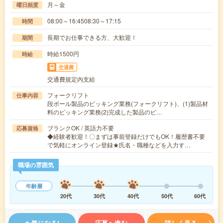
月～金
曜日頻度
08:00～16:4508:30～17:15
時間
長期でお仕事できる方、大歓迎！
期間
時給1500円
時給
交通費
交通費規定内支給
フォークリフト
仕事内容
段ボール製品のピッキング業務(フォークリフト)、(1)製品材
料のピッキング業務(2)完成した製品のピ…
ブランクOK / 英語力不要
応募資格
◆経験者歓迎！〇まずは事前登録だけでもOK！履歴書不要
で気軽にオンライン登録★氏名・職種などを入力す…
職場の雰囲気
年齢層
20代
30代
40代
50代
60代
気になる!
応募へ進む
詳しく見る