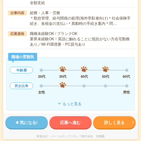
全額支給
総務・人事・労務
仕事内容
＊勤怠管理、給与関係の処理(海外常駐者向け)＊社会保険手
続き、各税金の支払い＊異動時の手続き案内＊問…
職種未経験OK / ブランクOK
応募資格
業界未経験OK！英語に触れることに抵抗がない方在宅勤務
あり／Wi-Fi環境要・PC貸与あり
職場の雰囲気
年齢層
20代
30代
40代
50代
60代
男女比率
女性
男性
もっと見る
気になる!
応募へ進む
詳しく見る
派遣会社
パーソルテンプスタッフ株式会社 首都圏