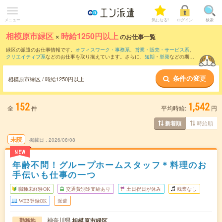
メニュー
気になる!
ログイン
検索
相模原市緑区
×
時給1250円以上
のお仕事一覧
緑区の派遣のお仕事情報です。
オフィスワーク・事務系
、
営業・販売・サービス系
、
クリエイティブ系
などのお仕事を取り揃えています。さらに、
短期
・
単発
などの期間
や、
職種未経験OK
などのこだわり条件で絞り込んでいただけます。
条件の変更
相模原市緑区 / 時給1250円以上
152
1,542
全
件
平均時給:
円
時給順
新着順
未読
掲載日
2026/08/08
NEW
年齢不問！グループホームスタッフ＊料理のお
手伝いも仕事の一つ
職種未経験OK
交通費別途支給あり
土日祝日が休み
残業なし
WEB登録OK
派遣
神奈川県
相模原市緑区
勤務地