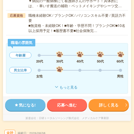
▼病院の一般病棟にて看護師さんのサポート！具体的に
は、・車いす搬送の補助・ベットメイキングやシーツ交…
職種未経験OK / ブランクOK / パソコンスキル不要 / 英語力不
応募資格
要
■無資格・未経験OK！■年齢・学歴不問！ブランクOK!■10名
以上採用予定！■履歴書不要■社会保険完…
職場の雰囲気
年齢層
20代
30代
40代
50代
60代
男女比率
女性
男性
もっと見る
気になる!
応募へ進む
詳しく見る
派遣会社
日研トータルソーシング株式会社 メディカルケア事業部
未読
掲載日
2026/08/08