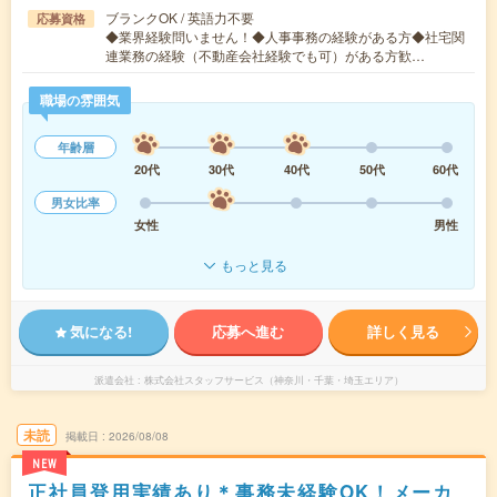
ブランクOK / 英語力不要
応募資格
◆業界経験問いません！◆人事事務の経験がある方◆社宅関
連業務の経験（不動産会社経験でも可）がある方歓…
職場の雰囲気
年齢層
20代
30代
40代
50代
60代
男女比率
女性
男性
もっと見る
気になる!
応募へ進む
詳しく見る
派遣会社
株式会社スタッフサービス（神奈川・千葉・埼玉エリア）
未読
掲載日
2026/08/08
NEW
正社員登用実績あり＊事務未経験OK！メーカ