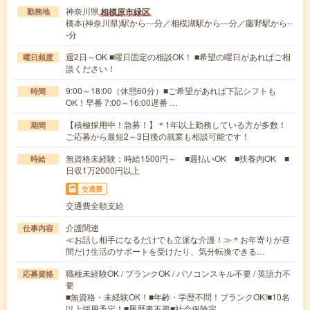
神奈川県
相模原市緑区
勤務地
橋本(神奈川県)駅から---分／相模湖駅から---分／藤野駅から--
-分
週2日～OK ■曜日固定の相談OK！ ■希望の曜日があればご相
曜日頻度
談ください！
9:00～18:00（休憩60分）■ご希望があれば下記シフトも
時間
OK！早番 7:00～16:00遅番 …
【積極採用中！急募！】＊1年以上勤務している方が多数！
期間
ご応募から最短2～3日後の就業も相談可能です！
無資格未経験：時給1500円～ ■週払いOK ■扶養内OK ■
時給
日収1万2000円以上
交通費
交通費全額支給
介護関連
仕事内容
≪お話し相手になるだけでも立派な介護！≫＊お年寄りが昼
間だけ生活のサポートを受けたり、気分転換できる…
職種未経験OK / ブランクOK / パソコンスキル不要 / 英語力不
応募資格
要
■無資格・未経験OK！■年齢・学歴不問！ブランクOK!■10名
以上採用予定！■履歴書不要■社会保険完…