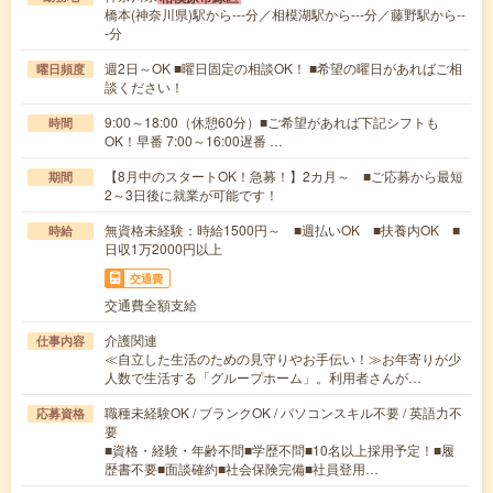
橋本(神奈川県)駅から---分／相模湖駅から---分／藤野駅から--
-分
週2日～OK ■曜日固定の相談OK！ ■希望の曜日があればご相
曜日頻度
談ください！
9:00～18:00（休憩60分）■ご希望があれば下記シフトも
時間
OK！早番 7:00～16:00遅番 …
【8月中のスタートOK！急募！】2カ月～ ■ご応募から最短
期間
2～3日後に就業が可能です！
無資格未経験：時給1500円～ ■週払いOK ■扶養内OK ■
時給
日収1万2000円以上
交通費
交通費全額支給
介護関連
仕事内容
≪自立した生活のための見守りやお手伝い！≫お年寄りが少
人数で生活する「グループホーム」。利用者さんが…
職種未経験OK / ブランクOK / パソコンスキル不要 / 英語力不
応募資格
要
■資格・経験・年齢不問■学歴不問■10名以上採用予定！■履
歴書不要■面談確約■社会保険完備■社員登用…