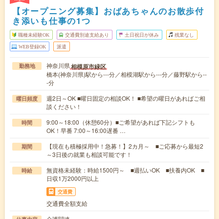
【オープニング募集】おばあちゃんのお散歩付
き添いも仕事の1つ
職種未経験OK
交通費別途支給あり
土日祝日が休み
残業なし
WEB登録OK
派遣
神奈川県
相模原市緑区
勤務地
橋本(神奈川県)駅から---分／相模湖駅から---分／藤野駅から--
-分
週2日～OK ■曜日固定の相談OK！ ■希望の曜日があればご相
曜日頻度
談ください！
9:00～18:00（休憩60分）■ご希望があれば下記シフトも
時間
OK！早番 7:00～16:00遅番 …
【現在も積極採用中！急募！】2カ月～ ■ご応募から最短2
期間
～3日後の就業も相談可能です！
無資格未経験：時給1500円～ ■週払いOK ■扶養内OK ■
時給
日収1万2000円以上
交通費
交通費全額支給
介護関連