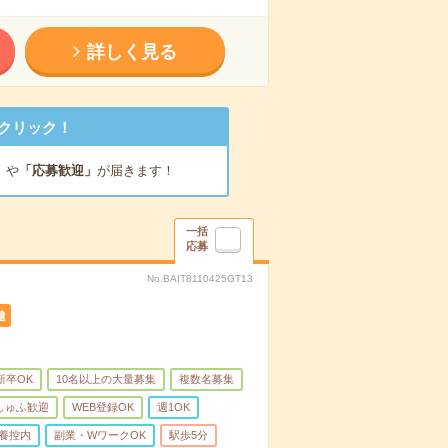
詳しく見る
クリック！
」
や
「応募歓迎」
が届きます！
一括
応募
No.BAIT8110425GT13
遣
新卒OK
10名以上の大量募集
複数名募集
しゅふ歓迎
WEB登録OK
週1OK
養控内
副業・WワークOK
駅歩5分