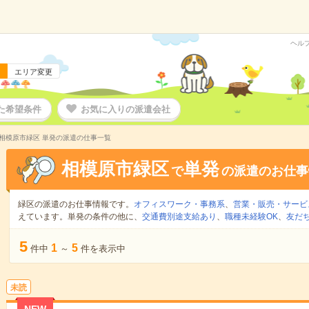
ヘル
エリア変更
た希望条件
お気に入りの派遣会社
相模原市緑区 単発の派遣の仕事一覧
相模原市緑区
単発
で
の派遣のお仕事
緑区の派遣のお仕事情報です。
オフィスワーク・事務系
、
営業・販売・サービ
えています。単発の条件の他に、
交通費別途支給あり
、
職種未経験OK
、
友だ
5
1
5
件中
～
件を表示中
未読