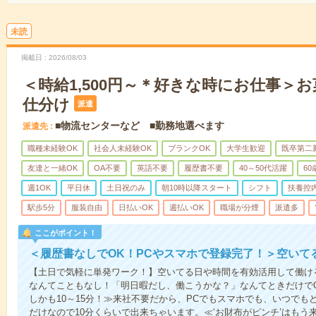
未読
掲載日
2026/08/03
＜時給1,500円～＊好きな時にお仕事＞
仕分け
派遣
■物流センターなど ■勤務地選べます
派遣先
職種未経験OK
社会人未経験OK
ブランクOK
大学生歓迎
既卒第二
友達と一緒OK
OA不要
英語不要
履歴書不要
40～50代活躍
6
週1OK
平日休
土日祝のみ
朝10時以降スタート
シフト
扶養控
駅歩5分
服装自由
日払いOK
週払いOK
職場が分煙
派遣多
ここがポイント！
＜履歴書なしでOK！PCやスマホで登録完了！＞空いて
【土日で気軽に単発ワーク！】空いてる日や時間を有効活用して働け
なんてこともなし！「明日暇だし、働こうかな？」なんてときだけでO
しかも10～15分！≫来社不要だから、PCでもスマホでも、いつで
だけなので10分くらいで出来ちゃいます。≪‘お財布がピンチ’はもう