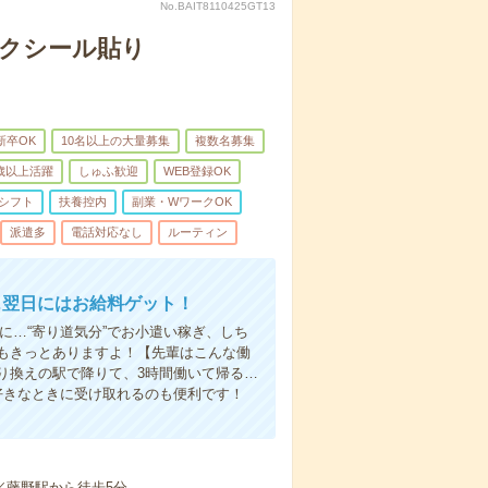
No.BAIT8110425GT13
モクシール貼り
新卒OK
10名以上の大量募集
複数名募集
0歳以上活躍
しゅふ歓迎
WEB登録OK
シフト
扶養控内
副業・WワークOK
派遣多
電話対応なし
ルーティン
…翌日にはお給料ゲット！
に…“寄り道気分”でお小遣い稼ぎ、しち
もきっとありますよ！【先輩はこんな働
り換えの駅で降りて、3時間働いて帰る…
好きなときに受け取れるのも便利です！
／藤野駅から徒歩5分