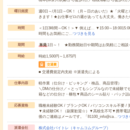
曜日頻度
週0日～/月1日～OK！（月～日のあいだ）★「火曜
きます！★お仕事ゼロの週があっても大丈夫。働きた
時間
＜1日3時間～OK！＞▼ 例えば… ▼15:00～18:0015:00
時間もお気軽にご…
つづきを見る
期間
単発
1日～！ ★勤務開始日や期間はお気軽にご相談
時給
時給1,500円～1,875円
交通費
■ 交通費規定内支給 ※派遣先による
仕事内容
軽作業（仕分け・ピッキング・検品、商品管理）
＼DMの仕分け／＜とってもシンプルなので未経験で
籍などの仕分け・梱包▼商品のシール貼り・パック詰
応募資格
職種未経験OK / ブランクOK / パソコンスキル不要 /
▼未経験OK！（副業歓迎☆）▼高校生不可▼携帯電
後のご連絡はメールです。「81100_info@ca…
つづき
派遣会社
株式会社バイトレ（キャムコムグループ）