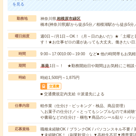
を見る
勤務地
神奈川県
相模原市緑区
橋本(神奈川県)駅から徒歩5分／相模湖駅から徒歩5分
曜日頻度
週0日～/月1日～OK！（月～日のあいだ）★「土曜
す！★お仕事ゼロの週があっても大丈夫。働きたい日
時間
9:00～17:0010:00～19:00 など■ 他の時間帯も
期間
単発
1日～！ ★勤務開始日や期間はお気軽にご相談
時給
時給1,500円～1,875円
交通費
■ 交通費規定内支給 ※派遣先による
仕事内容
軽作業（仕分け・ピッキング・検品、商品管理）
＼お菓子の仕分け／＜とってもシンプルなので未経験
や書籍などの仕分け・梱包▼商品のシール貼り・パッ
応募資格
職種未経験OK / ブランクOK / パソコンスキル不要 /
▼未経験OK！（副業歓迎☆）▼高校生不可▼携帯電