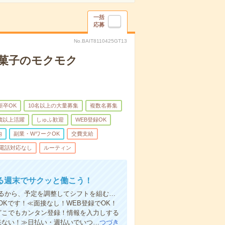
一括
応募
No.BAIT8110425GT13
お菓子のモクモク
新卒OK
10名以上の大量募集
複数名募集
0歳以上活躍
しゅふ歓迎
WEB登録OK
内
副業・WワークOK
交費支給
電話対応なし
ルーティン
る週末でサクッと働こう！
るから、予定を調整してシフトを組む…
Kです！≪面接なし！WEB登録でOK！
もどこでもカンタン登録！情報を入力しする
来ない！≫日払い・週払いでいつ…
つづき