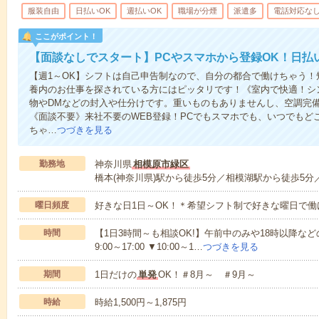
服装自由
日払いOK
週払いOK
職場が分煙
派遣多
電話対応な
ここがポイント！
【面談なしでスタート】PCやスマホから登録OK！日払
【週1～OK】シフトは自己申告制なので、自分の都合で働けちゃう
養内のお仕事を探されている方にはピッタリです！《室内で快適！シ
物やDMなどの封入や仕分けです。重いものもありませんし、空調完
《面談不要》来社不要のWEB登録！PCでもスマホでも、いつでもど
ちゃ…
つづきを見る
勤務地
神奈川県
相模原市緑区
橋本(神奈川県)駅から徒歩5分／相模湖駅から徒歩5分
曜日頻度
好きな日1日～OK！＊希望シフト制で好きな曜日で働
時間
【1日3時間～も相談OK!】午前中のみや18時以降などの
9:00～17:00 ▼10:00～1…
つづきを見る
期間
1日だけの
単発
OK！＃8月～ ＃9月～
時給
時給1,500円～1,875円