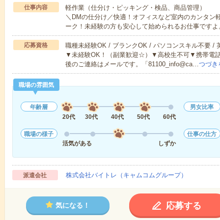
仕事内容
軽作業（仕分け・ピッキング・検品、商品管理）
＼DMの仕分け／快適！オフィスなど室内のカンタン
ーク！未経験の方も安心して始められるお仕事ですよ
応募資格
職種未経験OK / ブランクOK / パソコンスキル不要 /
▼未経験OK！（副業歓迎☆）▼高校生不可▼携帯電
後のご連絡はメールです。「81100_info@ca…
つづき
職場の雰囲気
年齢層
男女比率
20代
30代
40代
50代
60代
職場の様子
仕事の仕方
活気がある
しずか
株式会社バイトレ（キャムコムグループ）
派遣会社
応募する
気になる！