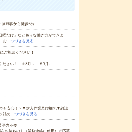
／藤野駅から徒歩5分
と日曜だけ」など色々な働き方ができま
、お…
つづきを見る
お気軽にご相談ください！
ください！ ＃8月～ ＃9月～
でも安心！＞▼封入作業及び梱包▼雑誌
ク詰め…
つづきを見る
 英語力不要
話をお持ちの方（業務連絡に使用）※応募