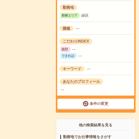
勤務地
緑区
勤務エリア
職種
---
こだわりINDEX
---
絶対
---
できれば
キーワード
---
あなたのプロフィール
---
条件の変更
他の検索結果を見る
勤務地でお仕事情報をさがす