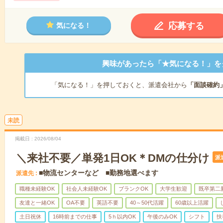
応募する
気になる！
興味があったら「★気になる！」を
「気になる！」を押しておくと、派遣会社から
「面談確約
未読
掲載日
2026/08/04
＼来社不要／単発1日OK＊DMの仕分け
派
■物流センターなど ■勤務地選べます
派遣先
職種未経験OK
社会人未経験OK
ブランクOK
大学生歓迎
既卒第二
友達と一緒OK
OA不要
英語不要
40～50代活躍
60歳以上活躍
土日祝休
16時前までの仕事
5ｈ以内OK
午後のみOK
シフト
扶