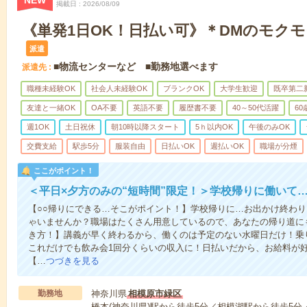
NEW
掲載日
2026/08/09
《単発1日OK！日払い可》＊DMのモク
派遣
■物流センターなど ■勤務地選べます
派遣先
職種未経験OK
社会人未経験OK
ブランクOK
大学生歓迎
既卒第二
友達と一緒OK
OA不要
英語不要
履歴書不要
40～50代活躍
6
週1OK
土日祝休
朝10時以降スタート
5ｈ以内OK
午後のみOK
交費支給
駅歩5分
服装自由
日払いOK
週払いOK
職場が分煙
ここがポイント！
＜平日×夕方のみの“短時間”限定！＞学校帰りに働いて
【○○帰りにできる…そこがポイント！】学校帰りに…お出かけ終わり
ゃいませんか？職場はたくさん用意しているので、あなたの帰り道に
き方！】講義が早く終わるから、働くのは予定のない水曜日だけ！乗
これだけでも飲み会1回分くらいの収入に！日払いだから、お給料が
【…
つづきを見る
勤務地
神奈川県
相模原市緑区
橋本(神奈川県)駅から徒歩5分／相模湖駅から徒歩5分