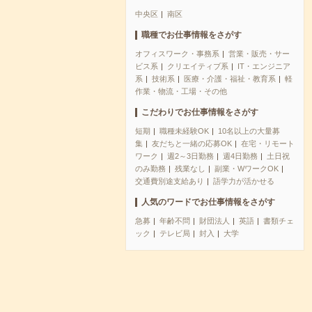
中央区
南区
職種でお仕事情報をさがす
オフィスワーク・事務系
営業・販売・サー
ビス系
クリエイティブ系
IT・エンジニア
系
技術系
医療・介護・福祉・教育系
軽
作業・物流・工場・その他
こだわりでお仕事情報をさがす
短期
職種未経験OK
10名以上の大量募
集
友だちと一緒の応募OK
在宅・リモート
ワーク
週2～3日勤務
週4日勤務
土日祝
のみ勤務
残業なし
副業・WワークOK
交通費別途支給あり
語学力が活かせる
人気のワードでお仕事情報をさがす
急募
年齢不問
財団法人
英語
書類チェ
ック
テレビ局
封入
大学