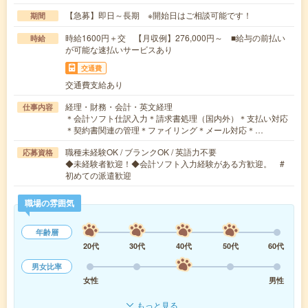
【急募】即日～長期 ※開始日はご相談可能です！
期間
時給1600円＋交 【月収例】276,000円～ ■給与の前払い
時給
が可能な速払いサービスあり
交通費
交通費支給あり
経理・財務・会計・英文経理
仕事内容
＊会計ソフト仕訳入力＊請求書処理（国内外）＊支払い対応
＊契約書関連の管理＊ファイリング＊メール対応＊…
職種未経験OK / ブランクOK / 英語力不要
応募資格
◆未経験者歓迎！◆会計ソフト入力経験がある方歓迎。 #
初めての派遣歓迎
職場の雰囲気
年齢層
20代
30代
40代
50代
60代
男女比率
女性
男性
もっと見る