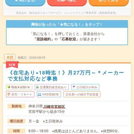
派遣会社
株式会社スタッフサービス エンジニアリング事業本部（無期雇用派遣）
興味があったら「★気になる！」をタップ！
「気になる！」を押しておくと、派遣会社から
「面談確約」
や
「応募歓迎」
が届きます！
未読
掲載日
2026/08/05
NEW
《在宅あり×18時迄！》月27万円～＊メーカー
で支払対応など事務
職種未経験OK
交通費別途支給あり
土日祝日が休み
在宅・リモート
WEB登録OK
正社員への紹介予定派遣
神奈川県
川崎市宮前区
勤務地
宮前平駅から徒歩15分
月～金 ※土日祝休み
曜日頻度
9:00～18:00 ※残業はほとんどありません。※休憩60分。
時間