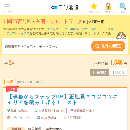
メニュー
気になる!
ログイン
検索
川崎市宮前区
×
在宅・リモートワーク
のお仕事一覧
宮前区の派遣のお仕事情報です。
オフィスワーク・事務系
、
営業・販売・サービス系
、
クリエイティブ系
などのお仕事を取り揃えています。在宅・リモートワークの条件
の他に、
交通費別途支給あり
、
職種未経験OK
、
友だちと一緒の応募OK
などのこだわ
り条件も取り揃えています。
条件の変更
川崎市宮前区 / 在宅・リモートワーク
2
1,548
全
件
平均時給:
円
時給順
新着順
未読
掲載日
2026/08/07
NEW
【事務からステップUP】正社員＊コツコツキ
ャリアを積み上げる！テスト
職種未経験OK
交通費別途支給あり
土日祝日が休み
在宅・リモート
WEB登録OK
無期雇用派遣
神奈川県
川崎市宮前区
勤務地