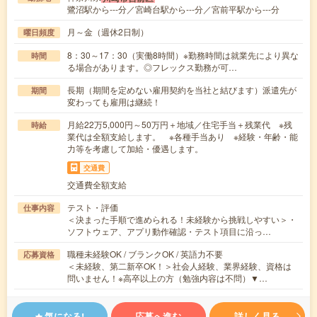
鷺沼駅から---分／宮崎台駅から---分／宮前平駅から---分
月～金（週休2日制）
曜日頻度
8：30～17：30（実働8時間）※勤務時間は就業先により異な
時間
る場合があります。◎フレックス勤務が可…
長期（期間を定めない雇用契約を当社と結びます）派遣先が
期間
変わっても雇用は継続！
月給22万5,000円～50万円＋地域／住宅手当＋残業代 ※残
時給
業代は全額支給します。 ※各種手当あり ※経験・年齢・能
力等を考慮して加給・優遇します。
交通費
交通費全額支給
テスト・評価
仕事内容
＜決まった手順で進められる！未経験から挑戦しやすい＞・
ソフトウェア、アプリ動作確認・テスト項目に沿っ…
職種未経験OK / ブランクOK / 英語力不要
応募資格
＜未経験、第二新卒OK！＞社会人経験、業界経験、資格は
問いません！※高卒以上の方（勉強内容は不問）▼…
気になる!
応募へ進む
詳しく見る