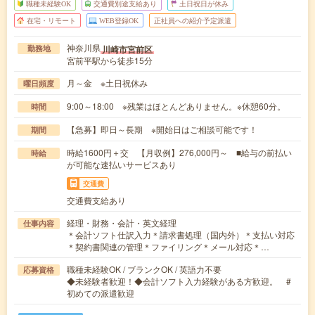
職種未経験OK
交通費別途支給あり
土日祝日が休み
在宅・リモート
WEB登録OK
正社員への紹介予定派遣
神奈川県
川崎市宮前区
勤務地
宮前平駅から徒歩15分
月～金 ※土日祝休み
曜日頻度
9:00～18:00 ※残業はほとんどありません。※休憩60分。
時間
【急募】即日～長期 ※開始日はご相談可能です！
期間
時給1600円＋交 【月収例】276,000円～ ■給与の前払い
時給
が可能な速払いサービスあり
交通費
交通費支給あり
経理・財務・会計・英文経理
仕事内容
＊会計ソフト仕訳入力＊請求書処理（国内外）＊支払い対応
＊契約書関連の管理＊ファイリング＊メール対応＊…
職種未経験OK / ブランクOK / 英語力不要
応募資格
◆未経験者歓迎！◆会計ソフト入力経験がある方歓迎。 #
初めての派遣歓迎