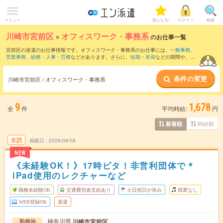
メニュー
気になる!
ログイン
検索
川崎市宮前区
×
オフィスワーク・事務系
のお仕事一覧
宮前区の派遣のお仕事情報です。オフィスワーク・事務系のお仕事には、
一般事務
、
営業事務
、
総務・人事・労務
などがあります。さらに、
短期
・
単発
などの期間や、
職
種未経験OK
などのこだわり条件で絞り込んでいただけます。
条件の変更
川崎市宮前区 / オフィスワーク・事務系
9
1,678
全
件
平均時給:
円
時給順
新着順
未読
掲載日
2026/08/08
NEW
《未経験OK！》17時ピタ！非営利団体で＊
iPad使用のレクチャーなど
職種未経験OK
交通費別途支給あり
土日祝日が休み
残業なし
WEB登録OK
派遣
神奈川県
川崎市宮前区
勤務地