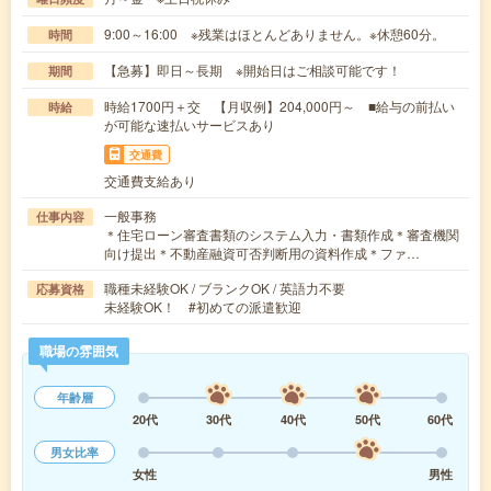
9:00～16:00 ※残業はほとんどありません。※休憩60分。
時間
【急募】即日～長期 ※開始日はご相談可能です！
期間
時給1700円＋交 【月収例】204,000円～ ■給与の前払い
時給
が可能な速払いサービスあり
交通費
交通費支給あり
一般事務
仕事内容
＊住宅ローン審査書類のシステム入力・書類作成＊審査機関
向け提出＊不動産融資可否判断用の資料作成＊ファ…
職種未経験OK / ブランクOK / 英語力不要
応募資格
未経験OK！ #初めての派遣歓迎
職場の雰囲気
年齢層
20代
30代
40代
50代
60代
男女比率
女性
男性