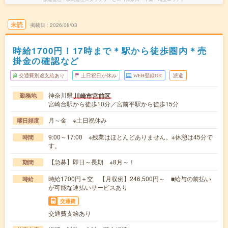
未読
掲載日
2026/08/03
時給1700円！17時まで＊駅から徒歩圏内＊売
掛金の確認など
交通費別途支給あり
土日祝日が休み
WEB登録OK
派遣
神奈川県
川崎市宮前区
勤務地
宮崎台駅から徒歩10分／宮前平駅から徒歩15分
月～金 ※土日祝休み
曜日頻度
9:00～17:00 ※残業はほとんどありません。※休憩は45分で
時間
す。
【急募】即日～長期 ※8月～！
期間
時給1700円＋交 【月収例】246,500円～ ■給与の前払い
時給
が可能な速払いサービスあり
交通費
交通費支給あり