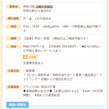
神奈川県
川崎市宮前区
勤務地
宮崎台駅から徒歩5分
月～金 ※土日祝休み
曜日頻度
9:00～16:00 ※休憩は60分。※9時～17時勤務も相談可能で
時間
す。
【急募】即日～長期 ※開始日はご相談可能です！
期間
時給1700円＋交 【月収例】204,000円～ ■給与の前払い
時給
が可能な速払いサービスあり
交通費
交通費支給あり
一般事務
仕事内容
＊プレゼン資料作成＊資料作成サポート業務＊備品発注＊フ
ァイリング＊店舗からの電話応対など
ブランクOK / 英語力不要
応募資格
◆事務経験がある方◆【必要なOAスキル】・Excel（VLOOK
関数） #初めての派遣歓迎
職場の雰囲気