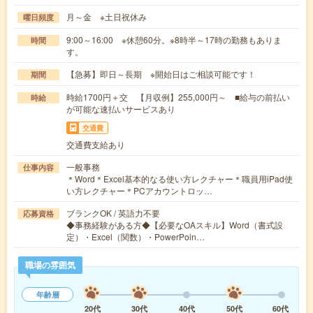
月～金 ※土日祝休み
曜日頻度
9:00～16:00 ※休憩60分。※8時半～17時の勤務もありま
時間
す。
【急募】即日～長期 ※開始日はご相談可能です！
期間
時給1700円＋交 【月収例】255,000円～ ■給与の前払い
時給
が可能な速払いサービスあり
交通費
交通費支給あり
一般事務
仕事内容
＊Word＊Excel基本的なる使い方レクチャー＊職員用iPad使
い方レクチャー＊PCアカウントロッ…
ブランクOK / 英語力不要
応募資格
◆事務経験がある方◆【必要なOAスキル】Word（書式設
定）・Excel（関数）・PowerPoin…
職場の雰囲気
年齢層
20代
30代
40代
50代
60代