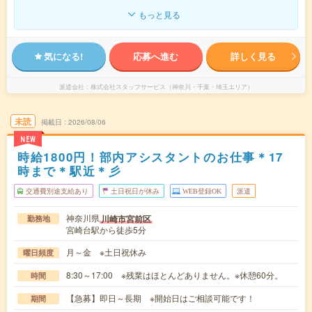
もっと見る
気になる!
応募へ進む
詳しく見る
派遣会社
株式会社スタッフサービス（神奈川・千葉・埼玉エリア）
未読
掲載日
2026/08/06
NEW
時給1800円！部内アシスタントのお仕事＊17
時まで＊駅近＊彡
交通費別途支給あり
土日祝日が休み
WEB登録OK
派遣
神奈川県
川崎市宮前区
勤務地
宮崎台駅から徒歩5分
月～金 ※土日祝休み
曜日頻度
8:30～17:00 ※残業はほとんどありません。※休憩60分。
時間
【急募】即日～長期 ※開始日はご相談可能です！
期間