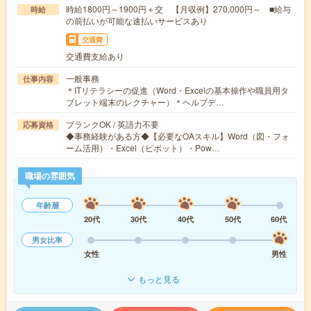
時給1800円～1900円＋交 【月収例】270,000円～ ■給与
時給
の前払いが可能な速払いサービスあり
交通費
交通費支給あり
一般事務
仕事内容
＊ITリテラシーの促進（Word・Excelの基本操作や職員用タ
ブレット端末のレクチャー）＊ヘルプデ…
ブランクOK / 英語力不要
応募資格
◆事務経験がある方◆【必要なOAスキル】Word（図・フォ
ーム活用）・Excel（ピボット）・Pow…
職場の雰囲気
年齢層
20代
30代
40代
50代
60代
男女比率
女性
男性
もっと見る