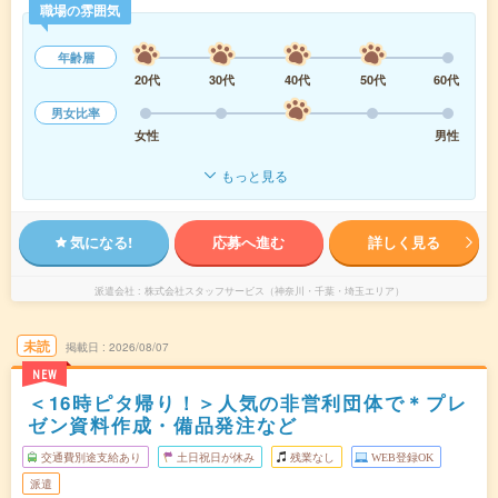
職場の雰囲気
年齢層
20代
30代
40代
50代
60代
男女比率
女性
男性
もっと見る
気になる!
応募へ進む
詳しく見る
派遣会社
株式会社スタッフサービス（神奈川・千葉・埼玉エリア）
未読
掲載日
2026/08/07
NEW
＜16時ピタ帰り！＞人気の非営利団体で＊プレ
ゼン資料作成・備品発注など
交通費別途支給あり
土日祝日が休み
残業なし
WEB登録OK
派遣