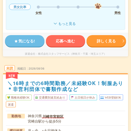
男女比率
女性
男性
もっと見る
気になる!
応募へ進む
詳しく見る
派遣会社
株式会社スタッフサービス（神奈川・千葉・埼玉エリア）
未読
掲載日
2026/08/06
NEW
＼16時までの6時間勤務／未経験OK！制服あり
＊非営利団体で書類作成など
職種未経験OK
交通費別途支給あり
土日祝日が休み
WEB登録OK
派遣
神奈川県
川崎市宮前区
勤務地
宮崎台駅から徒歩5分
月～金 ※土日祝休み
曜日頻度