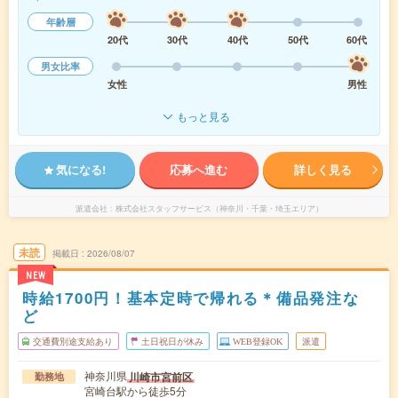
年齢層
20代
30代
40代
50代
60代
男女比率
女性
男性
もっと見る
気になる!
応募へ進む
詳しく見る
派遣会社
株式会社スタッフサービス（神奈川・千葉・埼玉エリア）
未読
掲載日
2026/08/07
NEW
時給1700円！基本定時で帰れる＊備品発注な
ど
交通費別途支給あり
土日祝日が休み
WEB登録OK
派遣
神奈川県
川崎市宮前区
勤務地
宮崎台駅から徒歩5分