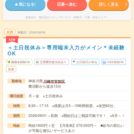
気になる!
応募へ進む
詳しく見る
派遣会社
株式会社スタッフサービス（神奈川・千葉・埼玉エリア）
未読
掲載日
2026/08/06
NEW
＜土日祝休み＞専用端末入力がメイン＊未経験
OK
職種未経験OK
交通費別途支給あり
土日祝日が休み
WEB登録OK
派遣
神奈川県
川崎市宮前区
勤務地
鷺沼駅から徒歩13分
月～金 ※土日祝休み
曜日頻度
8:30～17:15 ※残業は月5～15時間程度。※休憩60分。
時間
2026/09/01～長期 ※開始日はご相談可能です！ ※9月～！
期間
時給1600円＋交 【月収例】276,000円～ ■給与の前払い
時給
が可能な速払いサービスあり