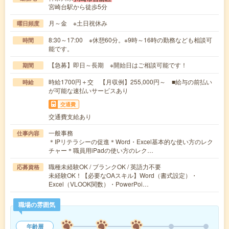
宮崎台駅から徒歩5分
月～金 ※土日祝休み
曜日頻度
8:30～17:00 ※休憩60分。※9時～16時の勤務なども相談可
時間
能です。
【急募】即日～長期 ※開始日はご相談可能です！
期間
時給1700円＋交 【月収例】255,000円～ ■給与の前払い
時給
が可能な速払いサービスあり
交通費
交通費支給あり
一般事務
仕事内容
＊IPリテラシーの促進＊Word・Excel基本的な使い方のレク
チャー＊職員用iPadの使い方のレク…
職種未経験OK / ブランクOK / 英語力不要
応募資格
未経験OK！【必要なOAスキル】Word（書式設定）・
Excel（VLOOK関数）・PowerPoi…
職場の雰囲気
年齢層