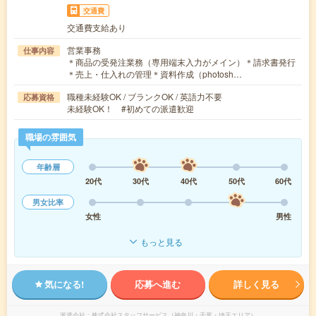
交通費
交通費支給あり
営業事務
仕事内容
＊商品の受発注業務（専用端末入力がメイン）＊請求書発行
＊売上・仕入れの管理＊資料作成（photosh…
職種未経験OK / ブランクOK / 英語力不要
応募資格
未経験OK！ #初めての派遣歓迎
職場の雰囲気
年齢層
20代
30代
40代
50代
60代
男女比率
女性
男性
もっと見る
気になる!
応募へ進む
詳しく見る
派遣会社
株式会社スタッフサービス（神奈川・千葉・埼玉エリア）