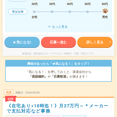
20代
30代
40代
50代
60代
男女比率
女性
男性
もっと見る
気になる!
応募へ進む
詳しく見る
派遣会社
株式会社スタッフサービス（神奈川・千葉・埼玉エリア）
興味があったら「★気になる！」をタップ！
「気になる！」を押しておくと、派遣会社から
「面談確約」
や
「応募歓迎」
が届きます！
未読
掲載日
2026/08/08
NEW
《在宅あり×18時迄！》月27万円～＊メーカー
で支払対応など事務