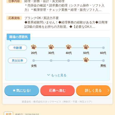
経理・財務・会計・英文経理
仕事内容
＊売掛金の確認＊請求書の処理（システム操作・ソフト入
力）＊帳簿管理・チェック業務＊経理・販売ソフト入…
ブランクOK / 英語力不要
応募資格
◆業界経験問いません！◆経理事務の経験がある方◆日商簿
記3級の資格をお持ちの方歓迎。◆【必要なOAス…
職場の雰囲気
年齢層
20代
30代
40代
50代
60代
男女比率
女性
男性
もっと見る
気になる!
応募へ進む
詳しく見る
派遣会社
株式会社スタッフサービス（神奈川・千葉・埼玉エリア）
未読
掲載日
2026/08/02