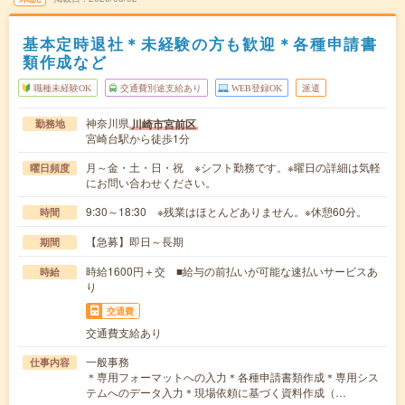
基本定時退社＊未経験の方も歓迎＊各種申請書
類作成など
職種未経験OK
交通費別途支給あり
WEB登録OK
派遣
神奈川県
川崎市宮前区
勤務地
宮崎台駅から徒歩1分
月～金・土・日・祝 ※シフト勤務です。※曜日の詳細は気軽
曜日頻度
にお問い合わせください。
9:30～18:30 ※残業はほとんどありません。※休憩60分。
時間
【急募】即日～長期
期間
時給1600円＋交 ■給与の前払いが可能な速払いサービスあ
時給
り
交通費
交通費支給あり
一般事務
仕事内容
＊専用フォーマットへの入力＊各種申請書類作成＊専用シス
テムへのデータ入力＊現場依頼に基づく資料作成（…