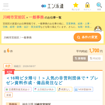
メニュー
気になる!
ログイン
検索
川崎市宮前区
×
一般事務
のお仕事一覧
宮前区の派遣のお仕事情報です。一般事務のお仕事の他に、
営業事務
、
総務・人事・
労務
、
経理・財務・会計・英文経理
などを取り揃えています。さらに、
短期
・
単発
な
どの期間や、
職種未経験OK
などのこだわり条件で絞り込んでいただけます。職種辞
典：
一般事務のお仕事とは？とは？
条件の変更
川崎市宮前区 / 一般事務
6
1,700
全
件
平均時給:
円
時給順
新着順
未読
掲載日
2026/08/07
NEW
＜16時ピタ帰り！＞人気の非営利団体で＊プレ
ゼン資料作成・備品発注など
交通費別途支給あり
土日祝日が休み
残業なし
WEB登録OK
派遣
神奈川県
川崎市宮前区
勤務地