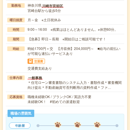
神奈川県
川崎市宮前区
勤務地
宮崎台駅から徒歩5分
月～金 ※土日祝休み
曜日頻度
9:00～16:00 ※残業はほとんどありません。※休憩60分。
時間
【急募】即日～長期 ※開始日はご相談可能です！
期間
時給1700円＋交 【月収例】204,000円～ ■給与の前払い
時給
が可能な速払いサービスあり
交通費
交通費支給あり
一般事務
仕事内容
＊住宅ローン審査書類のシステム入力・書類作成＊審査機関
向け提出＊不動産融資可否判断用の資料作成＊ファ…
職種未経験OK / ブランクOK / 英語力不要
応募資格
未経験OK！ #初めての派遣歓迎
職場の雰囲気
年齢層