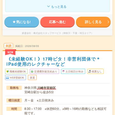
もっと見る
気になる!
応募へ進む
詳しく見る
派遣会社
株式会社スタッフサービス（神奈川・千葉・埼玉エリア）
未読
掲載日
2026/08/05
NEW
《未経験OK！》17時ピタ！非営利団体で＊
iPad使用のレクチャーなど
職種未経験OK
交通費別途支給あり
土日祝日が休み
残業なし
WEB登録OK
派遣
神奈川県
川崎市宮前区
勤務地
宮崎台駅から徒歩5分
月～金 ※土日祝休み
曜日頻度
8:30～17:00 ※休憩60分。※9時～16時の勤務なども相談可
時間
能です。