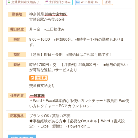
交通費別途支給あり
土日祝日が休み
WEB登録OK
派遣
神奈川県
川崎市宮前区
勤務地
宮崎台駅から徒歩5分
月～金 ※土日祝休み
曜日頻度
9:00～16:00 ※休憩60分。※8時半～17時の勤務もありま
時間
す。
【急募】即日～長期 ※開始日はご相談可能です！
期間
時給1700円＋交 【月収例】255,000円～ ■給与の前払い
時給
が可能な速払いサービスあり
交通費
交通費支給あり
一般事務
仕事内容
＊Word＊Excel基本的なる使い方レクチャー＊職員用iPad使
い方レクチャー＊PCアカウントロッ…
ブランクOK / 英語力不要
応募資格
◆事務経験がある方◆【必要なOAスキル】Word（書式設
定）・Excel（関数）・PowerPoin…