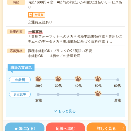
時給1600円＋交 ■給与の前払いが可能な速払いサービスあ
時給
り
交通費
交通費支給あり
一般事務
仕事内容
＊専用フォーマットへの入力＊各種申請書類作成＊専用シス
テムへのデータ入力＊現場依頼に基づく資料作成（…
職種未経験OK / ブランクOK / 英語力不要
応募資格
未経験OK！ #初めての派遣歓迎
職場の雰囲気
年齢層
20代
30代
40代
50代
60代
男女比率
女性
男性
もっと見る
気になる!
応募へ進む
詳しく見る