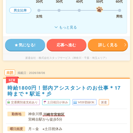
20代
30代
40代
50代
60代
男女比率
女性
男性
もっと見る
気になる!
応募へ進む
詳しく見る
派遣会社
株式会社スタッフサービス（神奈川・千葉・埼玉エリア）
未読
掲載日
2026/08/06
NEW
時給1800円！部内アシスタントのお仕事＊17
時まで＊駅近＊彡
交通費別途支給あり
土日祝日が休み
WEB登録OK
派遣
神奈川県
川崎市宮前区
勤務地
宮崎台駅から徒歩5分
月～金 ※土日祝休み
曜日頻度