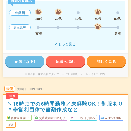
職場の雰囲気
年齢層
20代
30代
40代
50代
60代
男女比率
女性
男性
もっと見る
気になる!
応募へ進む
詳しく見る
派遣会社
株式会社スタッフサービス（神奈川・千葉・埼玉エリア）
未読
掲載日
2026/08/06
NEW
＼16時までの6時間勤務／未経験OK！制服あり
＊非営利団体で書類作成など
職種未経験OK
交通費別途支給あり
土日祝日が休み
WEB登録OK
派遣