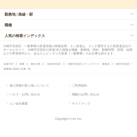
勤務地 / 路線・駅
職種
人気の検索インデックス
川崎市宮前区 - 一般事務の派遣情報の検索結果。エン派遣は、エンが運営する人材派遣会社の
ポータルサイト。川崎市宮前区の派遣/求人情報を職種、勤務地、時給、勤務時間、長期・短期
などの希望条件から、あなたにピッタリの派遣（一般事務）のお仕事を探せます。
派遣TOP
関東
神奈川県
川崎市宮前区
川崎市宮前区 オフィスワーク・事務系
川崎市宮前区 一
般事務の派遣の仕事一覧
個人情報の取り扱いについて
ご利用規約
ヘルプ・お問い合わせ
掲載のお問い合わせ
エン会社概要
サイトマップ
Copyright © en Inc.