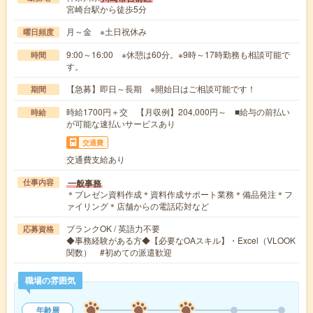
宮崎台駅から徒歩5分
月～金 ※土日祝休み
曜日頻度
9:00～16:00 ※休憩は60分。※9時～17時勤務も相談可能で
時間
す。
【急募】即日～長期 ※開始日はご相談可能です！
期間
時給1700円＋交 【月収例】204,000円～ ■給与の前払い
時給
が可能な速払いサービスあり
交通費
交通費支給あり
一般事務
仕事内容
＊プレゼン資料作成＊資料作成サポート業務＊備品発注＊フ
ァイリング＊店舗からの電話応対など
ブランクOK / 英語力不要
応募資格
◆事務経験がある方◆【必要なOAスキル】・Excel（VLOOK
関数） #初めての派遣歓迎
職場の雰囲気
年齢層