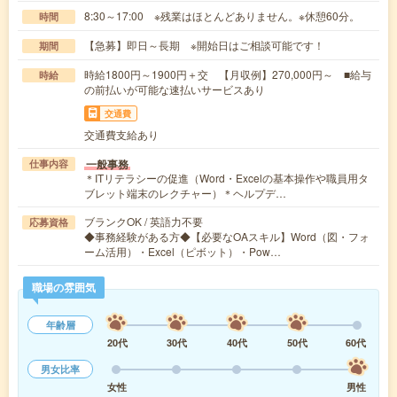
8:30～17:00 ※残業はほとんどありません。※休憩60分。
時間
【急募】即日～長期 ※開始日はご相談可能です！
期間
時給1800円～1900円＋交 【月収例】270,000円～ ■給与
時給
の前払いが可能な速払いサービスあり
交通費
交通費支給あり
一般事務
仕事内容
＊ITリテラシーの促進（Word・Excelの基本操作や職員用タ
ブレット端末のレクチャー）＊ヘルプデ…
ブランクOK / 英語力不要
応募資格
◆事務経験がある方◆【必要なOAスキル】Word（図・フォ
ーム活用）・Excel（ピボット）・Pow…
職場の雰囲気
年齢層
20代
30代
40代
50代
60代
男女比率
女性
男性