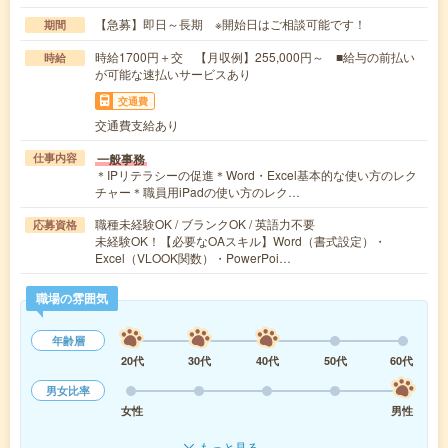
【急募】即日～長期 ※開始日はご相談可能です！
期間
時給1700円＋交 【月収例】255,000円～ ■給与の前払い
時給
が可能な速払いサービスあり
交通費
交通費支給あり
一般事務
仕事内容
＊IPリテラシーの促進＊Word・Excel基本的な使い方のレク
チャー＊職員用iPadの使い方のレク…
職種未経験OK / ブランクOK / 英語力不要
応募資格
未経験OK！【必要なOAスキル】Word（書式設定）・
Excel（VLOOK関数）・PowerPoi…
職場の雰囲気
年齢層
20代
30代
40代
50代
60代
男女比率
女性
男性
もっと見る