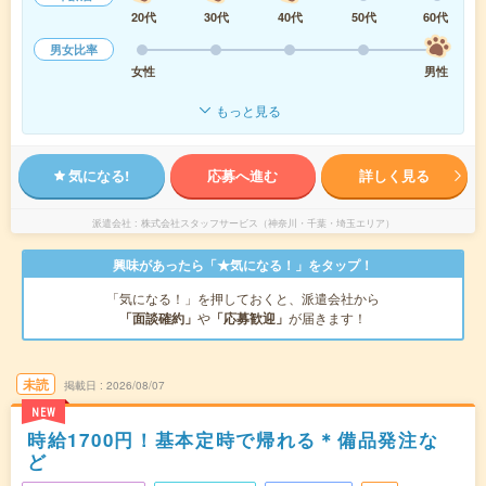
20代
30代
40代
50代
60代
男女比率
女性
男性
もっと見る
気になる!
応募へ進む
詳しく見る
派遣会社
株式会社スタッフサービス（神奈川・千葉・埼玉エリア）
興味があったら「★気になる！」をタップ！
「気になる！」を押しておくと、派遣会社から
「面談確約」
や
「応募歓迎」
が届きます！
未読
掲載日
2026/08/07
NEW
時給1700円！基本定時で帰れる＊備品発注な
ど