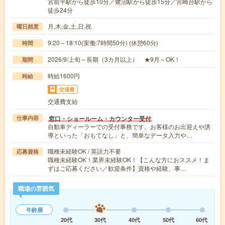
宮前平駅から徒歩10分／鷺沼駅から徒歩15分／宮崎台駅から
徒歩24分
月,木,金,土,日,祝
曜日頻度
9:20～18:10(実働:7時間50分) (休憩60分)
時間
2026/9/上旬～長期（3カ月以上） ★9月～OK！
期間
時給1600円
時給
交通費
交通費支給
窓口・ショールーム・カウンター受付
仕事内容
自動車ディーラーでの受付事務です。お客様のお出迎えや誘
導といった「おもてなし」と、簡単なデータ入力や…
職種未経験OK / 英語力不要
応募資格
職種未経験OK！業界未経験OK！【こんな方におススメ！ま
ずはご応募ください／歓迎条件】資格や経験、事…
職場の雰囲気
年齢層
20代
30代
40代
50代
60代