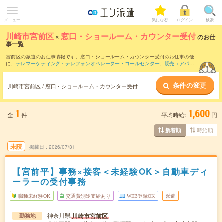
メニュー
気になる!
ログイン
検索
川崎市宮前区
×
窓口・ショールーム・カウンター受付
のお仕
事一覧
宮前区の派遣のお仕事情報です。窓口・ショールーム・カウンター受付のお仕事の他
に、
テレマーケティング・テレフォンオペレーター・コールセンター
、
販売（アパレ
ル・ファッション・コスメ）
、
営業・企画営業・ラウンダー
などを取り揃えていま
す。さらに、
短期
・
単発
などの期間や、
職種未経験OK
などのこだわり条件で絞り込ん
条件の変更
でいただけます。職種辞典：
窓口・ショールーム・カウンター受付のお仕事とは？と
川崎市宮前区 / 窓口・ショールーム・カウンター受付
は？
1
1,600
全
件
平均時給:
円
時給順
新着順
未読
掲載日
2026/07/31
【宮前平】事務×接客＜未経験OK＞自動車ディ
ーラーの受付事務
職種未経験OK
交通費別途支給あり
WEB登録OK
派遣
神奈川県
川崎市宮前区
勤務地