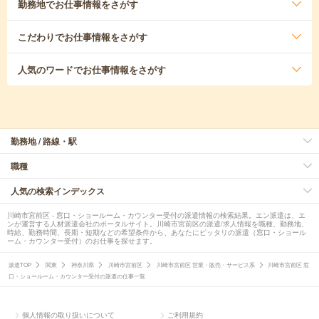
勤務地
でお仕事情報をさがす
こだわり
でお仕事情報をさがす
人気のワード
でお仕事情報をさがす
勤務地 / 路線・駅
職種
人気の検索インデックス
川崎市宮前区 - 窓口・ショールーム・カウンター受付の派遣情報の検索結果。エン派遣は、エ
ンが運営する人材派遣会社のポータルサイト。川崎市宮前区の派遣/求人情報を職種、勤務地、
時給、勤務時間、長期・短期などの希望条件から、あなたにピッタリの派遣（窓口・ショール
ーム・カウンター受付）のお仕事を探せます。
派遣TOP
関東
神奈川県
川崎市宮前区
川崎市宮前区 営業・販売・サービス系
川崎市宮前区 窓
口・ショールーム・カウンター受付の派遣の仕事一覧
個人情報の取り扱いについて
ご利用規約