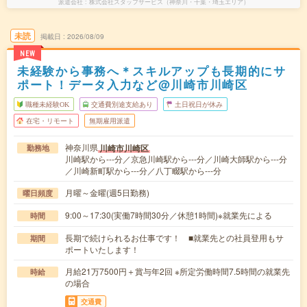
派遣会社
株式会社スタッフサービス（神奈川・千葉・埼玉エリア）
未読
掲載日
2026/08/09
NEW
未経験から事務へ＊スキルアップも長期的にサ
ポート！データ入力など@川崎市川崎区
職種未経験OK
交通費別途支給あり
土日祝日が休み
在宅・リモート
無期雇用派遣
神奈川県
川崎市川崎区
勤務地
川崎駅から---分／京急川崎駅から---分／川崎大師駅から---分
／川崎新町駅から---分／八丁畷駅から---分
月曜～金曜(週5日勤務)
曜日頻度
9:00～17:30(実働7時間30分／休憩1時間)※就業先による
時間
長期で続けられるお仕事です！ ■就業先との社員登用もサ
期間
ポートいたします！
月給21万7500円＋賞与年2回 ※所定労働時間7.5時間の就業先
時給
の場合
交通費