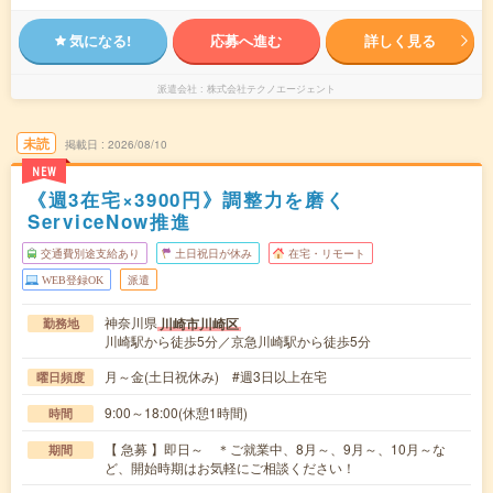
気になる!
応募へ進む
詳しく見る
派遣会社
株式会社テクノエージェント
未読
掲載日
2026/08/10
NEW
《週3在宅×3900円》調整力を磨く
ServiceNow推進
交通費別途支給あり
土日祝日が休み
在宅・リモート
WEB登録OK
派遣
神奈川県
川崎市川崎区
勤務地
川崎駅から徒歩5分／京急川崎駅から徒歩5分
月～金(土日祝休み) #週3日以上在宅
曜日頻度
9:00～18:00(休憩1時間)
時間
【 急募 】即日～ ＊ご就業中、8月～、9月～、10月～な
期間
ど、開始時期はお気軽にご相談ください！