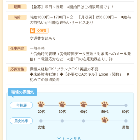
【急募】即日～長期 ※開始日はご相談可能です！
期間
時給1600円～1700円＋交 【月収例】256,000円～ ■給与
時給
の前払いが可能な速払いサービスあり
交通費
交通費支給あり
一般事務
仕事内容
＊労働時間管理（労働時間データ整理＊対象者へのメール発
信）＊電話応対など ※週1日の在宅勤務あり。詳…
職種未経験OK / ブランクOK / 英語力不要
応募資格
◆未経験者歓迎！◆【必要なOAスキル】Excel（関数） #
初めての派遣歓迎
職場の雰囲気
年齢層
20代
30代
40代
50代
60代
男女比率
女性
男性
もっと見る