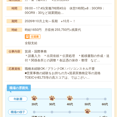
09:00～17:45(実働7時間45分 休憩1時間)※8：30OR9：
時間
00OR9：30など就業開始…
2026年10月上旬～長期 ※10月～！
期間
時給1650円 月収例 255,750円+残業代
時給
交通費
全額支給
貿易・国際事務
仕事内容
＊請書入力 ＊出荷依頼＊伝票処理 ＊船積書類の作成・送
付＊関係各所との調整＊各証憑の保存・整理 など…
職種未経験OK / ブランクOK / パソコンスキル不要
応募資格
■営業事務の経験をお持ちの方※貿易実務検定等の資格
TOEICやIELTS等の高スコアは、ではござい…
職場の雰囲気
年齢層
20代
30代
40代
50代
60代
職場の様子