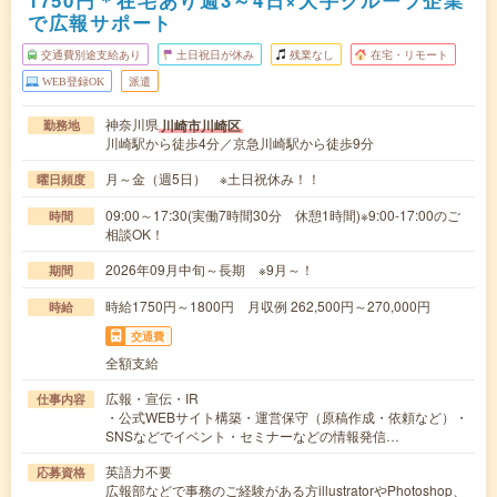
で広報サポート
交通費別途支給あり
土日祝日が休み
残業なし
在宅・リモート
WEB登録OK
派遣
神奈川県
川崎市川崎区
勤務地
川崎駅から徒歩4分／京急川崎駅から徒歩9分
月～金（週5日） ※土日祝休み！！
曜日頻度
09:00～17:30(実働7時間30分 休憩1時間)※9:00-17:00のご
時間
相談OK！
2026年09月中旬～長期 ※9月～！
期間
時給1750円～1800円 月収例 262,500円～270,000円
時給
交通費
全額支給
広報・宣伝・IR
仕事内容
・公式WEBサイト構築・運営保守（原稿作成・依頼など）・
SNSなどでイベント・セミナーなどの情報発信…
英語力不要
応募資格
広報部などで事務のご経験がある方illustratorやPhotoshop、