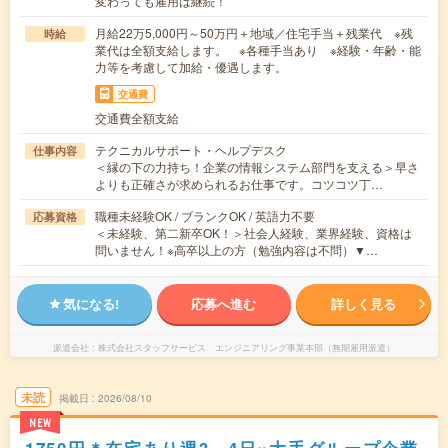
変わっても雇用は継続！
月給22万5,000円～50万円＋地域／住宅手当＋残業代 ※残
時給
業代は全額支給します。 ※各種手当あり ※経験・年齢・能
力等を考慮して加給・優遇します。
交通費
交通費全額支給
テクニカルサポート・ヘルプデスク
仕事内容
＜縁の下の力持ち！企業の情報システム部門を支える＞早さ
よりも正確さが求められるお仕事です。コツコツ丁…
職種未経験OK / ブランクOK / 英語力不要
応募資格
＜未経験、第二新卒OK！＞社会人経験、業界経験、資格は
問いません！※高卒以上の方（勉強内容は不問）▼…
気になる!
応募へ進む
詳しく見る
派遣会社
株式会社スタッフサービス エンジニアリング事業本部（無期雇用派遣）
未読
掲載日
2026/08/10
NEW
1750円＊在宅あり週3～4日×大手グループ企業