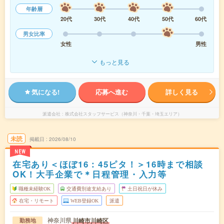
年齢層
20代
30代
40代
50代
60代
男女比率
女性
男性
もっと見る
気になる!
応募へ進む
詳しく見る
派遣会社
株式会社スタッフサービス（神奈川・千葉・埼玉エリア）
未読
掲載日
2026/08/10
NEW
在宅あり＜ほぼ16：45ピタ！＞16時まで相談
OK！大手企業で＊日程管理・入力等
職種未経験OK
交通費別途支給あり
土日祝日が休み
在宅・リモート
WEB登録OK
派遣
神奈川県
川崎市川崎区
勤務地