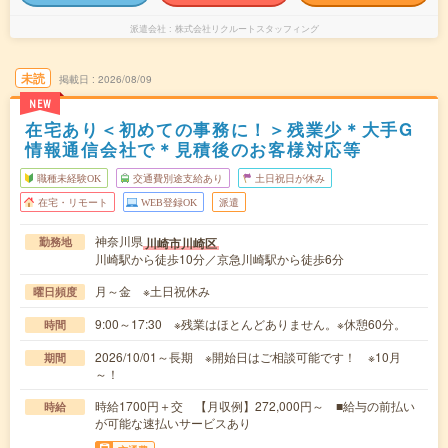
派遣会社
株式会社リクルートスタッフィング
未読
掲載日
2026/08/09
NEW
在宅あり＜初めての事務に！＞残業少＊大手G
情報通信会社で＊見積後のお客様対応等
職種未経験OK
交通費別途支給あり
土日祝日が休み
在宅・リモート
WEB登録OK
派遣
神奈川県
川崎市川崎区
勤務地
川崎駅から徒歩10分／京急川崎駅から徒歩6分
月～金 ※土日祝休み
曜日頻度
9:00～17:30 ※残業はほとんどありません。※休憩60分。
時間
2026/10/01～長期 ※開始日はご相談可能です！ ※10月
期間
～！
時給1700円＋交 【月収例】272,000円～ ■給与の前払い
時給
が可能な速払いサービスあり