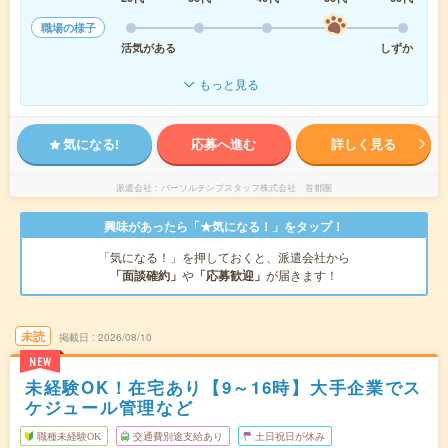
職場の様子
活気がある
しずか
もっと見る
気になる!
応募へ進む
詳しく見る
派遣会社
パーソルテンプスタッフ株式会社 首都圏
興味があったら「★気になる！」をタップ！
「気になる！」を押しておくと、派遣会社から
「面談確約」
や
「応募歓迎」
が届きます！
未読
掲載日
2026/08/10
NEW
未経験OK！在宅あり【9～16時】大手企業でス
ケジュール管理など
職種未経験OK
交通費別途支給あり
土日祝日が休み