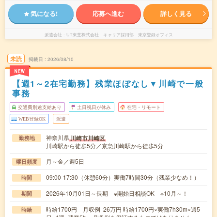
気になる!
応募へ進む
詳しく見る
派遣会社
UT東芝株式会社 キャリア採用部 東京登録オフィス
未読
掲載日
2026/08/10
NEW
【週1～2在宅勤務】残業ほぼなし▼川崎で一般
事務
交通費別途支給あり
土日祝日が休み
在宅・リモート
WEB登録OK
派遣
神奈川県
川崎市川崎区
勤務地
川崎駅から徒歩5分／京急川崎駅から徒歩5分
月～金／週5日
曜日頻度
09:00-17:30（休憩60分）実働7時間30分（残業少なめ！）
時間
2026年10月01日～長期 ※開始日相談OK ※10月～！
期間
時給1700円 月収例 26万円 時給1700円×実働7h30m×週5
時給