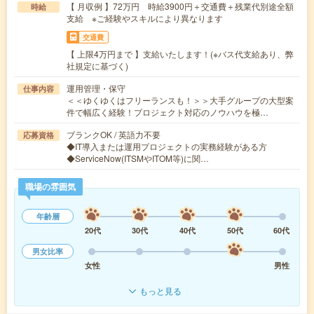
【 月収例 】72万円 時給3900円＋交通費＋残業代別途全額
時給
支給 ※ご経験やスキルにより異なります
交通費
【 上限4万円まで 】支給いたします！(※バス代支給あり、弊
社規定に基づく)
運用管理・保守
仕事内容
＜＜ゆくゆくはフリーランスも！＞＞大手グループの大型案
件で幅広く経験！プロジェクト対応のノウハウを極…
ブランクOK / 英語力不要
応募資格
◆IT導入または運用プロジェクトの実務経験がある方
◆ServiceNow(ITSMやITOM等)に関…
職場の雰囲気
年齢層
20代
30代
40代
50代
60代
男女比率
女性
男性
もっと見る