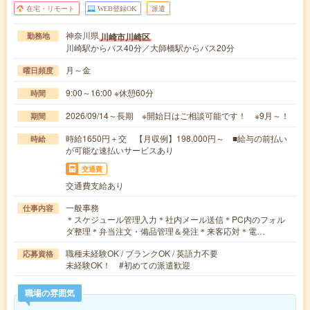
在宅・リモート
WEB登録OK
派遣
神奈川県
川崎市川崎区
勤務地
川崎駅からバス40分／大師橋駅からバス20分
月～金
曜日頻度
9:00～16:00 ※休憩60分
時間
2026/09/14～長期 ※開始日はご相談可能です！ ※9月～！
期間
時給1650円＋交 【月収例】198,000円～ ■給与の前払い
時給
が可能な速払いサービスあり
交通費
交通費支給あり
一般事務
仕事内容
＊スケジュール管理入力＊社内メール送信＊PC内のフォル
ダ整理＊弁当注文・備品管理＆発注＊来客応対＊電…
職種未経験OK / ブランクOK / 英語力不要
応募資格
未経験OK！ #初めての派遣歓迎
職場の雰囲気