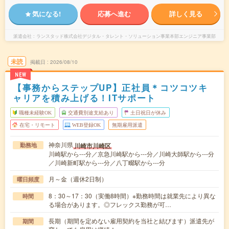
気になる!
応募へ進む
詳しく見る
派遣会社
ランスタッド株式会社デジタル・タレント・ソリューション事業本部エンジニア事業部
未読
掲載日
2026/08/10
NEW
【事務からステップUP】正社員＊コツコツキ
ャリアを積み上げる！ITサポート
職種未経験OK
交通費別途支給あり
土日祝日が休み
在宅・リモート
WEB登録OK
無期雇用派遣
神奈川県
川崎市川崎区
勤務地
川崎駅から---分／京急川崎駅から---分／川崎大師駅から---分
／川崎新町駅から---分／八丁畷駅から---分
月～金（週休2日制）
曜日頻度
8：30～17：30（実働8時間）※勤務時間は就業先により異な
時間
る場合があります。◎フレックス勤務が可…
長期（期間を定めない雇用契約を当社と結びます）派遣先が
期間