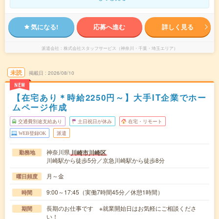
気になる!
応募へ進む
詳しく見る
派遣会社
株式会社スタッフサービス（神奈川・千葉・埼玉エリア）
未読
掲載日
2026/08/10
NEW
【在宅あり＊時給2250円～】大手IT企業でホー
ムページ作成
交通費別途支給あり
土日祝日が休み
在宅・リモート
WEB登録OK
派遣
神奈川県
川崎市川崎区
勤務地
川崎駅から徒歩5分／京急川崎駅から徒歩8分
月～金
曜日頻度
9:00～17:45（実働7時間45分／休憩1時間）
時間
長期のお仕事です ※就業開始日はお気軽にご相談くださ
期間
い！