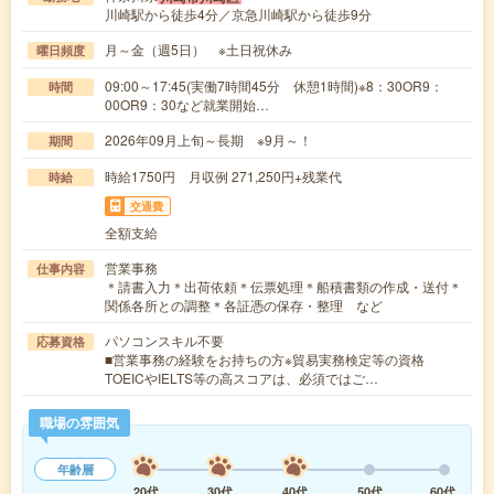
川崎駅から徒歩4分／京急川崎駅から徒歩9分
月～金（週5日） ※土日祝休み
曜日頻度
09:00～17:45(実働7時間45分 休憩1時間)※8：30OR9：
時間
00OR9：30など就業開始…
2026年09月上旬～長期 ※9月～！
期間
時給1750円 月収例 271,250円+残業代
時給
交通費
全額支給
営業事務
仕事内容
＊請書入力＊出荷依頼＊伝票処理＊船積書類の作成・送付＊
関係各所との調整＊各証憑の保存・整理 など
パソコンスキル不要
応募資格
■営業事務の経験をお持ちの方※貿易実務検定等の資格
TOEICやIELTS等の高スコアは、必須ではご…
職場の雰囲気
年齢層
20代
30代
40代
50代
60代