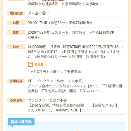
川崎駅から徒歩5分／京急川崎駅から徒歩8分
月～金／週5日
曜日頻度
09:00-17:45（休憩60分）実働7時間45分
時間
2026年09月01日スタート、期間限定 ※開始日相談OK
期間
※09月～
時給3000円 月収例 49万8750円 時給3000円×実働7h45m×
時給
週5日×4週+残業10h ※月収例を保証するものではありませ
ん。※給与即受取りサービス利用可（利用条件有）
交通費
1ヶ月3万円を上限として実費支給
SE・プログラマ（Web・スマホ系）
仕事内容
グループ会社のデータ統合システムにおいて、ETL処理の開
発業務・ETL処理の設計、開発・DBへのデー…
ブランクOK / 英語力不要
応募資格
【必要な経験】情報処理全般の経験 【必要なスキル】
DB、ORACLE、Redshift、SQL【I…
職場の雰囲気