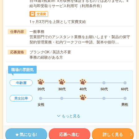
日×4週+残業5h ※月収例を保証するものではありません。※
給与即受取りサービス利用可（利用条件有）
交通費
1ヶ月3万円を上限として実費支給
一般事務
仕事内容
営業部門でのアシスタント業務をお願いします・製品の保守
契約管理業務・社内ワークフロー申請、製本や捺印…
ブランクOK / 英語力不要
応募資格
事務の経験がある方
職場の雰囲気
年齢層
20代
30代
40代
50代
60代
男女比率
女性
男性
もっと見る
気になる!
応募へ進む
詳しく見る