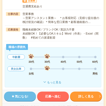
交通費
交通費支給あり
営業事務
仕事内容
～営業アシスタント業務～ ＊お客様対応（見積り提出後の
検討状況の確認）＊簡単な窓口業務＊顧客連絡後の…
職種未経験OK / ブランクOK / 英語力不要
応募資格
未経験OK！【必要なOAスキル】Word（作表）・Excel（関
数） #初めての派遣歓迎
職場の雰囲気
年齢層
20代
30代
40代
50代
60代
男女比率
女性
男性
もっと見る
気になる!
応募へ進む
詳しく見る