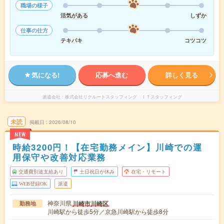
職場の様子
活気がある
しずか
仕事の仕方
テキパキ
コツコツ
気になる!
応募へ進む
詳しく見る
派遣会社
株式会社リクルートスタッフィング ＩＴスタッフィング
未読
掲載日
2026/08/10
NEW
時給3200円！【在宅勤務メイン】川崎での運
用保守や改善対応業務
交通費別途支給あり
土日祝日が休み
在宅・リモート
WEB登録OK
派遣
神奈川県
川崎市川崎区
勤務地
川崎駅から徒歩5分／京急川崎駅から徒歩8分