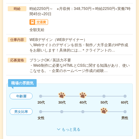
時給2250円～ ※月収例：348,750円＝時給2250円×実働7時
時給
間45分×20日
交通費
全額支給
WEBデザイン（WEBデザイナー）
仕事内容
＼Webサイトのデザインを担当・制作／大手企業のHP作成
をお願いします！具体的には…＊クライアントの…
ブランクOK / 英語力不要
応募資格
・Web制作に必要なHTMLとCSSに関する知識があり、使い
こなせる。・企業のホームページ作成の経験…
職場の雰囲気
年齢層
20代
30代
40代
50代
60代
男女比率
女性
男性
もっと見る