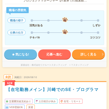
プロジェクトマネージャー【IT業界での就業経…
職場の雰囲気
職場の様子
活気がある
しずか
仕事の仕方
テキパキ
コツコツ
気になる!
応募へ進む
詳しく見る
派遣会社
株式会社リクルートスタッフィング ＩＴスタッフィング
未読
掲載日
2026/08/10
NEW
【在宅勤務メイン】川崎でのSE・プログラマ
交通費別途支給あり
土日祝日が休み
在宅・リモート
WEB登録OK
派遣