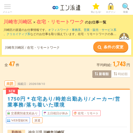
メニュー
気になる!
ログイン
検索
川崎市川崎区
×
在宅・リモートワーク
のお仕事一覧
川崎区の派遣のお仕事情報です。
オフィスワーク・事務系
、
営業・販売・サービス系
、
クリエイティブ系
などのお仕事を取り揃えています。在宅・リモートワークの条件
の他に、
交通費別途支給あり
、
職種未経験OK
、
友だちと一緒の応募OK
などのこだわ
り条件も取り揃えています。
条件の変更
川崎市川崎区 / 在宅・リモートワーク
47
1,743
全
件
平均時給:
円
時給順
新着順
未読
掲載日
2026/08/10
NEW
1750円＊在宅あり/時差出勤あり/メーカー/営
業事務/落ち着いた環境
交通費別途支給あり
土日祝日が休み
在宅・リモート
WEB登録OK
派遣
神奈川県
川崎市川崎区
勤務地