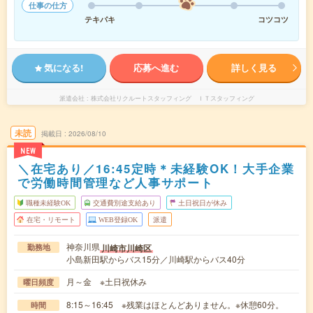
仕事の仕方
テキパキ
コツコツ
気になる!
応募へ進む
詳しく見る
派遣会社
株式会社リクルートスタッフィング ＩＴスタッフィング
未読
掲載日
2026/08/10
NEW
＼在宅あり／16:45定時＊未経験OK！大手企業
で労働時間管理など人事サポート
職種未経験OK
交通費別途支給あり
土日祝日が休み
在宅・リモート
WEB登録OK
派遣
神奈川県
川崎市川崎区
勤務地
小島新田駅からバス15分／川崎駅からバス40分
月～金 ※土日祝休み
曜日頻度
8:15～16:45 ※残業はほとんどありません。※休憩60分。
時間