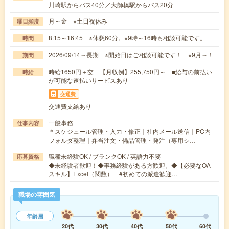
川崎駅からバス40分／大師橋駅からバス20分
月～金 ※土日祝休み
曜日頻度
8:15～16:45 ※休憩60分。※9時～16時も相談可能です。
時間
2026/09/14～長期 ※開始日はご相談可能です！ ※9月～！
期間
時給1650円＋交 【月収例】255,750円～ ■給与の前払い
時給
が可能な速払いサービスあり
交通費
交通費支給あり
一般事務
仕事内容
＊スケジュール管理・入力・修正｜社内メール送信｜PC内
フォルダ整理｜弁当注文・備品管理・発注（専用シ…
職種未経験OK / ブランクOK / 英語力不要
応募資格
◆未経験者歓迎！◆事務経験がある方歓迎。◆【必要なOA
スキル】Excel（関数） #初めての派遣歓迎…
職場の雰囲気
年齢層
20代
30代
40代
50代
60代