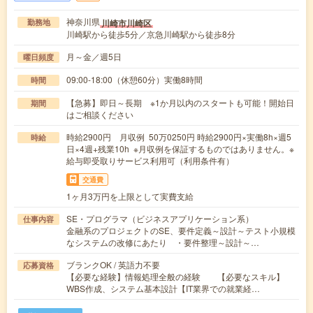
神奈川県
川崎市川崎区
勤務地
川崎駅から徒歩5分／京急川崎駅から徒歩8分
月～金／週5日
曜日頻度
09:00-18:00（休憩60分）実働8時間
時間
【急募】即日～長期 ※1か月以内のスタートも可能！開始日
期間
はご相談ください
時給2900円 月収例 50万0250円 時給2900円×実働8h×週5
時給
日×4週+残業10h ※月収例を保証するものではありません。※
給与即受取りサービス利用可（利用条件有）
交通費
1ヶ月3万円を上限として実費支給
SE・プログラマ（ビジネスアプリケーション系）
仕事内容
金融系のプロジェクトのSE、要件定義～設計～テスト小規模
なシステムの改修にあたり ・要件整理～設計～…
ブランクOK / 英語力不要
応募資格
【必要な経験】情報処理全般の経験 【必要なスキル】
WBS作成、システム基本設計【IT業界での就業経…