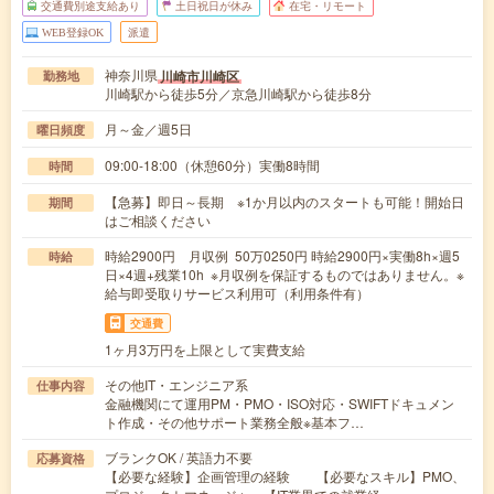
交通費別途支給あり
土日祝日が休み
在宅・リモート
WEB登録OK
派遣
神奈川県
川崎市川崎区
勤務地
川崎駅から徒歩5分／京急川崎駅から徒歩8分
月～金／週5日
曜日頻度
09:00-18:00（休憩60分）実働8時間
時間
【急募】即日～長期 ※1か月以内のスタートも可能！開始日
期間
はご相談ください
時給2900円 月収例 50万0250円 時給2900円×実働8h×週5
時給
日×4週+残業10h ※月収例を保証するものではありません。※
給与即受取りサービス利用可（利用条件有）
交通費
1ヶ月3万円を上限として実費支給
その他IT・エンジニア系
仕事内容
金融機関にて運用PM・PMO・ISO対応・SWIFTドキュメン
ト作成・その他サポート業務全般※基本フ…
ブランクOK / 英語力不要
応募資格
【必要な経験】企画管理の経験 【必要なスキル】PMO、