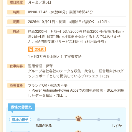
月～金／週5日
曜日頻度
09:00-17:45（休憩60分）実働7時間45分
時間
2026年10月01日～長期 ※開始日相談OK ※10月～
期間
時給3200円 月収例 53万2000円 時給3200円×実働7h45m×
時給
週5日×4週+残業10h ※月収例を保証するものではありませ
ん。※給与即受取りサービス利用可（利用条件有）
交通費
1ヶ月3万円を上限として実費支給
運用管理・保守
仕事内容
グループ会社各社のデータを収集・統合し、経営層向けのダ
ッシュボードとして提供しているプロジェクトにお…
ブランクOK / 英語力不要
応募資格
・Power Automate/Power Appsでの開発経験者・SQLを利用
したデータ抽出・加工…
職場の雰囲気
職場の様子
活気がある
しずか