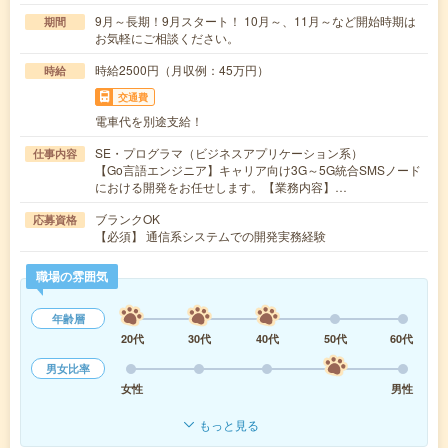
9月～長期！9月スタート！ 10月～、11月～など開始時期は
期間
お気軽にご相談ください。
時給2500円（月収例：45万円）
時給
交通費
電車代を別途支給！
SE・プログラマ（ビジネスアプリケーション系）
仕事内容
【Go言語エンジニア】キャリア向け3G～5G統合SMSノード
における開発をお任せします。【業務内容】…
ブランクOK
応募資格
【必須】 通信系システムでの開発実務経験
職場の雰囲気
年齢層
20代
30代
40代
50代
60代
男女比率
女性
男性
もっと見る