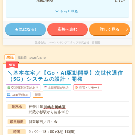
活気がある
しずか
もっと見る
気になる!
応募へ進む
詳しく見る
派遣会社
パーソルテンプスタッフ株式会社 首都圏
未読
掲載日
2026/08/10
NEW
＼基本在宅／【Go・AI駆動開発】次世代通信
（5G）システムの設計・開発
交通費別途支給あり
土日祝日が休み
在宅・リモート
WEB登録OK
派遣
神奈川県
川崎市川崎区
勤務地
武蔵小杉駅から徒歩10分
就業曜日／月～金
曜日頻度
9：00～18：00 (休憩 1時間）
時間