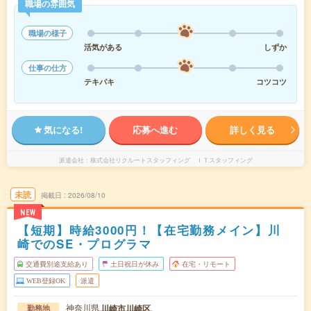
職場の雰囲気
職場の様子
活気がある
しずか
仕事の仕方
テキパキ
コツコツ
気になる!
応募へ進む
詳しく見る
派遣会社
株式会社リクルートスタッフィング ＩＴスタッフィング
未読
掲載日
2026/08/10
NEW
【短期】時給3000円！【在宅勤務メイン】川
崎でのSE・プログラマ
交通費別途支給あり
土日祝日が休み
在宅・リモート
WEB登録OK
派遣
神奈川県
川崎市川崎区
勤務地