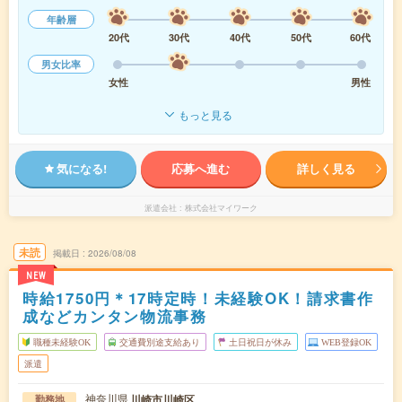
年齢層
20代
30代
40代
50代
60代
男女比率
女性
男性
もっと見る
気になる!
応募へ進む
詳しく見る
派遣会社
株式会社マイワーク
未読
掲載日
2026/08/08
NEW
時給1750円＊17時定時！未経験OK！請求書作
成などカンタン物流事務
職種未経験OK
交通費別途支給あり
土日祝日が休み
WEB登録OK
派遣
神奈川県
川崎市川崎区
勤務地