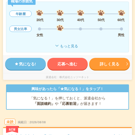
職場の雰囲気
年齢層
20代
30代
40代
50代
60代
男女比率
女性
男性
もっと見る
気になる!
応募へ進む
詳しく見る
派遣会社
株式会社ニッソーネット
興味があったら「★気になる！」をタップ！
「気になる！」を押しておくと、派遣会社から
「面談確約」
や
「応募歓迎」
が届きます！
未読
掲載日
2026/08/08
NEW