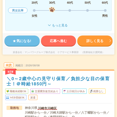
20代
30代
40代
50代
60代
男女比率
女性
男性
もっと見る
気になる!
応募へ進む
詳しく見る
派遣会社
マンパワーグループ株式会社 ケアサービス事業部 （医療福祉介護関連）
未読
掲載日
2026/08/08
NEW
＼0～2歳中心の見守り保育／負担少な目の保育
士！＠時給1850円～
職種未経験OK
交通費別途支給あり
土日祝日が休み
残業なし
WEB登録OK
派遣
神奈川県
川崎市川崎区
勤務地
川崎駅から---分／川崎大師駅から---分／八丁畷駅から---分／
昭和駅から---分／東門前駅から---分