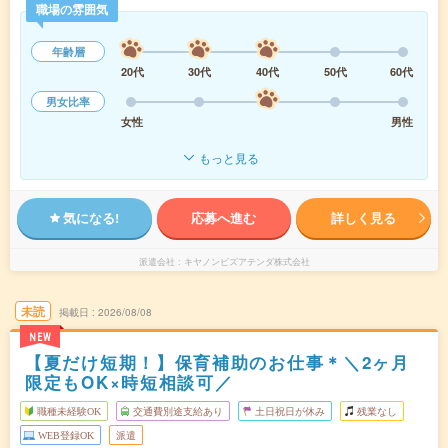
職場の雰囲気
年齢層
20代
30代
40代
50代
60代
男女比率
女性
男性
もっと見る
気になる!
応募へ進む
詳しく見る
派遣会社
キヤノンビズアテンダ株式会社
未読
掲載日
2026/08/08
NEW
【夏だけ短期！】保育補助のお仕事＊＼2ヶ月
限定もOK×時短相談可／
職種未経験OK
交通費別途支給あり
土日祝日が休み
残業なし
WEB登録OK
派遣