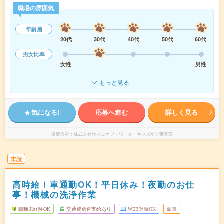
職場の雰囲気
年齢層
20代
30代
40代
50代
60代
男女比率
女性
男性
もっと見る
気になる!
応募へ進む
詳しく見る
派遣会社
株式会社ウィルオブ・ワーク キッズケア事業部
未読
高時給！車通勤OK！平日休み！夜勤のお仕
事！機械の洗浄作業
職種未経験OK
交通費別途支給あり
WEB登録OK
派遣