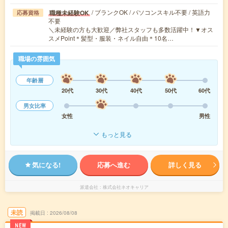
/ ブランクOK / パソコンスキル不要 / 英語力
職種未経験OK
応募資格
不要
＼未経験の方も大歓迎／弊社スタッフも多数活躍中！▼オス
スメPoint＊髪型・服装・ネイル自由＊10名…
職場の雰囲気
年齢層
20代
30代
40代
50代
60代
男女比率
女性
男性
もっと見る
気になる!
応募へ進む
詳しく見る
派遣会社
株式会社ネオキャリア
未読
掲載日
2026/08/08
NEW