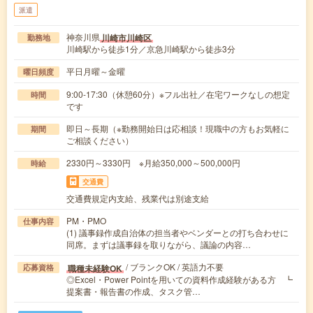
派遣
神奈川県
川崎市川崎区
勤務地
川崎駅から徒歩1分／京急川崎駅から徒歩3分
平日月曜～金曜
曜日頻度
9:00-17:30（休憩60分）※フル出社／在宅ワークなしの想定
時間
です
即日～長期（※勤務開始日は応相談！現職中の方もお気軽に
期間
ご相談ください）
2330円～3330円 ※月給350,000～500,000円
時給
交通費
交通費規定内支給、残業代は別途支給
PM・PMO
仕事内容
(1) 議事録作成自治体の担当者やベンダーとの打ち合わせに
同席。まずは議事録を取りながら、議論の内容…
/ ブランクOK / 英語力不要
職種未経験OK
応募資格
◎Excel・Power Pointを用いての資料作成経験がある方 ┗
提案書・報告書の作成、タスク管…