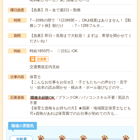
【急募】月～金で週2日～勤務
曜日頻度
7～20時の間で「1日3時間～」OK♪残業はありません！【勤
時間
務シフト例】朝だけ ：7～12時フルタ…
【急募】即日～長期まで大歓迎！ まずは、希望を聞かせてく
期間
ださいね！
時給1850円～ ◇日払いOK
時給
交通費
交通費規定内支給
保育士
仕事内容
【こんなお仕事をお任せ】・子どもたちへの声かけ・見守
り・絵本の読み聞かせ・積み木・ボール遊びなどのサ…
/ ブランクOK / パソコンスキル不要 / 英語力
職種未経験OK
応募資格
不要
【保育士資格をお持ちの方】★国家・地域限定保育士なども
可※資格があれば保育園でのお仕事が初めての方も…
職場の雰囲気
年齢層