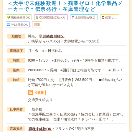
＜大手で未経験歓迎！＞残業ゼロ！化学製品メ
ーカーで＊伝票発行・在庫管理など
職種未経験OK
交通費別途支給あり
土日祝日が休み
残業なし
WEB登録OK
派遣
神奈川県
川崎市川崎区
勤務地
川崎駅からバス35分／大師橋駅からバス20分
月～金 ※土日祝休み
曜日頻度
9:00～17:30 ※休憩60分。※9時～16時半も相談可能です。
時間
2026/08/17～長期 ※開始日はご相談可能です！ ※8月～！
期間
時給1700円＋交 【月収例】263,500円～ ■給与の前払い
時給
が可能な速払いサービスあり
交通費
交通費支給あり
一般事務
仕事内容
＊発注手配に基づく伝票の発行＊協力会社（作業員）に対し
ての在庫確認・管理＊梱包依頼＊ドライバー受付＊…
/ ブランクOK / 英語力不要
職種未経験OK
応募資格