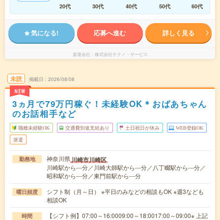
20代
30代
40代
50代
60代
気になる!
応募へ進む
詳しく見る
派遣会社
株式会社テクノ・サービス
未読
掲載日
2026/08/08
NEW
3ヵ月で79万円稼ぐ！未経験OK＊おばあちゃん
のお話相手など
職種未経験OK
交通費別途支給あり
土日祝日が休み
WEB登録OK
派遣
神奈川県
川崎市川崎区
勤務地
川崎駅から---分／川崎大師駅から---分／八丁畷駅から---分／
昭和駅から---分／東門前駅から---分
シフト制（月～日） ※平日のみなどの相談もOK ※週3なども
曜日頻度
相談OK
【シフト例】07:00～16:0009:00～18:0017:00～09:00※ 上記
時間