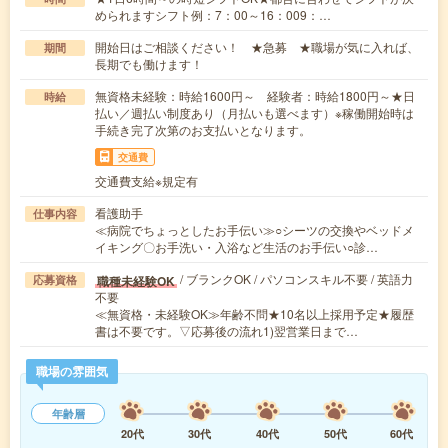
められますシフト例：7：00～16：009：…
開始日はご相談ください！ ★急募 ★職場が気に入れば、
期間
長期でも働けます！
無資格未経験：時給1600円～ 経験者：時給1800円～★日
時給
払い／週払い制度あり（月払いも選べます）※稼働開始時は
手続き完了次第のお支払いとなります。
交通費
交通費支給※規定有
看護助手
仕事内容
≪病院でちょっとしたお手伝い≫○シーツの交換やベッドメ
イキング〇お手洗い・入浴など生活のお手伝い○診…
/ ブランクOK / パソコンスキル不要 / 英語力
職種未経験OK
応募資格
不要
≪無資格・未経験OK≫年齢不問★10名以上採用予定★履歴
書は不要です。▽応募後の流れ1)翌営業日まで…
職場の雰囲気
年齢層
20代
30代
40代
50代
60代