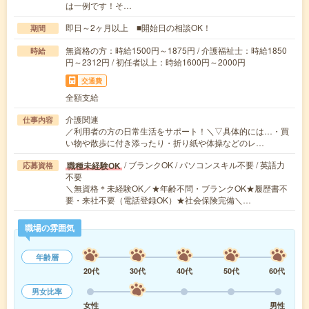
は一例です！そ…
即日～2ヶ月以上 ■開始日の相談OK！
期間
無資格の方：時給1500円～1875円 / 介護福祉士：時給1850
時給
円～2312円 / 初任者以上：時給1600円～2000円
交通費
全額支給
介護関連
仕事内容
／利用者の方の日常生活をサポート！＼▽具体的には…・買
い物や散歩に付き添ったり・折り紙や体操などのレ…
/ ブランクOK / パソコンスキル不要 / 英語力
職種未経験OK
応募資格
不要
＼無資格＊未経験OK／★年齢不問・ブランクOK★履歴書不
要・来社不要（電話登録OK）★社会保険完備＼…
職場の雰囲気
年齢層
20代
30代
40代
50代
60代
男女比率
女性
男性