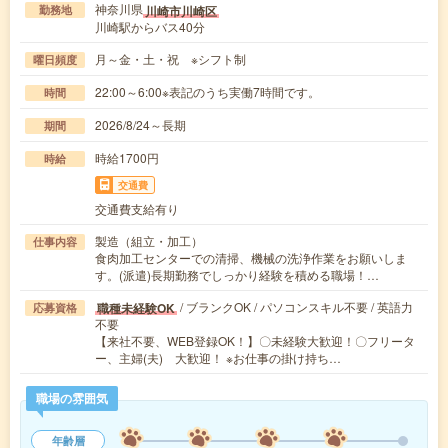
神奈川県
川崎市川崎区
勤務地
川崎駅からバス40分
月～金・土・祝 ※シフト制
曜日頻度
22:00～6:00※表記のうち実働7時間です。
時間
2026/8/24～長期
期間
時給1700円
時給
交通費
交通費支給有り
製造（組立・加工）
仕事内容
食肉加工センターでの清掃、機械の洗浄作業をお願いしま
す。(派遣)長期勤務でしっかり経験を積める職場！…
/ ブランクOK / パソコンスキル不要 / 英語力
職種未経験OK
応募資格
不要
【来社不要、WEB登録OK！】〇未経験大歓迎！〇フリータ
ー、主婦(夫) 大歓迎！ ※お仕事の掛け持ち…
職場の雰囲気
年齢層