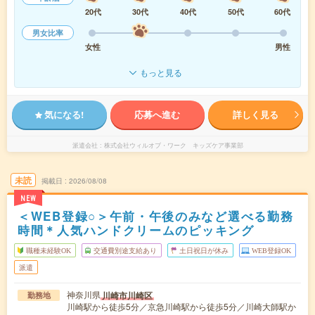
20代
30代
40代
50代
60代
男女比率
女性
男性
もっと見る
気になる!
応募へ進む
詳しく見る
派遣会社
株式会社ウィルオブ・ワーク キッズケア事業部
未読
掲載日
2026/08/08
NEW
＜WEB登録○＞午前・午後のみなど選べる勤務
時間＊人気ハンドクリームのピッキング
職種未経験OK
交通費別途支給あり
土日祝日が休み
WEB登録OK
派遣
神奈川県
川崎市川崎区
勤務地
川崎駅から徒歩5分／京急川崎駅から徒歩5分／川崎大師駅か