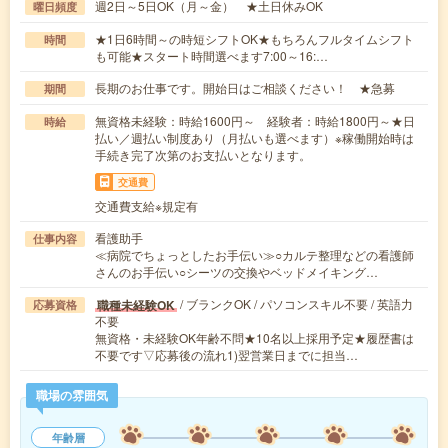
週2日～5日OK（月～金） ★土日休みOK
曜日頻度
★1日6時間～の時短シフトOK★もちろんフルタイムシフト
時間
も可能★スタート時間選べます7:00～16:…
長期のお仕事です。開始日はご相談ください！ ★急募
期間
無資格未経験：時給1600円～ 経験者：時給1800円～★日
時給
払い／週払い制度あり（月払いも選べます）※稼働開始時は
手続き完了次第のお支払いとなります。
交通費
交通費支給※規定有
看護助手
仕事内容
≪病院でちょっとしたお手伝い≫○カルテ整理などの看護師
さんのお手伝い○シーツの交換やベッドメイキング…
/ ブランクOK / パソコンスキル不要 / 英語力
職種未経験OK
応募資格
不要
無資格・未経験OK年齢不問★10名以上採用予定★履歴書は
不要です▽応募後の流れ1)翌営業日までに担当…
職場の雰囲気
年齢層