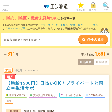
メニュー
気になる!
ログイン
検索
川崎市川崎区
×
職種未経験OK
のお仕事一覧
川崎区の派遣のお仕事情報です。
オフィスワーク・事務系
、
営業・販売・サービス系
、
クリエイティブ系
などのお仕事を取り揃えています。職種未経験OKの条件の他に、
交通費別途支給あり
、
友だちと一緒の応募OK
、
残業なし
などのこだわり条件も取り揃
えています。
条件の変更
川崎市川崎区 / 職種未経験OK
311
1,631
全
件
平均時給:
円
時給順
新着順
未読
掲載日
2026/08/08
NEW
【時給1500円】日払いOK＊プライベートと両
立⇒生活サポ
職種未経験OK
交通費別途支給あり
土日祝日が休み
WEB登録OK
派遣
神奈川県
川崎市川崎区
勤務地