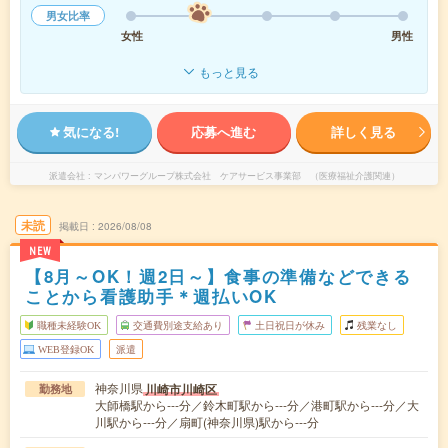
男女比率
女性
男性
もっと見る
気になる!
応募へ進む
詳しく見る
派遣会社
マンパワーグループ株式会社 ケアサービス事業部 （医療福祉介護関連）
未読
掲載日
2026/08/08
NEW
【8月～OK！週2日～】食事の準備などできる
ことから看護助手＊週払いOK
職種未経験OK
交通費別途支給あり
土日祝日が休み
残業なし
WEB登録OK
派遣
神奈川県
川崎市川崎区
勤務地
大師橋駅から---分／鈴木町駅から---分／港町駅から---分／大
川駅から---分／扇町(神奈川県)駅から---分