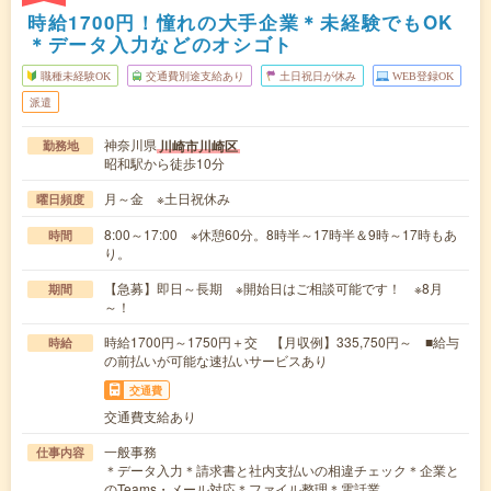
時給1700円！憧れの大手企業＊未経験でもOK
＊データ入力などのオシゴト
職種未経験OK
交通費別途支給あり
土日祝日が休み
WEB登録OK
派遣
神奈川県
川崎市川崎区
勤務地
昭和駅から徒歩10分
月～金 ※土日祝休み
曜日頻度
8:00～17:00 ※休憩60分。8時半～17時半＆9時～17時もあ
時間
り。
【急募】即日～長期 ※開始日はご相談可能です！ ※8月
期間
～！
時給1700円～1750円＋交 【月収例】335,750円～ ■給与
時給
の前払いが可能な速払いサービスあり
交通費
交通費支給あり
一般事務
仕事内容
＊データ入力＊請求書と社内支払いの相違チェック＊企業と
のTeams・メール対応＊ファイル整理＊電話業…