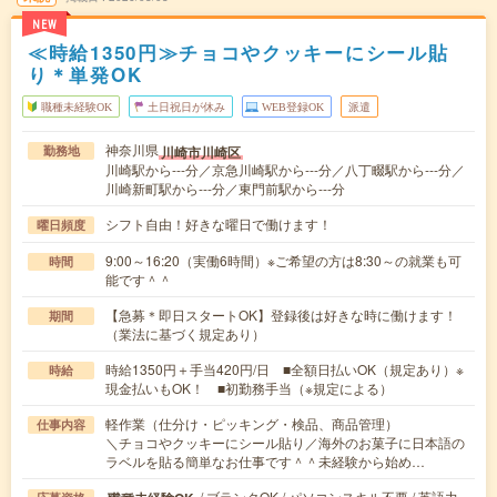
NEW
≪時給1350円≫チョコやクッキーにシール貼
り＊単発OK
職種未経験OK
土日祝日が休み
WEB登録OK
派遣
神奈川県
川崎市川崎区
勤務地
川崎駅から---分／京急川崎駅から---分／八丁畷駅から---分／
川崎新町駅から---分／東門前駅から---分
シフト自由！好きな曜日で働けます！
曜日頻度
9:00～16:20（実働6時間）※ご希望の方は8:30～の就業も可
時間
能です＾＾
【急募＊即日スタートOK】登録後は好きな時に働けます！
期間
（業法に基づく規定あり）
時給1350円＋手当420円/日 ■全額日払いOK（規定あり）※
時給
現金払いもOK！ ■初勤務手当（※規定による）
軽作業（仕分け・ピッキング・検品、商品管理）
仕事内容
＼チョコやクッキーにシール貼り／海外のお菓子に日本語の
ラベルを貼る簡単なお仕事です＾＾未経験から始め…
/ ブランクOK / パソコンスキル不要 / 英語力