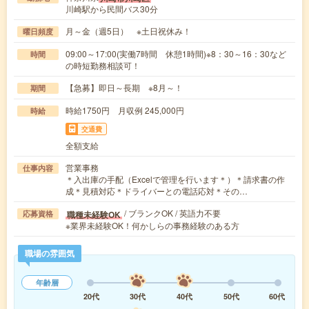
川崎駅から民間バス30分
月～金（週5日） ※土日祝休み！
曜日頻度
09:00～17:00(実働7時間 休憩1時間)※8：30～16：30など
時間
の時短勤務相談可！
【急募】即日～長期 ※8月～！
期間
時給1750円 月収例 245,000円
時給
交通費
全額支給
営業事務
仕事内容
＊入出庫の手配（Excelで管理を行います＊）＊請求書の作
成＊見積対応＊ドライバーとの電話応対＊その…
/ ブランクOK / 英語力不要
職種未経験OK
応募資格
※業界未経験OK！何かしらの事務経験のある方
職場の雰囲気
年齢層
20代
30代
40代
50代
60代