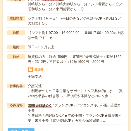
川崎駅から---分／川崎大師駅から---分／八丁畷駅から---分／
昭和駅から---分／東門前駅から---分
シフト制（月～日） ※平日のみなどの相談もOK ※週3日など
曜日頻度
の相談もOK
【シフト例】07:00～16:0009:00～18:0017:00～09:00※ 上記
時間
は一例です！そ…
即日～2ヶ月以上
期間
無資格の方：時給1500円～1875円 / 介護福祉士：時給1850
時給
円～2312円 / 初任者以上：時給1600円～2000円
交通費
全額支給
介護関連
仕事内容
／利用者の方の日常生活をサポート！＼▽具体的には…・買
い物や散歩の付き添い・折り紙や体操などのレク参…
/ ブランクOK / パソコンスキル不要 / 英語力
職種未経験OK
応募資格
不要
＼無資格＊未経験OK／★年齢不問・ブランクOK★履歴書不
要・来社不要（電話登録OK）★社会保険完備＼…