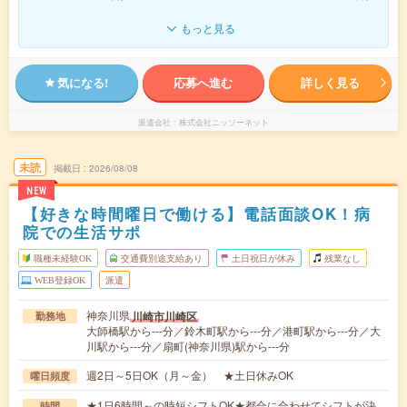
もっと見る
気になる!
応募へ進む
詳しく見る
派遣会社
株式会社ニッソーネット
未読
掲載日
2026/08/08
NEW
【好きな時間曜日で働ける】電話面談OK！病
院での生活サポ
職種未経験OK
交通費別途支給あり
土日祝日が休み
残業なし
WEB登録OK
派遣
神奈川県
川崎市川崎区
勤務地
大師橋駅から---分／鈴木町駅から---分／港町駅から---分／大
川駅から---分／扇町(神奈川県)駅から---分
週2日～5日OK（月～金） ★土日休みOK
曜日頻度
★1日6時間～の時短シフトOK★都合に合わせてシフトが決
時間