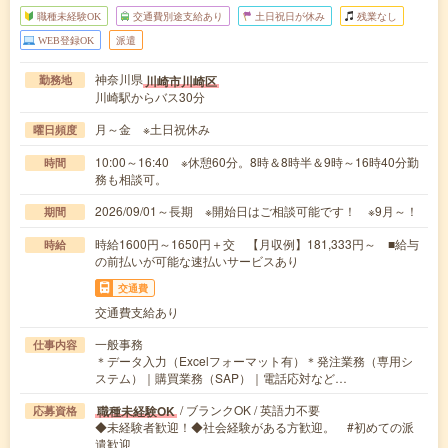
職種未経験OK
交通費別途支給あり
土日祝日が休み
残業なし
WEB登録OK
派遣
神奈川県
川崎市川崎区
勤務地
川崎駅からバス30分
月～金 ※土日祝休み
曜日頻度
10:00～16:40 ※休憩60分。8時＆8時半＆9時～16時40分勤
時間
務も相談可。
2026/09/01～長期 ※開始日はご相談可能です！ ※9月～！
期間
時給1600円～1650円＋交 【月収例】181,333円～ ■給与
時給
の前払いが可能な速払いサービスあり
交通費
交通費支給あり
一般事務
仕事内容
＊データ入力（Excelフォーマット有）＊発注業務（専用シ
ステム）｜購買業務（SAP）｜電話応対など…
/ ブランクOK / 英語力不要
職種未経験OK
応募資格
◆未経験者歓迎！◆社会経験がある方歓迎。 #初めての派
遣歓迎