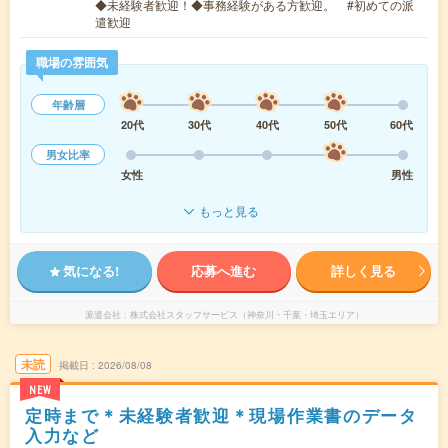
◆未経験者歓迎！◆事務経験がある方歓迎。 #初めての派
遣歓迎
職場の雰囲気
年齢層
20代
30代
40代
50代
60代
男女比率
女性
男性
もっと見る
気になる!
応募へ進む
詳しく見る
派遣会社
株式会社スタッフサービス（神奈川・千葉・埼玉エリア）
未読
掲載日
2026/08/08
NEW
定時まで＊未経験者歓迎＊現場作業書のデータ
入力など