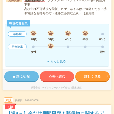
職種未経験OK
応募資格
不要
高校生は不可過度な染髪、ヒゲ、ネイルはご遠慮ください携
帯電話をお持ちの方（連絡に必要なため）【雇用契…
職場の雰囲気
年齢層
20代
30代
40代
50代
60代
男女比率
女性
男性
もっと見る
気になる!
応募へ進む
詳しく見る
派遣会社
テイケイワークス株式会社（募集担当）
未読
掲載日
2026/08/08
NEW
【週4～】今だけ期間限定＊郵便物に関するデ