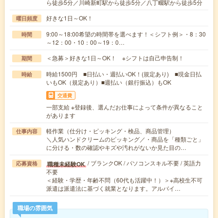
ら徒歩5分／川崎新町駅から徒歩5分／八丁畷駅から徒歩5分
好きな1日～OK！
曜日頻度
9:00～18:00希望の時間帯を選べます！＜シフト例＞・8：30
時間
～12：00・10：00～19：0…
＜急募＞好きな1日～OK！ ※シフトは自己申告制！
期間
時給1500円 ■日払い・週払いOK！(規定あり) ■現金日払
時給
いもOK（規定あり）■週払い（銀行振込）もOK
交通費
一部支給 ※登録後、選んだお仕事によって条件が異なること
があります
軽作業（仕分け・ピッキング・検品、商品管理）
仕事内容
＼人気ハンドクリームのピッキング／・商品を「種類ごと」
に分ける・数の確認やキズや汚れがないか見た目の…
/ ブランクOK / パソコンスキル不要 / 英語力
職種未経験OK
応募資格
不要
＜経験・学歴・年齢不問（60代も活躍中！）＞※高校生不可
派遣は派遣法に基づく就業となります。アルバイ…
職場の雰囲気