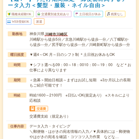
ータ入力＜髪型・服装・ネイル自由＞
職種未経験OK
交通費別途支給あり
土日祝日が休み
残業なし
WEB登録OK
派遣
神奈川県
川崎市川崎区
勤務地
川崎駅から徒歩5分／京急川崎駅から徒歩---分／八丁畷駅か
ら徒歩---分／尻手駅から徒歩---分／川崎新町駅から徒歩---分
▼週4～OK 月～日のシフト制 ＊土日祝お休みもOK
曜日頻度
▼シフト選べる09：00～18：0010：00～19：00 など＊お
時間
仕事により異なります
＜急募＞開始日相談～まずはお試し短期 ※3か月以上の長期
期間
もご紹介可能です！
時給1600～2100円 ※日払いOK(規定あり) ※スキルにより
時給
応相談
交通費
交通費支給（規定あり）
データ入力・タイピング
仕事内容
＼郵便物・はがきの宛名情報の入力／▼具体的には・郵便物
やはがきの宛名を確認・コツコツ入力作業 などな…