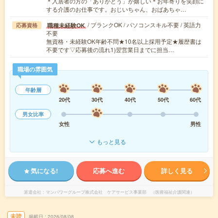
＊入居者の方の「ありがとう」が嬉しい＊お年寄りを笑顔に
する介護のお仕事です。おじいちゃん、おばあちゃ…
/ ブランクOK / パソコンスキル不要 / 英語力
職種未経験OK
応募資格
不要
無資格・未経験OK年齢不問★10名以上採用予定★履歴書は
不要です▽応募後の流れ1)翌営業日までに担当…
職場の雰囲気
年齢層
20代
30代
40代
50代
60代
男女比率
女性
男性
もっと見る
気になる!
応募へ進む
詳しく見る
派遣会社
マンパワーグループ株式会社 ケアサービス事業部 （医療福祉介護関連）
未読
掲載日
2026/08/08