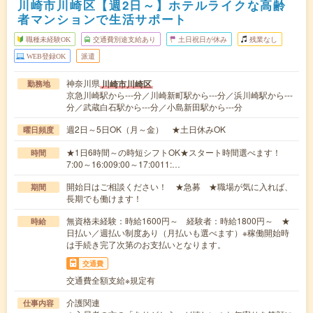
川崎市川崎区【週2日～】ホテルライクな高齢
者マンションで生活サポート
職種未経験OK
交通費別途支給あり
土日祝日が休み
残業なし
WEB登録OK
派遣
神奈川県
川崎市川崎区
勤務地
京急川崎駅から---分／川崎新町駅から---分／浜川崎駅から---
分／武蔵白石駅から---分／小島新田駅から---分
週2日～5日OK（月～金） ★土日休みOK
曜日頻度
★1日6時間～の時短シフトOK★スタート時間選べます！
時間
7:00～16:009:00～17:0011:…
開始日はご相談ください！ ★急募 ★職場が気に入れば、
期間
長期でも働けます！
無資格未経験：時給1600円～ 経験者：時給1800円～ ★
時給
日払い／週払い制度あり（月払いも選べます）※稼働開始時
は手続き完了次第のお支払いとなります。
交通費
交通費全額支給※規定有
介護関連
仕事内容