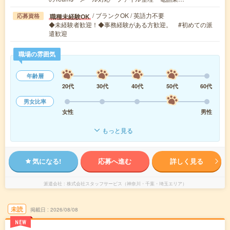
/ ブランクOK / 英語力不要
職種未経験OK
応募資格
◆未経験者歓迎！◆事務経験がある方歓迎。 #初めての派
遣歓迎
職場の雰囲気
年齢層
20代
30代
40代
50代
60代
男女比率
女性
男性
もっと見る
気になる!
応募へ進む
詳しく見る
派遣会社
株式会社スタッフサービス（神奈川・千葉・埼玉エリア）
未読
掲載日
2026/08/08
NEW