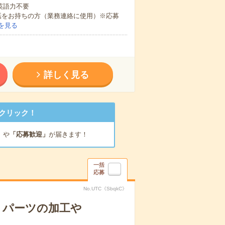
 英語力不要
話をお持ちの方（業務連絡に使用）※応募
を見る
詳しく見る
クリック！
」
や
「応募歓迎」
が届きます！
一括
応募
No.UTC《SbqkC》
＊パーツの加工や