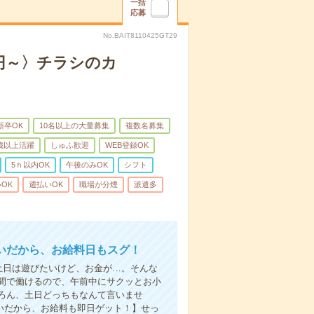
一括
応募
No.BAIT8110425GT29
0円～〉チラシのカ
新卒OK
10名以上の大量募集
複数名募集
0歳以上活躍
しゅふ歓迎
WEB登録OK
5ｈ以内OK
午後のみOK
シフト
OK
週払いOK
職場が分煙
派遣多
いだから、お給料日もスグ！
土日は遊びたいけど、お金が…。そんな
間で働けるので、午前中にサクッとお小
ろん、土日どっちもなんて言いませ
払いだから、お給料も即日ゲット！】せっ