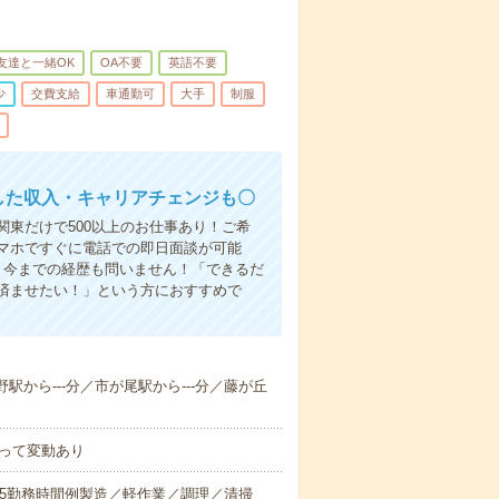
友達と一緒OK
OA不要
英語不要
少
交費支給
車通勤可
大手
制服
した収入・キャリアチェンジも〇
東だけで500以上のお仕事あり！ご希
マホですぐに電話での即日面談が可能
！今までの経歴も問いません！「できるだ
済ませたい！」という方におすすめで
野駅から---分／市が尾駅から---分／藤が丘
って変動あり
0～翌6:35勤務時間例製造／軽作業／調理／清掃