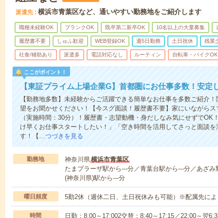
横浜市青葉区など、通いやすい勤務地をご紹介します
派遣先
職種未経験OK
ブランクOK
既卒第二新卒OK
10名以上の大量募集
履歴書不要
しゅふ歓迎
WEB登録OK
週5日勤務
土日祝休
残業
社食/補助あり
派遣多
電話対応なし
ルーティン
自転車・バイクOK
ここがポイント！
【東証プライム上場企業G】首都圏にお仕事多数！安定
【勤務地多数】未経験からご活躍できる簡単なお仕事を多数ご紹介！関
望をお聞かせください！【今スグ面談！履歴書不要】家にいながらス
（実施時間：30分）！履歴書・志望動機・身だしなみ気にせずでOK
け早くお仕事スタートしたい！」「空き時間を活用してさっと面談を
す！【…
つづきを見る
勤務地
神奈川県
横浜市青葉区
たまプラーザ駅から---分／青葉台駅から---分／あざみ
(神奈川県)駅から---分
曜日頻度
5勤2休（週休二日、土日祝休みも可能）※配属先によ
時間
日勤：8:00～17:002交替：8:40～17:15／22:0