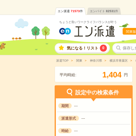
エン派遣
71573
件
エンバイト
82531
件
ちょうど良いワークライフバランスが叶う
関東版
気になる！リスト
0
保存し
派遣TOP
関東
神奈川県
横浜市青葉区
,
1
4
0
4
平均時給:
円
設定中の検索条件
期間
---
派遣形式
---
時給
---