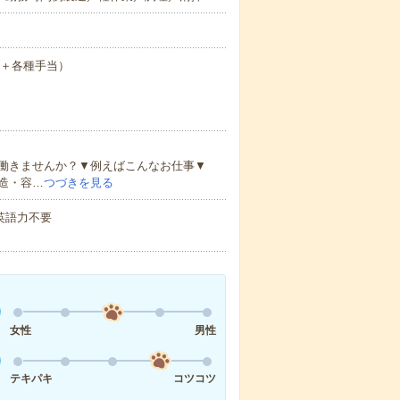
月給＋各種手当）
働きませんか？▼例えばこんなお仕事▼
造・容…
つづきを見る
 英語力不要
！
女性
男性
テキパキ
コツコツ