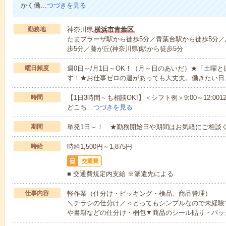
かく働…
つづきを見る
勤務地
神奈川県
横浜市青葉区
たまプラーザ駅から徒歩5分／青葉台駅から徒歩5分／
歩5分／藤が丘(神奈川県)駅から徒歩5分
曜日頻度
週0日～/月1日～OK！（月～日のあいだ）★「土曜
す！★お仕事ゼロの週があっても大丈夫。働きたい日
時間
【1日3時間～も相談OK!】＜シフト例＞9:00～12:0012:00～1
どこち…
つづきを見る
期間
単発1日～！ ★勤務開始日や期間はお気軽にご相談く
時給
時給1,500円～1,875円
交通費
■ 交通費規定内支給 ※派遣先による
仕事内容
軽作業（仕分け・ピッキング・検品、商品管理）
＼チラシの仕分け／＜とってもシンプルなので未経験
や書籍などの仕分け・梱包▼商品のシール貼り・パッ