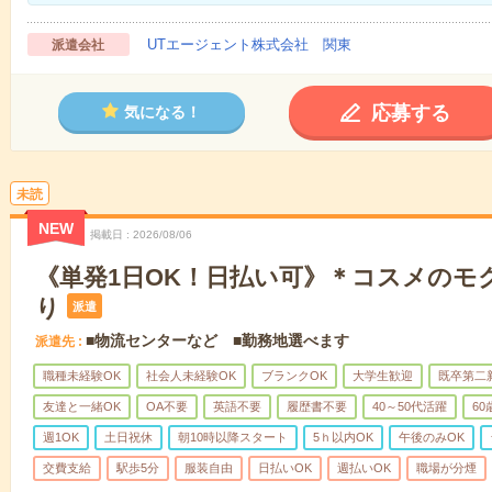
UTエージェント株式会社 関東
派遣会社
応募する
気になる！
未読
NEW
掲載日
2026/08/06
《単発1日OK！日払い可》＊コスメのモ
り
派遣
■物流センターなど ■勤務地選べます
派遣先
職種未経験OK
社会人未経験OK
ブランクOK
大学生歓迎
既卒第二
友達と一緒OK
OA不要
英語不要
履歴書不要
40～50代活躍
6
週1OK
土日祝休
朝10時以降スタート
5ｈ以内OK
午後のみOK
交費支給
駅歩5分
服装自由
日払いOK
週払いOK
職場が分煙