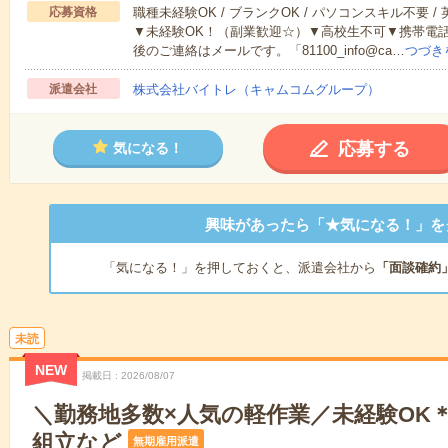
応募資格
職種未経験OK / ブランクOK / パソコンスキル不要 /
▼未経験OK！（副業歓迎☆）▼高校生不可▼携帯電
後のご連絡はメールです。「81100_info@ca…
つづき
派遣会社
株式会社バイトレ（キャムコムグループ）
応募する
気になる！
興味があったら「★気になる！」を
「気になる！」を押しておくと、派遣会社から
「面談確約
未読
NEW
掲載日
2026/08/07
＼勤務地多数×人気の軽作業／未経験OK
組立など
無期雇用派遣