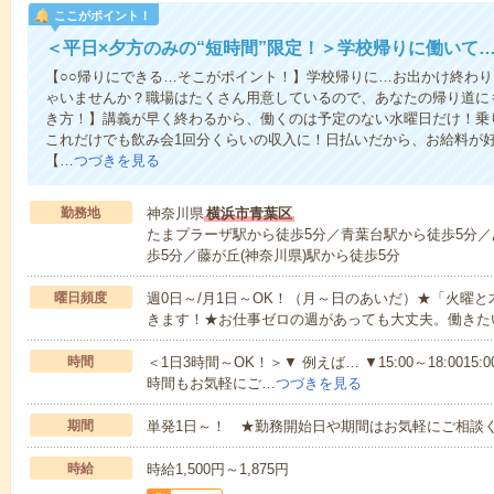
ここがポイント！
＜平日×夕方のみの“短時間”限定！＞学校帰りに働いて
【○○帰りにできる…そこがポイント！】学校帰りに…お出かけ終わり
ゃいませんか？職場はたくさん用意しているので、あなたの帰り道に
き方！】講義が早く終わるから、働くのは予定のない水曜日だけ！乗
これだけでも飲み会1回分くらいの収入に！日払いだから、お給料が
【…
つづきを見る
勤務地
神奈川県
横浜市青葉区
たまプラーザ駅から徒歩5分／青葉台駅から徒歩5分／
歩5分／藤が丘(神奈川県)駅から徒歩5分
曜日頻度
週0日～/月1日～OK！（月～日のあいだ）★「火曜
きます！★お仕事ゼロの週があっても大丈夫。働きた
時間
＜1日3時間～OK！＞▼ 例えば… ▼15:00～18:0015:00
時間もお気軽にご…
つづきを見る
期間
単発1日～！ ★勤務開始日や期間はお気軽にご相談く
時給
時給1,500円～1,875円