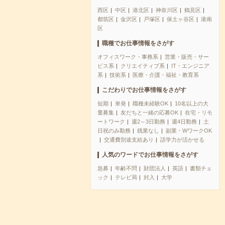
西区
中区
港北区
神奈川区
鶴見区
都筑区
金沢区
戸塚区
保土ヶ谷区
港南
区
職種でお仕事情報をさがす
オフィスワーク・事務系
営業・販売・サー
ビス系
クリエイティブ系
IT・エンジニア
系
技術系
医療・介護・福祉・教育系
こだわりでお仕事情報をさがす
短期
単発
職種未経験OK
10名以上の大
量募集
友だちと一緒の応募OK
在宅・リモ
ートワーク
週2～3日勤務
週4日勤務
土
日祝のみ勤務
残業なし
副業・WワークOK
交通費別途支給あり
語学力が活かせる
人気のワードでお仕事情報をさがす
急募
年齢不問
財団法人
英語
書類チェ
ック
テレビ局
封入
大学