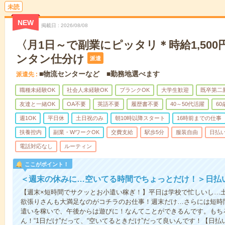
未読
NEW
掲載日
2026/08/08
〈月1日～で副業にピッタリ＊時給1,50
ンタン仕分け
派遣
■物流センターなど ■勤務地選べます
派遣先
職種未経験OK
社会人未経験OK
ブランクOK
大学生歓迎
既卒第二
友達と一緒OK
OA不要
英語不要
履歴書不要
40～50代活躍
6
週1OK
平日休
土日祝のみ
朝10時以降スタート
16時前までの仕事
扶養控内
副業・WワークOK
交費支給
駅歩5分
服装自由
日払い
電話対応なし
ルーティン
ここがポイント！
＜週末の休みに…空いてる時間でちょっとだけ！＞日払
【週末×短時間でサクッとお小遣い稼ぎ！】平日は学校で忙しいし…
欲張りさんも大満足なのがコチラのお仕事！週末だけ…さらには短時
遣いを稼いで、午後からは遊びに！なんてことができるんです。もち
ん！“1日だけ”だって、“空いてるときだけ”だって良いんです！【日