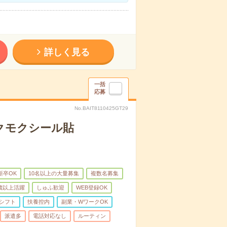
詳しく見る
一括
応募
No.BAIT8110425GT29
クモクシール貼
新卒OK
10名以上の大量募集
複数名募集
0歳以上活躍
しゅふ歓迎
WEB登録OK
シフト
扶養控内
副業・WワークOK
派遣多
電話対応なし
ルーティン