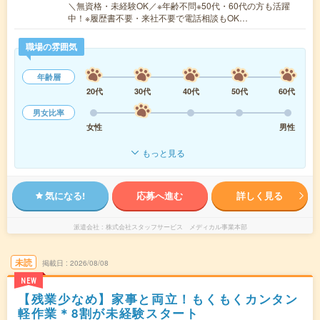
＼無資格・未経験OK／※年齢不問※50代・60代の方も活躍
中！※履歴書不要・来社不要で電話相談もOK…
職場の雰囲気
年齢層
20代
30代
40代
50代
60代
男女比率
女性
男性
もっと見る
気になる!
応募へ進む
詳しく見る
派遣会社
株式会社スタッフサービス メディカル事業本部
未読
掲載日
2026/08/08
NEW
【残業少なめ】家事と両立！もくもくカンタン
軽作業＊8割が未経験スタート