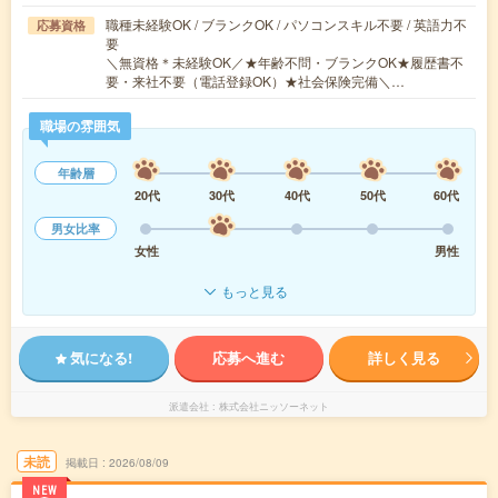
職種未経験OK / ブランクOK / パソコンスキル不要 / 英語力不
応募資格
要
＼無資格＊未経験OK／★年齢不問・ブランクOK★履歴書不
要・来社不要（電話登録OK）★社会保険完備＼…
職場の雰囲気
年齢層
20代
30代
40代
50代
60代
男女比率
女性
男性
もっと見る
気になる!
応募へ進む
詳しく見る
派遣会社
株式会社ニッソーネット
未読
掲載日
2026/08/09
NEW