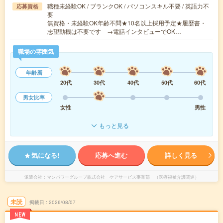
職種未経験OK / ブランクOK / パソコンスキル不要 / 英語力不
応募資格
要
無資格・未経験OK年齢不問★10名以上採用予定★履歴書・
志望動機は不要です →電話インタビューでOK…
職場の雰囲気
年齢層
20代
30代
40代
50代
60代
男女比率
女性
男性
もっと見る
気になる!
応募へ進む
詳しく見る
派遣会社
マンパワーグループ株式会社 ケアサービス事業部 （医療福祉介護関連）
未読
掲載日
2026/08/07
NEW