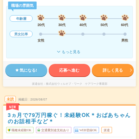
職場の雰囲気
年齢層
20代
30代
40代
50代
60代
男女比率
女性
男性
もっと見る
気になる!
応募へ進む
詳しく見る
派遣会社
株式会社ウィルオブ・ワーク ケアワーク事業部
未読
掲載日
2026/08/07
NEW
3ヵ月で79万円稼ぐ！未経験OK＊おばあちゃん
のお話相手など＊
職種未経験OK
交通費別途支給あり
WEB登録OK
派遣