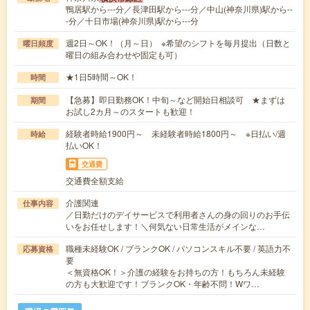
鴨居駅から---分／長津田駅から---分／中山(神奈川県)駅から--
-分／十日市場(神奈川県)駅から---分
週2日～OK！（月～日） ※希望のシフトを毎月提出（日数と
曜日頻度
曜日の組み合わせや固定も可）
★1日5時間～OK！
時間
【急募】即日勤務OK！中旬～など開始日相談可 ★まずは
期間
お試し2カ月～のスタートも歓迎！
経験者時給1900円～ 未経験者時給1800円～ ※日払い/週
時給
払いOK！
交通費
交通費全額支給
介護関連
仕事内容
／日勤だけのデイサービスで利用者さんの身の回りのお手伝
いをお任せします！＼何気ない日常生活がメインな…
職種未経験OK / ブランクOK / パソコンスキル不要 / 英語力不
応募資格
要
＜無資格OK！＞介護の経験をお持ちの方！もちろん未経験
の方も大歓迎です！ブランクOK・年齢不問！Wワ…