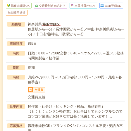
職種未経験OK
交通費別途支給あり
土日祝日が休み
WEB登録OK
無期雇用派遣
神奈川県
横浜市緑区
勤務地
鴨居駅から---分／長津田駅から---分／中山(神奈川県)駅から--
-分／十日市場(神奈川県)駅から---分
週5日
曜日頻度
日勤：8:00～17:002交替：8:40～17:15／22:00～翌6:35勤務
時間
時間例製造／軽作業…
長期
期間
月給24万8000円～31万円時給1,300円～1,500円（月給＋各
時給
種手当）
交通費
交通費支給
軽作業（仕分け・ピッキング・検品、商品管理）
仕事内容
【もくもくカンタン軽作業】お仕事はとてもシンプルなので
コツコツ業務がお好きな方は長く活躍しています！…
職種未経験OK / ブランクOK / パソコンスキル不要 / 英語力不
応募資格
要