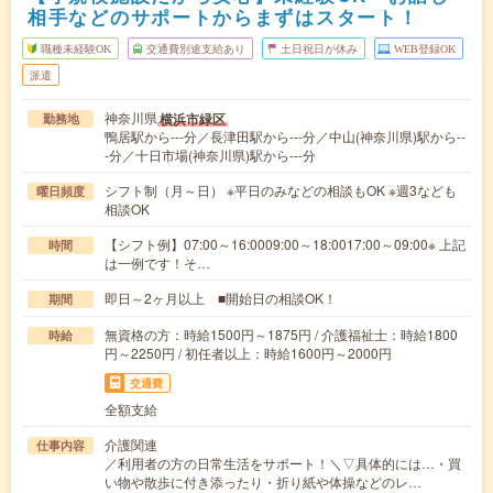
相手などのサポートからまずはスタート！
職種未経験OK
交通費別途支給あり
土日祝日が休み
WEB登録OK
派遣
神奈川県
横浜市緑区
勤務地
鴨居駅から---分／長津田駅から---分／中山(神奈川県)駅から--
-分／十日市場(神奈川県)駅から---分
シフト制（月～日） ※平日のみなどの相談もOK ※週3なども
曜日頻度
相談OK
【シフト例】07:00～16:0009:00～18:0017:00～09:00※ 上記
時間
は一例です！そ…
即日～2ヶ月以上 ■開始日の相談OK！
期間
無資格の方：時給1500円～1875円 / 介護福祉士：時給1800
時給
円～2250円 / 初任者以上：時給1600円～2000円
交通費
全額支給
介護関連
仕事内容
／利用者の方の日常生活をサポート！＼▽具体的には…・買
い物や散歩に付き添ったり・折り紙や体操などのレ…