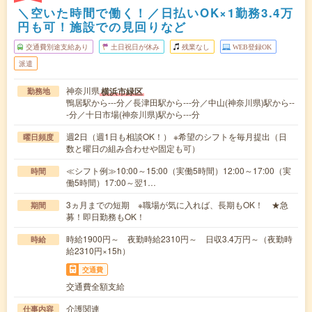
＼空いた時間で働く！／日払いOK×1勤務3.4万
円も可！施設での見回りなど
交通費別途支給あり
土日祝日が休み
残業なし
WEB登録OK
派遣
神奈川県
横浜市緑区
勤務地
鴨居駅から---分／長津田駅から---分／中山(神奈川県)駅から--
-分／十日市場(神奈川県)駅から---分
週2日（週1日も相談OK！） ※希望のシフトを毎月提出（日
曜日頻度
数と曜日の組み合わせや固定も可）
≪シフト例≫10:00～15:00（実働5時間）12:00～17:00（実
時間
働5時間）17:00～翌1…
3ヵ月までの短期 ※職場が気に入れば、長期もOK！ ★急
期間
募！即日勤務もOK！
時給1900円～ 夜勤時給2310円～ 日収3.4万円～（夜勤時
時給
給2310円×15h）
交通費
交通費全額支給
介護関連
仕事内容