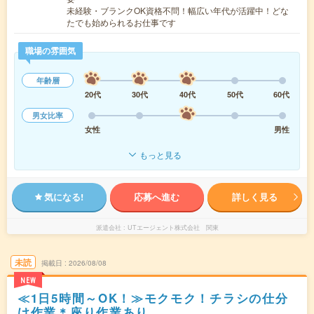
未経験・ブランクOK資格不問！幅広い年代が活躍中！どな
たでも始められるお仕事です
職場の雰囲気
年齢層
20代
30代
40代
50代
60代
男女比率
女性
男性
もっと見る
気になる!
応募へ進む
詳しく見る
派遣会社
UTエージェント株式会社 関東
未読
掲載日
2026/08/08
NEW
≪1日5時間～OK！≫モクモク！チラシの仕分
け作業＊座り作業あり