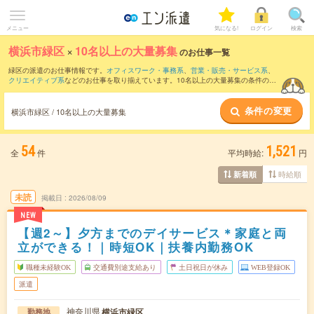
メニュー
気になる!
ログイン
検索
横浜市緑区
×
10名以上の大量募集
のお仕事一覧
緑区の派遣のお仕事情報です。
オフィスワーク・事務系
、
営業・販売・サービス系
、
クリエイティブ系
などのお仕事を取り揃えています。10名以上の大量募集の条件の他
に、
交通費別途支給あり
、
職種未経験OK
、
友だちと一緒の応募OK
などのこだわり条
件も取り揃えています。
条件の変更
横浜市緑区 / 10名以上の大量募集
54
1,521
全
件
平均時給:
円
時給順
新着順
未読
掲載日
2026/08/09
NEW
【週2～】夕方までのデイサービス＊家庭と両
立ができる！｜時短OK｜扶養内勤務OK
職種未経験OK
交通費別途支給あり
土日祝日が休み
WEB登録OK
派遣
神奈川県
横浜市緑区
勤務地