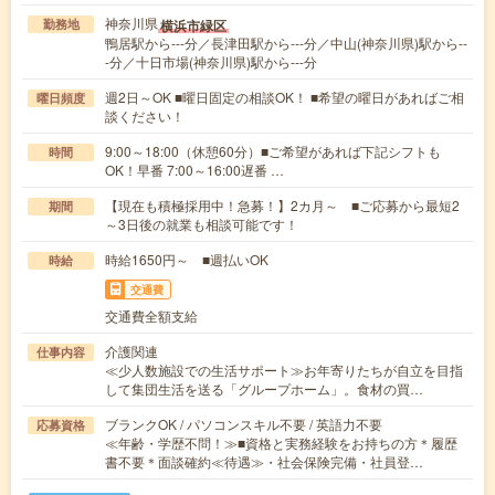
神奈川県
横浜市緑区
勤務地
鴨居駅から---分／長津田駅から---分／中山(神奈川県)駅から--
-分／十日市場(神奈川県)駅から---分
週2日～OK ■曜日固定の相談OK！ ■希望の曜日があればご相
曜日頻度
談ください！
9:00～18:00（休憩60分）■ご希望があれば下記シフトも
時間
OK！早番 7:00～16:00遅番 …
【現在も積極採用中！急募！】2カ月～ ■ご応募から最短2
期間
～3日後の就業も相談可能です！
時給1650円～ ■週払いOK
時給
交通費
交通費全額支給
介護関連
仕事内容
≪少人数施設での生活サポート≫お年寄りたちが自立を目指
して集団生活を送る「グループホーム」。食材の買…
ブランクOK / パソコンスキル不要 / 英語力不要
応募資格
≪年齢・学歴不問！≫■資格と実務経験をお持ちの方＊履歴
書不要＊面談確約≪待遇≫・社会保険完備・社員登…