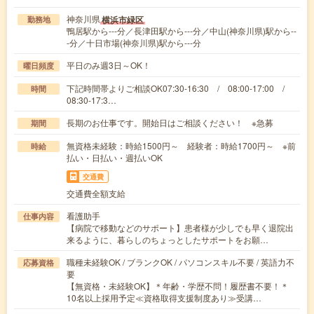
神奈川県
横浜市緑区
勤務地
鴨居駅から---分／長津田駅から---分／中山(神奈川県)駅から--
-分／十日市場(神奈川県)駅から---分
平日のみ週3日～OK！
曜日頻度
下記時間帯よりご相談OK07:30-16:30 / 08:00-17:00 /
時間
08:30-17:3…
長期のお仕事です。開始日はご相談ください！ ※急募
期間
無資格未経験：時給1500円～ 経験者：時給1700円～ ※前
時給
払い・日払い・週払いOK
交通費
交通費全額支給
看護助手
仕事内容
【病院で移動などのサポート】患者様が少しでも早く退院出
来るように、暮らしのちょっとしたサポートをお願…
職種未経験OK / ブランクOK / パソコンスキル不要 / 英語力不
応募資格
要
【無資格・未経験OK】＊年齢・学歴不問！履歴書不要！＊
10名以上採用予定≪資格取得支援制度あり≫受講…