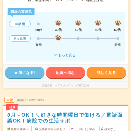
職場の雰囲気
年齢層
20代
30代
40代
50代
60代
男女比率
女性
男性
もっと見る
気になる!
応募へ進む
詳しく見る
派遣会社
ケアスタッフィング株式会社
未読
掲載日
2026/08/07
NEW
8月～OK！＼好きな時間曜日で働ける／電話面
談OK！病院での生活サポ
職種未経験OK
交通費別途支給あり
土日祝日が休み
残業なし