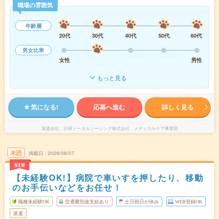
職場の雰囲気
年齢層
20代
30代
40代
50代
60代
男女比率
女性
男性
もっと見る
気になる!
応募へ進む
詳しく見る
派遣会社
日研トータルソーシング株式会社 メディカルケア事業部
未読
掲載日
2026/08/07
NEW
【未経験OK!】病院で車いすを押したり、移動
のお手伝いなどをお任せ！
職種未経験OK
交通費別途支給あり
土日祝日が休み
WEB登録OK
派遣