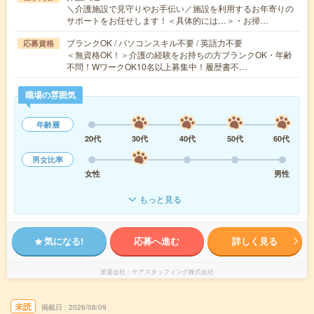
＼介護施設で見守りやお手伝い／施設を利用するお年寄りの
サポートをお任せします！＜具体的には…＞・お掃…
ブランクOK / パソコンスキル不要 / 英語力不要
応募資格
＜無資格OK！＞介護の経験をお持ちの方ブランクOK・年齢
不問！WワークOK10名以上募集中！履歴書不…
職場の雰囲気
年齢層
20代
30代
40代
50代
60代
男女比率
女性
男性
もっと見る
気になる!
応募へ進む
詳しく見る
派遣会社
ケアスタッフィング株式会社
未読
掲載日
2026/08/09