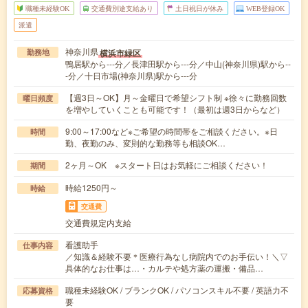
職種未経験OK
交通費別途支給あり
土日祝日が休み
WEB登録OK
派遣
神奈川県
横浜市緑区
勤務地
鴨居駅から---分／長津田駅から---分／中山(神奈川県)駅から--
-分／十日市場(神奈川県)駅から---分
【週3日～OK】月～金曜日で希望シフト制 ※徐々に勤務回数
曜日頻度
を増やしていくことも可能です！（最初は週3日からなど）
9:00～17:00など※ご希望の時間帯をご相談ください。※日
時間
勤、夜勤のみ、変則的な勤務等も相談OK…
2ヶ月～OK ※スタート日はお気軽にご相談ください！
期間
時給1250円～
時給
交通費
交通費規定内支給
看護助手
仕事内容
／知識＆経験不要＊医療行為なし病院内でのお手伝い！＼▽
具体的なお仕事は…・カルテや処方薬の運搬・備品…
職種未経験OK / ブランクOK / パソコンスキル不要 / 英語力不
応募資格
要