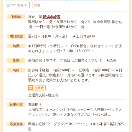
WEB登録OK
派遣
神奈川県
横浜市緑区
勤務地
鴨居駅から---分／長津田駅から---分／中山(神奈川県)駅から--
-分／十日市場(神奈川県)駅から---分
週2日～5日OK（月～金） ★土日休みOK
曜日頻度
★1日6時間～の時短シフトOK★都合に合わせてシフトが決
時間
められますシフト例：7：00～16：009：…
長期のお仕事です。開始日はご相談ください！ ★急募
期間
無資格未経験：時給1600円～ 経験者：時給1800円～★日
時給
払い／週払い制度あり（月払いも選べます）※稼働開始時は
手続き完了次第のお支払いとなります。
交通費
交通費支給※規定有
看護助手
仕事内容
≪病院でちょっとしたお手伝い≫○シーツの交換やベッドメ
イキング〇お手洗い・入浴など生活のお手伝い○診…
職種未経験OK / ブランクOK / パソコンスキル不要 / 英語力不
応募資格
要