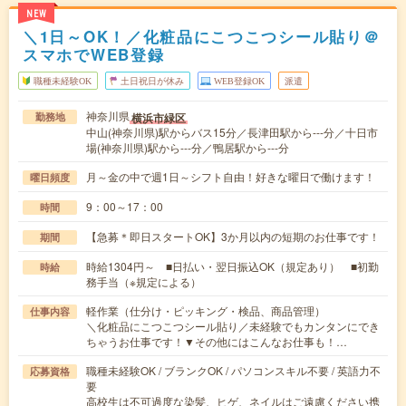
NEW
＼1日～OK！／化粧品にこつこつシール貼り＠
スマホでWEB登録
職種未経験OK
土日祝日が休み
WEB登録OK
派遣
神奈川県
横浜市緑区
勤務地
中山(神奈川県)駅からバス15分／長津田駅から---分／十日市
場(神奈川県)駅から---分／鴨居駅から---分
月～金の中で週1日～シフト自由！好きな曜日で働けます！
曜日頻度
9：00～17：00
時間
【急募＊即日スタートOK】3か月以内の短期のお仕事です！
期間
時給1304円～ ■日払い・翌日振込OK（規定あり） ■初勤
時給
務手当（※規定による）
軽作業（仕分け・ピッキング・検品、商品管理）
仕事内容
＼化粧品にこつこつシール貼り／未経験でもカンタンにでき
ちゃうお仕事です！▼その他にはこんなお仕事も！…
職種未経験OK / ブランクOK / パソコンスキル不要 / 英語力不
応募資格
要
高校生は不可過度な染髪、ヒゲ、ネイルはご遠慮ください携