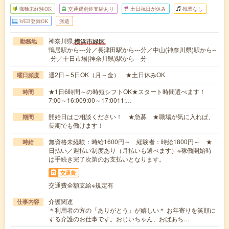
職種未経験OK
交通費別途支給あり
土日祝日が休み
残業なし
WEB登録OK
派遣
神奈川県
横浜市緑区
勤務地
鴨居駅から---分／長津田駅から---分／中山(神奈川県)駅から--
-分／十日市場(神奈川県)駅から---分
週2日～5日OK（月～金） ★土日休みOK
曜日頻度
★1日6時間～の時短シフトOK★スタート時間選べます！
時間
7:00～16:009:00～17:0011:…
開始日はご相談ください！ ★急募 ★職場が気に入れば、
期間
長期でも働けます！
無資格未経験：時給1600円～ 経験者：時給1800円～ ★
時給
日払い／週払い制度あり（月払いも選べます）※稼働開始時
は手続き完了次第のお支払いとなります。
交通費
交通費全額支給※規定有
介護関連
仕事内容
＊利用者の方の「ありがとう」が嬉しい＊ お年寄りを笑顔に
する介護のお仕事です。おじいちゃん、おばあち…