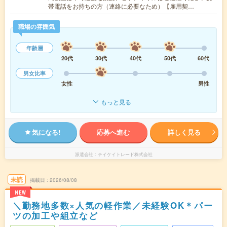
帯電話をお持ちの方（連絡に必要なため）【雇用契…
職場の雰囲気
年齢層
20代
30代
40代
50代
60代
男女比率
女性
男性
もっと見る
気になる!
応募へ進む
詳しく見る
派遣会社
テイケイトレード株式会社
未読
掲載日
2026/08/08
NEW
＼勤務地多数×人気の軽作業／未経験OK＊パー
ツの加工や組立など