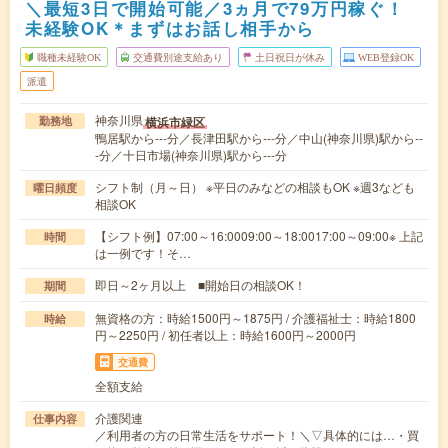
＼最短3日で開始可能／3ヵ月で79万円稼ぐ！
未経験OK＊まずはお話し相手から
職種未経験OK
交通費別途支給あり
土日祝日が休み
WEB登録OK
派遣
神奈川県
横浜市緑区
勤務地
鴨居駅から---分／長津田駅から---分／中山(神奈川県)駅から--
-分／十日市場(神奈川県)駅から---分
シフト制（月～日） ※平日のみなどの相談もOK ※週3なども
曜日頻度
相談OK
【シフト例】07:00～16:0009:00～18:0017:00～09:00※ 上記
時間
は一例です！そ…
即日～2ヶ月以上 ■開始日の相談OK！
期間
無資格の方：時給1500円～1875円 / 介護福祉士：時給1800
時給
円～2250円 / 初任者以上：時給1600円～2000円
交通費
全額支給
介護関連
仕事内容
／利用者の方の日常生活をサポート！＼▽具体的には…・買