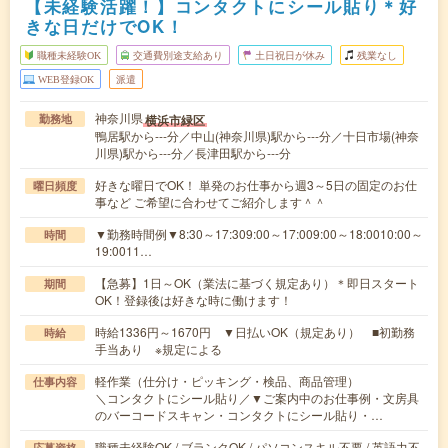
【未経験活躍！】コンタクトにシール貼り＊好
きな日だけでOK！
職種未経験OK
交通費別途支給あり
土日祝日が休み
残業なし
WEB登録OK
派遣
神奈川県
横浜市緑区
勤務地
鴨居駅から---分／中山(神奈川県)駅から---分／十日市場(神奈
川県)駅から---分／長津田駅から---分
好きな曜日でOK！ 単発のお仕事から週3～5日の固定のお仕
曜日頻度
事など ご希望に合わせてご紹介します＾＾
▼勤務時間例▼8:30～17:309:00～17:009:00～18:0010:00～
時間
19:0011…
【急募】1日～OK（業法に基づく規定あり）＊即日スタート
期間
OK！登録後は好きな時に働けます！
時給1336円～1670円 ▼日払いOK（規定あり） ■初勤務
時給
手当あり ※規定による
軽作業（仕分け・ピッキング・検品、商品管理）
仕事内容
＼コンタクトにシール貼り／▼ご案内中のお仕事例・文房具
のバーコードスキャン・コンタクトにシール貼り・…
職種未経験OK / ブランクOK / パソコンスキル不要 / 英語力不
応募資格