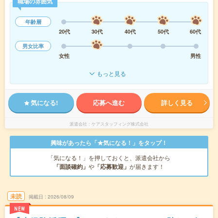
職場の雰囲気
年齢層
20代
30代
40代
50代
60代
男女比率
女性
男性
もっと見る
気になる!
応募へ進む
詳しく見る
派遣会社
ケアスタッフィング株式会社
興味があったら「★気になる！」をタップ！
「気になる！」を押しておくと、派遣会社から
「面談確約」
や
「応募歓迎」
が届きます！
未読
掲載日
2026/08/09
NEW