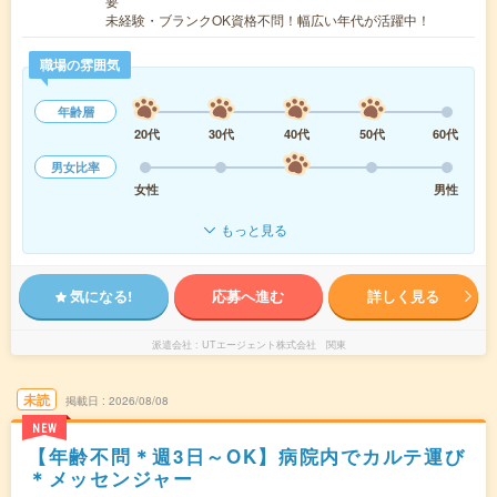
要
未経験・ブランクOK資格不問！幅広い年代が活躍中！
職場の雰囲気
年齢層
20代
30代
40代
50代
60代
男女比率
女性
男性
もっと見る
気になる!
応募へ進む
詳しく見る
派遣会社
UTエージェント株式会社 関東
未読
掲載日
2026/08/08
NEW
【年齢不問＊週3日～OK】病院内でカルテ運び
＊メッセンジャー