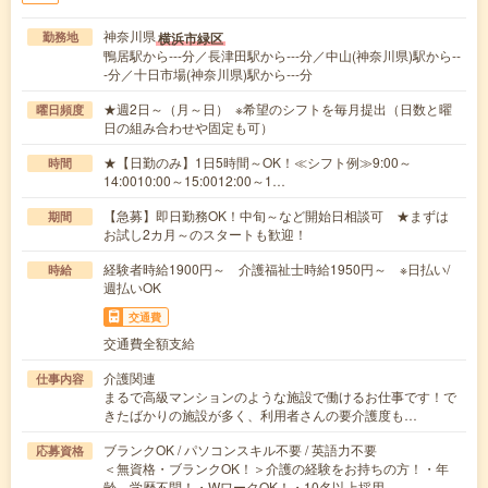
神奈川県
横浜市緑区
勤務地
鴨居駅から---分／長津田駅から---分／中山(神奈川県)駅から--
-分／十日市場(神奈川県)駅から---分
★週2日～（月～日） ※希望のシフトを毎月提出（日数と曜
曜日頻度
日の組み合わせや固定も可）
★【日勤のみ】1日5時間～OK！≪シフト例≫9:00～
時間
14:0010:00～15:0012:00～1…
【急募】即日勤務OK！中旬～など開始日相談可 ★まずは
期間
お試し2カ月～のスタートも歓迎！
経験者時給1900円～ 介護福祉士時給1950円～ ※日払い/
時給
週払いOK
交通費
交通費全額支給
介護関連
仕事内容
まるで高級マンションのような施設で働けるお仕事です！で
きたばかりの施設が多く、利用者さんの要介護度も…
ブランクOK / パソコンスキル不要 / 英語力不要
応募資格
＜無資格・ブランクOK！＞介護の経験をお持ちの方！・年
齢、学歴不問！・WワークOK！・10名以上採用…