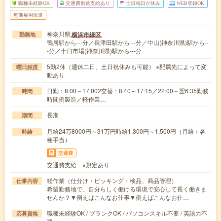
職種未経験OK
交通費別途支給あり
土日祝日が休み
WEB登録OK
無期雇用派遣
神奈川県
横浜市緑区
勤務地
鴨居駅から---分／長津田駅から---分／中山(神奈川県)駅から--
-分／十日市場(神奈川県)駅から---分
5勤2休（週休二日、土日祝休みも可能） ※配属先によって変
曜日頻度
動あり
日勤：8:00～17:002交替：8:40～17:15／22:00～翌6:35勤務
時間
時間例製造／軽作業…
長期
期間
月給24万8000円～31万円時給1,300円～1,500円（月給＋各
時給
種手当）
交通費
交通費支給 ※規定あり
軽作業（仕分け・ピッキング・検品、商品管理）
仕事内容
希望勤務地で、自分らしく働ける環境で安心して長く働きま
せんか？▼例えばこんなお仕事▼例えばこんなお仕…
職種未経験OK / ブランクOK / パソコンスキル不要 / 英語力不
応募資格