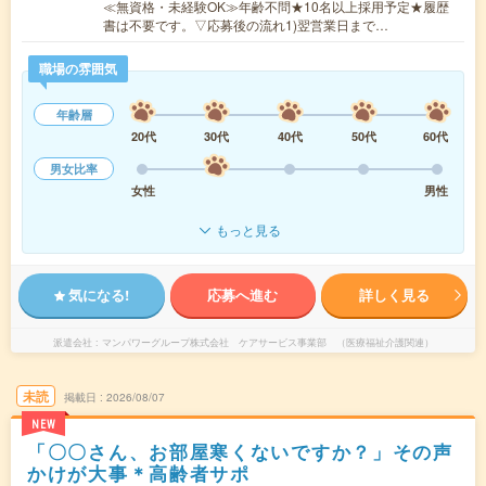
≪無資格・未経験OK≫年齢不問★10名以上採用予定★履歴
書は不要です。▽応募後の流れ1)翌営業日まで…
職場の雰囲気
年齢層
20代
30代
40代
50代
60代
男女比率
女性
男性
もっと見る
気になる!
応募へ進む
詳しく見る
派遣会社
マンパワーグループ株式会社 ケアサービス事業部 （医療福祉介護関連）
未読
掲載日
2026/08/07
NEW
「〇〇さん、お部屋寒くないですか？」その声
かけが大事＊高齢者サポ