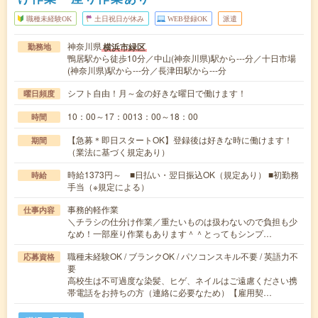
職種未経験OK
土日祝日が休み
WEB登録OK
派遣
神奈川県
横浜市緑区
勤務地
鴨居駅から徒歩10分／中山(神奈川県)駅から---分／十日市場
(神奈川県)駅から---分／長津田駅から---分
シフト自由！月～金の好きな曜日で働けます！
曜日頻度
10：00～17：0013：00～18：00
時間
【急募＊即日スタートOK】登録後は好きな時に働けます！
期間
（業法に基づく規定あり）
時給1373円～ ■日払い・翌日振込OK（規定あり） ■初勤務
時給
手当（※規定による）
事務的軽作業
仕事内容
＼チラシの仕分け作業／重たいものは扱わないので負担も少
なめ！一部座り作業もあります＾＾とってもシンプ…
職種未経験OK / ブランクOK / パソコンスキル不要 / 英語力不
応募資格
要
高校生は不可過度な染髪、ヒゲ、ネイルはご遠慮ください携
帯電話をお持ちの方（連絡に必要なため）【雇用契…