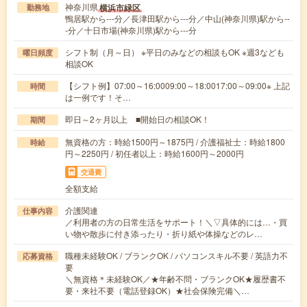
神奈川県
横浜市緑区
勤務地
鴨居駅から---分／長津田駅から---分／中山(神奈川県)駅から--
-分／十日市場(神奈川県)駅から---分
シフト制（月～日） ※平日のみなどの相談もOK ※週3なども
曜日頻度
相談OK
【シフト例】07:00～16:0009:00～18:0017:00～09:00※ 上記
時間
は一例です！そ…
即日～2ヶ月以上 ■開始日の相談OK！
期間
無資格の方：時給1500円～1875円 / 介護福祉士：時給1800
時給
円～2250円 / 初任者以上：時給1600円～2000円
交通費
全額支給
介護関連
仕事内容
／利用者の方の日常生活をサポート！＼▽具体的には…・買
い物や散歩に付き添ったり・折り紙や体操などのレ…
職種未経験OK / ブランクOK / パソコンスキル不要 / 英語力不
応募資格
要
＼無資格＊未経験OK／★年齢不問・ブランクOK★履歴書不
要・来社不要（電話登録OK）★社会保険完備＼…