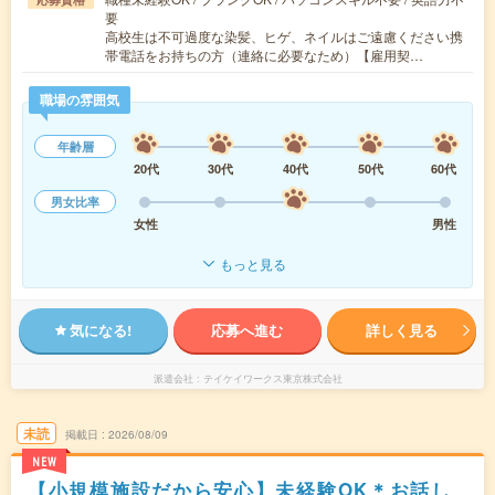
要
高校生は不可過度な染髪、ヒゲ、ネイルはご遠慮ください携
帯電話をお持ちの方（連絡に必要なため）【雇用契…
職場の雰囲気
年齢層
20代
30代
40代
50代
60代
男女比率
女性
男性
もっと見る
気になる!
応募へ進む
詳しく見る
派遣会社
テイケイワークス東京株式会社
未読
掲載日
2026/08/09
NEW
【小規模施設だから安心】未経験OK＊お話し