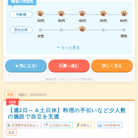
職場の雰囲気
年齢層
20代
30代
40代
50代
60代
男女比率
女性
男性
もっと見る
気になる!
応募へ進む
詳しく見る
派遣会社
テイケイトレード株式会社
未読
掲載日
2026/08/07
NEW
【週2日～＆土日休】料理の手伝いなど少人数
の施設で自立を支援
交通費別途支給あり
土日祝日が休み
残業なし
WEB登録OK
派遣