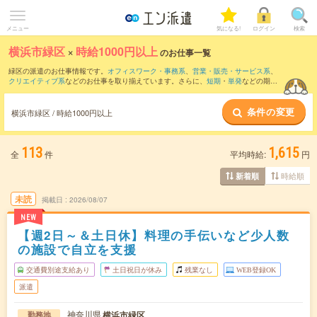
メニュー
気になる!
ログイン
検索
横浜市緑区
×
時給1000円以上
のお仕事一覧
緑区の派遣のお仕事情報です。
オフィスワーク・事務系
、
営業・販売・サービス系
、
クリエイティブ系
などのお仕事を取り揃えています。さらに、
短期
・
単発
などの期間
や、
職種未経験OK
などのこだわり条件で絞り込んでいただけます。
条件の変更
時給
1250円以上
・
1800円以上
の求人はこちら
横浜市緑区 / 時給1000円以上
当サイトでは法令を遵守し、最低賃金以上の求人のみを掲載しています。
113
1,615
全
件
平均時給:
円
時給順
新着順
未読
掲載日
2026/08/07
NEW
【週2日～＆土日休】料理の手伝いなど少人数
の施設で自立を支援
交通費別途支給あり
土日祝日が休み
残業なし
WEB登録OK
派遣
神奈川県
横浜市緑区
勤務地