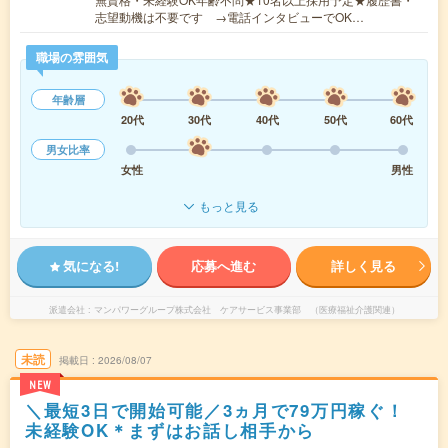
志望動機は不要です →電話インタビューでOK…
職場の雰囲気
年齢層
20代
30代
40代
50代
60代
男女比率
女性
男性
もっと見る
気になる!
応募へ進む
詳しく見る
派遣会社
マンパワーグループ株式会社 ケアサービス事業部 （医療福祉介護関連）
未読
掲載日
2026/08/07
NEW
＼最短3日で開始可能／3ヵ月で79万円稼ぐ！
未経験OK＊まずはお話し相手から