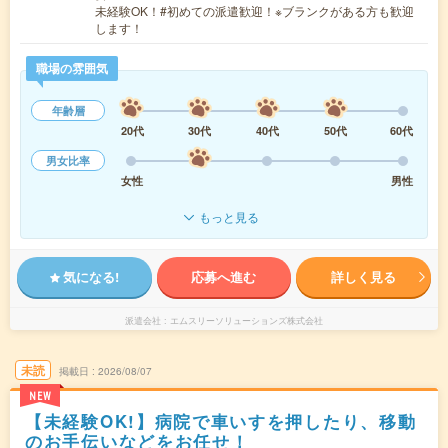
未経験OK！#初めての派遣歓迎！※ブランクがある方も歓迎
します！
職場の雰囲気
年齢層
20代
30代
40代
50代
60代
男女比率
女性
男性
もっと見る
気になる!
応募へ進む
詳しく見る
派遣会社
エムスリーソリューションズ株式会社
未読
掲載日
2026/08/07
NEW
【未経験OK!】病院で車いすを押したり、移動
のお手伝いなどをお任せ！