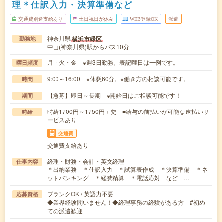
理＊仕訳入力・決算準備など
交通費別途支給あり
土日祝日が休み
WEB登録OK
派遣
神奈川県
横浜市緑区
勤務地
中山(神奈川県)駅からバス10分
月・火・金 ※週3日勤務。表記曜日は一例です。
曜日頻度
9:00～16:00 ※休憩60分。※働き方の相談可能です。
時間
【急募】即日～長期 ※開始日はご相談可能です！
期間
時給1700円～1750円＋交 ■給与の前払いが可能な速払いサ
時給
ービスあり
交通費
交通費支給あり
経理・財務・会計・英文経理
仕事内容
＊出納業務 ＊仕訳入力 ＊試算表作成 ＊決算準備 ＊ネ
ットバンキング ＊経費精算 ＊電話応対 など …
ブランクOK / 英語力不要
応募資格
◆業界経験問いません！◆経理事務の経験がある方 #初め
ての派遣歓迎