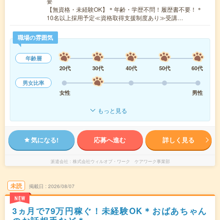
要
【無資格・未経験OK】＊年齢・学歴不問！履歴書不要！＊
10名以上採用予定≪資格取得支援制度あり≫受講…
職場の雰囲気
年齢層
20代
30代
40代
50代
60代
男女比率
女性
男性
もっと見る
気になる!
応募へ進む
詳しく見る
派遣会社
株式会社ウィルオブ・ワーク ケアワーク事業部
未読
掲載日
2026/08/07
NEW
3ヵ月で79万円稼ぐ！未経験OK＊おばあちゃん