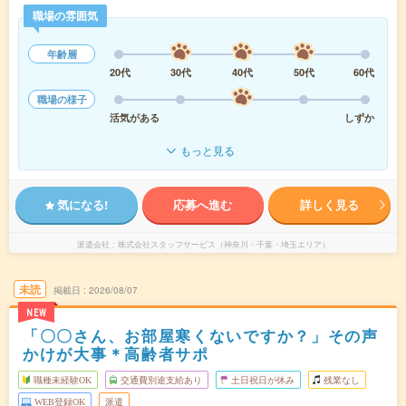
職場の雰囲気
年齢層
20代
30代
40代
50代
60代
職場の様子
活気がある
しずか
もっと見る
気になる!
応募へ進む
詳しく見る
派遣会社
株式会社スタッフサービス（神奈川・千葉・埼玉エリア）
未読
掲載日
2026/08/07
NEW
「〇〇さん、お部屋寒くないですか？」その声
かけが大事＊高齢者サポ
職種未経験OK
交通費別途支給あり
土日祝日が休み
残業なし
WEB登録OK
派遣