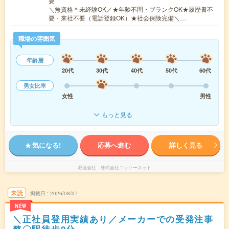
要
＼無資格＊未経験OK／★年齢不問・ブランクOK★履歴書不
要・来社不要（電話登録OK）★社会保険完備＼…
職場の雰囲気
年齢層
20代
30代
40代
50代
60代
男女比率
女性
男性
もっと見る
気になる!
応募へ進む
詳しく見る
派遣会社
株式会社ニッソーネット
未読
掲載日
2026/08/07
NEW
＼正社員登用実績あり／メーカーでの受発注事