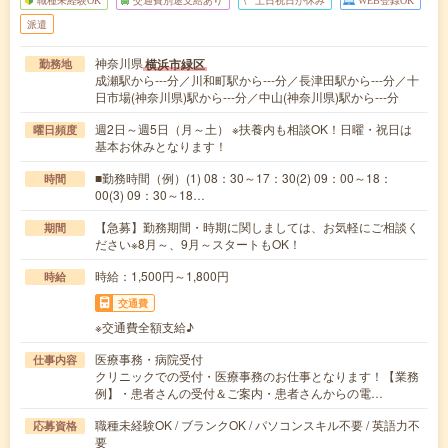
職種未経験OK
交通費別途支給あり
土日祝日が休み
WEB登録OK
派遣
神奈川県
横浜市緑区
勤務地
成瀬駅から---分／川和町駅から---分／長津田駅から---分／十
日市場(神奈川県)駅から---分／中山(神奈川県)駅から---分
週2日～週5日（月～土） ※扶養内も相談OK！日曜・祝日は
曜日頻度
基本お休みとなります！
■勤務時間（例）(1) 08：30～17：30(2) 09：00～18：
時間
00(3) 09：30～18…
【急募】勤務期間・時期に関しましては、お気軽にご相談く
期間
ださい※8月～、9月～スタートもOK！
時給：1,500円～1,800円
時給
交通費
※交通費全額支給♪
医療事務・病院受付
仕事内容
クリニックでの受付・医療事務のお仕事となります！【業務
例】・患者さんの受付＆ご案内・患者さんからの電…
職種未経験OK / ブランクOK / パソコンスキル不要 / 英語力不
応募資格
要