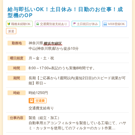
給与即払いOK！土日休み！日勤のお仕事！成
型機のOP
職種未経験OK
交通費別途支給あり
土日祝日が休み
WEB登録OK
派遣
神奈川県
横浜市緑区
勤務地
中山(神奈川県)駅から徒歩10分
月～金・土・祝
曜日頻度
8:00～17:00※表記のうち実働8時間です。
時間
長期【ご応募から1週間以内(最短2日目)のスピード就業が可
期間
能】即日～
時給1250円
時給
交通費
交通費支給有り
製造（組立・加工）
仕事内容
自動車用エアコンフィルターを製造している工場にて、ハサ
ミ・カッターを使用してのフィルターのカット作業…