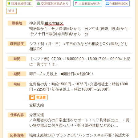
職種未経験OK
交通費別途支給あり
土日祝日が休み
WEB登録OK
派遣
神奈川県
横浜市緑区
勤務地
鴨居駅から---分／長津田駅から---分／中山(神奈川県)駅から--
-分／十日市場(神奈川県)駅から---分
シフト制（月～日） ※平日のみなどの相談もOK ※週3なども
曜日頻度
相談OK
【シフト例】07:00～16:0009:00～18:0017:00～09:00※ 上記
時間
は一例です！そ…
即日～2ヶ月以上 ■開始日の相談OK！
期間
無資格の方：時給1500円～1875円 / 介護福祉士：時給1800
時給
円～2250円 / 初任者以上：時給1600円～2000円
交通費
全額支給
介護関連
仕事内容
／利用者の方の日常生活をサポート！＼▽具体的には…・買
い物や散歩に付き添ったり・折り紙や体操などのレ…
職種未経験OK / ブランクOK / パソコンスキル不要 / 英語力不
応募資格