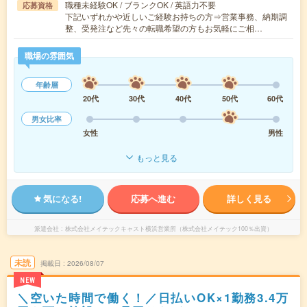
職種未経験OK / ブランクOK / 英語力不要
応募資格
下記いずれかや近しいご経験お持ちの方⇒営業事務、納期調
整、受発注など先々の転職希望の方もお気軽にご相…
職場の雰囲気
年齢層
20代
30代
40代
50代
60代
男女比率
女性
男性
もっと見る
気になる!
応募へ進む
詳しく見る
派遣会社
株式会社メイテックキャスト横浜営業所（株式会社メイテック100％出資）
未読
掲載日
2026/08/07
NEW
＼空いた時間で働く！／日払いOK×1勤務3.4万