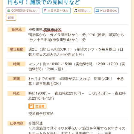
円も可！施設での見回りなど
交通費別途支給あり
土日祝日が休み
残業なし
WEB登録OK
派遣
神奈川県
横浜市緑区
勤務地
鴨居駅から---分／長津田駅から---分／中山(神奈川県)駅から--
-分／十日市場(神奈川県)駅から---分
週2日（週1日も相談OK！） ※希望のシフトを毎月提出（日
曜日頻度
数と曜日の組み合わせや固定も可）
≪シフト例≫10:00～15:00（実働5時間）12:00～17:00（実
時間
働5時間）17:00～翌1…
3ヵ月までの短期 ※職場が気に入れば、長期もOK！ ★急
期間
募！即日勤務もOK！
時給1900円～ 夜勤時給2310円～ 日収3.4万円～（夜勤時
時給
給2310円×15h）
交通費
交通費全額支給
介護関連
仕事内容
＼介護施設で見守りやお手伝い／施設を利用するお年寄りの
サポートをお任せします！＜具体的には…＞・お掃…