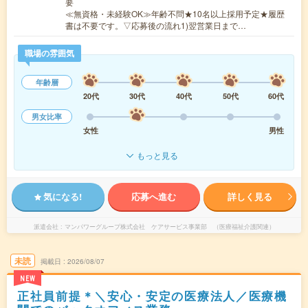
要
≪無資格・未経験OK≫年齢不問★10名以上採用予定★履歴
書は不要です。▽応募後の流れ1)翌営業日まで…
職場の雰囲気
年齢層
20代
30代
40代
50代
60代
男女比率
女性
男性
もっと見る
気になる!
応募へ進む
詳しく見る
派遣会社
マンパワーグループ株式会社 ケアサービス事業部 （医療福祉介護関連）
未読
掲載日
2026/08/07
NEW
正社員前提＊＼安心・安定の医療法人／医療機