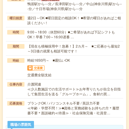
鴨居駅から---分／長津田駅から---分／中山(神奈川県)駅から--
-分／十日市場(神奈川県)駅から---分
週2日～OK ■曜日固定の相談OK！ ■希望の曜日があればご相
曜日頻度
談ください！
9:00～18:00（休憩60分）■ご希望があれば下記シフトも
時間
OK！早番 7:00～16:00遅番 …
【現在も積極採用中！急募！】2カ月～ ■ご応募から最短2
期間
～3日後の就業も相談可能です！
時給1650円～ ■週払いOK
時給
交通費
交通費全額支給
介護関連
仕事内容
≪少人数施設での生活サポート≫お年寄りたちが自立を目指
して集団生活を送る「グループホーム」。食材の買…
ブランクOK / パソコンスキル不要 / 英語力不要
応募資格
≪年齢・学歴不問！≫■資格と実務経験をお持ちの方＊履歴
書不要＊面談確約≪待遇≫・社会保険完備・社員登…
職場の雰囲気