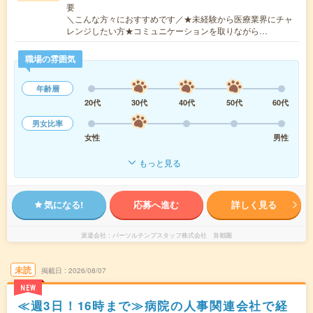
要
＼こんな方々におすすめです／★未経験から医療業界にチャ
レンジしたい方★コミュニケーションを取りながら…
職場の雰囲気
年齢層
20代
30代
40代
50代
60代
男女比率
女性
男性
もっと見る
気になる!
応募へ進む
詳しく見る
派遣会社
パーソルテンプスタッフ株式会社 首都圏
未読
掲載日
2026/08/07
NEW
≪週3日！16時まで≫病院の人事関連会社で経