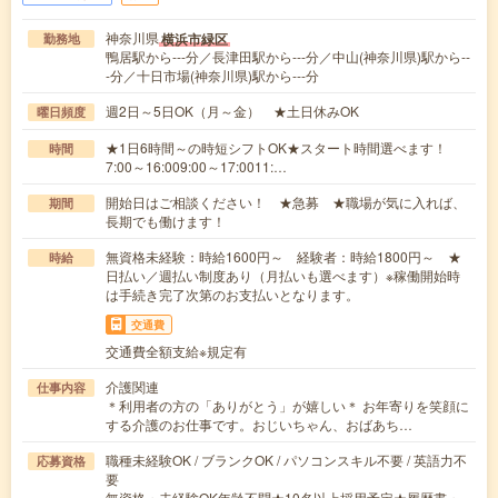
神奈川県
横浜市緑区
勤務地
鴨居駅から---分／長津田駅から---分／中山(神奈川県)駅から--
-分／十日市場(神奈川県)駅から---分
週2日～5日OK（月～金） ★土日休みOK
曜日頻度
★1日6時間～の時短シフトOK★スタート時間選べます！
時間
7:00～16:009:00～17:0011:…
開始日はご相談ください！ ★急募 ★職場が気に入れば、
期間
長期でも働けます！
無資格未経験：時給1600円～ 経験者：時給1800円～ ★
時給
日払い／週払い制度あり（月払いも選べます）※稼働開始時
は手続き完了次第のお支払いとなります。
交通費
交通費全額支給※規定有
介護関連
仕事内容
＊利用者の方の「ありがとう」が嬉しい＊ お年寄りを笑顔に
する介護のお仕事です。おじいちゃん、おばあち…
職種未経験OK / ブランクOK / パソコンスキル不要 / 英語力不
応募資格
要
無資格・未経験OK年齢不問★10名以上採用予定★履歴書・