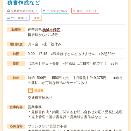
積書作成など
交通費別途支給あり
土日祝日が休み
在宅・リモート
WEB登録OK
派遣
神奈川県
横浜市緑区
勤務地
鴨居駅からバス5分
月～金 ※土日祝休み
曜日頻度
9:00～17:45 ※残業はほとんどありません。※休憩60分。
時間
【急募】即日～長期 ※開始日はご相談可能です！ ※8月
期間
～！
時給1500円～1550円＋交 【月収例】249,375円～ ■給与
時給
の前払いが可能な速払いサービスあり
交通費
交通費支給あり
営業事務
仕事内容
＊見積書作成＊納期に関するお問い合わせ対応＊受発注処理
＊売上管理＊請求書発行＊営業報告書作成など ※…
ブランクOK / 英語力不要
応募資格
◆業界経験問いません！◆営業事務の経験がある方◆【必要