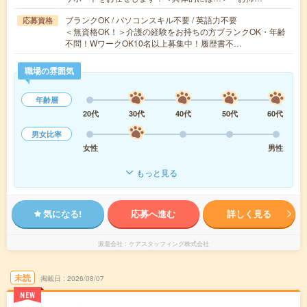
ブランクOK / パソコンスキル不要 / 英語力不要
応募資格
＜無資格OK！＞介護の経験をお持ちの方ブランクOK・年齢
不問！WワークOK10名以上募集中！履歴書不…
職場の雰囲気
年齢層
20代
30代
40代
50代
60代
男女比率
女性
男性
もっと見る
気になる!
応募へ進む
詳しく見る
派遣会社
ケアスタッフィング株式会社
未読
掲載日
2026/08/07
NEW