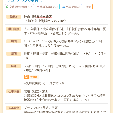
交通費別途支給あり
土日祝日が休み
WEB登録OK
派遣
神奈川県
横浜市緑区
勤務地
中山(神奈川県)駅から徒歩18分
月～金曜日 ＊完全週休2日制、土日祝日お休み 年末年始・夏
曜日頻度
季・GW休暇等あり ※企業カレンダーあり
8：20～17：05(休憩50分/実働7時間50分) ※残業は月30時
時間
間 ※生産状況により午後からの…
長期＊即日～長期 ※開始日は調整〇(8月～・9月～・10月～
期間
〇)
時給1600円～1700円 【月収例】25万円～（実働7時間50分
時給
×時給1600円×20日）
交通費
※交通費実費3万円/月まで支給
製造（組立・加工）
仕事内容
〇残業30H／土日祝休／コツコツ進めるモノづくり〇＼精密
機器の組立中心のお仕事／・図面を確認しながら…
ブランクOK / 英語力不要
応募資格
製造業のご経験お持ちの方先々の転職希望の方もお気軽にご