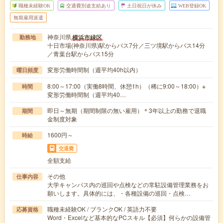
職種未経験OK
交通費別途支給あり
土日祝日が休み
WEB登録OK
無期雇用派遣
神奈川県
横浜市緑区
勤務地
十日市場(神奈川県)駅からバス7分／三ツ境駅からバス14分
／青葉台駅からバス15分
変形労働時間制（週平均40h以内）
曜日頻度
8:00～17:00（実働8時間、休憩1h）（稀に9:00～18:00）※
時間
変形労働時間制（週平均40…
即日～無期（期間制限の無い雇用）＊3年以上の勤務で退職
期間
金制度対象
1600円～
時給
交通費
全額支給
その他
仕事内容
大学キャンパス内の巡回や点検などの常駐設備管理業務をお
願いします。具体的には、・各種設備の巡回・点検…
職種未経験OK / ブランクOK / 英語力不要
応募資格
Word・Excelなど基本的なPCスキル【必須】何らかの設備管