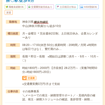
務〇駅徒歩8分
職種未経験OK
交通費別途支給あり
土日祝日が休み
WEB登録OK
派遣
神奈川県
横浜市緑区
勤務地
中山(神奈川県)駅から徒歩10分
月～金曜日 ＊完全週休2日制、土日祝日休み、企業カレンダ
曜日頻度
ーあり
08:20～17:00(休憩 50分) 残業時間：20時間／月間 ※時間外
時間
は毎日ではなく、繁忙期のみ…
長期＊即日～長期 ※開始日は調整〇(8月～・9月～・10月～
期間
〇)
時給1800円～2000円 【月収例】28.2万円～（実働7時間50
時給
分×時給1800円×20日）
交通費
※交通費実費3万円/月まで支給
その他事務系
仕事内容
＼メーカーでの発注・納期管理サポート／・見積内容の確
認、発注・納期スケジュールの確認、進捗管理・納期…