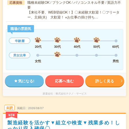
職種未経験OK / ブランクOK / パソコンスキル不要 / 英語力不
応募資格
要
【来社不要、WEB登録OK！】〇未経験大歓迎！〇フリータ
ー、主婦(夫) 大歓迎！ ※お仕事の掛け持ち…
職場の雰囲気
年齢層
20代
30代
40代
50代
60代
男女比率
女性
男性
気になる!
応募へ進む
詳しく見る
派遣会社
株式会社テクノ・サービス
未読
掲載日
2026/08/07
NEW
製造経験を活かす▼組立や検査▼残業多め！し
っかり収入確保〇