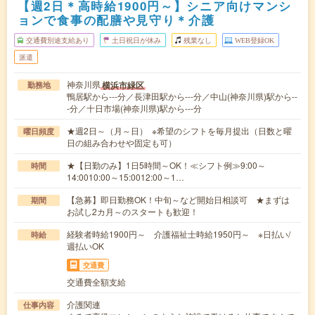
【週2日＊高時給1900円～】シニア向けマンシ
ョンで食事の配膳や見守り＊介護
交通費別途支給あり
土日祝日が休み
残業なし
WEB登録OK
派遣
神奈川県
横浜市緑区
勤務地
鴨居駅から---分／長津田駅から---分／中山(神奈川県)駅から--
-分／十日市場(神奈川県)駅から---分
★週2日～（月～日） ※希望のシフトを毎月提出（日数と曜
曜日頻度
日の組み合わせや固定も可）
★【日勤のみ】1日5時間～OK！≪シフト例≫9:00～
時間
14:0010:00～15:0012:00～1…
【急募】即日勤務OK！中旬～など開始日相談可 ★まずは
期間
お試し2カ月～のスタートも歓迎！
経験者時給1900円～ 介護福祉士時給1950円～ ※日払い/
時給
週払いOK
交通費
交通費全額支給
介護関連
仕事内容