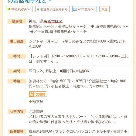
のお話相手など＊
職種未経験OK
交通費別途支給あり
WEB登録OK
派遣
神奈川県
横浜市緑区
勤務地
鴨居駅から---分／長津田駅から---分／中山(神奈川県)駅から--
-分／十日市場(神奈川県)駅から---分
シフト制（月～日） ※平日のみなどの相談もOK ※週3なども
曜日頻度
相談OK
【シフト例】07:00～16:0009:00～18:0017:00～09:00※ 上記
時間
は一例です！そ…
即日～2ヶ月以上 ■開始日の相談OK！
期間
無資格の方：時給1500円～1875円 / 介護福祉士：時給1800
時給
円～2250円 / 初任者以上：時給1600円～2000円
交通費
全額支給
介護関連
仕事内容
／利用者の方の日常生活をサポート！＼▽具体的には…・買
い物や散歩に付き添ったり・折り紙や体操などのレ…
職種未経験OK / ブランクOK / パソコンスキル不要 / 英語力不
応募資格