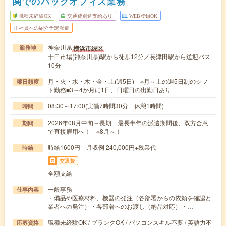
関でのバックオフィス業務
職種未経験OK
交通費別途支給あり
WEB登録OK
正社員への紹介予定派遣
神奈川県
横浜市緑区
勤務地
十日市場(神奈川県)駅から徒歩12分／長津田駅から送迎バス
10分
月・火・水・木・金・土(週5日) ※月～土の週5日制のシフ
曜日頻度
ト勤務■3～4か月に1日、日曜日の出勤日あり
08:30～17:00(実働7時間30分 休憩1時間)
時間
2026年08月中旬～長期 最長半年の派遣期間後、双方合意
期間
で直接雇用へ！ ※8月～！
時給1600円 月収例 240,000円+残業代
時給
交通費
全額支給
一般事務
仕事内容
・備品や医療材料、機器の発注（各部署からの依頼を確認と
業者への発注）・各部署へのお渡し（納品対応）・…
職種未経験OK / ブランクOK / パソコンスキル不要 / 英語力不
応募資格