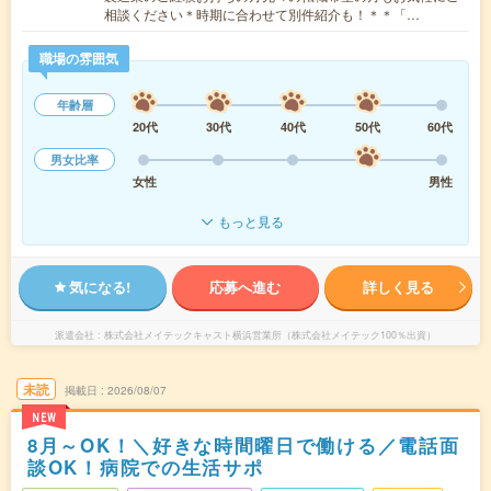
相談ください＊時期に合わせて別件紹介も！＊＊「…
職場の雰囲気
年齢層
20代
30代
40代
50代
60代
男女比率
女性
男性
もっと見る
気になる!
応募へ進む
詳しく見る
派遣会社
株式会社メイテックキャスト横浜営業所（株式会社メイテック100％出資）
未読
掲載日
2026/08/07
NEW
8月～OK！＼好きな時間曜日で働ける／電話面
談OK！病院での生活サポ