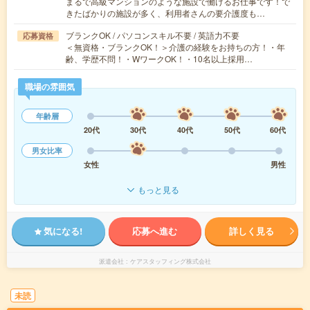
まるで高級マンションのような施設で働けるお仕事です！で
きたばかりの施設が多く、利用者さんの要介護度も…
ブランクOK / パソコンスキル不要 / 英語力不要
応募資格
＜無資格・ブランクOK！＞介護の経験をお持ちの方！・年
齢、学歴不問！・WワークOK！・10名以上採用…
職場の雰囲気
年齢層
20代
30代
40代
50代
60代
男女比率
女性
男性
もっと見る
気になる!
応募へ進む
詳しく見る
派遣会社
ケアスタッフィング株式会社
未読