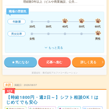
理経験3年以上（ビルや商業施設、公共…
職場の雰囲気
年齢層
20代
30代
40代
50代
60代
男女比率
女性
男性
もっと見る
気になる!
応募へ進む
詳しく見る
派遣会社
株式会社アルファコーポレーション
未読
掲載日
2026/08/07
NEW
【時給1800円・週2日～】シフト相談OK！は
じめてでも安心