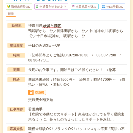
職種未経験OK
交通費別途支給あり
土日祝日が休み
WEB登録OK
派遣
神奈川県
横浜市緑区
勤務地
鴨居駅から---分／長津田駅から---分／中山(神奈川県)駅から--
-分／十日市場(神奈川県)駅から---分
平日のみ週3日～OK！
曜日頻度
下記時間帯よりご相談OK07:30-16:30 / 08:00-17:00 /
時間
08:30-17:3…
長期のお仕事です。開始日はご相談ください！ ※急募
期間
無資格未経験：時給1500円～ 経験者：時給1700円～ ※前
時給
払い・日払い・週払いOK
交通費
交通費全額支給
看護助手
仕事内容
【病院で移動などのサポート】患者様が少しでも早く退院出
来るように、暮らしのちょっとしたサポートをお願…
職種未経験OK / ブランクOK / パソコンスキル不要 / 英語力不
応募資格