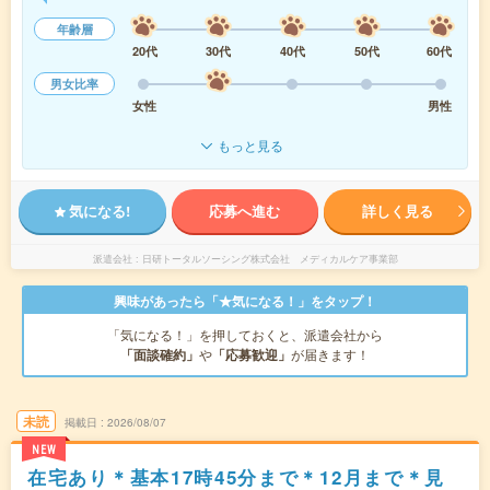
年齢層
20代
30代
40代
50代
60代
男女比率
女性
男性
もっと見る
気になる!
応募へ進む
詳しく見る
派遣会社
日研トータルソーシング株式会社 メディカルケア事業部
興味があったら「★気になる！」をタップ！
「気になる！」を押しておくと、派遣会社から
「面談確約」
や
「応募歓迎」
が届きます！
未読
掲載日
2026/08/07
NEW
在宅あり＊基本17時45分まで＊12月まで＊見