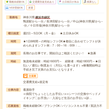
職種未経験OK
交通費別途支給あり
土日祝日が休み
残業なし
WEB登録OK
派遣
神奈川県
横浜市緑区
勤務地
鴨居駅から---分／長津田駅から---分／中山(神奈川県)駅から--
-分／十日市場(神奈川県)駅から---分
週2日～5日OK（月～金） ★土日休みOK
曜日頻度
★1日6時間～の時短シフトOK★都合に合わせてシフトが決
時間
められますシフト例：7：00～16：009：…
長期のお仕事です。開始日はご相談ください！ ★急募
期間
無資格未経験：時給1600円～ 経験者：時給1800円～★日
時給
払い／週払い制度あり（月払いも選べます）※稼働開始時は
手続き完了次第のお支払いとなります。
交通費
交通費支給※規定有
看護助手
仕事内容
≪病院でちょっとしたお手伝い≫○シーツの交換やベッドメ
イキング〇お手洗い・入浴など生活のお手伝い○診…
職種未経験OK / ブランクOK / パソコンスキル不要 / 英語力不
応募資格