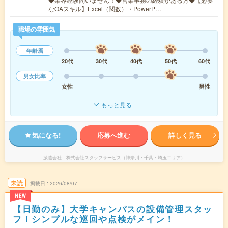
なOAスキル】Excel（関数）・PowerP…
職場の雰囲気
年齢層
20代
30代
40代
50代
60代
男女比率
女性
男性
もっと見る
気になる!
応募へ進む
詳しく見る
派遣会社
株式会社スタッフサービス（神奈川・千葉・埼玉エリア）
未読
掲載日
2026/08/07
NEW
【日勤のみ】大学キャンパスの設備管理スタッ
フ！シンプルな巡回や点検がメイン！