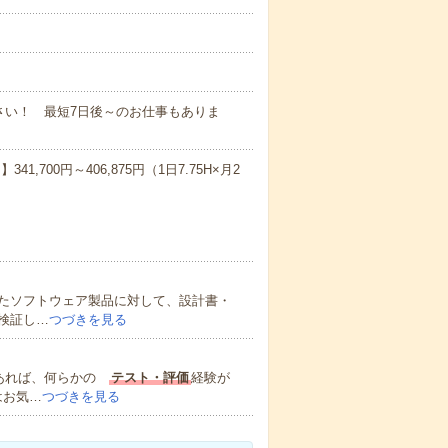
さい！ 最短7日後～のお仕事もありま
,700円～406,875円（1日7.75H×月2
たソフトウェア製品に対して、設計書・
検証し…
つづきを見る
があれば、何らかの
テスト・評価
経験が
はお気…
つづきを見る