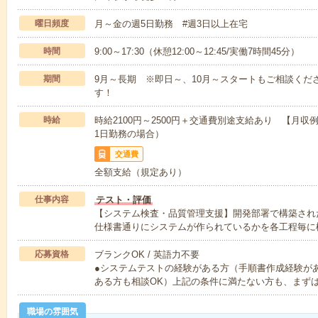
曜日頻度
月～金の週5日勤務 #週3日以上在宅
時間
9:00～17:30（休憩12:00～12:45/実働7時間45分）
期間
9月～長期 ※即日～、10月～スタートもご相談くだ
す！
時給
時給2100円～2500円＋交通費別途支給あり 【月収例】341
1日勤務の場合）
交通費
全額支給（規定あり）
仕事内容
テスト・評価
【システム検査・品質管理支援】開発部署で構築され
仕様書通りにシステムが作られているかを各工程毎に
応募資格
ブランクOK / 英語力不要
●システムテストの経験がある方（手順書作成経験
ある方も相談OK）上記の条件に満たない方も、まず
職場の雰囲気