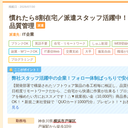
掲載日
2026/07/30
慣れたら8割在宅／派遣スタッフ活躍中
品質管理
派遣
IT企業
派遣先
ブランクOK
英語不要
在宅・リモートワーク
しゅふ歓迎
WEB登録
副業・WワークOK
IT通信Web
交費支給
大手
服装自由
職場が
プログラミング
ここがポイント！
弊社スタッフ活躍中の企業！フォロー体制ばっちりで安
【開発部署で構築されたソフトウェア製品の各工程毎に検証し、品質
日程度リモートワークだから、ご自宅から快適に作業が出来る！プロ
アを極めたい方におススメです！△▼就業祝い金（10,000円）商品
OK！＊新規ご来社登録で「QUOカード1000円分」プレゼント！＊
見る
勤務地
神奈川県
横浜市戸塚区
戸塚駅から徒歩10分