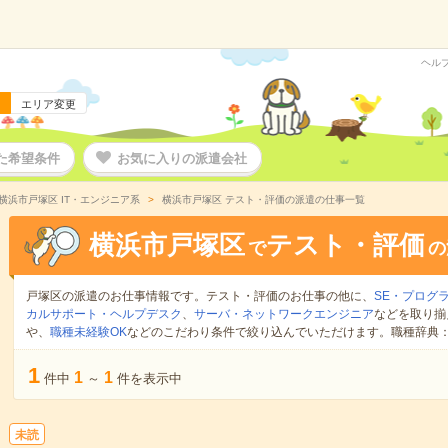
ヘル
エリア変更
た希望条件
お気に入りの派遣会社
横浜市戸塚区 IT・エンジニア系
横浜市戸塚区 テスト・評価の派遣の仕事一覧
横浜市戸塚区
テスト・評価
で
の
戸塚区の派遣のお仕事情報です。テスト・評価のお仕事の他に、
SE・プログ
カルサポート・ヘルプデスク
、
サーバ・ネットワークエンジニア
などを取り揃
や、
職種未経験OK
などのこだわり条件で絞り込んでいただけます。職種辞典
1
1
1
件中
～
件を表示中
未読