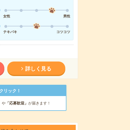
女性
男性
テキパキ
コツコツ
詳しく見る
クリック！
」
や
「応募歓迎」
が届きます！