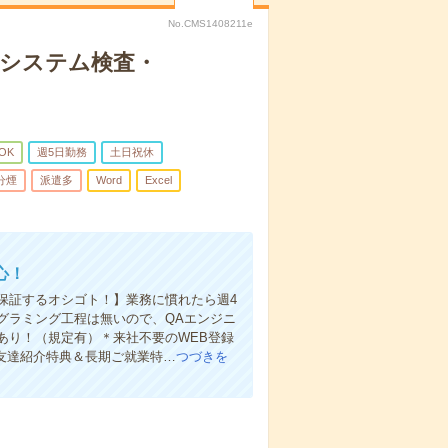
No.CMS1408211e
！システム検査・
OK
週5日勤務
土日祝休
分煙
派遣多
Word
Excel
心！
保証するオシゴト！】業務に慣れたら週4
グラミング工程は無いので、QAエンジニ
券あり！（規定有）＊来社不要のWEB登録
お友達紹介特典＆長期ご就業特…
つづきを