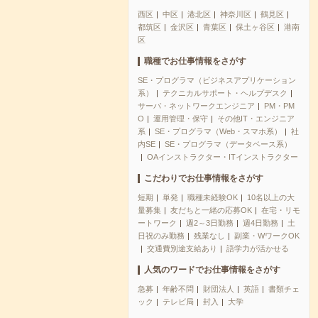
西区
中区
港北区
神奈川区
鶴見区
都筑区
金沢区
青葉区
保土ヶ谷区
港南
区
職種でお仕事情報をさがす
SE・プログラマ（ビジネスアプリケーション
系）
テクニカルサポート・ヘルプデスク
サーバ・ネットワークエンジニア
PM・PM
O
運用管理・保守
その他IT・エンジニア
系
SE・プログラマ（Web・スマホ系）
社
内SE
SE・プログラマ（データベース系）
OAインストラクター・ITインストラクター
こだわりでお仕事情報をさがす
短期
単発
職種未経験OK
10名以上の大
量募集
友だちと一緒の応募OK
在宅・リモ
ートワーク
週2～3日勤務
週4日勤務
土
日祝のみ勤務
残業なし
副業・WワークOK
交通費別途支給あり
語学力が活かせる
人気のワードでお仕事情報をさがす
急募
年齢不問
財団法人
英語
書類チェ
ック
テレビ局
封入
大学