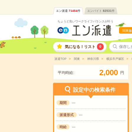
エン派遣
71454
件
エンバイト
82531
件
ちょうど良いワークライフバランスが叶う
関東版
気になる！リスト
0
保存し
派遣TOP
関東
神奈川県
横浜市戸塚区
,
2
0
0
0
平均時給:
円
設定中の検索条件
期間
---
派遣形式
---
時給
---