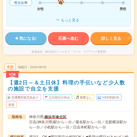
男女比率
女性
男性
もっと見る
気になる!
応募へ進む
詳しく見る
派遣会社
株式会社ウィルオブ・ワーク ケアワーク事業部
未読
掲載日
2026/08/05
NEW
【週2日～＆土日休】料理の手伝いなど少人数
の施設で自立を支援
交通費別途支給あり
土日祝日が休み
残業なし
WEB登録OK
派遣
神奈川県
横浜市港北区
勤務地
日吉(神奈川県)駅から---分／菊名駅から---分／北新横浜駅か
ら---分／小机駅から---分／日吉本町駅から---分
週2日～OK ■曜日固定の相談OK！ ■希望の曜日があればご相
曜日頻度