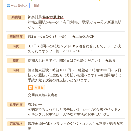
WEB登録OK
派遣
神奈川県
横浜市港北区
勤務地
岸根公園駅から---分／高田(神奈川県)駅から---分／新綱島駅
から---分
週2日～5日OK（月～金） ★土日休みOK
曜日頻度
★1日6時間～の時短シフトOK★都合に合わせてシフトが決
時間
められますシフト例：7：00～16：009：…
長期のお仕事です。開始日はご相談ください！ ★急募
期間
無資格未経験：時給1600円～ 経験者：時給1800円～★日
時給
払い／週払い制度あり（月払いも選べます）※稼働開始時は
手続き完了次第のお支払いとなります。
交通費
交通費支給※規定有
看護助手
仕事内容
≪病院でちょっとしたお手伝い≫○シーツの交換やベッドメ
イキング〇お手洗い・入浴など生活のお手伝い○診…
職種未経験OK / ブランクOK / パソコンスキル不要 / 英語力不
応募資格
要