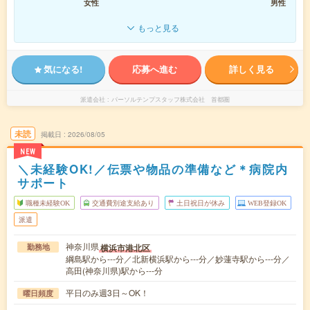
女性
男性
もっと見る
気になる!
応募へ進む
詳しく見る
派遣会社
パーソルテンプスタッフ株式会社 首都圏
未読
掲載日
2026/08/05
NEW
＼未経験OK!／伝票や物品の準備など＊病院内
サポート
職種未経験OK
交通費別途支給あり
土日祝日が休み
WEB登録OK
派遣
神奈川県
横浜市港北区
勤務地
綱島駅から---分／北新横浜駅から---分／妙蓮寺駅から---分／
高田(神奈川県)駅から---分
平日のみ週3日～OK！
曜日頻度