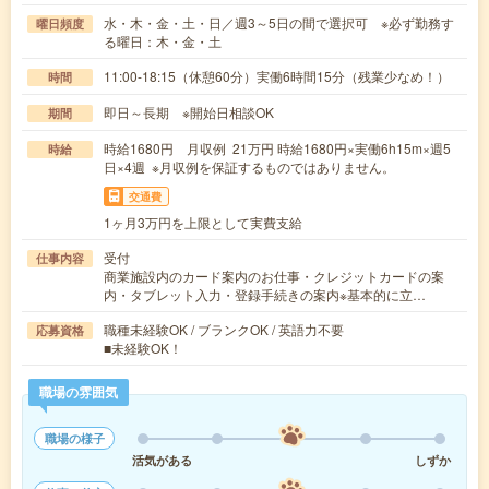
水・木・金・土・日／週3～5日の間で選択可 ※必ず勤務す
曜日頻度
る曜日：木・金・土
11:00-18:15（休憩60分）実働6時間15分（残業少なめ！）
時間
即日～長期 ※開始日相談OK
期間
時給1680円 月収例 21万円 時給1680円×実働6h15m×週5
時給
日×4週 ※月収例を保証するものではありません。
交通費
1ヶ月3万円を上限として実費支給
受付
仕事内容
商業施設内のカード案内のお仕事・クレジットカードの案
内・タブレット入力・登録手続きの案内※基本的に立…
職種未経験OK / ブランクOK / 英語力不要
応募資格
■未経験OK！
職場の雰囲気
職場の様子
活気がある
しずか