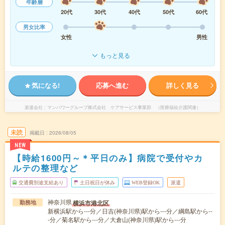
年齢層
20代
30代
40代
50代
60代
男女比率
女性
男性
もっと見る
気になる!
応募へ進む
詳しく見る
派遣会社
マンパワーグループ株式会社 ケアサービス事業部 （医療福祉介護関連）
未読
掲載日
2026/08/05
NEW
【時給1600円～＊平日のみ】病院で受付やカ
ルテの整理など
交通費別途支給あり
土日祝日が休み
WEB登録OK
派遣
神奈川県
横浜市港北区
勤務地
新横浜駅から---分／日吉(神奈川県)駅から---分／綱島駅から--
-分／菊名駅から---分／大倉山(神奈川県)駅から---分