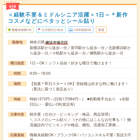
NEW
＜経験不要＆ミドルシニア活躍＞1日～＊新作
コスメなどにペタッとシール貼り
職種未経験OK
土日祝日が休み
WEB登録OK
派遣
神奈川県
横浜市港北区
勤務地
新横浜駅から徒歩---分／新羽駅から徒歩---分／北新横浜駅か
ら徒歩---分／小机駅から徒歩---分／綱島駅から徒歩---分
1日～OK！シフト自由！好きな曜日で働けます！
曜日頻度
9:00～18:00
時間
【急募＊即日スタートOK】登録後は好きな時に働けます！
期間
（業法に基づく規定あり）
時給1373円～(日収1万984円～) ■初勤務手当あり ※全額
時給
日払い・週払いOK(規定有)
軽作業（仕分け・ピッキング・検品、商品管理）
仕事内容
＼コスメのシール貼り／《その他にはこんなお仕事も！》物
流施設内でピッキングや検品、梱包、流通加工業務…
職種未経験OK / ブランクOK / パソコンスキル不要 / 英語力不
応募資格
要