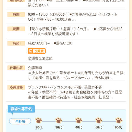
談ください！
9:00～18:00（休憩60分）■ご希望があれば下記シフトも
時間
OK！早番 7:00～16:00遅番 …
【現在も積極採用中！急募！】2カ月～ ■ご応募から最短2
期間
～3日後の就業も相談可能です！
時給1650円～ ■週払いOK
時給
交通費
交通費全額支給
介護関連
仕事内容
≪少人数施設での生活サポート≫お年寄りたちが自立を目指
して集団生活を送る「グループホーム」。食材の買…
ブランクOK / パソコンスキル不要 / 英語力不要
応募資格
≪年齢・学歴不問！≫■資格と実務経験をお持ちの方＊履歴
書不要＊面談確約≪待遇≫・社会保険完備・社員登…
職場の雰囲気
年齢層
20代
30代
40代
50代
60代