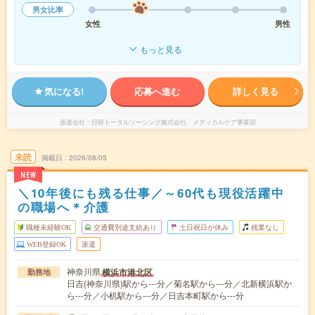
男女比率
女性
男性
もっと見る
気になる!
応募へ進む
詳しく見る
派遣会社
日研トータルソーシング株式会社 メディカルケア事業部
未読
掲載日
2026/08/05
NEW
＼10年後にも残る仕事／～60代も現役活躍中
の職場へ＊介護
職種未経験OK
交通費別途支給あり
土日祝日が休み
残業なし
WEB登録OK
派遣
神奈川県
横浜市港北区
勤務地
日吉(神奈川県)駅から---分／菊名駅から---分／北新横浜駅か
ら---分／小机駅から---分／日吉本町駅から---分