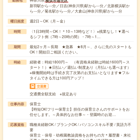
横浜市港北区
勤務地
新羽駅から---分／日吉(神奈川県)駅から---分／北新横浜駅か
ら---分／菊名駅から---分／大倉山(神奈川県)駅から---分
週2日～OK（月～金）
曜日頻度
〈1日3時間～OK！＊10～13時など！〉※残業なし！▼選べ
時間
るシフト例（7時～20時の間）・7時～1…
最短2ヶ月～長期 ★急募 ★8月～、さらに先のスタートも
期間
OK！開始日ご相談ください。
経験者：時給1800円～ （有資格未経験は時給1600円～ス
時給
タート！）★日払い／週払い制度あり（月払いも選べます）
※稼働開始時は手続き完了次第のお支払いとなります★フル
タイムできる方は100円アップ！
交通費
交通費全額支給 ※規定あり
保育士
仕事内容
【時短OK!フリー保育士】担任の保育士さんのサポートをお
任せします。～具体的なお仕事～・登園時のお迎…
職種未経験OK / ブランクOK / パソコンスキル不要 / 英語力不
応募資格
要
保育士・保母・幼稚園教諭資格をお持ちの方＊履歴書・来社