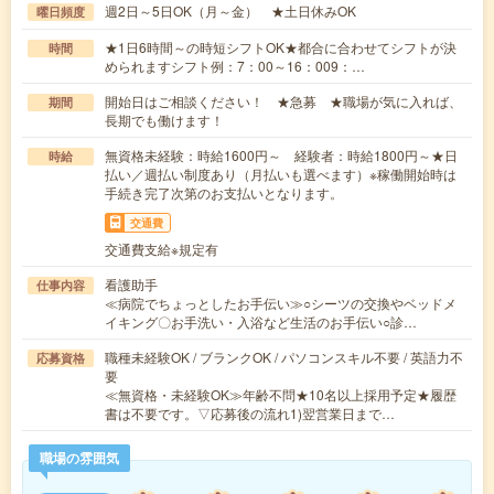
週2日～5日OK（月～金） ★土日休みOK
曜日頻度
★1日6時間～の時短シフトOK★都合に合わせてシフトが決
時間
められますシフト例：7：00～16：009：…
開始日はご相談ください！ ★急募 ★職場が気に入れば、
期間
長期でも働けます！
無資格未経験：時給1600円～ 経験者：時給1800円～★日
時給
払い／週払い制度あり（月払いも選べます）※稼働開始時は
手続き完了次第のお支払いとなります。
交通費
交通費支給※規定有
看護助手
仕事内容
≪病院でちょっとしたお手伝い≫○シーツの交換やベッドメ
イキング〇お手洗い・入浴など生活のお手伝い○診…
職種未経験OK / ブランクOK / パソコンスキル不要 / 英語力不
応募資格
要
≪無資格・未経験OK≫年齢不問★10名以上採用予定★履歴
書は不要です。▽応募後の流れ1)翌営業日まで…
職場の雰囲気