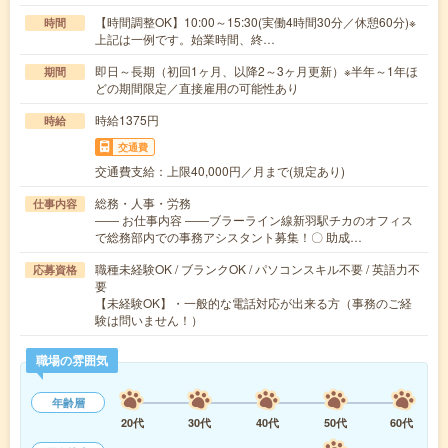
【時間調整OK】10:00～15:30(実働4時間30分／休憩60分)※
時間
上記は一例です。始業時間、終…
即日～長期（初回1ヶ月、以降2～3ヶ月更新）※半年～1年ほ
期間
どの期間限定／直接雇用の可能性あり
時給1375円
時給
交通費
交通費支給：上限40,000円／月まで(規定あり)
総務・人事・労務
仕事内容
―― お仕事内容 ――ブラーライン線新羽駅チカのオフィス
で総務部内での事務アシスタント募集！〇 助成…
職種未経験OK / ブランクOK / パソコンスキル不要 / 英語力不
応募資格
要
【未経験OK】・一般的な電話対応が出来る方（事務のご経
験は問いません！）
職場の雰囲気
年齢層
20代
30代
40代
50代
60代