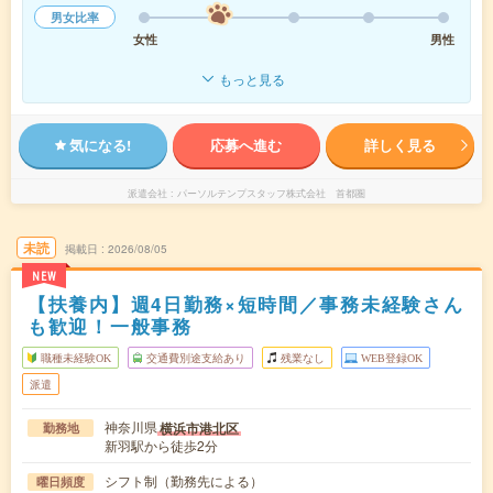
男女比率
女性
男性
もっと見る
気になる!
応募へ進む
詳しく見る
派遣会社
パーソルテンプスタッフ株式会社 首都圏
未読
掲載日
2026/08/05
NEW
【扶養内】週4日勤務×短時間／事務未経験さん
も歓迎！一般事務
職種未経験OK
交通費別途支給あり
残業なし
WEB登録OK
派遣
神奈川県
横浜市港北区
勤務地
新羽駅から徒歩2分
シフト制（勤務先による）
曜日頻度