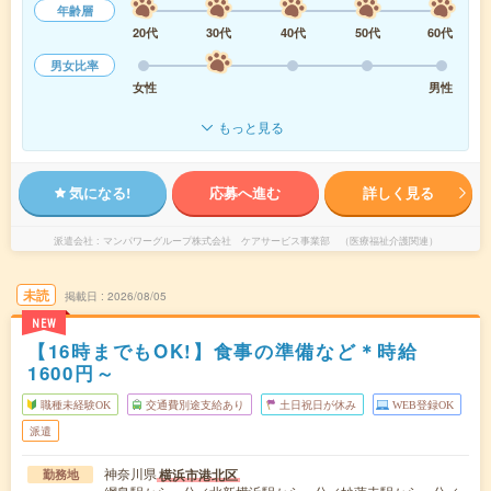
年齢層
20代
30代
40代
50代
60代
男女比率
女性
男性
もっと見る
気になる!
応募へ進む
詳しく見る
派遣会社
マンパワーグループ株式会社 ケアサービス事業部 （医療福祉介護関連）
未読
掲載日
2026/08/05
NEW
【16時までもOK!】食事の準備など＊時給
1600円～
職種未経験OK
交通費別途支給あり
土日祝日が休み
WEB登録OK
派遣
神奈川県
横浜市港北区
勤務地