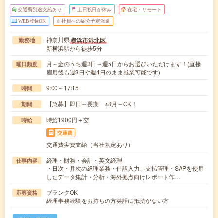
交通費別途支給あり
土日祝日が休み
在宅・リモート
WEB登録OK
正社員への紹介予定派遣
神奈川県
横浜市港北区
勤務地
新横浜駅から徒歩5分
月～金のうち週3日～週5日からお選びいただけます！(直接
曜日頻度
雇用後も週3日や週4日のまま就業可能です)
9:00～17:15
時間
【急募】即日～長期 ※8月～OK！
期間
時給1900円＋交
時給
交通費
交通費実費支給（当社規定あり）
経理・財務・会計・英文経理
仕事内容
・日次・月次の経理業務・仕訳入力、支払管理・SAPを使用
したデータ集計・分析・海外拠点向けレポート作…
ブランクOK
応募資格
経理事務経験をお持ちの方英語に抵抗がない方