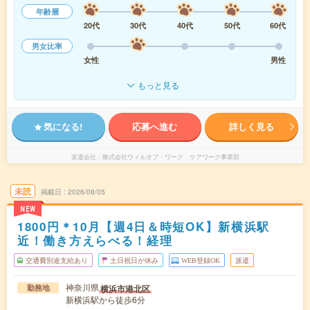
年齢層
20代
30代
40代
50代
60代
男女比率
女性
男性
もっと見る
気になる!
応募へ進む
詳しく見る
派遣会社
株式会社ウィルオブ・ワーク ケアワーク事業部
未読
掲載日
2026/08/05
NEW
1800円＊10月【週4日＆時短OK】新横浜駅
近！働き方えらべる！経理
交通費別途支給あり
土日祝日が休み
WEB登録OK
派遣
神奈川県
横浜市港北区
勤務地
新横浜駅から徒歩6分