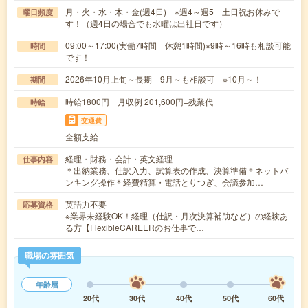
月・火・水・木・金(週4日) ※週4～週5 土日祝お休みで
曜日頻度
す！（週4日の場合でも水曜は出社日です）
09:00～17:00(実働7時間 休憩1時間)※9時～16時も相談可能
時間
です！
2026年10月上旬～長期 9月～も相談可 ※10月～！
期間
時給1800円 月収例 201,600円+残業代
時給
交通費
全額支給
経理・財務・会計・英文経理
仕事内容
＊出納業務、仕訳入力、試算表の作成、決算準備＊ネットバ
ンキング操作＊経費精算・電話とりつぎ、会議参加…
英語力不要
応募資格
※業界未経験OK！経理（仕訳・月次決算補助など）の経験あ
る方【FlexibleCAREERのお仕事で…
職場の雰囲気
年齢層
20代
30代
40代
50代
60代