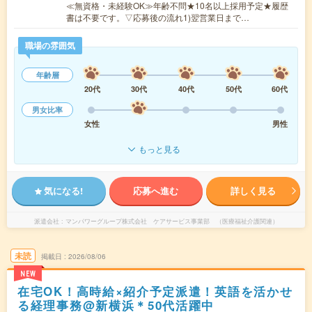
≪無資格・未経験OK≫年齢不問★10名以上採用予定★履歴
書は不要です。▽応募後の流れ1)翌営業日まで…
職場の雰囲気
年齢層
20代
30代
40代
50代
60代
男女比率
女性
男性
もっと見る
気になる!
応募へ進む
詳しく見る
派遣会社
マンパワーグループ株式会社 ケアサービス事業部 （医療福祉介護関連）
未読
掲載日
2026/08/06
NEW
在宅OK！高時給×紹介予定派遣！英語を活かせ
る経理事務@新横浜＊50代活躍中