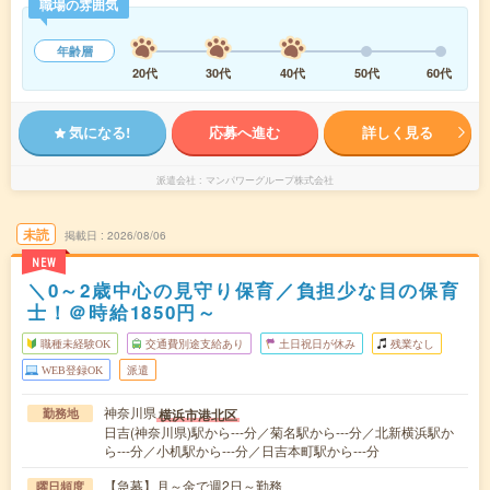
職場の雰囲気
年齢層
20代
30代
40代
50代
60代
気になる!
応募へ進む
詳しく見る
派遣会社
マンパワーグループ株式会社
未読
掲載日
2026/08/06
NEW
＼0～2歳中心の見守り保育／負担少な目の保育
士！＠時給1850円～
職種未経験OK
交通費別途支給あり
土日祝日が休み
残業なし
WEB登録OK
派遣
神奈川県
横浜市港北区
勤務地
日吉(神奈川県)駅から---分／菊名駅から---分／北新横浜駅か
ら---分／小机駅から---分／日吉本町駅から---分
【急募】月～金で週2日～勤務
曜日頻度