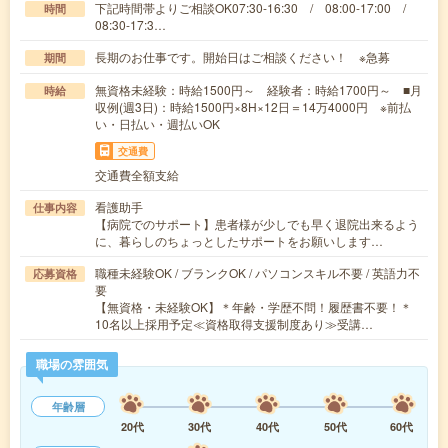
下記時間帯よりご相談OK07:30-16:30 / 08:00-17:00 /
時間
08:30-17:3…
長期のお仕事です。開始日はご相談ください！ ※急募
期間
無資格未経験：時給1500円～ 経験者：時給1700円～ ■月
時給
収例(週3日)：時給1500円×8H×12日＝14万4000円 ※前払
い・日払い・週払いOK
交通費
交通費全額支給
看護助手
仕事内容
【病院でのサポート】患者様が少しでも早く退院出来るよう
に、暮らしのちょっとしたサポートをお願いします…
職種未経験OK / ブランクOK / パソコンスキル不要 / 英語力不
応募資格
要
【無資格・未経験OK】＊年齢・学歴不問！履歴書不要！＊
10名以上採用予定≪資格取得支援制度あり≫受講…
職場の雰囲気
年齢層
20代
30代
40代
50代
60代