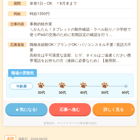
単発1日～OK ＊8月末まで
期間
時給1350円
時給
事務的軽作業
仕事内容
＼かんたん！タブレットの動作確認・ラベル貼り／小学校で
使うiPadの交換のために初期設定の確認を行う…
職種未経験OK / ブランクOK / パソコンスキル不要 / 英語力不
応募資格
要
高校生は不可過度な染髪、ヒゲ、ネイルはご遠慮ください携
帯電話をお持ちの方（連絡に必要なため）【雇用契…
職場の雰囲気
年齢層
20代
30代
40代
50代
60代
気になる!
応募へ進む
詳しく見る
派遣会社
テイケイワークス東京株式会社
未読
掲載日
2026/08/05