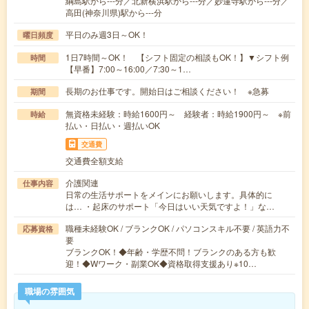
綱島駅から---分／北新横浜駅から---分／妙蓮寺駅から---分／
高田(神奈川県)駅から---分
平日のみ週3日～OK！
曜日頻度
1日7時間～OK！ 【シフト固定の相談もOK！】▼シフト例
時間
【早番】7:00～16:00／7:30～1…
長期のお仕事です。開始日はご相談ください！ ※急募
期間
無資格未経験：時給1600円～ 経験者：時給1900円～ ※前
時給
払い・日払い・週払いOK
交通費
交通費全額支給
介護関連
仕事内容
日常の生活サポートをメインにお願いします。具体的に
は… ・起床のサポート「今日はいい天気ですよ！」な…
職種未経験OK / ブランクOK / パソコンスキル不要 / 英語力不
応募資格
要
ブランクOK！◆年齢・学歴不問！ブランクのある方も歓
迎！◆Wワーク・副業OK◆資格取得支援あり※10…
職場の雰囲気