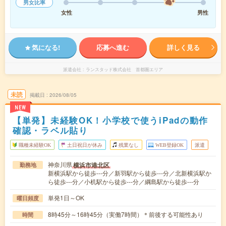
男女比率
女性
男性
気になる!
応募へ進む
詳しく見る
派遣会社
ランスタッド株式会社 首都圏エリア
未読
掲載日
2026/08/05
NEW
【単発】未経験OK！小学校で使うiPadの動作
確認・ラベル貼り
職種未経験OK
土日祝日が休み
残業なし
WEB登録OK
派遣
神奈川県
横浜市港北区
勤務地
新横浜駅から徒歩---分／新羽駅から徒歩---分／北新横浜駅か
ら徒歩---分／小机駅から徒歩---分／綱島駅から徒歩---分
単発1日～OK
曜日頻度
8時45分～16時45分（実働7時間）＊前後する可能性あり
時間