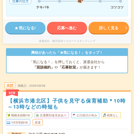
仕事の仕方
テキパキ
コツコツ
気になる!
応募へ進む
詳しく見る
派遣会社
株式会社リクルートスタッフィング
興味があったら「★気になる！」をタップ！
「気になる！」を押しておくと、派遣会社から
「面談確約」
や
「応募歓迎」
が届きます！
未読
掲載日
2026/08/06
NEW
【横浜市港北区】子供を見守る保育補助＊10時
～13時などの時短も
職種未経験OK
交通費別途支給あり
土日祝日が休み
残業なし
WEB登録OK
派遣
神奈川県