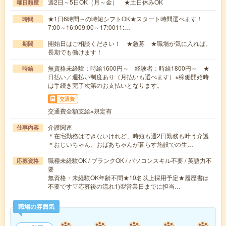
週2日～5日OK（月～金） ★土日休みOK
曜日頻度
★1日6時間～の時短シフトOK★スタート時間選べます！
時間
7:00～16:009:00～17:0011:…
開始日はご相談ください！ ★急募 ★職場が気に入れば、
期間
長期でも働けます！
無資格未経験：時給1600円～ 経験者：時給1800円～ ★
時給
日払い／週払い制度あり（月払いも選べます）※稼働開始時
は手続き完了次第のお支払いとなります。
交通費
交通費全額支給※規定有
介護関連
仕事内容
＊在宅勤務はできないけれど、時短も週2日勤務も叶う介護
＊おじいちゃん、おばあちゃんが暮らす施設での生…
職種未経験OK / ブランクOK / パソコンスキル不要 / 英語力不
応募資格
要
無資格・未経験OK年齢不問★10名以上採用予定★履歴書は
不要です▽応募後の流れ1)翌営業日までに担当…
職場の雰囲気