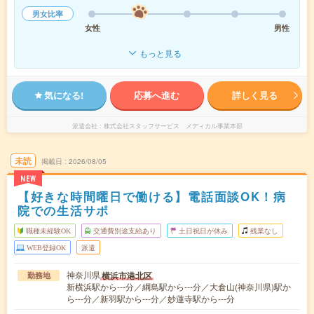
男女比率
女性
男性
もっと見る
気になる!
応募へ進む
詳しく見る
派遣会社
株式会社スタッフサービス メディカル事業本部
未読
掲載日
2026/08/05
NEW
【好きな時間曜日で働ける】電話面談OK！病
院での生活サポ
職種未経験OK
交通費別途支給あり
土日祝日が休み
残業なし
WEB登録OK
派遣
神奈川県
横浜市港北区
勤務地
新横浜駅から---分／綱島駅から---分／大倉山(神奈川県)駅か
ら---分／新羽駅から---分／妙蓮寺駅から---分