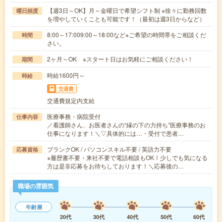
【週3日～OK】月～金曜日で希望シフト制 ※徐々に勤務回数
曜日頻度
を増やしていくことも可能です！（最初は週3日からなど）
8:00～17:009:00～18:00など※ご希望の時間帯をご相談くだ
時間
さい。
2ヶ月～OK ※スタート日はお気軽にご相談ください！
期間
時給1600円～
時給
交通費
交通費規定内支給
医療事務・病院受付
仕事内容
／看護師さん、お医者さんの“縁の下の力持ち”医療事務のお
仕事になります！＼▽具体的には…・受付で患者…
ブランクOK / パソコンスキル不要 / 英語力不要
応募資格
※履歴書不要・来社不要で電話相談もOK！少しでも気になる
方は是非応募をお待ちしております！＼応募後の…
職場の雰囲気
年齢層
20代
30代
40代
50代
60代