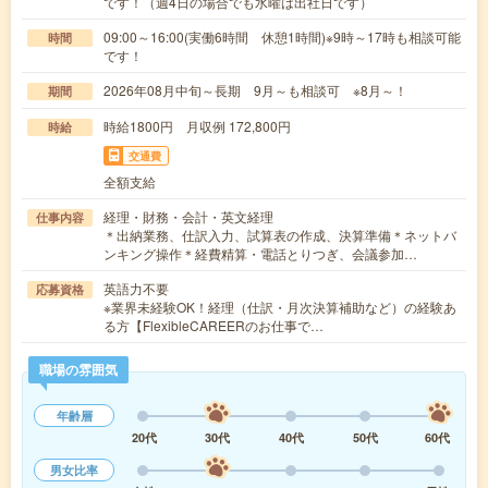
です！（週4日の場合でも水曜は出社日です）
09:00～16:00(実働6時間 休憩1時間)※9時～17時も相談可能
時間
です！
2026年08月中旬～長期 9月～も相談可 ※8月～！
期間
時給1800円 月収例 172,800円
時給
交通費
全額支給
経理・財務・会計・英文経理
仕事内容
＊出納業務、仕訳入力、試算表の作成、決算準備＊ネットバ
ンキング操作＊経費精算・電話とりつぎ、会議参加…
英語力不要
応募資格
※業界未経験OK！経理（仕訳・月次決算補助など）の経験あ
る方【FlexibleCAREERのお仕事で…
職場の雰囲気
年齢層
20代
30代
40代
50代
60代
男女比率