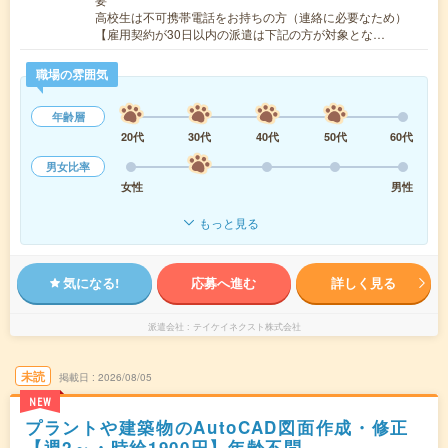
高校生は不可携帯電話をお持ちの方（連絡に必要なため）
【雇用契約が30日以内の派遣は下記の方が対象とな…
職場の雰囲気
年齢層
20代
30代
40代
50代
60代
男女比率
女性
男性
もっと見る
気になる!
応募へ進む
詳しく見る
派遣会社
テイケイネクスト株式会社
未読
掲載日
2026/08/05
NEW
プラントや建築物のAutoCAD図面作成・修正
【週2～・時給1900円】年齢不問