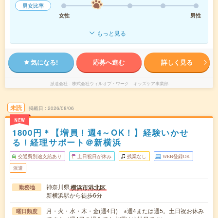
男女比率
女性
男性
もっと見る
気になる!
応募へ進む
詳しく見る
派遣会社
株式会社ウィルオブ・ワーク キッズケア事業部
未読
掲載日
2026/08/06
NEW
1800円＊【増員！週4～OK！】経験いかせ
る！経理サポート＠新横浜
交通費別途支給あり
土日祝日が休み
残業なし
WEB登録OK
派遣
神奈川県
横浜市港北区
勤務地
新横浜駅から徒歩6分
月・火・水・木・金(週4日) ※週4または週5。土日祝お休み
曜日頻度