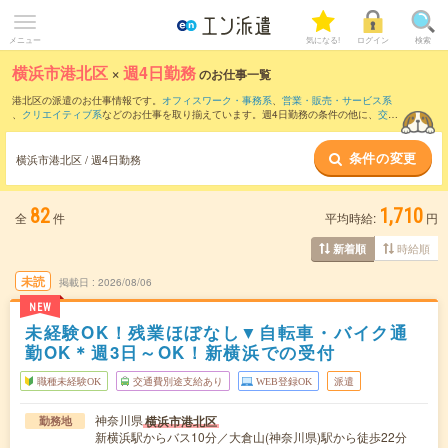
メニュー
気になる!
ログイン
検索
横浜市港北区
×
週4日勤務
のお仕事一覧
港北区の派遣のお仕事情報です。
オフィスワーク・事務系
、
営業・販売・サービス系
、
クリエイティブ系
などのお仕事を取り揃えています。週4日勤務の条件の他に、
交通
費別途支給あり
、
職種未経験OK
、
友だちと一緒の応募OK
などのこだわり条件も取り
揃えています。
条件の変更
横浜市港北区 / 週4日勤務
82
1,710
全
件
平均時給:
円
時給順
新着順
未読
掲載日
2026/08/06
NEW
未経験OK！残業ほぼなし▼自転車・バイク通
勤OK＊週3日～OK！新横浜での受付
職種未経験OK
交通費別途支給あり
WEB登録OK
派遣
神奈川県
横浜市港北区
勤務地
新横浜駅からバス10分／大倉山(神奈川県)駅から徒歩22分