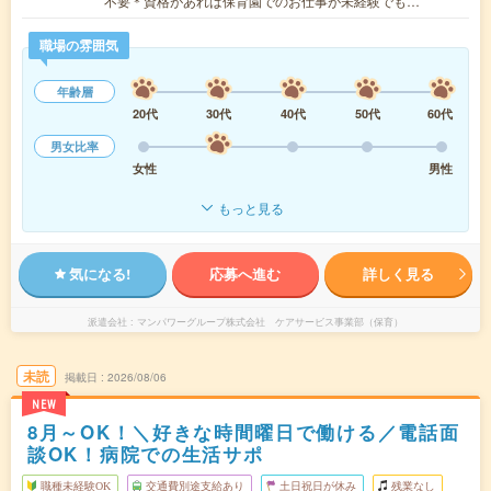
不要＊資格があれば保育園でのお仕事が未経験でも…
職場の雰囲気
年齢層
20代
30代
40代
50代
60代
男女比率
女性
男性
もっと見る
気になる!
応募へ進む
詳しく見る
派遣会社
マンパワーグループ株式会社 ケアサービス事業部（保育）
未読
掲載日
2026/08/06
NEW
8月～OK！＼好きな時間曜日で働ける／電話面
談OK！病院での生活サポ
職種未経験OK
交通費別途支給あり
土日祝日が休み
残業なし