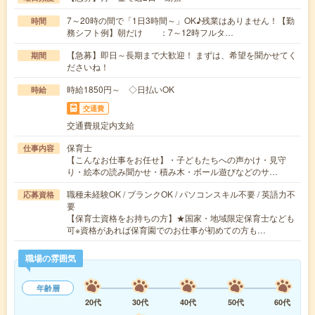
7～20時の間で「1日3時間～」OK♪残業はありません！【勤
時間
務シフト例】朝だけ ：7～12時フルタ…
【急募】即日～長期まで大歓迎！ まずは、希望を聞かせてく
期間
ださいね！
時給1850円～ ◇日払いOK
時給
交通費
交通費規定内支給
保育士
仕事内容
【こんなお仕事をお任せ】・子どもたちへの声かけ・見守
り・絵本の読み聞かせ・積み木・ボール遊びなどのサ…
職種未経験OK / ブランクOK / パソコンスキル不要 / 英語力不
応募資格
要
【保育士資格をお持ちの方】★国家・地域限定保育士なども
可※資格があれば保育園でのお仕事が初めての方も…
職場の雰囲気
年齢層
20代
30代
40代
50代
60代