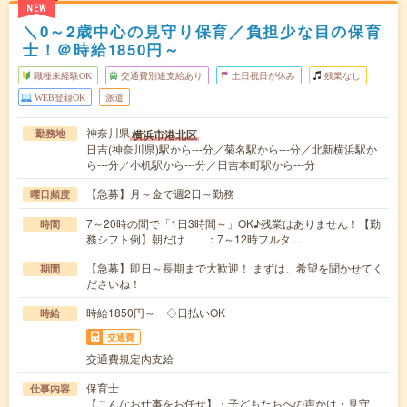
NEW
＼0～2歳中心の見守り保育／負担少な目の保育
士！＠時給1850円～
職種未経験OK
交通費別途支給あり
土日祝日が休み
残業なし
WEB登録OK
派遣
神奈川県
横浜市港北区
勤務地
日吉(神奈川県)駅から---分／菊名駅から---分／北新横浜駅か
ら---分／小机駅から---分／日吉本町駅から---分
【急募】月～金で週2日～勤務
曜日頻度
7～20時の間で「1日3時間～」OK♪残業はありません！【勤
時間
務シフト例】朝だけ ：7～12時フルタ…
【急募】即日～長期まで大歓迎！ まずは、希望を聞かせてく
期間
ださいね！
時給1850円～ ◇日払いOK
時給
交通費
交通費規定内支給
保育士
仕事内容
【こんなお仕事をお任せ】・子どもたちへの声かけ・見守