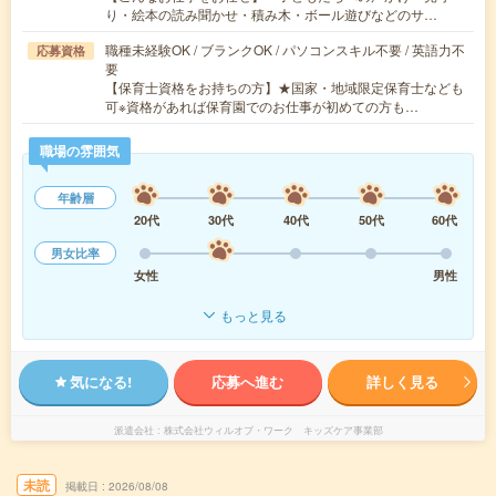
り・絵本の読み聞かせ・積み木・ボール遊びなどのサ…
職種未経験OK / ブランクOK / パソコンスキル不要 / 英語力不
応募資格
要
【保育士資格をお持ちの方】★国家・地域限定保育士なども
可※資格があれば保育園でのお仕事が初めての方も…
職場の雰囲気
年齢層
20代
30代
40代
50代
60代
男女比率
女性
男性
もっと見る
気になる!
応募へ進む
詳しく見る
派遣会社
株式会社ウィルオブ・ワーク キッズケア事業部
未読
掲載日
2026/08/08