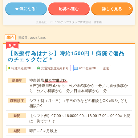
気になる!
応募へ進む
詳しく見る
派遣会社
パーソルテンプスタッフ株式会社 首都圏
未読
掲載日
2026/08/07
NEW
【医療行為はナシ】時給1500円！病院で備品
のチェックなど＊
職種未経験OK
交通費別途支給あり
WEB登録OK
派遣
神奈川県
横浜市港北区
勤務地
日吉(神奈川県)駅から---分／菊名駅から---分／北新横浜駅か
ら---分／小机駅から---分／日吉本町駅から---分
シフト制（月～日） ※平日のみなどの相談もOK ※週3なども
曜日頻度
相談OK
【シフト例】07:00～16:0009:00～18:0017:00～09:00※ 上記
時間
は一例です！そ…
即日～2ヶ月以上
期間