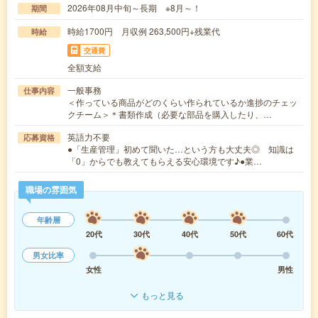
2026年08月中旬～長期 ※8月～！
期間
時給1700円 月収例 263,500円+残業代
時給
交通費
全額支給
一般事務
仕事内容
＜作っている商品がどのくらい作られているか進捗のチェッ
クチーム＞＊書類作成（必要な部品を購入したり、…
英語力不要
応募資格
●「生産管理」初めて聞いた…という方も大丈夫◎ 知識は
「0」からでも教えてもらえる安心環境です♪●業…
職場の雰囲気
年齢層
20代
30代
40代
50代
60代
男女比率
女性
男性
もっと見る