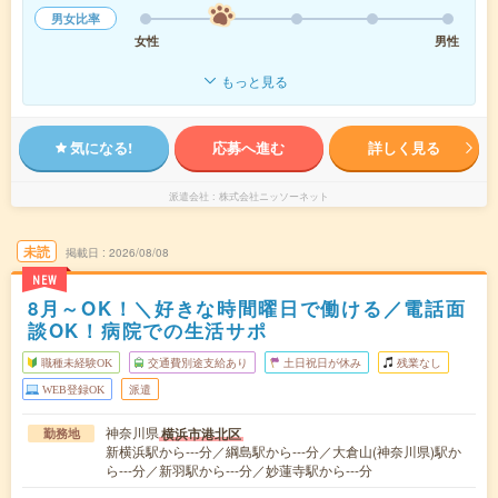
男女比率
女性
男性
もっと見る
気になる!
応募へ進む
詳しく見る
派遣会社
株式会社ニッソーネット
未読
掲載日
2026/08/08
NEW
8月～OK！＼好きな時間曜日で働ける／電話面
談OK！病院での生活サポ
職種未経験OK
交通費別途支給あり
土日祝日が休み
残業なし
WEB登録OK
派遣
神奈川県
横浜市港北区
勤務地
新横浜駅から---分／綱島駅から---分／大倉山(神奈川県)駅か
ら---分／新羽駅から---分／妙蓮寺駅から---分