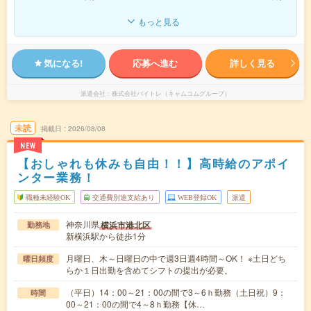
もっと見る
気になる!
応募へ進む
詳しく見る
派遣会社
株式会社バイトレ（キャムコムグループ）
未読
掲載日
2026/08/08
NEW
【おしゃれも休みも自由！！】高時給のアポイ
ンター業務！
職種未経験OK
交通費別途支給あり
WEB登録OK
派遣
神奈川県
横浜市港北区
勤務地
新横浜駅から徒歩1分
月曜日、木～日曜日の中で週3日週4時間～OK！ ※土日どち
曜日頻度
らか１日出勤を含めてシフトの提出が必要。
（平日）14：00～21：00の間で3～6ｈ勤務（土日祝）9：
時間
00～21：00の間で4～8ｈ勤務【休…