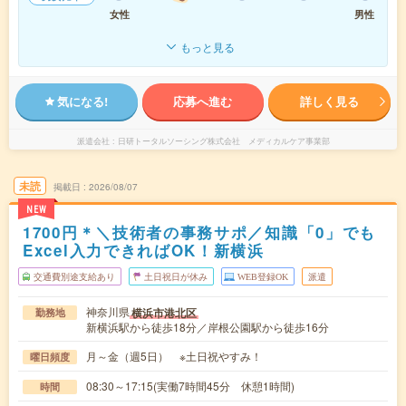
女性
男性
もっと見る
気になる!
応募へ進む
詳しく見る
派遣会社
日研トータルソーシング株式会社 メディカルケア事業部
未読
掲載日
2026/08/07
NEW
1700円＊＼技術者の事務サポ／知識「0」でも
Excel入力できればOK！新横浜
交通費別途支給あり
土日祝日が休み
WEB登録OK
派遣
神奈川県
横浜市港北区
勤務地
新横浜駅から徒歩18分／岸根公園駅から徒歩16分
月～金（週5日） ※土日祝やすみ！
曜日頻度
08:30～17:15(実働7時間45分 休憩1時間)
時間