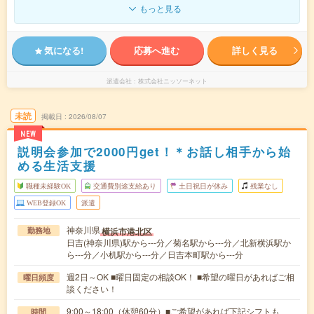
もっと見る
気になる!
応募へ進む
詳しく見る
派遣会社
株式会社ニッソーネット
未読
掲載日
2026/08/07
NEW
説明会参加で2000円get！＊お話し相手から始
める生活支援
職種未経験OK
交通費別途支給あり
土日祝日が休み
残業なし
WEB登録OK
派遣
神奈川県
横浜市港北区
勤務地
日吉(神奈川県)駅から---分／菊名駅から---分／北新横浜駅か
ら---分／小机駅から---分／日吉本町駅から---分
週2日～OK ■曜日固定の相談OK！ ■希望の曜日があればご相
曜日頻度
談ください！
9:00～18:00（休憩60分）■ご希望があれば下記シフトも
時間