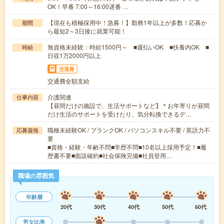
OK！早番 7:00～16:00遅番 …
【現在も積極採用中！急募！】勤務1年以上が多数！応募か
期間
ら最短2～3日後に就業可能！
無資格未経験：時給1500円～ ■週払いOK ■扶養内OK ■
時給
日収1万2000円以上
交通費
交通費全額支給
介護関連
仕事内容
【昼間だけの施設で、生活サポートなど】＊お年寄りが昼間
だけ生活のサポートを受けたり、気分転換できるデ…
職種未経験OK / ブランクOK / パソコンスキル不要 / 英語力不
応募資格
要
■資格・経験・年齢不問■学歴不問■10名以上採用予定！■履
歴書不要■面談確約■社会保険完備■社員登用…
職場の雰囲気
年齢層
20代
30代
40代
50代
60代
男女比率