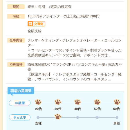
即日～長期 ※更新の規定有
期間
1600円＠アポインターの土日祝は時給1700円
時給
交通費
全額支給
テレマーケティング・テレフォンオペレーター・コールセン
仕事内容
ター
＜コールセンターでのアポイント業務＞割引プランを使った
光熱費削減キャンペーンのご案内、アポイントの仕…
職種未経験OK / ブランクOK / パソコンスキル不要 / 英語力不
応募資格
要
【歓迎スキル】・テレアポスタッフ経験・コールセンター経
験・アウトバウンド、インバウンドのコールスタッ…
職場の雰囲気
年齢層
20代
30代
40代
50代
60代
男女比率
女性
男性