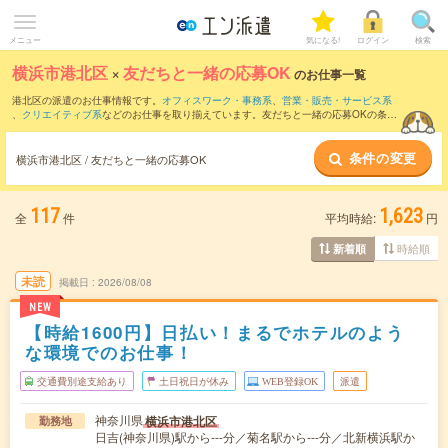
メニュー
気になる!
ログイン
検索
横浜市港北区
×
友だちと一緒の応募OK
のお仕事一覧
港北区の派遣のお仕事情報です。
オフィスワーク・事務系
、
営業・販売・サービス系
、
クリエイティブ系
などのお仕事を取り揃えています。友だちと一緒の応募OKの条件
の他に、
交通費別途支給あり
、
職種未経験OK
、
残業なし
などのこだわり条件も取り揃
えています。
条件の変更
横浜市港北区 / 友だちと一緒の応募OK
117
1,623
全
件
平均時給:
円
時給順
新着順
未読
掲載日
2026/08/08
NEW
【時給1600円】日払い！まるでホテルのよう
な環境でのお仕事！
交通費別途支給あり
土日祝日が休み
WEB登録OK
派遣
神奈川県
横浜市港北区
勤務地
日吉(神奈川県)駅から---分／菊名駅から---分／北新横浜駅か