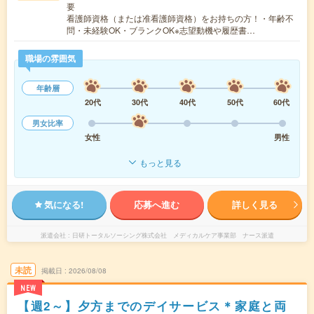
要
看護師資格（または准看護師資格）をお持ちの方！・年齢不
問・未経験OK・ブランクOK※志望動機や履歴書…
職場の雰囲気
年齢層
20代
30代
40代
50代
60代
男女比率
女性
男性
もっと見る
気になる!
応募へ進む
詳しく見る
派遣会社
日研トータルソーシング株式会社 メディカルケア事業部 ナース派遣
未読
掲載日
2026/08/08
NEW
【週2～】夕方までのデイサービス＊家庭と両