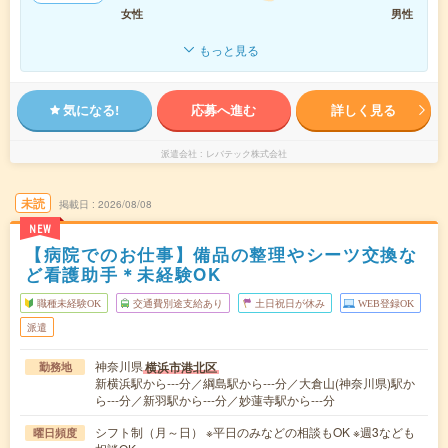
女性
男性
もっと見る
気になる!
応募へ進む
詳しく見る
派遣会社
レバテック株式会社
未読
掲載日
2026/08/08
NEW
【病院でのお仕事】備品の整理やシーツ交換な
ど看護助手＊未経験OK
職種未経験OK
交通費別途支給あり
土日祝日が休み
WEB登録OK
派遣
神奈川県
横浜市港北区
勤務地
新横浜駅から---分／綱島駅から---分／大倉山(神奈川県)駅か
ら---分／新羽駅から---分／妙蓮寺駅から---分
シフト制（月～日） ※平日のみなどの相談もOK ※週3なども
曜日頻度