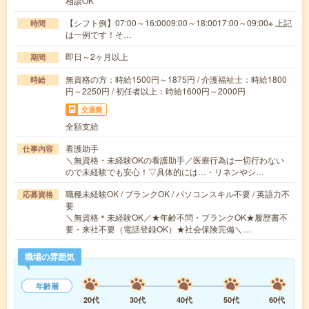
相談OK
【シフト例】07:00～16:0009:00～18:0017:00～09:00※ 上記
時間
は一例です！そ…
即日～2ヶ月以上
期間
無資格の方：時給1500円～1875円 / 介護福祉士：時給1800
時給
円～2250円 / 初任者以上：時給1600円～2000円
交通費
全額支給
看護助手
仕事内容
＼無資格・未経験OKの看護助手／医療行為は一切行わない
ので未経験でも安心！▽具体的には…・リネンやシ…
職種未経験OK / ブランクOK / パソコンスキル不要 / 英語力不
応募資格
要
＼無資格＊未経験OK／★年齢不問・ブランクOK★履歴書不
要・来社不要（電話登録OK）★社会保険完備＼…
職場の雰囲気
年齢層
20代
30代
40代
50代
60代