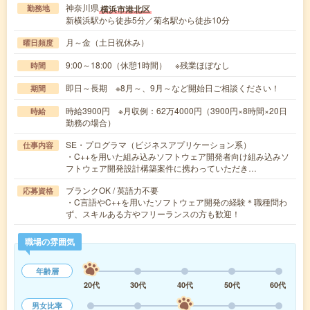
神奈川県
横浜市港北区
勤務地
新横浜駅から徒歩5分／菊名駅から徒歩10分
月～金（土日祝休み）
曜日頻度
9:00～18:00（休憩1時間） ※残業ほぼなし
時間
即日～長期 ※8月～、9月～など開始日ご相談ください！
期間
時給3900円 ※月収例：62万4000円（3900円×8時間×20日
時給
勤務の場合）
SE・プログラマ（ビジネスアプリケーション系）
仕事内容
・C++を用いた組み込みソフトウェア開発者向け組み込みソ
フトウェア開発設計構築案件に携わっていただき…
ブランクOK / 英語力不要
応募資格
・C言語やC++を用いたソフトウェア開発の経験＊職種問わ
ず、スキルある方やフリーランスの方も歓迎！
職場の雰囲気
年齢層
20代
30代
40代
50代
60代
男女比率