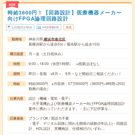
NEW
時給3600円！【回路設計】医療機器メーカー
向けFPGA論理回路設計
土日祝日が休み
WEB登録OK
派遣
神奈川県
横浜市港北区
勤務地
新横浜駅から徒歩5分／菊名駅から徒歩10分
月～金（土日祝休み）
曜日頻度
9:00～18:00（休憩1時間） ※残業ほぼなし
時間
即日～長期 ※8月～、9月～など開始日ご相談ください！
期間
時給3600円 ※月収例：57万6000円（3600円×8時間×20日
時給
勤務の場合）
設計（機械・電気・電子）
仕事内容
・大手電機および医療機器メーカー向けFPGA論理回路設計
案件に携わっていただきます。・主に下記作業を…
ブランクOK / 英語力不要
応募資格
・電子、デジタル回路に関わる開発の経験(2年以上)・回路設
計、HDL設計、実機検証、仕様検討のいずれ…