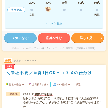
20代
30代
40代
50代
60代
男女比率
女性
男性
もっと見る
気になる!
応募へ進む
詳しく見る
派遣会社
マンパワーグループ株式会社 ケアサービス事業部 （医療福祉介護関連）
未読
掲載日
2026/08/08
NEW
＼来社不要／単発1日OK＊コスメの仕分け
職種未経験OK
土日祝日が休み
WEB登録OK
派遣
神奈川県
横浜市港北区
勤務地
新横浜駅から徒歩5分／綱島駅から徒歩5分／大倉山(神奈川
県)駅から徒歩5分／新羽駅から徒歩5分／妙蓮寺駅から徒歩5
分