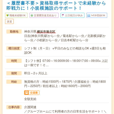
＜履歴書不要＞資格取得サポートで未経験から
即戦力に！小規模施設のサポート！
職種未経験OK
交通費別途支給あり
土日祝日が休み
WEB登録OK
派遣
神奈川県
横浜市港北区
勤務地
日吉(神奈川県)駅から---分／菊名駅から---分／北新横浜駅か
ら---分／小机駅から---分／日吉本町駅から---分
シフト制（月～日） ※平日のみなどの相談もOK ※週3日も相
曜日頻度
談OK
【シフト例】07:00～16:0009:00～18:0017:00～09:00※ 上記
時間
は一例です！そ…
即日～2ヶ月以上
期間
無資格の方：時給1500円～1875円 / 介護福祉士：時給1800
時給
円～2250円 / 初任者以上：時給1600円～2000円
交通費
全額支給
介護関連
仕事内容
／グループホームにて利用者の方の日常生活をサポート！＼