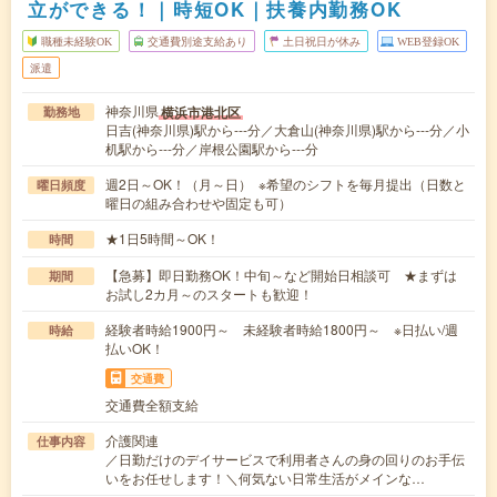
立ができる！｜時短OK｜扶養内勤務OK
職種未経験OK
交通費別途支給あり
土日祝日が休み
WEB登録OK
派遣
神奈川県
横浜市港北区
勤務地
日吉(神奈川県)駅から---分／大倉山(神奈川県)駅から---分／小
机駅から---分／岸根公園駅から---分
週2日～OK！（月～日） ※希望のシフトを毎月提出（日数と
曜日頻度
曜日の組み合わせや固定も可）
★1日5時間～OK！
時間
【急募】即日勤務OK！中旬～など開始日相談可 ★まずは
期間
お試し2カ月～のスタートも歓迎！
経験者時給1900円～ 未経験者時給1800円～ ※日払い/週
時給
払いOK！
交通費
交通費全額支給
介護関連
仕事内容
／日勤だけのデイサービスで利用者さんの身の回りのお手伝
いをお任せします！＼何気ない日常生活がメインな…