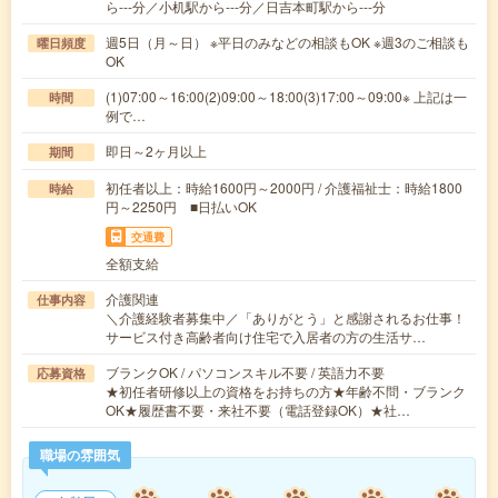
ら---分／小机駅から---分／日吉本町駅から---分
週5日（月～日） ※平日のみなどの相談もOK ※週3のご相談も
曜日頻度
OK
(1)07:00～16:00(2)09:00～18:00(3)17:00～09:00※ 上記は一
時間
例で…
即日～2ヶ月以上
期間
初任者以上：時給1600円～2000円 / 介護福祉士：時給1800
時給
円～2250円 ■日払いOK
交通費
全額支給
介護関連
仕事内容
＼介護経験者募集中／「ありがとう」と感謝されるお仕事！
サービス付き高齢者向け住宅で入居者の方の生活サ…
ブランクOK / パソコンスキル不要 / 英語力不要
応募資格
★初任者研修以上の資格をお持ちの方★年齢不問・ブランク
OK★履歴書不要・来社不要（電話登録OK）★社…
職場の雰囲気