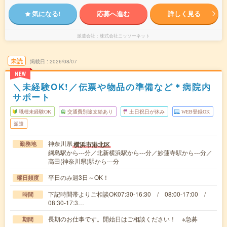
気になる!
応募へ進む
詳しく見る
派遣会社
株式会社ニッソーネット
未読
掲載日
2026/08/07
NEW
＼未経験OK!／伝票や物品の準備など＊病院内
サポート
職種未経験OK
交通費別途支給あり
土日祝日が休み
WEB登録OK
派遣
神奈川県
横浜市港北区
勤務地
綱島駅から---分／北新横浜駅から---分／妙蓮寺駅から---分／
高田(神奈川県)駅から---分
平日のみ週3日～OK！
曜日頻度
下記時間帯よりご相談OK07:30-16:30 / 08:00-17:00 /
時間
08:30-17:3…
長期のお仕事です。開始日はご相談ください！ ※急募
期間