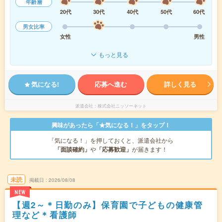
年齢層
20代
30代
40代
50代
60代
男女比率
女性
男性
もっと見る
気になる!
応募へ進む
詳しく見る
派遣会社
株式会社ニッソーネット
興味があったら「★気になる！」をタップ！
「気になる！」を押しておくと、派遣会社から
「面談確約」
や
「応募歓迎」
が届きます！
未読
掲載日
2026/08/08
NEW
【週2～＊日勤のみ】保育園で子どもの健康管
理など＊看護師