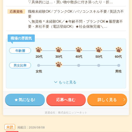
▽具体的には…・買い物や散歩に付き添ったり・折…
職種未経験OK / ブランクOK / パソコンスキル不要 / 英語力不
応募資格
要
＼無資格＊未経験OK／★年齢不問・ブランクOK★履歴書不
要・来社不要（電話登録OK）★社会保険完備＼…
職場の雰囲気
年齢層
20代
30代
40代
50代
60代
男女比率
女性
男性
もっと見る
気になる!
応募へ進む
詳しく見る
派遣会社
株式会社ニッソーネット
未読
掲載日
2026/08/08