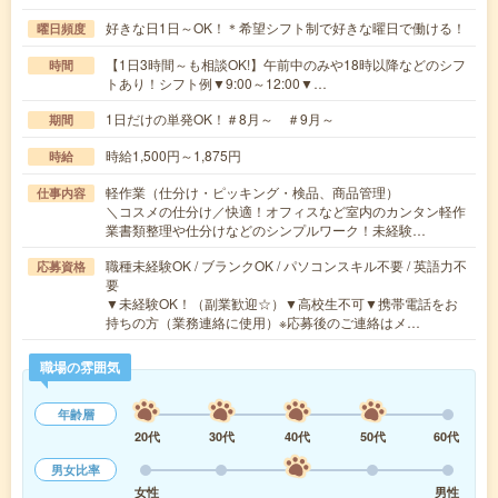
好きな日1日～OK！＊希望シフト制で好きな曜日で働ける！
曜日頻度
【1日3時間～も相談OK!】午前中のみや18時以降などのシフ
時間
トあり！シフト例▼9:00～12:00▼…
1日だけの単発OK！＃8月～ ＃9月～
期間
時給1,500円～1,875円
時給
軽作業（仕分け・ピッキング・検品、商品管理）
仕事内容
＼コスメの仕分け／快適！オフィスなど室内のカンタン軽作
業書類整理や仕分けなどのシンプルワーク！未経験…
職種未経験OK / ブランクOK / パソコンスキル不要 / 英語力不
応募資格
要
▼未経験OK！（副業歓迎☆）▼高校生不可▼携帯電話をお
持ちの方（業務連絡に使用）※応募後のご連絡はメ…
職場の雰囲気
年齢層
20代
30代
40代
50代
60代
男女比率
女性
男性