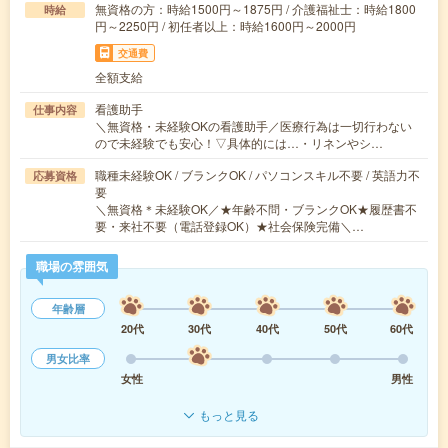
無資格の方：時給1500円～1875円 / 介護福祉士：時給1800
時給
円～2250円 / 初任者以上：時給1600円～2000円
交通費
全額支給
看護助手
仕事内容
＼無資格・未経験OKの看護助手／医療行為は一切行わない
ので未経験でも安心！▽具体的には…・リネンやシ…
職種未経験OK / ブランクOK / パソコンスキル不要 / 英語力不
応募資格
要
＼無資格＊未経験OK／★年齢不問・ブランクOK★履歴書不
要・来社不要（電話登録OK）★社会保険完備＼…
職場の雰囲気
年齢層
20代
30代
40代
50代
60代
男女比率
女性
男性
もっと見る