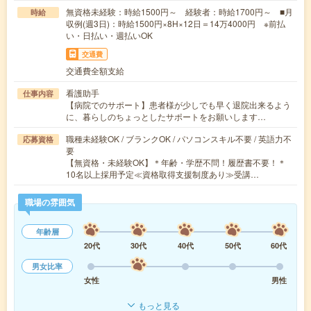
無資格未経験：時給1500円～ 経験者：時給1700円～ ■月
時給
収例(週3日)：時給1500円×8H×12日＝14万4000円 ※前払
い・日払い・週払いOK
交通費
交通費全額支給
看護助手
仕事内容
【病院でのサポート】患者様が少しでも早く退院出来るよう
に、暮らしのちょっとしたサポートをお願いします…
職種未経験OK / ブランクOK / パソコンスキル不要 / 英語力不
応募資格
要
【無資格・未経験OK】＊年齢・学歴不問！履歴書不要！＊
10名以上採用予定≪資格取得支援制度あり≫受講…
職場の雰囲気
年齢層
20代
30代
40代
50代
60代
男女比率
女性
男性
もっと見る