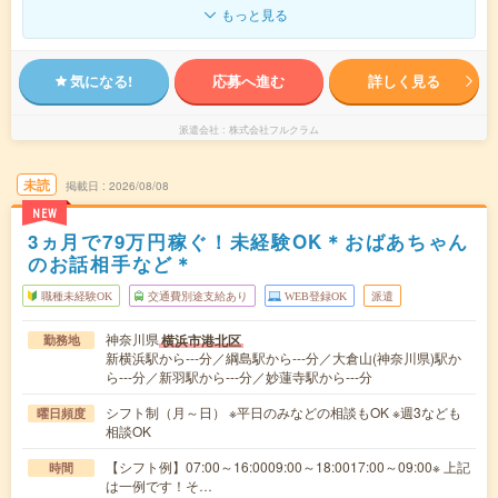
もっと見る
気になる!
応募へ進む
詳しく見る
派遣会社
株式会社フルクラム
未読
掲載日
2026/08/08
NEW
3ヵ月で79万円稼ぐ！未経験OK＊おばあちゃん
のお話相手など＊
職種未経験OK
交通費別途支給あり
WEB登録OK
派遣
神奈川県
横浜市港北区
勤務地
新横浜駅から---分／綱島駅から---分／大倉山(神奈川県)駅か
ら---分／新羽駅から---分／妙蓮寺駅から---分
シフト制（月～日） ※平日のみなどの相談もOK ※週3なども
曜日頻度
相談OK
【シフト例】07:00～16:0009:00～18:0017:00～09:00※ 上記
時間
は一例です！そ…