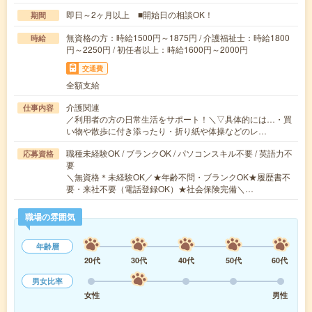
即日～2ヶ月以上 ■開始日の相談OK！
期間
無資格の方：時給1500円～1875円 / 介護福祉士：時給1800
時給
円～2250円 / 初任者以上：時給1600円～2000円
交通費
全額支給
介護関連
仕事内容
／利用者の方の日常生活をサポート！＼▽具体的には…・買
い物や散歩に付き添ったり・折り紙や体操などのレ…
職種未経験OK / ブランクOK / パソコンスキル不要 / 英語力不
応募資格
要
＼無資格＊未経験OK／★年齢不問・ブランクOK★履歴書不
要・来社不要（電話登録OK）★社会保険完備＼…
職場の雰囲気
年齢層
20代
30代
40代
50代
60代
男女比率
女性
男性