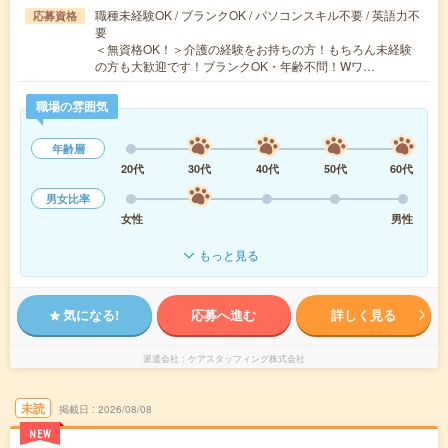
職種未経験OK / ブランクOK / パソコンスキル不要 / 英語力不
応募資格
要
＜無資格OK！＞介護の経験をお持ちの方！もちろん未経験
の方も大歓迎です！ブランクOK・年齢不問！Wワ…
職場の雰囲気
年齢層
20代
30代
40代
50代
60代
男女比率
女性
男性
もっと見る
気になる!
応募へ進む
詳しく見る
派遣会社
ケアスタッフィング株式会社
未読
掲載日
2026/08/08
NEW