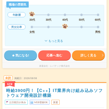
職場の雰囲気
年齢層
20代
30代
40代
50代
60代
男女比率
女性
男性
もっと見る
気になる!
応募へ進む
詳しく見る
派遣会社
レバテック株式会社
未読
掲載日
2026/08/08
NEW
時給3900円！【C++】IT業界向け組み込みソフ
トウェア開発設計構築
土日祝日が休み
WEB登録OK
派遣