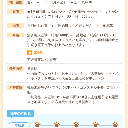
週2日～5日OK（月～金） ★土日休みOK
曜日頻度
★1日6時間～の時短シフトOK★都合に合わせてシフトが決
時間
められますシフト例：7：00～16：009：…
長期のお仕事です。開始日はご相談ください！ ★急募
期間
無資格未経験：時給1600円～ 経験者：時給1800円～★日
時給
払い／週払い制度あり（月払いも選べます）※稼働開始時は
手続き完了次第のお支払いとなります。
交通費
交通費支給※規定有
看護助手
仕事内容
≪病院でちょっとしたお手伝い≫○シーツの交換やベッドメ
イキング〇お手洗い・入浴など生活のお手伝い○診…
職種未経験OK / ブランクOK / パソコンスキル不要 / 英語力不
応募資格
要
≪無資格・未経験OK≫年齢不問★10名以上採用予定★履歴
書は不要です。▽応募後の流れ1)翌営業日まで…
職場の雰囲気
年齢層