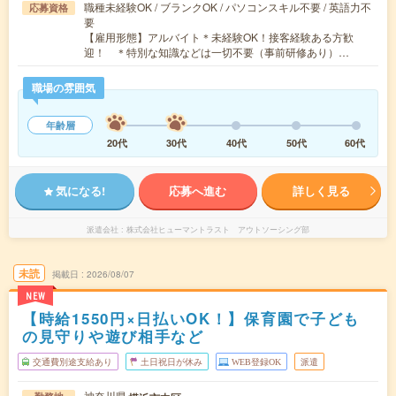
職種未経験OK / ブランクOK / パソコンスキル不要 / 英語力不
応募資格
要
【雇用形態】アルバイト＊未経験OK！接客経験ある方歓
迎！ ＊特別な知識などは一切不要（事前研修あり）…
職場の雰囲気
年齢層
20代
30代
40代
50代
60代
気になる!
応募へ進む
詳しく見る
派遣会社
株式会社ヒューマントラスト アウトソーシング部
未読
掲載日
2026/08/07
NEW
【時給1550円×日払いOK！】保育園で子ども
の見守りや遊び相手など
交通費別途支給あり
土日祝日が休み
WEB登録OK
派遣
神奈川県