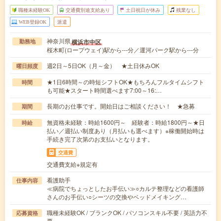
職種未経験OK
交通費別途支給あり
土日祝日が休み
残業なし
WEB登録OK
派遣
神奈川県
横浜市中区
勤務地
桜木町(ロープウェイ)駅から---分／運河パーク駅から---分
週2日～5日OK（月～金） ★土日休みOK
曜日頻度
★1日6時間～の時短シフトOK★もちろんフルタイムシフト
時間
も可能★スタート時間選べます7:00～16:…
長期のお仕事です。開始日はご相談ください！ ★急募
期間
無資格未経験：時給1600円～ 経験者：時給1800円～★日
時給
払い／週払い制度あり（月払いも選べます）※稼働開始時は
手続き完了次第のお支払いとなります。
交通費
交通費支給※規定有
看護助手
仕事内容
≪病院でちょっとしたお手伝い≫○カルテ整理などの看護師
さんのお手伝い○シーツの交換やベッドメイキング…
職種未経験OK / ブランクOK / パソコンスキル不要 / 英語力不
応募資格
要