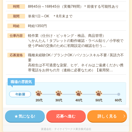
8時45分～16時45分（実働7時間）＊前後する可能性あり
時間
単発1日～OK ＊8月末まで
期間
時給1350円
時給
軽作業（仕分け・ピッキング・検品、商品管理）
仕事内容
＼かんたん！タブレットの動作確認・ラベル貼り／小学校で
使うiPadの交換のために初期設定の確認を行う…
職種未経験OK / ブランクOK / パソコンスキル不要 / 英語力不
応募資格
要
高校生は不可過度な染髪、ヒゲ、ネイルはご遠慮ください携
帯電話をお持ちの方（連絡に必要なため）【雇用契…
職場の雰囲気
年齢層
20代
30代
40代
50代
60代
気になる!
応募へ進む
詳しく見る
派遣会社
テイケイワークス東京株式会社