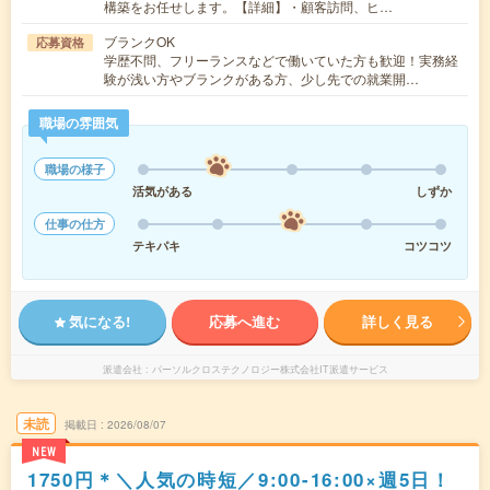
構築をお任せします。【詳細】・顧客訪問、ヒ…
ブランクOK
応募資格
学歴不問、フリーランスなどで働いていた方も歓迎！実務経
験が浅い方やブランクがある方、少し先での就業開…
職場の雰囲気
職場の様子
活気がある
しずか
仕事の仕方
テキパキ
コツコツ
気になる!
応募へ進む
詳しく見る
派遣会社
パーソルクロステクノロジー株式会社IT派遣サービス
未読
掲載日
2026/08/07
NEW
1750円＊＼人気の時短／9:00-16:00×週5日！