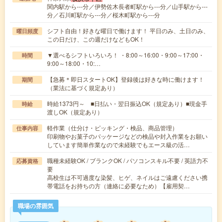
関内駅から---分／伊勢佐木長者町駅から---分／山手駅から---
分／石川町駅から---分／桜木町駅から---分
シフト自由！好きな曜日で働けます！ 平日のみ、土日のみ、
曜日頻度
この日だけ、この週だけなどもOK！
▼選べるシフトいろいろ！ ・8:00～16:00・9:00～17:00・
時間
9:00～18:00・10:…
【急募＊即日スタートOK】登録後は好きな時に働けます！
期間
（業法に基づく規定あり）
時給1373円～ ■日払い・翌日振込OK（規定あり）■現金手
時給
渡しOK（規定あり）
軽作業（仕分け・ピッキング・検品、商品管理）
仕事内容
印刷物やお菓子のパッケージなどの検品や封入作業をお願い
しています簡単作業なので未経験でもエース級の活…
職種未経験OK / ブランクOK / パソコンスキル不要 / 英語力不
応募資格
要
高校生は不可過度な染髪、ヒゲ、ネイルはご遠慮ください携
帯電話をお持ちの方（連絡に必要なため）【雇用契…
職場の雰囲気