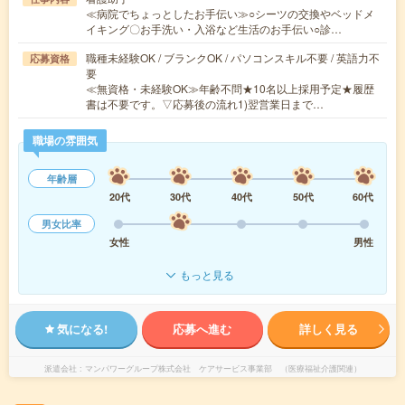
≪病院でちょっとしたお手伝い≫○シーツの交換やベッドメ
イキング〇お手洗い・入浴など生活のお手伝い○診…
職種未経験OK / ブランクOK / パソコンスキル不要 / 英語力不
応募資格
要
≪無資格・未経験OK≫年齢不問★10名以上採用予定★履歴
書は不要です。▽応募後の流れ1)翌営業日まで…
職場の雰囲気
年齢層
20代
30代
40代
50代
60代
男女比率
女性
男性
もっと見る
気になる!
応募へ進む
詳しく見る
派遣会社
マンパワーグループ株式会社 ケアサービス事業部 （医療福祉介護関連）