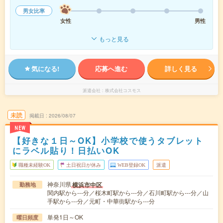
男女比率
女性
男性
もっと見る
気になる!
応募へ進む
詳しく見る
派遣会社
株式会社コスモス
未読
掲載日
2026/08/07
NEW
【好きな１日～OK】小学校で使うタブレット
にラベル貼り！日払いOK
職種未経験OK
土日祝日が休み
WEB登録OK
派遣
神奈川県
横浜市中区
勤務地
関内駅から---分／桜木町駅から---分／石川町駅から---分／山
手駅から---分／元町・中華街駅から---分
単発1日～OK
曜日頻度