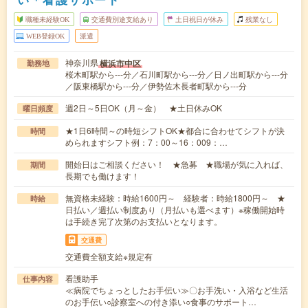
職種未経験OK
交通費別途支給あり
土日祝日が休み
残業なし
WEB登録OK
派遣
神奈川県
横浜市中区
勤務地
桜木町駅から---分／石川町駅から---分／日ノ出町駅から---分
／阪東橋駅から---分／伊勢佐木長者町駅から---分
週2日～5日OK（月～金） ★土日休みOK
曜日頻度
★1日6時間～の時短シフトOK★都合に合わせてシフトが決
時間
められますシフト例：7：00～16：009：…
開始日はご相談ください！ ★急募 ★職場が気に入れば、
期間
長期でも働けます！
無資格未経験：時給1600円～ 経験者：時給1800円～ ★
時給
日払い／週払い制度あり（月払いも選べます）※稼働開始時
は手続き完了次第のお支払いとなります。
交通費
交通費全額支給※規定有
看護助手
仕事内容
≪病院でちょっとしたお手伝い≫〇お手洗い・入浴など生活
のお手伝い○診察室への付き添い○食事のサポート…