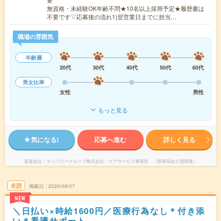
無資格・未経験OK年齢不問★10名以上採用予定★履歴書は
不要です▽応募後の流れ1)翌営業日までに担当…
職場の雰囲気
年齢層
20代
30代
40代
50代
60代
男女比率
女性
男性
もっと見る
気になる!
応募へ進む
詳しく見る
派遣会社
マンパワーグループ株式会社 ケアサービス事業部 （医療福祉介護関連）
未読
掲載日
2026/08/07
NEW
＼日払い×時給1600円／医療行為なし＊付き添
い＊看護サポート