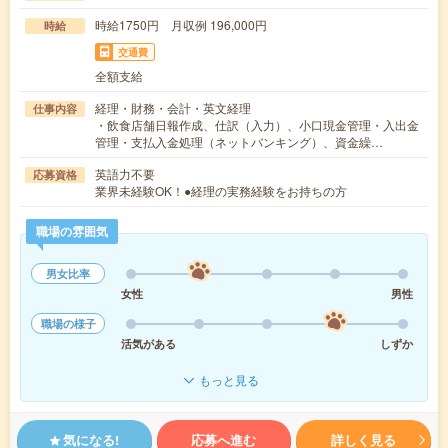
時給1750円 月収例 196,000円
時給
交通費
全額支給
経理・財務・会計・英文経理
仕事内容
・飲食店舗日報作成、仕訳（入力）、小口現金管理・入出金
管理・支払入金処理（ネットバンキング）、資金繰…
英語力不要
応募資格
業界未経験OK！●経理の実務経験をお持ちの方
職場の雰囲気
男女比率
女性
男性
職場の様子
活気がある
しずか
もっと見る
気になる!
応募へ進む
詳しく見る