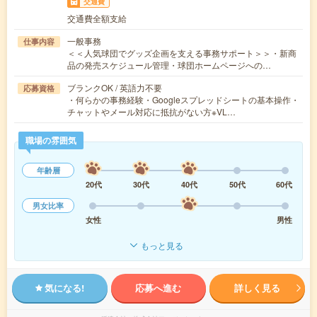
交通費
交通費全額支給
一般事務
仕事内容
＜＜人気球団でグッズ企画を支える事務サポート＞＞・新商
品の発売スケジュール管理・球団ホームページへの…
ブランクOK / 英語力不要
応募資格
・何らかの事務経験・Googleスプレッドシートの基本操作・
チャットやメール対応に抵抗がない方※VL…
職場の雰囲気
年齢層
20代
30代
40代
50代
60代
男女比率
女性
男性
もっと見る
気になる!
応募へ進む
詳しく見る