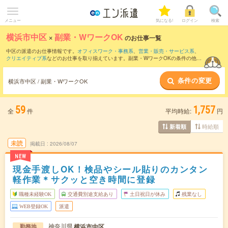
メニュー
気になる!
ログイン
検索
横浜市中区
×
副業・WワークOK
のお仕事一覧
中区の派遣のお仕事情報です。
オフィスワーク・事務系
、
営業・販売・サービス系
、
クリエイティブ系
などのお仕事を取り揃えています。副業・WワークOKの条件の他
に、
交通費別途支給あり
、
職種未経験OK
、
友だちと一緒の応募OK
などのこだわり条
件も取り揃えています。
条件の変更
横浜市中区 / 副業・WワークOK
59
1,757
全
件
平均時給:
円
時給順
新着順
未読
掲載日
2026/08/07
NEW
現金手渡しOK！検品やシール貼りのカンタン
軽作業＊サクッと空き時間に登録
職種未経験OK
交通費別途支給あり
土日祝日が休み
残業なし
WEB登録OK
派遣
神奈川県
横浜市中区
勤務地