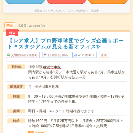
派遣会社
パーソルテンプスタッフ株式会社 首都圏
未読
掲載日
2026/08/06
NEW
【レア求人】プロ野球球団でグッズ企画サポー
ト＊スタジアムが見える新オフィス✨
交通費別途支給あり
土日祝日が休み
WEB登録OK
派遣
神奈川県
横浜市中区
勤務地
関内駅から徒歩1分／日本大通り駅から徒歩7分／馬車道駅か
ら徒歩10分／石川町駅から徒歩---分
月～金の週5日勤務
曜日頻度
9：30～18：00(実働7時間30分/休憩1時間)※10時～18時や9
時間
時半～17時半までの時短も相…
即日～長期 ※スタート時期相談できます
期間
時給1600円 #月収25万円以上 月収例：25万2000円以上
時給
＝時給1600円×7.5時間×21日勤務の場合＋交通費