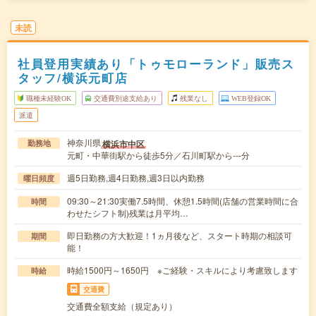
未読
社員登用実績あり「トゥモローランド」販売ス
タッフ/横浜元町店
職種未経験OK
交通費別途支給あり
残業なし
WEB登録OK
派遣
神奈川県
横浜市中区
勤務地
元町・中華街駅から徒歩5分／石川町駅から---分
週5日勤務,週4日勤務,週3日以内勤務
曜日頻度
09:30～21:30実働7.5時間、休憩1.5時間(店舗の営業時間に合
時間
わせたシフト制)残業は月平均…
即日勤務の方大歓迎！1ヵ月後など、スタート時期の相談可
期間
能！
時給1500円～1650円 ※ご経験・スキルにより考慮致します
時給
交通費
交通費全額支給（規定あり）