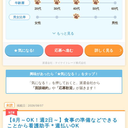
年齢層
20代
30代
40代
50代
60代
男女比率
女性
男性
もっと見る
気になる!
応募へ進む
詳しく見る
派遣会社
テイケイトレード株式会社
興味があったら「★気になる！」をタップ！
「気になる！」を押しておくと、派遣会社から
「面談確約」
や
「応募歓迎」
が届きます！
未読
掲載日
2026/08/07
NEW
【8月～OK！週2日～】食事の準備などできる
ことから看護助手＊週払いOK