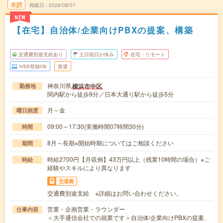
未読
掲載日
2026/08/07
NEW
【在宅】自治体/企業向けPBXの提案、構築
交通費別途支給あり
土日祝日が休み
在宅・リモート
WEB登録OK
派遣
神奈川県
横浜市中区
勤務地
関内駅から徒歩9分／日本大通り駅から徒歩5分
月～金
曜日頻度
09:00～17:30(実働時間07時間30分)
時間
8月～長期※開始時期についてはご相談ください
期間
時給2700円【月収例】43万円以上（残業10時間の場合）※ご
時給
経験やスキルにより異なります
交通費
交通費別途支給 ※詳細はお問い合わせください。
営業・企画営業・ラウンダー
仕事内容
＜大手通信会社での就業です＞自治体/企業向けPBXの提案、