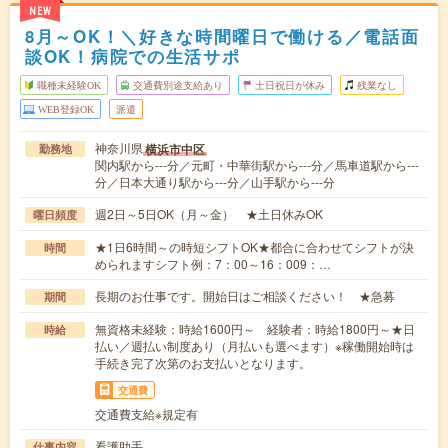
NEW
8月～OK！＼好きな時間曜日で働ける／電話面
談OK！病院での生活サポ
職種未経験OK
交通費別途支給あり
土日祝日が休み
残業なし
WEB登録OK
派遣
神奈川県
横浜市中区
勤務地
関内駅から---分／元町・中華街駅から---分／馬車道駅から---
分／日本大通り駅から---分／山手駅から---分
週2日～5日OK（月～金） ★土日休みOK
曜日頻度
★1日6時間～の時短シフトOK★都合に合わせてシフトが決
時間
められますシフト例：7：00～16：009：…
長期のお仕事です。開始日はご相談ください！ ★急募
期間
無資格未経験：時給1600円～ 経験者：時給1800円～★日
時給
払い／週払い制度あり（月払いも選べます）※稼働開始時は
手続き完了次第のお支払いとなります。
交通費
交通費支給※規定有
看護助手
仕事内容