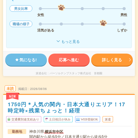
男女比率
女性
男性
職場の様子
活気がある
しずか
もっと見る
気になる!
応募へ進む
詳しく見る
派遣会社
パーソルテンプスタッフ株式会社 首都圏
未読
掲載日
2026/08/06
NEW
1750円＊人気の関内・日本大通りエリア！17
時定時×残業ちょっと！経理
交通費別途支給あり
土日祝日が休み
WEB登録OK
派遣
神奈川県
横浜市中区
勤務地
関内駅から徒歩5分／日本大通り駅から徒歩5分