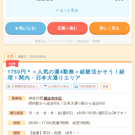
もっと見る
気になる!
応募へ進む
詳しく見る
派遣会社
パーソルテンプスタッフ株式会社 首都圏
未読
掲載日
2026/08/06
NEW
1750円＊＜人気の週4勤務＞経験活かそう！経
理！関内・日本大通りエリア
交通費別途支給あり
土日祝日が休み
WEB登録OK
派遣
神奈川県
横浜市中区
勤務地
関内駅から徒歩5分／日本大通り駅から徒歩5分
月・火・水・木・金(週4日) ※9:00-16:00×週5日もOKです！
曜日頻度
09:00～17:00(実働7時間 休憩1時間)
時間
【急募】即日～長期 ※8月～！
期間