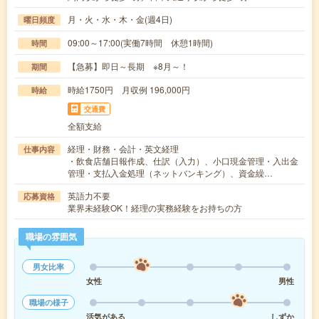
月・火・水・木・金(週4日)
曜日頻度
09:00～17:00(実働7時間 休憩1時間)
時間
【急募】即日～長期 ※8月～！
期間
時給1750円 月収例 196,000円
時給
交通費
全額支給
経理・財務・会計・英文経理
仕事内容
・飲食店舗日報作成、仕訳（入力）、小口現金管理・入出金
管理・支払入金処理（ネットバンキング）、資金繰…
英語力不要
応募資格
業界未経験OK！経理の実務経験をお持ちの方
職場の雰囲気
男女比率
女性
男性
職場の様子
活気がある
しずか