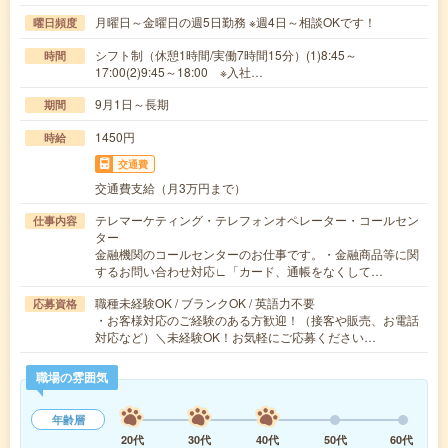
月曜日～金曜日の週5日勤務 ※週4日～相談OKです！
曜日頻度
シフト制（休憩1時間/実働7時間15分）(1)8:45～
時間
17:00(2)9:45～18:00 ※入社…
9月1日～長期
期間
1450円
時給
交通費
交通費支給（月3万円まで）
テレマーケティング・テレフォンオペレーター・コールセン
仕事内容
ター
金融機関のコールセンターのお仕事です。・金融商品等に関
するお問い合わせ対応∟「カード、通帳をなくして…
職種未経験OK / ブランクOK / 英語力不要
応募資格
・お客様対応のご経験のある方歓迎！（接客や販売、お電話
対応など）＼未経験OK！お気軽にご応募ください…
職場の雰囲気
年齢層
20代
30代
40代
50代
60代