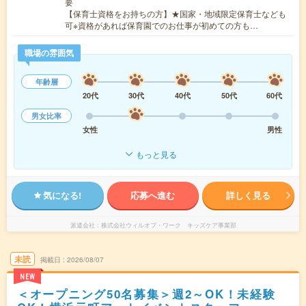
要
【保育士資格をお持ちの方】★国家・地域限定保育士なども
可※資格があれば保育園でのお仕事が初めての方も…
職場の雰囲気
年齢層
20代
30代
40代
50代
60代
男女比率
女性
男性
もっと見る
気になる!
応募へ進む
詳しく見る
派遣会社
株式会社ウィルオブ・ワーク キッズケア事業部
未読
掲載日
2026/08/07
NEW
＜オープニング50名募集＞週2～OK！未経験