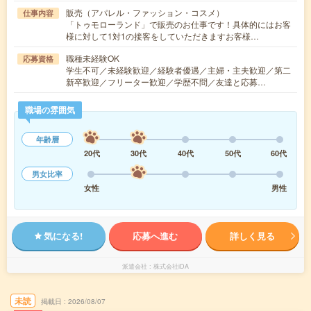
販売（アパレル・ファッション・コスメ）
仕事内容
「トゥモローランド」で販売のお仕事です！具体的にはお客
様に対して1対1の接客をしていただきますお客様…
職種未経験OK
応募資格
学生不可／未経験歓迎／経験者優遇／主婦・主夫歓迎／第二
新卒歓迎／フリーター歓迎／学歴不問／友達と応募…
職場の雰囲気
年齢層
20代
30代
40代
50代
60代
男女比率
女性
男性
気になる!
応募へ進む
詳しく見る
派遣会社
株式会社iDA
未読
掲載日
2026/08/07