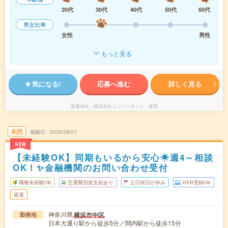
20代
30代
40代
50代
60代
男女比率
女性
男性
もっと見る
気になる!
応募へ進む
詳しく見る
派遣会社
株式会社ニッソーネット 保育
未読
掲載日
2026/08/07
NEW
【未経験OK】同期もいるから安心☀週4～相談
OK！✨金融機関のお問い合わせ受付
職種未経験OK
交通費別途支給あり
土日祝日が休み
WEB登録OK
派遣
神奈川県
横浜市中区
勤務地
日本大通り駅から徒歩5分／関内駅から徒歩15分