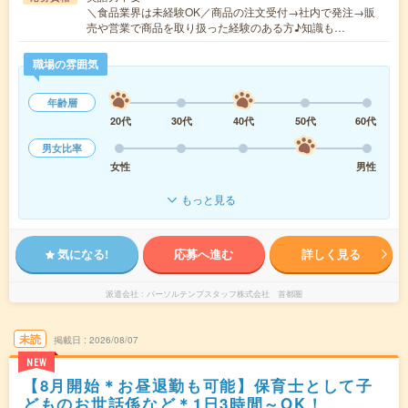
＼食品業界は未経験OK／商品の注文受付→社内で発注→販
売や営業で商品を取り扱った経験のある方♪知識も…
職場の雰囲気
年齢層
20代
30代
40代
50代
60代
男女比率
女性
男性
もっと見る
気になる!
応募へ進む
詳しく見る
派遣会社
パーソルテンプスタッフ株式会社 首都圏
未読
掲載日
2026/08/07
NEW
【8月開始＊お昼退勤も可能】保育士として子
どものお世話係など＊1日3時間～OK！