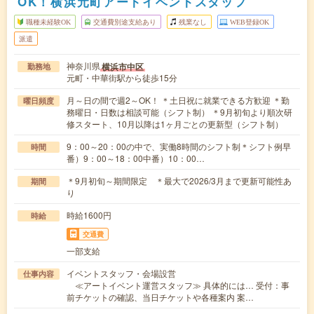
OK！横浜元町アートイベントスタッフ
職種未経験OK
交通費別途支給あり
残業なし
WEB登録OK
派遣
神奈川県
横浜市中区
勤務地
元町・中華街駅から徒歩15分
月～日の間で週2～OK！ ＊土日祝に就業できる方歓迎 ＊勤
曜日頻度
務曜日・日数は相談可能（シフト制） ＊9月初旬より順次研
修スタート、10月以降は1ヶ月ごとの更新型（シフト制）
9：00～20：00の中で、実働8時間のシフト制＊シフト例早
時間
番）9：00～18：00中番）10：00…
＊9月初旬～期間限定 ＊最大で2026/3月まで更新可能性あ
期間
り
時給1600円
時給
交通費
一部支給
イベントスタッフ・会場設営
仕事内容
≪アートイベント運営スタッフ≫ 具体的には… 受付：事
前チケットの確認、当日チケットや各種案内 案…