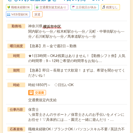
職種未経験OK
交通費別途支給あり
土日祝日が休み
残業なし
WEB登録OK
派遣
神奈川県
横浜市中区
勤務地
関内駅から---分／桜木町駅から---分／元町・中華街駅から---
分／石川町駅から---分／馬車道駅から---分
【急募】月～金で週2日～勤務
曜日頻度
★1日3時間～OK♪残業はありません！【勤務シフト例】人気
時間
の時間帯：9～12時ご希望の時間帯をお知ら…
【急募】即日～長期まで大歓迎！ まずは、希望を聞かせてく
期間
ださいね！
時給1850円～ ◇日払いOK
時給
交通費
交通費規定内支給
保育士
仕事内容
＼保育士さんのサポート／保育士さんのお手伝いをメインに
お任せ！▽具体的には…・園児と一緒に遊んだり・…
職種未経験OK / ブランクOK / パソコンスキル不要 / 英語力不
応募資格