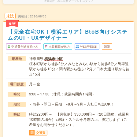
派遣会社
株式会社アーデントスタッフ
未読
掲載日
2026/08/06
NEW
【完全在宅OK！横浜エリア】BtoB向けシステ
ムのUI・UXデザイナー
交通費別途支給あり
土日祝日が休み
WEB登録OK
派遣
神奈川県
横浜市中区
勤務地
桜木町駅から徒歩2分／みなとみらい駅から徒歩8分／馬車道
駅から徒歩10分／関内駅から徒歩12分／日本大通り駅から徒
歩15分
月～金
曜日頻度
9:00～17:30（休憩：就業時間内1時間）
時間
＜急募＞即日～長期 ※8月～9月～入社日相談OK！
期間
時給2200円～ 【月収例】330,000円～（20日勤務、残業月
時給
10時間の場合）※経験・スキルを考慮の上、決定します（ご
希望をお聞かせください）。
交通費