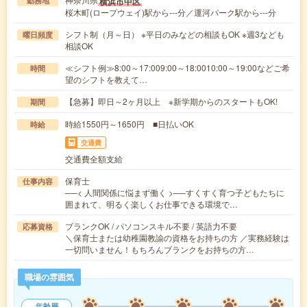
横浜市中区
勤務地
桜木町(ロープウェイ)駅から---分／運河パーク駅から---分
シフト制（月～日） ※平日のみなどの相談もOK ※週3なども
曜日頻度
相談OK
≪シフト例≫8:00～17:009:00～18:0010:00～19:00などご希
時間
望のシフトを教えて…
【急募】即日～2ヶ月以上 ※新学期からのスタートもOK!
期間
時給1550円～1650円 ■日払いOK
時給
交通費
交通費全額支給
保育士
仕事内容
──< 人間関係に悩まず働く >──すくすく育つ子どもたちに
囲まれて、明るく楽しくお仕事できる環境で…
ブランクOK / パソコンスキル不要 / 英語力不要
応募資格
＼保育士または幼稚園教諭の資格をお持ちの方 ／実務経験は
一切問いません！もちろんブランクをお持ちの方…
職場の雰囲気
年齢層