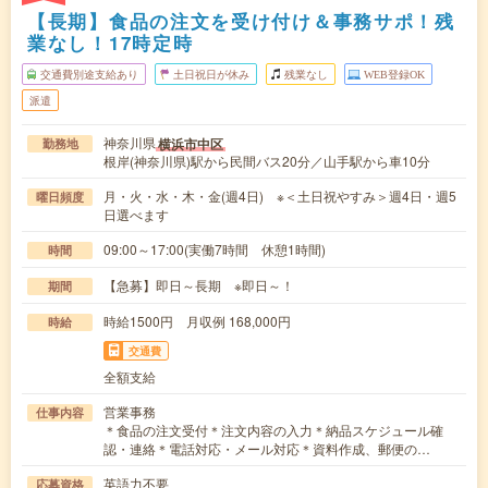
【長期】食品の注文を受け付け＆事務サポ！残
業なし！17時定時
交通費別途支給あり
土日祝日が休み
残業なし
WEB登録OK
派遣
神奈川県
横浜市中区
勤務地
根岸(神奈川県)駅から民間バス20分／山手駅から車10分
月・火・水・木・金(週4日) ※＜土日祝やすみ＞週4日・週5
曜日頻度
日選べます
09:00～17:00(実働7時間 休憩1時間)
時間
【急募】即日～長期 ※即日～！
期間
時給1500円 月収例 168,000円
時給
交通費
全額支給
営業事務
仕事内容
＊食品の注文受付＊注文内容の入力＊納品スケジュール確
認・連絡＊電話対応・メール対応＊資料作成、郵便の…
英語力不要
応募資格