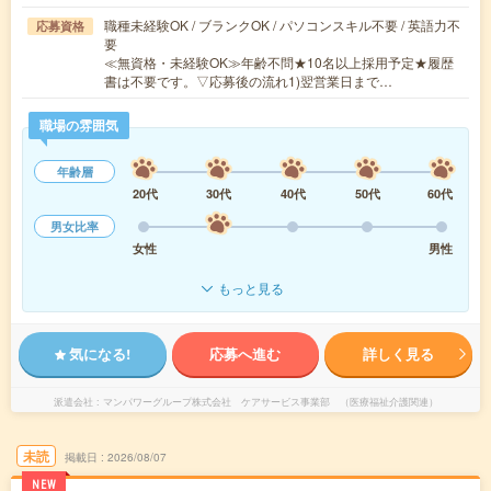
職種未経験OK / ブランクOK / パソコンスキル不要 / 英語力不
応募資格
要
≪無資格・未経験OK≫年齢不問★10名以上採用予定★履歴
書は不要です。▽応募後の流れ1)翌営業日まで…
職場の雰囲気
年齢層
20代
30代
40代
50代
60代
男女比率
女性
男性
もっと見る
気になる!
応募へ進む
詳しく見る
派遣会社
マンパワーグループ株式会社 ケアサービス事業部 （医療福祉介護関連）
未読
掲載日
2026/08/07
NEW