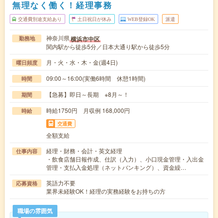
無理なく働く！経理事務
交通費別途支給あり
土日祝日が休み
WEB登録OK
派遣
神奈川県
横浜市中区
勤務地
関内駅から徒歩5分／日本大通り駅から徒歩5分
月・火・水・木・金(週4日)
曜日頻度
09:00～16:00(実働6時間 休憩1時間)
時間
【急募】即日～長期 ※8月～！
期間
時給1750円 月収例 168,000円
時給
交通費
全額支給
経理・財務・会計・英文経理
仕事内容
・飲食店舗日報作成、仕訳（入力）、小口現金管理・入出金
管理・支払入金処理（ネットバンキング）、資金繰…
英語力不要
応募資格
業界未経験OK！経理の実務経験をお持ちの方
職場の雰囲気