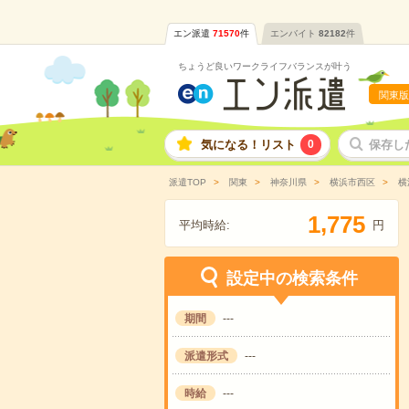
エン派遣
71570
件
エンバイト
82182
件
ちょうど良いワークライフバランスが叶う
関東版
気になる！リスト
0
保存し
派遣TOP
関東
神奈川県
横浜市西区
横
,
1
7
7
5
平均時給:
円
設定中の検索条件
期間
---
派遣形式
---
時給
---