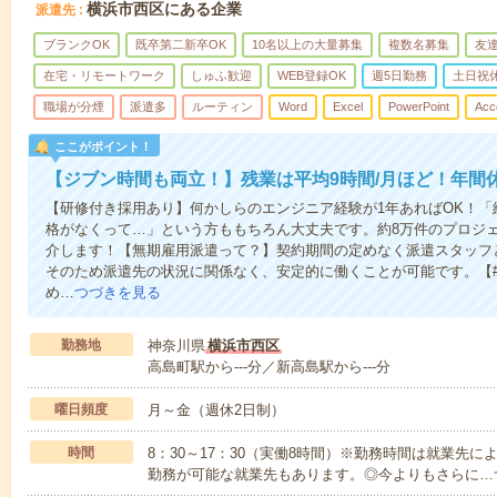
横浜市西区にある企業
派遣先
ブランクOK
既卒第二新卒OK
10名以上の大量募集
複数名募集
友達
在宅・リモートワーク
しゅふ歓迎
WEB登録OK
週5日勤務
土日祝
職場が分煙
派遣多
ルーティン
Word
Excel
PowerPoint
Acc
ここがポイント！
【ジブン時間も両立！】残業は平均9時間/月ほど！年間休
【研修付き採用あり】何かしらのエンジニア経験が1年あればOK！
格がなくって…」という方ももちろん大丈夫です。約8万件のプロジ
介します！【無期雇用派遣って？】契約期間の定めなく派遣スタッフ
そのため派遣先の状況に関係なく、安定的に働くことが可能です。【#
め…
つづきを見る
勤務地
神奈川県
横浜市西区
高島町駅から---分／新高島駅から---分
曜日頻度
月～金（週休2日制）
時間
8：30～17：30（実働8時間）※勤務時間は就業先
勤務が可能な就業先もあります。◎今よりもさらに…