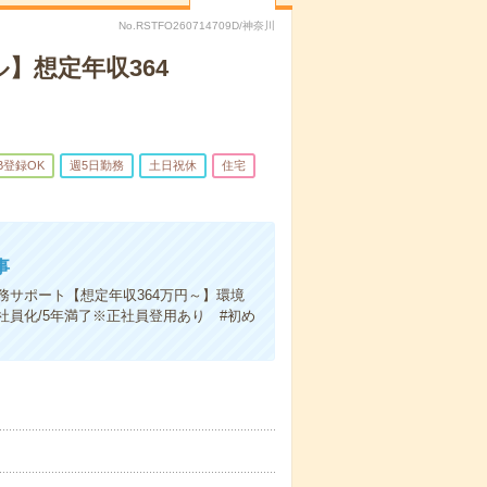
No.RSTFO260714709D/神奈川
】想定年収364
B登録OK
週5日勤務
土日祝休
住宅
事
務サポート【想定年収364万円～】環境
員化/5年満了※正社員登用あり #初め