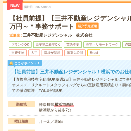
NEW
掲載日
2026/08/09
【社員前提】【三井不動産レジデンシャル
万円～＊事務サポート
紹介予定派遣
三井不動産レジデンシャル 株式会社
派遣先
ブランクOK
既卒第二新卒OK
英語不要
在宅・リモートワーク
WE
交費支給
大手
職場が禁煙
派遣先公開
Excel
ここがポイント！
【社員前提】三井不動産レジデンシャル！横浜でのお仕
【直接雇用後在宅勤務OK※週2日】三井不動産レジデンシャルにて事
オススメ！リクルートスタッフィングからの直接雇用実績あり！契約社
ての派遣歓迎 #WEB登録OK
勤務地
神奈川県
横浜市西区
横浜駅から徒歩7分
曜日頻度
月～金／週5日