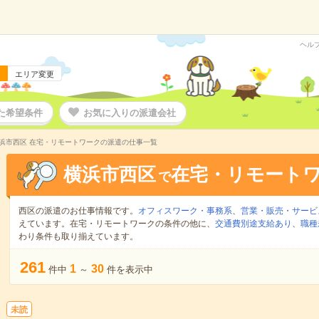
ヘル
エリア変更
た希望条件
お気に入りの派遣会社
浜市西区 在宅・リモートワークの派遣の仕事一覧
横浜市西区
在宅・リモート
で
西区の派遣のお仕事情報です。
オフィスワーク・事務系
、
営業・販売・サービ
えています。在宅・リモートワークの条件の他に、
交通費別途支給あり
、
職種
わり条件も取り揃えています。
261
1
30
件中
～
件を表示中
未読