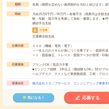
期間
長期（期間を定めない雇用契約を当社と結びます）派
時給
月給25万6千円～55万円＋各種手当（残業代は全額支給
験・年齢・能力等を考慮して加給・優遇します。★同
継続手当支給
交通費
交通費全額支給
仕事内容
ＣＡＤ（機械・電気・電子）
＜一生もののスキルが身につく仕事です＞・図面作成
ート・図面修正、トレース・図面データの管理・印刷
応募資格
ブランクOK / 英語力不要
■エンジニア経験 1年以上（微経験もOK）SEやプ
ヘルプデスク、テストなど業務難易度、工程・プロジ
派遣会社
株式会社スタッフサービス エンジニアリング事業本
応募する
気になる！