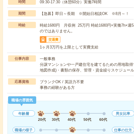
時間
09:30-17:30（休憩60分）実働7時間
期間
【急募】即日～長期 ※開始日相談OK ※8月～！
時給
時給1680円 月収例 25万円 時給1680円×実働7h×
のではありません。
交通費
1ヶ月3万円を上限として実費支給
仕事内容
一般事務
分譲マンションや一戸建住宅を建てるための用地取得
地図作成)・書類の保存、管理・資金繰りスケジュー
応募資格
ブランクOK / 英語力不要
事務の経験がある方
職場の雰囲気
年齢層
男女比率
20代
30代
40代
50代
60代
職場の様子
仕事の仕方