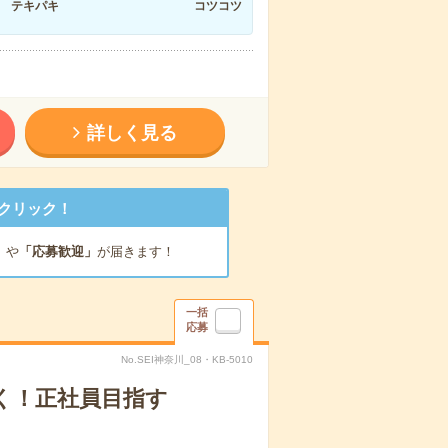
テキパキ
コツコツ
詳しく見る
クリック！
」
や
「応募歓迎」
が届きます！
一括
応募
No.SEI神奈川_08・KB-5010
く！正社員目指す