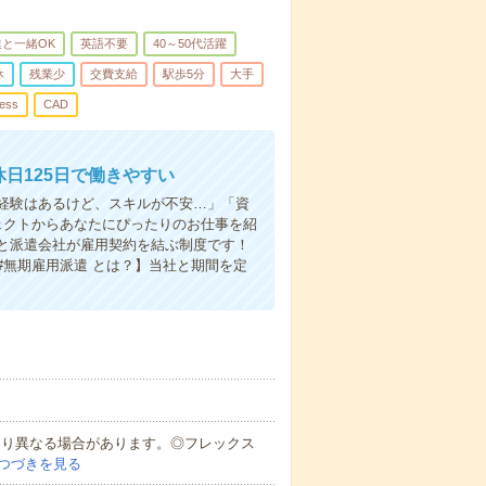
と一緒OK
英語不要
40～50代活躍
休
残業少
交費支給
駅歩5分
大手
ess
CAD
日125日で働きやすい
「経験はあるけど、スキルが不安…」「資
ェクトからあなたにぴったりのお仕事を紹
と派遣会社が雇用契約を結ぶ制度です！
無期雇用派遣 とは？】当社と期間を定
により異なる場合があります。◎フレックス
つづきを見る