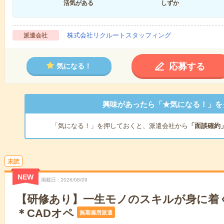
活気がある
しずか
株式会社リクルートスタッフィング
派遣会社
応募する
気になる！
興味があったら「★気になる！」を
「気になる！」を押しておくと、派遣会社から
「面談確約
未読
NEW
掲載日
2026/08/09
【研修あり】一生モノのスキルが身に着
＊CADオペ
無期雇用派遣