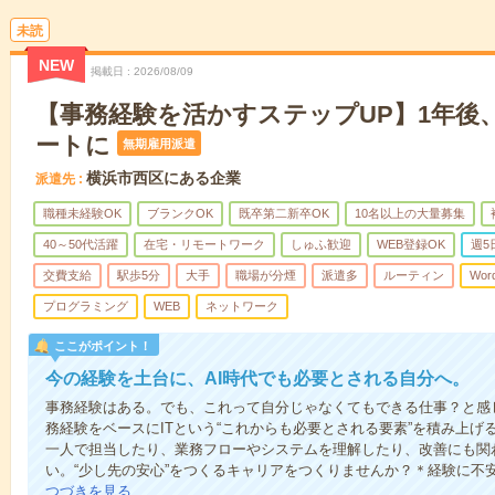
未読
NEW
掲載日
2026/08/09
【事務経験を活かすステップUP】1年後、
ートに
無期雇用派遣
横浜市西区にある企業
派遣先
職種未経験OK
ブランクOK
既卒第二新卒OK
10名以上の大量募集
40～50代活躍
在宅・リモートワーク
しゅふ歓迎
WEB登録OK
週5
交費支給
駅歩5分
大手
職場が分煙
派遣多
ルーティン
Wor
プログラミング
WEB
ネットワーク
ここがポイント！
今の経験を土台に、AI時代でも必要とされる自分へ。
事務経験はある。でも、これって自分じゃなくてもできる仕事？と感
務経験をベースにITという“これからも必要とされる要素”を積み上げる
一人で担当したり、業務フローやシステムを理解したり、改善にも関
い。“少し先の安心”をつくるキャリアをつくりませんか？＊経験に不
つづきを見る