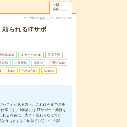
一括
応募
No.STFSVS神奈川_08・WH01-4090
頼られるITサポ
複数名募集
友達と一緒OK
英語不要
日勤務
土日祝休
残業少
IT通信Web
d
Excel
PowerPoint
Access
じたことがある方へ。これは今までの事
仕事です。1年後には ITサポート業務を
われる存在に。大きく変わらなくてい
安な方もまずはご応募ください！面談…