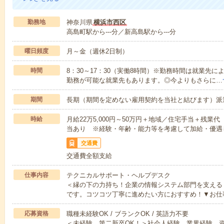
勤務地
神奈川県
横浜市西区
高島町駅から---分／新高島駅から---分
曜日頻度
月～金（週休2日制）
時間
8：30～17：30（実働8時間）※勤務時間は就業先
勤務が可能な就業先もあります。◎今よりもさらに…
期間
長期（期間を定めない雇用契約を当社と結びます）派
時給
月給22万5,000円～50万円＋地域／住宅手当＋残
当あり ※経験・年齢・能力等を考慮して加給・優遇
交通費
交通費全額支給
仕事内容
テクニカルサポート・ヘルプデスク
＜縁の下の力持ち！企業の情報システム部門を支える
です。コツコツ丁寧に進めたい方におすすめ！▼お仕
応募資格
職種未経験OK / ブランクOK / 英語力不要
＜未経験、第二新卒OK！＞社会人経験、業界経験、