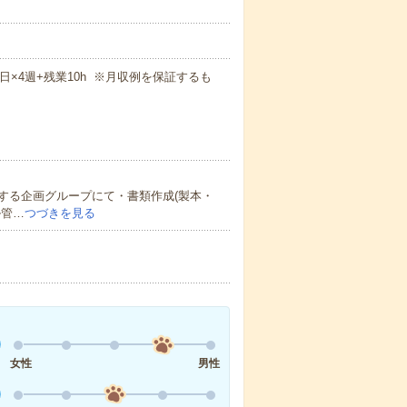
週5日×4週+残業10h ※月収例を保証するも
する企画グループにて・書類作成(製本・
ル管…
つづきを見る
女性
男性