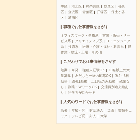
中区
港北区
神奈川区
鶴見区
都筑
区
金沢区
青葉区
戸塚区
保土ヶ谷
区
港南区
職種でお仕事情報をさがす
オフィスワーク・事務系
営業・販売・サー
ビス系
クリエイティブ系
IT・エンジニア
系
技術系
医療・介護・福祉・教育系
軽
作業・物流・工場・その他
こだわりでお仕事情報をさがす
短期
単発
職種未経験OK
10名以上の大
量募集
友だちと一緒の応募OK
週2～3日
勤務
週4日勤務
土日祝のみ勤務
残業な
し
副業・WワークOK
交通費別途支給あ
り
語学力が活かせる
人気のワードでお仕事情報をさがす
急募
年齢不問
財団法人
英語
書類チェ
ック
テレビ局
封入
大学