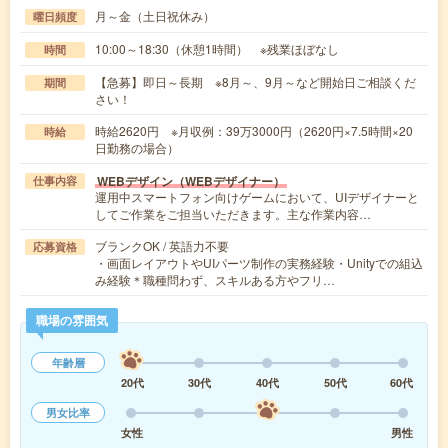
月～金（土日祝休み）
曜日頻度
10:00～18:30（休憩1時間） ※残業ほぼなし
時間
【急募】即日～長期 ※8月～、9月～など開始日ご相談くだ
期間
さい！
時給2620円 ※月収例：39万3000円（2620円×7.5時間×20
時給
日勤務の場合）
WEBデザイン（WEBデザイナー）
仕事内容
運用中スマートフォン向けゲームにおいて、UIデザイナーと
してご作業をご担当いただきます。主な作業内容…
ブランクOK / 英語力不要
応募資格
・画面レイアウトやUIパーツ制作の実務経験・Unityでの組込
み経験＊職種問わず、スキルある方やフリ…
職場の雰囲気
年齢層
20代
30代
40代
50代
60代
男女比率
女性
男性