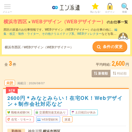
メニュー
気になる!
ログイン
検索
横浜市西区
×
WEBデザイン（WEBデザイナー）
のお仕事一覧
西区の派遣のお仕事情報です。WEBデザイン（WEBデザイナー）のお仕事の他に、
編
集・校正・制作・ライター
、
その他クリエイティブ系
、
WEBディレクター
などを取り
揃えています。さらに、
短期
・
単発
などの期間や、
職種未経験OK
などのこだわり条件
で絞り込んでいただけます。職種辞典：
WEBデザイン(WEBデザイナー)のお仕事と
条件の変更
は？とは？
横浜市西区 / WEBデザイン（WEBデザイナー）
3
2,600
全
件
平均時給:
円
時給順
新着順
未読
掲載日
2026/08/07
NEW
2600円＊みなとみらい！在宅OK！Webデザイ
ン＋制作会社対応など
職種未経験OK
交通費別途支給あり
土日祝日が休み
在宅・リモート
WEB登録OK
派遣
神奈川県
横浜市西区
勤務地