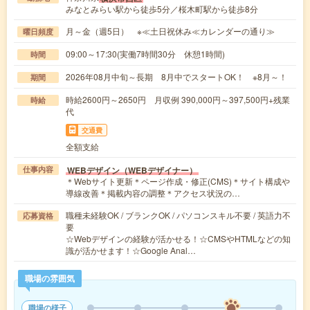
みなとみらい駅から徒歩5分／桜木町駅から徒歩8分
月～金（週5日） ※≪土日祝休み≪カレンダーの通り≫
曜日頻度
09:00～17:30(実働7時間30分 休憩1時間)
時間
2026年08月中旬～長期 8月中でスタートOK！ ※8月～！
期間
時給2600円～2650円 月収例 390,000円～397,500円+残業
時給
代
交通費
全額支給
WEBデザイン（WEBデザイナー）
仕事内容
＊Webサイト更新＊ページ作成・修正(CMS)＊サイト構成や
導線改善＊掲載内容の調整＊アクセス状況の…
職種未経験OK / ブランクOK / パソコンスキル不要 / 英語力不
応募資格
要
☆Webデザインの経験が活かせる！☆CMSやHTMLなどの知
識が活かせます！☆Google Anal…
職場の雰囲気
職場の様子