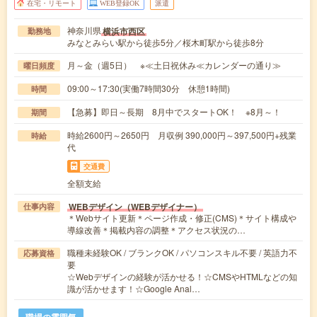
在宅・リモート
WEB登録OK
派遣
神奈川県
横浜市西区
勤務地
みなとみらい駅から徒歩5分／桜木町駅から徒歩8分
月～金（週5日） ※≪土日祝休み≪カレンダーの通り≫
曜日頻度
09:00～17:30(実働7時間30分 休憩1時間)
時間
【急募】即日～長期 8月中でスタートOK！ ※8月～！
期間
時給2600円～2650円 月収例 390,000円～397,500円+残業
時給
代
交通費
全額支給
WEBデザイン（WEBデザイナー）
仕事内容
＊Webサイト更新＊ページ作成・修正(CMS)＊サイト構成や
導線改善＊掲載内容の調整＊アクセス状況の…
職種未経験OK / ブランクOK / パソコンスキル不要 / 英語力不
応募資格
要
☆Webデザインの経験が活かせる！☆CMSやHTMLなどの知
識が活かせます！☆Google Anal…