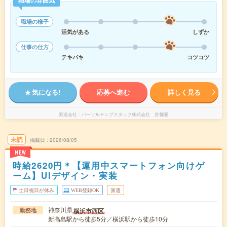
職場の雰囲気
職場の様子
活気がある
しずか
仕事の仕方
テキパキ
コツコツ
気になる!
応募へ進む
詳しく見る
派遣会社
パーソルテンプスタッフ株式会社 首都圏
未読
掲載日
2026/08/05
NEW
時給2620円＊【運用中スマートフォン向けゲ
ーム】UIデザイン・実装
土日祝日が休み
WEB登録OK
派遣
神奈川県
横浜市西区
勤務地
新高島駅から徒歩5分／横浜駅から徒歩10分