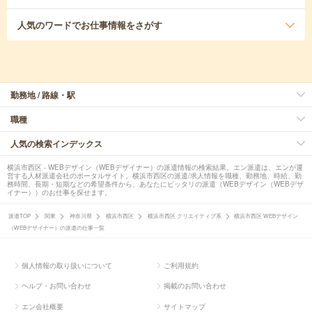
人気のワード
でお仕事情報をさがす
勤務地 / 路線・駅
職種
人気の検索インデックス
横浜市西区 - WEBデザイン（WEBデザイナー）の派遣情報の検索結果。エン派遣は、エンが運
営する人材派遣会社のポータルサイト。横浜市西区の派遣/求人情報を職種、勤務地、時給、勤
務時間、長期・短期などの希望条件から、あなたにピッタリの派遣（WEBデザイン（WEBデザ
イナー））のお仕事を探せます。
派遣TOP
関東
神奈川県
横浜市西区
横浜市西区 クリエイティブ系
横浜市西区 WEBデザイン
（WEBデザイナー）の派遣の仕事一覧
個人情報の取り扱いについて
ご利用規約
ヘルプ・お問い合わせ
掲載のお問い合わせ
エン会社概要
サイトマップ