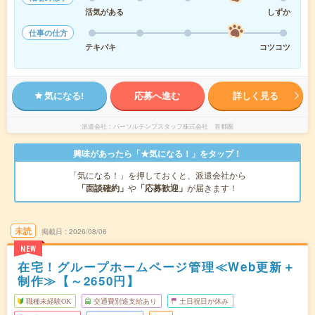
活気がある
しずか
仕事の仕方
テキパキ
コツコツ
気になる!
応募へ進む
詳しく見る
派遣会社
パーソルテンプスタッフ株式会社 首都圏
興味があったら「★気になる！」をタップ！
「気になる！」を押しておくと、派遣会社から
「面談確約」
や
「応募歓迎」
が届きます！
未読
掲載日
2026/08/06
NEW
在宅！グループホームページ管理≪Web更新＋
制作≫【～2650円】
職種未経験OK
交通費別途支給あり
土日祝日が休み