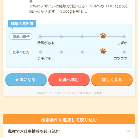
要
☆Webデザインの経験が活かせる！☆CMSやHTMLなどの知
識が活かせます！☆Google Anal…
職場の雰囲気
職場の様子
活気がある
しずか
仕事の仕方
テキパキ
コツコツ
気になる!
応募へ進む
詳しく見る
派遣会社
パーソルテンプスタッフ株式会社 首都圏
検索条件を追加して絞り込む
職種
でお仕事情報を絞り込む