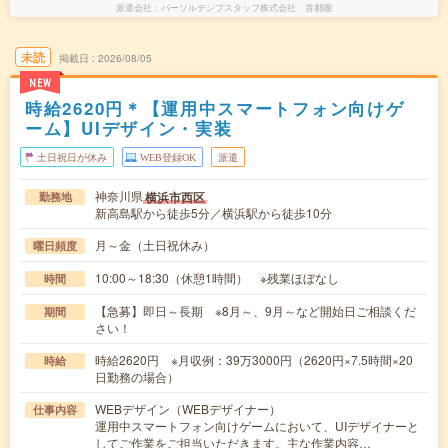
派遣会社
パーソルテンプスタッフ株式会社 首都圏
未読
掲載日
2026/08/05
NEW
時給2620円＊【運用中スマートフォン向けゲ
ーム】UIデザイン・実装
土日祝日が休み
WEB登録OK
派遣
神奈川県
横浜市西区
勤務地
新高島駅から徒歩5分／横浜駅から徒歩10分
月～金（土日祝休み）
曜日頻度
10:00～18:30（休憩1時間） ※残業ほぼなし
時間
【急募】即日～長期 ※8月～、9月～など開始日ご相談くだ
期間
さい！
時給2620円 ※月収例：39万3000円（2620円×7.5時間×20
時給
日勤務の場合）
WEBデザイン（WEBデザイナー）
仕事内容
運用中スマートフォン向けゲームにおいて、UIデザイナーと
してご作業をご担当いただきます。主な作業内容…