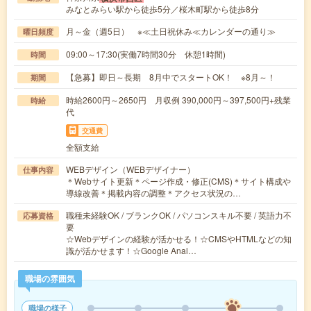
みなとみらい駅から徒歩5分／桜木町駅から徒歩8分
月～金（週5日） ※≪土日祝休み≪カレンダーの通り≫
曜日頻度
09:00～17:30(実働7時間30分 休憩1時間)
時間
【急募】即日～長期 8月中でスタートOK！ ※8月～！
期間
時給2600円～2650円 月収例 390,000円～397,500円+残業
時給
代
交通費
全額支給
WEBデザイン（WEBデザイナー）
仕事内容
＊Webサイト更新＊ページ作成・修正(CMS)＊サイト構成や
導線改善＊掲載内容の調整＊アクセス状況の…
職種未経験OK / ブランクOK / パソコンスキル不要 / 英語力不
応募資格
要
☆Webデザインの経験が活かせる！☆CMSやHTMLなどの知
識が活かせます！☆Google Anal…
職場の雰囲気
職場の様子