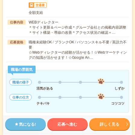
交通費
全額支給
WEBディレクター
仕事内容
＊サイト更新＆ページ作成＊グループ会社との掲載内容調整
＊サイト構築・導線の改善＊アクセス状況の確認＋…
職種未経験OK / ブランクOK / パソコンスキル不要 / 英語力不
応募資格
要
☆Webディレクターの経験が活かせる！☆Webマーケティン
グの知識が活かせます！☆Google An…
職場の雰囲気
職場の様子
活気がある
しずか
仕事の仕方
テキパキ
コツコツ
気になる!
応募へ進む
詳しく見る