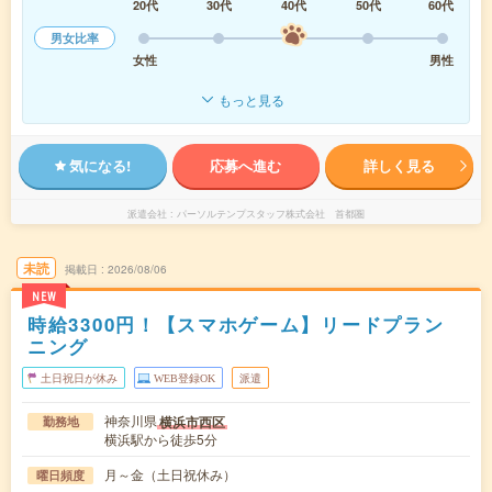
20代
30代
40代
50代
60代
男女比率
女性
男性
もっと見る
気になる!
応募へ進む
詳しく見る
派遣会社
パーソルテンプスタッフ株式会社 首都圏
未読
掲載日
2026/08/06
NEW
時給3300円！【スマホゲーム】リードプラン
ニング
土日祝日が休み
WEB登録OK
派遣
神奈川県
横浜市西区
勤務地
横浜駅から徒歩5分
月～金（土日祝休み）
曜日頻度