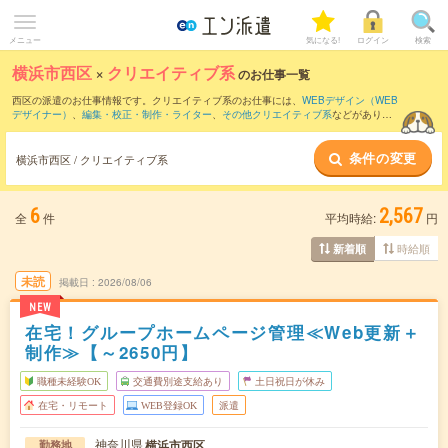
メニュー
気になる!
ログイン
検索
横浜市西区
×
クリエイティブ系
のお仕事一覧
西区の派遣のお仕事情報です。クリエイティブ系のお仕事には、
WEBデザイン（WEB
デザイナー）
、
編集・校正・制作・ライター
、
その他クリエイティブ系
などがありま
す。さらに、
短期
・
単発
などの期間や、
職種未経験OK
などのこだわり条件で絞り込ん
でいただけます。
条件の変更
横浜市西区 / クリエイティブ系
6
2,567
全
件
平均時給:
円
時給順
新着順
未読
掲載日
2026/08/06
NEW
在宅！グループホームページ管理≪Web更新＋
制作≫【～2650円】
職種未経験OK
交通費別途支給あり
土日祝日が休み
在宅・リモート
WEB登録OK
派遣
神奈川県
横浜市西区
勤務地