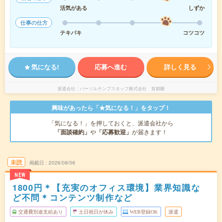
活気がある
しずか
仕事の仕方
テキパキ
コツコツ
気になる!
応募へ進む
詳しく見る
派遣会社
パーソルテンプスタッフ株式会社 首都圏
興味があったら「★気になる！」をタップ！
「気になる！」を押しておくと、派遣会社から
「面談確約」
や
「応募歓迎」
が届きます！
未読
掲載日
2026/08/06
NEW
1800円＊【充実のオフィス環境】業界知識な
ど不問＊コンテンツ制作など
交通費別途支給あり
土日祝日が休み
WEB登録OK
派遣