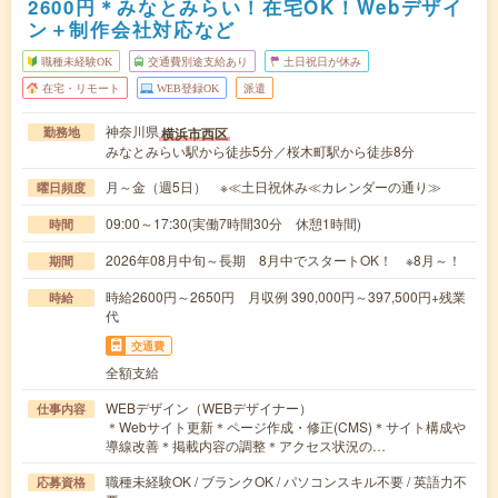
2600円＊みなとみらい！在宅OK！Webデザイ
ン＋制作会社対応など
職種未経験OK
交通費別途支給あり
土日祝日が休み
在宅・リモート
WEB登録OK
派遣
神奈川県
横浜市西区
勤務地
みなとみらい駅から徒歩5分／桜木町駅から徒歩8分
月～金（週5日） ※≪土日祝休み≪カレンダーの通り≫
曜日頻度
09:00～17:30(実働7時間30分 休憩1時間)
時間
2026年08月中旬～長期 8月中でスタートOK！ ※8月～！
期間
時給2600円～2650円 月収例 390,000円～397,500円+残業
時給
代
交通費
全額支給
WEBデザイン（WEBデザイナー）
仕事内容
＊Webサイト更新＊ページ作成・修正(CMS)＊サイト構成や
導線改善＊掲載内容の調整＊アクセス状況の…
職種未経験OK / ブランクOK / パソコンスキル不要 / 英語力不
応募資格