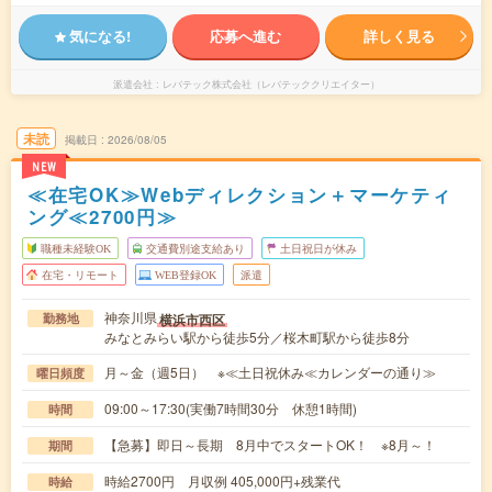
気になる!
応募へ進む
詳しく見る
派遣会社
レバテック株式会社（レバテッククリエイター）
未読
掲載日
2026/08/05
NEW
≪在宅OK≫Webディレクション＋マーケティ
ング≪2700円≫
職種未経験OK
交通費別途支給あり
土日祝日が休み
在宅・リモート
WEB登録OK
派遣
神奈川県
横浜市西区
勤務地
みなとみらい駅から徒歩5分／桜木町駅から徒歩8分
月～金（週5日） ※≪土日祝休み≪カレンダーの通り≫
曜日頻度
09:00～17:30(実働7時間30分 休憩1時間)
時間
【急募】即日～長期 8月中でスタートOK！ ※8月～！
期間
時給2700円 月収例 405,000円+残業代
時給