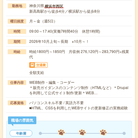
神奈川県
横浜市西区
勤務地
新高島駅から徒歩4分／横浜駅から徒歩8分
月～金（週5日）
曜日頻度
09:00～17:40(実働7時間40分 休憩1時間)
時間
2026年10月上旬～長期 ※10月～！
期間
時給1800円～1850円 月収例 276,120円～283,790円+残業
時給
代
交通費
全額支給
WEB制作・編集・コーダー
仕事内容
＊販売ガイダンスのコンテンツ制作（HTMLなど）＊Drupal
を利用して公式サイト制作/更新＊WEB…
パソコンスキル不要 / 英語力不要
応募資格
■HTML、CSSを利用したWEBサイトの更新修正の実務経験
職場の雰囲気
年齢層