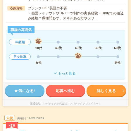
ブランクOK / 英語力不要
応募資格
・画面レイアウトやUIパーツ制作の実務経験・Unityでの組込
み経験＊職種問わず、スキルある方やフリ…
職場の雰囲気
年齢層
20代
30代
40代
50代
60代
男女比率
女性
男性
もっと見る
気になる!
応募へ進む
詳しく見る
派遣会社
レバテック株式会社（レバテッククリエイター）
未読
掲載日
2026/08/04
NEW