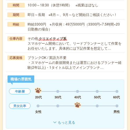
10:00～18:30（休憩1時間） ※残業ほぼなし
時間
即日～長期 ※8月～、9月～など開始日ご相談ください！
期間
時給3300円 ※月収例：49万5000円（3300円×7.5時間×20
時給
日勤務の場合）
その他
クリエイティブ系
仕事内容
スマホゲーム開発において、リードプランナーとして作業を
お任せいたします。具体的には下記作業を想定して…
ブランクOK / 英語力不要
応募資格
・スマホゲームの新規開発または運営におけるプランナー経
験(2年以上)・1タイトル以上でメインプランナ…
職場の雰囲気
年齢層
20代
30代
40代
50代
60代
男女比率
女性
男性
もっと見る