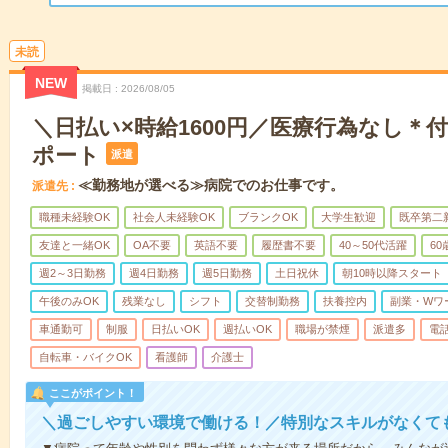
未読
NEW
掲載日
2026/08/05
＼日払い×時給1600円／医療行為なし＊
ポート
派遣
≪勤務地が選べる≫病院でのお仕事です。
派遣先
職種未経験OK
社会人未経験OK
ブランクOK
大学生歓迎
既卒第二
友達と一緒OK
OA不要
英語不要
履歴書不要
40～50代活躍
6
週2～3日勤務
週4日勤務
週5日勤務
土日祝休
朝10時以降スタート
午後のみOK
残業なし
シフト
交替制勤務
扶養控内
副業・Wワ
車通勤可
制服
日払いOK
週払いOK
職場が禁煙
派遣多
電
自転車・バイクOK
看護師
介護士
ここがポイント！
＼過ごしやすい環境で働ける！／特別なスキルがなくて