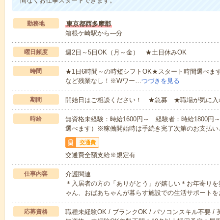
間なくお仕事スタートできます。
勤務地
東京都西多摩郡
箱根ケ崎駅から---分
曜日頻度
週2日～5日OK（月～金） ★土日休みOK
時間
★1日6時間～の時短シフトOK★スタート時間選べます！7:00～1
など残業なし！※Wワー…
つづきを見る
期間
開始日はご相談ください！ ★急募 ★職場が気に入
時給
無資格未経験：時給1600円～ 経験者：時給1800
選べます）※稼働開始時は手続き完了次第のお支払い
交通費
交通費全額支給※規定有
仕事内容
介護関連
＊入居者の方の「ありがとう」が嬉しい＊お年寄りを
ゃん、おばあちゃんが暮らす施設での生活サポートを
応募資格
職種未経験OK / ブランクOK / パソコンスキル不要 /