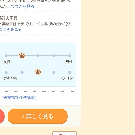
ど生活のお手伝い○診察室への付き添い○
んが…
つづきを見る
 英語力不要
★履歴書は不要です。▽応募後の流れ1)翌
つづきを見る
女性
男性
テキパキ
コツコツ
（医療福祉介護関連）
詳しく見る