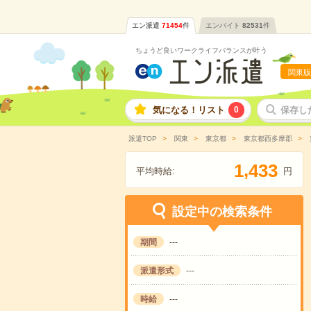
エン派遣
71454
件
エンバイト
82531
件
ちょうど良いワークライフバランスが叶う
関東版
気になる！リスト
0
保存し
派遣TOP
関東
東京都
東京都西多摩郡
,
1
4
3
3
平均時給:
円
設定中の検索条件
期間
---
派遣形式
---
時給
---