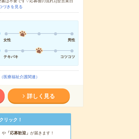
歴書は不要です▽応募後の流れ1)翌営業日
つづきを見る
女性
男性
テキパキ
コツコツ
（医療福祉介護関連）
詳しく見る
クリック！
」
や
「応募歓迎」
が届きます！