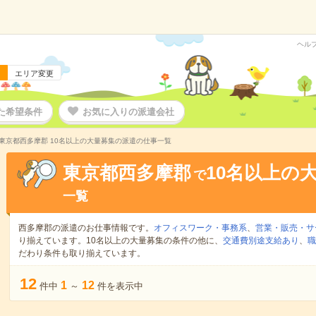
ヘル
エリア変更
た希望条件
お気に入りの派遣会社
東京都西多摩郡 10名以上の大量募集の派遣の仕事一覧
東京都西多摩郡
10名以上の
で
一覧
西多摩郡の派遣のお仕事情報です。
オフィスワーク・事務系
、
営業・販売・サ
り揃えています。10名以上の大量募集の条件の他に、
交通費別途支給あり
、
職
だわり条件も取り揃えています。
12
1
12
件中
～
件を表示中