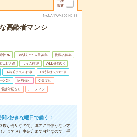
一括
応募
No.MANPWK856443-38
クな高齢者マンシ
新卒OK
10名以上の大量募集
複数名募集
0歳以上活躍
しゅふ歓迎
WEB登録OK
16時前までの仕事
17時前までの仕事
ークOK
医療福祉
交費支給
電話対応なし
ルーティン
時間×好きな曜日で働く！
立度が高めなので、体力に自信がない方
ひとつでお仕事紹介まで可能なので、手