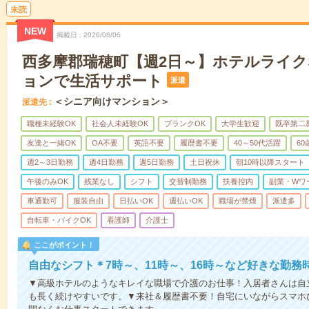
未読
NEW
掲載日
2026/08/06
西多摩郡瑞穂町【週2日～】ホテルライ
ョンで生活サポート
派遣
＜シニア向けマンション＞
派遣先
職種未経験OK
社会人未経験OK
ブランクOK
大学生歓迎
既卒第二
友達と一緒OK
OA不要
英語不要
履歴書不要
40～50代活躍
6
週2～3日勤務
週4日勤務
週5日勤務
土日祝休
朝10時以降スタート
午後のみOK
残業なし
シフト
交替制勤務
扶養控内
副業・Wワ
車通勤可
服装自由
日払いOK
週払いOK
職場が禁煙
派遣多
自転車・バイクOK
看護師
介護士
ここがポイント！
自由なシフト＊7時～、11時～、16時～など好きな勤務
▼高級ホテルのようなキレイな職場で介護のお仕事！入居者さんは自
も長く続けやすいです。▼来社＆履歴書不要！自宅にいながらスマホ