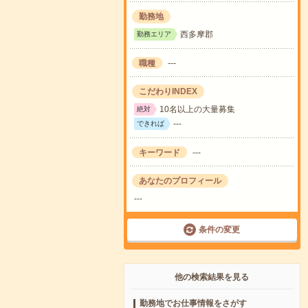
勤務地
西多摩郡
勤務エリア
職種
---
こだわりINDEX
10名以上の大量募集
絶対
---
できれば
キーワード
---
あなたのプロフィール
---
条件の変更
他の検索結果を見る
勤務地でお仕事情報をさがす