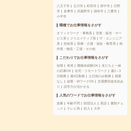
八王子市
立川市
町田市
府中市
日野
市
多摩市
武蔵野市
調布市
三鷹市
小平市
職種でお仕事情報をさがす
オフィスワーク・事務系
営業・販売・サー
ビス系
クリエイティブ系
IT・エンジニア
系
技術系
医療・介護・福祉・教育系
軽
作業・物流・工場・その他
こだわりでお仕事情報をさがす
短期
単発
職種未経験OK
友だちと一緒
の応募OK
在宅・リモートワーク
週2～3
日勤務
週4日勤務
土日祝のみ勤務
残業
なし
副業・WワークOK
交通費別途支給あ
り
語学力が活かせる
人気のワードでお仕事情報をさがす
急募
年齢不問
財団法人
英語
書類チェ
ック
テレビ局
封入
大学