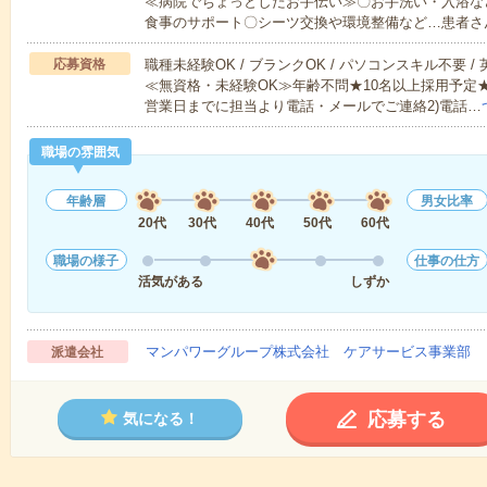
≪病院でちょっとしたお手伝い≫〇お手洗い・入浴な
食事のサポート〇シーツ交換や環境整備など…患者さ
応募資格
職種未経験OK / ブランクOK / パソコンスキル不要 /
≪無資格・未経験OK≫年齢不問★10名以上採用予定
営業日までに担当より電話・メールでご連絡2)電話…
職場の雰囲気
年齢層
男女比率
20代
30代
40代
50代
60代
職場の様子
仕事の仕方
活気がある
しずか
マンパワーグループ株式会社 ケアサービス事業部 
派遣会社
応募する
気になる！