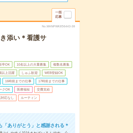
一括
応募
No.MANPWK856443-38
付き添い＊看護サ
新卒OK
10名以上の大量募集
複数名募集
0歳以上活躍
しゅふ歓迎
WEB登録OK
16時前までの仕事
17時前までの仕事
ークOK
医療福祉
交費支給
話対応なし
ルーティン
も「ありがとう」と感謝される＊