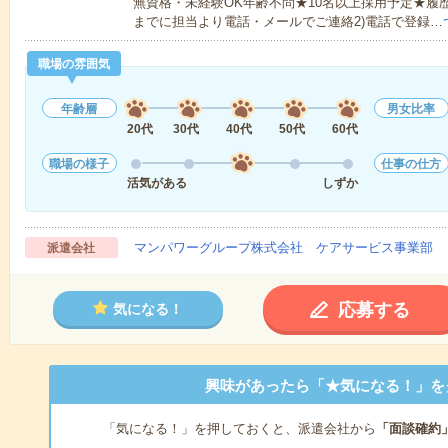
無資格・未経験OK年齢不問★10名以上採用予定★履
までに担当より電話・メールでご連絡2)電話で登録…
職場の雰囲気
年齢層
男女比率
20代
30代
40代
50代
60代
職場の様子
仕事の仕方
活気がある
しずか
マンパワーグループ株式会社 ケアサービス事業部 
派遣会社
応募する
気になる！
興味があったら「★気になる！」を
「気になる！」を押しておくと、派遣会社から
「面談確約