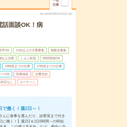
一括
応募
No.MANPWK856443-38
電話面談OK！病
新卒OK
10名以上の大量募集
複数名募集
0歳以上活躍
しゅふ歓迎
WEB登録OK
16時前までの仕事
17時前までの仕事
ークOK
医療福祉
交費支給
話対応なし
ルーティン
日で働く！週2日～！
さんに食事を運んだり、診察室まで付き
に働く！】週2日＆1日6時間～の時短
は水木、この週は月水金」など、都合に合