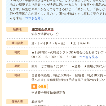
▼病院って年齢や性別を問わず様々な方が来る場所だから、みんなが
地よい環境でより患者さんが快適に過ごせるよう、お食事やお風呂の
します。特別なスキルがなくてもできるけど、「助かった」「ありが
師や看護師さんが近くにいるのも、困った時はすぐに頼れて安心です
んも未経…
つづきを見る
勤務地
東京都西多摩郡
箱根ケ崎駅から---分
曜日頻度
週2日～5日OK（月～金） ★土日休みOK
時間
★1日6時間～の時短シフトOK★都合に合わせてシフト
09：00～15：009：00～18：001…
つづきを見る
期間
開始日はご相談ください！ ★急募 ★職場が気に入
時給
無資格未経験：時給1600円～ 経験者：時給1800
選べます）※稼働開始時は手続き完了次第のお支払い
交通費
交通費全額支給※規定有
仕事内容
看護助手