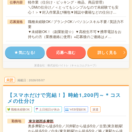
軽作業（仕分け・ピッキング・検品、商品管理）
仕事内容
＼DMの仕分け／＜とってもシンプルなので未経験でも安
心！＞▼封入作業及び梱包▼雑誌や書籍などの仕分け…
職種未経験OK / ブランクOK / パソコンスキル不要 / 英語力不
応募資格
要
▼未経験OK！（副業歓迎☆）▼高校生不可▼携帯電話をお
持ちの方（業務連絡に使用）※応募後のご連絡はメ…
気になる!
応募へ進む
詳しく見る
派遣会社
株式会社バイトレ（キャムコムグループ）
未読
掲載日
2026/05/07
【スマホだけで完結！】時給1,200円～＊コス
メの仕分け
職種未経験OK
土日祝日が休み
WEB登録OK
派遣
東京都西多摩郡
勤務地
奥多摩駅から徒歩5分／川井駅から徒歩5分／古里(東京都)駅
から徒歩5分／白丸(東京都)駅から徒歩5分／鳩ノ巣駅から徒