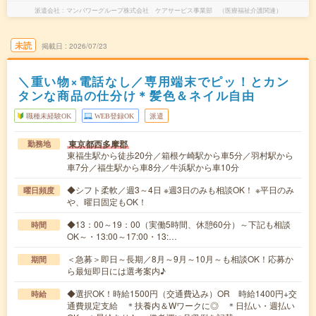
派遣会社
マンパワーグループ株式会社 ケアサービス事業部 （医療福祉介護関連）
未読
掲載日
2026/07/23
＼重い物×電話なし／専用端末でピッ！とカン
タンな商品の仕分け＊髪色＆ネイル自由
職種未経験OK
WEB登録OK
派遣
東京都西多摩郡
勤務地
東福生駅から徒歩20分／箱根ケ崎駅から車5分／羽村駅から
車7分／福生駅から車8分／牛浜駅から車10分
◆シフト柔軟／週3～4日 ※週3日のみも相談OK！ ※平日のみ
曜日頻度
や、曜日固定もOK！
◆13：00～19：00（実働5時間、休憩60分）～下記も相談
時間
OK～・13:00～17:00・13:…
＜急募＞即日～長期／8月～9月～10月～も相談OK！応募か
期間
ら最短即日には選考案内♪
◆選択OK！時給1500円（交通費込み）OR 時給1400円+交
時給
通費規定支給 ＊扶養内＆Wワークに◎ ＊日払い・週払い