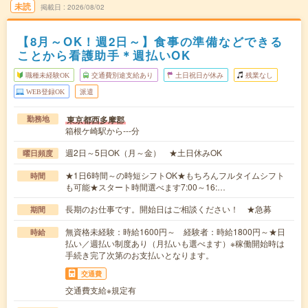
未読
掲載日
2026/08/02
【8月～OK！週2日～】食事の準備などできる
ことから看護助手＊週払いOK
職種未経験OK
交通費別途支給あり
土日祝日が休み
残業なし
WEB登録OK
派遣
東京都西多摩郡
勤務地
箱根ケ崎駅から---分
週2日～5日OK（月～金） ★土日休みOK
曜日頻度
★1日6時間～の時短シフトOK★もちろんフルタイムシフト
時間
も可能★スタート時間選べます7:00～16:…
長期のお仕事です。開始日はご相談ください！ ★急募
期間
無資格未経験：時給1600円～ 経験者：時給1800円～★日
時給
払い／週払い制度あり（月払いも選べます）※稼働開始時は
手続き完了次第のお支払いとなります。
交通費
交通費支給※規定有