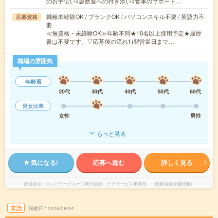
のお手伝い○診察室への付き添い○食事のサポート…
職種未経験OK / ブランクOK / パソコンスキル不要 / 英語力不
応募資格
要
≪無資格・未経験OK≫年齢不問★10名以上採用予定★履歴
書は不要です。▽応募後の流れ1)翌営業日まで…
職場の雰囲気
年齢層
20代
30代
40代
50代
60代
男女比率
女性
男性
もっと見る
気になる!
応募へ進む
詳しく見る
派遣会社
マンパワーグループ株式会社 ケアサービス事業部 （医療福祉介護関連）
未読
掲載日
2026/08/04