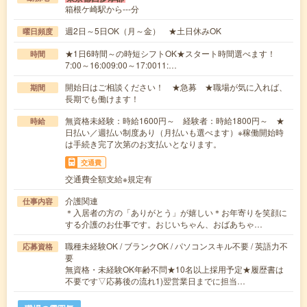
箱根ケ崎駅から---分
週2日～5日OK（月～金） ★土日休みOK
曜日頻度
★1日6時間～の時短シフトOK★スタート時間選べます！
時間
7:00～16:009:00～17:0011:…
開始日はご相談ください！ ★急募 ★職場が気に入れば、
期間
長期でも働けます！
無資格未経験：時給1600円～ 経験者：時給1800円～ ★
時給
日払い／週払い制度あり（月払いも選べます）※稼働開始時
は手続き完了次第のお支払いとなります。
交通費
交通費全額支給※規定有
介護関連
仕事内容
＊入居者の方の「ありがとう」が嬉しい＊お年寄りを笑顔に
する介護のお仕事です。おじいちゃん、おばあちゃ…
職種未経験OK / ブランクOK / パソコンスキル不要 / 英語力不
応募資格
要
無資格・未経験OK年齢不問★10名以上採用予定★履歴書は
不要です▽応募後の流れ1)翌営業日までに担当…