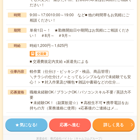
ださい！
9:00～17:0010:00～19:00 など■ 他の時間帯もお気軽にご
時間
相談ください！
単発1日～！ ★勤務開始日や期間はお気軽にご相談くださ
期間
い！ ＃8月～ ＃9月～
時給1,200円～1,625円
時給
交通費
■ 交通費規定内支給 ※派遣先による
軽作業（仕分け・ピッキング・検品、商品管理）
仕事内容
＼チラシの仕分け／＜とってもシンプルなので未経験でも安
心！＞▼封入作業及び梱包▼雑誌や書籍などの仕分…
職種未経験OK / ブランクOK / パソコンスキル不要 / 英語力不
応募資格
要
▼未経験OK！（副業歓迎☆）▼高校生不可▼携帯電話をお
持ちの方（業務連絡に使用）※応募後のご連絡はメ…
気になる!
応募へ進む
詳しく見る
派遣会社
株式会社バイトレ（キャムコムグループ）