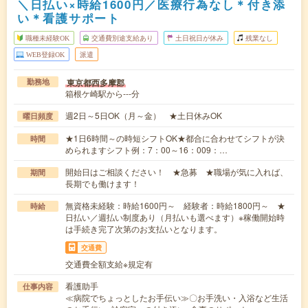
＼日払い×時給1600円／医療行為なし＊付き添
い＊看護サポート
職種未経験OK
交通費別途支給あり
土日祝日が休み
残業なし
WEB登録OK
派遣
東京都西多摩郡
勤務地
箱根ケ崎駅から---分
週2日～5日OK（月～金） ★土日休みOK
曜日頻度
★1日6時間～の時短シフトOK★都合に合わせてシフトが決
時間
められますシフト例：7：00～16：009：…
開始日はご相談ください！ ★急募 ★職場が気に入れば、
期間
長期でも働けます！
無資格未経験：時給1600円～ 経験者：時給1800円～ ★
時給
日払い／週払い制度あり（月払いも選べます）※稼働開始時
は手続き完了次第のお支払いとなります。
交通費
交通費全額支給※規定有
看護助手
仕事内容
≪病院でちょっとしたお手伝い≫〇お手洗い・入浴など生活