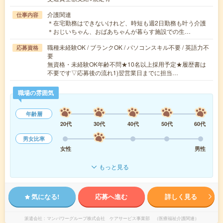
介護関連
仕事内容
＊在宅勤務はできないけれど、時短も週2日勤務も叶う介護
＊おじいちゃん、おばあちゃんが暮らす施設での生…
職種未経験OK / ブランクOK / パソコンスキル不要 / 英語力不
応募資格
要
無資格・未経験OK年齢不問★10名以上採用予定★履歴書は
不要です▽応募後の流れ1)翌営業日までに担当…
職場の雰囲気
年齢層
20代
30代
40代
50代
60代
男女比率
女性
男性
もっと見る
気になる!
応募へ進む
詳しく見る
派遣会社
マンパワーグループ株式会社 ケアサービス事業部 （医療福祉介護関連）