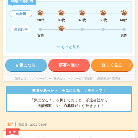
職場の雰囲気
年齢層
20代
30代
40代
50代
60代
男女比率
女性
男性
もっと見る
気になる!
応募へ進む
詳しく見る
派遣会社
マンパワーグループ株式会社 ケアサービス事業部 （医療福祉介護関連）
興味があったら「★気になる！」をタップ！
「気になる！」を押しておくと、派遣会社から
「面談確約」
や
「応募歓迎」
が届きます！
未読
掲載日
2026/08/05
NEW