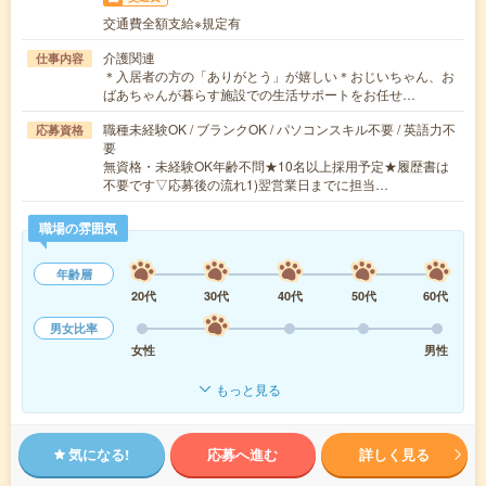
交通費全額支給※規定有
介護関連
仕事内容
＊入居者の方の「ありがとう」が嬉しい＊おじいちゃん、お
ばあちゃんが暮らす施設での生活サポートをお任せ…
職種未経験OK / ブランクOK / パソコンスキル不要 / 英語力不
応募資格
要
無資格・未経験OK年齢不問★10名以上採用予定★履歴書は
不要です▽応募後の流れ1)翌営業日までに担当…
職場の雰囲気
年齢層
20代
30代
40代
50代
60代
男女比率
女性
男性
もっと見る
気になる!
応募へ進む
詳しく見る