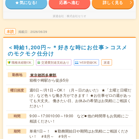
気になる!
応募へ進む
詳しく見る
派遣会社
株式会社セリオ
未読
掲載日
2026/06/29
＜時給1,200円～＊好きな時にお仕事＞コスメ
のモクモク仕分け
職種未経験OK
交通費別途支給あり
WEB登録OK
派遣
東京都西多摩郡
勤務地
箱根ケ崎駅から徒歩5分
週0日～/月1日～OK！ （月～日のあいだ） ★「土曜と日曜だ
曜日頻度
け」など色々な働き方ができます！ ★お仕事ゼロの週があっ
ても大丈夫。 働きたい日、お休みの希望はお気軽にご相談く
ださい！
9:00～17:0010:00～19:00 など■ 他の時間帯もお気軽にご
時間
相談ください！
単発1日～！ ★勤務開始日や期間はお気軽にご相談くださ
期間
い！ ＃8月～ ＃9月～