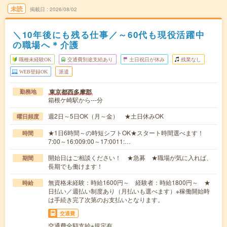
未読
掲載日
2026/08/02
＼10年後にも残る仕事／～60代も現役活躍中
の職場へ＊介護
職種未経験OK
交通費別途支給あり
土日祝日が休み
残業なし
WEB登録OK
派遣
東京都西多摩郡
勤務地
箱根ケ崎駅から---分
週2日～5日OK（月～金） ★土日休みOK
曜日頻度
★1日6時間～の時短シフトOK★スタート時間選べます！
時間
7:00～16:009:00～17:0011:…
開始日はご相談ください！ ★急募 ★職場が気に入れば、
期間
長期でも働けます！
無資格未経験：時給1600円～ 経験者：時給1800円～ ★
時給
日払い／週払い制度あり（月払いも選べます）※稼働開始時
は手続き完了次第のお支払いとなります。
交通費
交通費全額支給※規定有