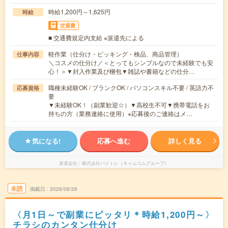
時給1,200円～1,625円
時給
交通費
■ 交通費規定内支給 ※派遣先による
軽作業（仕分け・ピッキング・検品、商品管理）
仕事内容
＼コスメの仕分け／＜とってもシンプルなので未経験でも安
心！＞▼封入作業及び梱包▼雑誌や書籍などの仕分…
職種未経験OK / ブランクOK / パソコンスキル不要 / 英語力不
応募資格
要
▼未経験OK！（副業歓迎☆）▼高校生不可▼携帯電話をお
持ちの方（業務連絡に使用）※応募後のご連絡はメ…
気になる!
応募へ進む
詳しく見る
派遣会社
株式会社バイトレ（キャムコムグループ）
未読
掲載日
2026/06/26
〈月1日～で副業にピッタリ＊時給1,200円～〉
チラシのカンタン仕分け