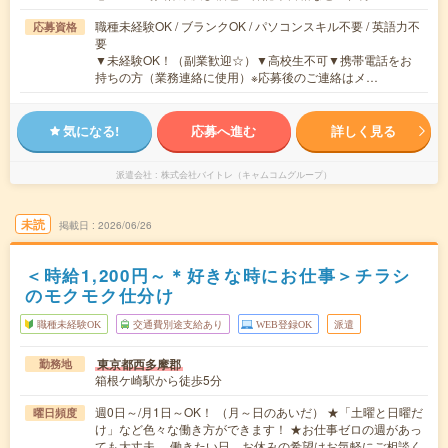
職種未経験OK / ブランクOK / パソコンスキル不要 / 英語力不
応募資格
要
▼未経験OK！（副業歓迎☆）▼高校生不可▼携帯電話をお
持ちの方（業務連絡に使用）※応募後のご連絡はメ…
気になる!
応募へ進む
詳しく見る
派遣会社
株式会社バイトレ（キャムコムグループ）
未読
掲載日
2026/06/26
＜時給1,200円～＊好きな時にお仕事＞チラシ
のモクモク仕分け
職種未経験OK
交通費別途支給あり
WEB登録OK
派遣
東京都西多摩郡
勤務地
箱根ケ崎駅から徒歩5分
週0日～/月1日～OK！ （月～日のあいだ） ★「土曜と日曜だ
曜日頻度
け」など色々な働き方ができます！ ★お仕事ゼロの週があっ
ても大丈夫。 働きたい日、お休みの希望はお気軽にご相談く