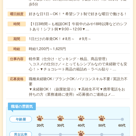
歩5分
好きな日1日～OK！＊希望シフト制で好きな曜日で働ける！
曜日頻度
【1日3時間～も相談OK!】午前中のみや18時以降などのシフ
時間
トあり！シフト例▼9:00～12:00▼…
1日だけの単発OK！＃8月～ ＃9月～
期間
時給1,200円～1,625円
時給
軽作業（仕分け・ピッキング・検品、商品管理）
仕事内容
＼コスメの仕分け／＜とってもシンプルなので未経験でも安
心！＞▼チョコレート商品の箱詰め・ラベル貼り・…
職種未経験OK / ブランクOK / パソコンスキル不要 / 英語力不
応募資格
要
▼未経験OK！（副業歓迎☆）▼高校生不可▼携帯電話をお
持ちの方（業務連絡に使用）※応募後のご連絡はメ…
職場の雰囲気
年齢層
20代
30代
40代
50代
60代
男女比率