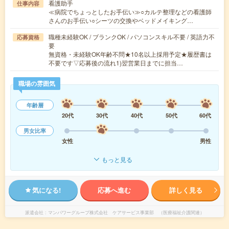
看護助手
仕事内容
≪病院でちょっとしたお手伝い≫○カルテ整理などの看護師
さんのお手伝い○シーツの交換やベッドメイキング…
職種未経験OK / ブランクOK / パソコンスキル不要 / 英語力不
応募資格
要
無資格・未経験OK年齢不問★10名以上採用予定★履歴書は
不要です▽応募後の流れ1)翌営業日までに担当…
職場の雰囲気
年齢層
20代
30代
40代
50代
60代
男女比率
女性
男性
もっと見る
気になる!
応募へ進む
詳しく見る
派遣会社
マンパワーグループ株式会社 ケアサービス事業部 （医療福祉介護関連）