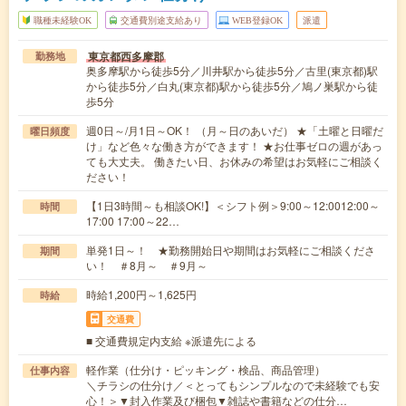
職種未経験OK
交通費別途支給あり
WEB登録OK
派遣
東京都西多摩郡
勤務地
奥多摩駅から徒歩5分／川井駅から徒歩5分／古里(東京都)駅
から徒歩5分／白丸(東京都)駅から徒歩5分／鳩ノ巣駅から徒
歩5分
週0日～/月1日～OK！ （月～日のあいだ） ★「土曜と日曜だ
曜日頻度
け」など色々な働き方ができます！ ★お仕事ゼロの週があっ
ても大丈夫。 働きたい日、お休みの希望はお気軽にご相談く
ださい！
【1日3時間～も相談OK!】＜シフト例＞9:00～12:0012:00～
時間
17:00 17:00～22…
単発1日～！ ★勤務開始日や期間はお気軽にご相談くださ
期間
い！ ＃8月～ ＃9月～
時給1,200円～1,625円
時給
交通費
■ 交通費規定内支給 ※派遣先による
軽作業（仕分け・ピッキング・検品、商品管理）
仕事内容
＼チラシの仕分け／＜とってもシンプルなので未経験でも安
心！＞▼封入作業及び梱包▼雑誌や書籍などの仕分…