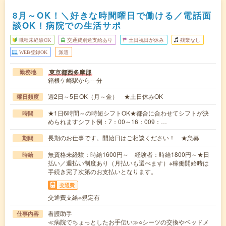
8月～OK！＼好きな時間曜日で働ける／電話面
談OK！病院での生活サポ
職種未経験OK
交通費別途支給あり
土日祝日が休み
残業なし
WEB登録OK
派遣
東京都西多摩郡
勤務地
箱根ケ崎駅から---分
週2日～5日OK（月～金） ★土日休みOK
曜日頻度
★1日6時間～の時短シフトOK★都合に合わせてシフトが決
時間
められますシフト例：7：00～16：009：…
長期のお仕事です。開始日はご相談ください！ ★急募
期間
無資格未経験：時給1600円～ 経験者：時給1800円～★日
時給
払い／週払い制度あり（月払いも選べます）※稼働開始時は
手続き完了次第のお支払いとなります。
交通費
交通費支給※規定有
看護助手
仕事内容
≪病院でちょっとしたお手伝い≫○シーツの交換やベッドメ