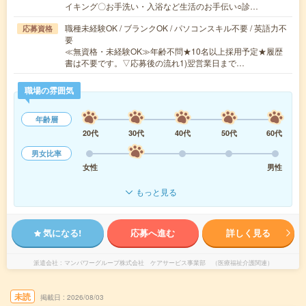
イキング〇お手洗い・入浴など生活のお手伝い○診…
職種未経験OK / ブランクOK / パソコンスキル不要 / 英語力不
応募資格
要
≪無資格・未経験OK≫年齢不問★10名以上採用予定★履歴
書は不要です。▽応募後の流れ1)翌営業日まで…
職場の雰囲気
年齢層
20代
30代
40代
50代
60代
男女比率
女性
男性
もっと見る
気になる!
応募へ進む
詳しく見る
派遣会社
マンパワーグループ株式会社 ケアサービス事業部 （医療福祉介護関連）
未読
掲載日
2026/08/03