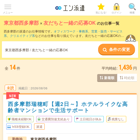
メニュー
気になる!
ログイン
検索
東京都西多摩郡
×
友だちと一緒の応募OK
のお仕事一覧
西多摩郡の派遣のお仕事情報です。
オフィスワーク・事務系
、
営業・販売・サービス
系
、
クリエイティブ系
などのお仕事を取り揃えています。友だちと一緒の応募OKの条
件の他に、
交通費別途支給あり
、
職種未経験OK
、
残業なし
などのこだわり条件も取り
揃えています。
条件の変更
東京都西多摩郡 / 友だちと一緒の応募OK
14
1,436
全
件
平均時給:
円
時給順
新着順
未読
掲載日
2026/08/06
NEW
西多摩郡瑞穂町【週2日～】ホテルライクな高
齢者マンションで生活サポート
職種未経験OK
交通費別途支給あり
土日祝日が休み
残業なし
WEB登録OK
派遣
東京都西多摩郡
勤務地