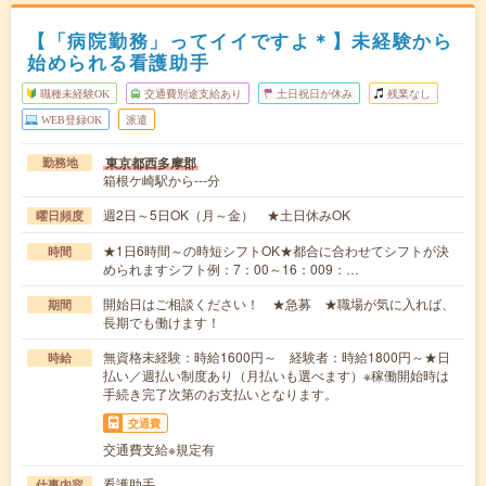
【「病院勤務」ってイイですよ＊】未経験から
始められる看護助手
職種未経験OK
交通費別途支給あり
土日祝日が休み
残業なし
WEB登録OK
派遣
東京都西多摩郡
勤務地
箱根ケ崎駅から---分
週2日～5日OK（月～金） ★土日休みOK
曜日頻度
★1日6時間～の時短シフトOK★都合に合わせてシフトが決
時間
められますシフト例：7：00～16：009：…
開始日はご相談ください！ ★急募 ★職場が気に入れば、
期間
長期でも働けます！
無資格未経験：時給1600円～ 経験者：時給1800円～★日
時給
払い／週払い制度あり（月払いも選べます）※稼働開始時は
手続き完了次第のお支払いとなります。
交通費
交通費支給※規定有
看護助手
仕事内容