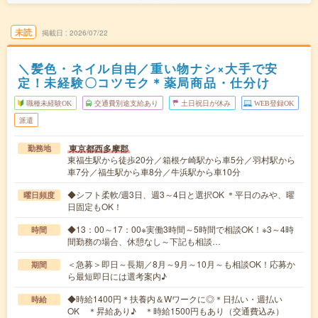
未読
掲載日
2026/07/22
＼髪色・ネイル自由／重い物ナシ×大手で安
定！未経験〇コツモク＊薬局商品・仕分け
職種未経験OK
交通費別途支給あり
土日祝日が休み
WEB登録OK
派遣
東京都西多摩郡
勤務地
東福生駅から徒歩20分／箱根ケ崎駅から車5分／羽村駅から
車7分／福生駅から車8分／牛浜駅から車10分
◆シフト柔軟/週3日、週3～4日と選択OK ＊平日のみや、曜
曜日頻度
日固定もOK！
◆13：00～17：00※実働3時間～5時間で相談OK！※3～4時
時間
間勤務の場合、休憩なし～下記も相談…
＜急募＞即日～長期／8月～9月～10月～も相談OK！応募か
期間
ら最短即日には選考案内♪
◆時給1400円＊扶養内＆Wワークに◎＊日払い・週払い
時給
OK ＊昇給あり♪ ＊時給1500円もあり（交通費込み）