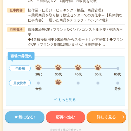
OK ＊昇給あり♪ ※備考欄に月収例を記載
軽作業（仕分け・ピッキング・検品、商品管理）
仕事内容
～薬局商品を取り扱う物流センターでのお仕事～【具体的な
仕事内容】・届いた商品をチェック・ハンディ端末…
職種未経験OK / ブランクOK / パソコンスキル不要 / 英語力不
応募資格
要
◆4名積極採用中♪未経験からスタートした方多数！◆ブラン
クOK（ブランク期間は問いません）#履歴書不…
職場の雰囲気
年齢層
20代
30代
40代
50代
60代
男女比率
女性
男性
もっと見る
気になる!
応募へ進む
詳しく見る
派遣会社
株式会社セリオ