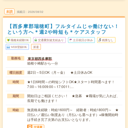
未読
掲載日
2026/08/02
【西多摩郡瑞穂町】フルタイムじゃ働けない！
という方へ＊週2や時短も＊ケアスタッフ
職種未経験OK
交通費別途支給あり
土日祝日が休み
残業なし
WEB登録OK
派遣
東京都西多摩郡
勤務地
箱根ケ崎駅から---分
週2日～5日OK（月～金） ★土日休みOK
曜日頻度
★1日6時間～の時短シフトOK★スタート時間選べます！
時間
7:00～16:009:00～17:0011:…
開始日はご相談ください！ ★急募 ★職場が気に入れば、
期間
長期でも働けます！
無資格未経験：時給1600円～ 経験者：時給1800円～ ★
時給
日払い／週払い制度あり（月払いも選べます）※稼働開始時
は手続き完了次第のお支払いとなります。
交通費