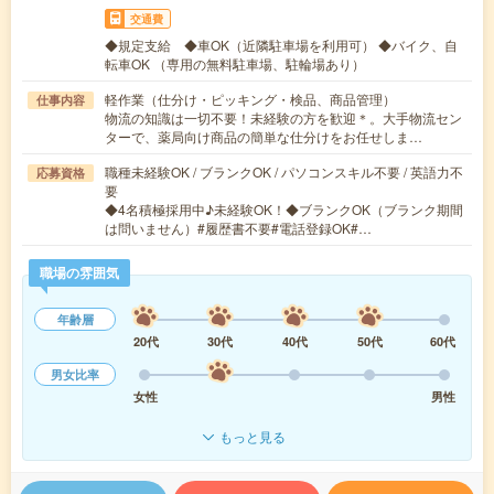
交通費
◆規定支給 ◆車OK（近隣駐車場を利用可） ◆バイク、自
転車OK （専用の無料駐車場、駐輪場あり）
軽作業（仕分け・ピッキング・検品、商品管理）
仕事内容
物流の知識は一切不要！未経験の方を歓迎＊。大手物流セン
ターで、薬局向け商品の簡単な仕分けをお任せしま…
職種未経験OK / ブランクOK / パソコンスキル不要 / 英語力不
応募資格
要
◆4名積極採用中♪未経験OK！◆ブランクOK（ブランク期間
は問いません）#履歴書不要#電話登録OK#…
職場の雰囲気
年齢層
20代
30代
40代
50代
60代
男女比率
女性
男性
もっと見る