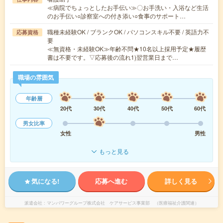
≪病院でちょっとしたお手伝い≫〇お手洗い・入浴など生活
のお手伝い○診察室への付き添い○食事のサポート…
職種未経験OK / ブランクOK / パソコンスキル不要 / 英語力不
応募資格
要
≪無資格・未経験OK≫年齢不問★10名以上採用予定★履歴
書は不要です。▽応募後の流れ1)翌営業日まで…
職場の雰囲気
年齢層
20代
30代
40代
50代
60代
男女比率
女性
男性
もっと見る
気になる!
応募へ進む
詳しく見る
派遣会社
マンパワーグループ株式会社 ケアサービス事業部 （医療福祉介護関連）