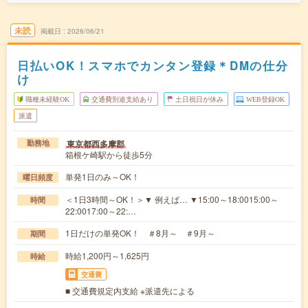
未読
掲載日
2026/06/21
日払いOK！スマホでカンタン登録＊DMの仕分
け
職種未経験OK
交通費別途支給あり
土日祝日が休み
WEB登録OK
派遣
東京都西多摩郡
勤務地
箱根ケ崎駅から徒歩5分
単発1日のみ～OK！
曜日頻度
＜1日3時間～OK！＞▼ 例えば… ▼15:00～18:0015:00～
時間
22:0017:00～22:…
1日だけの単発OK！ ＃8月～ ＃9月～
期間
時給1,200円～1,625円
時給
交通費
■ 交通費規定内支給 ※派遣先による