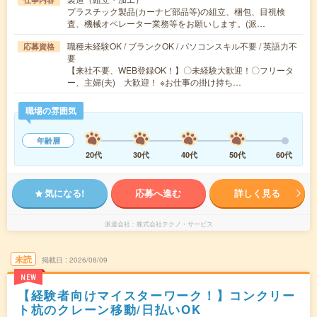
プラスチック製品(カーナビ部品等)の組立、梱包、目視検
査、機械オペレーター業務等をお願いします。(派…
職種未経験OK / ブランクOK / パソコンスキル不要 / 英語力不
応募資格
要
【来社不要、WEB登録OK！】〇未経験大歓迎！〇フリータ
ー、主婦(夫) 大歓迎！ ※お仕事の掛け持ち…
職場の雰囲気
年齢層
20代
30代
40代
50代
60代
気になる!
応募へ進む
詳しく見る
派遣会社
株式会社テクノ・サービス
未読
掲載日
2026/08/09
NEW
【経験者向けマイスターワーク！】コンクリー
ト杭のクレーン移動/日払いOK