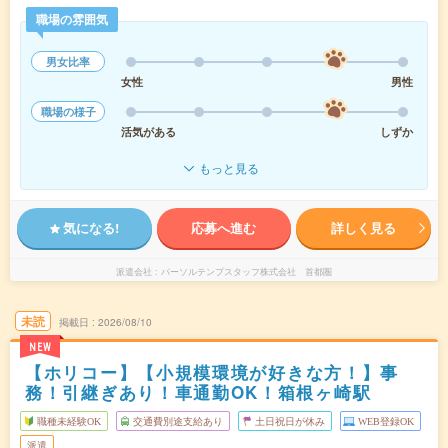
職場の雰囲気
男女比率
女性
男性
職場の様子
活気がある
しずか
もっと見る
気になる!
応募へ進む
詳しく見る
派遣会社
パーソルテンプスタッフ株式会社 首都圏
未読
掲載日
2026/08/10
NEW
【ホリコー】【小規模環境が好きな方！】事
務！引継ぎあり！車通勤OK！箱根ヶ崎駅
職種未経験OK
交通費別途支給あり
土日祝日が休み
WEB登録OK
派遣