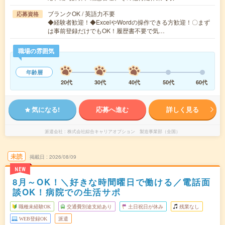
ブランクOK / 英語力不要
応募資格
◆経験者歓迎！◆ExcelやWordの操作できる方歓迎！〇まず
は事前登録だけでもOK！履歴書不要で気…
職場の雰囲気
年齢層
20代
30代
40代
50代
60代
気になる!
応募へ進む
詳しく見る
派遣会社
株式会社綜合キャリアオプション 製造事業部（全国）
未読
掲載日
2026/08/09
NEW
8月～OK！＼好きな時間曜日で働ける／電話面
談OK！病院での生活サポ
職種未経験OK
交通費別途支給あり
土日祝日が休み
残業なし
WEB登録OK
派遣