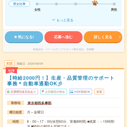
男女比率
女性
男性
もっと見る
気になる!
応募へ進む
詳しく見る
派遣会社
パーソルテンプスタッフ株式会社 首都圏
未読
掲載日
2026/08/09
NEW
【時給2000円！】生産・品質管理のサポート
事務＊自動車通勤OK彡
交通費別途支給あり
土日祝日が休み
WEB登録OK
派遣
東京都西多摩郡
勤務地
月～金曜日
曜日頻度
8：00～17：00(休憩60分、実働8時間) ■残業：～15時間/
時間
月 ■時短の相談も可能です！