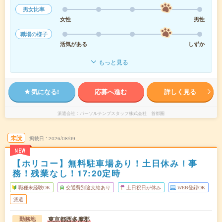
男女比率
女性
男性
職場の様子
活気がある
しずか
もっと見る
気になる!
応募へ進む
詳しく見る
派遣会社
パーソルテンプスタッフ株式会社 首都圏
未読
掲載日
2026/08/09
NEW
【ホリコー】無料駐車場あり！土日休み！事
務！残業なし！17:20定時
職種未経験OK
交通費別途支給あり
土日祝日が休み
WEB登録OK
派遣
東京都西多摩郡
勤務地