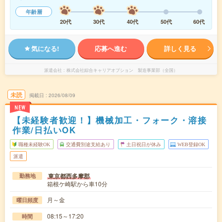
年齢層
20代
30代
40代
50代
60代
気になる!
応募へ進む
詳しく見る
派遣会社
株式会社綜合キャリアオプション 製造事業部（全国）
未読
掲載日
2026/08/09
NEW
【未経験者歓迎！】機械加工・フォーク・溶接
作業/日払いOK
職種未経験OK
交通費別途支給あり
土日祝日が休み
WEB登録OK
派遣
東京都西多摩郡
勤務地
箱根ケ崎駅から車10分
月～金
曜日頻度
08:15～17:20
時間