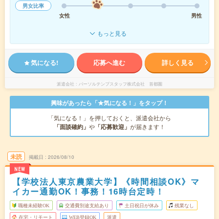
男女比率
女性
男性
もっと見る
気になる!
応募へ進む
詳しく見る
派遣会社
パーソルテンプスタッフ株式会社 首都圏
興味があったら「★気になる！」をタップ！
「気になる！」を押しておくと、派遣会社から
「面談確約」
や
「応募歓迎」
が届きます！
未読
掲載日
2026/08/10
NEW
【学校法人東京農業大学】《時間相談OK》マ
イカー通勤OK！事務！16時台定時！
職種未経験OK
交通費別途支給あり
土日祝日が休み
残業なし
在宅・リモート
WEB登録OK
派遣