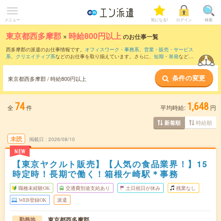
メニュー
気になる!
ログイン
検索
東京都西多摩郡
×
時給800円以上
のお仕事一覧
西多摩郡の派遣のお仕事情報です。
オフィスワーク・事務系
、
営業・販売・サービス
系
、
クリエイティブ系
などのお仕事を取り揃えています。さらに、
短期
・
単発
などの
期間や、
職種未経験OK
などのこだわり条件で絞り込んでいただけます。
条件の変更
時給
1250円以上
・
1800円以上
の求人はこちら
東京都西多摩郡 / 時給800円以上
当サイトでは法令を遵守し、最低賃金以上の求人のみを掲載しています。
74
1,648
全
件
平均時給:
円
時給順
新着順
未読
掲載日
2026/08/10
NEW
【東京ヤクルト販売】【人気の食品業界！】15
時定時！長期で働く！箱根ケ崎駅＊事務
職種未経験OK
交通費別途支給あり
土日祝日が休み
残業なし
WEB登録OK
派遣
東京都西多摩郡
勤務地