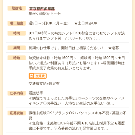
東京都西多摩郡
勤務地
箱根ケ崎駅から---分
週2日～5日OK（月～金） ★土日休みOK
曜日頻度
★1日6時間～の時短シフトOK★都合に合わせてシフトが決
時間
められますシフト例：7：00～16：009：…
長期のお仕事です。開始日はご相談ください！ ★急募
期間
無資格未経験：時給1600円～ 経験者：時給1800円～★日
時給
払い／週払い制度あり（月払いも選べます）※稼働開始時は
手続き完了次第のお支払いとなります。
交通費
交通費支給※規定有
看護助手
仕事内容
≪病院でちょっとしたお手伝い≫○シーツの交換やベッドメ
イキング〇お手洗い・入浴など生活のお手伝い○診…
職種未経験OK / ブランクOK / パソコンスキル不要 / 英語力不
応募資格
要
≪無資格・未経験OK≫年齢不問★10名以上採用予定★履歴
書は不要です。▽応募後の流れ1)翌営業日まで…