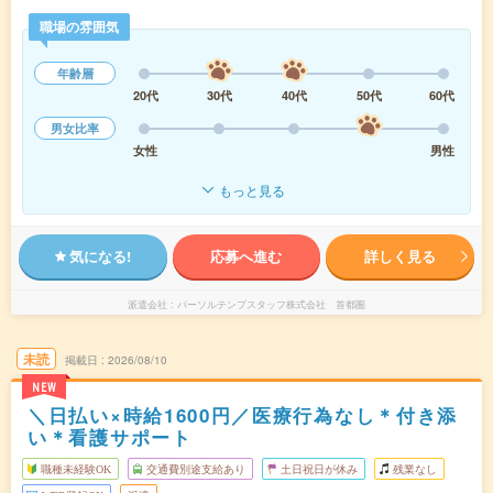
職場の雰囲気
年齢層
20代
30代
40代
50代
60代
男女比率
女性
男性
もっと見る
気になる!
応募へ進む
詳しく見る
派遣会社
パーソルテンプスタッフ株式会社 首都圏
未読
掲載日
2026/08/10
NEW
＼日払い×時給1600円／医療行為なし＊付き添
い＊看護サポート
職種未経験OK
交通費別途支給あり
土日祝日が休み
残業なし