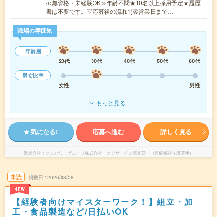
≪無資格・未経験OK≫年齢不問★10名以上採用予定★履歴
書は不要です。▽応募後の流れ1)翌営業日まで…
職場の雰囲気
年齢層
20代
30代
40代
50代
60代
男女比率
女性
男性
もっと見る
気になる!
応募へ進む
詳しく見る
派遣会社
マンパワーグループ株式会社 ケアサービス事業部 （医療福祉介護関連）
未読
掲載日
2026/08/08
NEW
【経験者向けマイスターワーク！】組立・加
工・食品製造など/日払いOK