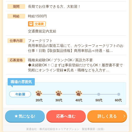
長期でお仕事できる方、大歓迎！
期間
時給1500円
時給
交通費
交通費規定内支給
フォークリフト
仕事内容
商用車部品の製造工場にて、カウンターフォークリフトのお
仕事！日勤【取扱製品情報】商用車部品≪待遇・福…
職種未経験OK / ブランクOK / 英語力不要
応募資格
◆未経験OK！〇まずは事前登録だけでもOK！履歴書不要で
気軽にオンライン登録★氏名・職種などを入力す…
職場の雰囲気
年齢層
20代
30代
40代
50代
60代
気になる!
応募へ進む
詳しく見る
派遣会社
株式会社綜合キャリアオプション 製造事業部（全国）