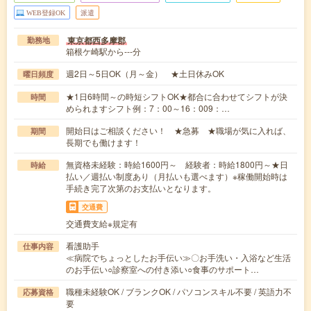
WEB登録OK
派遣
東京都西多摩郡
勤務地
箱根ケ崎駅から---分
週2日～5日OK（月～金） ★土日休みOK
曜日頻度
★1日6時間～の時短シフトOK★都合に合わせてシフトが決
時間
められますシフト例：7：00～16：009：…
開始日はご相談ください！ ★急募 ★職場が気に入れば、
期間
長期でも働けます！
無資格未経験：時給1600円～ 経験者：時給1800円～★日
時給
払い／週払い制度あり（月払いも選べます）※稼働開始時は
手続き完了次第のお支払いとなります。
交通費
交通費支給※規定有
看護助手
仕事内容
≪病院でちょっとしたお手伝い≫〇お手洗い・入浴など生活
のお手伝い○診察室への付き添い○食事のサポート…
職種未経験OK / ブランクOK / パソコンスキル不要 / 英語力不
応募資格
要