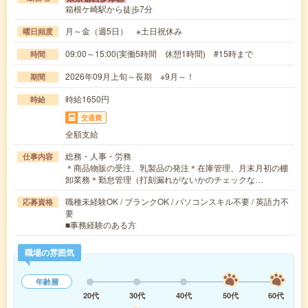
箱根ケ崎駅から徒歩7分
月～金（週5日） ※土日祝休み
曜日頻度
09:00～15:00(実働5時間 休憩1時間) #15時まで
時間
2026年09月上旬～長期 ※9月～！
期間
時給1650円
時給
交通費
全額支給
総務・人事・労務
仕事内容
＊商品物販の受注、乳製品の発注＊在庫管理、月末月初の棚
卸業務＊勤怠管理（打刻漏れがないかのチェックな…
職種未経験OK / ブランクOK / パソコンスキル不要 / 英語力不
応募資格
要
■事務経験のある方
職場の雰囲気
年齢層
20代
30代
40代
50代
60代