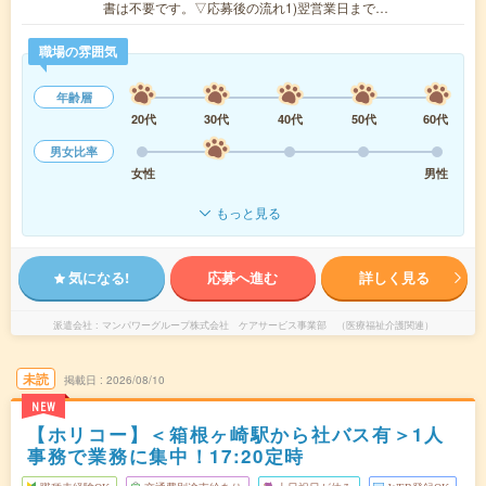
書は不要です。▽応募後の流れ1)翌営業日まで…
職場の雰囲気
年齢層
20代
30代
40代
50代
60代
男女比率
女性
男性
もっと見る
気になる!
応募へ進む
詳しく見る
派遣会社
マンパワーグループ株式会社 ケアサービス事業部 （医療福祉介護関連）
未読
掲載日
2026/08/10
NEW
【ホリコー】＜箱根ヶ崎駅から社バス有＞1人
事務で業務に集中！17:20定時