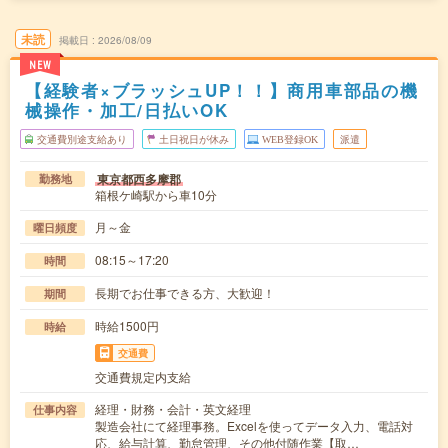
未読
掲載日
2026/08/09
NEW
【経験者×ブラッシュUP！！】商用車部品の機
械操作・加工/日払いOK
交通費別途支給あり
土日祝日が休み
WEB登録OK
派遣
東京都西多摩郡
勤務地
箱根ケ崎駅から車10分
月～金
曜日頻度
08:15～17:20
時間
長期でお仕事できる方、大歓迎！
期間
時給1500円
時給
交通費
交通費規定内支給
経理・財務・会計・英文経理
仕事内容
製造会社にて経理事務。Excelを使ってデータ入力、電話対
応、給与計算、勤怠管理、その他付随作業【取…