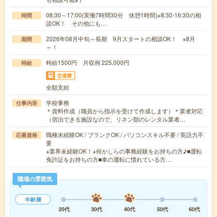
08:30～17:00(実働7時間30分 休憩1時間)※8:30-16:30の相
時間
談OK！ その他にも…
2026年08月中旬～長期 9月スタートの相談OK！ ※8月
期間
～！
時給1500円 月収例 225,000円
時給
交通費
全額支給
学校事務
仕事内容
＊資料作成（職員から指示を受けて作成します）＊業者対応
（宿泊できる施設なので、リネン類のレンタル業者…
職種未経験OK / ブランクOK / パソコンスキル不要 / 英語力不
応募資格
要
※業界未経験OK！※何かしらの事務経験をお持ちの方♪■運転
免許証をお持ちの方■車の運転に慣れている方…
職場の雰囲気
年齢層
20代
30代
40代
50代
60代