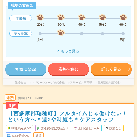
職場の雰囲気
年齢層
20代
30代
40代
50代
60代
男女比率
女性
男性
もっと見る
気になる!
応募へ進む
詳しく見る
派遣会社
マンパワーグループ株式会社 ケアサービス事業部 （医療福祉介護関連）
未読
掲載日
2026/08/08
NEW
【西多摩郡瑞穂町】フルタイムじゃ働けない！
という方へ＊週2や時短も＊ケアスタッフ
職種未経験OK
交通費別途支給あり
土日祝日が休み
残業なし
WEB登録OK
派遣