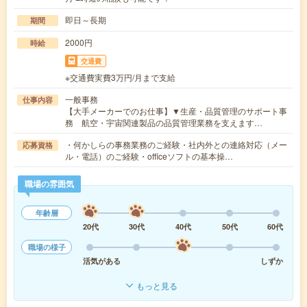
即日～長期
期間
2000円
時給
交通費
※交通費実費3万円/月まで支給
一般事務
仕事内容
【大手メーカーでのお仕事】▼生産・品質管理のサポート事
務 航空・宇宙関連製品の品質管理業務を支えます…
・何かしらの事務業務のご経験・社内外との連絡対応（メー
応募資格
ル・電話）のご経験・officeソフトの基本操…
職場の雰囲気
年齢層
20代
30代
40代
50代
60代
職場の様子
活気がある
しずか
もっと見る