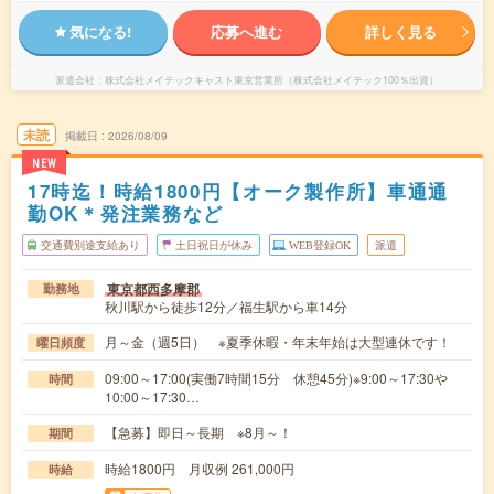
気になる!
応募へ進む
詳しく見る
派遣会社
株式会社メイテックキャスト東京営業所（株式会社メイテック100％出資）
未読
掲載日
2026/08/09
NEW
17時迄！時給1800円【オーク製作所】車通通
勤OK＊発注業務など
交通費別途支給あり
土日祝日が休み
WEB登録OK
派遣
東京都西多摩郡
勤務地
秋川駅から徒歩12分／福生駅から車14分
月～金（週5日） ※夏季休暇・年末年始は大型連休です！
曜日頻度
09:00～17:00(実働7時間15分 休憩45分)※9:00～17:30や
時間
10:00～17:30…
【急募】即日～長期 ※8月～！
期間
時給1800円 月収例 261,000円
時給