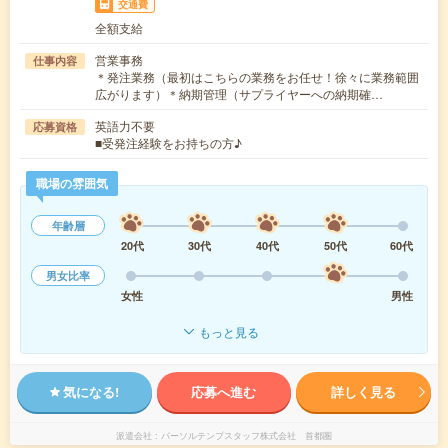
交通費
全額支給
営業事務
仕事内容
＊発注業務（最初はこちらの業務をお任せ！徐々に業務範囲
広がります）＊納期管理（サプライヤーへの納期確…
英語力不要
応募資格
■受発注経験をお持ちの方♪
職場の雰囲気
年齢層
20代
30代
40代
50代
60代
男女比率
女性
男性
もっと見る
気になる!
応募へ進む
詳しく見る
派遣会社
パーソルテンプスタッフ株式会社 首都圏