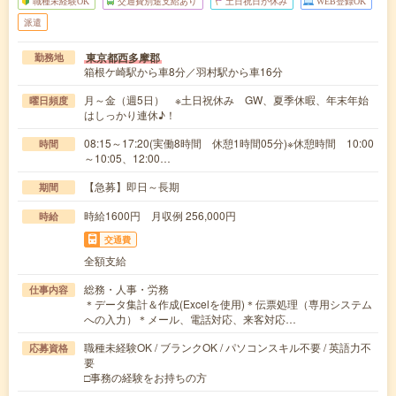
職種未経験OK
交通費別途支給あり
土日祝日が休み
WEB登録OK
派遣
東京都西多摩郡
勤務地
箱根ケ崎駅から車8分／羽村駅から車16分
月～金（週5日） ※土日祝休み GW、夏季休暇、年末年始
曜日頻度
はしっかり連休♪！
08:15～17:20(実働8時間 休憩1時間05分)※休憩時間 10:00
時間
～10:05、12:00…
【急募】即日～長期
期間
時給1600円 月収例 256,000円
時給
交通費
全額支給
総務・人事・労務
仕事内容
＊データ集計＆作成(Excelを使用)＊伝票処理（専用システム
への入力）＊メール、電話対応、来客対応…
職種未経験OK / ブランクOK / パソコンスキル不要 / 英語力不
応募資格
要
□事務の経験をお持ちの方