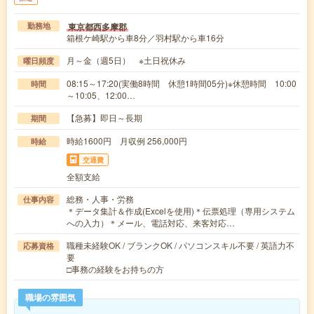
東京都西多摩郡
勤務地
箱根ケ崎駅から車8分／羽村駅から車16分
月～金（週5日） ※土日祝休み
曜日頻度
08:15～17:20(実働8時間 休憩1時間05分)※休憩時間 10:00
時間
～10:05、12:00…
【急募】即日～長期
期間
時給1600円 月収例 256,000円
時給
交通費
全額支給
総務・人事・労務
仕事内容
＊データ集計＆作成(Excelを使用)＊伝票処理（専用システム
への入力）＊メール、電話対応、来客対応…
職種未経験OK / ブランクOK / パソコンスキル不要 / 英語力不
応募資格
要
□事務の経験をお持ちの方
職場の雰囲気