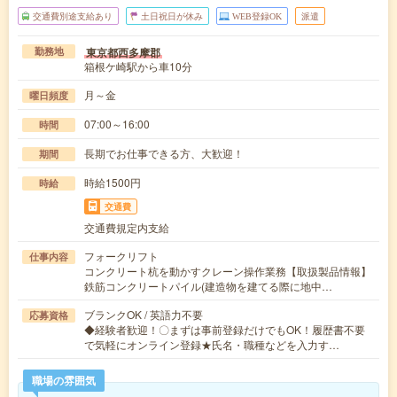
交通費別途支給あり
土日祝日が休み
WEB登録OK
派遣
東京都西多摩郡
勤務地
箱根ケ崎駅から車10分
月～金
曜日頻度
07:00～16:00
時間
長期でお仕事できる方、大歓迎！
期間
時給1500円
時給
交通費
交通費規定内支給
フォークリフト
仕事内容
コンクリート杭を動かすクレーン操作業務【取扱製品情報】
鉄筋コンクリートパイル(建造物を建てる際に地中…
ブランクOK / 英語力不要
応募資格
◆経験者歓迎！〇まずは事前登録だけでもOK！履歴書不要
で気軽にオンライン登録★氏名・職種などを入力す…
職場の雰囲気