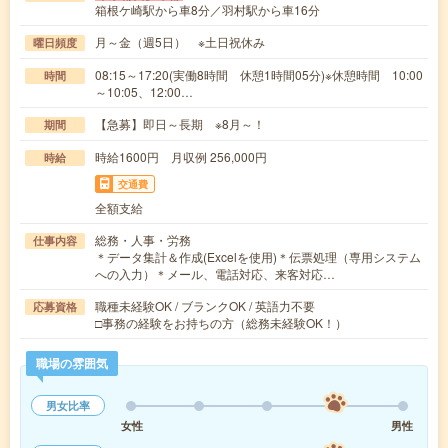
箱根ケ崎駅から車8分／羽村駅から車16分
月～金（週5日） ※土日祝休み
曜日頻度
08:15～17:20(実働8時間 休憩1時間05分)※休憩時間 10:00
時間
～10:05、12:00…
【急募】即日～長期 ※8月～！
期間
時給1600円 月収例 256,000円
時給
交通費
全額支給
総務・人事・労務
仕事内容
＊データ集計＆作成(Excelを使用)＊伝票処理（専用システム
への入力）＊メール、電話対応、来客対応…
職種未経験OK / ブランクOK / 英語力不要
応募資格
□事務の経験をお持ちの方（総務未経験OK！）
職場の雰囲気
男女比率
女性
男性