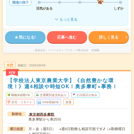
職場の様子
活気がある
しずか
もっと見る
気になる!
応募へ進む
詳しく見る
派遣会社
パーソルテンプスタッフ株式会社 首都圏
未読
掲載日
2026/08/09
NEW
【学校法人東京農業大学】《自然豊かな環
境！》週4相談や時短OK！奥多摩町×事務！
職種未経験OK
交通費別途支給あり
土日祝日が休み
在宅・リモート
WEB登録OK
派遣
東京都西多摩郡
勤務地
奥多摩駅から車20分
月～金（週5日） ※週4日勤務も相談可能です♪（※勤務曜日
曜日頻度
も相談可能♪）