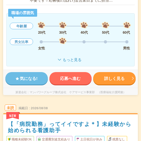
職場の雰囲気
年齢層
20代
30代
40代
50代
60代
男女比率
女性
男性
もっと見る
気になる!
応募へ進む
詳しく見る
派遣会社
マンパワーグループ株式会社 ケアサービス事業部 （医療福祉介護関連）
未読
掲載日
2026/08/08
NEW
【「病院勤務」ってイイですよ＊】未経験から
始められる看護助手
職種未経験OK
交通費別途支給あり
土日祝日が休み
残業なし