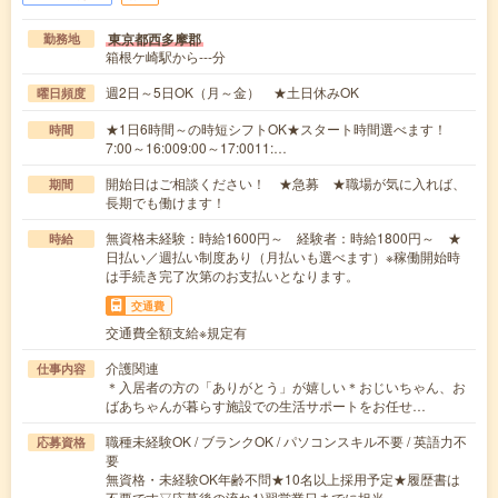
東京都西多摩郡
勤務地
箱根ケ崎駅から---分
週2日～5日OK（月～金） ★土日休みOK
曜日頻度
★1日6時間～の時短シフトOK★スタート時間選べます！
時間
7:00～16:009:00～17:0011:…
開始日はご相談ください！ ★急募 ★職場が気に入れば、
期間
長期でも働けます！
無資格未経験：時給1600円～ 経験者：時給1800円～ ★
時給
日払い／週払い制度あり（月払いも選べます）※稼働開始時
は手続き完了次第のお支払いとなります。
交通費
交通費全額支給※規定有
介護関連
仕事内容
＊入居者の方の「ありがとう」が嬉しい＊おじいちゃん、お
ばあちゃんが暮らす施設での生活サポートをお任せ…
職種未経験OK / ブランクOK / パソコンスキル不要 / 英語力不
応募資格
要
無資格・未経験OK年齢不問★10名以上採用予定★履歴書は
不要です▽応募後の流れ1)翌営業日までに担当…