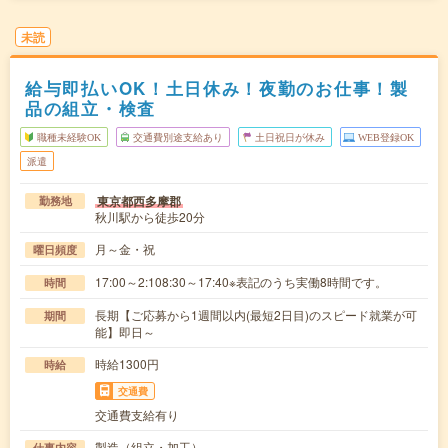
未読
給与即払いOK！土日休み！夜勤のお仕事！製
品の組立・検査
職種未経験OK
交通費別途支給あり
土日祝日が休み
WEB登録OK
派遣
東京都西多摩郡
勤務地
秋川駅から徒歩20分
月～金・祝
曜日頻度
17:00～2:108:30～17:40※表記のうち実働8時間です。
時間
長期【ご応募から1週間以内(最短2日目)のスピード就業が可
期間
能】即日～
時給1300円
時給
交通費
交通費支給有り
製造（組立・加工）
仕事内容