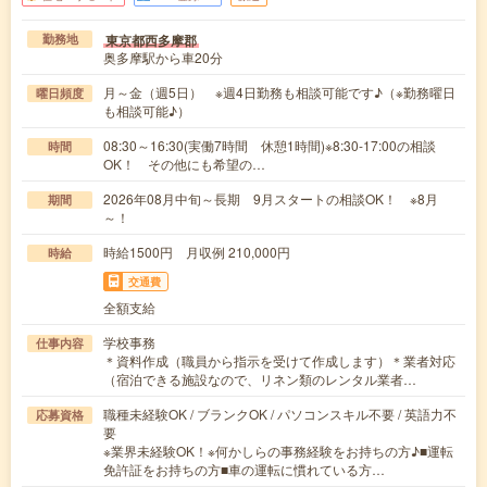
東京都西多摩郡
勤務地
奥多摩駅から車20分
月～金（週5日） ※週4日勤務も相談可能です♪（※勤務曜日
曜日頻度
も相談可能♪）
08:30～16:30(実働7時間 休憩1時間)※8:30-17:00の相談
時間
OK！ その他にも希望の…
2026年08月中旬～長期 9月スタートの相談OK！ ※8月
期間
～！
時給1500円 月収例 210,000円
時給
交通費
全額支給
学校事務
仕事内容
＊資料作成（職員から指示を受けて作成します）＊業者対応
（宿泊できる施設なので、リネン類のレンタル業者…
職種未経験OK / ブランクOK / パソコンスキル不要 / 英語力不
応募資格
要
※業界未経験OK！※何かしらの事務経験をお持ちの方♪■運転
免許証をお持ちの方■車の運転に慣れている方…