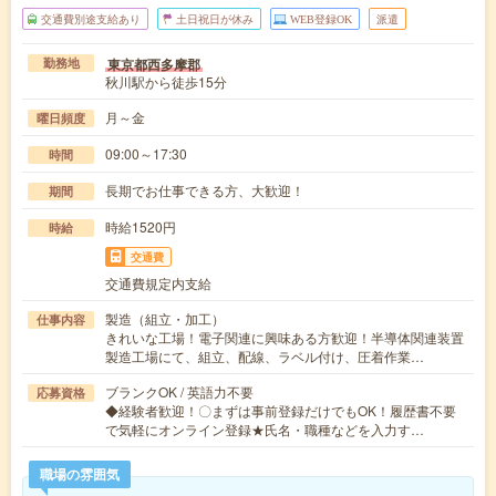
交通費別途支給あり
土日祝日が休み
WEB登録OK
派遣
東京都西多摩郡
勤務地
秋川駅から徒歩15分
月～金
曜日頻度
09:00～17:30
時間
長期でお仕事できる方、大歓迎！
期間
時給1520円
時給
交通費
交通費規定内支給
製造（組立・加工）
仕事内容
きれいな工場！電子関連に興味ある方歓迎！半導体関連装置
製造工場にて、組立、配線、ラベル付け、圧着作業…
ブランクOK / 英語力不要
応募資格
◆経験者歓迎！〇まずは事前登録だけでもOK！履歴書不要
で気軽にオンライン登録★氏名・職種などを入力す…
職場の雰囲気