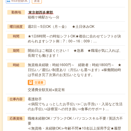
WEB登録OK
派遣
東京都西多摩郡
勤務地
箱根ケ崎駅から---分
週2日～5日OK（月～金） ★土日休みOK
曜日頻度
★1日6時間～の時短シフトOK★都合に合わせてシフトが決
時間
められますシフト例：7：00～16：009：…
開始日はご相談ください！ ★急募 ★職場が気に入れば、
期間
長期でも働けます！
無資格未経験：時給1600円～ 経験者：時給1800円～ ★
時給
日払い／週払い制度あり（月払いも選べます）※稼働開始時
は手続き完了次第のお支払いとなります。
交通費
交通費全額支給※規定有
看護助手
仕事内容
≪病院でちょっとしたお手伝い≫〇お手洗い・入浴など生活
のお手伝い○診察室への付き添い○食事のサポート…
職種未経験OK / ブランクOK / パソコンスキル不要 / 英語力不
応募資格
要
≪無資格・未経験OK≫年齢不問★10名以上採用予定★履歴