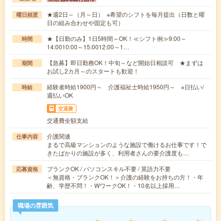
★週2日～（月～日） ※希望のシフトを毎月提出（日数と曜
曜日頻度
日の組み合わせや固定も可）
★【日勤のみ】1日5時間～OK！≪シフト例≫9:00～
時間
14:0010:00～15:0012:00～1…
【急募】即日勤務OK！中旬～など開始日相談可 ★まずは
期間
お試し2カ月～のスタートも歓迎！
経験者時給1900円～ 介護福祉士時給1950円～ ※日払い/
時給
週払いOK
交通費
交通費全額支給
介護関連
仕事内容
まるで高級マンションのような施設で働けるお仕事です！で
きたばかりの施設が多く、利用者さんの要介護度も…
ブランクOK / パソコンスキル不要 / 英語力不要
応募資格
＜無資格・ブランクOK！＞介護の経験をお持ちの方！・年
齢、学歴不問！・WワークOK！・10名以上採用…
職場の雰囲気