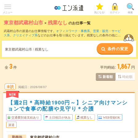
メニュー
気になる!
ログイン
検索
東京都武蔵村山市
×
残業なし
のお仕事一覧
武蔵村山市の派遣のお仕事情報です。
オフィスワーク・事務系
、
営業・販売・サービ
ス系
、
クリエイティブ系
などのお仕事を取り揃えています。残業なしの条件の他に、
交通費別途支給あり
、
職種未経験OK
、
友だちと一緒の応募OK
などのこだわり条件も
取り揃えています。
条件の変更
東京都武蔵村山市 / 残業なし
3
1,867
全
件
平均時給:
円
時給順
新着順
未読
掲載日
2026/08/07
NEW
【週2日＊高時給1900円～】シニア向けマンシ
ョンで食事の配膳や見守り＊介護
交通費別途支給あり
土日祝日が休み
残業なし
WEB登録OK
派遣
東京都武蔵村山市
勤務地