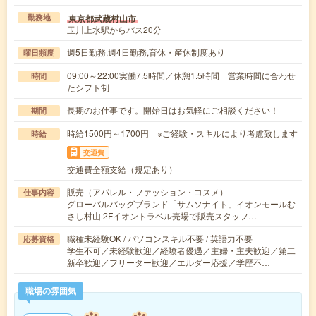
東京都武蔵村山市
勤務地
玉川上水駅からバス20分
週5日勤務,週4日勤務,育休・産休制度あり
曜日頻度
09:00～22:00実働7.5時間／休憩1.5時間 営業時間に合わせ
時間
たシフト制
長期のお仕事です。開始日はお気軽にご相談ください！
期間
時給1500円～1700円 ※ご経験・スキルにより考慮致します
時給
交通費
交通費全額支給（規定あり）
販売（アパレル・ファッション・コスメ）
仕事内容
グローバルバッグブランド「サムソナイト」イオンモールむ
さし村山 2Fイオントラベル売場で販売スタッフ…
職種未経験OK / パソコンスキル不要 / 英語力不要
応募資格
学生不可／未経験歓迎／経験者優遇／主婦・主夫歓迎／第二
新卒歓迎／フリーター歓迎／エルダー応援／学歴不…
職場の雰囲気