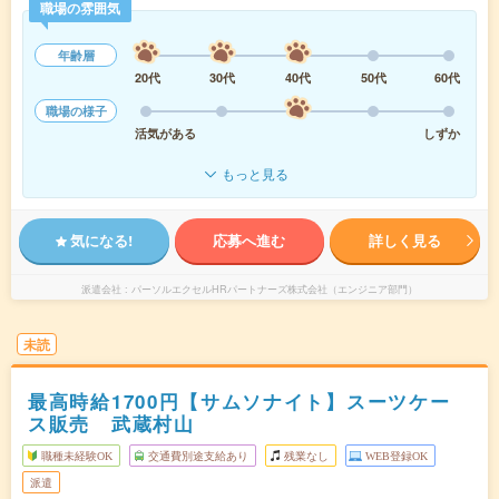
職場の雰囲気
年齢層
20代
30代
40代
50代
60代
職場の様子
活気がある
しずか
もっと見る
気になる!
応募へ進む
詳しく見る
派遣会社
パーソルエクセルHRパートナーズ株式会社（エンジニア部門）
未読
最高時給1700円【サムソナイト】スーツケー
ス販売 武蔵村山
職種未経験OK
交通費別途支給あり
残業なし
WEB登録OK
派遣