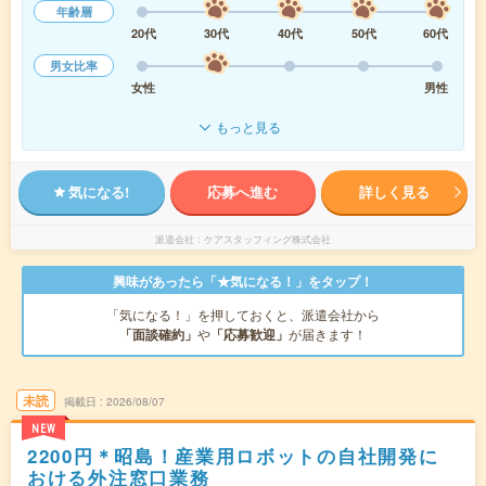
年齢層
20代
30代
40代
50代
60代
男女比率
女性
男性
もっと見る
気になる!
応募へ進む
詳しく見る
派遣会社
ケアスタッフィング株式会社
興味があったら「★気になる！」をタップ！
「気になる！」を押しておくと、派遣会社から
「面談確約」
や
「応募歓迎」
が届きます！
未読
掲載日
2026/08/07
NEW
2200円＊昭島！産業用ロボットの自社開発に
おける外注窓口業務