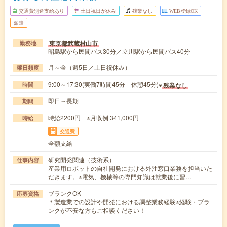
交通費別途支給あり
土日祝日が休み
残業なし
WEB登録OK
派遣
東京都武蔵村山市
勤務地
昭島駅から民間バス30分／立川駅から民間バス40分
月～金（週5日／土日祝休み）
曜日頻度
9:00～17:30(実働7時間45分 休憩45分)※
残業なし
時間
即日～長期
期間
時給2200円 ※月収例 341,000円
時給
交通費
全額支給
研究開発関連（技術系）
仕事内容
産業用ロボットの自社開発における外注窓口業務を担当いた
だきます。※電気、機械等の専門知識は就業後に習…
ブランクOK
応募資格
＊製造業での設計や開発における調整業務経験※経験・ブラ
ンクが不安な方もご相談ください！