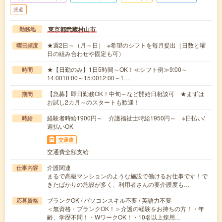
派遣
東京都武蔵村山市
勤務地
★週2日～（月～日） ※希望のシフトを毎月提出（日数と曜
曜日頻度
日の組み合わせや固定も可）
★【日勤のみ】1日5時間～OK！≪シフト例≫9:00～
時間
14:0010:00～15:0012:00～1…
【急募】即日勤務OK！中旬～など開始日相談可 ★まずは
期間
お試し2カ月～のスタートも歓迎！
経験者時給1900円～ 介護福祉士時給1950円～ ※日払い/
時給
週払いOK
交通費
交通費全額支給
介護関連
仕事内容
まるで高級マンションのような施設で働けるお仕事です！で
きたばかりの施設が多く、利用者さんの要介護度も…
ブランクOK / パソコンスキル不要 / 英語力不要
応募資格
＜無資格・ブランクOK！＞介護の経験をお持ちの方！・年
齢、学歴不問！・WワークOK！・10名以上採用…