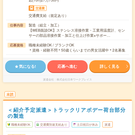
交通費
交通費支給（規定あり）
製造（組立・加工）
仕事内容
【WEB面談OK】ステンレス溶接作業・工業用温度計、セン
サーの部品溶接作業・加工と仕上げ作業※サポー…
職種未経験OK / ブランクOK
応募資格
＊資格・経験不問＊50歳くらいまでの男女活躍中＊2名募集
気になる!
応募へ進む
詳しく見る
派遣会社
株式会社日本ワークプレイス
未読
＜紹介予定派遣＞トラックリアボデー荷台部分
の製造
職種未経験OK
交通費別途支給あり
土日祝日が休み
派遣