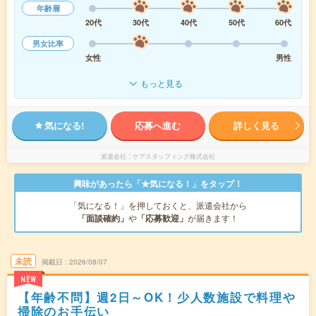
年齢層
20代
30代
40代
50代
60代
男女比率
女性
男性
もっと見る
気になる!
応募へ進む
詳しく見る
派遣会社
ケアスタッフィング株式会社
興味があったら「★気になる！」をタップ！
「気になる！」を押しておくと、派遣会社から
「面談確約」
や
「応募歓迎」
が届きます！
未読
掲載日
2026/08/07
NEW
【年齢不問】週2日～OK！少人数施設で料理や
掃除のお手伝い