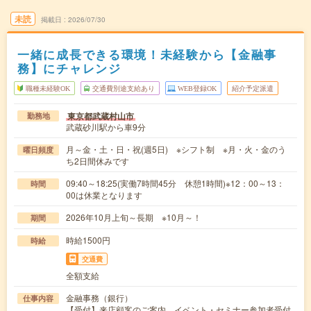
未読
掲載日
2026/07/30
一緒に成長できる環境！未経験から【金融事
務】にチャレンジ
職種未経験OK
交通費別途支給あり
WEB登録OK
紹介予定派遣
東京都武蔵村山市
勤務地
武蔵砂川駅から車9分
月～金・土・日・祝(週5日) ※シフト制 ※月・火・金のう
曜日頻度
ち2日間休みです
09:40～18:25(実働7時間45分 休憩1時間)※12：00～13：
時間
00は休業となります
2026年10月上旬～長期 ※10月～！
期間
時給1500円
時給
交通費
全額支給
金融事務（銀行）
仕事内容
【受付】来店顧客のご案内、イベント・セミナー参加者受付