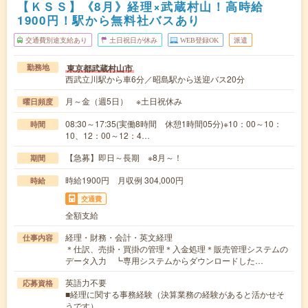
【ＫＳＳ】《8月》経理×武蔵村山！高時給
1900円！駅から無料社バスあり
交通費別途支給あり
土日祝日が休み
WEB登録OK
派遣
東京都武蔵村山市
勤務地
西武立川駅から車6分／昭島駅から送迎バス20分
月～金（週5日） ※土日祝休み
曜日頻度
08:30～17:35(実働8時間 休憩1時間05分)※10：00～10：
時間
10、12：00～12：4…
【急募】即日～長期 ※8月～！
期間
時給1900円 月収例 304,000円
時給
交通費
全額支給
経理・財務・会計・英文経理
仕事内容
＊仕訳、売掛・買掛の管理＊入金処理＊販売管理システムの
データ入力 ┗専用システムからダウンロードした…
英語力不要
応募資格
■経理に関する事務経験（決算業務の経験があると活かせそ
うです）