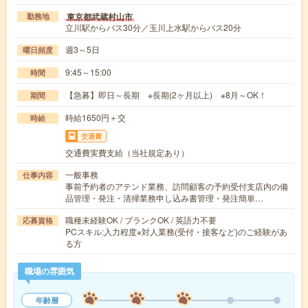
東京都武蔵村山市
勤務地
立川駅からバス30分／玉川上水駅からバス20分
週3～5日
曜日頻度
9:45～15:00
時間
【急募】即日～長期 ※長期(2ヶ月以上) ※8月～OK！
期間
時給1650円＋交
時給
交通費
交通費実費支給（当社規定あり）
一般事務
仕事内容
事前予約者のアテンド業務、訪問顧客の予約受付支店内の備
品管理・発注・清掃業務申し込み書管理・発注簡単…
職種未経験OK / ブランクOK / 英語力不要
応募資格
PCスキル:入力程度※対人業務(受付・接客など)のご経験があ
る方
職場の雰囲気
年齢層