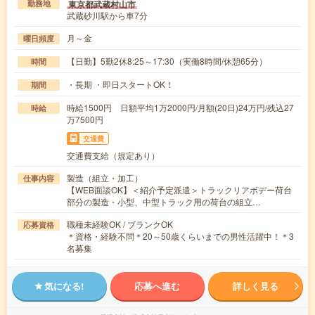
東京都武蔵村山市
勤務地
武蔵砂川駅から車7分
月～金
曜日頻度
【日勤】5勤2休8:25～17:30（実働8時間/休憩65分）
時間
・長期 ・即日スタートOK！
期間
時給1500円 日額平均1万2000円/月額(20日)24万円/残込27
時給
万7500円
交通費
交通費支給（規定あり）
製造（組立・加工）
仕事内容
【WEB面談OK】＜紹介予定派遣＞トラックリアボデー荷台
部分の製造・小型、中型トラック用の荷台の組立…
職種未経験OK / ブランクOK
応募資格
＊資格・経験不問＊20～50歳くらいまでの男性活躍中！＊3
名募集
気になる!
応募へ進む
詳しく見る