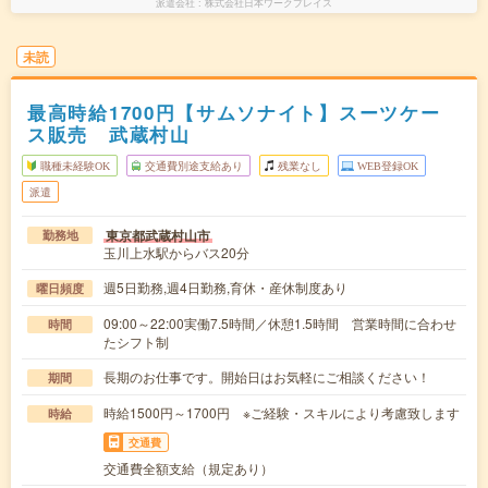
派遣会社
株式会社日本ワークプレイス
未読
最高時給1700円【サムソナイト】スーツケー
ス販売 武蔵村山
職種未経験OK
交通費別途支給あり
残業なし
WEB登録OK
派遣
東京都武蔵村山市
勤務地
玉川上水駅からバス20分
週5日勤務,週4日勤務,育休・産休制度あり
曜日頻度
09:00～22:00実働7.5時間／休憩1.5時間 営業時間に合わせ
時間
たシフト制
長期のお仕事です。開始日はお気軽にご相談ください！
期間
時給1500円～1700円 ※ご経験・スキルにより考慮致します
時給
交通費
交通費全額支給（規定あり）