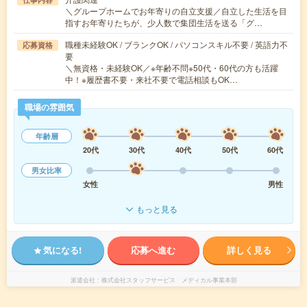
＼グループホームでお年寄りの自立支援／自立した生活を目
指すお年寄りたちが、少人数で集団生活を送る「グ…
職種未経験OK / ブランクOK / パソコンスキル不要 / 英語力不
応募資格
要
＼無資格・未経験OK／※年齢不問※50代・60代の方も活躍
中！※履歴書不要・来社不要で電話相談もOK…
職場の雰囲気
年齢層
20代
30代
40代
50代
60代
男女比率
女性
男性
もっと見る
気になる!
応募へ進む
詳しく見る
派遣会社
株式会社スタッフサービス メディカル事業本部