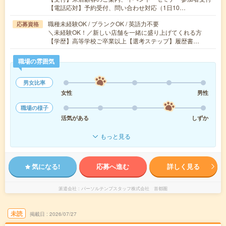
【電話応対】予約受付、問い合わせ対応（1日10…
職種未経験OK / ブランクOK / 英語力不要
応募資格
＼未経験OK！／新しい店舗を一緒に盛り上げてくれる方
【学歴】高等学校ご卒業以上【選考ステップ】履歴書…
職場の雰囲気
男女比率
女性
男性
職場の様子
活気がある
しずか
もっと見る
気になる!
応募へ進む
詳しく見る
派遣会社
パーソルテンプスタッフ株式会社 首都圏
未読
掲載日
2026/07/27