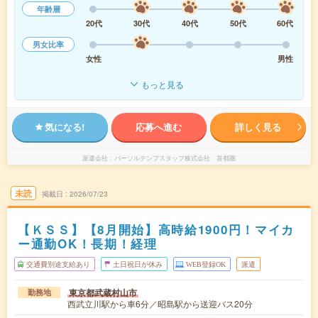
年齢層
20代
30代
40代
50代
60代
男女比率
女性
男性
もっと見る
気になる!
応募へ進む
詳しく見る
派遣会社
パーソルテンプスタッフ株式会社 首都圏
未読
掲載日
2026/07/23
【ＫＳＳ】【8月開始】高時給1900円！マイカ
ー通勤OK！長期！経理
交通費別途支給あり
土日祝日が休み
WEB登録OK
派遣
東京都武蔵村山市
勤務地
西武立川駅から車6分／昭島駅から送迎バス20分