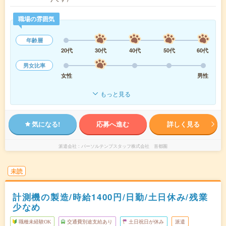
職場の雰囲気
年齢層
20代
30代
40代
50代
60代
男女比率
女性
男性
もっと見る
気になる!
応募へ進む
詳しく見る
派遣会社
パーソルテンプスタッフ株式会社 首都圏
未読
計測機の製造/時給1400円/日勤/土日休み/残業
少なめ
職種未経験OK
交通費別途支給あり
土日祝日が休み
派遣