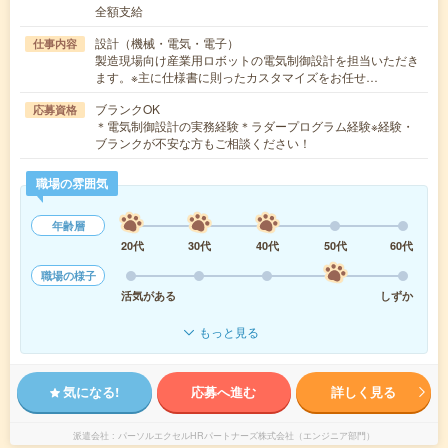
全額支給
設計（機械・電気・電子）
仕事内容
製造現場向け産業用ロボットの電気制御設計を担当いただき
ます。※主に仕様書に則ったカスタマイズをお任せ…
ブランクOK
応募資格
＊電気制御設計の実務経験＊ラダープログラム経験※経験・
ブランクが不安な方もご相談ください！
職場の雰囲気
年齢層
20代
30代
40代
50代
60代
職場の様子
活気がある
しずか
もっと見る
気になる!
応募へ進む
詳しく見る
派遣会社
パーソルエクセルHRパートナーズ株式会社（エンジニア部門）