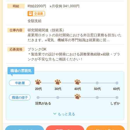
時給2200円 ※月収例 341,000円
時給
交通費
全額支給
研究開発関連（技術系）
仕事内容
産業用ロボットの自社開発における外注窓口業務を担当いた
だきます。※電気、機械等の専門知識は就業後に習…
ブランクOK
応募資格
＊製造業での設計や開発における調整業務経験※経験・ブラ
ンクが不安な方もご相談ください！
職場の雰囲気
年齢層
20代
30代
40代
50代
60代
職場の様子
活気がある
しずか
もっと見る