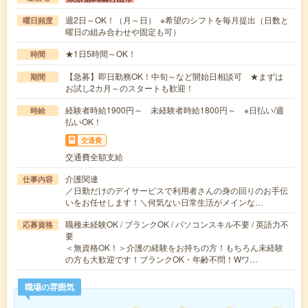
週2日～OK！（月～日） ※希望のシフトを毎月提出（日数と
曜日頻度
曜日の組み合わせや固定も可）
★1日5時間～OK！
時間
【急募】即日勤務OK！中旬～など開始日相談可 ★まずは
期間
お試し2カ月～のスタートも歓迎！
経験者時給1900円～ 未経験者時給1800円～ ※日払い/週
時給
払いOK！
交通費
交通費全額支給
介護関連
仕事内容
／日勤だけのデイサービスで利用者さんの身の回りのお手伝
いをお任せします！＼何気ない日常生活がメインな…
職種未経験OK / ブランクOK / パソコンスキル不要 / 英語力不
応募資格
要
＜無資格OK！＞介護の経験をお持ちの方！もちろん未経験
の方も大歓迎です！ブランクOK・年齢不問！Wワ…
職場の雰囲気