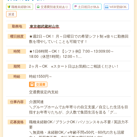
職種未経験OK
交通費別途支給あり
土日祝日が休み
WEB登録OK
派遣
東京都武蔵村山市
勤務地
★週2日～OK！ 月～日曜日での希望シフト制 ※徐々に勤務回
曜日頻度
数を増やしていくことも可能です！
★1日6時間～OK！【シフト例】7:00～13:009:00～
時間
18:00（休憩1時間）12:00～1…
2ヶ月～OK ※スタート日はお気軽にご相談ください！
期間
時給1550円～
時給
交通費
交通費規定内支給
介護関連
仕事内容
＼グループホームでお年寄りの自立支援／自立した生活を目
指すお年寄りたちが、少人数で集団生活を送る「グ…
職種未経験OK / ブランクOK / パソコンスキル不要 / 英語力不
応募資格
要
＼無資格・未経験OK／※年齢不問※50代・60代の方も活躍