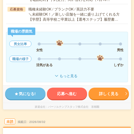
職種未経験OK / ブランクOK / 英語力不要
応募資格
＼未経験OK！／新しい店舗を一緒に盛り上げてくれる方
【学歴】高等学校ご卒業以上【選考ステップ】履歴書…
職場の雰囲気
男女比率
女性
男性
職場の様子
活気がある
しずか
もっと見る
気になる!
応募へ進む
詳しく見る
派遣会社
パーソルテンプスタッフ株式会社 首都圏
未読
掲載日
2026/08/02