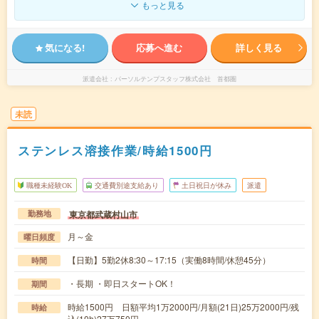
もっと見る
気になる!
応募へ進む
詳しく見る
派遣会社
パーソルテンプスタッフ株式会社 首都圏
未読
ステンレス溶接作業/時給1500円
職種未経験OK
交通費別途支給あり
土日祝日が休み
派遣
東京都武蔵村山市
勤務地
月～金
曜日頻度
【日勤】5勤2休8:30～17:15（実働8時間/休憩45分）
時間
・長期 ・即日スタートOK！
期間
時給1500円 日額平均1万2000円/月額(21日)25万2000円/残
時給
込(10h)27万750円