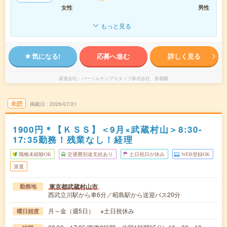
女性
男性
もっと見る
気になる!
応募へ進む
詳しく見る
派遣会社
パーソルテンプスタッフ株式会社 首都圏
未読
掲載日
2026/07/21
1900円＊【ＫＳＳ】＜9月×武蔵村山＞8:30-
17:35勤務！残業なし！経理
職種未経験OK
交通費別途支給あり
土日祝日が休み
WEB登録OK
派遣
東京都武蔵村山市
勤務地
西武立川駅から車6分／昭島駅から送迎バス20分
月～金（週5日） ※土日祝休み
曜日頻度