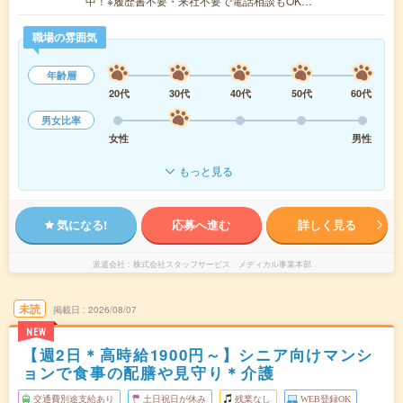
中！※履歴書不要・来社不要で電話相談もOK…
職場の雰囲気
年齢層
20代
30代
40代
50代
60代
男女比率
女性
男性
もっと見る
気になる!
応募へ進む
詳しく見る
派遣会社
株式会社スタッフサービス メディカル事業本部
未読
掲載日
2026/08/07
NEW
【週2日＊高時給1900円～】シニア向けマンシ
ョンで食事の配膳や見守り＊介護
交通費別途支給あり
土日祝日が休み
残業なし
WEB登録OK