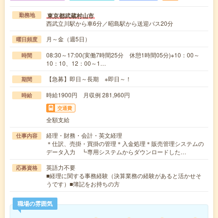
東京都武蔵村山市
勤務地
西武立川駅から車6分／昭島駅から送迎バス20分
月～金（週5日）
曜日頻度
08:30～17:00(実働7時間25分 休憩1時間05分)※10：00～
時間
10：10、12：00～1…
【急募】即日～長期 ※即日～！
期間
時給1900円 月収例 281,960円
時給
交通費
全額支給
経理・財務・会計・英文経理
仕事内容
＊仕訳、売掛・買掛の管理＊入金処理＊販売管理システムの
データ入力 ┗専用システムからダウンロードした…
英語力不要
応募資格
■経理に関する事務経験（決算業務の経験があると活かせそ
うです）■簿記をお持ちの方
職場の雰囲気