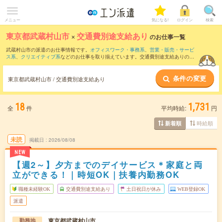
メニュー
気になる!
ログイン
検索
東京都武蔵村山市
×
交通費別途支給あり
のお仕事一覧
武蔵村山市の派遣のお仕事情報です。
オフィスワーク・事務系
、
営業・販売・サービ
ス系
、
クリエイティブ系
などのお仕事を取り揃えています。交通費別途支給ありの条
件の他に、
職種未経験OK
、
友だちと一緒の応募OK
、
残業なし
などのこだわり条件も
取り揃えています。
条件の変更
東京都武蔵村山市 / 交通費別途支給あり
18
1,731
全
件
平均時給:
円
時給順
新着順
未読
掲載日
2026/08/08
NEW
【週2～】夕方までのデイサービス＊家庭と両
立ができる！｜時短OK｜扶養内勤務OK
職種未経験OK
交通費別途支給あり
土日祝日が休み
WEB登録OK
派遣
東京都武蔵村山市
勤務地