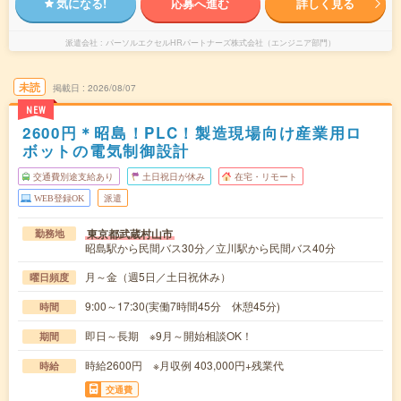
気になる!
応募へ進む
詳しく見る
派遣会社
パーソルエクセルHRパートナーズ株式会社（エンジニア部門）
未読
掲載日
2026/08/07
NEW
2600円＊昭島！PLC！製造現場向け産業用ロ
ボットの電気制御設計
交通費別途支給あり
土日祝日が休み
在宅・リモート
WEB登録OK
派遣
東京都武蔵村山市
勤務地
昭島駅から民間バス30分／立川駅から民間バス40分
月～金（週5日／土日祝休み）
曜日頻度
9:00～17:30(実働7時間45分 休憩45分)
時間
即日～長期 ※9月～開始相談OK！
期間
時給2600円 ※月収例 403,000円+残業代
時給
交通費