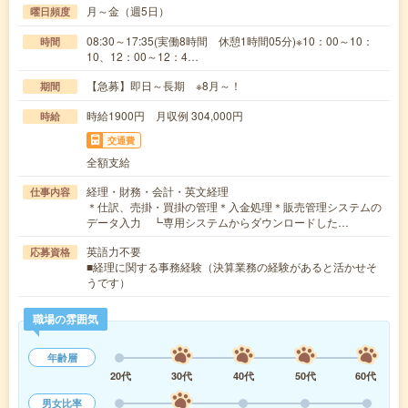
月～金（週5日）
曜日頻度
08:30～17:35(実働8時間 休憩1時間05分)※10：00～10：
時間
10、12：00～12：4…
【急募】即日～長期 ※8月～！
期間
時給1900円 月収例 304,000円
時給
交通費
全額支給
経理・財務・会計・英文経理
仕事内容
＊仕訳、売掛・買掛の管理＊入金処理＊販売管理システムの
データ入力 ┗専用システムからダウンロードした…
英語力不要
応募資格
■経理に関する事務経験（決算業務の経験があると活かせそ
うです）
職場の雰囲気
年齢層
20代
30代
40代
50代
60代
男女比率