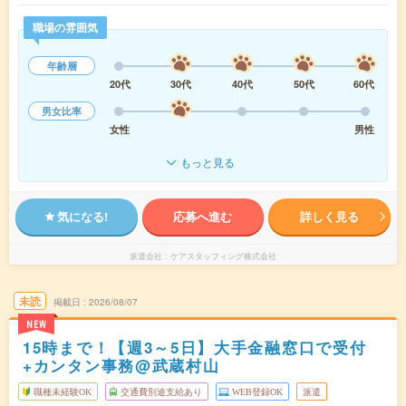
職場の雰囲気
年齢層
20代
30代
40代
50代
60代
男女比率
女性
男性
もっと見る
気になる!
応募へ進む
詳しく見る
派遣会社
ケアスタッフィング株式会社
未読
掲載日
2026/08/07
NEW
15時まで！【週3～5日】大手金融窓口で受付
+カンタン事務@武蔵村山
職種未経験OK
交通費別途支給あり
WEB登録OK
派遣