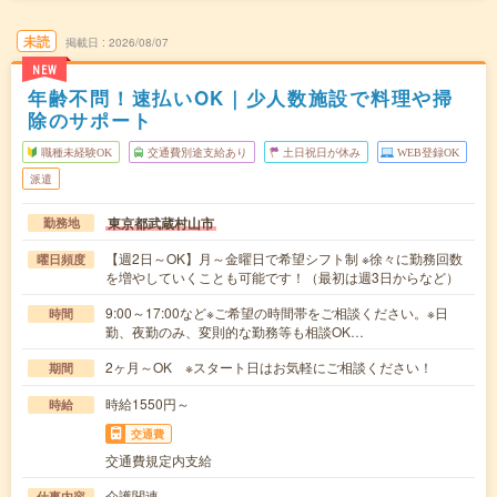
未読
掲載日
2026/08/07
NEW
年齢不問！速払いOK｜少人数施設で料理や掃
除のサポート
職種未経験OK
交通費別途支給あり
土日祝日が休み
WEB登録OK
派遣
東京都武蔵村山市
勤務地
【週2日～OK】月～金曜日で希望シフト制 ※徐々に勤務回数
曜日頻度
を増やしていくことも可能です！（最初は週3日からなど）
9:00～17:00など※ご希望の時間帯をご相談ください。※日
時間
勤、夜勤のみ、変則的な勤務等も相談OK…
2ヶ月～OK ※スタート日はお気軽にご相談ください！
期間
時給1550円～
時給
交通費
交通費規定内支給
介護関連
仕事内容