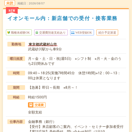
未読
掲載日
2026/08/07
NEW
イオンモール内：新店舗での受付・接客業務
職種未経験OK
交通費別途支給あり
WEB登録OK
紹介予定派遣
東京都武蔵村山市
勤務地
武蔵砂川駅から車9分
月～金・土・日・祝(週5日) ※シフト制 ※月・火・金のう
曜日頻度
ち2日間休みです
09:40～18:25(実働7時間45分 休憩1時間)※12：00～13：
時間
00は休業となります
【急募】即日～長期 ※8月～！
期間
時給1500円
時給
交通費
全額支給
金融事務（銀行）
仕事内容
【受付】来店顧客のご案内、イベント・セミナー参加者受付
【電話応対】予約受付、問い合わせ対応（1日10…