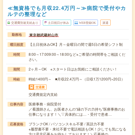
≪無資格でも月収22.4万円～≫病院で受付やカ
ルテの整理など
交通費別途支給あり
土日祝日が休み
WEB登録OK
派遣
東京都武蔵村山市
勤務地
【土日祝休みOK】月～金曜日の間で週5日の希望シフト制
曜日頻度
8:00～17:009:00～18:00など※ご希望の時間帯をご相談くだ
時間
さい。
2ヶ月～OK ※スタート日はお気軽にご相談ください！
期間
時給1400円～ ■月収22.4万円～（日収1万1200円×20日）
時給
交通費
交通費規定内支給
医療事務・病院受付
仕事内容
／看護師さん、お医者さんの“縁の下の力持ち”医療事務のお
仕事になります！＼▽具体的には…・受付で患者…
ブランクOK / パソコンスキル不要 / 英語力不要
応募資格
※履歴書不要・来社不要で電話相談もOK！少しでも気になる
方は是非応募をお待ちしております！＼応募後の…