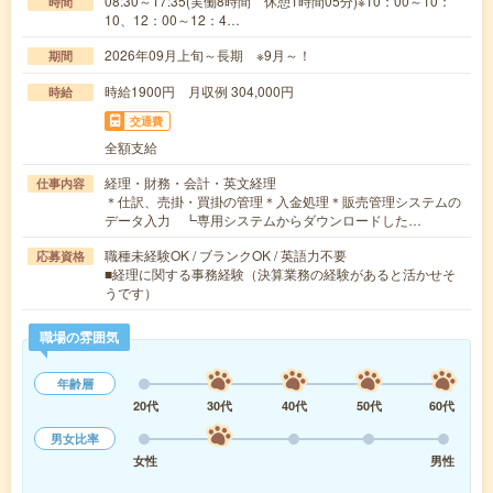
08:30～17:35(実働8時間 休憩1時間05分)※10：00～10：
時間
10、12：00～12：4…
2026年09月上旬～長期 ※9月～！
期間
時給1900円 月収例 304,000円
時給
交通費
全額支給
経理・財務・会計・英文経理
仕事内容
＊仕訳、売掛・買掛の管理＊入金処理＊販売管理システムの
データ入力 ┗専用システムからダウンロードした…
職種未経験OK / ブランクOK / 英語力不要
応募資格
■経理に関する事務経験（決算業務の経験があると活かせそ
うです）
職場の雰囲気
年齢層
20代
30代
40代
50代
60代
男女比率
女性
男性