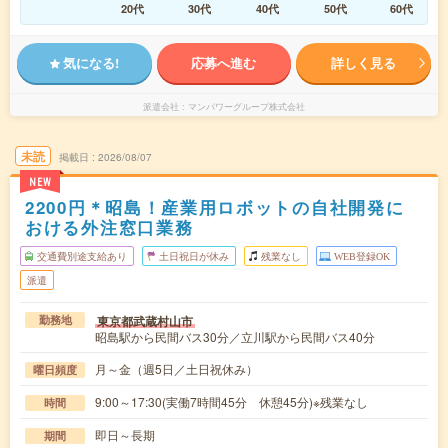
20代
30代
40代
50代
60代
気になる!
応募へ進む
詳しく見る
派遣会社
マンパワーグループ株式会社
未読
掲載日
2026/08/07
NEW
2200円＊昭島！産業用ロボットの自社開発に
おける外注窓口業務
交通費別途支給あり
土日祝日が休み
残業なし
WEB登録OK
派遣
東京都武蔵村山市
勤務地
昭島駅から民間バス30分／立川駅から民間バス40分
月～金（週5日／土日祝休み）
曜日頻度
9:00～17:30(実働7時間45分 休憩45分)※残業なし
時間
即日～長期
期間