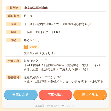
東京都武蔵村山市
勤務地
月～金
曜日頻度
【日勤】5勤2休8:30～17:15（実働8時間/休憩45分）
時間
・長期 ・即日スタートOK！
期間
時給1400円
時給
交通費
交通費支給（規定あり）
製造（組立・加工）
仕事内容
【WEB面談OK】計測機の製造・測定機を、電動ドライバー
を使い組立・配線の切断・専用工具を使い、端子…
職種未経験OK / ブランクOK
応募資格
＊資格・経験不問＊50歳くらいまでの男女活躍中＊2名募集
気になる!
応募へ進む
詳しく見る
派遣会社
株式会社日本ワークプレイス