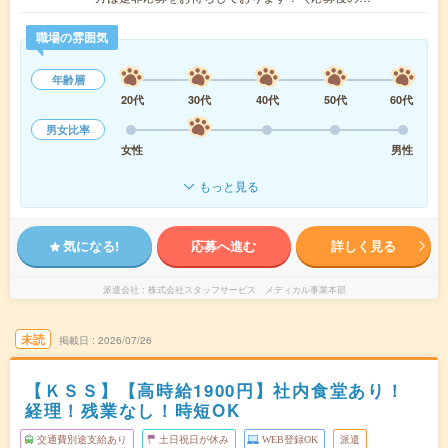
職場の雰囲気
年齢層
20代
30代
40代
50代
60代
男女比率
女性
男性
もっと見る
気になる!
応募へ進む
詳しく見る
派遣会社
株式会社スタッフサービス メディカル事業本部
未読
掲載日
2026/07/26
【ＫＳＳ】【高時給1900円】社内食堂あり！
経理！残業なし！時短OK
交通費別途支給あり
土日祝日が休み
WEB登録OK
派遣