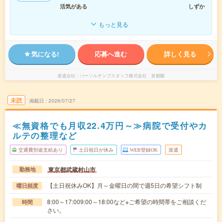
活気がある
しずか
もっと見る
気になる!
応募へ進む
詳しく見る
派遣会社
パーソルテンプスタッフ株式会社 首都圏
未読
掲載日
2026/07/27
≪無資格でも月収22.4万円～≫病院で受付やカ
ルテの整理など
交通費別途支給あり
土日祝日が休み
WEB登録OK
派遣
東京都武蔵村山市
勤務地
【土日祝休みOK】月～金曜日の間で週5日の希望シフト制
曜日頻度
8:00～17:009:00～18:00など※ご希望の時間帯をご相談くだ
時間
さい。