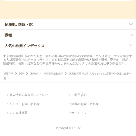
勤務地 / 路線・駅
職種
人気の検索インデックス
東京都武蔵村山市の友だちと一緒の応募OKの派遣情報の検索結果。エン派遣は、エンが運営す
る人材派遣会社のポータルサイト。東京都武蔵村山市の派遣/求人情報を職種、勤務地、時給、
勤務時間、長期・短期などの希望条件から、あなたにピッタリの派遣のお仕事を探せます。
派遣TOP
関東
東京都
東京都武蔵村山市
東京都武蔵村山市 友だちと一緒の応募OKの派遣の仕事一
覧
個人情報の取り扱いについて
ご利用規約
ヘルプ・お問い合わせ
掲載のお問い合わせ
エン会社概要
サイトマップ
Copyright © en Inc.