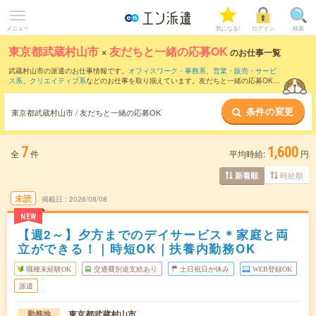
メニュー
気になる!
ログイン
検索
東京都武蔵村山市
×
友だちと一緒の応募OK
のお仕事一覧
武蔵村山市の派遣のお仕事情報です。
オフィスワーク・事務系
、
営業・販売・サービ
ス系
、
クリエイティブ系
などのお仕事を取り揃えています。友だちと一緒の応募OKの
条件の他に、
交通費別途支給あり
、
職種未経験OK
、
残業なし
などのこだわり条件も取
り揃えています。
条件の変更
東京都武蔵村山市 / 友だちと一緒の応募OK
7
1,600
全
件
平均時給:
円
時給順
新着順
未読
掲載日
2026/08/08
NEW
【週2～】夕方までのデイサービス＊家庭と両
立ができる！｜時短OK｜扶養内勤務OK
職種未経験OK
交通費別途支給あり
土日祝日が休み
WEB登録OK
派遣
東京都武蔵村山市
勤務地