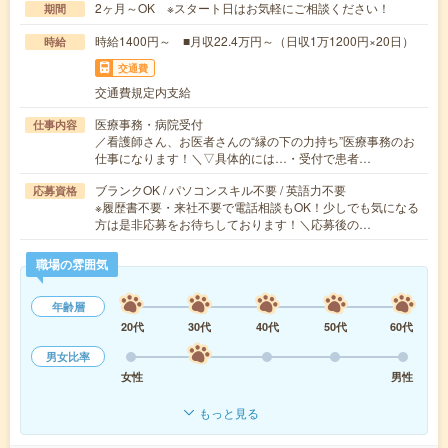
2ヶ月～OK ※スタート日はお気軽にご相談ください！
期間
時給1400円～ ■月収22.4万円～（日収1万1200円×20日）
時給
交通費
交通費規定内支給
医療事務・病院受付
仕事内容
／看護師さん、お医者さんの“縁の下の力持ち”医療事務のお
仕事になります！＼▽具体的には…・受付で患者…
ブランクOK / パソコンスキル不要 / 英語力不要
応募資格
※履歴書不要・来社不要で電話相談もOK！少しでも気になる
方は是非応募をお待ちしております！＼応募後の…
職場の雰囲気
年齢層
20代
30代
40代
50代
60代
男女比率
女性
男性
もっと見る