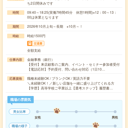
ち2日間休みです
09:40～18:25(実働7時間45分 休憩1時間)※12：00～13：
時間
00は休業となります
2026年10月上旬～長期 ※10月～！
期間
時給1500円
時給
交通費
全額支給
金融事務（銀行）
仕事内容
【受付】来店顧客のご案内、イベント・セミナー参加者受付
【電話応対】予約受付、問い合わせ対応（1日10…
職種未経験OK / ブランクOK / 英語力不要
応募資格
＼未経験OK！／新しい店舗を一緒に盛り上げてくれる方
【学歴】高等学校ご卒業以上【選考ステップ】履歴書…
職場の雰囲気
男女比率
女性
男性
職場の様子