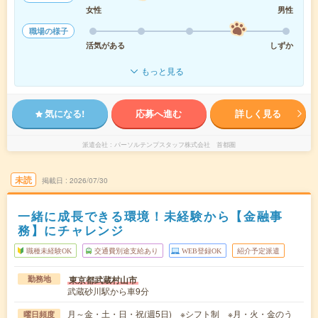
女性
男性
職場の様子
活気がある
しずか
もっと見る
気になる!
応募へ進む
詳しく見る
派遣会社
パーソルテンプスタッフ株式会社 首都圏
未読
掲載日
2026/07/30
一緒に成長できる環境！未経験から【金融事
務】にチャレンジ
職種未経験OK
交通費別途支給あり
WEB登録OK
紹介予定派遣
東京都武蔵村山市
勤務地
武蔵砂川駅から車9分
月～金・土・日・祝(週5日) ※シフト制 ※月・火・金のう
曜日頻度