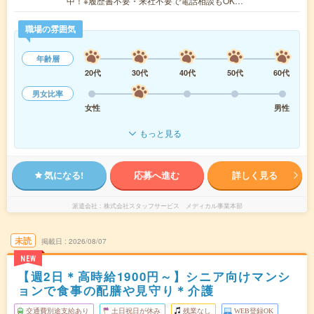
中！※履歴書不要・来社不要で電話相談もOK…
職場の雰囲気
年齢層
20代
30代
40代
50代
60代
男女比率
女性
男性
もっと見る
気になる!
応募へ進む
詳しく見る
派遣会社
株式会社スタッフサービス メディカル事業本部
未読
掲載日
2026/08/07
NEW
【週2日＊高時給1900円～】シニア向けマンシ
ョンで食事の配膳や見守り＊介護
交通費別途支給あり
土日祝日が休み
残業なし
WEB登録OK