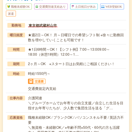
職種未経験OK
交通費別途支給あり
土日祝日が休み
WEB登録OK
派遣
東京都武蔵村山市
勤務地
★週2日～OK！ 月～日曜日での希望シフト制 ※徐々に勤務回
曜日頻度
数を増やしていくことも可能です！
★1日6時間～OK！【シフト例】7:00～13:009:00～
時間
18:00（休憩1時間）12:00～1…
2ヶ月～OK ※スタート日はお気軽にご相談ください！
期間
時給1550円～
時給
交通費
交通費規定内支給
介護関連
仕事内容
＼グループホームでお年寄りの自立支援／自立した生活を目
指すお年寄りたちが、少人数で集団生活を送る「グ…
職種未経験OK / ブランクOK / パソコンスキル不要 / 英語力不
応募資格
要
＼無資格・未経験OK／※年齢不問※50代・60代の方も活躍