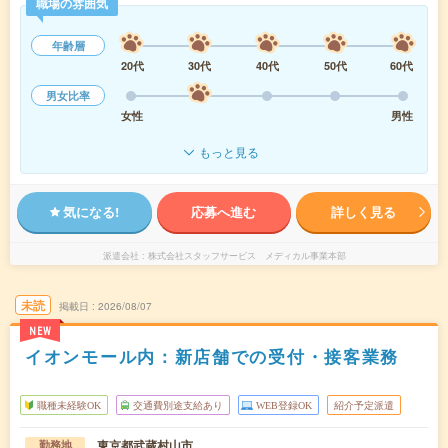
職場の雰囲気
年齢層
20代
30代
40代
50代
60代
男女比率
女性
男性
もっと見る
気になる!
応募へ進む
詳しく見る
派遣会社
株式会社スタッフサービス メディカル事業本部
未読
掲載日
2026/08/07
NEW
イオンモール内：新店舗での受付・接客業務
職種未経験OK
交通費別途支給あり
WEB登録OK
紹介予定派遣
東京都武蔵村山市
勤務地