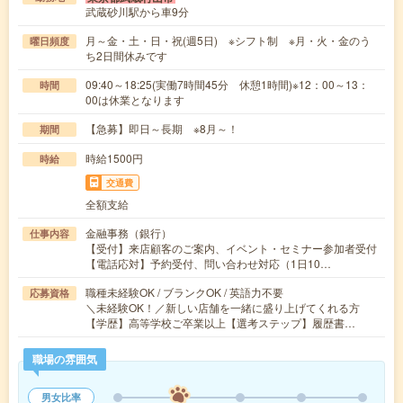
武蔵砂川駅から車9分
月～金・土・日・祝(週5日) ※シフト制 ※月・火・金のう
曜日頻度
ち2日間休みです
09:40～18:25(実働7時間45分 休憩1時間)※12：00～13：
時間
00は休業となります
【急募】即日～長期 ※8月～！
期間
時給1500円
時給
交通費
全額支給
金融事務（銀行）
仕事内容
【受付】来店顧客のご案内、イベント・セミナー参加者受付
【電話応対】予約受付、問い合わせ対応（1日10…
職種未経験OK / ブランクOK / 英語力不要
応募資格
＼未経験OK！／新しい店舗を一緒に盛り上げてくれる方
【学歴】高等学校ご卒業以上【選考ステップ】履歴書…
職場の雰囲気
男女比率