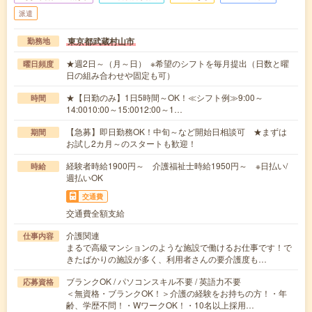
派遣
東京都武蔵村山市
勤務地
★週2日～（月～日） ※希望のシフトを毎月提出（日数と曜
曜日頻度
日の組み合わせや固定も可）
★【日勤のみ】1日5時間～OK！≪シフト例≫9:00～
時間
14:0010:00～15:0012:00～1…
【急募】即日勤務OK！中旬～など開始日相談可 ★まずは
期間
お試し2カ月～のスタートも歓迎！
経験者時給1900円～ 介護福祉士時給1950円～ ※日払い/
時給
週払いOK
交通費
交通費全額支給
介護関連
仕事内容
まるで高級マンションのような施設で働けるお仕事です！で
きたばかりの施設が多く、利用者さんの要介護度も…
ブランクOK / パソコンスキル不要 / 英語力不要
応募資格
＜無資格・ブランクOK！＞介護の経験をお持ちの方！・年
齢、学歴不問！・WワークOK！・10名以上採用…