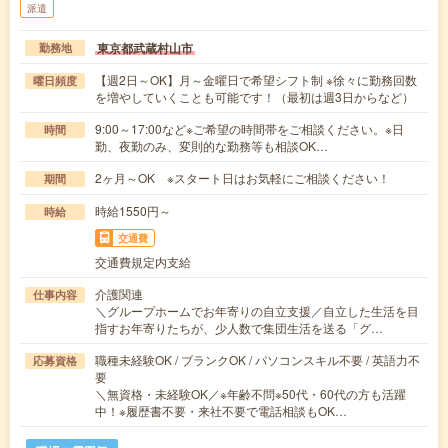
派遣
東京都武蔵村山市
勤務地
【週2日～OK】月～金曜日で希望シフト制 ※徐々に勤務回数
曜日頻度
を増やしていくことも可能です！（最初は週3日からなど）
9:00～17:00など※ご希望の時間帯をご相談ください。※日
時間
勤、夜勤のみ、変則的な勤務等も相談OK…
2ヶ月～OK ※スタート日はお気軽にご相談ください！
期間
時給1550円～
時給
交通費
交通費規定内支給
介護関連
仕事内容
＼グループホームでお年寄りの自立支援／自立した生活を目
指すお年寄りたちが、少人数で集団生活を送る「グ…
職種未経験OK / ブランクOK / パソコンスキル不要 / 英語力不
応募資格
要
＼無資格・未経験OK／※年齢不問※50代・60代の方も活躍
中！※履歴書不要・来社不要で電話相談もOK…