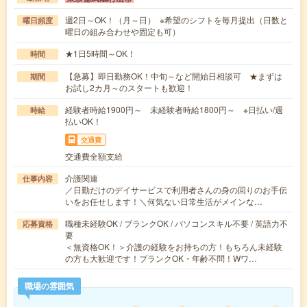
週2日～OK！（月～日） ※希望のシフトを毎月提出（日数と
曜日頻度
曜日の組み合わせや固定も可）
★1日5時間～OK！
時間
【急募】即日勤務OK！中旬～など開始日相談可 ★まずは
期間
お試し2カ月～のスタートも歓迎！
経験者時給1900円～ 未経験者時給1800円～ ※日払い/週
時給
払いOK！
交通費
交通費全額支給
介護関連
仕事内容
／日勤だけのデイサービスで利用者さんの身の回りのお手伝
いをお任せします！＼何気ない日常生活がメインな…
職種未経験OK / ブランクOK / パソコンスキル不要 / 英語力不
応募資格
要
＜無資格OK！＞介護の経験をお持ちの方！もちろん未経験
の方も大歓迎です！ブランクOK・年齢不問！Wワ…
職場の雰囲気