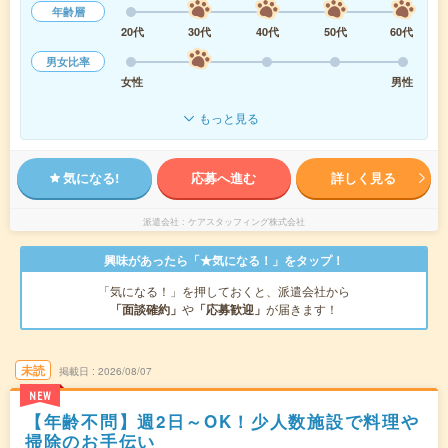
年齢層
20代
30代
40代
50代
60代
男女比率
女性
男性
もっと見る
気になる!
応募へ進む
詳しく見る
派遣会社
ケアスタッフィング株式会社
興味があったら「★気になる！」をタップ！
「気になる！」を押しておくと、派遣会社から
「面談確約」
や
「応募歓迎」
が届きます！
未読
掲載日
2026/08/07
NEW
【年齢不問】週2日～OK！少人数施設で料理や
掃除のお手伝い