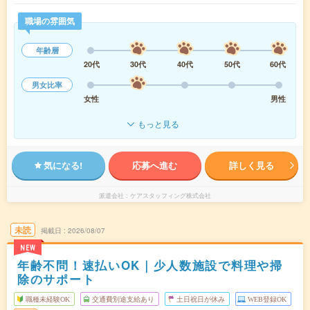
職場の雰囲気
年齢層
20代
30代
40代
50代
60代
男女比率
女性
男性
もっと見る
気になる!
応募へ進む
詳しく見る
派遣会社
ケアスタッフィング株式会社
未読
掲載日
2026/08/07
NEW
年齢不問！速払いOK｜少人数施設で料理や掃
除のサポート
職種未経験OK
交通費別途支給あり
土日祝日が休み
WEB登録OK