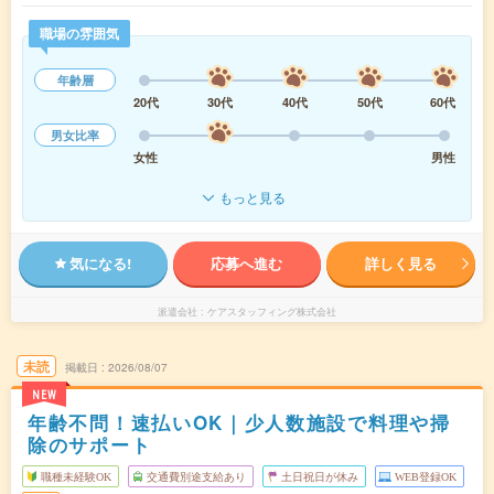
職場の雰囲気
年齢層
20代
30代
40代
50代
60代
男女比率
女性
男性
もっと見る
気になる!
応募へ進む
詳しく見る
派遣会社
ケアスタッフィング株式会社
未読
掲載日
2026/08/07
NEW
年齢不問！速払いOK｜少人数施設で料理や掃
除のサポート
職種未経験OK
交通費別途支給あり
土日祝日が休み
WEB登録OK