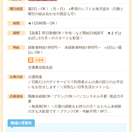
週2日～OK！（月～日） ※希望のシフトを毎月提出（日数と
曜日頻度
曜日の組み合わせや固定も可）
★1日5時間～OK！
時間
【急募】即日勤務OK！中旬～など開始日相談可 ★まずは
期間
お試し2カ月～のスタートも歓迎！
経験者時給1900円～ 未経験者時給1800円～ ※日払い/週
時給
払いOK！
交通費
交通費全額支給
介護関連
仕事内容
／日勤だけのデイサービスで利用者さんの身の回りのお手伝
いをお任せします！＼何気ない日常生活がメインな…
職種未経験OK / ブランクOK / パソコンスキル不要 / 英語力不
応募資格
要
＜無資格OK！＞介護の経験をお持ちの方！もちろん未経験
の方も大歓迎です！ブランクOK・年齢不問！Wワ…
職場の雰囲気