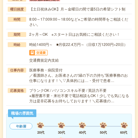
【土日祝休みOK】月～金曜日の間で週5日の希望シフト制
曜日頻度
8:00～17:009:00～18:00など※ご希望の時間帯をご相談くだ
時間
さい。
2ヶ月～OK ※スタート日はお気軽にご相談ください！
期間
時給1400円～ ■月収22.4万円～（日収1万1200円×20日）
時給
交通費
交通費規定内支給
医療事務・病院受付
仕事内容
／看護師さん、お医者さんの“縁の下の力持ち”医療事務のお
仕事になります！＼▽具体的には…・受付で患者…
ブランクOK / パソコンスキル不要 / 英語力不要
応募資格
※履歴書不要・来社不要で電話相談もOK！少しでも気になる
方は是非応募をお待ちしております！＼応募後の…
職場の雰囲気
年齢層
20代
30代
40代
50代
60代