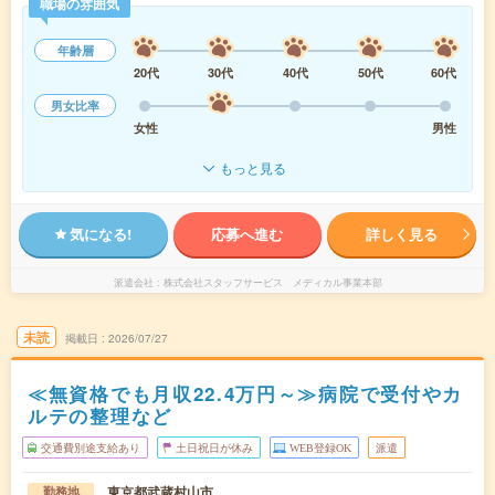
職場の雰囲気
年齢層
20代
30代
40代
50代
60代
男女比率
女性
男性
もっと見る
気になる!
応募へ進む
詳しく見る
派遣会社
株式会社スタッフサービス メディカル事業本部
未読
掲載日
2026/07/27
≪無資格でも月収22.4万円～≫病院で受付やカ
ルテの整理など
交通費別途支給あり
土日祝日が休み
WEB登録OK
派遣
東京都武蔵村山市
勤務地