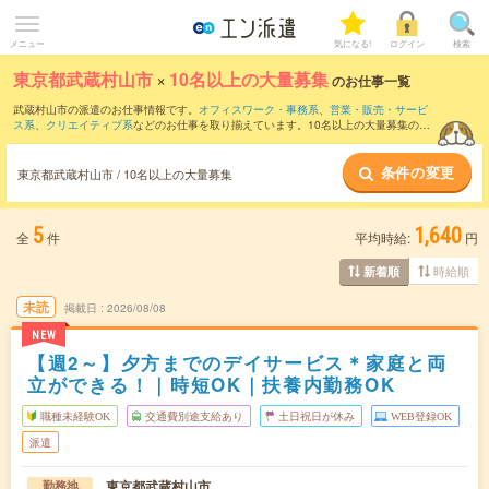
メニュー
気になる!
ログイン
検索
東京都武蔵村山市
×
10名以上の大量募集
のお仕事一覧
武蔵村山市の派遣のお仕事情報です。
オフィスワーク・事務系
、
営業・販売・サービ
ス系
、
クリエイティブ系
などのお仕事を取り揃えています。10名以上の大量募集の条
件の他に、
交通費別途支給あり
、
職種未経験OK
、
友だちと一緒の応募OK
などのこだ
わり条件も取り揃えています。
条件の変更
東京都武蔵村山市 / 10名以上の大量募集
5
1,640
全
件
平均時給:
円
時給順
新着順
未読
掲載日
2026/08/08
NEW
【週2～】夕方までのデイサービス＊家庭と両
立ができる！｜時短OK｜扶養内勤務OK
職種未経験OK
交通費別途支給あり
土日祝日が休み
WEB登録OK
派遣
東京都武蔵村山市
勤務地