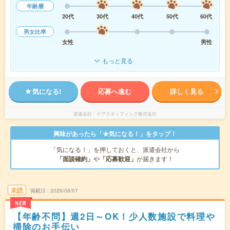
年齢層
20代
30代
40代
50代
60代
男女比率
女性
男性
もっと見る
気になる!
応募へ進む
詳しく見る
派遣会社
ケアスタッフィング株式会社
興味があったら「★気になる！」をタップ！
「気になる！」を押しておくと、派遣会社から
「面談確約」
や
「応募歓迎」
が届きます！
未読
掲載日
2026/08/07
NEW
【年齢不問】週2日～OK！少人数施設で料理や
掃除のお手伝い