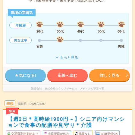
中！※履歴書不要・来社不要で電話相談もOK…
職場の雰囲気
年齢層
20代
30代
40代
50代
60代
男女比率
女性
男性
もっと見る
気になる!
応募へ進む
詳しく見る
派遣会社
株式会社スタッフサービス メディカル事業本部
未読
掲載日
2026/08/07
NEW
【週2日＊高時給1900円～】シニア向けマンシ
ョンで食事の配膳や見守り＊介護
交通費別途支給あり
土日祝日が休み
残業なし
WEB登録OK