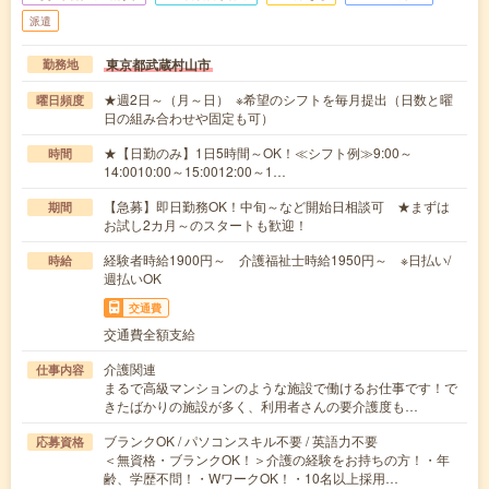
派遣
東京都武蔵村山市
勤務地
★週2日～（月～日） ※希望のシフトを毎月提出（日数と曜
曜日頻度
日の組み合わせや固定も可）
★【日勤のみ】1日5時間～OK！≪シフト例≫9:00～
時間
14:0010:00～15:0012:00～1…
【急募】即日勤務OK！中旬～など開始日相談可 ★まずは
期間
お試し2カ月～のスタートも歓迎！
経験者時給1900円～ 介護福祉士時給1950円～ ※日払い/
時給
週払いOK
交通費
交通費全額支給
介護関連
仕事内容
まるで高級マンションのような施設で働けるお仕事です！で
きたばかりの施設が多く、利用者さんの要介護度も…
ブランクOK / パソコンスキル不要 / 英語力不要
応募資格
＜無資格・ブランクOK！＞介護の経験をお持ちの方！・年
齢、学歴不問！・WワークOK！・10名以上採用…