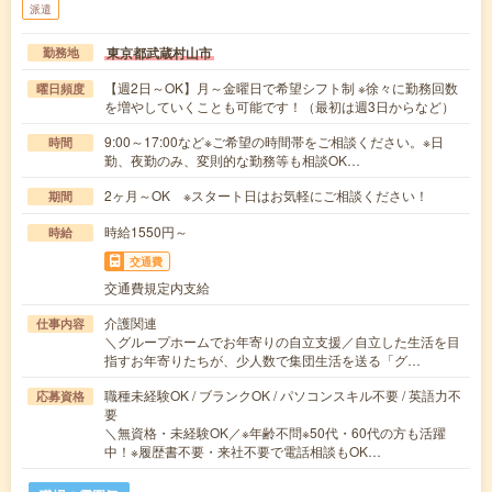
派遣
東京都武蔵村山市
勤務地
【週2日～OK】月～金曜日で希望シフト制 ※徐々に勤務回数
曜日頻度
を増やしていくことも可能です！（最初は週3日からなど）
9:00～17:00など※ご希望の時間帯をご相談ください。※日
時間
勤、夜勤のみ、変則的な勤務等も相談OK…
2ヶ月～OK ※スタート日はお気軽にご相談ください！
期間
時給1550円～
時給
交通費
交通費規定内支給
介護関連
仕事内容
＼グループホームでお年寄りの自立支援／自立した生活を目
指すお年寄りたちが、少人数で集団生活を送る「グ…
職種未経験OK / ブランクOK / パソコンスキル不要 / 英語力不
応募資格
要
＼無資格・未経験OK／※年齢不問※50代・60代の方も活躍
中！※履歴書不要・来社不要で電話相談もOK…