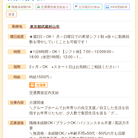
職種未経験OK
交通費別途支給あり
土日祝日が休み
WEB登録OK
派遣
東京都武蔵村山市
勤務地
★週2日～OK！ 月～日曜日での希望シフト制 ※徐々に勤務回
曜日頻度
数を増やしていくことも可能です！
★1日6時間～OK！【シフト例】7:00～13:009:00～
時間
18:00（休憩1時間）12:00～1…
2ヶ月～OK ※スタート日はお気軽にご相談ください！
期間
時給1550円～
時給
交通費
交通費規定内支給
介護関連
仕事内容
＼グループホームでお年寄りの自立支援／自立した生活を目
指すお年寄りたちが、少人数で集団生活を送る「グ…
職種未経験OK / ブランクOK / パソコンスキル不要 / 英語力不
応募資格
要
＼無資格・未経験OK／※年齢不問※50代・60代の方も活躍