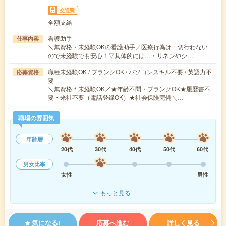
交通費
全額支給
看護助手
仕事内容
＼無資格・未経験OKの看護助手／医療行為は一切行わない
ので未経験でも安心！▽具体的には…・リネンやシ…
職種未経験OK / ブランクOK / パソコンスキル不要 / 英語力不
応募資格
要
＼無資格＊未経験OK／★年齢不問・ブランクOK★履歴書不
要・来社不要（電話登録OK）★社会保険完備＼…
職場の雰囲気
年齢層
20代
30代
40代
50代
60代
男女比率
女性
男性
もっと見る
気になる!
応募へ進む
詳しく見る