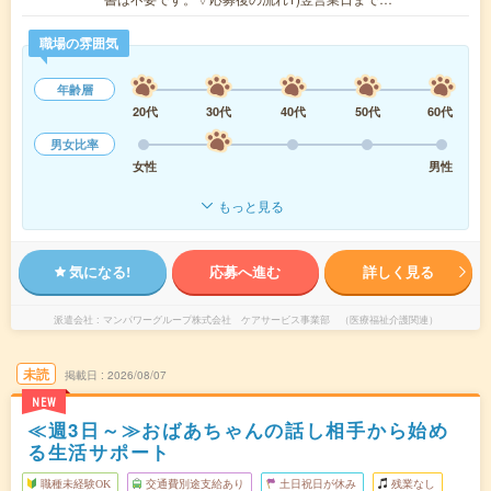
職場の雰囲気
年齢層
20代
30代
40代
50代
60代
男女比率
女性
男性
もっと見る
気になる!
応募へ進む
詳しく見る
派遣会社
マンパワーグループ株式会社 ケアサービス事業部 （医療福祉介護関連）
未読
掲載日
2026/08/07
NEW
≪週3日～≫おばあちゃんの話し相手から始め
る生活サポート
職種未経験OK
交通費別途支給あり
土日祝日が休み
残業なし