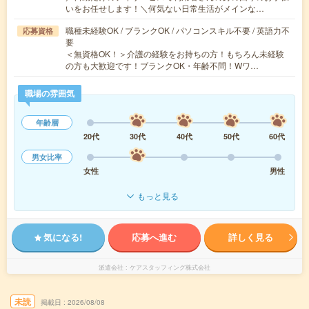
いをお任せします！＼何気ない日常生活がメインな…
職種未経験OK / ブランクOK / パソコンスキル不要 / 英語力不
応募資格
要
＜無資格OK！＞介護の経験をお持ちの方！もちろん未経験
の方も大歓迎です！ブランクOK・年齢不問！Wワ…
職場の雰囲気
年齢層
20代
30代
40代
50代
60代
男女比率
女性
男性
もっと見る
気になる!
応募へ進む
詳しく見る
派遣会社
ケアスタッフィング株式会社
未読
掲載日
2026/08/08