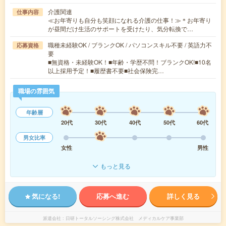
介護関連
仕事内容
≪お年寄りも自分も笑顔になれる介護の仕事！≫＊お年寄り
が昼間だけ生活のサポートを受けたり、気分転換で…
職種未経験OK / ブランクOK / パソコンスキル不要 / 英語力不
応募資格
要
■無資格・未経験OK！■年齢・学歴不問！ブランクOK!■10名
以上採用予定！■履歴書不要■社会保険完…
職場の雰囲気
年齢層
20代
30代
40代
50代
60代
男女比率
女性
男性
もっと見る
気になる!
応募へ進む
詳しく見る
派遣会社
日研トータルソーシング株式会社 メディカルケア事業部