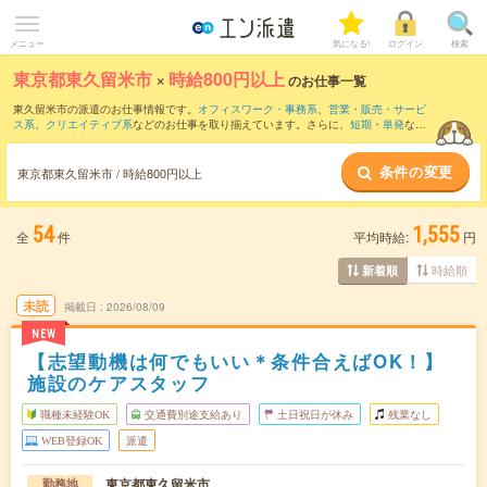
メニュー
気になる!
ログイン
検索
東京都東久留米市
×
時給800円以上
のお仕事一覧
東久留米市の派遣のお仕事情報です。
オフィスワーク・事務系
、
営業・販売・サービ
ス系
、
クリエイティブ系
などのお仕事を取り揃えています。さらに、
短期
・
単発
など
の期間や、
職種未経験OK
などのこだわり条件で絞り込んでいただけます。
条件の変更
時給
1250円以上
・
1800円以上
の求人はこちら
東京都東久留米市 / 時給800円以上
当サイトでは法令を遵守し、最低賃金以上の求人のみを掲載しています。
54
1,555
全
件
平均時給:
円
時給順
新着順
未読
掲載日
2026/08/09
NEW
【志望動機は何でもいい＊条件合えばOK！】
施設のケアスタッフ
職種未経験OK
交通費別途支給あり
土日祝日が休み
残業なし
WEB登録OK
派遣
東京都東久留米市
勤務地