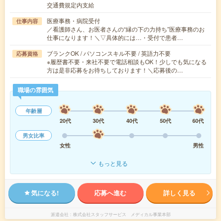
交通費規定内支給
医療事務・病院受付
仕事内容
／看護師さん、お医者さんの“縁の下の力持ち”医療事務のお
仕事になります！＼▽具体的には…・受付で患者…
ブランクOK / パソコンスキル不要 / 英語力不要
応募資格
※履歴書不要・来社不要で電話相談もOK！少しでも気になる
方は是非応募をお待ちしております！＼応募後の…
職場の雰囲気
年齢層
20代
30代
40代
50代
60代
男女比率
女性
男性
もっと見る
気になる!
応募へ進む
詳しく見る
派遣会社
株式会社スタッフサービス メディカル事業本部