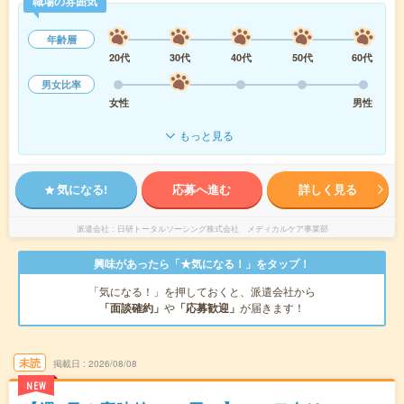
職場の雰囲気
年齢層
20代
30代
40代
50代
60代
男女比率
女性
男性
もっと見る
気になる!
応募へ進む
詳しく見る
派遣会社
日研トータルソーシング株式会社 メディカルケア事業部
興味があったら「★気になる！」をタップ！
「気になる！」を押しておくと、派遣会社から
「面談確約」
や
「応募歓迎」
が届きます！
未読
掲載日
2026/08/08
NEW