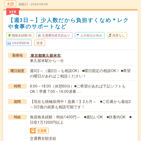
未読
掲載日
2026/08/08
NEW
【週3日～】少人数だから負担すくなめ＊レク
や食事のサポートなど
職種未経験OK
交通費別途支給あり
土日祝日が休み
残業なし
WEB登録OK
派遣
東京都東久留米市
勤務地
東久留米駅から---分
週3日～（週2日～も相談OK） ■曜日固定の相談OK！ ■希望
曜日頻度
の曜日があればご相談ください！
9:00～18:00（休憩60分）■ご希望があれば下記シフトも
時間
OK！早番 7:00～16:00遅番 …
【現在も積極採用中！急募！】2カ月～ ■ご応募から最短2
期間
～3日後の就業も相談可能です！
無資格未経験：時給1400円～ ■週払いOK ■扶養内OK ■
時給
日収1万1200円以上
交通費
交通費全額支給