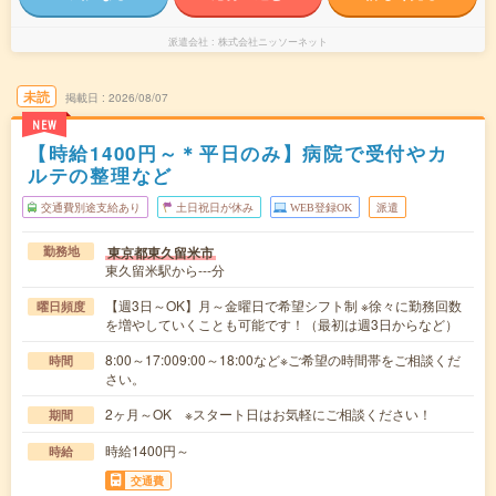
派遣会社
株式会社ニッソーネット
未読
掲載日
2026/08/07
NEW
【時給1400円～＊平日のみ】病院で受付やカ
ルテの整理など
交通費別途支給あり
土日祝日が休み
WEB登録OK
派遣
東京都東久留米市
勤務地
東久留米駅から---分
【週3日～OK】月～金曜日で希望シフト制 ※徐々に勤務回数
曜日頻度
を増やしていくことも可能です！（最初は週3日からなど）
8:00～17:009:00～18:00など※ご希望の時間帯をご相談くだ
時間
さい。
2ヶ月～OK ※スタート日はお気軽にご相談ください！
期間
時給1400円～
時給
交通費