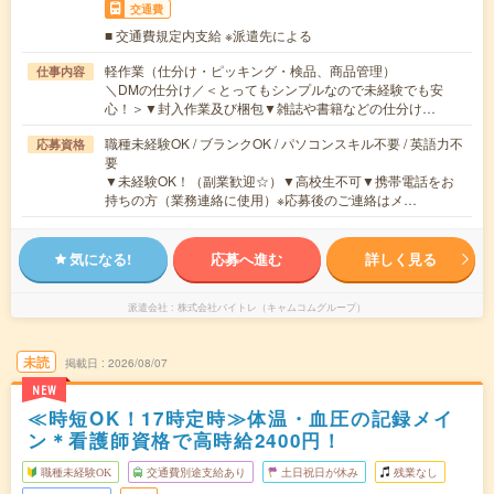
交通費
■ 交通費規定内支給 ※派遣先による
軽作業（仕分け・ピッキング・検品、商品管理）
仕事内容
＼DMの仕分け／＜とってもシンプルなので未経験でも安
心！＞▼封入作業及び梱包▼雑誌や書籍などの仕分け…
職種未経験OK / ブランクOK / パソコンスキル不要 / 英語力不
応募資格
要
▼未経験OK！（副業歓迎☆）▼高校生不可▼携帯電話をお
持ちの方（業務連絡に使用）※応募後のご連絡はメ…
気になる!
応募へ進む
詳しく見る
派遣会社
株式会社バイトレ（キャムコムグループ）
未読
掲載日
2026/08/07
NEW
≪時短OK！17時定時≫体温・血圧の記録メイ
ン＊看護師資格で高時給2400円！
職種未経験OK
交通費別途支給あり
土日祝日が休み
残業なし