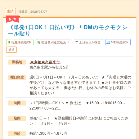
未読
掲載日
2026/08/07
NEW
《単発1日OK！日払い可》＊DMのモクモクシ
ール貼り
職種未経験OK
交通費別途支給あり
土日祝日が休み
WEB登録OK
派遣
東京都東久留米市
勤務地
東久留米駅から徒歩5分
週0日～/月1日～OK！ （月～日のあいだ） ★「火曜と木曜の
曜日頻度
午後だけ」など色々な働き方ができます！ ★お仕事ゼロの週
があっても大丈夫。 働きたい日、お休みの希望はお気軽にご
相談ください！
＜1日3時間～OK！＞▼ 例えば… ▼15:00～18:0015:00～
時間
22:0017:00～22:…
単発1日～！ ★勤務開始日や期間はお気軽にご相談くださ
期間
い！ ＃8月～ ＃9月～
時給1,300円～1,875円
時給