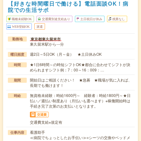
【好きな時間曜日で働ける】電話面談OK！病
院での生活サポ
職種未経験OK
交通費別途支給あり
土日祝日が休み
残業なし
WEB登録OK
派遣
東京都東久留米市
勤務地
東久留米駅から---分
週2日～5日OK（月～金） ★土日休みOK
曜日頻度
★1日6時間～の時短シフトOK★都合に合わせてシフトが決
時間
められますシフト例：7：00～16：009：…
開始日はご相談ください！ ★急募 ★職場が気に入れば、
期間
長期でも働けます！
無資格未経験：時給1600円～ 経験者：時給1800円～★日
時給
払い／週払い制度あり（月払いも選べます）※稼働開始時は
手続き完了次第のお支払いとなります。
交通費
交通費支給※規定有
看護助手
仕事内容
≪病院でちょっとしたお手伝い≫○シーツの交換やベッドメ