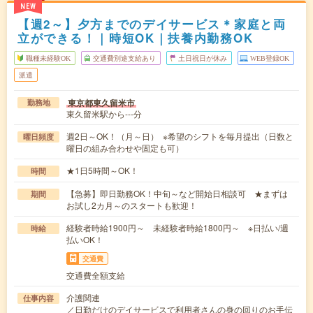
NEW
【週2～】夕方までのデイサービス＊家庭と両
立ができる！｜時短OK｜扶養内勤務OK
職種未経験OK
交通費別途支給あり
土日祝日が休み
WEB登録OK
派遣
東京都東久留米市
勤務地
東久留米駅から---分
週2日～OK！（月～日） ※希望のシフトを毎月提出（日数と
曜日頻度
曜日の組み合わせや固定も可）
★1日5時間～OK！
時間
【急募】即日勤務OK！中旬～など開始日相談可 ★まずは
期間
お試し2カ月～のスタートも歓迎！
経験者時給1900円～ 未経験者時給1800円～ ※日払い/週
時給
払いOK！
交通費
交通費全額支給
介護関連
仕事内容
／日勤だけのデイサービスで利用者さんの身の回りのお手伝