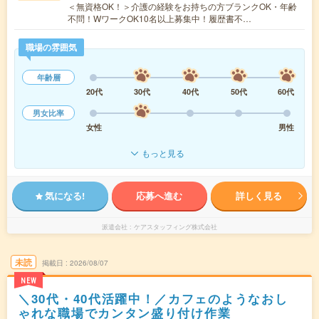
＜無資格OK！＞介護の経験をお持ちの方ブランクOK・年齢
不問！WワークOK10名以上募集中！履歴書不…
職場の雰囲気
年齢層
20代
30代
40代
50代
60代
男女比率
女性
男性
もっと見る
気になる!
応募へ進む
詳しく見る
派遣会社
ケアスタッフィング株式会社
未読
掲載日
2026/08/07
NEW
＼30代・40代活躍中！／カフェのようなおし
ゃれな職場でカンタン盛り付け作業