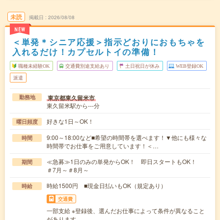
未読
掲載日
2026/08/08
NEW
＜単発＊シニア応援＞指示どおりにおもちゃを
入れるだけ！カプセルトイの準備！
職種未経験OK
交通費別途支給あり
土日祝日が休み
WEB登録OK
派遣
東京都東久留米市
勤務地
東久留米駅から---分
好きな1日～OK！
曜日頻度
9:00～18:00など■希望の時間帯を選べます！▼他にも様々な
時間
時間帯でお仕事をご用意しています！＜…
≪急募≫1日のみの単発からOK！ 即日スタートもOK！
期間
＃7月～＃8月～
時給1500円 ■現金日払いもOK（規定あり）
時給
交通費
一部支給 ※登録後、選んだお仕事によって条件が異なること
があります