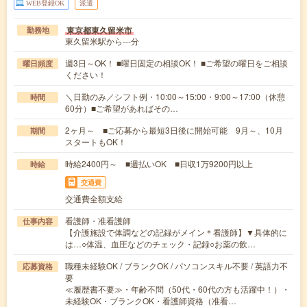
WEB登録OK
派遣
東京都東久留米市
勤務地
東久留米駅から---分
週3日～OK！ ■曜日固定の相談OK！ ■ご希望の曜日をご相談
曜日頻度
ください！
＼日勤のみ／シフト例・10:00～15:00・9:00～17:00（休憩
時間
60分）■ご希望があればその…
2ヶ月～ ■ご応募から最短3日後に開始可能 9月～、10月
期間
スタートもOK！
時給2400円～ ■週払いOK ■日収1万9200円以上
時給
交通費
交通費全額支給
看護師・准看護師
仕事内容
【介護施設で体調などの記録がメイン＊看護師】▼具体的に
は…○体温、血圧などのチェック・記録○お薬の飲…
職種未経験OK / ブランクOK / パソコンスキル不要 / 英語力不
応募資格
要
≪履歴書不要≫・年齢不問（50代・60代の方も活躍中！）・
未経験OK・ブランクOK・看護師資格（准看…