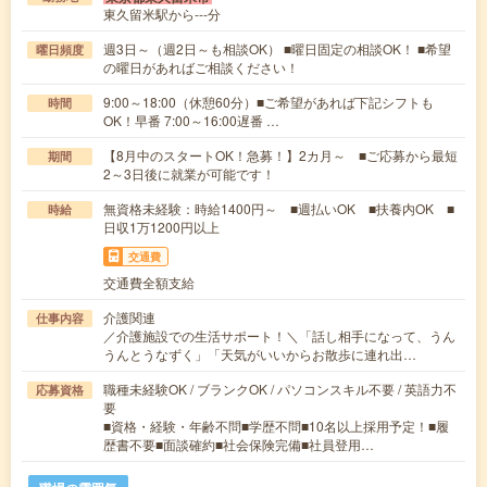
東久留米駅から---分
週3日～（週2日～も相談OK） ■曜日固定の相談OK！ ■希望
曜日頻度
の曜日があればご相談ください！
9:00～18:00（休憩60分）■ご希望があれば下記シフトも
時間
OK！早番 7:00～16:00遅番 …
【8月中のスタートOK！急募！】2カ月～ ■ご応募から最短
期間
2～3日後に就業が可能です！
無資格未経験：時給1400円～ ■週払いOK ■扶養内OK ■
時給
日収1万1200円以上
交通費
交通費全額支給
介護関連
仕事内容
／介護施設での生活サポート！＼「話し相手になって、うん
うんとうなずく」「天気がいいからお散歩に連れ出…
職種未経験OK / ブランクOK / パソコンスキル不要 / 英語力不
応募資格
要
■資格・経験・年齢不問■学歴不問■10名以上採用予定！■履
歴書不要■面談確約■社会保険完備■社員登用…