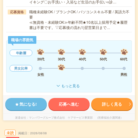
イキング〇お手洗い・入浴など生活のお手伝い○診…
職種未経験OK / ブランクOK / パソコンスキル不要 / 英語力不
応募資格
要
≪無資格・未経験OK≫年齢不問★10名以上採用予定★履歴
書は不要です。▽応募後の流れ1)翌営業日まで…
職場の雰囲気
年齢層
20代
30代
40代
50代
60代
男女比率
女性
男性
もっと見る
気になる!
応募へ進む
詳しく見る
派遣会社
マンパワーグループ株式会社 ケアサービス事業部 （医療福祉介護関連）
未読
掲載日
2026/08/08