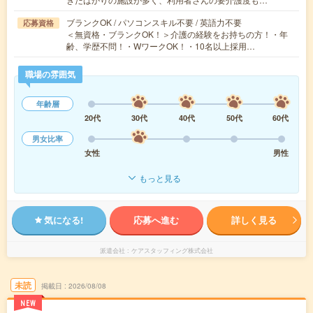
ブランクOK / パソコンスキル不要 / 英語力不要
応募資格
＜無資格・ブランクOK！＞介護の経験をお持ちの方！・年
齢、学歴不問！・WワークOK！・10名以上採用…
職場の雰囲気
年齢層
20代
30代
40代
50代
60代
男女比率
女性
男性
もっと見る
気になる!
応募へ進む
詳しく見る
派遣会社
ケアスタッフィング株式会社
未読
掲載日
2026/08/08
NEW