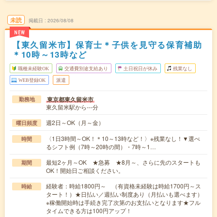
未読
掲載日
2026/08/08
NEW
【東久留米市】保育士＊子供を見守る保育補助
＊10時～13時など
職種未経験OK
交通費別途支給あり
土日祝日が休み
残業なし
WEB登録OK
派遣
東京都東久留米市
勤務地
東久留米駅から---分
週2日～OK（月～金）
曜日頻度
〈1日3時間～OK！＊10～13時など！〉※残業なし！▼選べ
時間
るシフト例（7時～20時の間）・7時～1…
最短2ヶ月～OK ★急募 ★8月～、さらに先のスタートも
期間
OK！開始日ご相談ください。
経験者：時給1800円～ （有資格未経験は時給1700円～ス
時給
タート！）★日払い／週払い制度あり（月払いも選べます）
※稼働開始時は手続き完了次第のお支払いとなります★フル
タイムできる方は100円アップ！