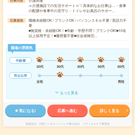
介護関連
仕事内容
≪介護施設での生活サポート≫▽具体的なお仕事は…・食事
の配膳や食事中の見守り・トイレやお風呂のサポー…
職種未経験OK / ブランクOK / パソコンスキル不要 / 英語力不
応募資格
要
■無資格・未経験OK！■年齢・学歴不問！ブランクOK!■10名
以上採用予定！■履歴書不要■社会保険完…
職場の雰囲気
年齢層
20代
30代
40代
50代
60代
男女比率
女性
男性
もっと見る
気になる!
応募へ進む
詳しく見る
派遣会社
日研トータルソーシング株式会社 メディカルケア事業部