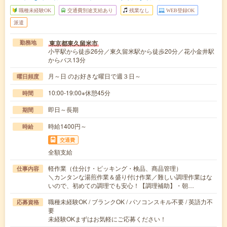
職種未経験OK
交通費別途支給あり
残業なし
WEB登録OK
派遣
東京都東久留米市
勤務地
小平駅から徒歩26分／東久留米駅から徒歩20分／花小金井駅
からバス13分
月～日 のお好きな曜日で週３日～
曜日頻度
10:00-19:00※休憩45分
時間
即日～長期
期間
時給1400円～
時給
交通費
全額支給
軽作業（仕分け・ピッキング・検品、商品管理）
仕事内容
＼カンタンな湯煎作業＆盛り付け作業／難しい調理作業はな
いので、初めての調理でも安心！【調理補助】・朝…
職種未経験OK / ブランクOK / パソコンスキル不要 / 英語力不
応募資格
要
未経験OKまずはお気軽にご応募ください！