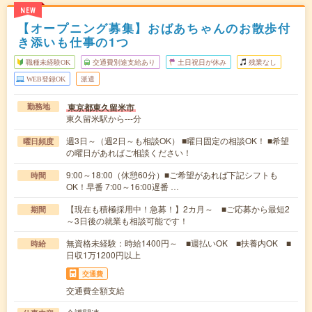
NEW
【オープニング募集】おばあちゃんのお散歩付
き添いも仕事の1つ
職種未経験OK
交通費別途支給あり
土日祝日が休み
残業なし
WEB登録OK
派遣
東京都東久留米市
勤務地
東久留米駅から---分
週3日～（週2日～も相談OK） ■曜日固定の相談OK！ ■希望
曜日頻度
の曜日があればご相談ください！
9:00～18:00（休憩60分）■ご希望があれば下記シフトも
時間
OK！早番 7:00～16:00遅番 …
【現在も積極採用中！急募！】2カ月～ ■ご応募から最短2
期間
～3日後の就業も相談可能です！
無資格未経験：時給1400円～ ■週払いOK ■扶養内OK ■
時給
日収1万1200円以上
交通費
交通費全額支給