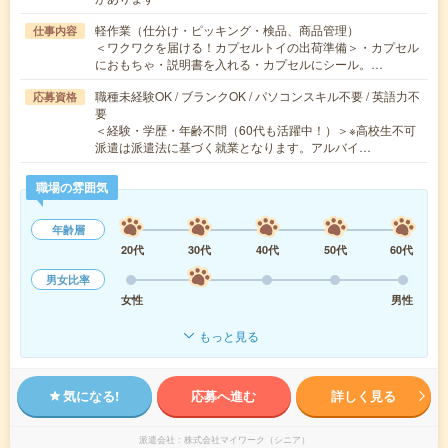
軽作業（仕分け・ピッキング・検品、商品管理）
仕事内容
＜ワクワクを届ける！カプセルトイの出荷準備＞・カプセル
におもちゃ・説明書を入れる・カプセルにシール。…
職種未経験OK / ブランクOK / パソコンスキル不要 / 英語力不
応募資格
要
＜経験・学歴・年齢不問（60代も活躍中！）＞※高校生不可
派遣は派遣法に基づく就業となります。アルバイ…
職場の雰囲気
年齢層
20代
30代
40代
50代
60代
男女比率
女性
男性
もっと見る
気になる!
応募へ進む
詳しく見る
派遣会社
株式会社マイワーク（シニア）