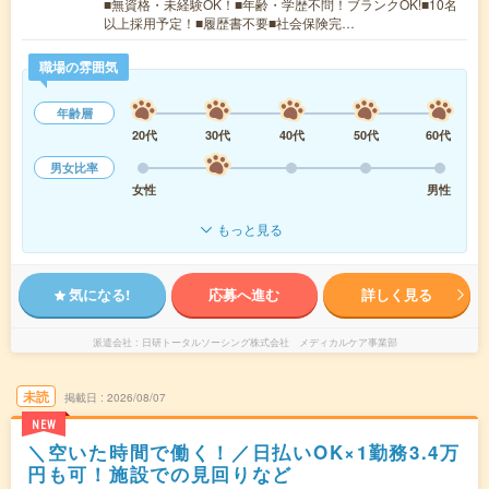
■無資格・未経験OK！■年齢・学歴不問！ブランクOK!■10名
以上採用予定！■履歴書不要■社会保険完…
職場の雰囲気
年齢層
20代
30代
40代
50代
60代
男女比率
女性
男性
もっと見る
気になる!
応募へ進む
詳しく見る
派遣会社
日研トータルソーシング株式会社 メディカルケア事業部
未読
掲載日
2026/08/07
NEW
＼空いた時間で働く！／日払いOK×1勤務3.4万
円も可！施設での見回りなど