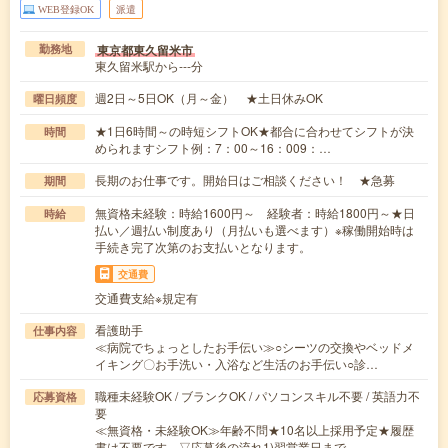
WEB登録OK
派遣
東京都東久留米市
勤務地
東久留米駅から---分
週2日～5日OK（月～金） ★土日休みOK
曜日頻度
★1日6時間～の時短シフトOK★都合に合わせてシフトが決
時間
められますシフト例：7：00～16：009：…
長期のお仕事です。開始日はご相談ください！ ★急募
期間
無資格未経験：時給1600円～ 経験者：時給1800円～★日
時給
払い／週払い制度あり（月払いも選べます）※稼働開始時は
手続き完了次第のお支払いとなります。
交通費
交通費支給※規定有
看護助手
仕事内容
≪病院でちょっとしたお手伝い≫○シーツの交換やベッドメ
イキング〇お手洗い・入浴など生活のお手伝い○診…
職種未経験OK / ブランクOK / パソコンスキル不要 / 英語力不
応募資格
要
≪無資格・未経験OK≫年齢不問★10名以上採用予定★履歴
書は不要です。▽応募後の流れ1)翌営業日まで…