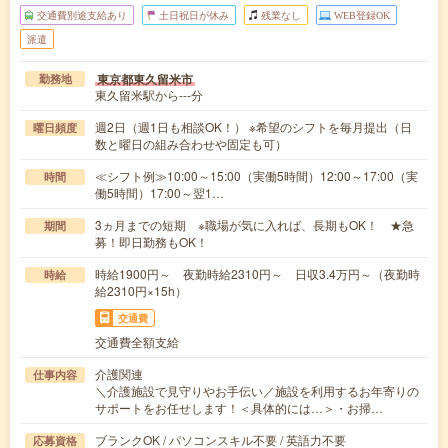
交通費別途支給あり
土日祝日が休み
残業なし
WEB登録OK
派遣
東京都東久留米市
勤務地
東久留米駅から---分
週2日（週1日も相談OK！） ※希望のシフトを毎月提出（日
曜日頻度
数と曜日の組み合わせや固定も可）
≪シフト例≫10:00～15:00（実働5時間）12:00～17:00（実
時間
働5時間）17:00～翌1…
3ヵ月までの短期 ※職場が気に入れば、長期もOK！ ★急
期間
募！即日勤務もOK！
時給1900円～ 夜勤時給2310円～ 日収3.4万円～（夜勤時
時給
給2310円×15h）
交通費
交通費全額支給
介護関連
仕事内容
＼介護施設で見守りやお手伝い／施設を利用するお年寄りの
サポートをお任せします！＜具体的には…＞・お掃…
ブランクOK / パソコンスキル不要 / 英語力不要
応募資格