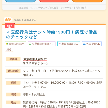
派遣会社
マンパワーグループ株式会社 ケアサービス事業部（保育）
未読
掲載日
2026/08/07
NEW
＜医療行為はナシ＞時給1530円！病院で備品
のチェックなど
職種未経験OK
交通費別途支給あり
土日祝日が休み
WEB登録OK
派遣
東京都東久留米市
勤務地
東久留米駅から---分
シフト制（月～日） ※平日のみなどの相談もOK ※週3なども
曜日頻度
相談OK
【シフト例】07:00～16:0009:00～18:0017:00～09:00※ 上記
時間
は一例です！そ…
即日～2ヶ月以上
期間
無資格の方：時給1530円～1912円 / 介護福祉士：時給1830
時給
円～2287円 / 初任者以上：時給1730円～2162円