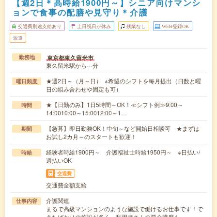
【週2日＊高時給1900円～】シニア向けマンシ
ョンで食事の配膳や見守り＊介護
交通費別途支給あり
土日祝日が休み
残業なし
WEB登録OK
派遣
東京都東久留米市
勤務地
東久留米駅から---分
★週2日～（月～日） ※希望のシフトを毎月提出（日数と曜
曜日頻度
日の組み合わせや固定も可）
★【日勤のみ】1日5時間～OK！≪シフト例≫9:00～
時間
14:0010:00～15:0012:00～1…
【急募】即日勤務OK！中旬～など開始日相談可 ★まずは
期間
お試し2カ月～のスタートも歓迎！
経験者時給1900円～ 介護福祉士時給1950円～ ※日払い/
時給
週払いOK
交通費
交通費全額支給
介護関連
仕事内容
まるで高級マンションのような施設で働けるお仕事です！で
きたばかりの施設が多く、利用者さんの要介護度も…