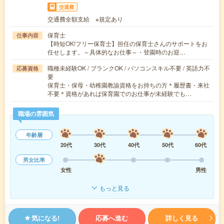
交通費
交通費全額支給 ※規定あり
保育士
仕事内容
【時短OK!フリー保育士】担任の保育士さんのサポートをお
任せします。～具体的なお仕事～・登園時のお迎…
職種未経験OK / ブランクOK / パソコンスキル不要 / 英語力不
応募資格
要
保育士・保母・幼稚園教諭資格をお持ちの方＊履歴書・来社
不要＊資格があれば保育園でのお仕事が未経験でも…
職場の雰囲気
年齢層
20代
30代
40代
50代
60代
男女比率
女性
男性
もっと見る
気になる!
応募へ進む
詳しく見る