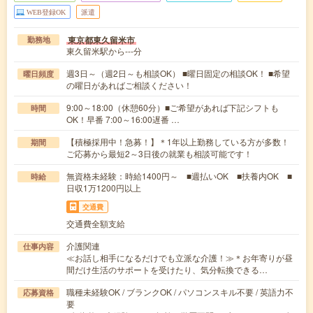
WEB登録OK
派遣
東京都東久留米市
勤務地
東久留米駅から---分
週3日～（週2日～も相談OK） ■曜日固定の相談OK！ ■希望
曜日頻度
の曜日があればご相談ください！
9:00～18:00（休憩60分）■ご希望があれば下記シフトも
時間
OK！早番 7:00～16:00遅番 …
【積極採用中！急募！】＊1年以上勤務している方が多数！
期間
ご応募から最短2～3日後の就業も相談可能です！
無資格未経験：時給1400円～ ■週払いOK ■扶養内OK ■
時給
日収1万1200円以上
交通費
交通費全額支給
介護関連
仕事内容
≪お話し相手になるだけでも立派な介護！≫＊お年寄りが昼
間だけ生活のサポートを受けたり、気分転換できる…
職種未経験OK / ブランクOK / パソコンスキル不要 / 英語力不
応募資格
要