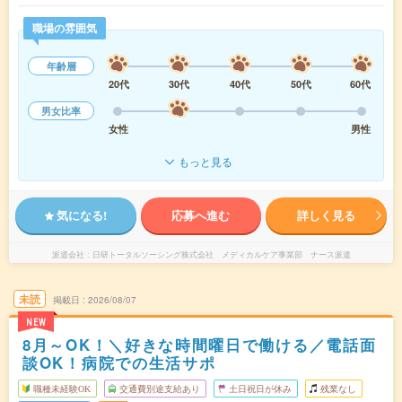
職場の雰囲気
年齢層
20代
30代
40代
50代
60代
男女比率
女性
男性
もっと見る
気になる!
応募へ進む
詳しく見る
派遣会社
日研トータルソーシング株式会社 メディカルケア事業部 ナース派遣
未読
掲載日
2026/08/07
NEW
8月～OK！＼好きな時間曜日で働ける／電話面
談OK！病院での生活サポ
職種未経験OK
交通費別途支給あり
土日祝日が休み
残業なし