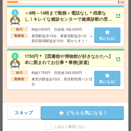
1
/10
＜＜急募＞＞即日スタート！大手グループ×健保組合！事
務サポート/1900円[派遣]
＜8時～14時まで勤務＞電話なし＊残業な
し！キレイな健診センターで健康診断の受付
給 与
時給1900円 ＜月収モデル＞時給1900円×実
[派遣]
働7h×21日＝279,300円＋交通費
時給1600円 月収例 168,000円
給与
交通費
全額支給
気になる!
新宿駅徒歩13分、東新宿駅徒歩1分 ※
勤務地
気になる!
勤務地
神田駅徒歩5分、新御茶ノ水駅徒歩2分 ※小川
西武新宿駅徒歩10分 駅からすぐ！
町駅、淡路町駅からも 徒歩2分程度
1750円＊【図書館や博物館が好きなかたへ】
【40.50代活躍！】週4日×時間選べる！未経験OK＊問い
本に囲まれてお仕事＊事務[派遣]
合わせ受付[派遣]
時給1750円 月収例 245,000円
給与
給 与
時給1500円 月収例 168,000円
東所沢駅徒歩10分、所沢駅民間バス12
勤務地
気になる!
交通費
全額支給
分
気になる!
勤務地
所沢駅徒歩1分 ※▽駅出てスグ！大きくてキ
レイなオフィスビル！
【オープニング募集】おばあちゃんのお散歩付き添いも
スキップ
どちらも気になる！
仕事の1つ[派遣]
しばらく表示しない
給 与
無資格未経験：時給1400円～ ■週払いOK