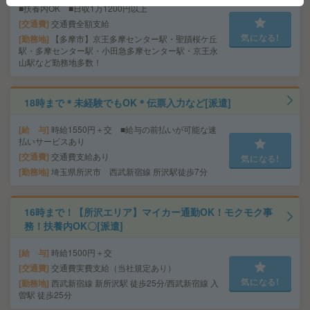
■扶養内OK ■日収1万1200円以上
交通費
交通費全額支給
気になる!
勤務地
【多摩市】京王多摩センター駅・聖蹟桜ケ丘
駅・多摩センター駅・小田急多摩センター駅・京王永
山駅など勤務地多数！
18時まで＊未経験でもOK＊伝票入力など[派遣]
給 与
時給1550円＋交 ■給与の前払いが可能な速
払いサービスあり
交通費
交通費支給あり
気になる!
勤務地
埼玉県所沢市 西武新宿線 所沢駅徒歩7分
16時まで！【所沢エリア】マイカー通勤OK！モクモク事
務！扶養内OK〇[派遣]
給 与
時給1500円＋交
交通費
交通費実費支給（当社規定あり）
気になる!
勤務地
西武新宿線 新所沢駅 徒歩25分/西武新宿線 入
曽駅 徒歩25分