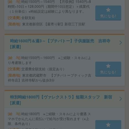
給 与
時給1500円～1540円 【月収例】1540円×8
時間×10日＝128,000円（期間中10日想定）＋残業代
（１分単位）※時給設定は経験により異なります。
気になる!
交通費
全額支給
勤務地
東京都新宿区 【最寄り駅】新宿三丁目駅
時給1600円＆週3～【プチバトー】子供服販売 吉祥寺
[派遣]
給 与
時給1550円～1600円 ※ご経験・スキルによ
り考慮致します
交通費
交通費全額支給（規定あり）
気になる!
勤務地
東京都武蔵野市 【プチバトーブティック吉
祥寺店】吉祥寺駅から徒歩3分
特別時給1800円【ヴァレクストラ】短期スタッフ 新宿
[派遣]
給 与
時給1800円 ※ご経験・スキルにより優遇 ス
マホでかんたんに前払いで給与が受け取れます（※上
限、条件あり）