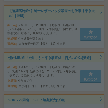
【短期高時給○】紳士レザーバッグ販売のお仕事【東京大
丸】[派遣]
給 与
時給2000円～2000円 【月収例】時給2,000
円×7.5時間×7日＝105,000円 ※月収例は一例です。勤
務時間や日数等により変動いたします。
気になる!
交通費
☆交通費全額支給！
勤務地
東京都千代田区 【最寄り駅】東京駅
憧れMIUMIUで働こう＊東京駅直結！日払いOK○[派遣]
給 与
時給1600円～1700円 【月給例】時給1600
円 実働7H×22日勤務の場合「246,400円」※月収例は
一例です。ご経験により異なります。
気になる!
交通費
全額支給◎
勤務地
東京都千代田区 【最寄り駅】東京駅
9/16～29限定｜ヘルノ短期販売[派遣]