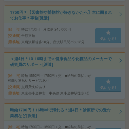
1750円＊【図書館や博物館が好きなかたへ】本に囲まれ
てお仕事＊事務[派遣]
給 与
時給1750円 月収例 245,000円
交通費
全額支給
気になる!
勤務地
東所沢駅徒歩10分、所沢駅民間バス12分
＜週4日＊10-16時まで＞健康食品や化粧品のメーカーで
研究員のサポート[派遣]
給 与
時給1550円～1750円＋交 ■給与の前払いが
可能な速払いサービスあり
交通費
交通費支給あり
気になる!
勤務地
東京都小金井市 中央線 東小金井駅徒歩7分
時給1700円！16時半で帰れる＊週4日＊診療所での受付
業務など[派遣]
給 与
時給1700円～1890円＋交 ■給与の前払いが