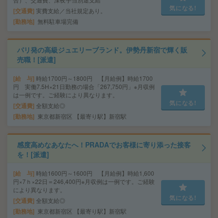
気になる!
交通費
実費支給／当社規定あり。
勤務地
無料駐車場完備
パリ発の高級ジュエリーブランド。伊勢丹新宿で輝く販
売職！[派遣]
給 与
時給1700円～1800円 【月給例】時給1700
円 実働7.5H×21日勤務の場合「267,750円」※月収例
は一例です。ご経験により異なります。
気になる!
交通費
全額支給◎
勤務地
東京都新宿区 【最寄り駅】新宿駅
感度高めなあなたへ！PRADAでお客様に寄り添った接客
を！[派遣]
給 与
時給1600円～1600円 【月給例】時給1,600
円×7ｈ×22日＝246,400円※月収例は一例です。ご経験
により異なります。
気になる!
交通費
全額支給◎
勤務地
東京都新宿区 【最寄り駅】新宿駅