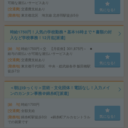
可能な速払いサービスあり
交通費
交通費支給あり
気になる!
勤務地
東京都北区 埼京線 北赤羽駅徒歩5分
時給1750円！人気の学校勤務＊基本16時まで＊書類の封
入など学校事務！12月迄[派遣]
給 与
時給1750円＋交 【月収例】301,875円～ ■
給与の前払いが可能な速払いサービスあり
交通費
交通費支給あり
気になる!
勤務地
東京都千代田区 中央・総武線各停 飯田橋駅
徒歩7分
＜朝はゆっくり＞芸術・文化団体！電話なし！入力メイ
ンのカンタン事務＠錦糸町[派遣]
給 与
時給1700円
交通費
全額支給
気になる!
勤務地
錦糸町駅徒歩3分 ※錦糸町アルカセントラル
での就業です