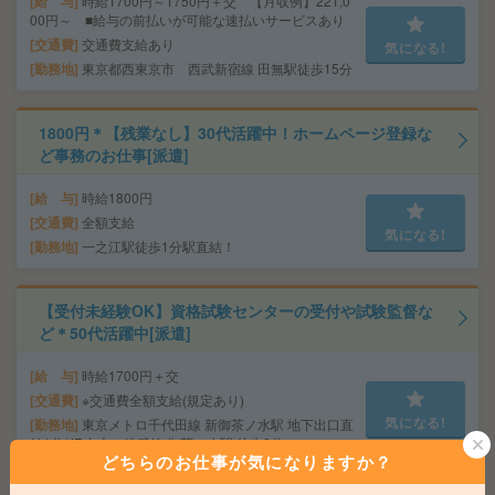
給 与
時給1700円～1750円＋交 【月収例】221,0
00円～ ■給与の前払いが可能な速払いサービスあり
交通費
交通費支給あり
気になる!
勤務地
東京都西東京市 西武新宿線 田無駅徒歩15分
1800円＊【残業なし】30代活躍中！ホームページ登録な
ど事務のお仕事[派遣]
給 与
時給1800円
交通費
全額支給
気になる!
勤務地
一之江駅徒歩1分駅直結！
【受付未経験OK】資格試験センターの受付や試験監督な
ど＊50代活躍中[派遣]
給 与
時給1700円＋交
交通費
※交通費全額支給(規定あり)
気になる!
勤務地
東京メトロ千代田線 新御茶ノ水駅 地下出口直
結1分/JR中央・総武線 御茶ノ水駅 徒歩2分
どちらのお仕事が気になりますか？