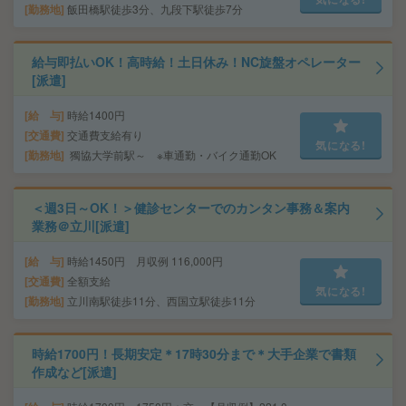
勤務地
飯田橋駅徒歩3分、九段下駅徒歩7分
給与即払いOK！高時給！土日休み！NC旋盤オペレーター
[派遣]
給 与
時給1400円
交通費
交通費支給有り
気になる!
勤務地
獨協大学前駅～ ※車通勤・バイク通勤OK
＜週3日～OK！＞健診センターでのカンタン事務＆案内
業務＠立川[派遣]
給 与
時給1450円 月収例 116,000円
交通費
全額支給
気になる!
勤務地
立川南駅徒歩11分、西国立駅徒歩11分
時給1700円！長期安定＊17時30分まで＊大手企業で書類
作成など[派遣]