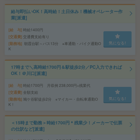
給与即払いOK！高時給！土日休み！機械オペレーター作
業[派遣]
給 与
時給1400円
交通費
交通費支給有り
気になる!
勤務地
朝霞台駅～バス13分 ※車通勤・バイク通勤O
K
17時まで＼高時給1700円＆駅徒歩2分／PC入力できれば
OK！＠川口[派遣]
給 与
時給1700円 月収例 238,000円+残業代
交通費
全額支給
気になる!
勤務地
鳩ケ谷駅徒歩2分 ※マイカー・自転車通勤O
K！
＜15時まで勤務＞時給1700円＊残業少！メーカーで伝票
の仕訳など[派遣]