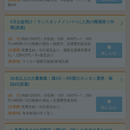
勤OK
8月お盆明け！ランスタッドメンバーに人気の職場座り作
業[派遣]
給 与
時給1350円／月収例：226、800円＝1、350
円×8時間×21日勤務の場合＋残業代、交通費別途支給
交通費
実費支給／当社規定あり。通勤交通費実費支
気になる!
払／上限4万円／月※規定あり
勤務地
マイカー通勤可能/駐車場完備
20名以上の大量募集！週3日～OK梨のカンタン選果・箱
詰め[派遣]
給 与
時給1250円／月収例：120、000円＝1、250
円×8時間×12日勤務の場合＋交通費別途支給
交通費
実費支給／当社規定あり。
気になる!
勤務地
有名牧場のすぐ近く
＼急募4名＊2カ月限定／週3日～OK！お弁当の具をつめ