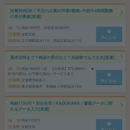
扶養枠内OK！平日のみ週3OR週4勤務×午前中4時間勤務
の受付事務[派遣]
給 与
時給1450円 月収例 92,800円
交通費
全額支給
気になる!
勤務地
立川南駅徒歩11分、西国立駅徒歩11分
基本定時まで＊検診の受付など＊未経験でも大丈夫[派遣]
給 与
時給1600円＋交 【月収例】272,666円～ ■
給与の前払いが可能な速払いサービスあり
交通費
交通費支給あり
気になる!
勤務地
東京都青梅市 青梅線 小作駅徒歩10分
時給1750円＊完全在宅！KADOKAWA！書籍データに関
わるデータ入力[派遣]
給 与
時給1750円
交通費
全額支給
気になる!