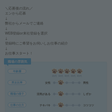
＼応募後の流れ／
エンから応募
↓
弊社からメールでご連絡
↓
WEB登録or来社登録を選択
↓
登録時にご希望をお伺いしお仕事の紹介
↓
お仕事スタート！
職場の雰囲気
年齢層
20代
30代
40代
50代
60代
男女比率
女性
男性
職場の様子
活気がある
しずか
仕事の仕方
テキパキ
コツコツ