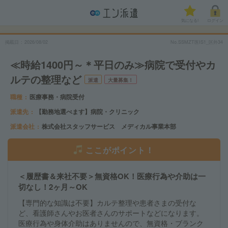
気になる!
ログイン
掲載日
2026/08/02
No.SSMZT医IS1_区外34
≪時給1400円～＊平日のみ≫病院で受付やカ
ルテの整理など
派遣
大量募集！
職種
医療事務・病院受付
派遣先
【勤務地選べます】病院・クリニック
派遣会社
株式会社スタッフサービス メディカル事業本部
ここがポイント！
＜履歴書＆来社不要＞無資格OK！医療行為や介助は一
切なし！2ヶ月～OK
【専門的な知識は不要】カルテ整理や患者さまの受付な
ど、看護師さんやお医者さんのサポートなどになります。
医療行為や身体介助はありませんので、無資格・ブランク