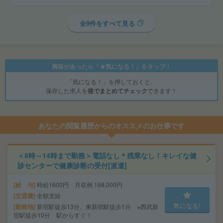
全9件をすべて見る
興味があったら「★気になる！」をタップ！
「気になる！」を押しておくと、
保存した求人を
後でまとめてチェック
できます！
あなたの閲覧履歴からのオススメのお仕事です
＜8時～14時まで勤務＞電話なし＊残業なし！キレイな健
診センターで健康診断の受付[派遣]
給 与
時給1600円 月収例 168,000円
交通費
全額支給
気になる!
勤務地
新宿駅徒歩13分、東新宿駅徒歩1分 ※西武新
宿駅徒歩10分 駅からすぐ！