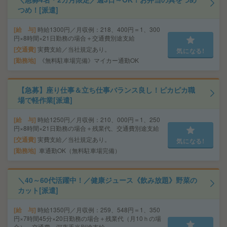
つめ！[派遣]
給 与
時給1300円／月収例：218、400円＝1、300
円×8時間×21日勤務の場合＋交通費別途支給
交通費
実費支給／当社規定あり。
気になる!
勤務地
《無料駐車場完備》マイカー通勤OK
【急募】座り仕事＆立ち仕事バランス良し！ピカピカ職
場で軽作業[派遣]
給 与
時給1250円／月収例：210、000円＝1、250
円×8時間×21日勤務の場合＋残業代、交通費別途支給
交通費
実費支給／当社規定あり。
気になる!
勤務地
車通勤OK（無料駐車場完備）
＼40～60代活躍中！／健康ジュース《飲み放題》野菜の
カット[派遣]
給 与
時給1350円／月収例：259、548円＝1、350
円×7時間45分×20日勤務の場合＋残業代（月10ｈの場
合）、交通費、深夜手当別途支給