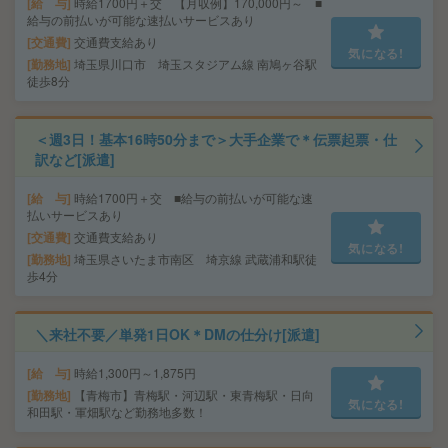
給 与
時給1700円＋交 【月収例】170,000円～ ■
給与の前払いが可能な速払いサービスあり
交通費
交通費支給あり
気になる!
勤務地
埼玉県川口市 埼玉スタジアム線 南鳩ヶ谷駅
徒歩8分
＜週3日！基本16時50分まで＞大手企業で＊伝票起票・仕
訳など[派遣]
給 与
時給1700円＋交 ■給与の前払いが可能な速
払いサービスあり
交通費
交通費支給あり
気になる!
勤務地
埼玉県さいたま市南区 埼京線 武蔵浦和駅徒
歩4分
＼来社不要／単発1日OK＊DMの仕分け[派遣]
給 与
時給1,300円～1,875円
勤務地
【青梅市】青梅駅・河辺駅・東青梅駅・日向
気になる!
和田駅・軍畑駅など勤務地多数！