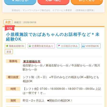
派遣会社
マンパワーグループ株式会社 ケアサービス事業部 （医療福祉介護関連）
未読
掲載日
2026/08/08
NEW
小規模施設でおばあちゃんのお話相手など＊未
経験OK
職種未経験OK
交通費別途支給あり
土日祝日が休み
WEB登録OK
派遣
東京都福生市
勤務地
福生駅から---分／東福生駅から---分／牛浜駅から---分／熊川
駅から---分
シフト制（月～日） ※平日のみなどの相談もOK ※週3なども
曜日頻度
相談OK
【シフト例】07:00～16:0009:00～18:0017:00～09:00※ 上記
時間
は一例です！そ…
即日～2ヶ月以上 ■開始日の相談OK！
期間