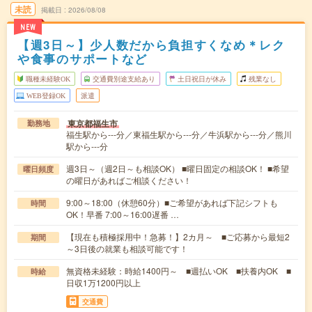
未読
掲載日
2026/08/08
NEW
【週3日～】少人数だから負担すくなめ＊レク
や食事のサポートなど
職種未経験OK
交通費別途支給あり
土日祝日が休み
残業なし
WEB登録OK
派遣
東京都福生市
勤務地
福生駅から---分／東福生駅から---分／牛浜駅から---分／熊川
駅から---分
週3日～（週2日～も相談OK） ■曜日固定の相談OK！ ■希望
曜日頻度
の曜日があればご相談ください！
9:00～18:00（休憩60分）■ご希望があれば下記シフトも
時間
OK！早番 7:00～16:00遅番 …
【現在も積極採用中！急募！】2カ月～ ■ご応募から最短2
期間
～3日後の就業も相談可能です！
無資格未経験：時給1400円～ ■週払いOK ■扶養内OK ■
時給
日収1万1200円以上
交通費