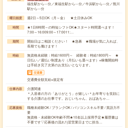
福生駅から---分／東福生駅から---分／牛浜駅から---分／熊川
駅から---分
週2日～5日OK（月～金） ★土日休みOK
曜日頻度
★1日6時間～の時短シフトOK★スタート時間選べます！
時間
7:00～16:009:00～17:0011:…
開始日はご相談ください！ ★急募 ★職場が気に入れば、
期間
長期でも働けます！
無資格未経験：時給1600円～ 経験者：時給1800円～ ★
時給
日払い／週払い制度あり（月払いも選べます）※稼働開始時
は手続き完了次第のお支払いとなります。
交通費
交通費全額支給※規定有
介護関連
仕事内容
＊入居者の方の「ありがとう」が嬉しい＊お年寄りを笑顔に
する介護のお仕事です。おじいちゃん、おばあちゃ…
職種未経験OK / ブランクOK / パソコンスキル不要 / 英語力不
応募資格
要
無資格・未経験OK年齢不問★10名以上採用予定★履歴書は
不要です▽応募後の流れ1)翌営業日までに担当…