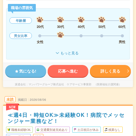
職場の雰囲気
年齢層
20代
30代
40代
50代
60代
男女比率
女性
男性
もっと見る
気になる!
応募へ進む
詳しく見る
派遣会社
マンパワーグループ株式会社 ケアサービス事業部 （医療福祉介護関連）
未読
掲載日
2026/08/06
NEW
≪週4日・時短OK≫未経験OK！病院でメッセ
ンジャー業務など！
職種未経験OK
交通費別途支給あり
土日祝日が休み
残業なし