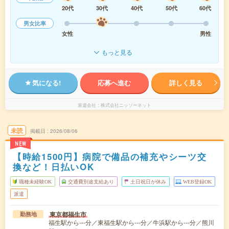
20代
30代
40代
50代
60代
男女比率
女性
男性
もっと見る
気になる!
応募へ進む
詳しく見る
派遣会社
株式会社ニッソーネット
未読
掲載日
2026/08/06
NEW
【時給1500円】病院で備品の補充やシーツ交
換など！日払いOK
職種未経験OK
交通費別途支給あり
土日祝日が休み
WEB登録OK
派遣
東京都福生市
勤務地
福生駅から---分／東福生駅から---分／牛浜駅から---分／熊川