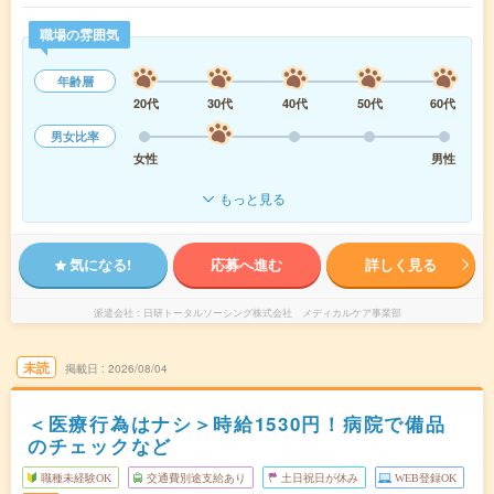
職場の雰囲気
年齢層
20代
30代
40代
50代
60代
男女比率
女性
男性
もっと見る
気になる!
応募へ進む
詳しく見る
派遣会社
日研トータルソーシング株式会社 メディカルケア事業部
未読
掲載日
2026/08/04
＜医療行為はナシ＞時給1530円！病院で備品
のチェックなど
職種未経験OK
交通費別途支給あり
土日祝日が休み
WEB登録OK