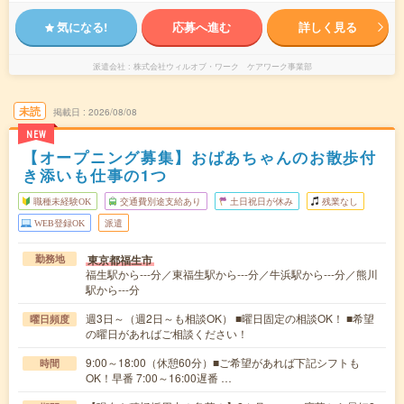
気になる!
応募へ進む
詳しく見る
派遣会社
株式会社ウィルオブ・ワーク ケアワーク事業部
未読
掲載日
2026/08/08
NEW
【オープニング募集】おばあちゃんのお散歩付
き添いも仕事の1つ
職種未経験OK
交通費別途支給あり
土日祝日が休み
残業なし
WEB登録OK
派遣
東京都福生市
勤務地
福生駅から---分／東福生駅から---分／牛浜駅から---分／熊川
駅から---分
週3日～（週2日～も相談OK） ■曜日固定の相談OK！ ■希望
曜日頻度
の曜日があればご相談ください！
9:00～18:00（休憩60分）■ご希望があれば下記シフトも
時間
OK！早番 7:00～16:00遅番 …