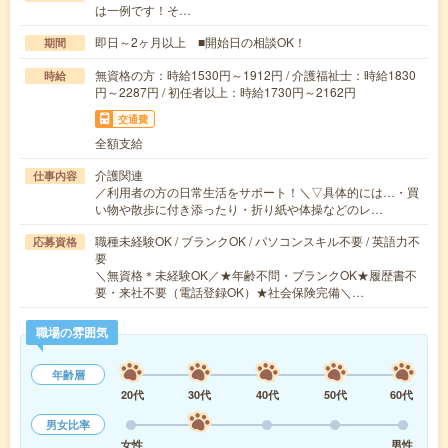
は一例です！そ…
即日～2ヶ月以上 ■開始日の相談OK！
期間
無資格の方：時給1530円～1912円 / 介護福祉士：時給1830
時給
円～2287円 / 初任者以上：時給1730円～2162円
交通費
全額支給
介護関連
仕事内容
／利用者の方の日常生活をサポート！＼▽具体的には…・買
い物や散歩に付き添ったり・折り紙や体操などのレ…
職種未経験OK / ブランクOK / パソコンスキル不要 / 英語力不
応募資格
要
＼無資格＊未経験OK／★年齢不問・ブランクOK★履歴書不
要・来社不要（電話登録OK）★社会保険完備＼…
職場の雰囲気
年齢層
20代
30代
40代
50代
60代
男女比率
女性
男性