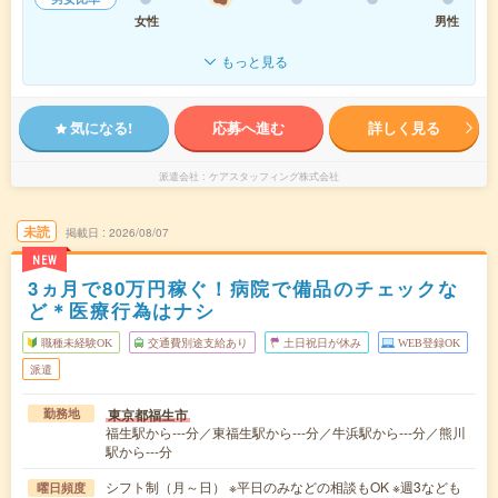
女性
男性
もっと見る
気になる!
応募へ進む
詳しく見る
派遣会社
ケアスタッフィング株式会社
未読
掲載日
2026/08/07
NEW
3ヵ月で80万円稼ぐ！病院で備品のチェックな
ど＊医療行為はナシ
職種未経験OK
交通費別途支給あり
土日祝日が休み
WEB登録OK
派遣
東京都福生市
勤務地
福生駅から---分／東福生駅から---分／牛浜駅から---分／熊川
駅から---分
シフト制（月～日） ※平日のみなどの相談もOK ※週3なども
曜日頻度