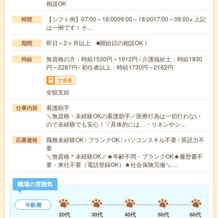
相談OK
【シフト例】07:00～16:0009:00～18:0017:00～09:00※ 上記
時間
は一例です！そ…
即日～2ヶ月以上 ■開始日の相談OK！
期間
無資格の方：時給1530円～1912円 / 介護福祉士：時給1830
時給
円～2287円 / 初任者以上：時給1730円～2162円
交通費
全額支給
看護助手
仕事内容
＼無資格・未経験OKの看護助手／医療行為は一切行わない
ので未経験でも安心！▽具体的には…・リネンやシ…
職種未経験OK / ブランクOK / パソコンスキル不要 / 英語力不
応募資格
要
＼無資格＊未経験OK／★年齢不問・ブランクOK★履歴書不
要・来社不要（電話登録OK）★社会保険完備＼…
職場の雰囲気
年齢層
20代
30代
40代
50代
60代