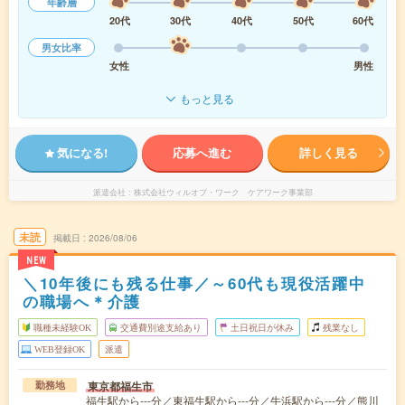
年齢層
20代
30代
40代
50代
60代
男女比率
女性
男性
もっと見る
気になる!
応募へ進む
詳しく見る
派遣会社
株式会社ウィルオブ・ワーク ケアワーク事業部
未読
掲載日
2026/08/06
NEW
＼10年後にも残る仕事／～60代も現役活躍中
の職場へ＊介護
職種未経験OK
交通費別途支給あり
土日祝日が休み
残業なし
WEB登録OK
派遣
東京都福生市
勤務地
福生駅から---分／東福生駅から---分／牛浜駅から---分／熊川