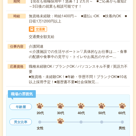
【現在も積極採用中！急募！】2カ月～ ■ご応募から最短2
期間
～3日後の就業も相談可能です！
無資格未経験：時給1400円～ ■週払いOK ■扶養内OK ■
時給
日収1万1200円以上
交通費
交通費全額支給
介護関連
仕事内容
≪介護施設での生活サポート≫▽具体的なお仕事は…・食事
の配膳や食事中の見守り・トイレやお風呂のサポー…
職種未経験OK / ブランクOK / パソコンスキル不要 / 英語力不
応募資格
要
■無資格・未経験OK！■年齢・学歴不問！ブランクOK!■10名
以上採用予定！■履歴書不要■社会保険完…
職場の雰囲気
年齢層
20代
30代
40代
50代
60代
男女比率
女性
男性