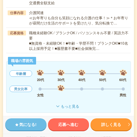
交通費全額支給
介護関連
仕事内容
≪お年寄りも自分も笑顔になれる介護の仕事！≫＊お年寄り
が昼間だけ生活のサポートを受けたり、気分転換で…
職種未経験OK / ブランクOK / パソコンスキル不要 / 英語力不
応募資格
要
■無資格・未経験OK！■年齢・学歴不問！ブランクOK!■10名
以上採用予定！■履歴書不要■社会保険完…
職場の雰囲気
年齢層
20代
30代
40代
50代
60代
男女比率
女性
男性
もっと見る
気になる!
応募へ進む
詳しく見る