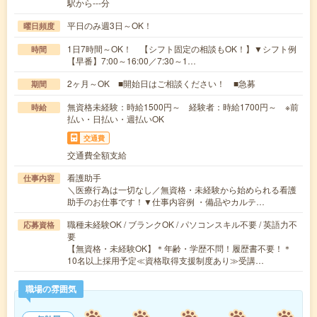
駅から---分
平日のみ週3日～OK！
曜日頻度
1日7時間～OK！ 【シフト固定の相談もOK！】▼シフト例
時間
【早番】7:00～16:00／7:30～1…
2ヶ月～OK ■開始日はご相談ください！ ■急募
期間
無資格未経験：時給1500円～ 経験者：時給1700円～ ※前
時給
払い・日払い・週払いOK
交通費
交通費全額支給
看護助手
仕事内容
＼医療行為は一切なし／無資格・未経験から始められる看護
助手のお仕事です！▼仕事内容例 ・備品やカルテ…
職種未経験OK / ブランクOK / パソコンスキル不要 / 英語力不
応募資格
要
【無資格・未経験OK】＊年齢・学歴不問！履歴書不要！＊
10名以上採用予定≪資格取得支援制度あり≫受講…
職場の雰囲気