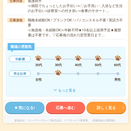
看護助手
仕事内容
≪病院でちょっとしたお手伝い≫〇お手洗い・入浴など生活
のお手伝い○診察室への付き添い○食事のサポート…
職種未経験OK / ブランクOK / パソコンスキル不要 / 英語力不
応募資格
要
≪無資格・未経験OK≫年齢不問★10名以上採用予定★履歴
書は不要です。▽応募後の流れ1)翌営業日まで…
職場の雰囲気
年齢層
20代
30代
40代
50代
60代
男女比率
女性
男性
もっと見る
気になる!
応募へ進む
詳しく見る
派遣会社
マンパワーグループ株式会社 ケアサービス事業部 （医療福祉介護関連）