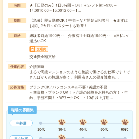
★【日勤のみ】1日5時間～OK！≪シフト例≫9:00～
時間
14:0010:00～15:0012:00～1…
【急募】即日勤務OK！中旬～など開始日相談可 ★まずは
期間
お試し2カ月～のスタートも歓迎！
経験者時給1900円～ 介護福祉士時給1950円～ ※日払い/
時給
週払いOK
交通費
交通費全額支給
介護関連
仕事内容
まるで高級マンションのような施設で働けるお仕事です！で
きたばかりの施設が多く、利用者さんの要介護度も…
ブランクOK / パソコンスキル不要 / 英語力不要
応募資格
＜無資格・ブランクOK！＞介護の経験をお持ちの方！・年
齢、学歴不問！・WワークOK！・10名以上採用…
職場の雰囲気
年齢層
20代
30代
40代
50代
60代
男女比率