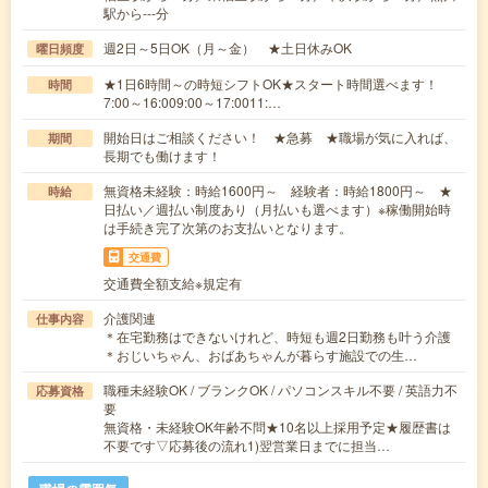
駅から---分
週2日～5日OK（月～金） ★土日休みOK
曜日頻度
★1日6時間～の時短シフトOK★スタート時間選べます！
時間
7:00～16:009:00～17:0011:…
開始日はご相談ください！ ★急募 ★職場が気に入れば、
期間
長期でも働けます！
無資格未経験：時給1600円～ 経験者：時給1800円～ ★
時給
日払い／週払い制度あり（月払いも選べます）※稼働開始時
は手続き完了次第のお支払いとなります。
交通費
交通費全額支給※規定有
介護関連
仕事内容
＊在宅勤務はできないけれど、時短も週2日勤務も叶う介護
＊おじいちゃん、おばあちゃんが暮らす施設での生…
職種未経験OK / ブランクOK / パソコンスキル不要 / 英語力不
応募資格
要
無資格・未経験OK年齢不問★10名以上採用予定★履歴書は
不要です▽応募後の流れ1)翌営業日までに担当…