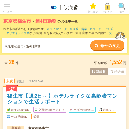
メニュー
気になる!
ログイン
検索
東京都福生市
×
週4日勤務
のお仕事一覧
福生市の派遣のお仕事情報です。
オフィスワーク・事務系
、
営業・販売・サービス系
、
クリエイティブ系
などのお仕事を取り揃えています。週4日勤務の条件の他に、
交通
費別途支給あり
、
職種未経験OK
、
友だちと一緒の応募OK
などのこだわり条件も取り
揃えています。
条件の変更
東京都福生市 / 週4日勤務
28
1,552
全
件
平均時給:
円
時給順
新着順
未読
掲載日
2026/08/09
NEW
福生市【週2日～】ホテルライクな高齢者マン
ションで生活サポート
職種未経験OK
交通費別途支給あり
土日祝日が休み
残業なし
WEB登録OK
派遣
東京都福生市
勤務地