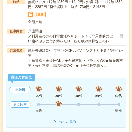
無資格の方：時給1530円～1912円 / 介護福祉士：時給1830
時給
円～2287円 / 初任者以上：時給1730円～2162円
交通費
全額支給
介護関連
仕事内容
／利用者の方の日常生活をサポート！＼▽具体的には…・買
い物や散歩に付き添ったり・折り紙や体操などのレ…
職種未経験OK / ブランクOK / パソコンスキル不要 / 英語力不
応募資格
要
＼無資格＊未経験OK／★年齢不問・ブランクOK★履歴書不
要・来社不要（電話登録OK）★社会保険完備＼…
職場の雰囲気
年齢層
20代
30代
40代
50代
60代
男女比率
女性
男性
もっと見る