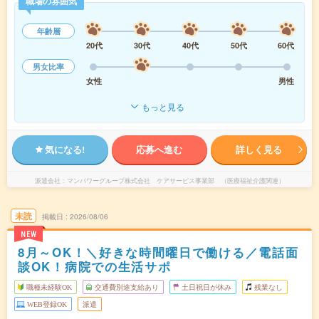
職場の雰囲気
年齢層
20代
30代
40代
50代
60代
男女比率
女性
男性
もっと見る
気になる!
応募へ進む
詳しく見る
派遣会社
マンパワーグループ株式会社 ケアサービス事業部 （医療福祉介護関連）
未読
掲載日
2026/08/06
NEW
8月～OK！＼好きな時間曜日で働ける／電話面
談OK！病院での生活サポ
職種未経験OK
交通費別途支給あり
土日祝日が休み
残業なし
WEB登録OK
派遣