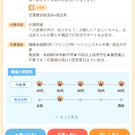
交通費
交通費全額支給※規定有
介護関連
仕事内容
＊入居者の方の「ありがとう」が嬉しい＊おじいちゃん、お
ばあちゃんが暮らす施設での生活サポートをお任せ…
職種未経験OK / ブランクOK / パソコンスキル不要 / 英語力不
応募資格
要
無資格・未経験OK年齢不問★10名以上採用予定★履歴書は
不要です▽応募後の流れ1)翌営業日までに担当…
職場の雰囲気
年齢層
20代
30代
40代
50代
60代
男女比率
女性
男性
もっと見る
気になる!
応募へ進む
詳しく見る