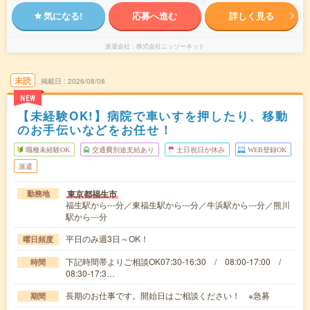
気になる!
応募へ進む
詳しく見る
派遣会社
株式会社ニッソーネット
未読
掲載日
2026/08/08
NEW
【未経験OK!】病院で車いすを押したり、移動
のお手伝いなどをお任せ！
職種未経験OK
交通費別途支給あり
土日祝日が休み
WEB登録OK
派遣
東京都福生市
勤務地
福生駅から---分／東福生駅から---分／牛浜駅から---分／熊川
駅から---分
平日のみ週3日～OK！
曜日頻度
下記時間帯よりご相談OK07:30-16:30 / 08:00-17:00 /
時間
08:30-17:3…
長期のお仕事です。開始日はご相談ください！ ※急募
期間