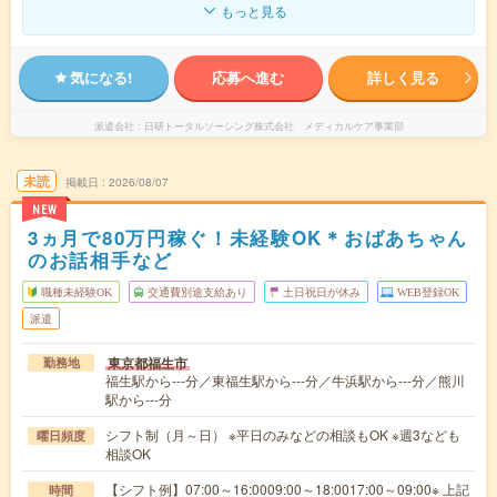
もっと見る
気になる!
応募へ進む
詳しく見る
派遣会社
日研トータルソーシング株式会社 メディカルケア事業部
未読
掲載日
2026/08/07
NEW
3ヵ月で80万円稼ぐ！未経験OK＊おばあちゃん
のお話相手など
職種未経験OK
交通費別途支給あり
土日祝日が休み
WEB登録OK
派遣
東京都福生市
勤務地
福生駅から---分／東福生駅から---分／牛浜駅から---分／熊川
駅から---分
シフト制（月～日） ※平日のみなどの相談もOK ※週3なども
曜日頻度
相談OK
【シフト例】07:00～16:0009:00～18:0017:00～09:00※ 上記
時間