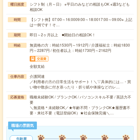
シフト制（月～日） ※平日のみなどの相談もOK ※週3なども
曜日頻度
相談OK
【シフト例】07:00～16:0009:00～18:0017:00～09:00※ 上記
時間
は一例です！そ…
即日～2ヶ月以上 ■開始日の相談OK！
期間
無資格の方：時給1530円～1912円 / 介護福祉士：時給1830
時給
円～2287円 / 初任者以上：時給1730円～2162円
交通費
全額支給
介護関連
仕事内容
／利用者の方の日常生活をサポート！＼▽具体的には…・買
い物や散歩に付き添ったり・折り紙や体操などのレ…
職種未経験OK / ブランクOK / パソコンスキル不要 / 英語力不
応募資格
要
＼無資格＊未経験OK／★年齢不問・ブランクOK★履歴書不
要・来社不要（電話登録OK）★社会保険完備＼…
職場の雰囲気
年齢層