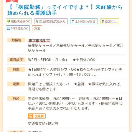
【「病院勤務」ってイイですよ＊】未経験から
始められる看護助手
職種未経験OK
交通費別途支給あり
土日祝日が休み
残業なし
WEB登録OK
派遣
東京都福生市
勤務地
福生駅から---分／東福生駅から---分／牛浜駅から---分／熊川
駅から---分
週2日～5日OK（月～金） ★土日休みOK
曜日頻度
★1日6時間～の時短シフトOK★都合に合わせてシフトが決
時間
められますシフト例：7：00～16：009：…
開始日はご相談ください！ ★急募 ★職場が気に入れば、
期間
長期でも働けます！
無資格未経験：時給1600円～ 経験者：時給1800円～★日
時給
払い／週払い制度あり（月払いも選べます）※稼働開始時は
手続き完了次第のお支払いとなります。
交通費
交通費支給※規定有