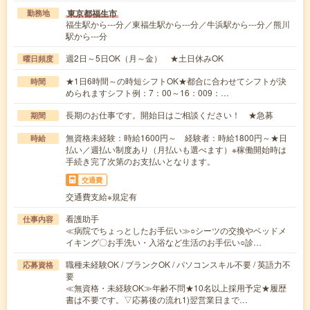
東京都福生市
勤務地
福生駅から---分／東福生駅から---分／牛浜駅から---分／熊川
駅から---分
週2日～5日OK（月～金） ★土日休みOK
曜日頻度
★1日6時間～の時短シフトOK★都合に合わせてシフトが決
時間
められますシフト例：7：00～16：009：…
長期のお仕事です。開始日はご相談ください！ ★急募
期間
無資格未経験：時給1600円～ 経験者：時給1800円～★日
時給
払い／週払い制度あり（月払いも選べます）※稼働開始時は
手続き完了次第のお支払いとなります。
交通費
交通費支給※規定有
看護助手
仕事内容
≪病院でちょっとしたお手伝い≫○シーツの交換やベッドメ
イキング〇お手洗い・入浴など生活のお手伝い○診…
職種未経験OK / ブランクOK / パソコンスキル不要 / 英語力不
応募資格
要
≪無資格・未経験OK≫年齢不問★10名以上採用予定★履歴
書は不要です。▽応募後の流れ1)翌営業日まで…