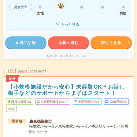
男女比率
女性
男性
もっと見る
気になる!
応募へ進む
詳しく見る
派遣会社
株式会社ニッソーネット
未読
掲載日
2026/08/07
NEW
【小規模施設だから安心】未経験OK＊お話し
相手などのサポートからまずはスタート！
職種未経験OK
交通費別途支給あり
土日祝日が休み
WEB登録OK
派遣
東京都福生市
勤務地
福生駅から---分／東福生駅から---分／牛浜駅から---分／熊川
駅から---分