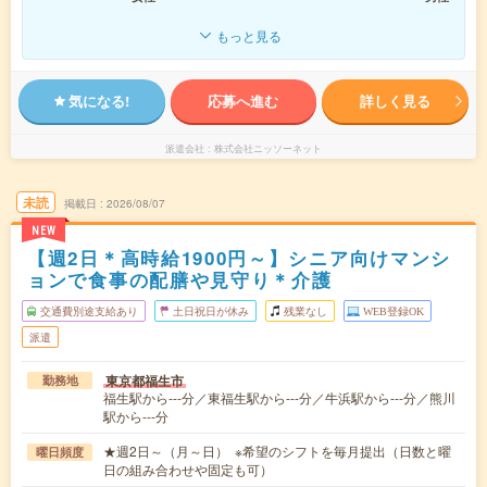
もっと見る
気になる!
応募へ進む
詳しく見る
派遣会社
株式会社ニッソーネット
未読
掲載日
2026/08/07
NEW
【週2日＊高時給1900円～】シニア向けマンシ
ョンで食事の配膳や見守り＊介護
交通費別途支給あり
土日祝日が休み
残業なし
WEB登録OK
派遣
東京都福生市
勤務地
福生駅から---分／東福生駅から---分／牛浜駅から---分／熊川
駅から---分
★週2日～（月～日） ※希望のシフトを毎月提出（日数と曜
曜日頻度
日の組み合わせや固定も可）