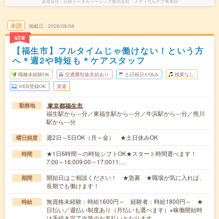
派遣会社
日研トータルソーシング株式会社 メディカルケア事業部
未読
掲載日
2026/08/08
NEW
【福生市】フルタイムじゃ働けない！という方
へ＊週2や時短も＊ケアスタッフ
職種未経験OK
交通費別途支給あり
土日祝日が休み
残業なし
WEB登録OK
派遣
東京都福生市
勤務地
福生駅から---分／東福生駅から---分／牛浜駅から---分／熊川
駅から---分
週2日～5日OK（月～金） ★土日休みOK
曜日頻度
★1日6時間～の時短シフトOK★スタート時間選べます！
時間
7:00～16:009:00～17:0011:…
開始日はご相談ください！ ★急募 ★職場が気に入れば、
期間
長期でも働けます！
無資格未経験：時給1600円～ 経験者：時給1800円～ ★
時給
日払い／週払い制度あり（月払いも選べます）※稼働開始時
は手続き完了次第のお支払いとなります。