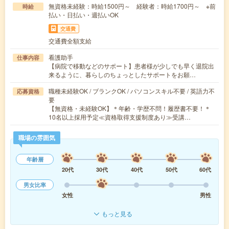
無資格未経験：時給1500円～ 経験者：時給1700円～ ※前
時給
払い・日払い・週払いOK
交通費
交通費全額支給
看護助手
仕事内容
【病院で移動などのサポート】患者様が少しでも早く退院出
来るように、暮らしのちょっとしたサポートをお願…
職種未経験OK / ブランクOK / パソコンスキル不要 / 英語力不
応募資格
要
【無資格・未経験OK】＊年齢・学歴不問！履歴書不要！＊
10名以上採用予定≪資格取得支援制度あり≫受講…
職場の雰囲気
年齢層
20代
30代
40代
50代
60代
男女比率
女性
男性
もっと見る