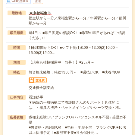
WEB登録OK
派遣
東京都福生市
勤務地
福生駅から---分／東福生駅から---分／牛浜駅から---分／熊川
駅から---分
週4日～ ■曜日固定の相談OK！ ■希望の曜日があればご相談
曜日頻度
ください！
1日5時間からOK！■シフト例(1)8:00～13:00(2)10:00～
時間
15:00(3)12:00…
【現在も積極採用中！急募！】■2カ月～
期間
無資格未経験：時給1350円～ ■週払いOK ■扶養内OK
時給
交通費
交通費全額支給
看護助手
仕事内容
▼病院の一般病棟にて看護師さんのサポート！具体的に
は、・器具の洗浄・ベットメイキングやシーツ交換・移…
職種未経験OK / ブランクOK / パソコンスキル不要 / 英語力不
応募資格
要
■無資格・未経験OK！■年齢・学歴不問！ブランクOK!■10名
以上採用予定！■履歴書不要■社会保険完…