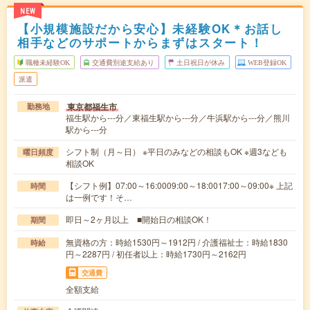
NEW
【小規模施設だから安心】未経験OK＊お話し
相手などのサポートからまずはスタート！
職種未経験OK
交通費別途支給あり
土日祝日が休み
WEB登録OK
派遣
東京都福生市
勤務地
福生駅から---分／東福生駅から---分／牛浜駅から---分／熊川
駅から---分
シフト制（月～日） ※平日のみなどの相談もOK ※週3なども
曜日頻度
相談OK
【シフト例】07:00～16:0009:00～18:0017:00～09:00※ 上記
時間
は一例です！そ…
即日～2ヶ月以上 ■開始日の相談OK！
期間
無資格の方：時給1530円～1912円 / 介護福祉士：時給1830
時給
円～2287円 / 初任者以上：時給1730円～2162円
交通費
全額支給