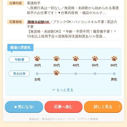
看護助手
仕事内容
＼医療行為は一切なし／無資格・未経験から始められる看護
助手のお仕事です！▼仕事内容例 ・備品やカルテ…
/ ブランクOK / パソコンスキル不要 / 英語力
職種未経験OK
応募資格
不要
【無資格・未経験OK】＊年齢・学歴不問！履歴書不要！＊
10名以上採用予定≪資格取得支援制度あり≫受講…
職場の雰囲気
年齢層
20代
30代
40代
50代
60代
男女比率
女性
男性
もっと見る
気になる!
応募へ進む
詳しく見る
派遣会社
株式会社ウィルオブ・ワーク ケアワーク事業部