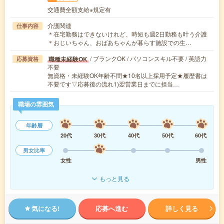
交通費全額支給※規定有
介護関連
仕事内容
＊在宅勤務はできないけれど、時短も週2日勤務も叶う介護
＊おじいちゃん、おばあちゃんが暮らす施設での生…
/ ブランクOK / パソコンスキル不要 / 英語力
職種未経験OK
応募資格
不要
無資格・未経験OK年齢不問★10名以上採用予定★履歴書は
不要です▽応募後の流れ1)翌営業日までに担当…
職場の雰囲気
年齢層
20代
30代
40代
50代
60代
男女比率
女性
男性
もっと見る
気になる!
応募へ進む
詳しく見る