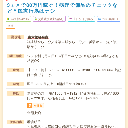
3ヵ月で80万円稼ぐ！病院で備品のチェックな
ど＊医療行為はナシ
職種未経験OK
交通費別途支給あり
土日祝日が休み
WEB登録OK
派遣
東京都福生市
勤務地
福生駅から---分／東福生駅から---分／牛浜駅から---分／熊川
駅から---分
シフト制（月～日） ※平日のみなどの相談もOK ※週3なども
曜日頻度
相談OK
【シフト例】07:00～16:0009:00～18:0017:00～09:00※ 上記
時間
は一例です！そ…
即日～2ヶ月以上 ■開始日の相談OK！
期間
無資格の方：時給1530円～1912円 / 介護福祉士：時給1830
時給
円～2287円 / 初任者以上：時給1730円～2162円
交通費
全額支給
看護助手
仕事内容
＼無資格・未経験OKの看護助手／医療行為は一切行わない