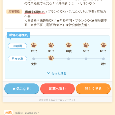
ので未経験でも安心！▽具体的には…・リネンやシ…
/ ブランクOK / パソコンスキル不要 / 英語力
職種未経験OK
応募資格
不要
＼無資格＊未経験OK／★年齢不問・ブランクOK★履歴書不
要・来社不要（電話登録OK）★社会保険完備＼…
職場の雰囲気
年齢層
20代
30代
40代
50代
60代
男女比率
女性
男性
もっと見る
気になる!
応募へ進む
詳しく見る
派遣会社
株式会社ニッソーネット
未読
掲載日
2026/08/07