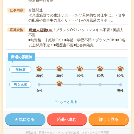
交通費全額支給
介護関連
仕事内容
≪介護施設での生活サポート≫▽具体的なお仕事は…・食事
の配膳や食事中の見守り・トイレやお風呂のサポー…
/ ブランクOK / パソコンスキル不要 / 英語力
職種未経験OK
応募資格
不要
■無資格・未経験OK！■年齢・学歴不問！ブランクOK!■10名
以上採用予定！■履歴書不要■社会保険完…
職場の雰囲気
年齢層
20代
30代
40代
50代
60代
男女比率
女性
男性
もっと見る
気になる!
応募へ進む
詳しく見る
派遣会社
日研トータルソーシング株式会社 メディカルケア事業部