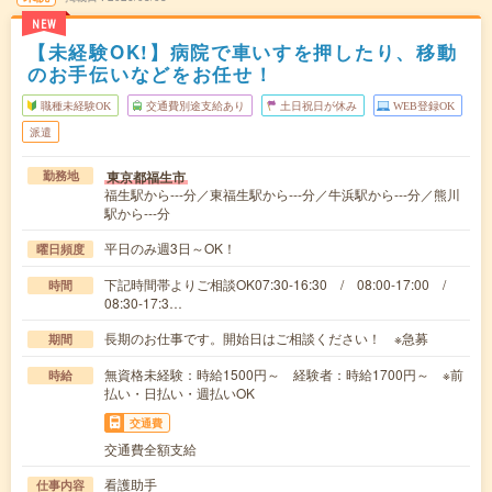
NEW
【未経験OK!】病院で車いすを押したり、移動
のお手伝いなどをお任せ！
職種未経験OK
交通費別途支給あり
土日祝日が休み
WEB登録OK
派遣
東京都福生市
勤務地
福生駅から---分／東福生駅から---分／牛浜駅から---分／熊川
駅から---分
平日のみ週3日～OK！
曜日頻度
下記時間帯よりご相談OK07:30-16:30 / 08:00-17:00 /
時間
08:30-17:3…
長期のお仕事です。開始日はご相談ください！ ※急募
期間
無資格未経験：時給1500円～ 経験者：時給1700円～ ※前
時給
払い・日払い・週払いOK
交通費
交通費全額支給
看護助手
仕事内容