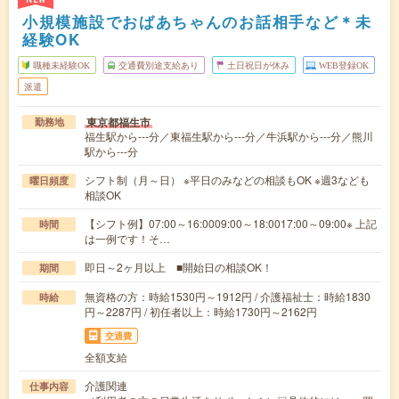
小規模施設でおばあちゃんのお話相手など＊未
経験OK
職種未経験OK
交通費別途支給あり
土日祝日が休み
WEB登録OK
派遣
東京都福生市
勤務地
福生駅から---分／東福生駅から---分／牛浜駅から---分／熊川
駅から---分
シフト制（月～日） ※平日のみなどの相談もOK ※週3なども
曜日頻度
相談OK
【シフト例】07:00～16:0009:00～18:0017:00～09:00※ 上記
時間
は一例です！そ…
即日～2ヶ月以上 ■開始日の相談OK！
期間
無資格の方：時給1530円～1912円 / 介護福祉士：時給1830
時給
円～2287円 / 初任者以上：時給1730円～2162円
交通費
全額支給
介護関連
仕事内容