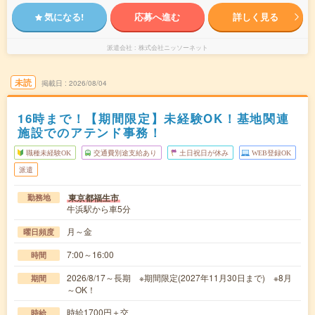
気になる!
応募へ進む
詳しく見る
派遣会社
株式会社ニッソーネット
未読
掲載日
2026/08/04
16時まで！【期間限定】未経験OK！基地関連
施設でのアテンド事務！
職種未経験OK
交通費別途支給あり
土日祝日が休み
WEB登録OK
派遣
東京都福生市
勤務地
牛浜駅から車5分
月～金
曜日頻度
7:00～16:00
時間
2026/8/17～長期 ※期間限定(2027年11月30日まで) ※8月
期間
～OK！
時給1700円＋交
時給