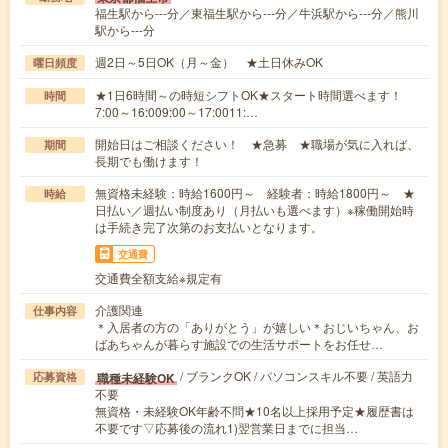
福生駅から---分／東福生駅から---分／牛浜駅から---分／熊川
駅から---分
週2日～5日OK（月～金） ★土日休みOK
曜日頻度
★1日6時間～の時短シフトOK★スタート時間選べます！
時間
7:00～16:009:00～17:0011:…
開始日はご相談ください！ ★急募 ★職場が気に入れば、
期間
長期でも働けます！
無資格未経験：時給1600円～ 経験者：時給1800円～ ★
時給
日払い／週払い制度あり（月払いも選べます）※稼働開始時
は手続き完了次第のお支払いとなります。
交通費
交通費全額支給※規定有
介護関連
仕事内容
＊入居者の方の「ありがとう」が嬉しい＊おじいちゃん、お
ばあちゃんが暮らす施設での生活サポートをお任せ…
/ ブランクOK / パソコンスキル不要 / 英語力
職種未経験OK
応募資格
不要
無資格・未経験OK年齢不問★10名以上採用予定★履歴書は
不要です▽応募後の流れ1)翌営業日までに担当…