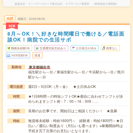
派遣会社
マンパワーグループ株式会社 ケアサービス事業部 （医療福祉介護関連）
未読
掲載日
2026/08/06
NEW
8月～OK！＼好きな時間曜日で働ける／電話面
談OK！病院での生活サポ
職種未経験OK
交通費別途支給あり
土日祝日が休み
残業なし
WEB登録OK
派遣
東京都福生市
勤務地
福生駅から---分／東福生駅から---分／牛浜駅から---分／熊川
駅から---分
週2日～5日OK（月～金） ★土日休みOK
曜日頻度
★1日6時間～の時短シフトOK★都合に合わせてシフトが決
時間
められますシフト例：7：00～16：009：…
長期のお仕事です。開始日はご相談ください！ ★急募
期間
無資格未経験：時給1600円～ 経験者：時給1800円～★日
時給
払い／週払い制度あり（月払いも選べます）※稼働開始時は
手続き完了次第のお支払いとなります。