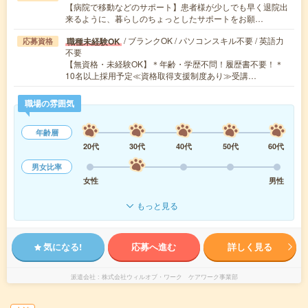
【病院で移動などのサポート】患者様が少しでも早く退院出
来るように、暮らしのちょっとしたサポートをお願…
/ ブランクOK / パソコンスキル不要 / 英語力
職種未経験OK
応募資格
不要
【無資格・未経験OK】＊年齢・学歴不問！履歴書不要！＊
10名以上採用予定≪資格取得支援制度あり≫受講…
職場の雰囲気
年齢層
20代
30代
40代
50代
60代
男女比率
女性
男性
もっと見る
気になる!
応募へ進む
詳しく見る
派遣会社
株式会社ウィルオブ・ワーク ケアワーク事業部