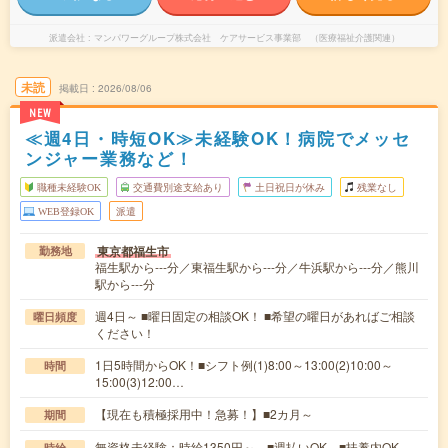
派遣会社
マンパワーグループ株式会社 ケアサービス事業部 （医療福祉介護関連）
未読
掲載日
2026/08/06
NEW
≪週4日・時短OK≫未経験OK！病院でメッセ
ンジャー業務など！
職種未経験OK
交通費別途支給あり
土日祝日が休み
残業なし
WEB登録OK
派遣
東京都福生市
勤務地
福生駅から---分／東福生駅から---分／牛浜駅から---分／熊川
駅から---分
週4日～ ■曜日固定の相談OK！ ■希望の曜日があればご相談
曜日頻度
ください！
1日5時間からOK！■シフト例(1)8:00～13:00(2)10:00～
時間
15:00(3)12:00…
【現在も積極採用中！急募！】■2カ月～
期間
無資格未経験：時給1350円～ ■週払いOK ■扶養内OK
時給