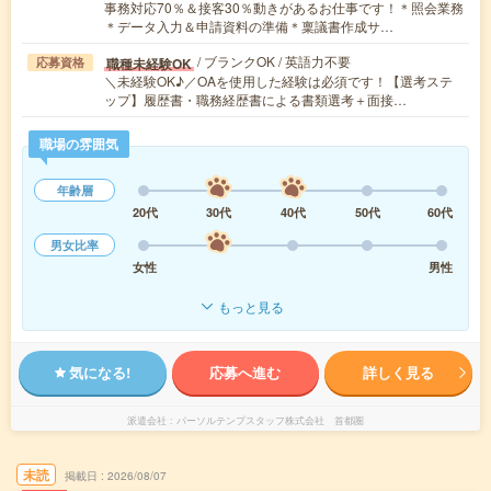
事務対応70％＆接客30％動きがあるお仕事です！＊照会業務
＊データ入力＆申請資料の準備＊稟議書作成サ…
/ ブランクOK / 英語力不要
職種未経験OK
応募資格
＼未経験OK♪／OAを使用した経験は必須です！【選考ステ
ップ】履歴書・職務経歴書による書類選考＋面接…
職場の雰囲気
年齢層
20代
30代
40代
50代
60代
男女比率
女性
男性
もっと見る
気になる!
応募へ進む
詳しく見る
派遣会社
パーソルテンプスタッフ株式会社 首都圏
未読
掲載日
2026/08/07