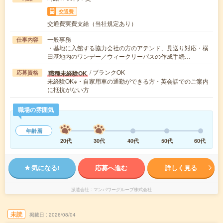
交通費
交通費実費支給（当社規定あり）
一般事務
仕事内容
・基地に入館する協力会社の方のアテンド、見送り対応・横
田基地内のワンデー／ウィークリーパスの作成手続…
/ ブランクOK
職種未経験OK
応募資格
未経験OK※・自家用車の通勤ができる方・英会話でのご案内
に抵抗がない方
職場の雰囲気
年齢層
20代
30代
40代
50代
60代
気になる!
応募へ進む
詳しく見る
派遣会社
マンパワーグループ株式会社
未読
掲載日
2026/08/04