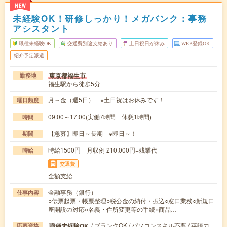
NEW
未経験OK！研修しっかり！メガバンク：事務
アシスタント
職種未経験OK
交通費別途支給あり
土日祝日が休み
WEB登録OK
紹介予定派遣
東京都福生市
勤務地
福生駅から徒歩5分
月～金（週5日） ※土日祝はお休みです！
曜日頻度
09:00～17:00(実働7時間 休憩1時間)
時間
【急募】即日～長期 ※即日～！
期間
時給1500円 月収例 210,000円+残業代
時給
交通費
全額支給
金融事務（銀行）
仕事内容
○伝票起票・帳票整理○税公金の納付・振込○窓口業務○新規口
座開設の対応○名義・住所変更等の手続○商品…
/ ブランクOK / パソコンスキル不要 / 英語力
職種未経験OK
応募資格