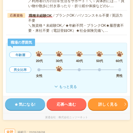
／利用者の方の日常生活をサポート！＼▽具体的には…・買
い物や散歩に付き添ったり・折り紙や体操などのレ…
/ ブランクOK / パソコンスキル不要 / 英語力
職種未経験OK
応募資格
不要
＼無資格＊未経験OK／★年齢不問・ブランクOK★履歴書不
要・来社不要（電話登録OK）★社会保険完備＼…
職場の雰囲気
年齢層
20代
30代
40代
50代
60代
男女比率
女性
男性
もっと見る
気になる!
応募へ進む
詳しく見る
派遣会社
株式会社ニッソーネット
未読
掲載日
2026/08/08