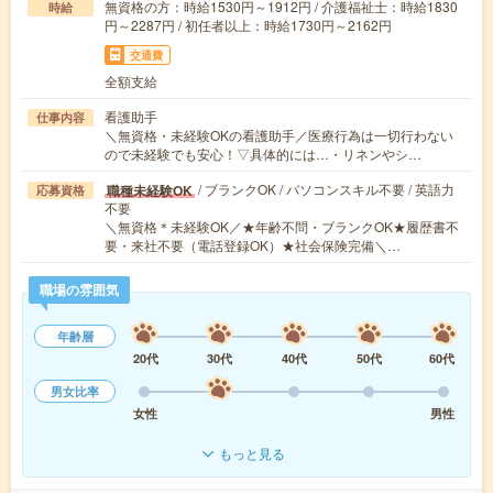
無資格の方：時給1530円～1912円 / 介護福祉士：時給1830
時給
円～2287円 / 初任者以上：時給1730円～2162円
交通費
全額支給
看護助手
仕事内容
＼無資格・未経験OKの看護助手／医療行為は一切行わない
ので未経験でも安心！▽具体的には…・リネンやシ…
/ ブランクOK / パソコンスキル不要 / 英語力
職種未経験OK
応募資格
不要
＼無資格＊未経験OK／★年齢不問・ブランクOK★履歴書不
要・来社不要（電話登録OK）★社会保険完備＼…
職場の雰囲気
年齢層
20代
30代
40代
50代
60代
男女比率
女性
男性
もっと見る