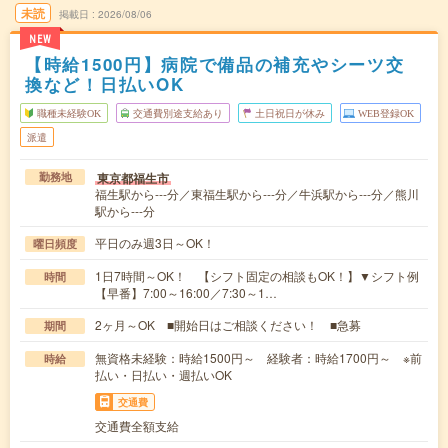
未読
掲載日
2026/08/06
NEW
【時給1500円】病院で備品の補充やシーツ交
換など！日払いOK
職種未経験OK
交通費別途支給あり
土日祝日が休み
WEB登録OK
派遣
東京都福生市
勤務地
福生駅から---分／東福生駅から---分／牛浜駅から---分／熊川
駅から---分
平日のみ週3日～OK！
曜日頻度
1日7時間～OK！ 【シフト固定の相談もOK！】▼シフト例
時間
【早番】7:00～16:00／7:30～1…
2ヶ月～OK ■開始日はご相談ください！ ■急募
期間
無資格未経験：時給1500円～ 経験者：時給1700円～ ※前
時給
払い・日払い・週払いOK
交通費
交通費全額支給