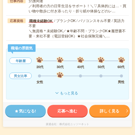
介護関連
仕事内容
／利用者の方の日常生活をサポート！＼▽具体的には…・買
い物や散歩に付き添ったり・折り紙や体操などのレ…
/ ブランクOK / パソコンスキル不要 / 英語力
職種未経験OK
応募資格
不要
＼無資格＊未経験OK／★年齢不問・ブランクOK★履歴書不
要・来社不要（電話登録OK）★社会保険完備＼…
職場の雰囲気
年齢層
20代
30代
40代
50代
60代
男女比率
女性
男性
もっと見る
気になる!
応募へ進む
詳しく見る
派遣会社
株式会社ニッソーネット