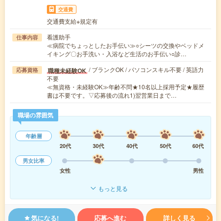
交通費
交通費支給※規定有
看護助手
仕事内容
≪病院でちょっとしたお手伝い≫○シーツの交換やベッドメ
イキング〇お手洗い・入浴など生活のお手伝い○診…
/ ブランクOK / パソコンスキル不要 / 英語力
職種未経験OK
応募資格
不要
≪無資格・未経験OK≫年齢不問★10名以上採用予定★履歴
書は不要です。▽応募後の流れ1)翌営業日まで…
職場の雰囲気
年齢層
20代
30代
40代
50代
60代
男女比率
女性
男性
もっと見る
気になる!
応募へ進む
詳しく見る