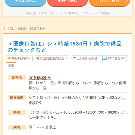
派遣会社
日研トータルソーシング株式会社 メディカルケア事業部
未読
掲載日
2026/08/04
＜医療行為はナシ＞時給1530円！病院で備品
のチェックなど
職種未経験OK
交通費別途支給あり
土日祝日が休み
WEB登録OK
派遣
東京都福生市
勤務地
福生駅から---分／東福生駅から---分／牛浜駅から---分／熊川
駅から---分
シフト制（月～日） ※平日のみなどの相談もOK ※週3なども
曜日頻度
相談OK
【シフト例】07:00～16:0009:00～18:0017:00～09:00※ 上記
時間
は一例です！そ…
即日～2ヶ月以上
期間