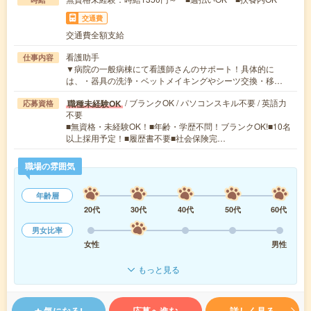
交通費
交通費全額支給
看護助手
仕事内容
▼病院の一般病棟にて看護師さんのサポート！具体的に
は、・器具の洗浄・ベットメイキングやシーツ交換・移…
/ ブランクOK / パソコンスキル不要 / 英語力
職種未経験OK
応募資格
不要
■無資格・未経験OK！■年齢・学歴不問！ブランクOK!■10名
以上採用予定！■履歴書不要■社会保険完…
職場の雰囲気
年齢層
20代
30代
40代
50代
60代
男女比率
女性
男性
もっと見る
気になる!
応募へ進む
詳しく見る