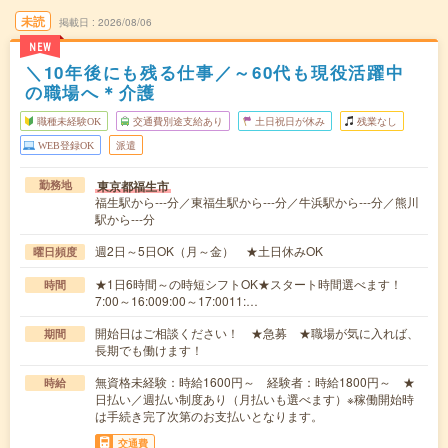
未読
掲載日
2026/08/06
NEW
＼10年後にも残る仕事／～60代も現役活躍中
の職場へ＊介護
職種未経験OK
交通費別途支給あり
土日祝日が休み
残業なし
WEB登録OK
派遣
東京都福生市
勤務地
福生駅から---分／東福生駅から---分／牛浜駅から---分／熊川
駅から---分
週2日～5日OK（月～金） ★土日休みOK
曜日頻度
★1日6時間～の時短シフトOK★スタート時間選べます！
時間
7:00～16:009:00～17:0011:…
開始日はご相談ください！ ★急募 ★職場が気に入れば、
期間
長期でも働けます！
無資格未経験：時給1600円～ 経験者：時給1800円～ ★
時給
日払い／週払い制度あり（月払いも選べます）※稼働開始時
は手続き完了次第のお支払いとなります。
交通費