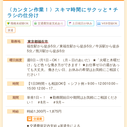
〈カンタン作業！〉スキマ時間にサクッと＊チ
ラシの仕分け
職種未経験OK
交通費別途支給あり
土日祝日が休み
WEB登録OK
派遣
東京都福生市
勤務地
福生駅から徒歩5分／東福生駅から徒歩5分／牛浜駅から徒歩
5分／熊川駅から徒歩5分
週0日～/月1日～OK！ （月～日のあいだ） ★「火曜と木曜だ
曜日頻度
け」など色々な働き方ができます！ ★お仕事ゼロの週があっ
ても大丈夫。 働きたい日、お休みの希望はお気軽にご相談く
ださい！
【1日3時間～も相談OK!】＜シフト例＞9:00～12:0010:00～
時間
15:00 12:00～17…
単発1日～！ ★勤務開始日や期間はお気軽にご相談くださ
期間
い！ ＃8月～ ＃9月～
時給1,300円～1,875円
時給
交通費
■ 交通費規定内支給 ※派遣先による