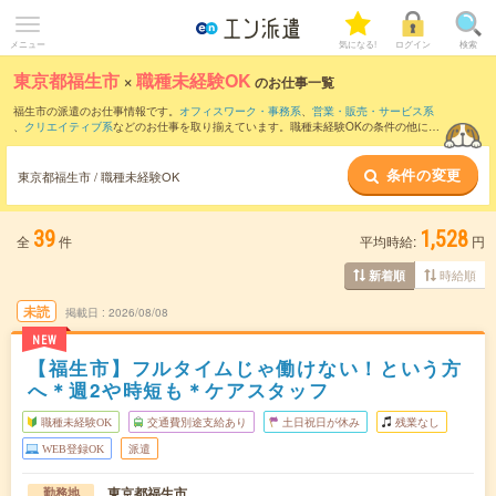
メニュー
気になる!
ログイン
検索
東京都福生市
×
職種未経験OK
のお仕事一覧
福生市の派遣のお仕事情報です。
オフィスワーク・事務系
、
営業・販売・サービス系
、
クリエイティブ系
などのお仕事を取り揃えています。職種未経験OKの条件の他に、
交通費別途支給あり
、
友だちと一緒の応募OK
、
残業なし
などのこだわり条件も取り揃
えています。
条件の変更
東京都福生市 / 職種未経験OK
39
1,528
全
件
平均時給:
円
時給順
新着順
未読
掲載日
2026/08/08
NEW
【福生市】フルタイムじゃ働けない！という方
へ＊週2や時短も＊ケアスタッフ
職種未経験OK
交通費別途支給あり
土日祝日が休み
残業なし
WEB登録OK
派遣
東京都福生市
勤務地