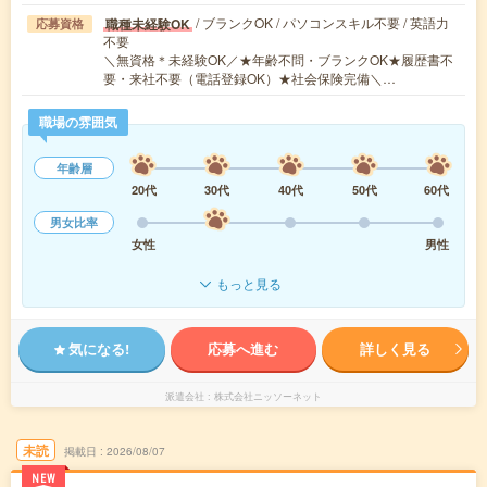
/ ブランクOK / パソコンスキル不要 / 英語力
職種未経験OK
応募資格
不要
＼無資格＊未経験OK／★年齢不問・ブランクOK★履歴書不
要・来社不要（電話登録OK）★社会保険完備＼…
職場の雰囲気
年齢層
20代
30代
40代
50代
60代
男女比率
女性
男性
もっと見る
気になる!
応募へ進む
詳しく見る
派遣会社
株式会社ニッソーネット
未読
掲載日
2026/08/07
NEW