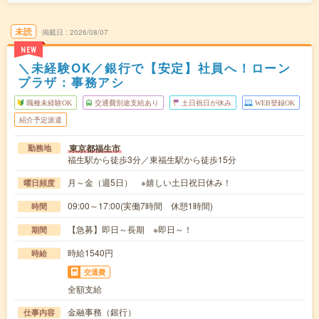
未読
掲載日
2026/08/07
NEW
＼未経験OK／銀行で【安定】社員へ！ローン
プラザ：事務アシ
職種未経験OK
交通費別途支給あり
土日祝日が休み
WEB登録OK
紹介予定派遣
東京都福生市
勤務地
福生駅から徒歩3分／東福生駅から徒歩15分
月～金（週5日） ※嬉しい土日祝日休み！
曜日頻度
09:00～17:00(実働7時間 休憩1時間)
時間
【急募】即日～長期 ※即日～！
期間
時給1540円
時給
交通費
全額支給
金融事務（銀行）
仕事内容