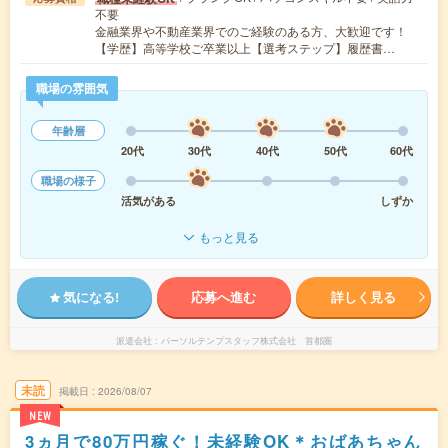
不要
金融業界や不動産業界でのご経験のある方、大歓迎です！
【学歴】高等学校ご卒業以上【選考ステップ】履歴書…
職場の雰囲気
年齢層
20代
30代
40代
50代
60代
職場の様子
活気がある
しずか
もっと見る
気になる!
応募へ進む
詳しく見る
派遣会社
パーソルテンプスタッフ株式会社 首都圏
未読
掲載日
2026/08/07
NEW
3ヵ月で80万円稼ぐ！未経験OK＊おばあちゃん