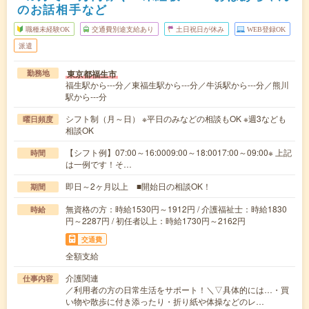
のお話相手など
職種未経験OK
交通費別途支給あり
土日祝日が休み
WEB登録OK
派遣
東京都福生市
勤務地
福生駅から---分／東福生駅から---分／牛浜駅から---分／熊川
駅から---分
シフト制（月～日） ※平日のみなどの相談もOK ※週3なども
曜日頻度
相談OK
【シフト例】07:00～16:0009:00～18:0017:00～09:00※ 上記
時間
は一例です！そ…
即日～2ヶ月以上 ■開始日の相談OK！
期間
無資格の方：時給1530円～1912円 / 介護福祉士：時給1830
時給
円～2287円 / 初任者以上：時給1730円～2162円
交通費
全額支給
介護関連
仕事内容
／利用者の方の日常生活をサポート！＼▽具体的には…・買
い物や散歩に付き添ったり・折り紙や体操などのレ…