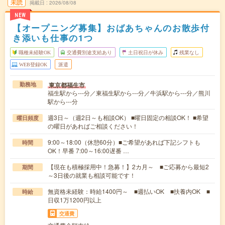
未読
掲載日
2026/08/08
NEW
【オープニング募集】おばあちゃんのお散歩付
き添いも仕事の1つ
職種未経験OK
交通費別途支給あり
土日祝日が休み
残業なし
WEB登録OK
派遣
東京都福生市
勤務地
福生駅から---分／東福生駅から---分／牛浜駅から---分／熊川
駅から---分
週3日～（週2日～も相談OK） ■曜日固定の相談OK！ ■希望
曜日頻度
の曜日があればご相談ください！
9:00～18:00（休憩60分）■ご希望があれば下記シフトも
時間
OK！早番 7:00～16:00遅番 …
【現在も積極採用中！急募！】2カ月～ ■ご応募から最短2
期間
～3日後の就業も相談可能です！
無資格未経験：時給1400円～ ■週払いOK ■扶養内OK ■
時給
日収1万1200円以上
交通費