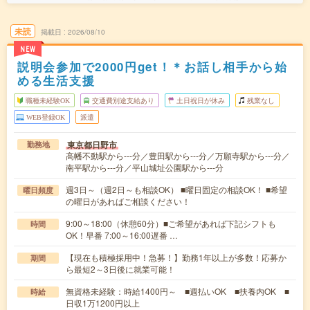
未読
掲載日
2026/08/10
NEW
説明会参加で2000円get！＊お話し相手から始
める生活支援
職種未経験OK
交通費別途支給あり
土日祝日が休み
残業なし
WEB登録OK
派遣
東京都日野市
勤務地
高幡不動駅から---分／豊田駅から---分／万願寺駅から---分／
南平駅から---分／平山城址公園駅から---分
週3日～（週2日～も相談OK） ■曜日固定の相談OK！ ■希望
曜日頻度
の曜日があればご相談ください！
9:00～18:00（休憩60分）■ご希望があれば下記シフトも
時間
OK！早番 7:00～16:00遅番 …
【現在も積極採用中！急募！】勤務1年以上が多数！応募か
期間
ら最短2～3日後に就業可能！
無資格未経験：時給1400円～ ■週払いOK ■扶養内OK ■
時給
日収1万1200円以上