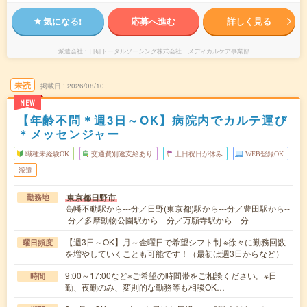
気になる!
応募へ進む
詳しく見る
派遣会社
日研トータルソーシング株式会社 メディカルケア事業部
未読
掲載日
2026/08/10
NEW
【年齢不問＊週3日～OK】病院内でカルテ運び
＊メッセンジャー
職種未経験OK
交通費別途支給あり
土日祝日が休み
WEB登録OK
派遣
東京都日野市
勤務地
高幡不動駅から---分／日野(東京都)駅から---分／豊田駅から--
-分／多摩動物公園駅から---分／万願寺駅から---分
【週3日～OK】月～金曜日で希望シフト制 ※徐々に勤務回数
曜日頻度
を増やしていくことも可能です！（最初は週3日からなど）
9:00～17:00など※ご希望の時間帯をご相談ください。※日
時間
勤、夜勤のみ、変則的な勤務等も相談OK…