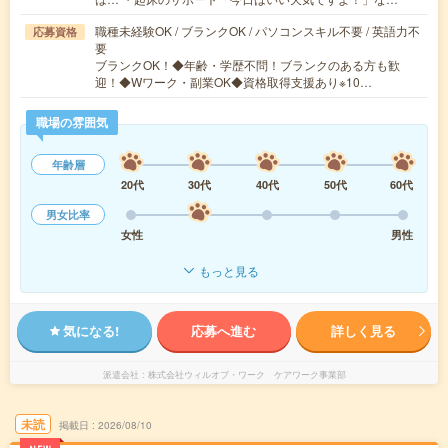
職種未経験OK / ブランクOK / パソコンスキル不要 / 英語力不
応募資格
要
ブランクOK！◆年齢・学歴不問！ブランクのある方も歓
迎！◆Wワーク・副業OK◆資格取得支援あり※10…
職場の雰囲気
年齢層
20代
30代
40代
50代
60代
男女比率
女性
男性
もっと見る
気になる!
応募へ進む
詳しく見る
派遣会社
株式会社ウィルオブ・ワーク ケアワーク事業部
未読
掲載日
2026/08/10