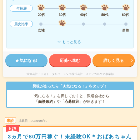
年齢層
20代
30代
40代
50代
60代
男女比率
女性
男性
もっと見る
気になる!
応募へ進む
詳しく見る
派遣会社
日研トータルソーシング株式会社 メディカルケア事業部
興味があったら「★気になる！」をタップ！
「気になる！」を押しておくと、派遣会社から
「面談確約」
や
「応募歓迎」
が届きます！
未読
掲載日
2026/08/10
NEW
3ヵ月で80万円稼ぐ！未経験OK＊おばあちゃん