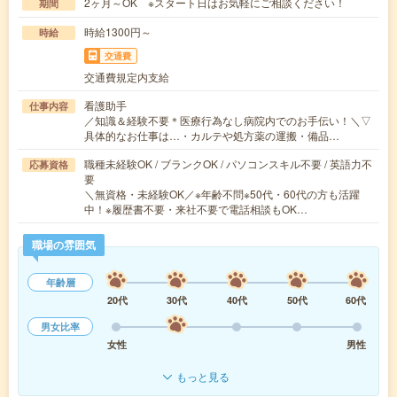
2ヶ月～OK ※スタート日はお気軽にご相談ください！
期間
時給1300円～
時給
交通費
交通費規定内支給
看護助手
仕事内容
／知識＆経験不要＊医療行為なし病院内でのお手伝い！＼▽
具体的なお仕事は…・カルテや処方薬の運搬・備品…
職種未経験OK / ブランクOK / パソコンスキル不要 / 英語力不
応募資格
要
＼無資格・未経験OK／※年齢不問※50代・60代の方も活躍
中！※履歴書不要・来社不要で電話相談もOK…
職場の雰囲気
年齢層
20代
30代
40代
50代
60代
男女比率
女性
男性
もっと見る