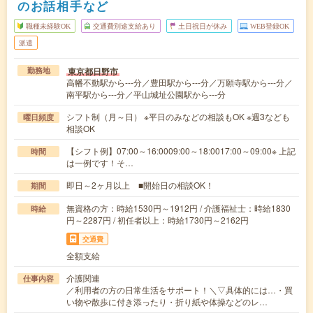
のお話相手など
職種未経験OK
交通費別途支給あり
土日祝日が休み
WEB登録OK
派遣
東京都日野市
勤務地
高幡不動駅から---分／豊田駅から---分／万願寺駅から---分／
南平駅から---分／平山城址公園駅から---分
シフト制（月～日） ※平日のみなどの相談もOK ※週3なども
曜日頻度
相談OK
【シフト例】07:00～16:0009:00～18:0017:00～09:00※ 上記
時間
は一例です！そ…
即日～2ヶ月以上 ■開始日の相談OK！
期間
無資格の方：時給1530円～1912円 / 介護福祉士：時給1830
時給
円～2287円 / 初任者以上：時給1730円～2162円
交通費
全額支給
介護関連
仕事内容
／利用者の方の日常生活をサポート！＼▽具体的には…・買
い物や散歩に付き添ったり・折り紙や体操などのレ…