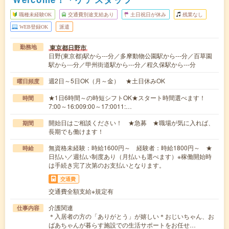
職種未経験OK
交通費別途支給あり
土日祝日が休み
残業なし
WEB登録OK
派遣
東京都日野市
勤務地
日野(東京都)駅から---分／多摩動物公園駅から---分／百草園
駅から---分／甲州街道駅から---分／程久保駅から---分
週2日～5日OK（月～金） ★土日休みOK
曜日頻度
★1日6時間～の時短シフトOK★スタート時間選べます！
時間
7:00～16:009:00～17:0011:…
開始日はご相談ください！ ★急募 ★職場が気に入れば、
期間
長期でも働けます！
無資格未経験：時給1600円～ 経験者：時給1800円～ ★
時給
日払い／週払い制度あり（月払いも選べます）※稼働開始時
は手続き完了次第のお支払いとなります。
交通費
交通費全額支給※規定有
介護関連
仕事内容
＊入居者の方の「ありがとう」が嬉しい＊おじいちゃん、お
ばあちゃんが暮らす施設での生活サポートをお任せ…