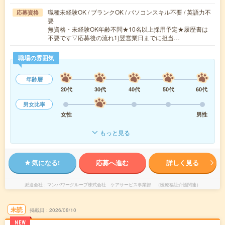
職種未経験OK / ブランクOK / パソコンスキル不要 / 英語力不
応募資格
要
無資格・未経験OK年齢不問★10名以上採用予定★履歴書は
不要です▽応募後の流れ1)翌営業日までに担当…
職場の雰囲気
年齢層
20代
30代
40代
50代
60代
男女比率
女性
男性
もっと見る
気になる!
応募へ進む
詳しく見る
派遣会社
マンパワーグループ株式会社 ケアサービス事業部 （医療福祉介護関連）
未読
掲載日
2026/08/10
NEW