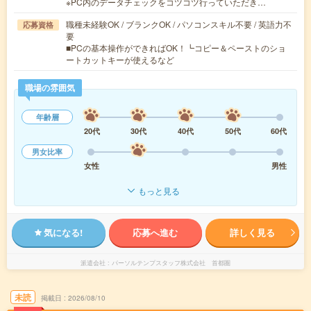
※PC内のデータチェックをコツコツ行っていただき…
職種未経験OK / ブランクOK / パソコンスキル不要 / 英語力不
応募資格
要
■PCの基本操作ができればOK！┗コピー＆ペーストのショ
ートカットキーが使えるなど
職場の雰囲気
年齢層
20代
30代
40代
50代
60代
男女比率
女性
男性
もっと見る
気になる!
応募へ進む
詳しく見る
派遣会社
パーソルテンプスタッフ株式会社 首都圏
未読
掲載日
2026/08/10