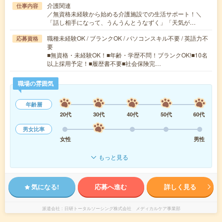
介護関連
仕事内容
／無資格未経験から始める介護施設での生活サポート！＼
「話し相手になって、うんうんとうなずく」「天気が…
職種未経験OK / ブランクOK / パソコンスキル不要 / 英語力不
応募資格
要
■無資格・未経験OK！■年齢・学歴不問！ブランクOK!■10名
以上採用予定！■履歴書不要■社会保険完…
職場の雰囲気
年齢層
20代
30代
40代
50代
60代
男女比率
女性
男性
もっと見る
気になる!
応募へ進む
詳しく見る
派遣会社
日研トータルソーシング株式会社 メディカルケア事業部