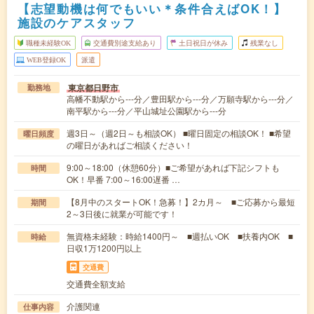
【志望動機は何でもいい＊条件合えばOK！】
施設のケアスタッフ
職種未経験OK
交通費別途支給あり
土日祝日が休み
残業なし
WEB登録OK
派遣
東京都日野市
勤務地
高幡不動駅から---分／豊田駅から---分／万願寺駅から---分／
南平駅から---分／平山城址公園駅から---分
週3日～（週2日～も相談OK） ■曜日固定の相談OK！ ■希望
曜日頻度
の曜日があればご相談ください！
9:00～18:00（休憩60分）■ご希望があれば下記シフトも
時間
OK！早番 7:00～16:00遅番 …
【8月中のスタートOK！急募！】2カ月～ ■ご応募から最短
期間
2～3日後に就業が可能です！
無資格未経験：時給1400円～ ■週払いOK ■扶養内OK ■
時給
日収1万1200円以上
交通費
交通費全額支給
介護関連
仕事内容