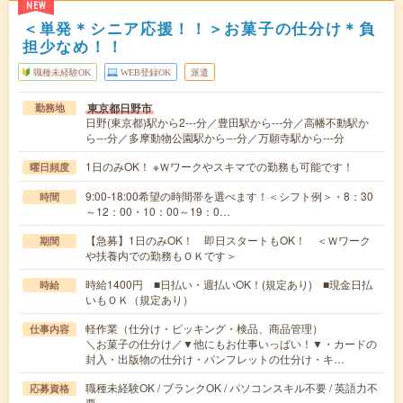
NEW
＜単発＊シニア応援！！＞お菓子の仕分け＊負
担少なめ！！
職種未経験OK
WEB登録OK
派遣
東京都日野市
勤務地
日野(東京都)駅から2---分／豊田駅から---分／高幡不動駅か
ら---分／多摩動物公園駅から---分／万願寺駅から---分
1日のみOK！ ※Ｗワークやスキマでの勤務も可能です！
曜日頻度
9:00-18:00希望の時間帯を選べます！＜シフト例＞・8：30
時間
～12：00・10：00～19：0…
【急募】1日のみOK！ 即日スタートもOK！ ＜Ｗワーク
期間
や扶養内での勤務もＯＫです＞
時給1400円 ■日払い・週払いOK！(規定あり) ■現金日払
時給
いもＯＫ（規定あり）
軽作業（仕分け・ピッキング・検品、商品管理）
仕事内容
＼お菓子の仕分け／▼他にもお仕事いっぱい！▼・カードの
封入・出版物の仕分け・パンフレットの仕分け・キ…
職種未経験OK / ブランクOK / パソコンスキル不要 / 英語力不
応募資格
要