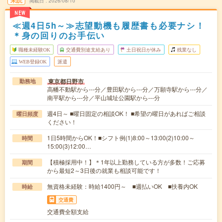
未読
掲載日
2026/08/10
NEW
≪週4日5h～≫志望動機も履歴書も必要ナシ！
＊身の回りのお手伝い
職種未経験OK
交通費別途支給あり
土日祝日が休み
残業なし
WEB登録OK
派遣
東京都日野市
勤務地
高幡不動駅から---分／豊田駅から---分／万願寺駅から---分／
南平駅から---分／平山城址公園駅から---分
週4日～ ■曜日固定の相談OK！ ■希望の曜日があればご相談
曜日頻度
ください！
1日5時間からOK！■シフト例(1)8:00～13:00(2)10:00～
時間
15:00(3)12:00…
【積極採用中！】＊1年以上勤務している方が多数！ご応募
期間
から最短2～3日後の就業も相談可能です！
無資格未経験：時給1400円～ ■週払いOK ■扶養内OK
時給
交通費
交通費全額支給