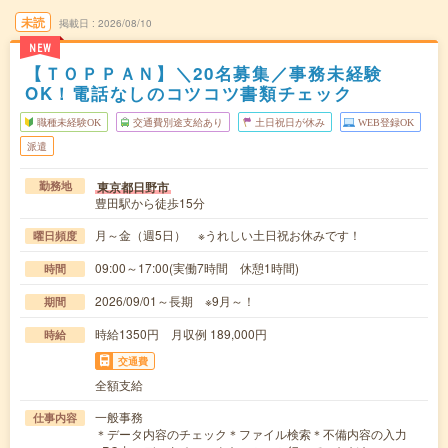
未読
掲載日
2026/08/10
NEW
【ＴＯＰＰＡＮ】＼20名募集／事務未経験
OK！電話なしのコツコツ書類チェック
職種未経験OK
交通費別途支給あり
土日祝日が休み
WEB登録OK
派遣
東京都日野市
勤務地
豊田駅から徒歩15分
月～金（週5日） ※うれしい土日祝お休みです！
曜日頻度
09:00～17:00(実働7時間 休憩1時間)
時間
2026/09/01～長期 ※9月～！
期間
時給1350円 月収例 189,000円
時給
交通費
全額支給
一般事務
仕事内容
＊データ内容のチェック＊ファイル検索＊不備内容の入力