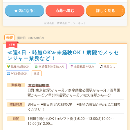
気になる!
応募へ進む
詳しく見る
派遣会社
株式会社ニッソーネット
未読
掲載日
2026/08/09
NEW
≪週4日・時短OK≫未経験OK！病院でメッセ
ンジャー業務など！
職種未経験OK
交通費別途支給あり
土日祝日が休み
残業なし
WEB登録OK
派遣
東京都日野市
勤務地
日野(東京都)駅から---分／多摩動物公園駅から---分／百草園
駅から---分／甲州街道駅から---分／程久保駅から---分
週4日～ ■曜日固定の相談OK！ ■希望の曜日があればご相談
曜日頻度
ください！
1日5時間からOK！■シフト例(1)8:00～13:00(2)10:00～
時間
15:00(3)12:00…