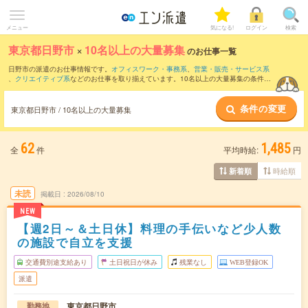
メニュー
気になる!
ログイン
検索
東京都日野市
×
10名以上の大量募集
のお仕事一覧
日野市の派遣のお仕事情報です。
オフィスワーク・事務系
、
営業・販売・サービス系
、
クリエイティブ系
などのお仕事を取り揃えています。10名以上の大量募集の条件の
他に、
交通費別途支給あり
、
職種未経験OK
、
友だちと一緒の応募OK
などのこだわり
条件も取り揃えています。
条件の変更
東京都日野市 / 10名以上の大量募集
62
1,485
全
件
平均時給:
円
時給順
新着順
未読
掲載日
2026/08/10
NEW
【週2日～＆土日休】料理の手伝いなど少人数
の施設で自立を支援
交通費別途支給あり
土日祝日が休み
残業なし
WEB登録OK
派遣
東京都日野市
勤務地