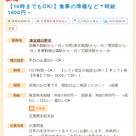
【16時までもOK!】食事の準備など＊時給
1600円～
職種未経験OK
交通費別途支給あり
土日祝日が休み
WEB登録OK
派遣
東京都日野市
勤務地
高幡不動駅から---分／日野(東京都)駅から---分／豊田駅から--
-分／多摩動物公園駅から---分／万願寺駅から---分
平日のみ週3日～OK！
曜日頻度
1日7時間～OK！ 【シフト固定の相談もOK！】▼シフト例
時間
【早番】7:00～16:00／7:30～1…
長期のお仕事です。開始日はご相談ください！ ※急募
期間
無資格未経験：時給1600円～ 経験者：時給1800円～ ※前
時給
払い・日払い・週払いOK
交通費
交通費全額支給
介護関連
仕事内容
日常の生活サポートをメインにお願いします。具体的に
は… ・起床のサポート「今日はいい天気ですよ！」な…