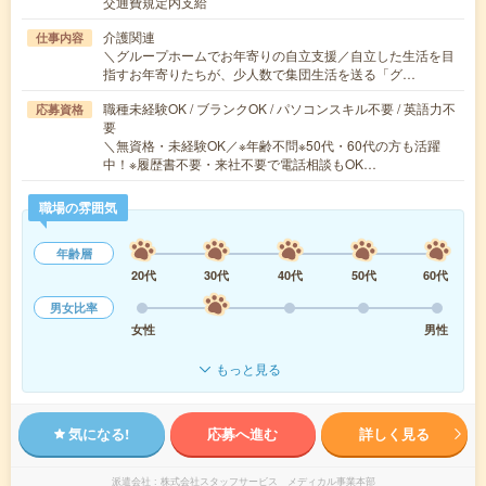
交通費規定内支給
介護関連
仕事内容
＼グループホームでお年寄りの自立支援／自立した生活を目
指すお年寄りたちが、少人数で集団生活を送る「グ…
職種未経験OK / ブランクOK / パソコンスキル不要 / 英語力不
応募資格
要
＼無資格・未経験OK／※年齢不問※50代・60代の方も活躍
中！※履歴書不要・来社不要で電話相談もOK…
職場の雰囲気
年齢層
20代
30代
40代
50代
60代
男女比率
女性
男性
もっと見る
気になる!
応募へ進む
詳しく見る
派遣会社
株式会社スタッフサービス メディカル事業本部