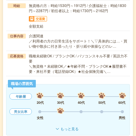
無資格の方：時給1530円～1912円 / 介護福祉士：時給1830
時給
円～2287円 / 初任者以上：時給1730円～2162円
交通費
全額支給
介護関連
仕事内容
／利用者の方の日常生活をサポート！＼▽具体的には…・買
い物や散歩に付き添ったり・折り紙や体操などのレ…
職種未経験OK / ブランクOK / パソコンスキル不要 / 英語力不
応募資格
要
＼無資格＊未経験OK／★年齢不問・ブランクOK★履歴書不
要・来社不要（電話登録OK）★社会保険完備＼…
職場の雰囲気
年齢層
20代
30代
40代
50代
60代
男女比率
女性
男性
もっと見る