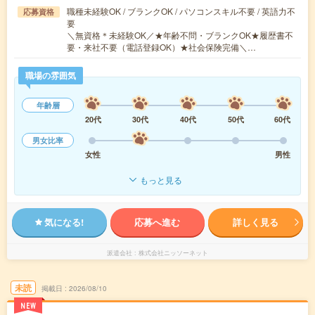
職種未経験OK / ブランクOK / パソコンスキル不要 / 英語力不
応募資格
要
＼無資格＊未経験OK／★年齢不問・ブランクOK★履歴書不
要・来社不要（電話登録OK）★社会保険完備＼…
職場の雰囲気
年齢層
20代
30代
40代
50代
60代
男女比率
女性
男性
もっと見る
気になる!
応募へ進む
詳しく見る
派遣会社
株式会社ニッソーネット
未読
掲載日
2026/08/10
NEW