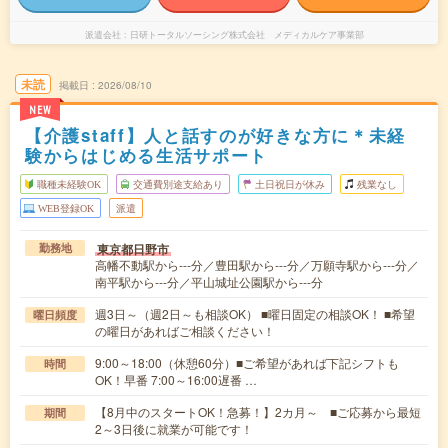
派遣会社
日研トータルソーシング株式会社 メディカルケア事業部
未読
掲載日
2026/08/10
NEW
【介護staff】人と話すのが好きな方に＊未経
験からはじめる生活サポート
職種未経験OK
交通費別途支給あり
土日祝日が休み
残業なし
WEB登録OK
派遣
東京都日野市
勤務地
高幡不動駅から---分／豊田駅から---分／万願寺駅から---分／
南平駅から---分／平山城址公園駅から---分
週3日～（週2日～も相談OK） ■曜日固定の相談OK！ ■希望
曜日頻度
の曜日があればご相談ください！
9:00～18:00（休憩60分）■ご希望があれば下記シフトも
時間
OK！早番 7:00～16:00遅番 …
【8月中のスタートOK！急募！】2カ月～ ■ご応募から最短
期間
2～3日後に就業が可能です！