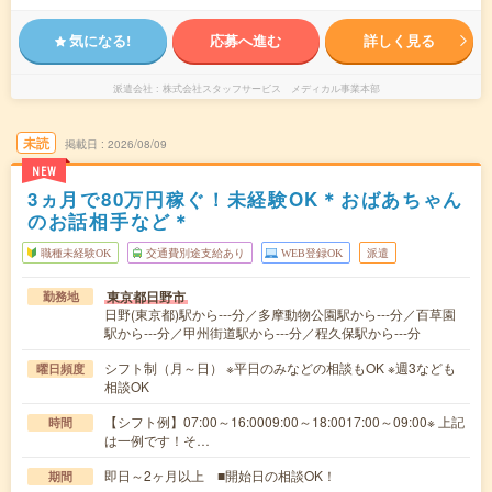
気になる!
応募へ進む
詳しく見る
派遣会社
株式会社スタッフサービス メディカル事業本部
未読
掲載日
2026/08/09
NEW
3ヵ月で80万円稼ぐ！未経験OK＊おばあちゃん
のお話相手など＊
職種未経験OK
交通費別途支給あり
WEB登録OK
派遣
東京都日野市
勤務地
日野(東京都)駅から---分／多摩動物公園駅から---分／百草園
駅から---分／甲州街道駅から---分／程久保駅から---分
シフト制（月～日） ※平日のみなどの相談もOK ※週3なども
曜日頻度
相談OK
【シフト例】07:00～16:0009:00～18:0017:00～09:00※ 上記
時間
は一例です！そ…
即日～2ヶ月以上 ■開始日の相談OK！
期間