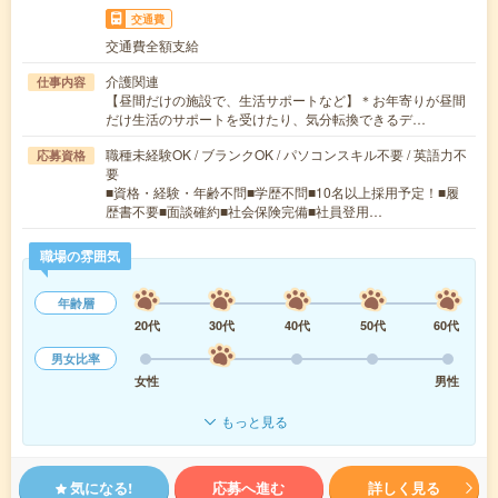
交通費
交通費全額支給
介護関連
仕事内容
【昼間だけの施設で、生活サポートなど】＊お年寄りが昼間
だけ生活のサポートを受けたり、気分転換できるデ…
職種未経験OK / ブランクOK / パソコンスキル不要 / 英語力不
応募資格
要
■資格・経験・年齢不問■学歴不問■10名以上採用予定！■履
歴書不要■面談確約■社会保険完備■社員登用…
職場の雰囲気
年齢層
20代
30代
40代
50代
60代
男女比率
女性
男性
もっと見る
気になる!
応募へ進む
詳しく見る