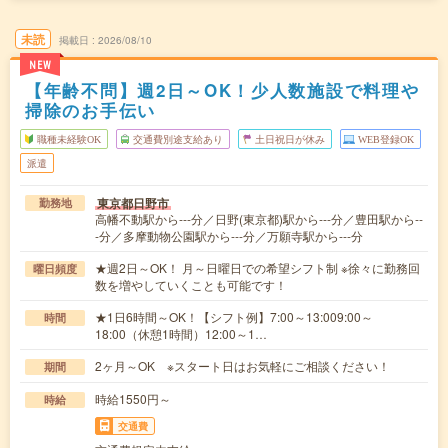
未読
掲載日
2026/08/10
NEW
【年齢不問】週2日～OK！少人数施設で料理や
掃除のお手伝い
職種未経験OK
交通費別途支給あり
土日祝日が休み
WEB登録OK
派遣
東京都日野市
勤務地
高幡不動駅から---分／日野(東京都)駅から---分／豊田駅から--
-分／多摩動物公園駅から---分／万願寺駅から---分
★週2日～OK！ 月～日曜日での希望シフト制 ※徐々に勤務回
曜日頻度
数を増やしていくことも可能です！
★1日6時間～OK！【シフト例】7:00～13:009:00～
時間
18:00（休憩1時間）12:00～1…
2ヶ月～OK ※スタート日はお気軽にご相談ください！
期間
時給1550円～
時給
交通費