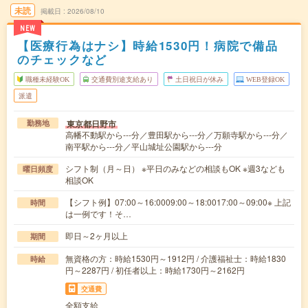
未読
掲載日
2026/08/10
NEW
【医療行為はナシ】時給1530円！病院で備品
のチェックなど
職種未経験OK
交通費別途支給あり
土日祝日が休み
WEB登録OK
派遣
東京都日野市
勤務地
高幡不動駅から---分／豊田駅から---分／万願寺駅から---分／
南平駅から---分／平山城址公園駅から---分
シフト制（月～日） ※平日のみなどの相談もOK ※週3なども
曜日頻度
相談OK
【シフト例】07:00～16:0009:00～18:0017:00～09:00※ 上記
時間
は一例です！そ…
即日～2ヶ月以上
期間
無資格の方：時給1530円～1912円 / 介護福祉士：時給1830
時給
円～2287円 / 初任者以上：時給1730円～2162円
交通費
全額支給