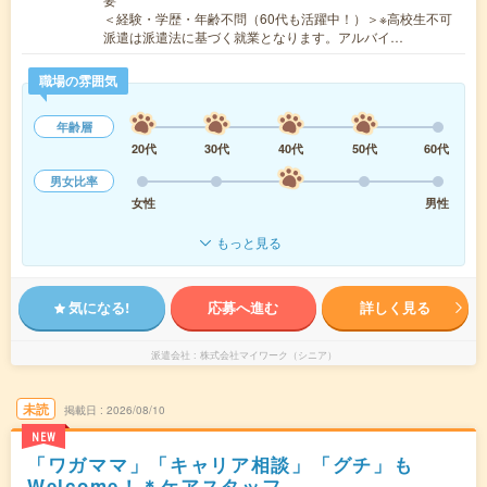
＜経験・学歴・年齢不問（60代も活躍中！）＞※高校生不可
派遣は派遣法に基づく就業となります。アルバイ…
職場の雰囲気
年齢層
20代
30代
40代
50代
60代
男女比率
女性
男性
もっと見る
気になる!
応募へ進む
詳しく見る
派遣会社
株式会社マイワーク（シニア）
未読
掲載日
2026/08/10
NEW
「ワガママ」「キャリア相談」「グチ」も
Welcome！＊ケアスタッフ