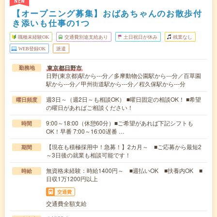
NEW
【オープニング募集】おばあちゃんのお散歩付
き添いも仕事の1つ
職種未経験OK
交通費別途支給あり
土日祝日が休み
残業なし
WEB登録OK
派遣
東京都日野市
勤務地
日野(東京都)駅から---分／多摩動物公園駅から---分／百草園
駅から---分／甲州街道駅から---分／程久保駅から---分
週3日～（週2日～も相談OK） ■曜日固定の相談OK！ ■希望
曜日頻度
の曜日があればご相談ください！
9:00～18:00（休憩60分）■ご希望があれば下記シフトも
時間
OK！早番 7:00～16:00遅番 …
【現在も積極採用中！急募！】2カ月～ ■ご応募から最短2
期間
～3日後の就業も相談可能です！
無資格未経験：時給1400円～ ■週払いOK ■扶養内OK ■
時給
日収1万1200円以上
交通費
交通費全額支給