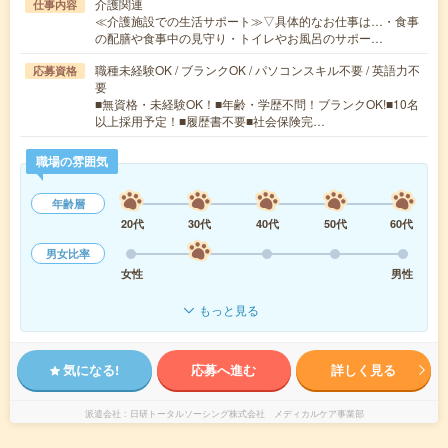
介護関連
仕事内容
≪介護施設での生活サポート≫▽具体的なお仕事は…・食事
の配膳や食事中の見守り・トイレやお風呂のサポー…
職種未経験OK / ブランクOK / パソコンスキル不要 / 英語力不
応募資格
要
■無資格・未経験OK！■年齢・学歴不問！ブランクOK!■10名
以上採用予定！■履歴書不要■社会保険完…
職場の雰囲気
年齢層
20代
30代
40代
50代
60代
男女比率
女性
男性
もっと見る
気になる!
応募へ進む
詳しく見る
派遣会社
日研トータルソーシング株式会社 メディカルケア事業部