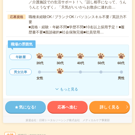
／介護施設での生活サポート！＼「話し相手になって、うん
うんとうなずく」「天気がいいからお散歩に連れ出…
職種未経験OK / ブランクOK / パソコンスキル不要 / 英語力不
応募資格
要
■資格・経験・年齢不問■学歴不問■10名以上採用予定！■履
歴書不要■面談確約■社会保険完備■社員登用…
職場の雰囲気
年齢層
20代
30代
40代
50代
60代
男女比率
女性
男性
もっと見る
気になる!
応募へ進む
詳しく見る
派遣会社
日研トータルソーシング株式会社 メディカルケア事業部