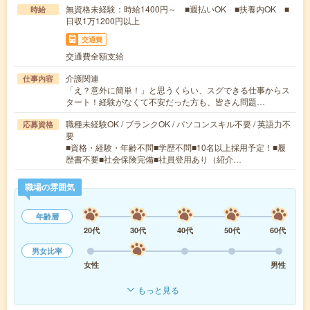
無資格未経験：時給1400円～ ■週払いOK ■扶養内OK ■
時給
日収1万1200円以上
交通費
交通費全額支給
介護関連
仕事内容
「え？意外に簡単！」と思うくらい、スグできる仕事からス
タート！経験がなくて不安だった方も、皆さん問題…
職種未経験OK / ブランクOK / パソコンスキル不要 / 英語力不
応募資格
要
■資格・経験・年齢不問■学歴不問■10名以上採用予定！■履
歴書不要■社会保険完備■社員登用あり（紹介…
職場の雰囲気
年齢層
20代
30代
40代
50代
60代
男女比率
女性
男性
もっと見る