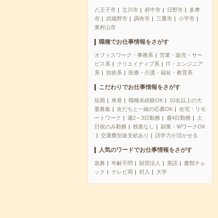
八王子市
立川市
府中市
日野市
多摩
市
武蔵野市
調布市
三鷹市
小平市
東村山市
職種でお仕事情報をさがす
オフィスワーク・事務系
営業・販売・サー
ビス系
クリエイティブ系
IT・エンジニア
系
技術系
医療・介護・福祉・教育系
こだわりでお仕事情報をさがす
短期
単発
職種未経験OK
10名以上の大
量募集
友だちと一緒の応募OK
在宅・リモ
ートワーク
週2～3日勤務
週4日勤務
土
日祝のみ勤務
残業なし
副業・WワークOK
交通費別途支給あり
語学力が活かせる
人気のワードでお仕事情報をさがす
急募
年齢不問
財団法人
英語
書類チェ
ック
テレビ局
封入
大学