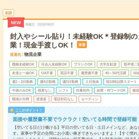
未読
NEW
掲載日
2026/08/07
封入やシール貼り！未経験OK＊登録制の
業！現金手渡しOK！
派遣
物流企業
派遣先
職種未経験OK
社会人未経験OK
ブランクOK
大学生歓迎
既卒第二
友達と一緒OK
OA不要
英語不要
履歴書不要
40～50代活躍
6
週2～3日勤務
週4日勤務
週5日勤務
土日祝休
朝10時以降スタート
午後のみOK
残業なし
シフト
扶養控内
副業・WワークOK
服
職場が分煙
派遣多
電話対応なし
ルーティン
ここがポイント！
面接や履歴書不要でラクラク！空いてる時間で登録可能
【空いてる日だけ働ける】平日の空いてる日・土日メインなど、あな
す。家事や予定の合間にお小遣い稼ぎできちゃいますよ！【すぐ慣れ