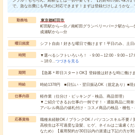
ンプル！もちろん、経験などは一切不要です。【お財布の強い味方】
で、急な出費にも早めに対応できます！まずは登録だけしようかな…
勤務地
東京都町田市
町田駅から---分／南町田グランベリーパーク駅から---
成瀬駅から---分
曜日頻度
シフト自由！好きな曜日で働けます！平日のみ、土日
時間
▼選べるシフトいろいろ！ ・9:00～12:00・9:00～17:00・9
～18:0…
つづきを見る
期間
【急募＊即日スタートOK】登録後は好きな時に働け
時給
時給1378円 ■日払い・翌日振込OK（規定あり）■
仕事内容
軽作業（仕分け・ピッキング・検品、商品管理）
▼ご紹介できるお仕事の一例です！・通販商品に簡単
アパレル商品の値札付け・コスメ商品の検品・梱包・
応募資格
職種未経験OK / ブランクOK / パソコンスキル不要 /
高校生は不可過度な染髪、ヒゲ、ネイルはご遠慮くだ
なため）【雇用契約が30日以内の派遣は下記の方が対