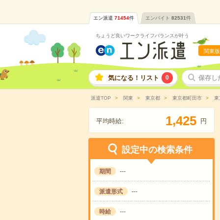
エン派遣
71454
件
エンバイト
82531
件
ちょうど良いワークライフバランスが叶う
関東版
気になる！リスト
0
保存し
派遣TOP
関東
東京都
東京都町田市
東
,
1
4
2
5
平均時給:
円
設定中の検索条件
期間
---
派遣形式
---
時給
---