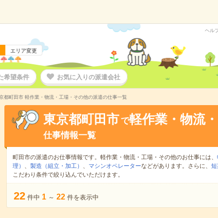
ヘル
エリア変更
た希望条件
お気に入りの派遣会社
京都町田市 軽作業・物流・工場・その他の派遣の仕事一覧
東京都町田市
軽作業・物流
で
仕事情報一覧
町田市の派遣のお仕事情報です。軽作業・物流・工場・その他のお仕事には、
理）
、
製造（組立・加工）
、
マシンオペレーター
などがあります。さらに、
短
こだわり条件で絞り込んでいただけます。
22
1
22
件中
～
件を表示中