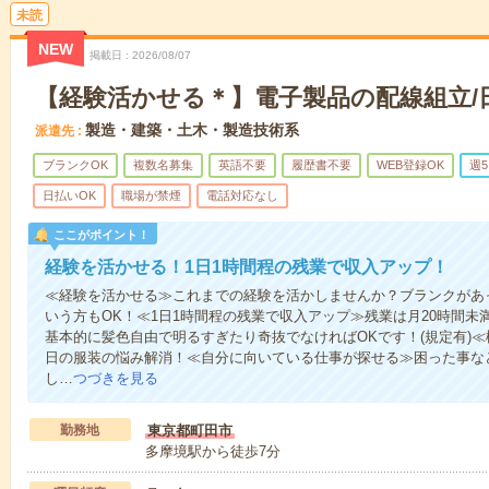
未読
NEW
掲載日
2026/08/07
【経験活かせる＊】電子製品の配線組立/
製造・建築・土木・製造技術系
派遣先
ブランクOK
複数名募集
英語不要
履歴書不要
WEB登録OK
週
日払いOK
職場が禁煙
電話対応なし
ここがポイント！
経験を活かせる！1日1時間程の残業で収入アップ！
≪経験を活かせる≫これまでの経験を活かしませんか？ブランクがあ
いう方もOK！≪1日1時間程の残業で収入アップ≫残業は月20時間
基本的に髪色自由で明るすぎたり奇抜でなければOKです！(規定有)
日の服装の悩み解消！≪自分に向いている仕事が探せる≫困った事な
し…
つづきを見る
勤務地
東京都町田市
多摩境駅から徒歩7分