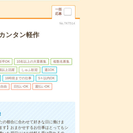
一括
応募
No.TKT514
カンタン軽作
新卒OK
10名以上の大量募集
複数名募集
0歳以上活躍
しゅふ歓迎
週1OK
16時前までの仕事
5ｈ以内OK
装自由
日払いOK
週払いOK
！
たの都合に合わせて好きな日に働けま
ます】おまかせするお仕事はとってもシ