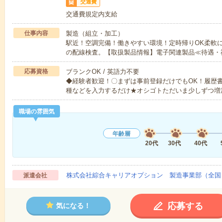
交通費
交通費規定内支給
仕事内容
製造（組立・加工）
駅近！空調完備！働きやすい環境！定時帰りOK柔軟
の配線検査。【取扱製品情報】電子関連製品≪待遇・
応募資格
ブランクOK / 英語力不要
◆経験者歓迎！〇まずは事前登録だけでもOK！履歴
種などを入力するだけ★オシゴトただいま少しずつ増
職場の雰囲気
年齢層
20代
30代
40代
株式会社綜合キャリアオプション 製造事業部（全国
派遣会社
応募する
気になる！