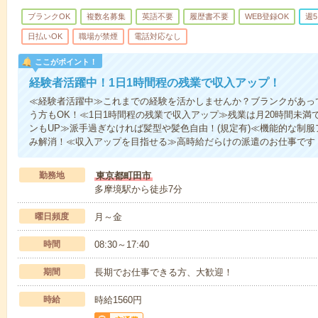
ブランクOK
複数名募集
英語不要
履歴書不要
WEB登録OK
週
日払いOK
職場が禁煙
電話対応なし
ここがポイント！
経験者活躍中！1日1時間程の残業で収入アップ！
≪経験者活躍中≫これまでの経験を活かしませんか？ブランクがあっ
う方もOK！≪1日1時間程の残業で収入アップ≫残業は月20時間未
ンもUP≫派手過ぎなければ髪型や髪色自由！(規定有)≪機能的な制
み解消！≪収入アップを目指せる≫高時給だらけの派遣のお仕事です
勤務地
東京都町田市
多摩境駅から徒歩7分
曜日頻度
月～金
時間
08:30～17:40
期間
長期でお仕事できる方、大歓迎！
時給
時給1560円