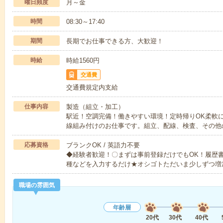
曜日頻度
月～金
時間
08:30～17:40
期間
長期でお仕事できる方、大歓迎！
時給
時給1560円
交通費
交通費規定内支給
仕事内容
製造（組立・加工）
駅近！空調完備！働きやすい環境！定時帰りOK柔軟
線組み付けのお仕事です。組立、配線、検査、その他
応募資格
ブランクOK / 英語力不要
◆経験者歓迎！〇まずは事前登録だけでもOK！履歴
種などを入力するだけ★オシゴトただいま少しずつ増
職場の雰囲気
年齢層
20代
30代
40代