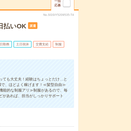
一括
応募
No.SGSIY5209535-T4
日払いOK
派遣
5日勤務
土日祝休
交費支給
制服
っても大丈夫！経験はちょっとだけ…と
未満で、ほどよく稼げます！≪髪型自由≫
≪機能的な制服アリ≫制服があるので、毎
どがあれば、担当がしっかりサポート