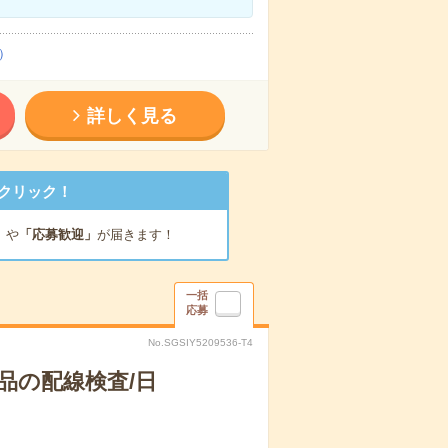
）
詳しく見る
クリック！
」
や
「応募歓迎」
が届きます！
一括
応募
No.SGSIY5209536-T4
品の配線検査/日