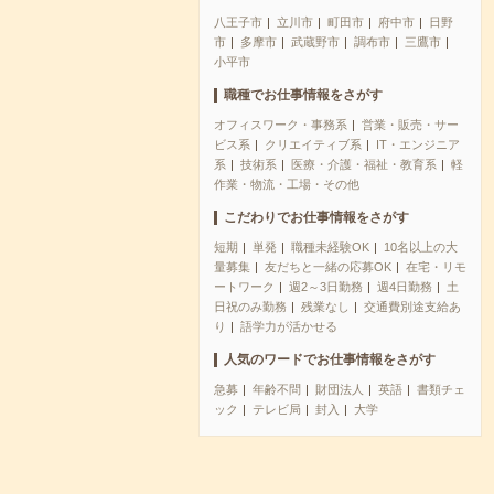
八王子市
立川市
町田市
府中市
日野
市
多摩市
武蔵野市
調布市
三鷹市
小平市
職種でお仕事情報をさがす
オフィスワーク・事務系
営業・販売・サー
ビス系
クリエイティブ系
IT・エンジニア
系
技術系
医療・介護・福祉・教育系
軽
作業・物流・工場・その他
こだわりでお仕事情報をさがす
短期
単発
職種未経験OK
10名以上の大
量募集
友だちと一緒の応募OK
在宅・リモ
ートワーク
週2～3日勤務
週4日勤務
土
日祝のみ勤務
残業なし
交通費別途支給あ
り
語学力が活かせる
人気のワードでお仕事情報をさがす
急募
年齢不問
財団法人
英語
書類チェ
ック
テレビ局
封入
大学