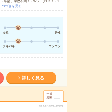
・年齢、学歴不問！・WワークOK！・1
…
つづきを見る
女性
男性
テキパキ
コツコツ
詳しく見る
一括
応募
No.KSAINms130501