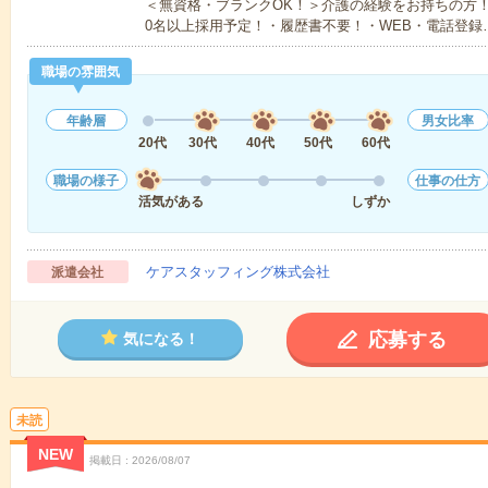
＜無資格・ブランクOK！＞介護の経験をお持ちの方！
0名以上採用予定！・履歴書不要！・WEB・電話登録
職場の雰囲気
年齢層
男女比率
20代
30代
40代
50代
60代
職場の様子
仕事の仕方
活気がある
しずか
ケアスタッフィング株式会社
派遣会社
応募する
気になる！
未読
NEW
掲載日
2026/08/07