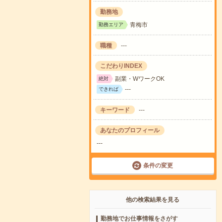
勤務地
青梅市
勤務エリア
職種
---
こだわりINDEX
副業・WワークOK
絶対
---
できれば
キーワード
---
あなたのプロフィール
---
条件の変更
他の検索結果を見る
勤務地でお仕事情報をさがす