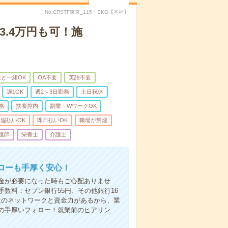
No.CRSTF東京_115・SKG【本社】
3.4万円も可！施
と一緒OK
OA不要
英語不要
週1OK
週2～3日勤務
土日祝休
務
扶養控内
副業・WワークOK
週払いOK
即日払いOK
職場が禁煙
護師
栄養士
介護士
ローも手厚く安心！
金が必要になった時もご心配ありませ
数料：セブン銀行55円、その他銀行16
ではのネットワークと資金力があるから、業
の手厚いフォロー！就業前のヒアリン