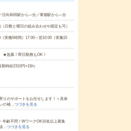
／日向和田駅から---分／軍畑駅から---分
出（日数と曜日の組み合わせや固定も可）
0（実働5時間）17:00～翌10:00（実働15
 ★急募！即日勤務もOK！
勤時給2310円×15h）
寄りのサポートをお任せします！＜具体
レの補…
つづきを見る
・年齢不問！WワークOK10名以上募集
談…
つづきを見る