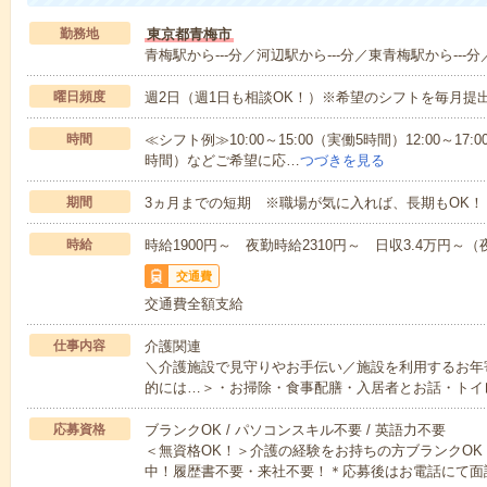
勤務地
東京都青梅市
青梅駅から---分／河辺駅から---分／東青梅駅から---分
曜日頻度
週2日（週1日も相談OK！）※希望のシフトを毎月提
時間
≪シフト例≫10:00～15:00（実働5時間）12:00～17:0
時間）などご希望に応…
つづきを見る
期間
3ヵ月までの短期 ※職場が気に入れば、長期もOK！
時給
時給1900円～ 夜勤時給2310円～ 日収3.4万円～（夜
交通費
交通費全額支給
仕事内容
介護関連
＼介護施設で見守りやお手伝い／施設を利用するお年
的には…＞・お掃除・食事配膳・入居者とお話・トイ
応募資格
ブランクOK / パソコンスキル不要 / 英語力不要
＜無資格OK！＞介護の経験をお持ちの方ブランクOK
中！履歴書不要・来社不要！＊応募後はお電話にて面