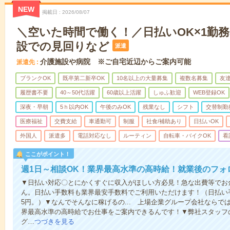
NEW
掲載日
2026/08/07
＼空いた時間で働く！／日払いOK×1勤務
設での見回りなど
派遣
介護施設や病院 ※ご自宅近辺からご案内可能
派遣先
ブランクOK
既卒第二新卒OK
10名以上の大量募集
複数名募集
友達
履歴書不要
40～50代活躍
60歳以上活躍
しゅふ歓迎
WEB登録OK
深夜・早朝
5ｈ以内OK
午後のみOK
残業なし
シフト
交替制勤
医療福祉
交費支給
車通勤可
制服
社食/補助あり
日払いOK
外国人
派遣多
電話対応なし
ルーティン
自転車・バイクOK
看
ここがポイント！
週1日～相談OK！業界最高水準の高時給！就業後のフォ
▼日払い対応〇とにかくすぐに収入がほしい方必見！急な出費等でお
ん。日払い手数料も業界最安手数料でご利用いただけます！（日払い手
5円。）▼なんでそんなに稼げるの... 上場企業グループ会社なら
界最高水準の高時給でお仕事をご案内できるんです！▼弊社スタッフ
グ…
つづきを見る