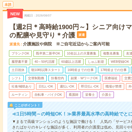
未読
NEW
掲載日
2026/08/07
【週2日＊高時給1900円～】シニア向け
の配膳や見守り＊介護
派遣
介護施設や病院 ※ご自宅近辺からご案内可能
派遣先
ブランクOK
既卒第二新卒OK
10名以上の大量募集
複数名募集
友達
履歴書不要
40～50代活躍
60歳以上活躍
しゅふ歓迎
WEB登録OK
土日祝休
朝10時以降スタート
16時前までの仕事
17時前までの仕事
シフト
交替制勤務
扶養控内
副業・WワークOK
医療福祉
交費
社食/補助あり
日払いOK
週払いOK
即日払いOK
職場が禁煙
外
ルーティン
自転車・バイクOK
看護師
栄養士
介護士
ここがポイント！
≪1日5時間～の時短OK！≫業界最高水準の高時給でと
▼まるで高級マンションのような施設で働ける！ 人気の「サービス
きたばかりのキレイな施設が多く、利用者の介護度は低め。見回りや