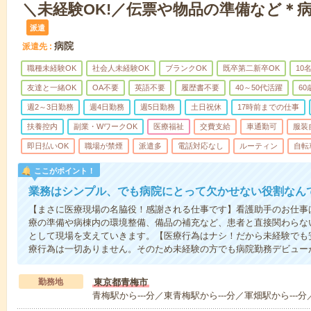
＼未経験OK!／伝票や物品の準備など＊
派遣
病院
派遣先
職種未経験OK
社会人未経験OK
ブランクOK
既卒第二新卒OK
10
友達と一緒OK
OA不要
英語不要
履歴書不要
40～50代活躍
6
週2～3日勤務
週4日勤務
週5日勤務
土日祝休
17時前までの仕事
扶養控内
副業・WワークOK
医療福祉
交費支給
車通勤可
服装
即日払いOK
職場が禁煙
派遣多
電話対応なし
ルーティン
自転
ここがポイント！
業務はシンプル、でも病院にとって欠かせない役割なん
【まさに医療現場の名脇役！感謝される仕事です】看護助手のお仕事
療の準備や病棟内の環境整備、備品の補充など、患者と直接関わらな
として現場を支えていきます。【医療行為はナシ！だから未経験でも
療行為は一切ありません。そのため未経験の方でも病院勤務デビュー
勤務地
東京都青梅市
青梅駅から---分／東青梅駅から---分／軍畑駅から---分