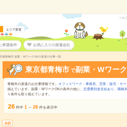
ヘル
エリア変更
た希望条件
お気に入りの派遣会社
京都青梅市 副業・WワークOKの派遣の仕事一覧
東京都青梅市
副業・Wワーク
で
青梅市の派遣のお仕事情報です。
オフィスワーク・事務系
、
営業・販売・サー
揃えています。副業・WワークOKの条件の他に、
交通費別途支給あり
、
職種未
り条件も取り揃えています。
26
1
26
件中
～
件を表示中
未読