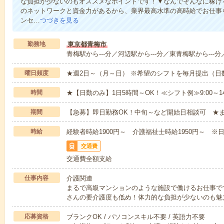
な負担が少ないのもオススメなポイントです！▼なんでそんなに稼げる
のネットワークと資金力があるから、業界最高水準の高時給でお仕事
ンセ…
つづきを見る
勤務地
東京都青梅市
青梅駅から---分／河辺駅から---分／東青梅駅から---分
曜日頻度
★週2日～（月～日） ※希望のシフトを毎月提出（
時間
★【日勤のみ】1日5時間～OK！≪シフト例≫9:00～14:001
期間
【急募】即日勤務OK！中旬～など開始日相談可 ★
時給
経験者時給1900円～ 介護福祉士時給1950円～ ※日
交通費
交通費全額支給
仕事内容
介護関連
まるで高級マンションのような施設で働けるお仕事で
さんの要介護度も低め！体力的な負担が少ないのも魅
応募資格
ブランクOK / パソコンスキル不要 / 英語力不要