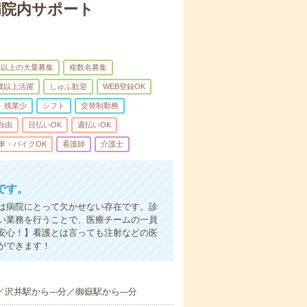
病院内サポート
名以上の大量募集
複数名募集
0歳以上活躍
しゅふ歓迎
WEB登録OK
残業少
シフト
交替制勤務
自由
日払いOK
週払いOK
車・バイクOK
看護師
介護士
です。
は病院にとって欠かせない存在です。診
い業務を行うことで、医療チームの一員
安心！】看護とは言っても注射などの医
ができます！
／沢井駅から---分／御嶽駅から---分