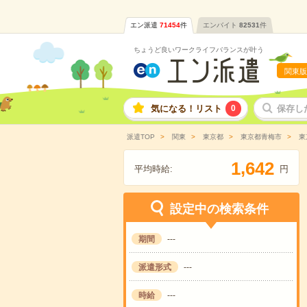
エン派遣
71454
件
エンバイト
82531
件
ちょうど良いワークライフバランスが叶う
関東版
気になる！リスト
0
保存し
派遣TOP
関東
東京都
東京都青梅市
東
,
1
6
4
2
平均時給:
円
設定中の検索条件
期間
---
派遣形式
---
時給
---