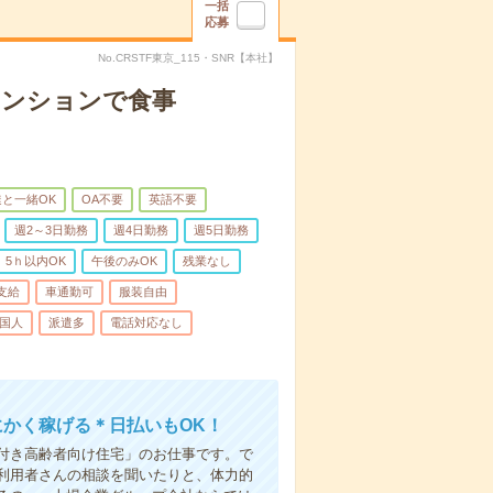
一括
応募
No.CRSTF東京_115・SNR【本社】
マンションで食事
と一緒OK
OA不要
英語不要
週2～3日勤務
週4日勤務
週5日勤務
5ｈ以内OK
午後のみOK
残業なし
支給
車通勤可
服装自由
国人
派遣多
電話対応なし
にかく稼げる＊日払いもOK！
付き高齢者向け住宅」のお仕事です。で
利用者さんの相談を聞いたりと、体力的