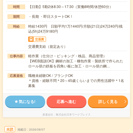
【日勤】5勤2休8:30～17:30（実働8時間/休憩60分）
時間
・長期 ・即日スタートOK！
期間
時給1430円 日額平均1万1440円/月額(21日)24万240円/残
時給
込(5h)24万9180円
交通費
交通費支給（規定あり）
軽作業（仕分け・ピッキング・検品、商品管理）
仕事内容
【WEB面談OK】鋼材の加工・梱包作業・製鉄所で作られた
ロール状の鉄板を四角い板に加工・ロール状の鋼…
職種未経験OK / ブランクOK
応募資格
＊資格・経験不問＊20～45歳くらいまでの男性活躍中＊1名
募集
気になる!
応募へ進む
詳しく見る
派遣会社
株式会社日本ワークプレイス
未読
掲載日
2026/08/07