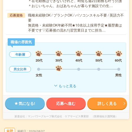
＊在宅勤務はできないけれど、時短も週2日勤務も叶う介護
＊おじいちゃん、おばあちゃんが暮らす施設での生…
職種未経験OK / ブランクOK / パソコンスキル不要 / 英語力不
応募資格
要
無資格・未経験OK年齢不問★10名以上採用予定★履歴書は
不要です▽応募後の流れ1)翌営業日までに担当…
職場の雰囲気
年齢層
20代
30代
40代
50代
60代
男女比率
女性
男性
もっと見る
気になる!
応募へ進む
詳しく見る
派遣会社
マンパワーグループ株式会社 ケアサービス事業部 （医療福祉介護関連）
未読
掲載日
2026/08/07