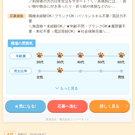
／利用者の方の日常生活をサポート！＼▽具体的には…・買
い物や散歩に付き添ったり・折り紙や体操などのレ…
職種未経験OK / ブランクOK / パソコンスキル不要 / 英語力不
応募資格
要
＼無資格＊未経験OK／★年齢不問・ブランクOK★履歴書不
要・来社不要（電話登録OK）★社会保険完備＼…
職場の雰囲気
年齢層
20代
30代
40代
50代
60代
男女比率
女性
男性
もっと見る
気になる!
応募へ進む
詳しく見る
派遣会社
株式会社ニッソーネット
未読
掲載日
2026/08/07