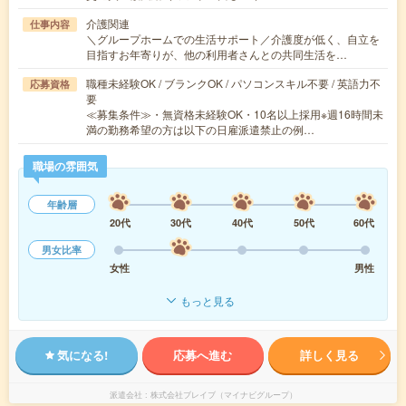
介護関連
仕事内容
＼グループホームでの生活サポート／介護度が低く、自立を
目指すお年寄りが、他の利用者さんとの共同生活を…
職種未経験OK / ブランクOK / パソコンスキル不要 / 英語力不
応募資格
要
≪募集条件≫・無資格未経験OK・10名以上採用※週16時間未
満の勤務希望の方は以下の日雇派遣禁止の例…
職場の雰囲気
年齢層
20代
30代
40代
50代
60代
男女比率
女性
男性
もっと見る
気になる!
応募へ進む
詳しく見る
派遣会社
株式会社ブレイブ（マイナビグループ）