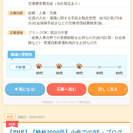
交通費実費支給（当社規定あり）
総務・人事・労務
仕事内容
社員の入社・退職に関する手続き勤怠管理、給与計算(70名
分)社会保険手続きなどの労務管理経費精算(旅…
ブランクOK / 英語力不要
応募資格
・総務人事分野での実務経験をお持ちの方(給与計算・社会保
険など)・普通自動車運転免許をお持ちの方
職場の雰囲気
年齢層
20代
30代
40代
50代
60代
気になる!
応募へ進む
詳しく見る
派遣会社
マンパワーグループ株式会社
未読
掲載日
2026/08/07
NEW
【PHP】【時給2000円】小作でのSE・プログ