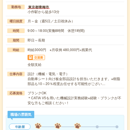
東京都青梅市
勤務地
小作駅から徒歩13分
月～金（週5日／土日祝休み）
曜日頻度
9:00～18:00(実働8時間 休憩1時間)
時間
即日～長期
期間
時給3000円 ※月収例 480,000円+残業代
時給
交通費
全額支給
設計（機械・電気・電子）
仕事内容
自動車シート向け板金部品設計を担当いただきます。※樹脂
部品も10～20％程度お任せする可能性がござい…
ブランクOK
応募資格
＊CATIA V5を用いた機械設計実務経験※経験・ブランクが不
安な方もご相談ください！
職場の雰囲気
年齢層