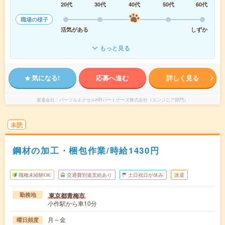
20代
30代
40代
50代
60代
職場の様子
活気がある
しずか
もっと見る
気になる!
応募へ進む
詳しく見る
派遣会社
パーソルエクセルHRパートナーズ株式会社（エンジニア部門）
未読
鋼材の加工・梱包作業/時給1430円
職種未経験OK
交通費別途支給あり
土日祝日が休み
派遣
東京都青梅市
勤務地
小作駅から車10分
月～金
曜日頻度