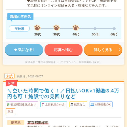
◆経験者歓迎！〇まずは事前登録だけでもOK！履歴書不要
で気軽にオンライン登録★氏名・職種などを入力す…
職場の雰囲気
年齢層
20代
30代
40代
50代
60代
気になる!
応募へ進む
詳しく見る
派遣会社
株式会社綜合キャリアオプション 製造事業部（全国）
未読
掲載日
2026/08/07
NEW
＼空いた時間で働く！／日払いOK×1勤務3.4万
円も可！施設での見回りなど
交通費別途支給あり
土日祝日が休み
残業なし
WEB登録OK
派遣
東京都青梅市
勤務地
青梅駅から---分／河辺駅から---分／東青梅駅から---分／日向