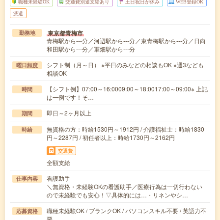
職種未経験OK
交通費別途支給あり
土日祝日が休み
WEB登録OK
派遣
東京都青梅市
勤務地
青梅駅から---分／河辺駅から---分／東青梅駅から---分／日向
和田駅から---分／軍畑駅から---分
シフト制（月～日） ※平日のみなどの相談もOK ※週3なども
曜日頻度
相談OK
【シフト例】07:00～16:0009:00～18:0017:00～09:00※ 上記
時間
は一例です！そ…
即日～2ヶ月以上
期間
無資格の方：時給1530円～1912円 / 介護福祉士：時給1830
時給
円～2287円 / 初任者以上：時給1730円～2162円
交通費
全額支給
看護助手
仕事内容
＼無資格・未経験OKの看護助手／医療行為は一切行わない
ので未経験でも安心！▽具体的には…・リネンやシ…
職種未経験OK / ブランクOK / パソコンスキル不要 / 英語力不
応募資格
要