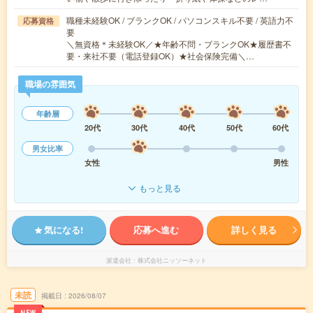
職種未経験OK / ブランクOK / パソコンスキル不要 / 英語力不
応募資格
要
＼無資格＊未経験OK／★年齢不問・ブランクOK★履歴書不
要・来社不要（電話登録OK）★社会保険完備＼…
職場の雰囲気
年齢層
20代
30代
40代
50代
60代
男女比率
女性
男性
もっと見る
気になる!
応募へ進む
詳しく見る
派遣会社
株式会社ニッソーネット
未読
掲載日
2026/08/07