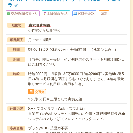
ラマ
交通費別途支給あり
土日祝日が休み
WEB登録OK
派遣
東京都青梅市
勤務地
小作駅から徒歩18分
月～金／週5日
曜日頻度
09:00-18:00（休憩60分）実働8時間 （残業少なめ！）
時間
【急募】即日～長期 ※1か月以内のスタートも可能！開始日
期間
はご相談ください
時給2000円 月収例 32万0000円 時給2000円×実働8h×週5
時給
日×4週 ※月収例を保証するものではありません。※給与即受
取りサービス利用可（利用条件有）
交通費
1ヶ月3万円を上限として実費支給
SE・プログラマ（Web・スマホ系）
仕事内容
営業所でのWebシステムの開発のお仕事・新規開発新規Web
システムの立ち上げ（フロント～バックエンド…
ブランクOK / 英語力不要
応募資格
・システム開発経験者方【IT業界での就業経験（期間・資格