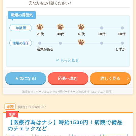
安な方もご相談ください！
職場の雰囲気
年齢層
20代
30代
40代
50代
60代
職場の様子
活気がある
しずか
もっと見る
気になる!
応募へ進む
詳しく見る
派遣会社
パーソルエクセルHRパートナーズ株式会社（エンジニア部門）
未読
掲載日
2026/08/07
NEW
【医療行為はナシ】時給1530円！病院で備品
のチェックなど