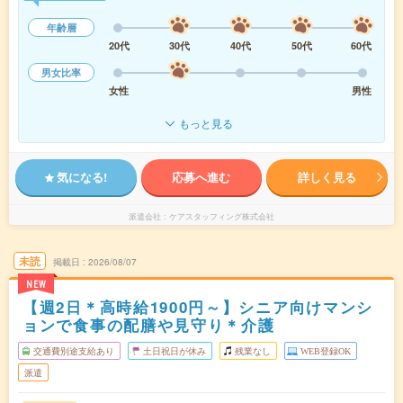
年齢層
20代
30代
40代
50代
60代
男女比率
女性
男性
もっと見る
気になる!
応募へ進む
詳しく見る
派遣会社
ケアスタッフィング株式会社
未読
掲載日
2026/08/07
NEW
【週2日＊高時給1900円～】シニア向けマンシ
ョンで食事の配膳や見守り＊介護
交通費別途支給あり
土日祝日が休み
残業なし
WEB登録OK
派遣