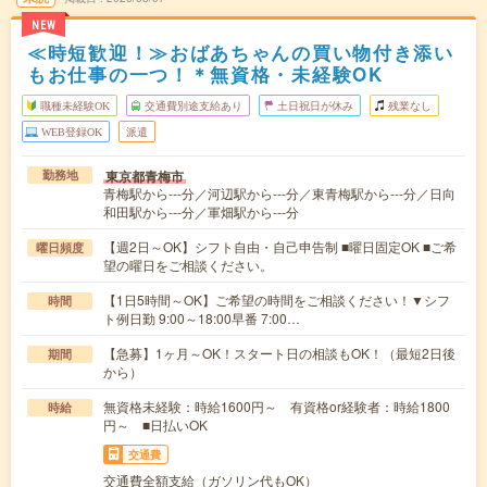
NEW
≪時短歓迎！≫おばあちゃんの買い物付き添い
もお仕事の一つ！＊無資格・未経験OK
職種未経験OK
交通費別途支給あり
土日祝日が休み
残業なし
WEB登録OK
派遣
東京都青梅市
勤務地
青梅駅から---分／河辺駅から---分／東青梅駅から---分／日向
和田駅から---分／軍畑駅から---分
【週2日～OK】シフト自由・自己申告制 ■曜日固定OK ■ご希
曜日頻度
望の曜日をご相談ください。
【1日5時間～OK】ご希望の時間をご相談ください！▼シフ
時間
ト例日勤 9:00～18:00早番 7:00…
【急募】1ヶ月～OK！スタート日の相談もOK！（最短2日後
期間
から）
無資格未経験：時給1600円～ 有資格or経験者：時給1800
時給
円～ ■日払いOK
交通費
交通費全額支給（ガソリン代もOK）