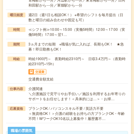
和田駅から---分／軍畑駅から---分
週2日（週1日も相談OK！） ※希望のシフトを毎月提出（日
曜日頻度
数と曜日の組み合わせや固定も可）
≪シフト例≫10:00～15:00（実働5時間）12:00～17:00（実
時間
働5時間）17:00～翌1…
3ヵ月までの短期 ※職場が気に入れば、長期もOK！ ★急
期間
募！即日勤務もOK！
時給1900円～ 夜勤時給2310円～ 日収3.4万円～（夜勤時
時給
給2310円×15h）
交通費
交通費全額支給
介護関連
仕事内容
＼介護施設で見守りやお手伝い／施設を利用するお年寄りの
サポートをお任せします！＜具体的には…＞・お掃…
ブランクOK / パソコンスキル不要 / 英語力不要
応募資格
＜無資格OK！＞介護の経験をお持ちの方ブランクOK・年齢
不問！WワークOK10名以上募集中！履歴書不…
職場の雰囲気