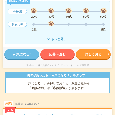
職場の雰囲気
年齢層
20代
30代
40代
50代
60代
男女比率
女性
男性
もっと見る
気になる!
応募へ進む
詳しく見る
派遣会社
株式会社ウィルオブ・ワーク キッズケア事業部
興味があったら「★気になる！」をタップ！
「気になる！」を押しておくと、派遣会社から
「面談確約」
や
「応募歓迎」
が届きます！
未読
掲載日
2026/08/07
NEW