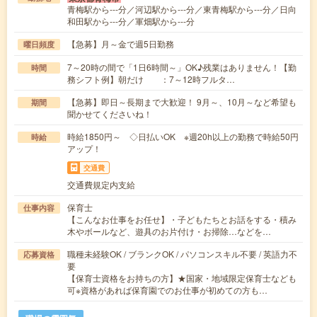
青梅駅から---分／河辺駅から---分／東青梅駅から---分／日向
和田駅から---分／軍畑駅から---分
【急募】月～金で週5日勤務
曜日頻度
7～20時の間で「1日6時間～」OK♪残業はありません！【勤
時間
務シフト例】朝だけ ：7～12時フルタ…
【急募】即日～長期まで大歓迎！ 9月～、10月～など希望も
期間
聞かせてくださいね！
時給1850円～ ◇日払いOK ※週20h以上の勤務で時給50円
時給
アップ！
交通費
交通費規定内支給
保育士
仕事内容
【こんなお仕事をお任せ】・子どもたちとお話をする・積み
木やボールなど、遊具のお片付け・お掃除…などを…
職種未経験OK / ブランクOK / パソコンスキル不要 / 英語力不
応募資格
要
【保育士資格をお持ちの方】★国家・地域限定保育士なども
可※資格があれば保育園でのお仕事が初めての方も…