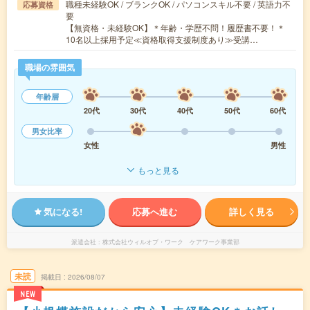
職種未経験OK / ブランクOK / パソコンスキル不要 / 英語力不
応募資格
要
【無資格・未経験OK】＊年齢・学歴不問！履歴書不要！＊
10名以上採用予定≪資格取得支援制度あり≫受講…
職場の雰囲気
年齢層
20代
30代
40代
50代
60代
男女比率
女性
男性
もっと見る
気になる!
応募へ進む
詳しく見る
派遣会社
株式会社ウィルオブ・ワーク ケアワーク事業部
未読
掲載日
2026/08/07
NEW