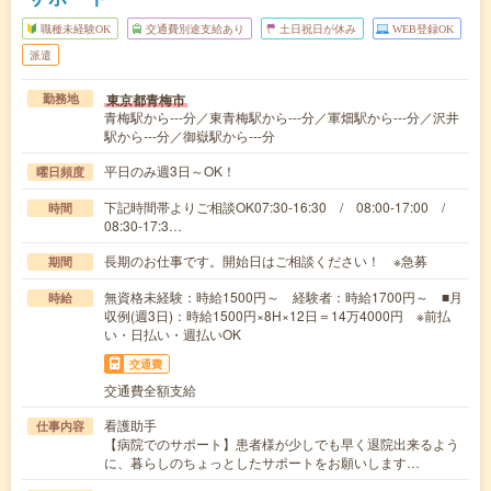
職種未経験OK
交通費別途支給あり
土日祝日が休み
WEB登録OK
派遣
東京都青梅市
勤務地
青梅駅から---分／東青梅駅から---分／軍畑駅から---分／沢井
駅から---分／御嶽駅から---分
平日のみ週3日～OK！
曜日頻度
下記時間帯よりご相談OK07:30-16:30 / 08:00-17:00 /
時間
08:30-17:3…
長期のお仕事です。開始日はご相談ください！ ※急募
期間
無資格未経験：時給1500円～ 経験者：時給1700円～ ■月
時給
収例(週3日)：時給1500円×8H×12日＝14万4000円 ※前払
い・日払い・週払いOK
交通費
交通費全額支給
看護助手
仕事内容
【病院でのサポート】患者様が少しでも早く退院出来るよう
に、暮らしのちょっとしたサポートをお願いします…