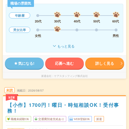
職場の雰囲気
年齢層
20代
30代
40代
50代
60代
男女比率
女性
男性
もっと見る
気になる!
応募へ進む
詳しく見る
派遣会社
ケアスタッフィング株式会社
未読
掲載日
2026/08/07
NEW
【小作】1700円！曜日・時短相談OK！受付事
務！
職種未経験OK
交通費別途支給あり
WEB登録OK
派遣