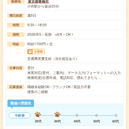
東京都青梅市
勤務地
小作駅から徒歩20分
週5日
曜日頻度
9:30～18:00
時間
2026/9/3～長期 ※9月～OK！
期間
時給1700円＋交
時給
交通費
交通費実費支給（当社規定あり）
受付
仕事内容
来客対応(受付、ご案内)、データ入力(フォーマットへの入力
検索程度)伝票作成、電話対応、慣れてきたら…
職種未経験OK / ブランクOK / 英語力不要
応募資格
接客のご経験
職場の雰囲気
年齢層
20代
30代
40代
50代
60代