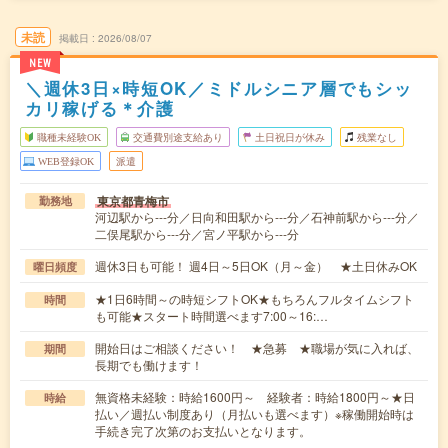
未読
掲載日
2026/08/07
NEW
＼週休3日×時短OK／ミドルシニア層でもシッ
カリ稼げる＊介護
職種未経験OK
交通費別途支給あり
土日祝日が休み
残業なし
WEB登録OK
派遣
東京都青梅市
勤務地
河辺駅から---分／日向和田駅から---分／石神前駅から---分／
二俣尾駅から---分／宮ノ平駅から---分
週休3日も可能！ 週4日～5日OK（月～金） ★土日休みOK
曜日頻度
★1日6時間～の時短シフトOK★もちろんフルタイムシフト
時間
も可能★スタート時間選べます7:00～16:…
開始日はご相談ください！ ★急募 ★職場が気に入れば、
期間
長期でも働けます！
無資格未経験：時給1600円～ 経験者：時給1800円～★日
時給
払い／週払い制度あり（月払いも選べます）※稼働開始時は
手続き完了次第のお支払いとなります。