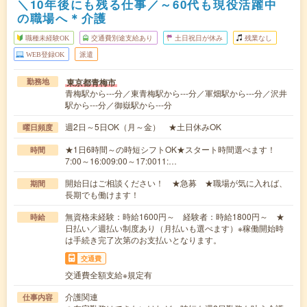
＼10年後にも残る仕事／～60代も現役活躍中
の職場へ＊介護
職種未経験OK
交通費別途支給あり
土日祝日が休み
残業なし
WEB登録OK
派遣
東京都青梅市
勤務地
青梅駅から---分／東青梅駅から---分／軍畑駅から---分／沢井
駅から---分／御嶽駅から---分
週2日～5日OK（月～金） ★土日休みOK
曜日頻度
★1日6時間～の時短シフトOK★スタート時間選べます！
時間
7:00～16:009:00～17:0011:…
開始日はご相談ください！ ★急募 ★職場が気に入れば、
期間
長期でも働けます！
無資格未経験：時給1600円～ 経験者：時給1800円～ ★
時給
日払い／週払い制度あり（月払いも選べます）※稼働開始時
は手続き完了次第のお支払いとなります。
交通費
交通費全額支給※規定有
介護関連
仕事内容