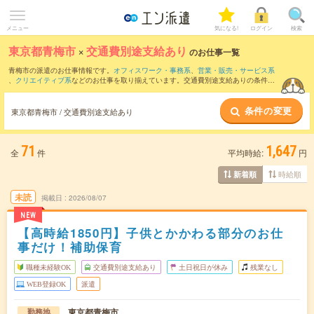
メニュー
気になる!
ログイン
検索
東京都青梅市
×
交通費別途支給あり
のお仕事一覧
青梅市の派遣のお仕事情報です。
オフィスワーク・事務系
、
営業・販売・サービス系
、
クリエイティブ系
などのお仕事を取り揃えています。交通費別途支給ありの条件の
他に、
職種未経験OK
、
友だちと一緒の応募OK
、
残業なし
などのこだわり条件も取り
揃えています。
条件の変更
東京都青梅市 / 交通費別途支給あり
71
1,647
全
件
平均時給:
円
時給順
新着順
未読
掲載日
2026/08/07
NEW
【高時給1850円】子供とかかわる部分のお仕
事だけ！補助保育
職種未経験OK
交通費別途支給あり
土日祝日が休み
残業なし
WEB登録OK
派遣
東京都青梅市
勤務地