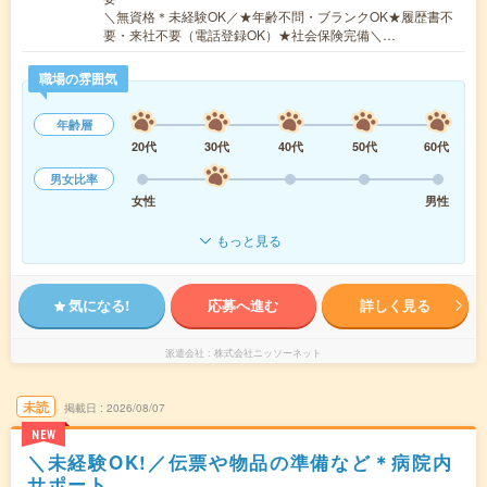
＼無資格＊未経験OK／★年齢不問・ブランクOK★履歴書不
要・来社不要（電話登録OK）★社会保険完備＼…
職場の雰囲気
年齢層
20代
30代
40代
50代
60代
男女比率
女性
男性
もっと見る
気になる!
応募へ進む
詳しく見る
派遣会社
株式会社ニッソーネット
未読
掲載日
2026/08/07
NEW
＼未経験OK!／伝票や物品の準備など＊病院内
サポート