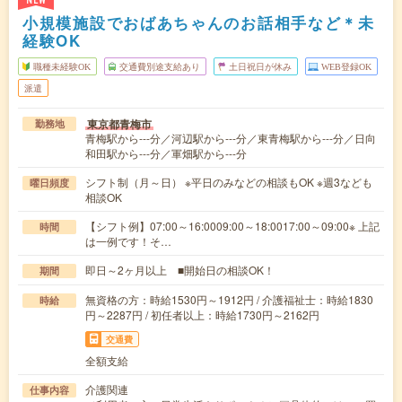
NEW
小規模施設でおばあちゃんのお話相手など＊未
経験OK
職種未経験OK
交通費別途支給あり
土日祝日が休み
WEB登録OK
派遣
東京都青梅市
勤務地
青梅駅から---分／河辺駅から---分／東青梅駅から---分／日向
和田駅から---分／軍畑駅から---分
シフト制（月～日） ※平日のみなどの相談もOK ※週3なども
曜日頻度
相談OK
【シフト例】07:00～16:0009:00～18:0017:00～09:00※ 上記
時間
は一例です！そ…
即日～2ヶ月以上 ■開始日の相談OK！
期間
無資格の方：時給1530円～1912円 / 介護福祉士：時給1830
時給
円～2287円 / 初任者以上：時給1730円～2162円
交通費
全額支給
介護関連
仕事内容