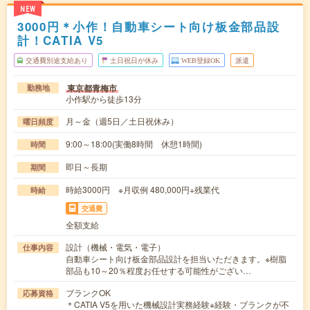
NEW
3000円＊小作！自動車シート向け板金部品設
計！CATIA V5
交通費別途支給あり
土日祝日が休み
WEB登録OK
派遣
東京都青梅市
勤務地
小作駅から徒歩13分
月～金（週5日／土日祝休み）
曜日頻度
9:00～18:00(実働8時間 休憩1時間)
時間
即日～長期
期間
時給3000円 ※月収例 480,000円+残業代
時給
交通費
全額支給
設計（機械・電気・電子）
仕事内容
自動車シート向け板金部品設計を担当いただきます。※樹脂
部品も10～20％程度お任せする可能性がござい…
ブランクOK
応募資格
＊CATIA V5を用いた機械設計実務経験※経験・ブランクが不