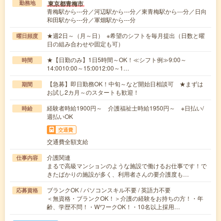
東京都青梅市
勤務地
青梅駅から---分／河辺駅から---分／東青梅駅から---分／日向
和田駅から---分／軍畑駅から---分
★週2日～（月～日） ※希望のシフトを毎月提出（日数と曜
曜日頻度
日の組み合わせや固定も可）
★【日勤のみ】1日5時間～OK！≪シフト例≫9:00～
時間
14:0010:00～15:0012:00～1…
【急募】即日勤務OK！中旬～など開始日相談可 ★まずは
期間
お試し2カ月～のスタートも歓迎！
経験者時給1900円～ 介護福祉士時給1950円～ ※日払い/
時給
週払いOK
交通費
交通費全額支給
介護関連
仕事内容
まるで高級マンションのような施設で働けるお仕事です！で
きたばかりの施設が多く、利用者さんの要介護度も…
ブランクOK / パソコンスキル不要 / 英語力不要
応募資格
＜無資格・ブランクOK！＞介護の経験をお持ちの方！・年
齢、学歴不問！・WワークOK！・10名以上採用…