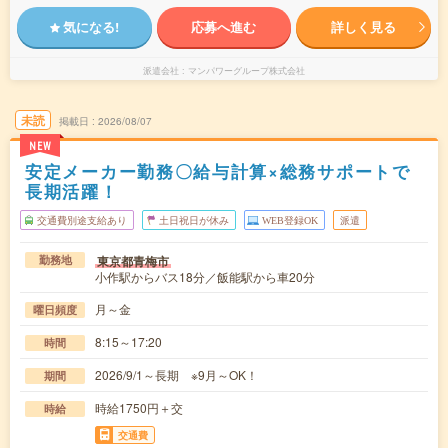
気になる!
応募へ進む
詳しく見る
派遣会社
マンパワーグループ株式会社
未読
掲載日
2026/08/07
NEW
安定メーカー勤務〇給与計算×総務サポートで
長期活躍！
交通費別途支給あり
土日祝日が休み
WEB登録OK
派遣
東京都青梅市
勤務地
小作駅からバス18分／飯能駅から車20分
月～金
曜日頻度
8:15～17:20
時間
2026/9/1～長期 ※9月～OK！
期間
時給1750円＋交
時給
交通費