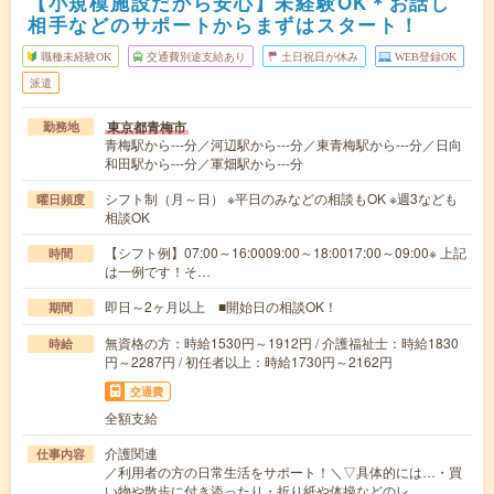
【小規模施設だから安心】未経験OK＊お話し
相手などのサポートからまずはスタート！
職種未経験OK
交通費別途支給あり
土日祝日が休み
WEB登録OK
派遣
東京都青梅市
勤務地
青梅駅から---分／河辺駅から---分／東青梅駅から---分／日向
和田駅から---分／軍畑駅から---分
シフト制（月～日） ※平日のみなどの相談もOK ※週3なども
曜日頻度
相談OK
【シフト例】07:00～16:0009:00～18:0017:00～09:00※ 上記
時間
は一例です！そ…
即日～2ヶ月以上 ■開始日の相談OK！
期間
無資格の方：時給1530円～1912円 / 介護福祉士：時給1830
時給
円～2287円 / 初任者以上：時給1730円～2162円
交通費
全額支給
介護関連
仕事内容
／利用者の方の日常生活をサポート！＼▽具体的には…・買
い物や散歩に付き添ったり・折り紙や体操などのレ…