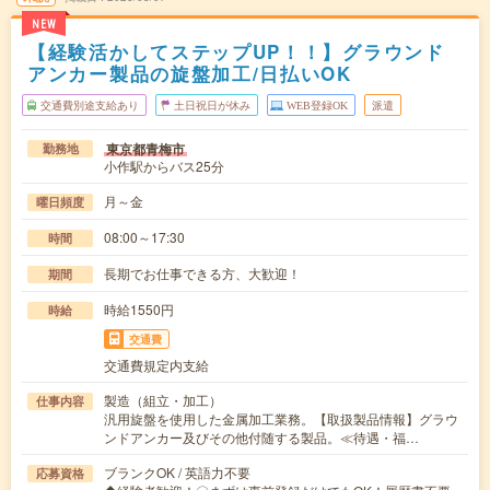
NEW
【経験活かしてステップUP！！】グラウンド
アンカー製品の旋盤加工/日払いOK
交通費別途支給あり
土日祝日が休み
WEB登録OK
派遣
東京都青梅市
勤務地
小作駅からバス25分
月～金
曜日頻度
08:00～17:30
時間
長期でお仕事できる方、大歓迎！
期間
時給1550円
時給
交通費
交通費規定内支給
製造（組立・加工）
仕事内容
汎用旋盤を使用した金属加工業務。【取扱製品情報】グラウ
ンドアンカー及びその他付随する製品。≪待遇・福…
ブランクOK / 英語力不要
応募資格