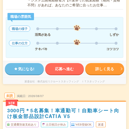
不問）があれば、あなたのご希望に合ったお仕事…
職場の雰囲気
職場の様子
活気がある
しずか
仕事の仕方
テキパキ
コツコツ
気になる!
応募へ進む
詳しく見る
派遣会社
株式会社リクルートスタッフィング ＩＴスタッフィング
未読
掲載日
2026/08/07
NEW
3000円＊5名募集！車通勤可！自動車シート向
け板金部品設計CATIA V5
交通費別途支給あり
土日祝日が休み
WEB登録OK
派遣