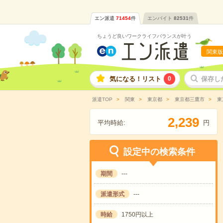
エン派遣
71454
件
エンバイト
82531
件
ちょうど良いワークライフバランスが叶う
関東版
気になる！リスト
0
保存し
派遣TOP
関東
東京都
東京都三鷹市
東
,
2
2
3
9
平均時給:
円
設定中の検索条件
期間
---
派遣形式
---
時給
1750円以上