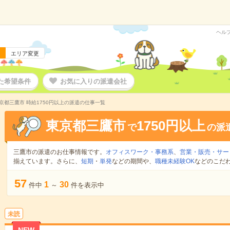
ヘル
エリア変更
た希望条件
お気に入りの派遣会社
京都三鷹市 時給1750円以上の派遣の仕事一覧
東京都三鷹市
1750円以上
で
の派
三鷹市の派遣のお仕事情報です。
オフィスワーク・事務系
、
営業・販売・サー
揃えています。さらに、
短期
・
単発
などの期間や、
職種未経験OK
などのこだ
57
1
30
件中
～
件を表示中
未読