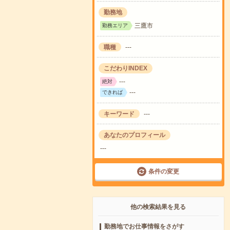
勤務地
三鷹市
勤務エリア
職種
---
こだわりINDEX
---
絶対
---
できれば
キーワード
---
あなたのプロフィール
---
条件の変更
他の検索結果を見る
勤務地でお仕事情報をさがす