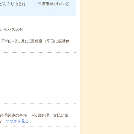
んぐり山とは・・・三鷹市福祉Laboど
からバス30分
平均1～2ヵ月に1回程度（平日に振替休
】経理関連の事務 └伝票処理、支払い業
な…
つづきを見る