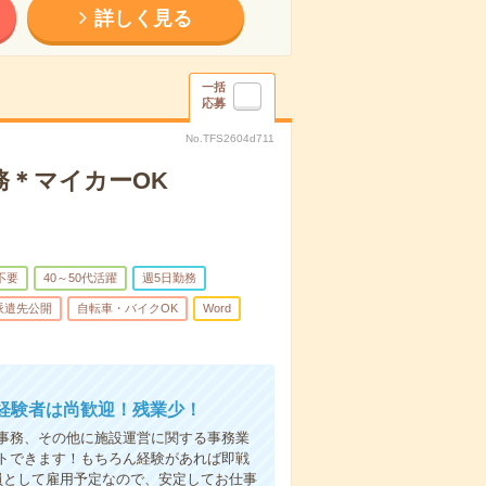
詳しく見る
一括
応募
No.TFS2604d711
務＊マイカーOK
不要
40～50代活躍
週5日勤務
派遣先公開
自転車・バイクOK
Word
経験者は尚歓迎！残業少！
事務、その他に施設運営に関する事務業
トできます！もちろん経験があれば即戦
員として雇用予定なので、安定してお仕事