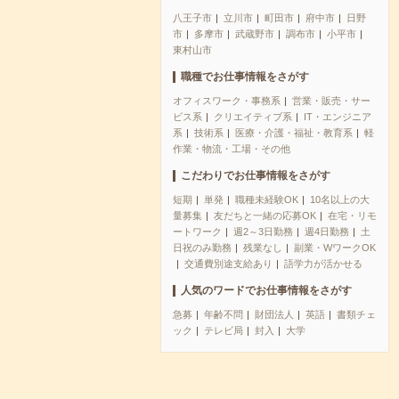
八王子市
立川市
町田市
府中市
日野
市
多摩市
武蔵野市
調布市
小平市
東村山市
職種でお仕事情報をさがす
オフィスワーク・事務系
営業・販売・サー
ビス系
クリエイティブ系
IT・エンジニア
系
技術系
医療・介護・福祉・教育系
軽
作業・物流・工場・その他
こだわりでお仕事情報をさがす
短期
単発
職種未経験OK
10名以上の大
量募集
友だちと一緒の応募OK
在宅・リモ
ートワーク
週2～3日勤務
週4日勤務
土
日祝のみ勤務
残業なし
副業・WワークOK
交通費別途支給あり
語学力が活かせる
人気のワードでお仕事情報をさがす
急募
年齢不問
財団法人
英語
書類チェ
ック
テレビ局
封入
大学