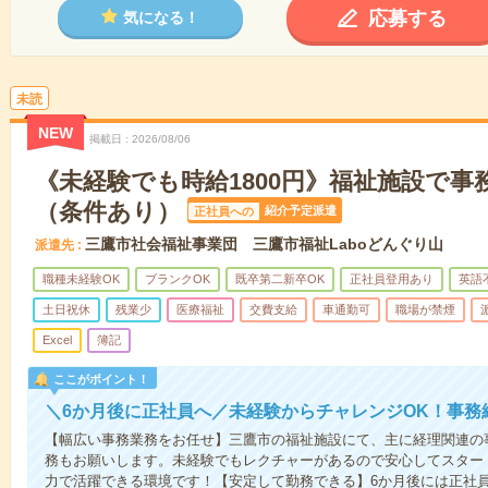
応募する
気になる！
未読
NEW
掲載日
2026/08/06
《未経験でも時給1800円》福祉施設で事
（条件あり）
紹介予定派遣
正社員への
三鷹市社会福祉事業団 三鷹市福祉Laboどんぐり山
派遣先
職種未経験OK
ブランクOK
既卒第二新卒OK
正社員登用あり
英語
土日祝休
残業少
医療福祉
交費支給
車通勤可
職場が禁煙
Excel
簿記
ここがポイント！
＼6か月後に正社員へ／未経験からチャレンジOK！事務
【幅広い事務業務をお任せ】三鷹市の福祉施設にて、主に経理関連の
務もお願いします。未経験でもレクチャーがあるので安心してスター
力で活躍できる環境です！【安定して勤務できる】6か月後には正社