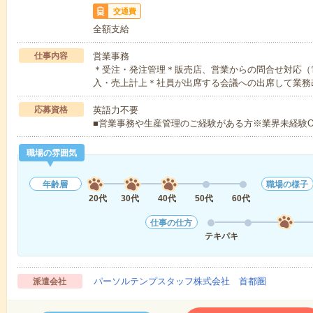
交通費
全額支給
仕事内容
営業事務
＊受注・発注管理＊販売店、営業からの問合せ対応（電
入・売上計上＊社員が出席する会議への出席して業務
応募資格
英語力不要
■営業事務や生産管理のご経験がある方※業界未経験O
職場の雰囲気
年齢層
職場の様子
20代
30代
40代
50代
60代
仕事の仕方
テキパキ
パーソルテンプスタッフ株式会社 首都圏
派遣会社