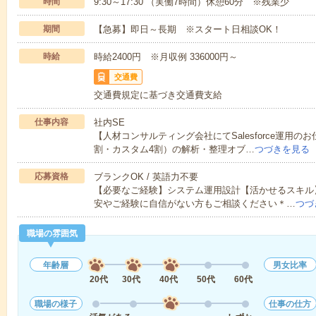
時間
9:30～17:30 （実働7時間）休憩60分 ※残業少
期間
【急募】即日～長期 ※スタート日相談OK！
時給
時給2400円 ※月収例 336000円～
交通費
交通費規定に基づき交通費支給
仕事内容
社内SE
【人材コンサルティング会社にてSalesforce運用のお仕
割・カスタム4割）の解析・整理オブ…
つづきを見る
応募資格
ブランクOK / 英語力不要
【必要なご経験】システム運用設計【活かせるスキル】Sa
安やご経験に自信がない方もご相談ください＊…
つづ
職場の雰囲気
年齢層
男女比率
20代
30代
40代
50代
60代
職場の様子
仕事の仕方