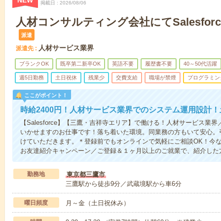
NEW
掲載日
2026/08/06
人材コンサルティング会社にてSalesfor
派遣
人材サービス業界
派遣先
ブランクOK
既卒第二新卒OK
英語不要
履歴書不要
40～50代活躍
週5日勤務
土日祝休
残業少
交費支給
職場が禁煙
プログラミン
ここがポイント！
時給2400円！人材サービス業界でのシステム運用設計
【Salesforce】【三鷹・吉祥寺エリア】で働ける！人材サービス業界／
いかせますのお仕事です！落ち着いた環境。同業務の方もいて安心。
けていただきます。＊登録前でもオンラインで気軽にご相談OK！今
お友達紹介キャンペーン／ご登録＆１ヶ月以上のご就業で、紹介した
勤務地
東京都三鷹市
三鷹駅から徒歩9分／武蔵境駅から車6分
曜日頻度
月～金（土日祝休み）