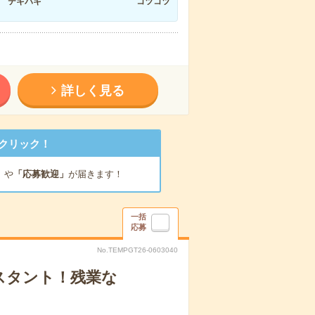
テキパキ
コツコツ
詳しく見る
クリック！
」
や
「応募歓迎」
が届きます！
一括
応募
No.TEMPGT26-0603040
スタント！残業な