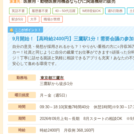
医療用・動物医療用機器ならびに関連機材の販売
派遣先
英語不要
履歴書不要
40～50代活躍
WEB登録OK
週5日勤務
土
駅歩5分
大手
職場が禁煙
ここがポイント！
9月開始！【高時給2400円】三鷹駅1分！需要会議の参
自分の意見・発想が採用されるかも？！やりがい重視の方に○月収36
カー！社員と同じように自分の裁量でお仕事ができます○頑張った分
ジ！丁寧に話せる面談と気軽に相談できるアプリも充実！あなたの不
安心して進める環境です。
勤務地
東京都三鷹市
三鷹駅から徒歩1分
曜日頻度
月～金（週5日）
時間
09:30～18:10(実働7時間40分 休憩1時間)※9:30～1
期間
2026年09月上旬～長期 8月スタートの相談OK ※9
時給
時給2400円 月収例 368,160円