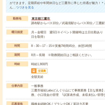
ができます。定期昇給や年間休日など三鷹市に準じた待遇が魅力！＊ど
ん…
つづきを見る
勤務地
東京都三鷹市
調布駅からバス10分／武蔵境駅からバス30分／三鷹駅
曜日頻度
月～金曜日 週5日※イベント開催時は土日出勤あり 
日を取得）
時間
8：30～17：15※実働7時間45分、休憩1時間
期間
8月～長期 ※勤務開始日はご相談ください。
時給
時給1,800円
交通費
全額支給
仕事内容
一般事務
三鷹市福祉Laboどんぐり山にて事務業務【主な業務
務、小口現金の管理 └試算表作成、未収未払い管理
応募資格
職種未経験OK / ブランクOK / 英語力不要