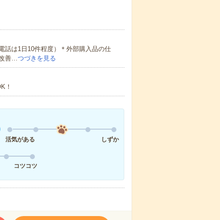
話は1日10件程度）＊外部購入品の仕
改善…
つづきを見る
K！
活気がある
しずか
コツコツ