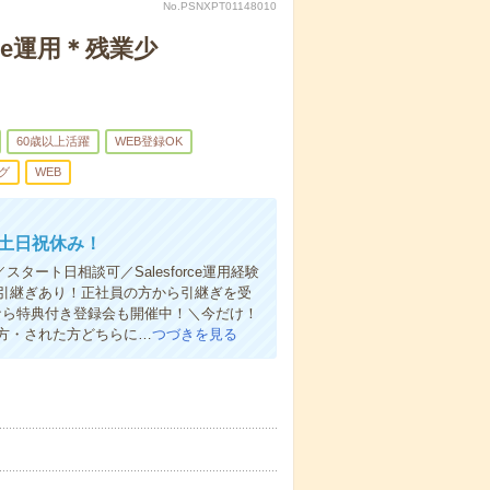
No.PSNXPT01148010
ce運用＊残業少
60歳以上活躍
WEB登録OK
グ
WEB
！土日祝休み！
スタート日相談可／Salesforce運用経験
引継ぎあり！正社員の方から引継ぎを受
なら特典付き登録会も開催中！＼今だけ！
方・された方どちらに…
つづきを見る