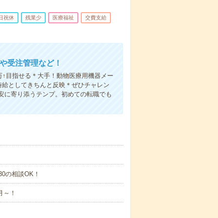
日祝休
残業少
医療福祉
交費支給
加や受注管理など！
万↑目指せる＊大手！動物医療用機器メー
時給としてきちんと反映＊ぜひチャレン
安に寄り添うテンプ。初めての転職でも
7:30の相談OK！
月～！