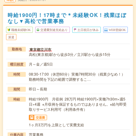
時給1900円！17時まで＊未経験OK！残業ほぼ
なし▼高松で営業事務
職種未経験OK
交通費別途支給あり
土日祝日が休み
WEB登録OK
派遣
東京都立川市
勤務地
高松(東京都)駅から徒歩3分／立川駅から徒歩15分
月～金／週5日
曜日頻度
08:30-17:00（休憩60分）実働7時間30分（残業少なめ！）
時間
勤務時間を下記の範囲で調整するこ…
即日～長期
期間
時給1900円 月収例 28万円 時給1900円×実働7h30m×週5
時給
日×4週 ※月収例を保証するものではありません。※給与即受
取りサービス利用可（利用条件有）
交通費
1ヶ月3万円を上限として実費支給
営業事務
仕事内容