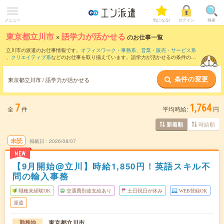
メニュー
気になる!
ログイン
検索
東京都立川市
×
語学力が活かせる
のお仕事一覧
立川市の派遣のお仕事情報です。
オフィスワーク・事務系
、
営業・販売・サービス系
、
クリエイティブ系
などのお仕事を取り揃えています。語学力が活かせるの条件の他
に、
交通費別途支給あり
、
職種未経験OK
、
友だちと一緒の応募OK
などのこだわり条
件も取り揃えています。
条件の変更
東京都立川市 / 語学力が活かせる
7
1,764
全
件
平均時給:
円
時給順
新着順
未読
掲載日
2026/08/07
NEW
【9月開始@立川】時給1,850円！英語スキル不
問の輸入事務
職種未経験OK
交通費別途支給あり
土日祝日が休み
WEB登録OK
派遣
東京都立川市
勤務地