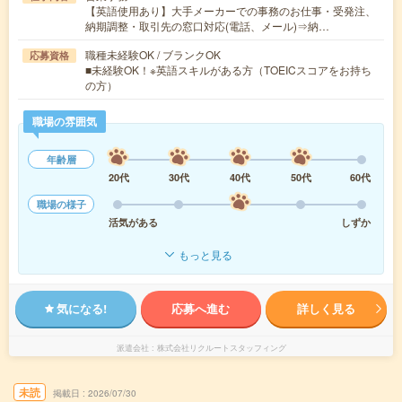
【英語使用あり】大手メーカーでの事務のお仕事・受発注、
納期調整・取引先の窓口対応(電話、メール)⇒納…
職種未経験OK / ブランクOK
応募資格
■未経験OK！※英語スキルがある方（TOEICスコアをお持ち
の方）
職場の雰囲気
年齢層
20代
30代
40代
50代
60代
職場の様子
活気がある
しずか
もっと見る
気になる!
応募へ進む
詳しく見る
派遣会社
株式会社リクルートスタッフィング
未読
掲載日
2026/07/30