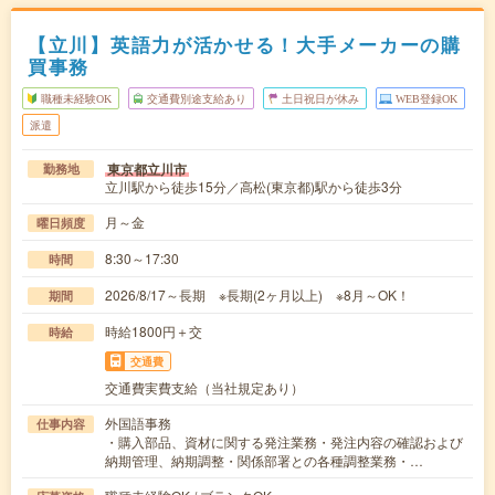
【立川】英語力が活かせる！大手メーカーの購
買事務
職種未経験OK
交通費別途支給あり
土日祝日が休み
WEB登録OK
派遣
東京都立川市
勤務地
立川駅から徒歩15分／高松(東京都)駅から徒歩3分
月～金
曜日頻度
8:30～17:30
時間
2026/8/17～長期 ※長期(2ヶ月以上) ※8月～OK！
期間
時給1800円＋交
時給
交通費
交通費実費支給（当社規定あり）
外国語事務
仕事内容
・購入部品、資材に関する発注業務・発注内容の確認および
納期管理、納期調整・関係部署との各種調整業務・…