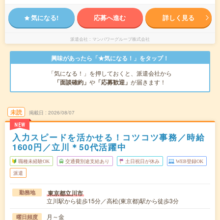
気になる!
応募へ進む
詳しく見る
派遣会社
マンパワーグループ株式会社
興味があったら「★気になる！」をタップ！
「気になる！」を押しておくと、派遣会社から
「面談確約」
や
「応募歓迎」
が届きます！
未読
掲載日
2026/08/07
NEW
入力スピードを活かせる！コツコツ事務／時給
1600円／立川＊50代活躍中
職種未経験OK
交通費別途支給あり
土日祝日が休み
WEB登録OK
派遣
東京都立川市
勤務地
立川駅から徒歩15分／高松(東京都)駅から徒歩3分
月～金
曜日頻度