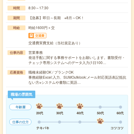
8:30～17:30
時間
【急募】即日～長期 ※8月～OK！
期間
時給1600円＋交
時給
交通費
交通費実費支給（当社規定あり）
営業事務
仕事内容
発送手配に関する事務サポートをお願いします。書類受付・
チェック専用システムへのデータ入力(1日100…
職種未経験OK / ブランクOK
応募資格
事務経験Excel:入力、SUMOutklook:メール対応英語表記抵抗
ない方※システムや書類に英語…
職場の雰囲気
年齢層
20代
30代
40代
50代
60代
仕事の仕方
テキパキ
コツコツ