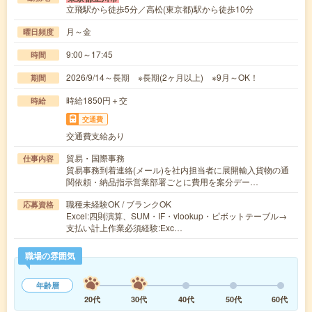
立飛駅から徒歩5分／高松(東京都)駅から徒歩10分
月～金
曜日頻度
9:00～17:45
時間
2026/9/14～長期 ※長期(2ヶ月以上) ※9月～OK！
期間
時給1850円＋交
時給
交通費
交通費支給あり
貿易・国際事務
仕事内容
貿易事務到着連絡(メール)を社内担当者に展開輸入貨物の通
関依頼・納品指示営業部署ごとに費用を案分デー…
職種未経験OK / ブランクOK
応募資格
Excel:四則演算、SUM・IF・vlookup・ピボットテーブル→
支払い計上作業必須経験:Exc…
職場の雰囲気
年齢層
20代
30代
40代
50代
60代