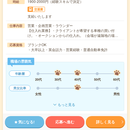
1900-2000円（経験スキルで決定）
時給
交通費
支給いたします
営業・企画営業・ラウンダー
仕事内容
【仕入れ業務】・クライアントが希望する車種の買い付
け。・オークションからの仕入れ。（会場が遠隔地の場…
ブランクOK
応募資格
・大卒以上・英会話力・営業経験・普通自動車免許
職場の雰囲気
年齢層
20代
30代
40代
50代
60代
男女比率
女性
男性
もっと見る
気になる!
応募へ進む
詳しく見る