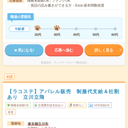
職種未経験OK / ブランクOK
応募資格
・英語の読み書きができる方・Exce:基本関数程度
職場の雰囲気
年齢層
20代
30代
40代
50代
60代
気になる!
応募へ進む
詳しく見る
派遣会社
マンパワーグループ株式会社
未読
【ラコステ】アパレル販売 制服代支給＆社割
あり 立川立飛
職種未経験OK
交通費別途支給あり
残業なし
WEB登録OK
派遣
東京都立川市
勤務地