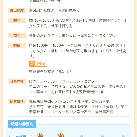
立飛駅から徒歩1分
週5日勤務,育休・産休制度あり
曜日頻度
09:30～20:30実働7.5時間／休憩1.5時間 営業時間に合わせ
時間
たシフト制、残業ほぼなし！
長期のお仕事です。開始日はお気軽にご相談ください！
期間
時給1600円～1650円 ※ご経験・スキルにより優遇 スマホ
時給
でかんたんに前払いで給与が受け取れます（※上限、条件あ
り）
交通費
交通費全額支給（規定あり）
販売（アパレル・ファッション・コスメ）
仕事内容
ワニのマークで有名な「LACOSTE／ラコステ」で販売スタ
ッフ募集！【お仕事内容】○接客販売○売り場…
職種未経験OK / パソコンスキル不要 / 英語力不要
応募資格
学生不可／未経験歓迎／経験者優遇／主婦・主夫歓迎／第二
新卒歓迎／フリーター歓迎／学歴不問／履歴書不要…
職場の雰囲気
年齢層