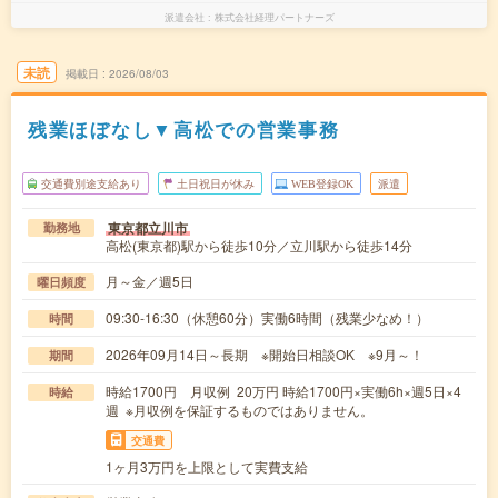
派遣会社
株式会社経理パートナーズ
未読
掲載日
2026/08/03
残業ほぼなし▼高松での営業事務
交通費別途支給あり
土日祝日が休み
WEB登録OK
派遣
東京都立川市
勤務地
高松(東京都)駅から徒歩10分／立川駅から徒歩14分
月～金／週5日
曜日頻度
09:30-16:30（休憩60分）実働6時間（残業少なめ！）
時間
2026年09月14日～長期 ※開始日相談OK ※9月～！
期間
時給1700円 月収例 20万円 時給1700円×実働6h×週5日×4
時給
週 ※月収例を保証するものではありません。
交通費
1ヶ月3万円を上限として実費支給