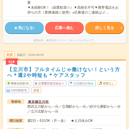
要
▼未経験OK！（副業歓迎☆）▼高校生不可▼携帯電話をお
持ちの方（業務連絡に使用）※応募後のご連絡はメ…
気になる!
応募へ進む
詳しく見る
派遣会社
株式会社バイトレ（キャムコムグループ）
未読
掲載日
2026/08/08
NEW
【立川市】フルタイムじゃ働けない！という方
へ＊週2や時短も＊ケアスタッフ
職種未経験OK
交通費別途支給あり
土日祝日が休み
残業なし
WEB登録OK
派遣
東京都立川市
勤務地
西武立川駅から---分／立飛駅から---分／砂川七番駅から---分
／立川北駅から---分
週2日～5日OK（月～金） ★土日休みOK
曜日頻度