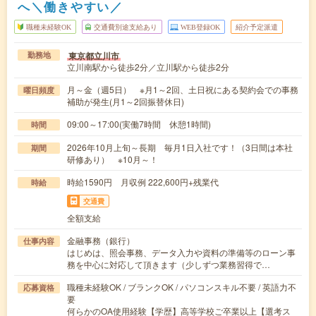
へ＼働きやすい／
職種未経験OK
交通費別途支給あり
WEB登録OK
紹介予定派遣
東京都立川市
勤務地
立川南駅から徒歩2分／立川駅から徒歩2分
月～金（週5日） ※月1～2回、土日祝にある契約会での事務
曜日頻度
補助が発生(月1～2回振替休日)
09:00～17:00(実働7時間 休憩1時間)
時間
2026年10月上旬～長期 毎月1日入社です！（3日間は本社
期間
研修あり） ※10月～！
時給1590円 月収例 222,600円+残業代
時給
交通費
全額支給
金融事務（銀行）
仕事内容
はじめは、照会事務、データ入力や資料の準備等のローン事
務を中心に対応して頂きます（少しずつ業務習得で…
職種未経験OK / ブランクOK / パソコンスキル不要 / 英語力不
応募資格
要
何らかのOA使用経験【学歴】高等学校ご卒業以上【選考ス