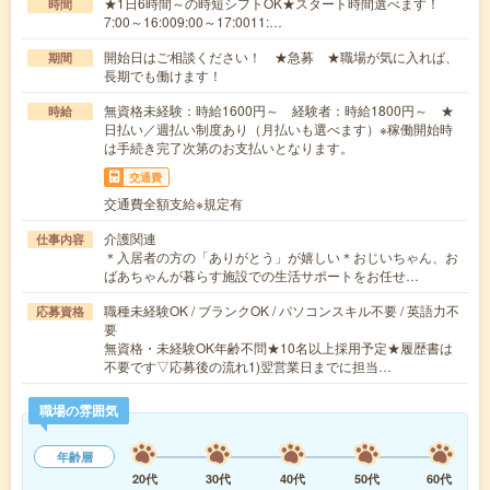
★1日6時間～の時短シフトOK★スタート時間選べます！
時間
7:00～16:009:00～17:0011:…
開始日はご相談ください！ ★急募 ★職場が気に入れば、
期間
長期でも働けます！
無資格未経験：時給1600円～ 経験者：時給1800円～ ★
時給
日払い／週払い制度あり（月払いも選べます）※稼働開始時
は手続き完了次第のお支払いとなります。
交通費
交通費全額支給※規定有
介護関連
仕事内容
＊入居者の方の「ありがとう」が嬉しい＊おじいちゃん、お
ばあちゃんが暮らす施設での生活サポートをお任せ…
職種未経験OK / ブランクOK / パソコンスキル不要 / 英語力不
応募資格
要
無資格・未経験OK年齢不問★10名以上採用予定★履歴書は
不要です▽応募後の流れ1)翌営業日までに担当…
職場の雰囲気
年齢層
20代
30代
40代
50代
60代