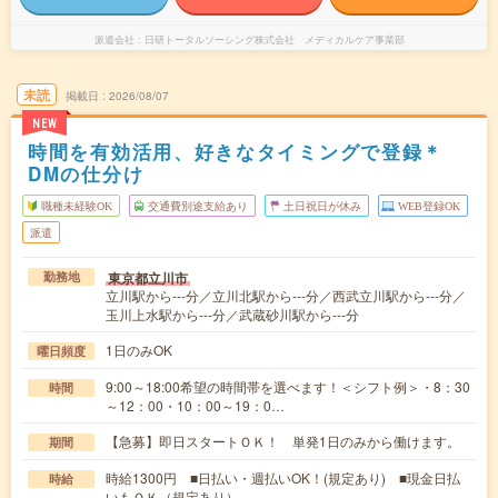
派遣会社
日研トータルソーシング株式会社 メディカルケア事業部
未読
掲載日
2026/08/07
NEW
時間を有効活用、好きなタイミングで登録＊
DMの仕分け
職種未経験OK
交通費別途支給あり
土日祝日が休み
WEB登録OK
派遣
東京都立川市
勤務地
立川駅から---分／立川北駅から---分／西武立川駅から---分／
玉川上水駅から---分／武蔵砂川駅から---分
1日のみOK
曜日頻度
9:00～18:00希望の時間帯を選べます！＜シフト例＞・8：30
時間
～12：00・10：00～19：0…
【急募】即日スタートＯＫ！ 単発1日のみから働けます。
期間
時給1300円 ■日払い・週払いOK！(規定あり) ■現金日払
時給
いもＯＫ（規定あり）