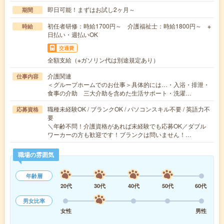
即日可能！まずはお試し2ヶ月～
期間
初任者研修：時給1700円～ 介護福祉士：時給1800円～ ※
時給
日払い・週払いOK
交通費
全額支給（※ガソリン代は別途規定あり）
介護関連
仕事内容
＜グループホームでのお仕事＞具体的には…・入浴・排泄・
食事の介助 三大介助を含めた生活サポート・洗濯…
職種未経験OK / ブランクOK / パソコンスキル不要 / 英語力不
応募資格
要
＼年齢不問！介護資格があれば未経験でも応募OK／ダブル
ワーカーの方も歓迎です！ブランクは問いません！…
職場の雰囲気
年齢層
20代
30代
40代
50代
60代
男女比率
女性
男性