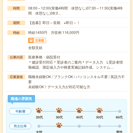
08:00～12:00(実働4時間 休憩なし)07:30～11:30(実働4時
時間
間 休憩なし)08:3…
【急募】即日～長期 ※即日～！
期間
時給1450円 月収例 116,000円
時給
交通費
全額支給
医療事務・病院受付
仕事内容
＊健診受付対応＊受診者のご案内＊データ入力 L受診者情
報確認、測定値入力や検査実施記録作成、システム…
職種未経験OK / ブランクOK / パソコンスキル不要 / 英語力不
応募資格
要
未経験OK！データ入力が対応可能な方
職場の雰囲気
年齢層
20代
30代
40代
50代
60代
男女比率
女性
男性