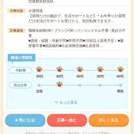
交通費全額支給
介護関連
仕事内容
【昼間だけの施設で、生活サポートなど】＊お年寄りが昼間
だけ生活のサポートを受けたり、気分転換できるデ…
職種未経験OK / ブランクOK / パソコンスキル不要 / 英語力不
応募資格
要
■資格・経験・年齢不問■学歴不問■10名以上採用予定！■履
歴書不要■面談確約■社会保険完備■社員登用…
職場の雰囲気
年齢層
20代
30代
40代
50代
60代
男女比率
女性
男性
もっと見る
気になる!
応募へ進む
詳しく見る
派遣会社
日研トータルソーシング株式会社 メディカルケア事業部