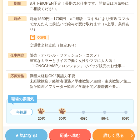
8月下旬OPEN予定！長期のお仕事です。開始日はお気軽に
期間
ご相談ください。
時給1550円～1700円 ※ご経験・スキルにより優遇 スマホ
時給
でかんたんに前払いで給与が受け取れます（※上限、条件あ
り）
交通費
交通費全額支給（規定あり）
販売（アパレル・ファッション・コスメ）
仕事内容
豊富なカラーとサイズで働く女性やママに大人気！
「LONGCHAMP／ロンシャン」でバッグ販売のお仕事…
職種未経験OK / 英語力不要
応募資格
未経験歓迎／経験者優遇／学生歓迎／主婦・主夫歓迎／第二
新卒歓迎／フリーター歓迎／学歴不問／履歴書不要…
職場の雰囲気
年齢層
20代
30代
40代
50代
60代
気になる!
応募へ進む
詳しく見る