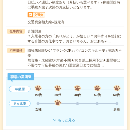
日払い／週払い制度あり（月払いも選べます）※稼働開始時
は手続き完了次第のお支払いとなります。
交通費
交通費全額支給※規定有
介護関連
仕事内容
＊入居者の方の「ありがとう」が嬉しい＊お年寄りを笑顔に
する介護のお仕事です。おじいちゃん、おばあちゃ…
職種未経験OK / ブランクOK / パソコンスキル不要 / 英語力不
応募資格
要
無資格・未経験OK年齢不問★10名以上採用予定★履歴書は
不要です▽応募後の流れ1)翌営業日までに担当…
職場の雰囲気
年齢層
20代
30代
40代
50代
60代
男女比率
女性
男性
もっと見る