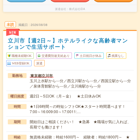
派遣会社
株式会社iDA
未読
掲載日
2026/08/08
NEW
立川市【週2日～】ホテルライクな高齢者マン
ションで生活サポート
職種未経験OK
交通費別途支給あり
土日祝日が休み
残業なし
WEB登録OK
派遣
東京都立川市
勤務地
玉川上水駅から---分／西立川駅から---分／西国立駅から---分
／泉体育館駅から---分／立川南駅から---分
週2日～5日OK（月～金） ★土日休みOK
曜日頻度
★1日6時間～の時短シフトOK★スタート時間選べます！
時間
7:00～16:009:00～17:0011:…
開始日はご相談ください！ ★急募 ★職場が気に入れば、
期間
長期でも働けます！
無資格未経験：時給1600円～ 経験者：時給1800円～ ★
時給