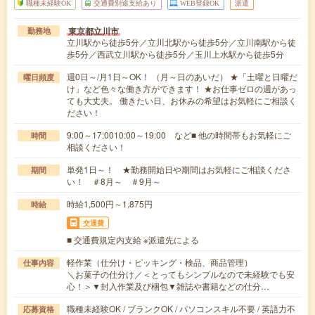
職種未経験OK
交通費別途支給あり
WEB登録OK
派遣
東京都立川市
勤務地
立川駅から徒歩5分／立川北駅から徒歩5分／立川南駅から徒
歩5分／西武立川駅から徒歩5分／玉川上水駅から徒歩5分
週0日～/月1日～OK！ （月～日のあいだ） ★「土曜と日曜だ
曜日頻度
け」など色々な働き方ができます！ ★お仕事ゼロの週があっ
ても大丈夫。 働きたい日、お休みの希望はお気軽にご相談く
ださい！
9:00～17:0010:00～19:00 など■ 他の時間帯もお気軽にご
時間
相談ください！
単発1日～！ ★勤務開始日や期間はお気軽にご相談くださ
期間
い！ ＃8月～ ＃9月～
時給1,500円～1,875円
時給
交通費
■ 交通費規定内支給 ※派遣先による
軽作業（仕分け・ピッキング・検品、商品管理）
仕事内容
＼お菓子の仕分け／＜とってもシンプルなので未経験でも安
心！＞▼封入作業及び梱包▼雑誌や書籍などの仕分…
職種未経験OK / ブランクOK / パソコンスキル不要 / 英語力不
応募資格