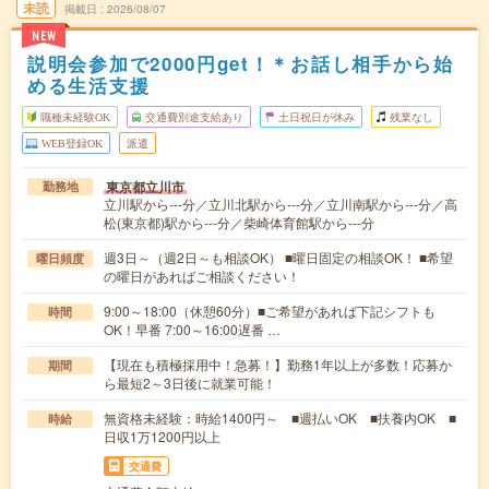
未読
掲載日
2026/08/07
NEW
説明会参加で2000円get！＊お話し相手から始
める生活支援
職種未経験OK
交通費別途支給あり
土日祝日が休み
残業なし
WEB登録OK
派遣
東京都立川市
勤務地
立川駅から---分／立川北駅から---分／立川南駅から---分／高
松(東京都)駅から---分／柴崎体育館駅から---分
週3日～（週2日～も相談OK） ■曜日固定の相談OK！ ■希望
曜日頻度
の曜日があればご相談ください！
9:00～18:00（休憩60分）■ご希望があれば下記シフトも
時間
OK！早番 7:00～16:00遅番 …
【現在も積極採用中！急募！】勤務1年以上が多数！応募か
期間
ら最短2～3日後に就業可能！
無資格未経験：時給1400円～ ■週払いOK ■扶養内OK ■
時給
日収1万1200円以上
交通費