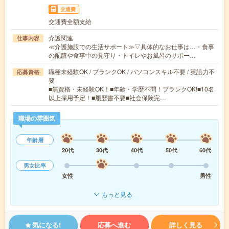
交通費
交通費全額支給
介護関連
仕事内容
≪介護施設での生活サポート≫▽具体的なお仕事は…・食事
の配膳や食事中の見守り・トイレやお風呂のサポー…
職種未経験OK / ブランクOK / パソコンスキル不要 / 英語力不
応募資格
要
■無資格・未経験OK！■年齢・学歴不問！ブランクOK!■10名
以上採用予定！■履歴書不要■社会保険完…
職場の雰囲気
年齢層
20代
30代
40代
50代
60代
男女比率
女性
男性
もっと見る
気になる!
応募へ進む
詳しく見る