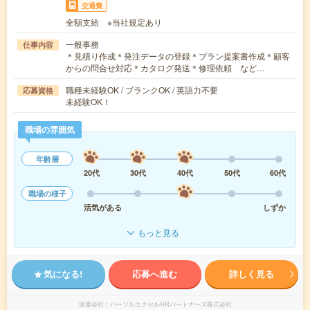
交通費
全額支給 ※当社規定あり
一般事務
仕事内容
＊見積り作成＊発注データの登録＊プラン提案書作成＊顧客
からの問合せ対応＊カタログ発送＊修理依頼 など…
職種未経験OK / ブランクOK / 英語力不要
応募資格
未経験OK！
職場の雰囲気
年齢層
20代
30代
40代
50代
60代
職場の様子
活気がある
しずか
もっと見る
気になる!
応募へ進む
詳しく見る
派遣会社
パーソルエクセルHRパートナーズ株式会社