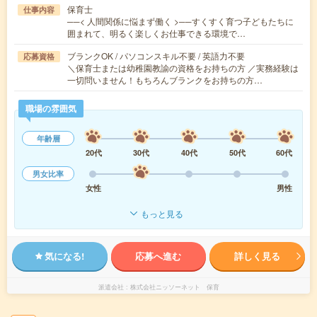
保育士
仕事内容
──< 人間関係に悩まず働く >──すくすく育つ子どもたちに
囲まれて、明るく楽しくお仕事できる環境で…
ブランクOK / パソコンスキル不要 / 英語力不要
応募資格
＼保育士または幼稚園教諭の資格をお持ちの方 ／実務経験は
一切問いません！もちろんブランクをお持ちの方…
職場の雰囲気
年齢層
20代
30代
40代
50代
60代
男女比率
女性
男性
もっと見る
気になる!
応募へ進む
詳しく見る
派遣会社
株式会社ニッソーネット 保育