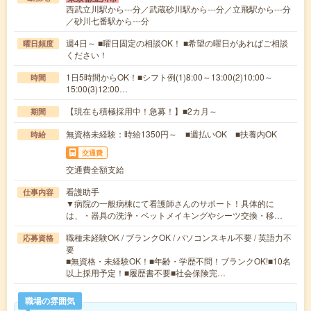
西武立川駅から---分／武蔵砂川駅から---分／立飛駅から---分
／砂川七番駅から---分
週4日～ ■曜日固定の相談OK！ ■希望の曜日があればご相談
曜日頻度
ください！
1日5時間からOK！■シフト例(1)8:00～13:00(2)10:00～
時間
15:00(3)12:00…
【現在も積極採用中！急募！】■2カ月～
期間
無資格未経験：時給1350円～ ■週払いOK ■扶養内OK
時給
交通費
交通費全額支給
看護助手
仕事内容
▼病院の一般病棟にて看護師さんのサポート！具体的に
は、・器具の洗浄・ベットメイキングやシーツ交換・移…
職種未経験OK / ブランクOK / パソコンスキル不要 / 英語力不
応募資格
要
■無資格・未経験OK！■年齢・学歴不問！ブランクOK!■10名
以上採用予定！■履歴書不要■社会保険完…
職場の雰囲気