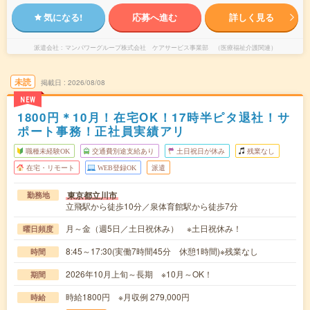
気になる!
応募へ進む
詳しく見る
派遣会社
マンパワーグループ株式会社 ケアサービス事業部 （医療福祉介護関連）
未読
掲載日
2026/08/08
NEW
1800円＊10月！在宅OK！17時半ピタ退社！サ
ポート事務！正社員実績アリ
職種未経験OK
交通費別途支給あり
土日祝日が休み
残業なし
在宅・リモート
WEB登録OK
派遣
東京都立川市
勤務地
立飛駅から徒歩10分／泉体育館駅から徒歩7分
月～金（週5日／土日祝休み） ※土日祝休み！
曜日頻度
8:45～17:30(実働7時間45分 休憩1時間)※残業なし
時間
2026年10月上旬～長期 ※10月～OK！
期間
時給1800円 ※月収例 279,000円
時給