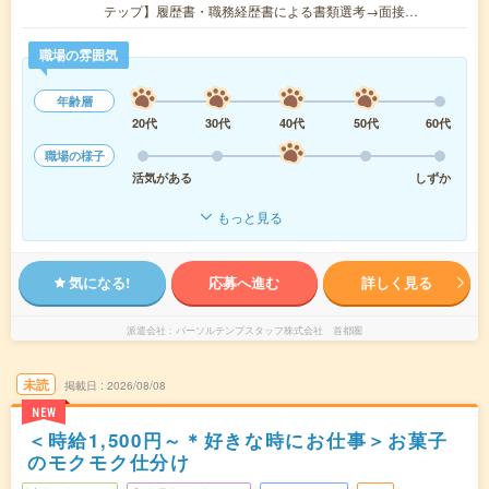
テップ】履歴書・職務経歴書による書類選考→面接…
職場の雰囲気
年齢層
20代
30代
40代
50代
60代
職場の様子
活気がある
しずか
もっと見る
気になる!
応募へ進む
詳しく見る
派遣会社
パーソルテンプスタッフ株式会社 首都圏
未読
掲載日
2026/08/08
NEW
＜時給1,500円～＊好きな時にお仕事＞お菓子
のモクモク仕分け