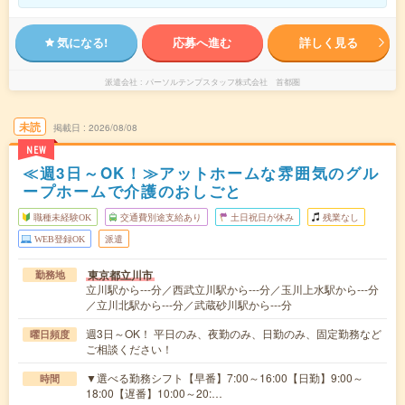
気になる!
応募へ進む
詳しく見る
派遣会社
パーソルテンプスタッフ株式会社 首都圏
未読
掲載日
2026/08/08
NEW
≪週3日～OK！≫アットホームな雰囲気のグル
ープホームで介護のおしごと
職種未経験OK
交通費別途支給あり
土日祝日が休み
残業なし
WEB登録OK
派遣
東京都立川市
勤務地
立川駅から---分／西武立川駅から---分／玉川上水駅から---分
／立川北駅から---分／武蔵砂川駅から---分
週3日～OK！ 平日のみ、夜勤のみ、日勤のみ、固定勤務など
曜日頻度
ご相談ください！
▼選べる勤務シフト【早番】7:00～16:00【日勤】9:00～
時間
18:00【遅番】10:00～20:…