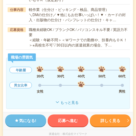
軽作業（仕分け・ピッキング・検品、商品管理）
仕事内容
＼DMの仕分け／▼他にもお仕事いっぱい！▼・カードの封
入・出版物の仕分け・パンフレットの仕分け・キャ…
職種未経験OK / ブランクOK / パソコンスキル不要 / 英語力不
応募資格
要
＜経験・年齢不問＞＜Ｗワークでの勤務や、扶養内もＯＫ！
＞※高校生不可▽30日以内の派遣就業の場合、下…
職場の雰囲気
年齢層
20代
30代
40代
50代
60代
男女比率
女性
男性
もっと見る
気になる!
応募へ進む
詳しく見る
派遣会社
株式会社マイワーク