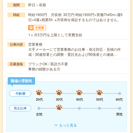
即日～長期
期間
時給1900円 月収例 30万円 時給1900円×実働7h45m×週5
時給
日×4週+残業5h ※月収例を保証するものではありません。
交通費
1ヶ月3万円を上限として実費支給
営業事務
仕事内容
大手メーカーにて営業事務のお仕事・発注対応・見積の作
成・関連部署との調整・委託先および関係者との連絡…
ブランクOK / 英語力不要
応募資格
事務の経験がある方
職場の雰囲気
年齢層
20代
30代
40代
50代
60代
男女比率
女性
男性
もっと見る