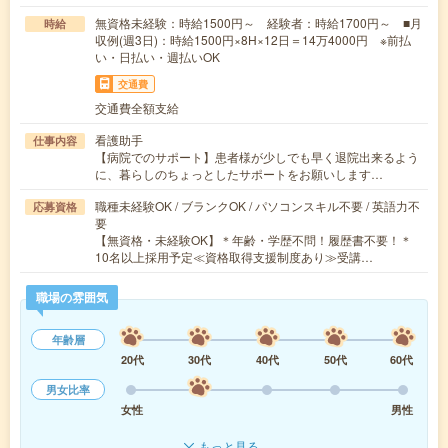
無資格未経験：時給1500円～ 経験者：時給1700円～ ■月
時給
収例(週3日)：時給1500円×8H×12日＝14万4000円 ※前払
い・日払い・週払いOK
交通費
交通費全額支給
看護助手
仕事内容
【病院でのサポート】患者様が少しでも早く退院出来るよう
に、暮らしのちょっとしたサポートをお願いします…
職種未経験OK / ブランクOK / パソコンスキル不要 / 英語力不
応募資格
要
【無資格・未経験OK】＊年齢・学歴不問！履歴書不要！＊
10名以上採用予定≪資格取得支援制度あり≫受講…
職場の雰囲気
年齢層
20代
30代
40代
50代
60代
男女比率
女性
男性
もっと見る