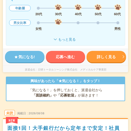
年齢層
20代
30代
40代
50代
60代
男女比率
女性
男性
もっと見る
気になる!
応募へ進む
詳しく見る
派遣会社
日研トータルソーシング株式会社 メディカルケア事業部
興味があったら「★気になる！」をタップ！
「気になる！」を押しておくと、派遣会社から
「面談確約」
や
「応募歓迎」
が届きます！
未読
掲載日
2026/08/08
NEW
面接1回！大手銀行だから定年まで安定！社員