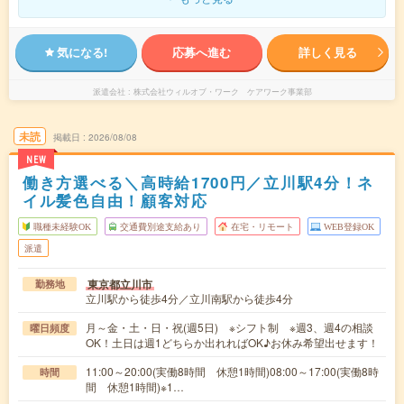
気になる!
応募へ進む
詳しく見る
派遣会社
株式会社ウィルオブ・ワーク ケアワーク事業部
未読
掲載日
2026/08/08
NEW
働き方選べる＼高時給1700円／立川駅4分！ネ
イル髪色自由！顧客対応
職種未経験OK
交通費別途支給あり
在宅・リモート
WEB登録OK
派遣
東京都立川市
勤務地
立川駅から徒歩4分／立川南駅から徒歩4分
月～金・土・日・祝(週5日) ※シフト制 ※週3、週4の相談
曜日頻度
OK！土日は週1どちらか出れればOK♪お休み希望出せます！
11:00～20:00(実働8時間 休憩1時間)08:00～17:00(実働8時
時間
間 休憩1時間)※1…