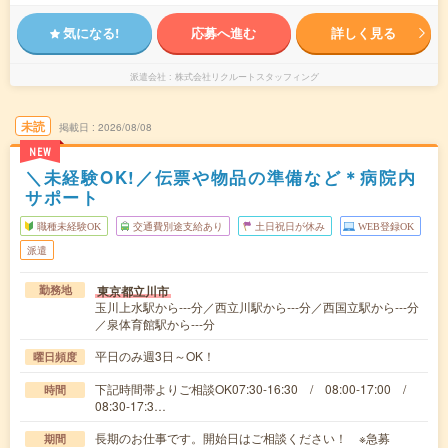
気になる!
応募へ進む
詳しく見る
派遣会社
株式会社リクルートスタッフィング
未読
掲載日
2026/08/08
NEW
＼未経験OK!／伝票や物品の準備など＊病院内
サポート
職種未経験OK
交通費別途支給あり
土日祝日が休み
WEB登録OK
派遣
東京都立川市
勤務地
玉川上水駅から---分／西立川駅から---分／西国立駅から---分
／泉体育館駅から---分
平日のみ週3日～OK！
曜日頻度
下記時間帯よりご相談OK07:30-16:30 / 08:00-17:00 /
時間
08:30-17:3…
長期のお仕事です。開始日はご相談ください！ ※急募
期間