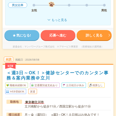
男女比率
女性
男性
もっと見る
気になる!
応募へ進む
詳しく見る
派遣会社
マンパワーグループ株式会社 ケアサービス事業部 （医療福祉介護関連）
未読
掲載日
2026/08/08
NEW
＜週3日～OK！＞健診センターでのカンタン事
務＆案内業務＠立川
職種未経験OK
交通費別途支給あり
土日祝日が休み
残業なし
WEB登録OK
派遣
東京都立川市
勤務地
立川南駅から徒歩11分／西国立駅から徒歩11分
月～金（週5日） ※週3～OK！土日祝はお休みです！
曜日頻度