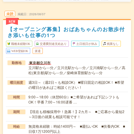
未読
掲載日
2026/08/07
NEW
【オープニング募集】おばあちゃんのお散歩付
き添いも仕事の1つ
職種未経験OK
交通費別途支給あり
土日祝日が休み
残業なし
WEB登録OK
派遣
東京都立川市
勤務地
立川駅から---分／立川北駅から---分／立川南駅から---分／高
松(東京都)駅から---分／柴崎体育館駅から---分
週3日～（週2日～も相談OK） ■曜日固定の相談OK！ ■希望
曜日頻度
の曜日があればご相談ください！
9:00～18:00（休憩60分）■ご希望があれば下記シフトも
時間
OK！早番 7:00～16:00遅番 …
【現在も積極採用中！急募！】2カ月～ ■ご応募から最短2
期間
～3日後の就業も相談可能です！
無資格未経験：時給1400円～ ■週払いOK ■扶養内OK ■
時給
日収1万1200円以上