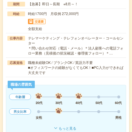
【急募】即日～長期 ※8月～！
期間
時給1700円 月収例 272,000円
時給
交通費
全額支給
テレマーケティング・テレフォンオペレーター・コールセン
仕事内容
ター
＊問い合わせ対応（電話・メール）＊法人顧客への電話フォ
ロー業務（見積後の状況確認・修理後フォロー）＊…
職種未経験OK / ブランクOK / 英語力不要
応募資格
■オフィスワークの経験がなくてもOK！■PC入力ができれば
大丈夫です
職場の雰囲気
年齢層
20代
30代
40代
50代
60代
男女比率
女性
男性
もっと見る