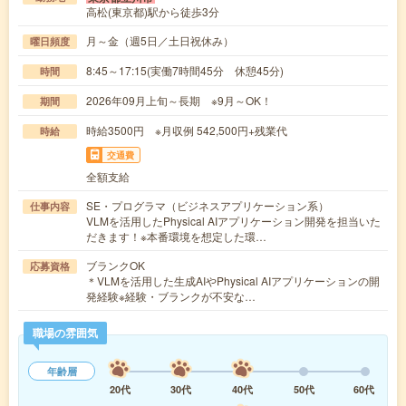
高松(東京都)駅から徒歩3分
月～金（週5日／土日祝休み）
曜日頻度
8:45～17:15(実働7時間45分 休憩45分)
時間
2026年09月上旬～長期 ※9月～OK！
期間
時給3500円 ※月収例 542,500円+残業代
時給
交通費
全額支給
SE・プログラマ（ビジネスアプリケーション系）
仕事内容
VLMを活用したPhysical AIアプリケーション開発を担当いた
だきます！※本番環境を想定した環…
ブランクOK
応募資格
＊VLMを活用した生成AIやPhysical AIアプリケーションの開
発経験※経験・ブランクが不安な…
職場の雰囲気
年齢層
20代
30代
40代
50代
60代