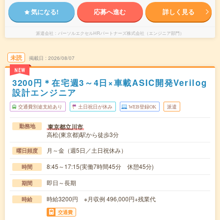
気になる!
応募へ進む
詳しく見る
派遣会社
パーソルエクセルHRパートナーズ株式会社（エンジニア部門）
未読
掲載日
2026/08/07
NEW
3200円＊在宅週3～4日×車載ASIC開発Verilog
設計エンジニア
交通費別途支給あり
土日祝日が休み
WEB登録OK
派遣
東京都立川市
勤務地
高松(東京都)駅から徒歩3分
月～金（週5日／土日祝休み）
曜日頻度
8:45～17:15(実働7時間45分 休憩45分)
時間
即日～長期
期間
時給3200円 ※月収例 496,000円+残業代
時給
交通費