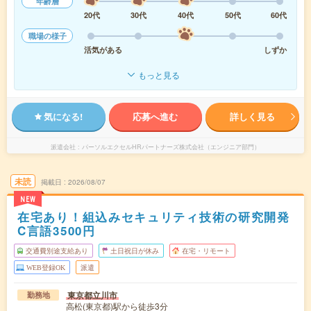
年齢層
20代
30代
40代
50代
60代
職場の様子
活気がある
しずか
もっと見る
気になる!
応募へ進む
詳しく見る
派遣会社
パーソルエクセルHRパートナーズ株式会社（エンジニア部門）
未読
掲載日
2026/08/07
NEW
在宅あり！組込みセキュリティ技術の研究開発
C言語3500円
交通費別途支給あり
土日祝日が休み
在宅・リモート
WEB登録OK
派遣
東京都立川市
勤務地
高松(東京都)駅から徒歩3分