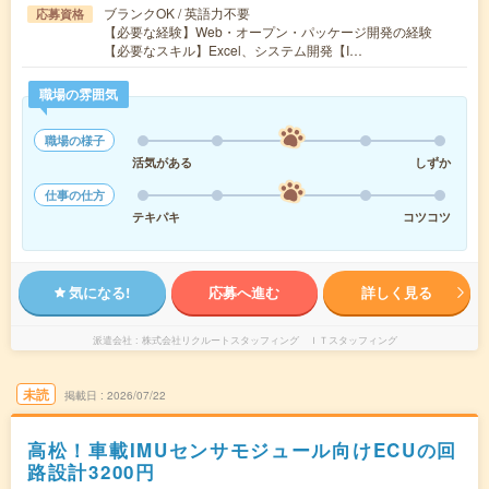
ブランクOK / 英語力不要
応募資格
【必要な経験】Web・オープン・パッケージ開発の経験
【必要なスキル】Excel、システム開発【I…
職場の雰囲気
職場の様子
活気がある
しずか
仕事の仕方
テキパキ
コツコツ
気になる!
応募へ進む
詳しく見る
派遣会社
株式会社リクルートスタッフィング ＩＴスタッフィング
未読
掲載日
2026/07/22
高松！車載IMUセンサモジュール向けECUの回
路設計3200円