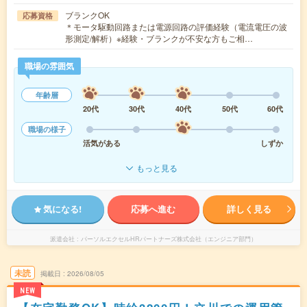
ブランクOK
応募資格
＊モータ駆動回路または電源回路の評価経験（電流電圧の波
形測定/解析）※経験・ブランクが不安な方もご相…
職場の雰囲気
年齢層
20代
30代
40代
50代
60代
職場の様子
活気がある
しずか
もっと見る
気になる!
応募へ進む
詳しく見る
派遣会社
パーソルエクセルHRパートナーズ株式会社（エンジニア部門）
未読
掲載日
2026/08/05
NEW