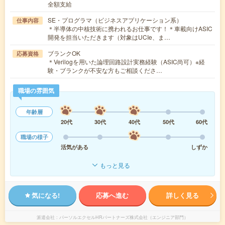
全額支給
SE・プログラマ（ビジネスアプリケーション系）
仕事内容
＊半導体の中核技術に携われるお仕事です！＊車載向けASIC
開発を担当いただきます（対象はUCIe、ま…
ブランクOK
応募資格
＊Verilogを用いた論理回路設計実務経験（ASIC尚可）※経
験・ブランクが不安な方もご相談くださ…
職場の雰囲気
年齢層
20代
30代
40代
50代
60代
職場の様子
活気がある
しずか
もっと見る
気になる!
応募へ進む
詳しく見る
派遣会社
パーソルエクセルHRパートナーズ株式会社（エンジニア部門）