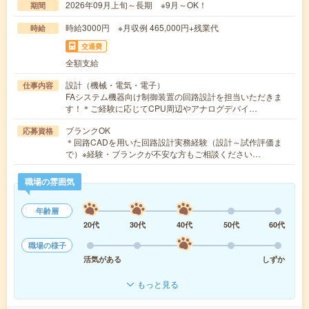
2026年09月上旬～長期 ※9月～OK！
期間
時給3000円 ※月収例 465,000円+残業代
時給
交通費
全額支給
設計（機械・電気・電子）
仕事内容
FAシステム機器向け制御装置の回路設計を担当いただきま
す！＊ご経験に応じてCPU周辺やアナログデバイ…
ブランクOK
応募資格
＊回路CADを用いた回路設計実務経験（設計～試作評価ま
で）※経験・ブランクが不安な方もご相談ください…
職場の雰囲気
年齢層
20代
30代
40代
50代
60代
職場の様子
活気がある
しずか
もっと見る