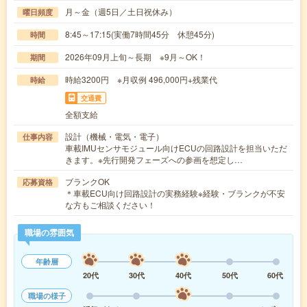
月～金（週5日／土日祝休み）
曜日頻度
8:45～17:15(実働7時間45分 休憩45分)
時間
2026年09月上旬～長期 ※9月～OK！
期間
時給3200円 ※月収例 496,000円+残業代
時給
交通費
全額支給
設計（機械・電気・電子）
仕事内容
車載IMUセンサモジュール向けECUの回路設計を担当いただ
きます。※先行開発フェーズへの参画を想定し…
ブランクOK
応募資格
＊車載ECU向け回路設計の実務経験※経験・ブランクが不安
な方もご相談ください！
職場の雰囲気
年齢層
20代
30代
40代
50代
60代
職場の様子