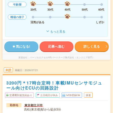
年齢層
20代
30代
40代
50代
60代
職場の様子
活気がある
しずか
もっと見る
気になる!
応募へ進む
詳しく見る
派遣会社
パーソルエクセルHRパートナーズ株式会社（エンジニア部門）
未読
掲載日
2026/07/21
3200円＊17時台定時！車載IMUセンサモジュ
ール向けECUの回路設計
交通費別途支給あり
土日祝日が休み
WEB登録OK
派遣
東京都立川市
勤務地
高松(東京都)駅から徒歩3分