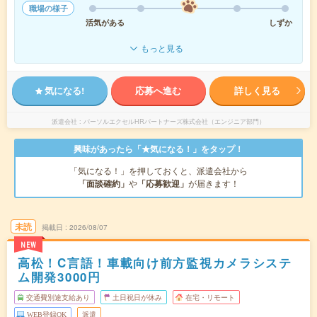
職場の様子
活気がある
しずか
もっと見る
気になる!
応募へ進む
詳しく見る
派遣会社
パーソルエクセルHRパートナーズ株式会社（エンジニア部門）
興味があったら「★気になる！」をタップ！
「気になる！」を押しておくと、派遣会社から
「面談確約」
や
「応募歓迎」
が届きます！
未読
掲載日
2026/08/07
NEW
高松！C言語！車載向け前方監視カメラシステ
ム開発3000円
交通費別途支給あり
土日祝日が休み
在宅・リモート
WEB登録OK
派遣