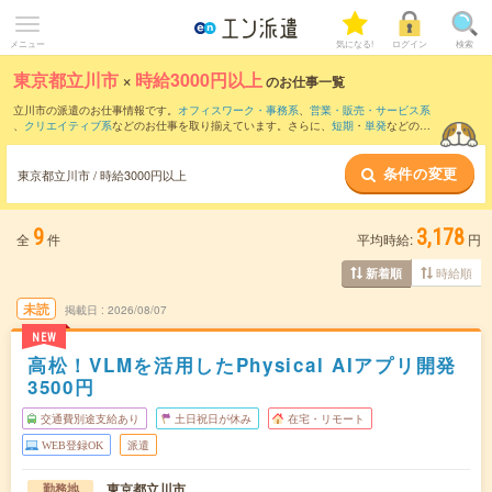
メニュー
気になる!
ログイン
検索
東京都立川市
×
時給3000円以上
のお仕事一覧
立川市の派遣のお仕事情報です。
オフィスワーク・事務系
、
営業・販売・サービス系
、
クリエイティブ系
などのお仕事を取り揃えています。さらに、
短期
・
単発
などの期
間や、
職種未経験OK
などのこだわり条件で絞り込んでいただけます。
条件の変更
東京都立川市 / 時給3000円以上
9
3,178
全
件
平均時給:
円
時給順
新着順
未読
掲載日
2026/08/07
NEW
高松！VLMを活用したPhysical AIアプリ開発
3500円
交通費別途支給あり
土日祝日が休み
在宅・リモート
WEB登録OK
派遣
東京都立川市
勤務地