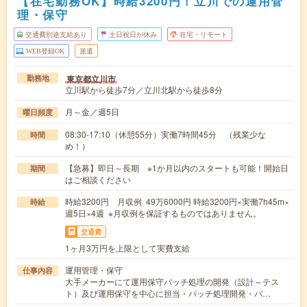
【在宅勤務OK】時給3200円！立川での運用管
理・保守
交通費別途支給あり
土日祝日が休み
在宅・リモート
WEB登録OK
派遣
東京都立川市
勤務地
立川駅から徒歩7分／立川北駅から徒歩8分
月～金／週5日
曜日頻度
08:30-17:10（休憩55分）実働7時間45分 （残業少な
時間
め！）
【急募】即日～長期 ※1か月以内のスタートも可能！開始日
期間
はご相談ください
時給3200円 月収例 49万6000円 時給3200円×実働7h45m×
時給
週5日×4週 ※月収例を保証するものではありません。
交通費
1ヶ月3万円を上限として実費支給
運用管理・保守
仕事内容
大手メーカーにて運用保守バッチ処理の開発（設計～テス
ト）及び運用保守を中心に担当・バッチ処理開発・バ…