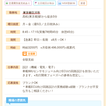
交通費別途支給あり
土日祝日が休み
WEB登録OK
派遣
東京都立川市
勤務地
高松(東京都)駅から徒歩3分
月～金（週5日／土日祝休み）
曜日頻度
8:45～17:15(実働7時間45分 休憩45分)
時間
【急募】即日～長期 ※8月～OK！
期間
時給3200円 ※月収例 496,000円+残業代
時給
交通費
全額支給
設計（機械・電気・電子）
仕事内容
車載IMUセンサモジュール向けECUの回路設計を担当いただ
きます。※先行開発フェーズへの参画を想定し…
ブランクOK
応募資格
＊車載ECU向け回路設計の実務経験※経験・ブランクが不安
な方もご相談ください！
職場の雰囲気