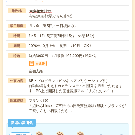
東京都立川市
勤務地
高松(東京都)駅から徒歩3分
月～金（週5日／土日祝休み）
曜日頻度
8:45～17:15(実働7時間45分 休憩45分)
時間
2026年10月上旬～長期 ※10月～OK！
期間
時給3000円 ※月収例 465,000円+残業代
時給
交通費
全額支給
SE・プログラマ（ビジネスアプリケーション系）
仕事内容
自動運転を支えるカメラシステムの開発を担当いただきま
す！PC上で開発した画像認識アルゴリズムのマイコ…
ブランクOK
応募資格
＊組込みLinux、C言語での開発実務経験※経験・ブランクが
不安な方もご相談ください！
職場の雰囲気