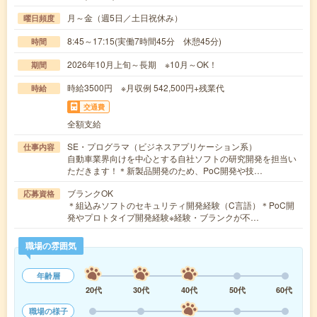
月～金（週5日／土日祝休み）
曜日頻度
8:45～17:15(実働7時間45分 休憩45分)
時間
2026年10月上旬～長期 ※10月～OK！
期間
時給3500円 ※月収例 542,500円+残業代
時給
交通費
全額支給
SE・プログラマ（ビジネスアプリケーション系）
仕事内容
自動車業界向けを中心とする自社ソフトの研究開発を担当い
ただきます！＊新製品開発のため、PoC開発や技…
ブランクOK
応募資格
＊組込みソフトのセキュリティ開発経験（C言語）＊PoC開
発やプロトタイプ開発経験※経験・ブランクが不…
職場の雰囲気
年齢層
20代
30代
40代
50代
60代
職場の様子