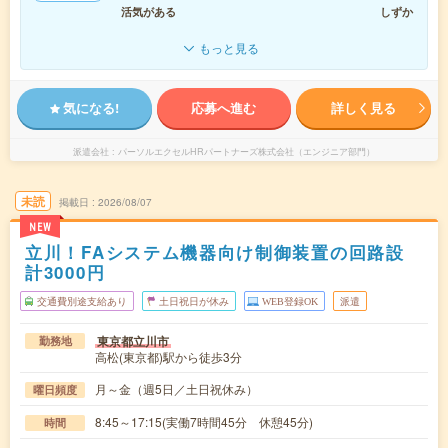
活気がある
しずか
もっと見る
気になる!
応募へ進む
詳しく見る
派遣会社
パーソルエクセルHRパートナーズ株式会社（エンジニア部門）
未読
掲載日
2026/08/07
NEW
立川！FAシステム機器向け制御装置の回路設
計3000円
交通費別途支給あり
土日祝日が休み
WEB登録OK
派遣
東京都立川市
勤務地
高松(東京都)駅から徒歩3分
月～金（週5日／土日祝休み）
曜日頻度
8:45～17:15(実働7時間45分 休憩45分)
時間