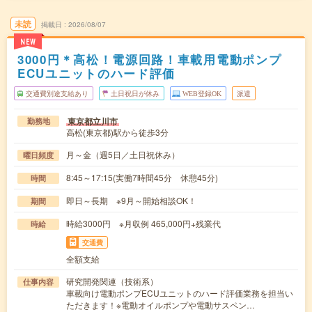
未読
掲載日
2026/08/07
NEW
3000円＊高松！電源回路！車載用電動ポンプ
ECUユニットのハード評価
交通費別途支給あり
土日祝日が休み
WEB登録OK
派遣
東京都立川市
勤務地
高松(東京都)駅から徒歩3分
月～金（週5日／土日祝休み）
曜日頻度
8:45～17:15(実働7時間45分 休憩45分)
時間
即日～長期 ※9月～開始相談OK！
期間
時給3000円 ※月収例 465,000円+残業代
時給
交通費
全額支給
研究開発関連（技術系）
仕事内容
車載向け電動ポンプECUユニットのハード評価業務を担当い
ただきます！※電動オイルポンプや電動サスペン…