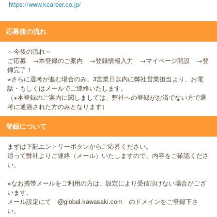
https://www.kcareer.co.jp/
応募後の流れ
～今後の流れ～
ご応募 →本登録のご案内 →登録情報入力 →マイページ開設 →登
録完了！
※さらに選考が進む場合のみ、3営業日以内に弊社営業担当より、お電
話・もしくはメールでご連絡いたします。
（※本登録のご案内に関しましては、弊社への登録がお済でない方で選
考に通過された方のみとなります）
登録について
まずは下記エントリーボタンからご応募ください。
追って弊社よりご連絡（メール）いたしますので、内容をご確認くださ
い。
※なお携帯メールをご利用の方は、設定により受信頂けない場合がござ
います。
メール設定にて @global.kawasaki.com のドメインをご登録下さ
い。