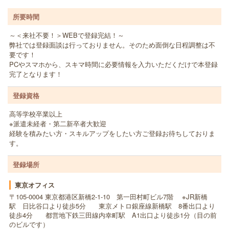
所要時間
～＜来社不要！＞WEBで登録完結！～
弊社では登録面談は行っておりません。そのため面倒な日程調整は不
要です！
PCやスマホから、スキマ時間に必要情報を入力いただくだけで本登録
完了となります！
登録資格
高等学校卒業以上
※派遣未経者・第二新卒者大歓迎
経験を積みたい方・スキルアップをしたい方ご登録お待ちしておりま
す。
登録場所
東京オフィス
〒105-0004 東京都港区新橋2-1-10 第一田村町ビル7階 ※JR新橋
駅 日比谷口より徒歩5分 東京メトロ銀座線新橋駅 8番出口より
徒歩4分 都営地下鉄三田線内幸町駅 A1出口より徒歩1分（目の前
のビルです）