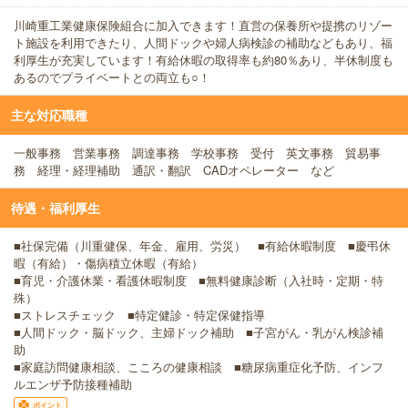
川崎重工業健康保険組合に加入できます！直営の保養所や提携のリゾー
ト施設を利用できたり、人間ドックや婦人病検診の補助などもあり、福
利厚生が充実しています！有給休暇の取得率も約80％あり、半休制度も
あるのでプライベートとの両立も○！
主な対応職種
一般事務 営業事務 調達事務 学校事務 受付 英文事務 貿易事
務 経理・経理補助 通訳・翻訳 CADオペレーター など
待遇・福利厚生
■社保完備（川重健保、年金、雇用、労災） ■有給休暇制度 ■慶弔休
暇（有給）・傷病積立休暇（有給）
■育児・介護休業・看護休暇制度 ■無料健康診断（入社時・定期・特
殊）
■ストレスチェック ■特定健診・特定保健指導
■人間ドック・脳ドック、主婦ドック補助 ■子宮がん・乳がん検診補
助
■家庭訪問健康相談、こころの健康相談 ■糖尿病重症化予防、インフ
ルエンザ予防接種補助
ポイント