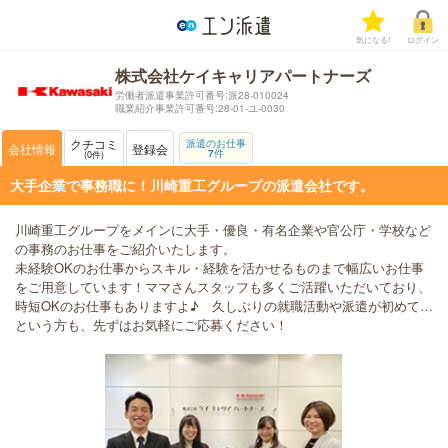
気になる!
ログイン
株式会社ケイキャリアパートナーズ
労働者派遣事業許可番号:派28-010024
職業紹介事業許可番号:28-01-ユ-0030
クチコミ
派遣のお仕事
会社情報
登録会
7
件
0
件
大手企業で事務職に！川崎重工グループの派遣会社です。
川崎重工グループをメインに大手・優良・有名企業や官公庁・学校など
の事務のお仕事をご紹介いたします。
未経験OKのお仕事からスキル・経験を活かせるものまで幅広いお仕事
をご用意しています！ママさんスタッフも多くご活躍いただいており、
時短OKのお仕事もありますよ♪ 久しぶりの就職活動や派遣が初めて…
という方も、先ずはお気軽にご応募ください！