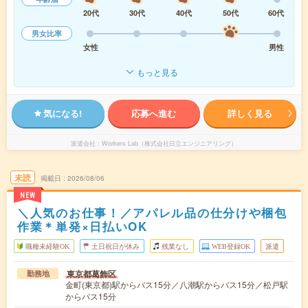
20代
30代
40代
50代
60代
男女比率
女性
男性
もっと見る
気になる!
応募へ進む
詳しく見る
派遣会社
Workers Lab（株式会社日立エンジニアリング）
未読
掲載日
2026/08/06
NEW
＼人気のお仕事！／アパレル品の仕分けや梱包
作業＊単発×日払いOK
職種未経験OK
土日祝日が休み
残業なし
WEB登録OK
派遣
東京都葛飾区
勤務地
金町(東京都)駅からバス15分／八潮駅からバス15分／松戸駅
からバス15分