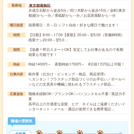
東京都葛飾区
勤務地
京成立石駅から徒歩5分／四ツ木駅から徒歩15分／金町(東京
都)駅から---分／青砥駅から---分／お花茶屋駅から---分
就業曜日：月～日 シフト自由！好きな曜日で働けます！
曜日頻度
【日勤】8:00～17:00【夜勤】20:00～翌5:00（実働8時間）
時間
残業ナシ20:00～翌5:0…
【急募＊即日スタートOK】安定してお仕事があるので長期
期間
就業も可能です！
時給1400円～ 夜勤時給1750円～ #日収1万円以上可能！
時給
軽作業（仕分け・ピッキング・検品、商品管理）
仕事内容
＼カンタン！プラスチック部品づくりのお手伝い／ボールペ
ンなどの文房具や機械に使われるプラスチック部品…
職種未経験OK / ブランクOK / パソコンスキル不要 / 英語力不
応募資格
要
高卒以上の方過度な染髪、ヒゲ、ネイルはご遠慮くださいイ
ンターネット・メール・通話が使用できる携帯電話…
職場の雰囲気
年齢層