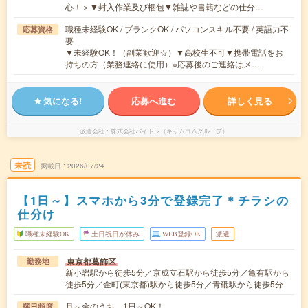
心！＞▼封入作業及び梱包▼雑誌や書籍などの仕分…
職種未経験OK / ブランクOK / パソコンスキル不要 / 英語力不
応募資格
要
▼未経験OK！（副業歓迎☆）▼高校生不可▼携帯電話をお
持ちの方（業務連絡に使用）※応募後のご連絡はメ…
気になる!
応募へ進む
詳しく見る
派遣会社
株式会社バイトレ（キャムコムグループ）
未読
掲載日
2026/07/24
【1日～】スマホから3分で登録完了＊チラシの
仕分け
職種未経験OK
土日祝日が休み
WEB登録OK
派遣
東京都葛飾区
勤務地
新小岩駅から徒歩5分／京成立石駅から徒歩5分／亀有駅から
徒歩5分／金町(東京都)駅から徒歩5分／青砥駅から徒歩5分
月～金のうち、1日～OK！
曜日頻度