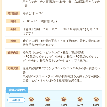
駅から徒歩---分／青砥駅から徒歩---分／京成高砂駅から徒歩-
--分
好きな1日～OK
曜日頻度
9：00～17：30(休憩60分)
時間
【急募】短期 ＊即日スタートOK！登録後は好きな時に働
期間
けます！
時給1422円 ■初勤務手当てあり（登録後、最初の勤務には
時給
特別手当が付与されます）
軽作業（仕分け・ピッキング・検品、商品管理）
仕事内容
＜PC部品のピッキング、仕分け、検品＞PC部品のピッキン
グ、仕分け、検品作業をお任せします！▽具体的…
職種未経験OK / ブランクOK / パソコンスキル不要 / 英語力不
応募資格
要
未経験OK!スマートフォン等の携帯電話をお持ちの方※極端な
染髪・ヒゲ・ネイルはNG【雇用契約が30日…
職場の雰囲気
年齢層
20代
30代
40代
50代
60代