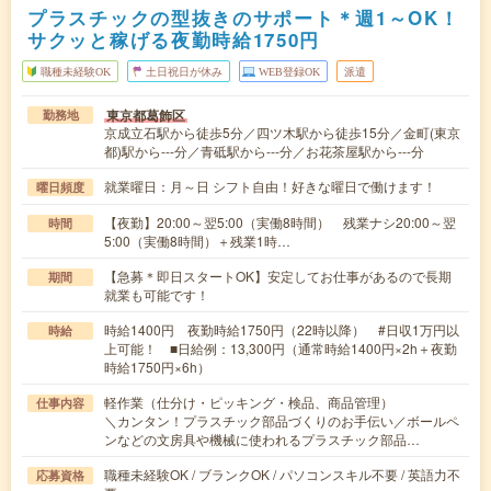
プラスチックの型抜きのサポート＊週1～OK！
サクッと稼げる夜勤時給1750円
職種未経験OK
土日祝日が休み
WEB登録OK
派遣
東京都葛飾区
勤務地
京成立石駅から徒歩5分／四ツ木駅から徒歩15分／金町(東京
都)駅から---分／青砥駅から---分／お花茶屋駅から---分
就業曜日：月～日 シフト自由！好きな曜日で働けます！
曜日頻度
【夜勤】20:00～翌5:00（実働8時間） 残業ナシ20:00～翌
時間
5:00（実働8時間）＋残業1時…
【急募＊即日スタートOK】安定してお仕事があるので長期
期間
就業も可能です！
時給1400円 夜勤時給1750円（22時以降） #日収1万円以
時給
上可能！ ■日給例：13,300円（通常時給1400円×2h＋夜勤
時給1750円×6h）
軽作業（仕分け・ピッキング・検品、商品管理）
仕事内容
＼カンタン！プラスチック部品づくりのお手伝い／ボールペ
ンなどの文房具や機械に使われるプラスチック部品…
職種未経験OK / ブランクOK / パソコンスキル不要 / 英語力不
応募資格