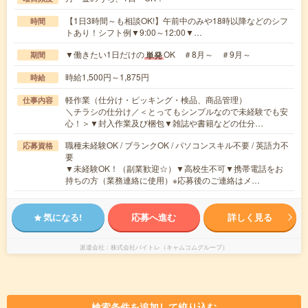
【1日3時間～も相談OK!】午前中のみや18時以降などのシフ
時間
トあり！シフト例▼9:00～12:00▼…
▼働きたい1日だけの
OK ＃8月～ ＃9月～
単発
期間
時給1,500円～1,875円
時給
軽作業（仕分け・ピッキング・検品、商品管理）
仕事内容
＼チラシの仕分け／＜とってもシンプルなので未経験でも安
心！＞▼封入作業及び梱包▼雑誌や書籍などの仕分…
職種未経験OK / ブランクOK / パソコンスキル不要 / 英語力不
応募資格
要
▼未経験OK！（副業歓迎☆）▼高校生不可▼携帯電話をお
持ちの方（業務連絡に使用）※応募後のご連絡はメ…
気になる!
応募へ進む
詳しく見る
派遣会社
株式会社バイトレ（キャムコムグループ）
検索条件を追加して絞り込む