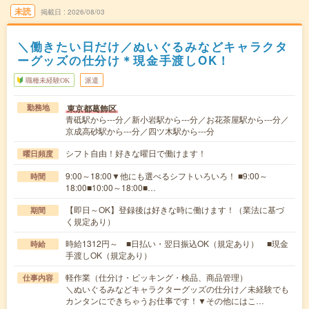
未読
掲載日
2026/08/03
＼働きたい日だけ／ぬいぐるみなどキャラクタ
ーグッズの仕分け＊現金手渡しOK！
職種未経験OK
派遣
東京都葛飾区
勤務地
青砥駅から---分／新小岩駅から---分／お花茶屋駅から---分／
京成高砂駅から---分／四ツ木駅から---分
シフト自由！好きな曜日で働けます！
曜日頻度
9:00～18:00▼他にも選べるシフトいろいろ！ ■9:00～
時間
18:00■10:00～18:00■…
【即日～OK】登録後は好きな時に働けます！（業法に基づ
期間
く規定あり）
時給1312円～ ■日払い・翌日振込OK（規定あり） ■現金
時給
手渡しOK（規定あり）
軽作業（仕分け・ピッキング・検品、商品管理）
仕事内容
＼ぬいぐるみなどキャラクターグッズの仕分け／未経験でも
カンタンにできちゃうお仕事です！▼その他にはこ…