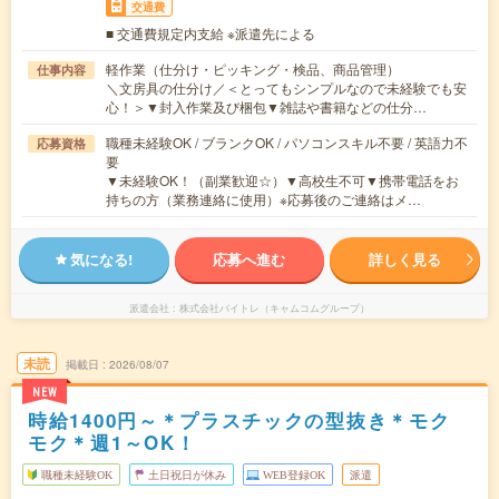
交通費
■ 交通費規定内支給 ※派遣先による
軽作業（仕分け・ピッキング・検品、商品管理）
仕事内容
＼文房具の仕分け／＜とってもシンプルなので未経験でも安
心！＞▼封入作業及び梱包▼雑誌や書籍などの仕分…
職種未経験OK / ブランクOK / パソコンスキル不要 / 英語力不
応募資格
要
▼未経験OK！（副業歓迎☆）▼高校生不可▼携帯電話をお
持ちの方（業務連絡に使用）※応募後のご連絡はメ…
気になる!
応募へ進む
詳しく見る
派遣会社
株式会社バイトレ（キャムコムグループ）
未読
掲載日
2026/08/07
NEW
時給1400円～＊プラスチックの型抜き＊モク
モク＊週1～OK！
職種未経験OK
土日祝日が休み
WEB登録OK
派遣