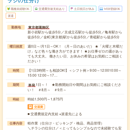
ラシの仕分け
職種未経験OK
交通費別途支給あり
土日祝日が休み
WEB登録OK
派遣
東京都葛飾区
勤務地
新小岩駅から徒歩5分／京成立石駅から徒歩5分／亀有駅から
徒歩5分／金町(東京都)駅から徒歩5分／青砥駅から徒歩5分
週0日～/月1日～OK！ （月～日のあいだ） ★「火曜と木曜だ
曜日頻度
け」など色々な働き方ができます！ ★お仕事ゼロの週があっ
ても大丈夫。 働きたい日、お休みの希望はお気軽にご相談く
ださい！
【1日3時間～も相談OK!】＜シフト例＞9:00～12:0010:00～
時間
15:00 12:00～17…
1日～！ ★勤務開始日や期間はお気軽にご相談くださ
単発
期間
い！ ＃8月～ ＃9月～
時給1,500円～1,875円
時給
交通費
■ 交通費規定内支給 ※派遣先による
軽作業（仕分け・ピッキング・検品、商品管理）
仕事内容
＼チラシの仕分け／＜とってもシンプルなので未経験でも安