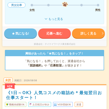
男女比率
女性
男性
もっと見る
気になる!
応募へ進む
詳しく見る
派遣会社
テイケイワークス東京株式会社
興味があったら「★気になる！」をタップ！
「気になる！」を押しておくと、派遣会社から
「面談確約」
や
「応募歓迎」
が届きます！
未読
掲載日
2026/08/08
NEW
《1日～OK》人気コスメの箱詰め＊最短翌日お
仕事スタート！
職種未経験OK
土日祝日が休み
WEB登録OK
派遣