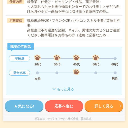
軽作業（仕分け・ピッキング・検品、商品管理）
仕事内容
＜人気おもちゃを扱う物流センターでのお仕事！＞子ども向
け玩具やホビー商品を中心に取り扱う倉庫内での軽…
職種未経験OK / ブランクOK / パソコンスキル不要 / 英語力不
応募資格
要
高校生は不可過度な染髪、ネイル、男性の方のヒゲはご遠慮
ください携帯電話をお持ちの方（連絡に必要なため…
職場の雰囲気
年齢層
20代
30代
40代
50代
60代
男女比率
女性
男性
もっと見る
気になる!
応募へ進む
詳しく見る
派遣会社
テイケイワークス株式会社（募集担当）