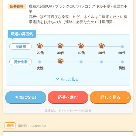
職種未経験OK / ブランクOK / パソコンスキル不要 / 英語力不
応募資格
要
高校生は不可過度な染髪、ヒゲ、ネイルはご遠慮ください携
帯電話をお持ちの方（連絡に必要なため）【雇用契…
職場の雰囲気
年齢層
20代
30代
40代
50代
60代
男女比率
女性
男性
もっと見る
気になる!
応募へ進む
詳しく見る
派遣会社
テイケイトレード株式会社
未読
掲載日
2026/08/02