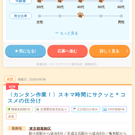
年齢層
20代
30代
40代
50代
60代
男女比率
女性
男性
もっと見る
気になる!
応募へ進む
詳しく見る
派遣会社
テイケイワークス株式会社（募集担当）
未読
掲載日
2026/08/08
NEW
〈カンタン作業！〉スキマ時間にサクッと＊コ
スメの仕分け
職種未経験OK
交通費別途支給あり
土日祝日が休み
WEB登録OK
派遣
東京都葛飾区
勤務地
新小岩駅から徒歩5分／京成立石駅から徒歩5分／亀有駅から