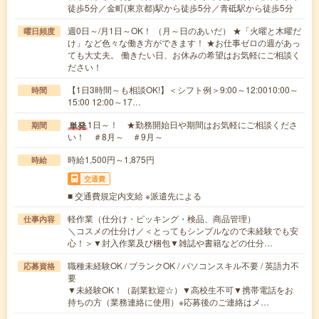
徒歩5分／金町(東京都)駅から徒歩5分／青砥駅から徒歩5分
週0日～/月1日～OK！ （月～日のあいだ） ★「火曜と木曜だ
曜日頻度
け」など色々な働き方ができます！ ★お仕事ゼロの週があっ
ても大丈夫。 働きたい日、お休みの希望はお気軽にご相談く
ださい！
【1日3時間～も相談OK!】＜シフト例＞9:00～12:0010:00～
時間
15:00 12:00～17…
1日～！ ★勤務開始日や期間はお気軽にご相談くださ
単発
期間
い！ ＃8月～ ＃9月～
時給1,500円～1,875円
時給
交通費
■ 交通費規定内支給 ※派遣先による
軽作業（仕分け・ピッキング・検品、商品管理）
仕事内容
＼コスメの仕分け／＜とってもシンプルなので未経験でも安
心！＞▼封入作業及び梱包▼雑誌や書籍などの仕分…
職種未経験OK / ブランクOK / パソコンスキル不要 / 英語力不
応募資格
要
▼未経験OK！（副業歓迎☆）▼高校生不可▼携帯電話をお
持ちの方（業務連絡に使用）※応募後のご連絡はメ…