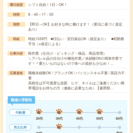
シフト自由！1日～OK！
曜日頻度
8：45～17：00
時間
【即日～OK】お好きな時に働けます！（業法に基づく規定
期間
あり）
時給1339円 ■日払い・翌日振込OK（規定あり） ■初勤務
時給
手当（※規定による）
軽作業（仕分け・ピッキング・検品、商品管理）
仕事内容
＼アパレル品の仕分けや梱包作業／未経験OKの簡単作業で
す＾＾重たいものはないので体への負担も少なめ！…
職種未経験OK / ブランクOK / パソコンスキル不要 / 英語力不
応募資格
要
高校生は不可過度な染髪、ヒゲ、ネイルはご遠慮ください携
帯電話をお持ちの方（連絡に必要なため）【雇用契…
職場の雰囲気
年齢層
20代
30代
40代
50代
60代
男女比率