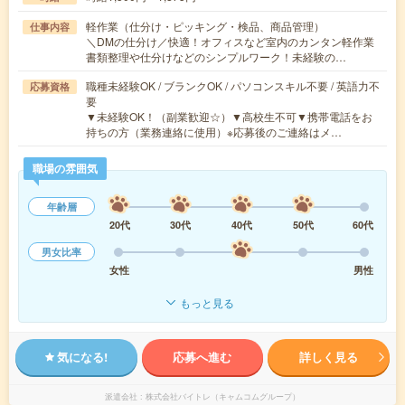
軽作業（仕分け・ピッキング・検品、商品管理）
仕事内容
＼DMの仕分け／快適！オフィスなど室内のカンタン軽作業
書類整理や仕分けなどのシンプルワーク！未経験の…
職種未経験OK / ブランクOK / パソコンスキル不要 / 英語力不
応募資格
要
▼未経験OK！（副業歓迎☆）▼高校生不可▼携帯電話をお
持ちの方（業務連絡に使用）※応募後のご連絡はメ…
職場の雰囲気
年齢層
20代
30代
40代
50代
60代
男女比率
女性
男性
もっと見る
気になる!
応募へ進む
詳しく見る
派遣会社
株式会社バイトレ（キャムコムグループ）