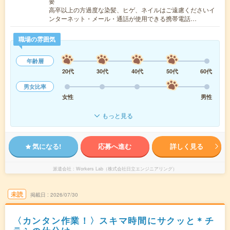
要
高卒以上の方過度な染髪、ヒゲ、ネイルはご遠慮くださいイ
ンターネット・メール・通話が使用できる携帯電話…
職場の雰囲気
年齢層
20代
30代
40代
50代
60代
男女比率
女性
男性
もっと見る
気になる!
応募へ進む
詳しく見る
派遣会社
Workers Lab（株式会社日立エンジニアリング）
未読
掲載日
2026/07/30
〈カンタン作業！〉スキマ時間にサクッと＊チ