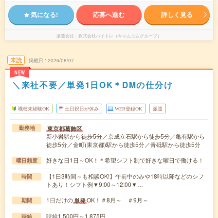
気になる!
応募へ進む
詳しく見る
派遣会社
株式会社バイトレ（キャムコムグループ）
未読
掲載日
2026/08/07
NEW
＼来社不要／単発1日OK＊DMの仕分け
職種未経験OK
土日祝日が休み
WEB登録OK
派遣
東京都葛飾区
勤務地
新小岩駅から徒歩5分／京成立石駅から徒歩5分／亀有駅から
徒歩5分／金町(東京都)駅から徒歩5分／青砥駅から徒歩5分
好きな日1日～OK！＊希望シフト制で好きな曜日で働ける！
曜日頻度
【1日3時間～も相談OK!】午前中のみや18時以降などのシフ
時間
トあり！シフト例▼9:00～12:00▼…
1日だけの
OK！＃8月～ ＃9月～
単発
期間
時給1,500円～1,875円
時給