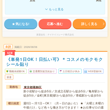
女性
男性
もっと見る
気になる!
応募へ進む
詳しく見る
派遣会社
テイケイトレード株式会社
未読
掲載日
2026/08/06
NEW
《単発1日OK！日払い可》＊コスメのモクモク
シール貼り
職種未経験OK
交通費別途支給あり
土日祝日が休み
WEB登録OK
派遣
東京都葛飾区
勤務地
新小岩駅から徒歩5分／京成立石駅から徒歩5分／亀有駅から
徒歩5分／金町(東京都)駅から徒歩5分／青砥駅から徒歩5分
週0日～/月1日～OK！ （月～日のあいだ） ★「火曜と木曜の
曜日頻度
午後だけ」など色々な働き方ができます！ ★お仕事ゼロの週