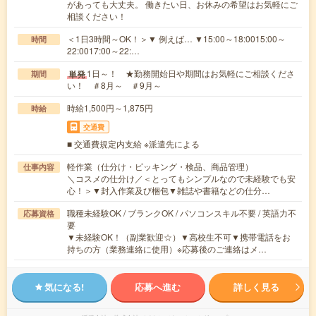
があっても大丈夫。 働きたい日、お休みの希望はお気軽にご
相談ください！
＜1日3時間～OK！＞▼ 例えば… ▼15:00～18:0015:00～
時間
22:0017:00～22:…
1日～！ ★勤務開始日や期間はお気軽にご相談くださ
単発
期間
い！ ＃8月～ ＃9月～
時給1,500円～1,875円
時給
交通費
■ 交通費規定内支給 ※派遣先による
軽作業（仕分け・ピッキング・検品、商品管理）
仕事内容
＼コスメの仕分け／＜とってもシンプルなので未経験でも安
心！＞▼封入作業及び梱包▼雑誌や書籍などの仕分…
職種未経験OK / ブランクOK / パソコンスキル不要 / 英語力不
応募資格
要
▼未経験OK！（副業歓迎☆）▼高校生不可▼携帯電話をお
持ちの方（業務連絡に使用）※応募後のご連絡はメ…
気になる!
応募へ進む
詳しく見る