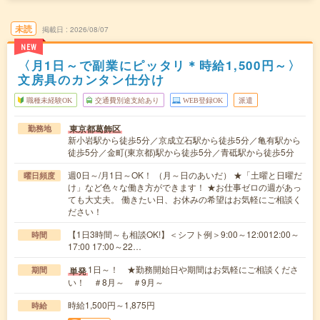
未読
掲載日
2026/08/07
NEW
〈月1日～で副業にピッタリ＊時給1,500円～〉
文房具のカンタン仕分け
職種未経験OK
交通費別途支給あり
WEB登録OK
派遣
東京都葛飾区
勤務地
新小岩駅から徒歩5分／京成立石駅から徒歩5分／亀有駅から
徒歩5分／金町(東京都)駅から徒歩5分／青砥駅から徒歩5分
週0日～/月1日～OK！ （月～日のあいだ） ★「土曜と日曜だ
曜日頻度
け」など色々な働き方ができます！ ★お仕事ゼロの週があっ
ても大丈夫。 働きたい日、お休みの希望はお気軽にご相談く
ださい！
【1日3時間～も相談OK!】＜シフト例＞9:00～12:0012:00～
時間
17:00 17:00～22…
1日～！ ★勤務開始日や期間はお気軽にご相談くださ
単発
期間
い！ ＃8月～ ＃9月～
時給1,500円～1,875円
時給