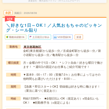
派遣会社
株式会社バイトレ（キャムコムグループ）
未読
掲載日
2026/08/06
NEW
＼好きな1日～OK！／人気おもちゃのピッキン
グ・シール貼り
職種未経験OK
土日祝日が休み
WEB登録OK
派遣
東京都葛飾区
勤務地
金町(東京都)駅から徒歩---分／京成金町駅から徒歩---分／新
小岩駅から徒歩---分／亀有駅から徒歩---分
月～金曜の中で1日～OK！ ＊シフト自由！好きな曜日で働け
曜日頻度
ます！ ＊週5日の固定のお仕事もご紹介可能です！
▼基本9：00～17：00（実働7.0ｈ）お仕事によってはその
時間
他時間もお選びいただけます・8:00～…
【急募＊即日スタートOK】登録後は好きな時に働けます！
期間
（業法に基づく規定あり）
時給1339円～ ■全額日払いOK（規定あり）※現金払いも
時給
OK！ ■初勤務手当（※規定による）