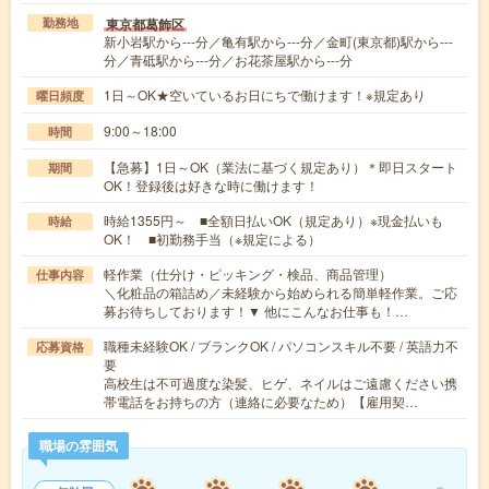
東京都葛飾区
勤務地
新小岩駅から---分／亀有駅から---分／金町(東京都)駅から---
分／青砥駅から---分／お花茶屋駅から---分
1日～OK★空いているお日にちで働けます！※規定あり
曜日頻度
9:00～18:00
時間
【急募】1日～OK（業法に基づく規定あり）＊即日スタート
期間
OK！登録後は好きな時に働けます！
時給1355円～ ■全額日払いOK（規定あり）※現金払いも
時給
OK！ ■初勤務手当（※規定による）
軽作業（仕分け・ピッキング・検品、商品管理）
仕事内容
＼化粧品の箱詰め／未経験から始められる簡単軽作業。ご応
募お待ちしております！▼ 他にこんなお仕事も！…
職種未経験OK / ブランクOK / パソコンスキル不要 / 英語力不
応募資格
要
高校生は不可過度な染髪、ヒゲ、ネイルはご遠慮ください携
帯電話をお持ちの方（連絡に必要なため）【雇用契…
職場の雰囲気