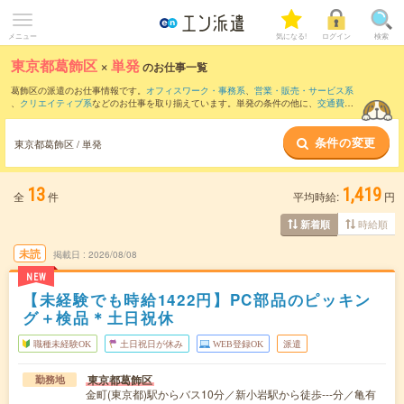
メニュー
気になる!
ログイン
検索
東京都葛飾区
×
単発
のお仕事一覧
葛飾区の派遣のお仕事情報です。
オフィスワーク・事務系
、
営業・販売・サービス系
、
クリエイティブ系
などのお仕事を取り揃えています。単発の条件の他に、
交通費別
途支給あり
、
職種未経験OK
、
友だちと一緒の応募OK
などでもお探し頂けます。
条件の変更
東京都葛飾区 / 単発
13
1,419
全
件
平均時給:
円
時給順
新着順
未読
掲載日
2026/08/08
NEW
【未経験でも時給1422円】PC部品のピッキン
グ＋検品＊土日祝休
職種未経験OK
土日祝日が休み
WEB登録OK
派遣
東京都葛飾区
勤務地
金町(東京都)駅からバス10分／新小岩駅から徒歩---分／亀有