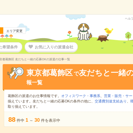
ヘル
エリア変更
た希望条件
お気に入りの派遣会社
京都葛飾区 友だちと一緒の応募OKの派遣の仕事一覧
東京都葛飾区
友だちと一緒の
で
報一覧
葛飾区の派遣のお仕事情報です。
オフィスワーク・事務系
、
営業・販売・サー
揃えています。友だちと一緒の応募OKの条件の他に、
交通費別途支給あり
、
取り揃えています。
88
1
30
件中
～
件を表示中