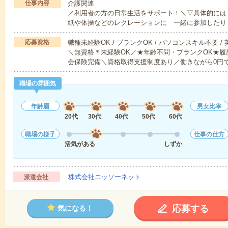
仕事内容
介護関連
／利用者の方の日常生活をサポート！＼▽具体的には
紙や体操などのレクレーションに 一緒に参加したり
応募資格
職種未経験OK / ブランクOK / パソコンスキル不要 /
＼無資格＊未経験OK／★年齢不問・ブランクOK★履
会保険完備＼資格取得支援制度あり／働きながら0円
職場の雰囲気
年齢層
男女比率
20代
30代
40代
50代
60代
職場の様子
仕事の仕方
活気がある
しずか
株式会社ニッソーネット
派遣会社
応募する
気になる！