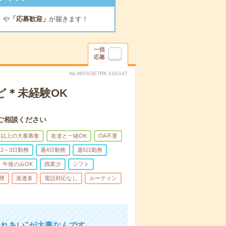
」
や
「応募歓迎」
が届きます！
一括
応募
No.NISSOETRK-1SS147
ど＊未経験OK
ご相談ください
名以上の大量募集
友達と一緒OK
OA不要
2～3日勤務
週4日勤務
週5日勤務
午後のみOK
残業少
シフト
煙
派遣多
電話対応なし
ルーティン
ふれあい”が大事なんです。