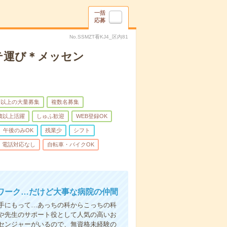
一括
応募
No.SSMZT看KJ4_区内81
テ運び＊メッセン
名以上の大量募集
複数名募集
0歳以上活躍
しゅふ歓迎
WEB登録OK
午後のみOK
残業少
シフト
電話対応なし
自転車・バイクOK
ワーク…だけど大事な病院の仲間
手にもって…あっちの科からこっちの科
や先生のサポート役として人気の高いお
センジャーがいるので、無資格未経験の