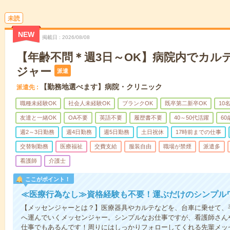
未読
NEW
掲載日
2026/08/08
【年齢不問＊週3日～OK】病院内でカル
ジャー
派遣
【勤務地選べます】病院・クリニック
派遣先
職種未経験OK
社会人未経験OK
ブランクOK
既卒第二新卒OK
10
友達と一緒OK
OA不要
英語不要
履歴書不要
40～50代活躍
6
週2～3日勤務
週4日勤務
週5日勤務
土日祝休
17時前までの仕事
交替制勤務
医療福祉
交費支給
服装自由
職場が禁煙
派遣多
看護師
介護士
ここがポイント！
≪医療行為なし≫資格経験も不要！運ぶだけのシンプル
【メッセンジャーとは？】医療器具やカルテなどを、台車に乗せて、
へ運んでいくメッセンジャー。シンプルなお仕事ですが、看護師さん
仕事でもあるんです！周りにはしっかりフォローしてくれる先輩メッ