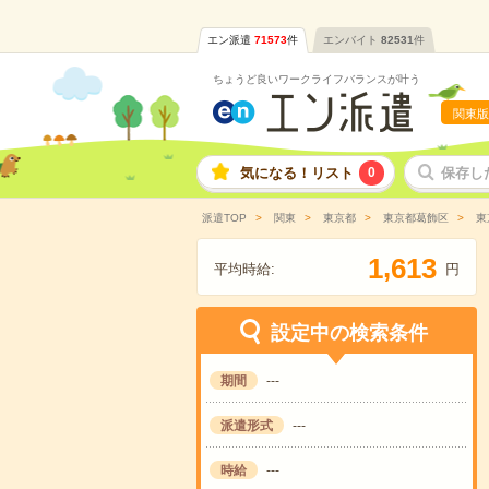
エン派遣
71573
件
エンバイト
82531
件
ちょうど良いワークライフバランスが叶う
関東版
気になる！リスト
0
保存し
派遣TOP
関東
東京都
東京都葛飾区
東
,
1
6
1
3
平均時給:
円
設定中の検索条件
期間
---
派遣形式
---
時給
---