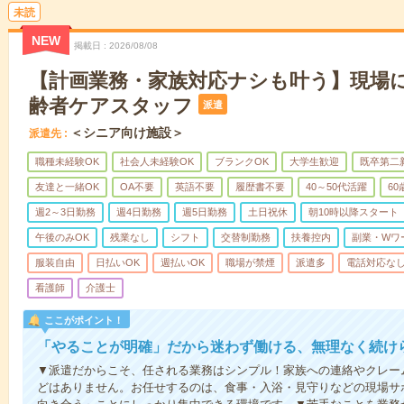
未読
NEW
掲載日
2026/08/08
【計画業務・家族対応ナシも叶う】現場
齢者ケアスタッフ
派遣
＜シニア向け施設＞
派遣先
職種未経験OK
社会人未経験OK
ブランクOK
大学生歓迎
既卒第二
友達と一緒OK
OA不要
英語不要
履歴書不要
40～50代活躍
6
週2～3日勤務
週4日勤務
週5日勤務
土日祝休
朝10時以降スタート
午後のみOK
残業なし
シフト
交替制勤務
扶養控内
副業・Wワ
服装自由
日払いOK
週払いOK
職場が禁煙
派遣多
電話対応な
看護師
介護士
ここがポイント！
「やることが明確」だから迷わず働ける、無理なく続け
▼派遣だからこそ、任される業務はシンプル！家族への連絡やクレー
どはありません。お任せするのは、食事・入浴・見守りなどの現場サ