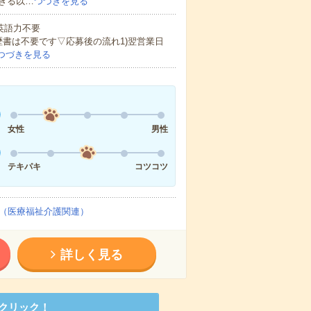
きる以…
つづきを見る
 英語力不要
歴書は不要です▽応募後の流れ1)翌営業日
つづきを見る
女性
男性
テキパキ
コツコツ
（医療福祉介護関連）
詳しく見る
クリック！