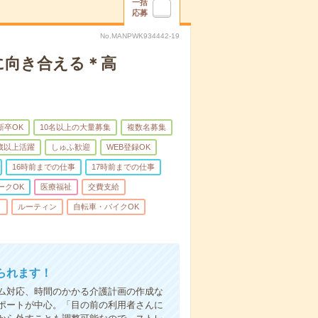
一括
応募
No.MANPWK934442-19
に向き合える＊高
新卒OK
10名以上の大量募集
複数名募集
0歳以上活躍
しゅふ歓迎
WEB登録OK
16時前までの仕事
17時前までの仕事
ークOK
医療福祉
交費支給
し
ルーティン
自転車・バイクOK
られます！
ム対応、時間のかかる介護計画の作成な
ポートが中心。「目の前の利用者さんに