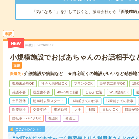
「気になる！」を押しておくと、派遣会社から
「面談確約
未読
NEW
掲載日
2026/08/08
小規模施設でおばあちゃんのお話相手な
派遣
介護施設や病院など ★自宅近くの施設がいいなど勤務地
派遣先
職種未経験OK
社会人未経験OK
ブランクOK
既卒第二新卒OK
10
英語不要
履歴書不要
40～50代活躍
しゅふ歓迎
WEB登録OK
週
土日祝休
朝10時以降スタート
16時前までの仕事
17時前までの仕事
医療福祉
交費支給
車通勤可
大手
制服
日払いOK
職場が禁
自転車・バイクOK
看護師
介護士
ここがポイント！
“お話だけ”でもすっごく重要何よりも利用者さんとの“