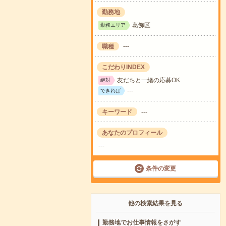
勤務地
葛飾区
勤務エリア
職種
---
こだわりINDEX
友だちと一緒の応募OK
絶対
---
できれば
キーワード
---
あなたのプロフィール
---
条件の変更
他の検索結果を見る
勤務地でお仕事情報をさがす