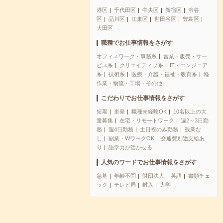
港区
千代田区
中央区
新宿区
渋谷
区
品川区
江東区
世田谷区
豊島区
大田区
職種でお仕事情報をさがす
オフィスワーク・事務系
営業・販売・サー
ビス系
クリエイティブ系
IT・エンジニア
系
技術系
医療・介護・福祉・教育系
軽
作業・物流・工場・その他
こだわりでお仕事情報をさがす
短期
単発
職種未経験OK
10名以上の大
量募集
在宅・リモートワーク
週2～3日勤
務
週4日勤務
土日祝のみ勤務
残業な
し
副業・WワークOK
交通費別途支給あ
り
語学力が活かせる
人気のワードでお仕事情報をさがす
急募
年齢不問
財団法人
英語
書類チェ
ック
テレビ局
封入
大学