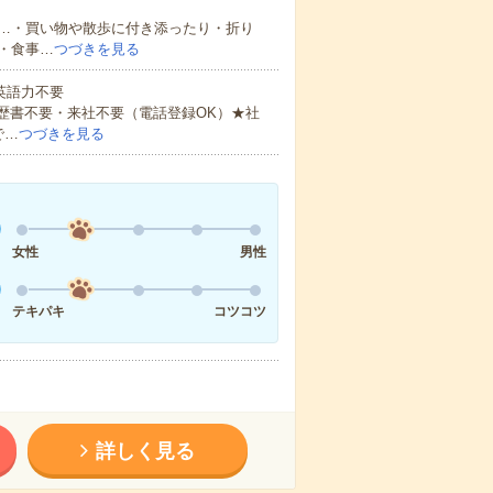
…・買い物や散歩に付き添ったり・折り
・食事…
つづきを見る
 英語力不要
歴書不要・来社不要（電話登録OK）★社
で…
つづきを見る
女性
男性
テキパキ
コツコツ
詳しく見る