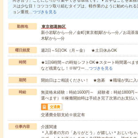
向き合う」ことにしっかり集中できる環境です。▼苦手なことを業務
スは少な目！コツコツ取り組むタイプは、軽作業のように勧められる
ョン重視…
つづきを見る
勤務地
東京都葛飾区
新小岩駅から---分／金町(東京都)駅から---分／お花茶
木駅から---分
曜日頻度
週2日～5日OK（月～金） ★土日休みOK
時間
★1日6時間～の時短シフトOK★スタート時間選べます！7:00～1
など残業なし！※Wワー…
つづきを見る
期間
開始日はご相談ください！ ★急募 ★職場が気に入
時給
無資格未経験：時給1600円～ 経験者：時給1800
選べます）※稼働開始時は手続き完了次第のお支払い
交通費
交通費全額支給※規定有
仕事内容
介護関連
＊入居者の方の「ありがとう」が嬉しい＊おじいちゃ