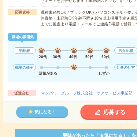
サポートをお任せします！未経験の方でも、誰でもで
応募資格
職種未経験OK / ブランクOK / パソコンスキル不要 /
無資格・未経験OK年齢不問★10名以上採用予定★履
までに担当より電話・メールでご連絡2)電話で登録…
職場の雰囲気
年齢層
男女比率
20代
30代
40代
50代
60代
職場の様子
仕事の仕方
活気がある
しずか
マンパワーグループ株式会社 ケアサービス事業部 
派遣会社
応募する
気になる！
興味があったら「★気になる！」を