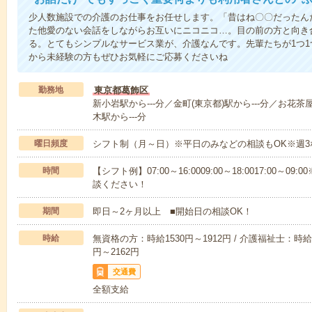
少人数施設での介護のお仕事をお任せします。「昔はね〇〇だったん
た他愛のない会話をしながらお互いにニコニコ…。目の前の方と向き
る。とてもシンプルなサービス業が、介護なんです。先輩たちが1つ
から未経験の方もぜひお気軽にご応募くださいね
勤務地
東京都葛飾区
新小岩駅から---分／金町(東京都)駅から---分／お花茶
木駅から---分
曜日頻度
シフト制（月～日）※平日のみなどの相談もOK※週3
時間
【シフト例】07:00～16:0009:00～18:0017:00
談ください！
期間
即日～2ヶ月以上 ■開始日の相談OK！
時給
無資格の方：時給1530円～1912円 / 介護福祉士：時給1
円～2162円
交通費
全額支給