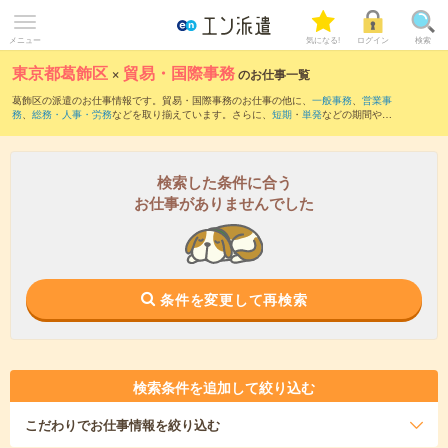
メニュー
気になる!
ログイン
検索
東京都葛飾区
×
貿易・国際事務
のお仕事一覧
葛飾区の派遣のお仕事情報です。貿易・国際事務のお仕事の他に、
一般事務
、
営業事
務
、
総務・人事・労務
などを取り揃えています。さらに、
短期
・
単発
などの期間や、
職種未経験OK
などのこだわり条件で絞り込んでいただけます。職種辞典：
貿易・国際
事務のお仕事とは？とは？
検索した条件に合う
お仕事がありませんでした
条件を変更して再検索
検索条件を追加して絞り込む
こだわり
でお仕事情報を絞り込む