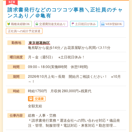
NEW
請求書発行などのコツコツ事務＼正社員のチャ
ンスあり／＠亀有
職種未経験OK
交通費別途支給あり
土日祝日が休み
WEB登録OK
正社員への紹介予定派遣
東京都葛飾区
勤務地
亀有駅から徒歩14分／お花茶屋駅から民間バス11分
月～金（週5日） ※土日祝日休み！
曜日頻度
09:00～18:00(実働8時間 休憩1時間)
時間
2026年10月上旬～長期 開始月ご相談ください！ ※10月
期間
～！
時給1750円 月収例 280,000円+残業代
時給
交通費
全額支給
総務・人事・労務
仕事内容
＊請求書発行業務＊運送会社への問い合わせ対応＊備品発
注・管理、制服管理＊電話対応・来客対応＊勤怠管理…