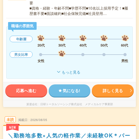
要
■資格・経験・年齢不問■学歴不問■10名以上採用予定！■履
歴書不要■面談確約■社会保険完備■社員登用…
職場の雰囲気
年齢層
20代
30代
40代
50代
60代
男女比率
女性
男性
もっと見る
応募へ進む
気になる!
詳しく見る
派遣会社
日研トータルソーシング株式会社 メディカルケア事業部
未読
掲載日
2026/08/05
NEW
＼勤務地多数×人気の軽作業／未経験OK＊パー