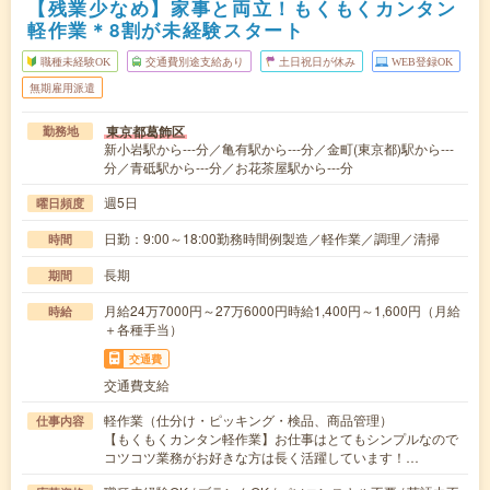
【残業少なめ】家事と両立！もくもくカンタン
軽作業＊8割が未経験スタート
職種未経験OK
交通費別途支給あり
土日祝日が休み
WEB登録OK
無期雇用派遣
東京都葛飾区
勤務地
新小岩駅から---分／亀有駅から---分／金町(東京都)駅から---
分／青砥駅から---分／お花茶屋駅から---分
週5日
曜日頻度
日勤：9:00～18:00勤務時間例製造／軽作業／調理／清掃
時間
長期
期間
月給24万7000円～27万6000円時給1,400円～1,600円（月給
時給
＋各種手当）
交通費
交通費支給
軽作業（仕分け・ピッキング・検品、商品管理）
仕事内容
【もくもくカンタン軽作業】お仕事はとてもシンプルなので
コツコツ業務がお好きな方は長く活躍しています！…