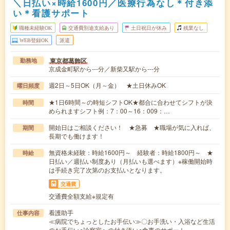
＼日払い×時給1600円／医療行為なし＊付き添
い＊看護サポート
職種未経験OK
交通費別途支給あり
土日祝日が休み
残業なし
WEB登録OK
派遣
東京都葛飾区
勤務地
京成金町駅から---分／新柴又駅から---分
週2日～5日OK（月～金） ★土日休みOK
曜日頻度
★1日6時間～の時短シフトOK★都合に合わせてシフトが決
時間
められますシフト例：7：00～16：009：…
開始日はご相談ください！ ★急募 ★職場が気に入れば、
期間
長期でも働けます！
無資格未経験：時給1600円～ 経験者：時給1800円～ ★
時給
日払い／週払い制度あり（月払いも選べます）※稼働開始時
は手続き完了次第のお支払いとなります。
交通費
交通費全額支給※規定有
看護助手
仕事内容
≪病院でちょっとしたお手伝い≫〇お手洗い・入浴など生活
のお手伝い○診察室への付き添い○食事のサポート…