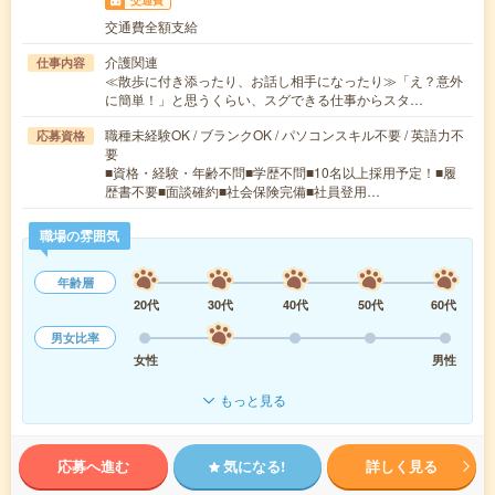
交通費
交通費全額支給
介護関連
仕事内容
≪散歩に付き添ったり、お話し相手になったり≫「え？意外
に簡単！」と思うくらい、スグできる仕事からスタ…
職種未経験OK / ブランクOK / パソコンスキル不要 / 英語力不
応募資格
要
■資格・経験・年齢不問■学歴不問■10名以上採用予定！■履
歴書不要■面談確約■社会保険完備■社員登用…
職場の雰囲気
年齢層
20代
30代
40代
50代
60代
男女比率
女性
男性
もっと見る
応募へ進む
気になる!
詳しく見る