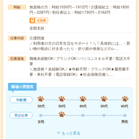
無資格の方：時給1530円～1912円 / 介護福祉士：時給1830
時給
円～2287円 / 初任者以上：時給1730円～2162円
交通費
全額支給
介護関連
仕事内容
／利用者の方の日常生活をサポート！＼▽具体的には…・買
い物や散歩に付き添ったり・折り紙や体操などのレ…
職種未経験OK / ブランクOK / パソコンスキル不要 / 英語力不
応募資格
要
＼無資格＊未経験OK／★年齢不問・ブランクOK★履歴書不
要・来社不要（電話登録OK）★社会保険完備＼…
職場の雰囲気
年齢層
20代
30代
40代
50代
60代
男女比率
女性
男性
もっと見る