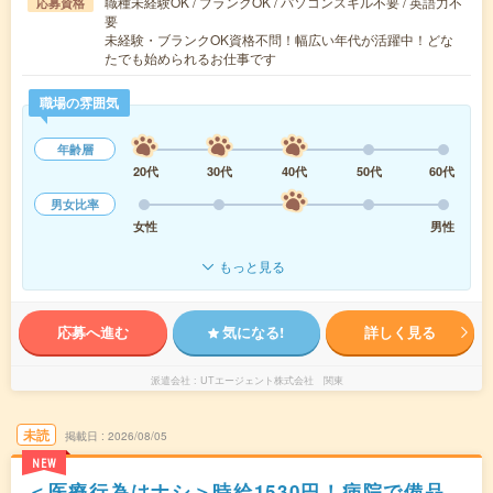
職種未経験OK / ブランクOK / パソコンスキル不要 / 英語力不
応募資格
要
未経験・ブランクOK資格不問！幅広い年代が活躍中！どな
たでも始められるお仕事です
職場の雰囲気
年齢層
20代
30代
40代
50代
60代
男女比率
女性
男性
もっと見る
応募へ進む
気になる!
詳しく見る
派遣会社
UTエージェント株式会社 関東
未読
掲載日
2026/08/05
NEW
＜医療行為はナシ＞時給1530円！病院で備品