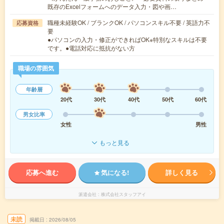
既存のExcelフォームへのデータ入力・図や画…
職種未経験OK / ブランクOK / パソコンスキル不要 / 英語力不
応募資格
要
●パソコンの入力・修正ができればOK※特別なスキルは不要
です。●電話対応に抵抗がない方
職場の雰囲気
年齢層
20代
30代
40代
50代
60代
男女比率
女性
男性
もっと見る
応募へ進む
気になる!
詳しく見る
派遣会社
株式会社スタッフアイ
未読
掲載日
2026/08/05