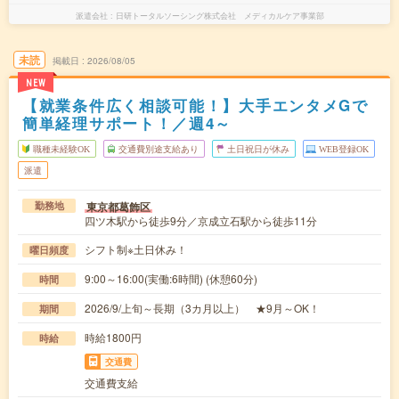
派遣会社
日研トータルソーシング株式会社 メディカルケア事業部
未読
掲載日
2026/08/05
NEW
【就業条件広く相談可能！】大手エンタメGで
簡単経理サポート！／週4～
職種未経験OK
交通費別途支給あり
土日祝日が休み
WEB登録OK
派遣
東京都葛飾区
勤務地
四ツ木駅から徒歩9分／京成立石駅から徒歩11分
シフト制※土日休み！
曜日頻度
9:00～16:00(実働:6時間) (休憩60分)
時間
2026/9/上旬～長期（3カ月以上） ★9月～OK！
期間
時給1800円
時給
交通費
交通費支給