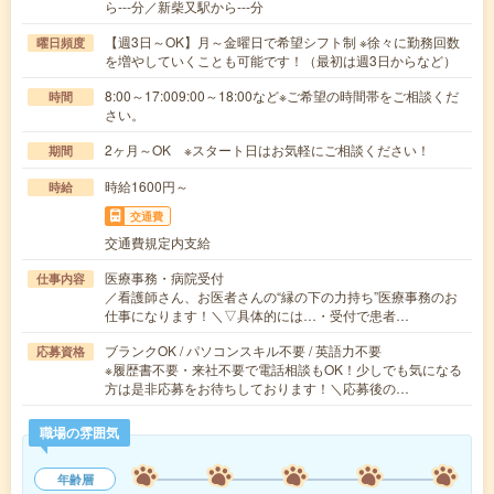
ら---分／新柴又駅から---分
【週3日～OK】月～金曜日で希望シフト制 ※徐々に勤務回数
曜日頻度
を増やしていくことも可能です！（最初は週3日からなど）
8:00～17:009:00～18:00など※ご希望の時間帯をご相談くだ
時間
さい。
2ヶ月～OK ※スタート日はお気軽にご相談ください！
期間
時給1600円～
時給
交通費
交通費規定内支給
医療事務・病院受付
仕事内容
／看護師さん、お医者さんの“縁の下の力持ち”医療事務のお
仕事になります！＼▽具体的には…・受付で患者…
ブランクOK / パソコンスキル不要 / 英語力不要
応募資格
※履歴書不要・来社不要で電話相談もOK！少しでも気になる
方は是非応募をお待ちしております！＼応募後の…
職場の雰囲気
年齢層