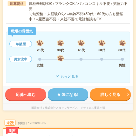
職種未経験OK / ブランクOK / パソコンスキル不要 / 英語力不
応募資格
要
＼無資格・未経験OK／※年齢不問※50代・60代の方も活躍
中！※履歴書不要・来社不要で電話相談もOK…
職場の雰囲気
年齢層
20代
30代
40代
50代
60代
男女比率
女性
男性
もっと見る
応募へ進む
気になる!
詳しく見る
派遣会社
株式会社スタッフサービス メディカル事業本部
未読
掲載日
2026/08/05
NEW