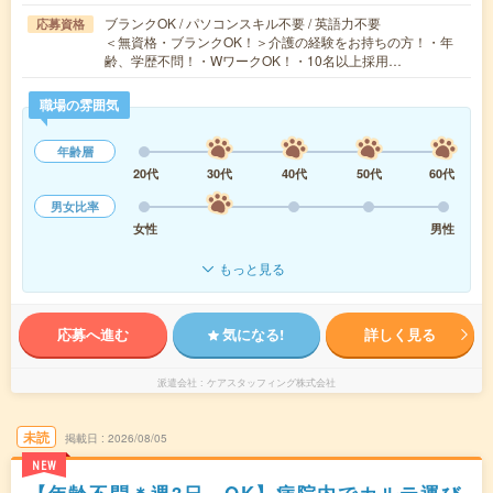
ブランクOK / パソコンスキル不要 / 英語力不要
応募資格
＜無資格・ブランクOK！＞介護の経験をお持ちの方！・年
齢、学歴不問！・WワークOK！・10名以上採用…
職場の雰囲気
年齢層
20代
30代
40代
50代
60代
男女比率
女性
男性
もっと見る
応募へ進む
気になる!
詳しく見る
派遣会社
ケアスタッフィング株式会社
未読
掲載日
2026/08/05
NEW