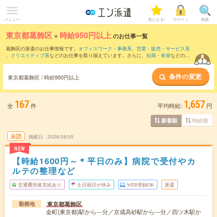
メニュー
気になる!
ログイン
検索
東京都葛飾区
×
時給950円以上
のお仕事一覧
葛飾区の派遣のお仕事情報です。
オフィスワーク・事務系
、
営業・販売・サービス系
、
クリエイティブ系
などのお仕事を取り揃えています。さらに、
短期
・
単発
などの期
間や、
職種未経験OK
などのこだわり条件で絞り込んでいただけます。
条件の変更
時給
1250円以上
・
1800円以上
の求人はこちら
東京都葛飾区 / 時給950円以上
当サイトでは法令を遵守し、最低賃金以上の求人のみを掲載しています。
167
1,657
全
件
平均時給:
円
時給順
新着順
未読
掲載日
2026/08/05
NEW
【時給1600円～＊平日のみ】病院で受付やカ
ルテの整理など
交通費別途支給あり
土日祝日が休み
WEB登録OK
派遣
東京都葛飾区
勤務地
金町(東京都)駅から---分／京成高砂駅から---分／四ツ木駅か