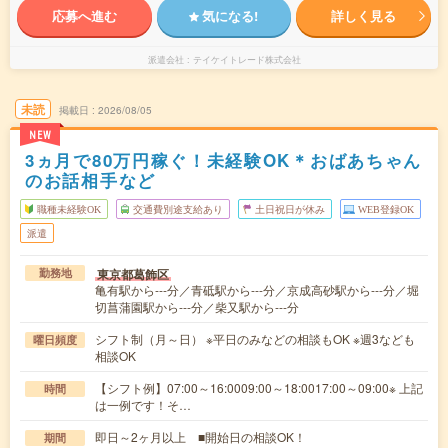
応募へ進む
気になる!
詳しく見る
派遣会社
テイケイトレード株式会社
未読
掲載日
2026/08/05
NEW
3ヵ月で80万円稼ぐ！未経験OK＊おばあちゃん
のお話相手など
職種未経験OK
交通費別途支給あり
土日祝日が休み
WEB登録OK
派遣
東京都葛飾区
勤務地
亀有駅から---分／青砥駅から---分／京成高砂駅から---分／堀
切菖蒲園駅から---分／柴又駅から---分
シフト制（月～日） ※平日のみなどの相談もOK ※週3なども
曜日頻度
相談OK
【シフト例】07:00～16:0009:00～18:0017:00～09:00※ 上記
時間
は一例です！そ…
即日～2ヶ月以上 ■開始日の相談OK！
期間