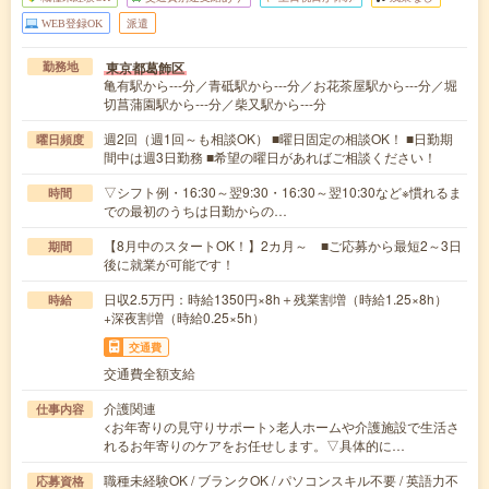
WEB登録OK
派遣
東京都葛飾区
勤務地
亀有駅から---分／青砥駅から---分／お花茶屋駅から---分／堀
切菖蒲園駅から---分／柴又駅から---分
週2回（週1回～も相談OK） ■曜日固定の相談OK！ ■日勤期
曜日頻度
間中は週3日勤務 ■希望の曜日があればご相談ください！
▽シフト例・16:30～翌9:30・16:30～翌10:30など※慣れるま
時間
での最初のうちは日勤からの…
【8月中のスタートOK！】2カ月～ ■ご応募から最短2～3日
期間
後に就業が可能です！
日収2.5万円：時給1350円×8h＋残業割増（時給1.25×8h）
時給
+深夜割増（時給0.25×5h）
交通費
交通費全額支給
介護関連
仕事内容
<お年寄りの見守りサポート>老人ホームや介護施設で生活さ
れるお年寄りのケアをお任せします。▽具体的に…
職種未経験OK / ブランクOK / パソコンスキル不要 / 英語力不
応募資格