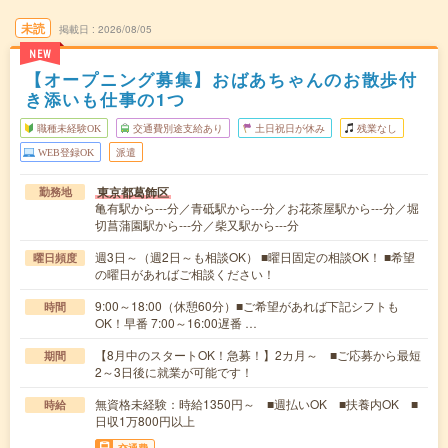
未読
掲載日
2026/08/05
NEW
【オープニング募集】おばあちゃんのお散歩付
き添いも仕事の1つ
職種未経験OK
交通費別途支給あり
土日祝日が休み
残業なし
WEB登録OK
派遣
東京都葛飾区
勤務地
亀有駅から---分／青砥駅から---分／お花茶屋駅から---分／堀
切菖蒲園駅から---分／柴又駅から---分
週3日～（週2日～も相談OK） ■曜日固定の相談OK！ ■希望
曜日頻度
の曜日があればご相談ください！
9:00～18:00（休憩60分）■ご希望があれば下記シフトも
時間
OK！早番 7:00～16:00遅番 …
【8月中のスタートOK！急募！】2カ月～ ■ご応募から最短
期間
2～3日後に就業が可能です！
無資格未経験：時給1350円～ ■週払いOK ■扶養内OK ■
時給
日収1万800円以上