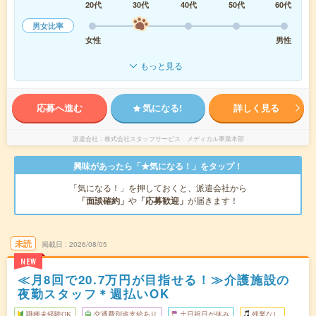
20代
30代
40代
50代
60代
男女比率
女性
男性
もっと見る
応募へ進む
気になる!
詳しく見る
派遣会社
株式会社スタッフサービス メディカル事業本部
興味があったら「★気になる！」をタップ！
「気になる！」を押しておくと、派遣会社から
「面談確約」
や
「応募歓迎」
が届きます！
未読
掲載日
2026/08/05
NEW
≪月8回で20.7万円が目指せる！≫介護施設の
夜勤スタッフ＊週払いOK
職種未経験OK
交通費別途支給あり
土日祝日が休み
残業なし