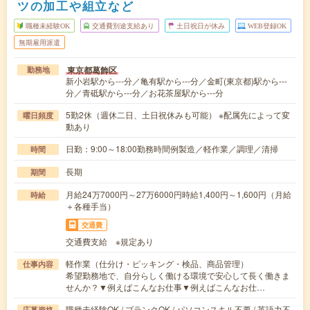
ツの加工や組立など
職種未経験OK
交通費別途支給あり
土日祝日が休み
WEB登録OK
無期雇用派遣
東京都葛飾区
勤務地
新小岩駅から---分／亀有駅から---分／金町(東京都)駅から---
分／青砥駅から---分／お花茶屋駅から---分
5勤2休（週休二日、土日祝休みも可能） ※配属先によって変
曜日頻度
動あり
日勤：9:00～18:00勤務時間例製造／軽作業／調理／清掃
時間
長期
期間
月給24万7000円～27万6000円時給1,400円～1,600円（月給
時給
＋各種手当）
交通費
交通費支給 ※規定あり
軽作業（仕分け・ピッキング・検品、商品管理）
仕事内容
希望勤務地で、自分らしく働ける環境で安心して長く働きま
せんか？▼例えばこんなお仕事▼例えばこんなお仕…
職種未経験OK / ブランクOK / パソコンスキル不要 / 英語力不
応募資格