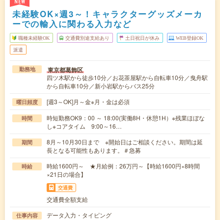
NEW
未経験OK×週3～！キャラクターグッズメーカ
ーでの輸入に関わる入力など
職種未経験OK
交通費別途支給あり
土日祝日が休み
WEB登録OK
派遣
東京都葛飾区
勤務地
四ツ木駅から徒歩10分／お花茶屋駅から自転車10分／曳舟駅
から自転車10分／新小岩駅からバス25分
[週3～OK]月～金※月・金は必須
曜日頻度
時短勤務OK9：00 ～ 18:00(実働8H・休憩1H）※残業ほぼな
時間
し※コアタイム 9:00～16…
8月～10月30日まで ※開始日はご相談ください。期間は延
期間
長となる可能性もあります。＃急募
時給1600円～ ★月給例：26万円～【時給1600円×8時間
時給
×21日の場合】
交通費
交通費全額支給
データ入力・タイピング
仕事内容