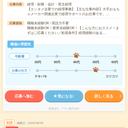
経理・財務・会計・英文経理
仕事内容
【エンタメ企業での経理事務】【主な仕事内容】大手おもち
ゃメーカー関連企業で経理サポートのお仕事です。…
職種未経験OK / 英語力不要
応募資格
職種未経験OK！業界未経験OK！【こんな方におススメ！ま
ずはご応募ください／歓迎条件】経理経験のある…
職場の雰囲気
年齢層
20代
30代
40代
50代
60代
仕事の仕方
テキパキ
コツコツ
応募へ進む
気になる!
詳しく見る
派遣会社
アデコ株式会社
未読
掲載日
2026/08/05