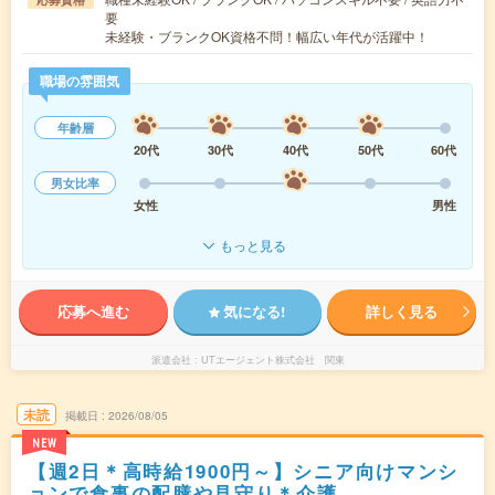
要
未経験・ブランクOK資格不問！幅広い年代が活躍中！
職場の雰囲気
年齢層
20代
30代
40代
50代
60代
男女比率
女性
男性
もっと見る
応募へ進む
気になる!
詳しく見る
派遣会社
UTエージェント株式会社 関東
未読
掲載日
2026/08/05
NEW
【週2日＊高時給1900円～】シニア向けマンシ
ョンで食事の配膳や見守り＊介護