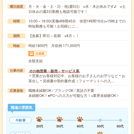
月・火・金・土・日・祝(週5日) ※水・木お休みです♪ ※土
曜日頻度
日休みの週3日勤務も相談可能です！
10:00～16:00(実働4時間45分 休憩1時間15分)※15時までの
時間
時短勤務も可能！お気軽にご…
【急募】即日～長期 ※8月～！
期間
時給1800円 月収例 171,000円
時給
交通費
全額支給
その他営業・販売・サービス系
仕事内容
＊営業がお客様対応中、お客様のお子さんのお守りなど＊お
茶出し＊見積書や契約書作成（フォーマットへの入…
職種未経験OK / ブランクOK / 英語力不要
応募資格
未経験OK！●PCへの入力が可能な方！※業界未経験OK！
職場の雰囲気
年齢層
20代
30代
40代
50代
60代