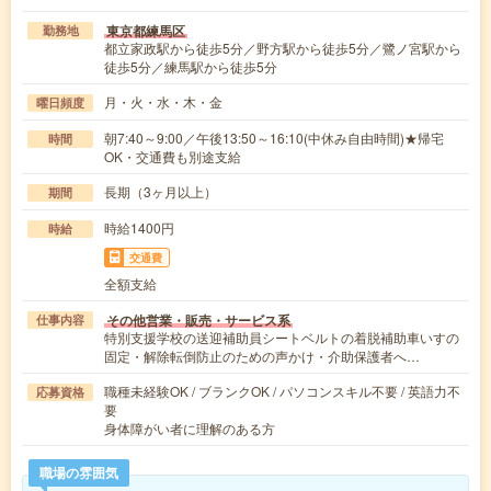
東京都練馬区
勤務地
都立家政駅から徒歩5分／野方駅から徒歩5分／鷺ノ宮駅から
徒歩5分／練馬駅から徒歩5分
月・火・水・木・金
曜日頻度
朝7:40～9:00／午後13:50～16:10(中休み自由時間)★帰宅
時間
OK・交通費も別途支給
長期（3ヶ月以上）
期間
時給1400円
時給
交通費
全額支給
その他営業・販売・サービス系
仕事内容
特別支援学校の送迎補助員シートベルトの着脱補助車いすの
固定・解除転倒防止のための声かけ・介助保護者へ…
職種未経験OK / ブランクOK / パソコンスキル不要 / 英語力不
応募資格
要
身体障がい者に理解のある方
職場の雰囲気