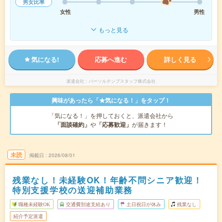
男女比率
女性
男性
もっと見る
気になる!
応募へ進む
詳しく見る
派遣会社
パーソルテンプスタッフ株式会社
興味があったら「★気になる！」をタップ！
「気になる！」を押しておくと、派遣会社から
「面談確約」
や
「応募歓迎」
が届きます！
未読
掲載日
2026/08/01
残業なし！未経験OK！年齢不問シニア歓迎！
特別支援学校の送迎補助業務
職種未経験OK
交通費別途支給あり
土日祝日が休み
残業なし
紹介予定派遣