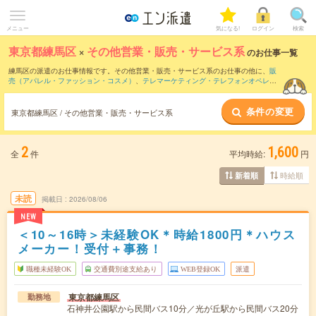
メニュー
気になる!
ログイン
検索
東京都練馬区
×
その他営業・販売・サービス系
のお仕事一覧
練馬区の派遣のお仕事情報です。その他営業・販売・サービス系のお仕事の他に、
販
売（アパレル・ファッション・コスメ）
、
テレマーケティング・テレフォンオペレー
ター・コールセンター
、
窓口・ショールーム・カウンター受付
などを取り揃えていま
す。さらに、
短期
・
単発
などの期間や、
職種未経験OK
などのこだわり条件で絞り込ん
条件の変更
でいただけます。
東京都練馬区 / その他営業・販売・サービス系
2
1,600
全
件
平均時給:
円
時給順
新着順
未読
掲載日
2026/08/06
NEW
＜10～16時＞未経験OK＊時給1800円＊ハウス
メーカー！受付＋事務！
職種未経験OK
交通費別途支給あり
WEB登録OK
派遣
東京都練馬区
勤務地
石神井公園駅から民間バス10分／光が丘駅から民間バス20分