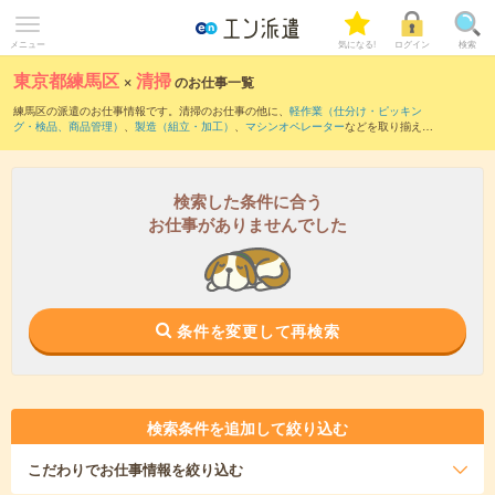
メニュー
気になる!
ログイン
検索
東京都練馬区
×
清掃
のお仕事一覧
練馬区の派遣のお仕事情報です。清掃のお仕事の他に、
軽作業（仕分け・ピッキン
グ・検品、商品管理）
、
製造（組立・加工）
、
マシンオペレーター
などを取り揃えて
います。さらに、
短期
・
単発
などの期間や、
職種未経験OK
などのこだわり条件で絞り
込んでいただけます。職種辞典：
清掃のお仕事とは？とは？
検索した条件に合う
お仕事がありませんでした
条件を変更して再検索
検索条件を追加して絞り込む
こだわり
でお仕事情報を絞り込む