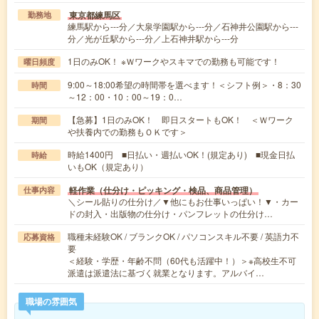
東京都練馬区
勤務地
練馬駅から---分／大泉学園駅から---分／石神井公園駅から---
分／光が丘駅から---分／上石神井駅から---分
1日のみOK！ ※Ｗワークやスキマでの勤務も可能です！
曜日頻度
9:00～18:00希望の時間帯を選べます！＜シフト例＞・8：30
時間
～12：00・10：00～19：0…
【急募】1日のみOK！ 即日スタートもOK！ ＜Ｗワーク
期間
や扶養内での勤務もＯＫです＞
時給1400円 ■日払い・週払いOK！(規定あり) ■現金日払
時給
いもOK（規定あり）
軽作業（仕分け・ピッキング・検品、商品管理）
仕事内容
＼シール貼りの仕分け／▼他にもお仕事いっぱい！▼・カー
ドの封入・出版物の仕分け・パンフレットの仕分け…
職種未経験OK / ブランクOK / パソコンスキル不要 / 英語力不
応募資格
要
＜経験・学歴・年齢不問（60代も活躍中！）＞※高校生不可
派遣は派遣法に基づく就業となります。アルバイ…
職場の雰囲気