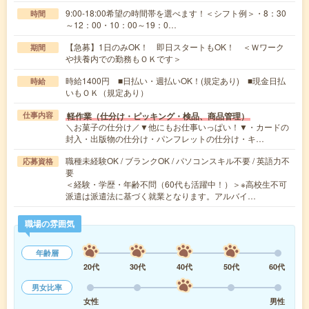
9:00-18:00希望の時間帯を選べます！＜シフト例＞・8：30
時間
～12：00・10：00～19：0…
【急募】1日のみOK！ 即日スタートもOK！ ＜Ｗワーク
期間
や扶養内での勤務もＯＫです＞
時給1400円 ■日払い・週払いOK！(規定あり) ■現金日払
時給
いもＯＫ（規定あり）
軽作業（仕分け・ピッキング・検品、商品管理）
仕事内容
＼お菓子の仕分け／▼他にもお仕事いっぱい！▼・カードの
封入・出版物の仕分け・パンフレットの仕分け・キ…
職種未経験OK / ブランクOK / パソコンスキル不要 / 英語力不
応募資格
要
＜経験・学歴・年齢不問（60代も活躍中！）＞※高校生不可
派遣は派遣法に基づく就業となります。アルバイ…
職場の雰囲気
年齢層
20代
30代
40代
50代
60代
男女比率
女性
男性