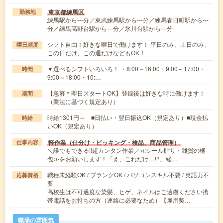
東京都練馬区
勤務地
練馬駅から---分／東武練馬駅から---分／練馬春日町駅から---
分／練馬高野台駅から---分／氷川台駅から---分
シフト自由！好きな曜日で働けます！ 平日のみ、土日のみ、
曜日頻度
この日だけ、この週だけなどもOK！
▼選べるシフトいろいろ！ ・8:00～16:00・9:00～17:00・
時間
9:00～18:00・10:…
【急募＊即日スタートOK】登録後は好きな時に働けます！
期間
（業法に基づく規定あり）
時給1301円～ ■日払い・翌日振込OK（規定あり）■現金払
時給
いOK（規定あり）
軽作業（仕分け・ピッキング・検品、商品管理）
仕事内容
＼誰でもできる!!超カンタン作業／≪シール貼り・雑貨の梱
包≫をお願いします！「え、これだけ…!?」経…
職種未経験OK / ブランクOK / パソコンスキル不要 / 英語力不
応募資格
要
高校生は不可過度な染髪、ヒゲ、ネイルはご遠慮ください携
帯電話をお持ちの方（連絡に必要なため）【雇用契…
職場の雰囲気