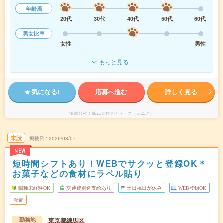
年齢層
20代
30代
40代
50代
60代
男女比率
女性
男性
もっと見る
気になる!
応募へ進む
詳しく見る
派遣会社
株式会社マイワーク（シニア）
未読
掲載日
2026/08/07
NEW
短時間シフトあり！WEBでサクッと登録OK＊
お菓子などの食材にラベル貼り
職種未経験OK
交通費別途支給あり
土日祝日が休み
WEB登録OK
派遣
東京都練馬区
勤務地