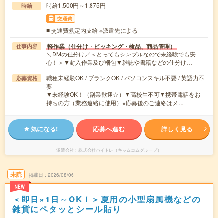
時給1,500円～1,875円
時給
交通費
■ 交通費規定内支給 ※派遣先による
軽作業（仕分け・ピッキング・検品、商品管理）
仕事内容
＼DMの仕分け／＜とってもシンプルなので未経験でも安
心！＞▼封入作業及び梱包▼雑誌や書籍などの仕分け…
職種未経験OK / ブランクOK / パソコンスキル不要 / 英語力不
応募資格
要
▼未経験OK！（副業歓迎☆）▼高校生不可▼携帯電話をお
持ちの方（業務連絡に使用）※応募後のご連絡はメ…
気になる!
応募へ進む
詳しく見る
派遣会社
株式会社バイトレ（キャムコムグループ）
未読
掲載日
2026/08/06
NEW
＜即日×1日～OK！＞夏用の小型扇風機などの
雑貨にペタッとシール貼り