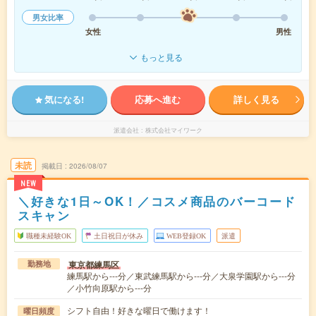
男女比率
女性
男性
もっと見る
気になる!
応募へ進む
詳しく見る
派遣会社
株式会社マイワーク
未読
掲載日
2026/08/07
NEW
＼好きな1日～OK！／コスメ商品のバーコード
スキャン
職種未経験OK
土日祝日が休み
WEB登録OK
派遣
東京都練馬区
勤務地
練馬駅から---分／東武練馬駅から---分／大泉学園駅から---分
／小竹向原駅から---分
シフト自由！好きな曜日で働けます！
曜日頻度