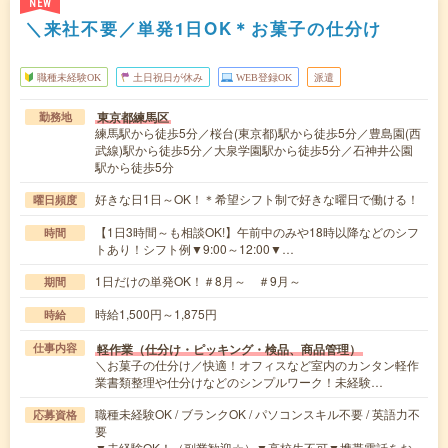
NEW
＼来社不要／単発1日OK＊お菓子の仕分け
職種未経験OK
土日祝日が休み
WEB登録OK
派遣
東京都練馬区
勤務地
練馬駅から徒歩5分／桜台(東京都)駅から徒歩5分／豊島園(西
武線)駅から徒歩5分／大泉学園駅から徒歩5分／石神井公園
駅から徒歩5分
好きな日1日～OK！＊希望シフト制で好きな曜日で働ける！
曜日頻度
【1日3時間～も相談OK!】午前中のみや18時以降などのシフ
時間
トあり！シフト例▼9:00～12:00▼…
1日だけの単発OK！＃8月～ ＃9月～
期間
時給1,500円～1,875円
時給
軽作業（仕分け・ピッキング・検品、商品管理）
仕事内容
＼お菓子の仕分け／快適！オフィスなど室内のカンタン軽作
業書類整理や仕分けなどのシンプルワーク！未経験…
職種未経験OK / ブランクOK / パソコンスキル不要 / 英語力不
応募資格
要
▼未経験OK！（副業歓迎☆）▼高校生不可▼携帯電話をお