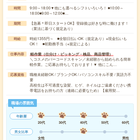
9:00～18:00▼他にも選べるシフトいろいろ！ ■10:00～
時間
18:00■9:00～12:00■…
【急募＊即日スタートOK】登録後は好きな時に働けます！
期間
（業法に基づく規定あり）
時給1355円～ ■全額日払いOK（規定あり）※現金払いも
時給
OK！ ■初勤務手当（※規定による）
軽作業（仕分け・ピッキング・検品、商品管理）
仕事内容
＼コスメのバーコードスキャン／未経験から始められる簡単
軽作業。ご応募お待ちしております！▼ 他にこん…
職種未経験OK / ブランクOK / パソコンスキル不要 / 英語力不
応募資格
要
高校生は不可過度な染髪、ヒゲ、ネイルはご遠慮ください携
帯電話をお持ちの方（連絡に必要なため）【雇用契…
職場の雰囲気
年齢層
20代
30代
40代
50代
60代
男女比率
女性
男性