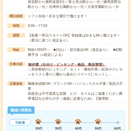
保谷駅から無料送迎3分／富士見台駅から---分／練馬高野台
駅から---分／石神井公園駅から---分／大泉学園駅から---分
シフト自由！好きな曜日で働けます！
曜日頻度
9:00～17:00
時間
【急募＊即日スタートOK】登録後は好きな時に働けます！
期間
（業法に基づく規定あり）
時給1355円～ ■日払い・翌日振込OK（規定あり） ■初勤
時給
務手当（※規定による）
軽作業（仕分け・ピッキング・検品、商品管理）
仕事内容
＼美術教材のピッキング・セット・梱包作業／絵具やクレヨ
ンをリスト通りに棚から集めたりケースにセットし…
職種未経験OK / ブランクOK / パソコンスキル不要 / 英語力不
応募資格
要
高校生は不可過度な染髪、ヒゲ、ネイルはご遠慮ください携
帯電話をお持ちの方（連絡に必要なため）【雇用契…
職場の雰囲気
年齢層
20代
30代
40代
50代
60代