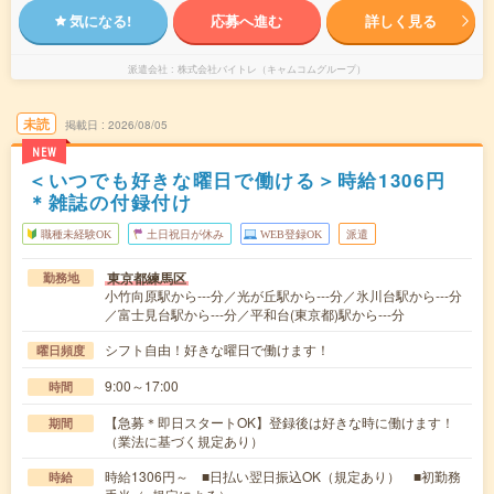
気になる!
応募へ進む
詳しく見る
派遣会社
株式会社バイトレ（キャムコムグループ）
未読
掲載日
2026/08/05
NEW
＜いつでも好きな曜日で働ける＞時給1306円
＊雑誌の付録付け
職種未経験OK
土日祝日が休み
WEB登録OK
派遣
東京都練馬区
勤務地
小竹向原駅から---分／光が丘駅から---分／氷川台駅から---分
／富士見台駅から---分／平和台(東京都)駅から---分
シフト自由！好きな曜日で働けます！
曜日頻度
9:00～17:00
時間
【急募＊即日スタートOK】登録後は好きな時に働けます！
期間
（業法に基づく規定あり）
時給1306円～ ■日払い翌日振込OK（規定あり） ■初勤務
時給