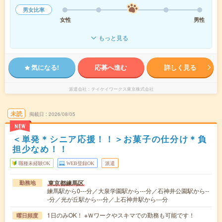
男女比率
女性
男性
もっと見る
気になる!
応募へ進む
詳しく見る
派遣会社
テイケイワークス東京株式会社
未読
掲載日
2026/08/05
NEW
＜単発＊シニア応援！！＞お菓子の仕分け＊負
担少なめ！！
職種未経験OK
WEB登録OK
派遣
東京都練馬区
勤務地
練馬駅から0---分／大泉学園駅から---分／石神井公園駅から--
-分／光が丘駅から---分／上石神井駅から---分
1日のみOK！ ※Ｗワークやスキマでの勤務も可能です！
曜日頻度