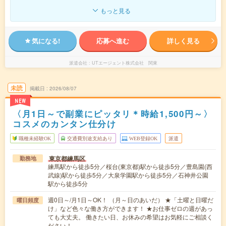
もっと見る
気になる!
応募へ進む
詳しく見る
派遣会社
UTエージェント株式会社 関東
未読
掲載日
2026/08/07
NEW
〈月1日～で副業にピッタリ＊時給1,500円～〉
コスメのカンタン仕分け
職種未経験OK
交通費別途支給あり
WEB登録OK
派遣
東京都練馬区
勤務地
練馬駅から徒歩5分／桜台(東京都)駅から徒歩5分／豊島園(西
武線)駅から徒歩5分／大泉学園駅から徒歩5分／石神井公園
駅から徒歩5分
週0日～/月1日～OK！ （月～日のあいだ） ★「土曜と日曜だ
曜日頻度
け」など色々な働き方ができます！ ★お仕事ゼロの週があっ
ても大丈夫。 働きたい日、お休みの希望はお気軽にご相談く
ださい！