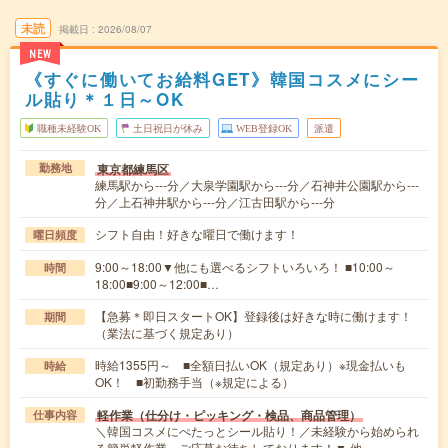
未読
掲載日
2026/08/07
NEW
《すぐに働いてお給料GET》韓国コスメにシー
ル貼り＊１日～OK
職種未経験OK
土日祝日が休み
WEB登録OK
派遣
東京都練馬区
勤務地
練馬駅から---分／大泉学園駅から---分／石神井公園駅から---
分／上石神井駅から---分／江古田駅から---分
シフト自由！好きな曜日で働けます！
曜日頻度
9:00～18:00▼他にも選べるシフトいろいろ！ ■10:00～
時間
18:00■9:00～12:00■…
【急募＊即日スタートOK】登録後は好きな時に働けます！
期間
（業法に基づく規定あり）
時給1355円～ ■全額日払いOK（規定あり）※現金払いも
時給
OK！ ■初勤務手当（※規定による）
軽作業（仕分け・ピッキング・検品、商品管理）
仕事内容
＼韓国コスメにぺたっとシール貼り！／未経験から始められ
る簡単軽作業。ご応募お待ちしております！▼ 他…