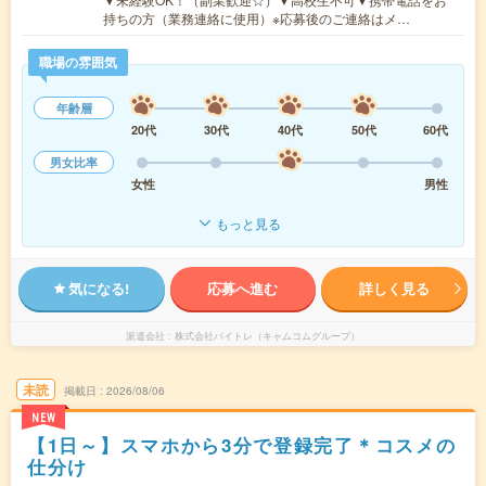
持ちの方（業務連絡に使用）※応募後のご連絡はメ…
職場の雰囲気
年齢層
20代
30代
40代
50代
60代
男女比率
女性
男性
もっと見る
気になる!
応募へ進む
詳しく見る
派遣会社
株式会社バイトレ（キャムコムグループ）
未読
掲載日
2026/08/06
NEW
【1日～】スマホから3分で登録完了＊コスメの
仕分け