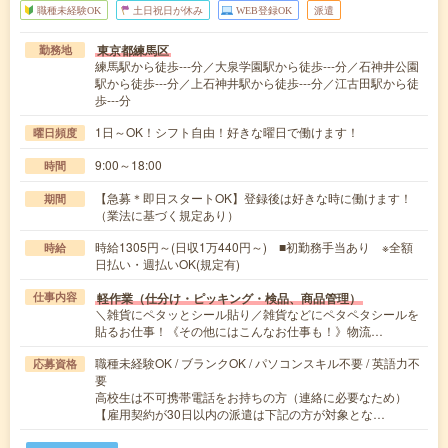
職種未経験OK
土日祝日が休み
WEB登録OK
派遣
東京都練馬区
勤務地
練馬駅から徒歩---分／大泉学園駅から徒歩---分／石神井公園
駅から徒歩---分／上石神井駅から徒歩---分／江古田駅から徒
歩---分
1日～OK！シフト自由！好きな曜日で働けます！
曜日頻度
9:00～18:00
時間
【急募＊即日スタートOK】登録後は好きな時に働けます！
期間
（業法に基づく規定あり）
時給1305円～(日収1万440円～) ■初勤務手当あり ※全額
時給
日払い・週払いOK(規定有)
軽作業（仕分け・ピッキング・検品、商品管理）
仕事内容
＼雑貨にペタッとシール貼り／雑貨などにペタペタシールを
貼るお仕事！《その他にはこんなお仕事も！》物流…
職種未経験OK / ブランクOK / パソコンスキル不要 / 英語力不
応募資格
要
高校生は不可携帯電話をお持ちの方（連絡に必要なため）
【雇用契約が30日以内の派遣は下記の方が対象とな…