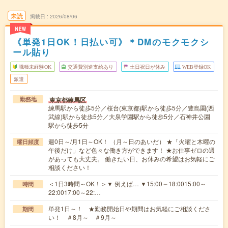
未読
掲載日
2026/08/06
NEW
《単発1日OK！日払い可》＊DMのモクモクシ
ール貼り
職種未経験OK
交通費別途支給あり
土日祝日が休み
WEB登録OK
派遣
東京都練馬区
勤務地
練馬駅から徒歩5分／桜台(東京都)駅から徒歩5分／豊島園(西
武線)駅から徒歩5分／大泉学園駅から徒歩5分／石神井公園
駅から徒歩5分
週0日～/月1日～OK！ （月～日のあいだ） ★「火曜と木曜の
曜日頻度
午後だけ」など色々な働き方ができます！ ★お仕事ゼロの週
があっても大丈夫。 働きたい日、お休みの希望はお気軽にご
相談ください！
＜1日3時間～OK！＞▼ 例えば… ▼15:00～18:0015:00～
時間
22:0017:00～22:…
単発1日～！ ★勤務開始日や期間はお気軽にご相談くださ
期間
い！ ＃8月～ ＃9月～