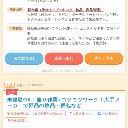
手当（※規定による）
軽作業（仕分け・ピッキング・検品、商品管理）
仕事内容
＼雑誌に付録をつけるだけ／ポーチやトートバッグなど軽い
ものを扱います！シンプルな作業なので未経験でも…
職種未経験OK / ブランクOK / パソコンスキル不要 / 英語力不
応募資格
要
高校生は不可過度な染髪、ヒゲ、ネイルはご遠慮ください携
帯電話をお持ちの方（連絡に必要なため）【雇用契…
気になる!
応募へ進む
詳しく見る
派遣会社
テイケイトレード株式会社
未読
掲載日
2026/08/05
NEW
未経験OK！座り作業×コツコツワーク！大手メ
ーカ―で部品の検品・梱包など
職種未経験OK
交通費別途支給あり
土日祝日が休み
WEB登録OK
無期雇用派遣