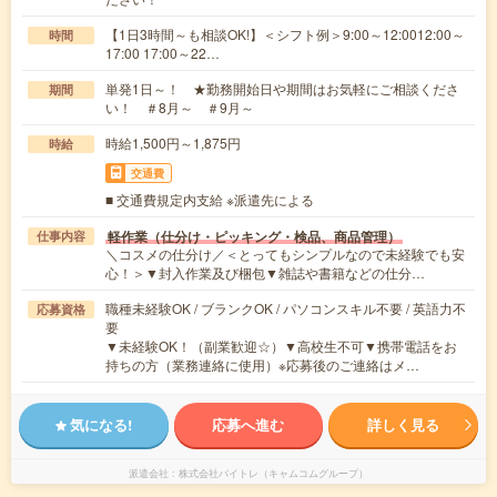
【1日3時間～も相談OK!】＜シフト例＞9:00～12:0012:00～
時間
17:00 17:00～22…
単発1日～！ ★勤務開始日や期間はお気軽にご相談くださ
期間
い！ ＃8月～ ＃9月～
時給1,500円～1,875円
時給
交通費
■ 交通費規定内支給 ※派遣先による
軽作業（仕分け・ピッキング・検品、商品管理）
仕事内容
＼コスメの仕分け／＜とってもシンプルなので未経験でも安
心！＞▼封入作業及び梱包▼雑誌や書籍などの仕分…
職種未経験OK / ブランクOK / パソコンスキル不要 / 英語力不
応募資格
要
▼未経験OK！（副業歓迎☆）▼高校生不可▼携帯電話をお
持ちの方（業務連絡に使用）※応募後のご連絡はメ…
気になる!
応募へ進む
詳しく見る
派遣会社
株式会社バイトレ（キャムコムグループ）