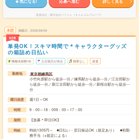
気になる!
応募へ進む
詳しく見る
派遣会社
株式会社バイトレ（キャムコムグループ）
未読
掲載日
2026/08/06
NEW
単発OK！スキマ時間で＊キャラクターグッズ
の箱詰め日払い
職種未経験OK
土日祝日が休み
残業なし
派遣
東京都練馬区
勤務地
小竹向原駅から徒歩---分／練馬駅から徒歩---分／江古田駅か
ら徒歩---分／新江古田駅から徒歩---分／新桜台駅から徒歩---
分
週1日～OK
曜日頻度
9：00～18：009：00～17：00
時間
【急募＊即日OK】
期間
時給1305円～ ■日払い・翌日振込OK（規定あり） ■初勤
時給
務手当（※規定による）