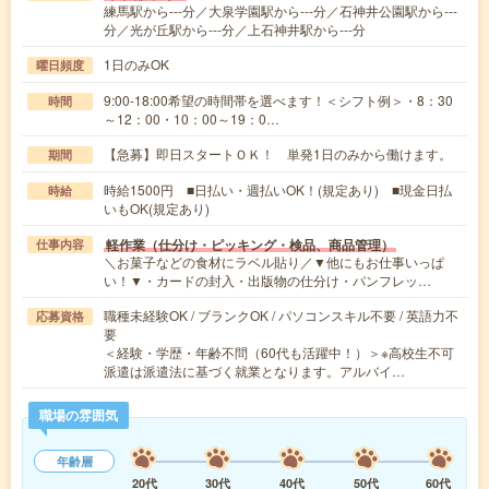
練馬駅から---分／大泉学園駅から---分／石神井公園駅から---
分／光が丘駅から---分／上石神井駅から---分
1日のみOK
曜日頻度
9:00-18:00希望の時間帯を選べます！＜シフト例＞・8：30
時間
～12：00・10：00～19：0…
【急募】即日スタートＯＫ！ 単発1日のみから働けます。
期間
時給1500円 ■日払い・週払いOK！(規定あり) ■現金日払
時給
いもOK(規定あり)
軽作業（仕分け・ピッキング・検品、商品管理）
仕事内容
＼お菓子などの食材にラベル貼り／▼他にもお仕事いっぱ
い！▼・カードの封入・出版物の仕分け・パンフレッ…
職種未経験OK / ブランクOK / パソコンスキル不要 / 英語力不
応募資格
要
＜経験・学歴・年齢不問（60代も活躍中！）＞※高校生不可
派遣は派遣法に基づく就業となります。アルバイ…
職場の雰囲気
年齢層
20代
30代
40代
50代
60代