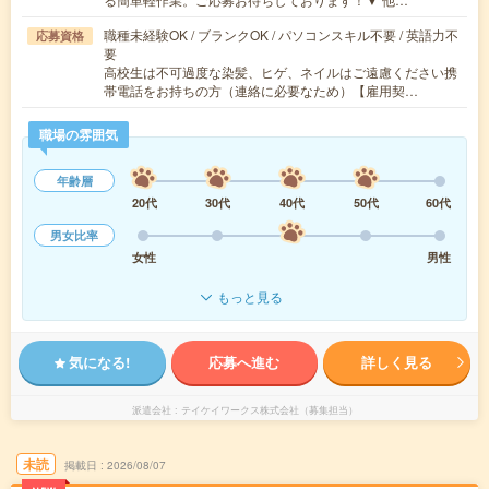
職種未経験OK / ブランクOK / パソコンスキル不要 / 英語力不
応募資格
要
高校生は不可過度な染髪、ヒゲ、ネイルはご遠慮ください携
帯電話をお持ちの方（連絡に必要なため）【雇用契…
職場の雰囲気
年齢層
20代
30代
40代
50代
60代
男女比率
女性
男性
もっと見る
気になる!
応募へ進む
詳しく見る
派遣会社
テイケイワークス株式会社（募集担当）
未読
掲載日
2026/08/07