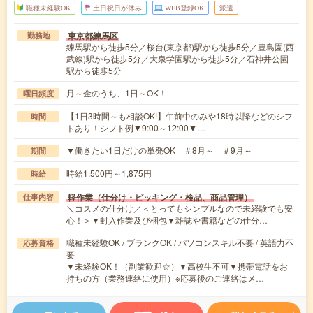
職種未経験OK
土日祝日が休み
WEB登録OK
派遣
東京都練馬区
勤務地
練馬駅から徒歩5分／桜台(東京都)駅から徒歩5分／豊島園(西
武線)駅から徒歩5分／大泉学園駅から徒歩5分／石神井公園
駅から徒歩5分
月～金のうち、1日～OK！
曜日頻度
【1日3時間～も相談OK!】午前中のみや18時以降などのシフ
時間
トあり！シフト例▼9:00～12:00▼…
▼働きたい1日だけの単発OK ＃8月～ ＃9月～
期間
時給1,500円～1,875円
時給
軽作業（仕分け・ピッキング・検品、商品管理）
仕事内容
＼コスメの仕分け／＜とってもシンプルなので未経験でも安
心！＞▼封入作業及び梱包▼雑誌や書籍などの仕分…
職種未経験OK / ブランクOK / パソコンスキル不要 / 英語力不
応募資格
要
▼未経験OK！（副業歓迎☆）▼高校生不可▼携帯電話をお
持ちの方（業務連絡に使用）※応募後のご連絡はメ…