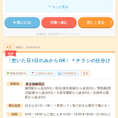
もっと見る
気になる!
応募へ進む
詳しく見る
派遣会社
株式会社マイワーク（シニア）
未読
掲載日
2026/08/05
NEW
〈空いた日1日のみからOK〉＊チラシの仕分け
職種未経験OK
土日祝日が休み
WEB登録OK
派遣
東京都練馬区
勤務地
練馬駅から徒歩5分／桜台(東京都)駅から徒歩5分／豊島園(西
武線)駅から徒歩5分／大泉学園駅から徒歩5分／石神井公園
駅から徒歩5分
好きな日1日～OK！＊希望シフト制で好きな曜日で働ける！
曜日頻度
9:00～18:00 など他にも▼10:00～19:00▼18:00～21:00など
時間