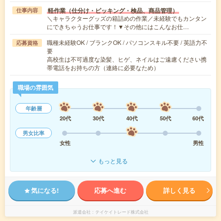
軽作業（仕分け・ピッキング・検品、商品管理）
仕事内容
＼キャラクターグッズの箱詰めの作業／未経験でもカンタン
にできちゃうお仕事です！▼その他にはこんなお仕…
職種未経験OK / ブランクOK / パソコンスキル不要 / 英語力不
応募資格
要
高校生は不可過度な染髪、ヒゲ、ネイルはご遠慮ください携
帯電話をお持ちの方（連絡に必要なため）
職場の雰囲気
年齢層
20代
30代
40代
50代
60代
男女比率
女性
男性
もっと見る
気になる!
応募へ進む
詳しく見る
派遣会社
テイケイトレード株式会社