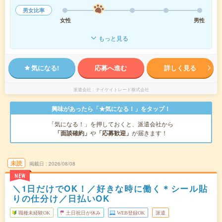
男女比率
女性
男性
もっと見る
気になる!
応募へ進む
詳しく見る
派遣会社
テイケイトレード株式会社
興味があったら「★気になる！」をタップ！
「気になる！」を押しておくと、派遣会社から
「面談確約」
や
「応募歓迎」
が届きます！
未読
掲載日
2026/08/08
NEW
＼1日だけでOK！／好きな時に働く＊シール貼
りの仕分け／日払いOK
職種未経験OK
土日祝日が休み
WEB登録OK
派遣