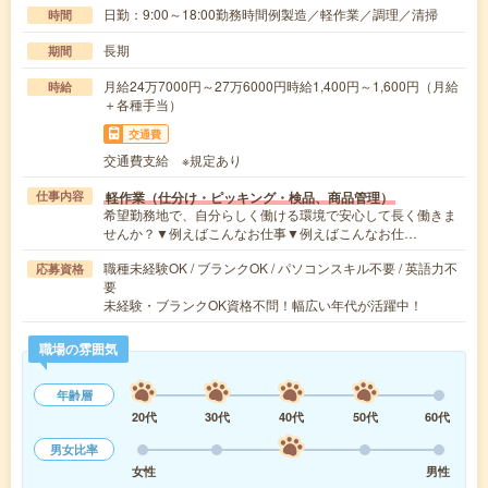
日勤：9:00～18:00勤務時間例製造／軽作業／調理／清掃
時間
長期
期間
月給24万7000円～27万6000円時給1,400円～1,600円（月給
時給
＋各種手当）
交通費
交通費支給 ※規定あり
軽作業（仕分け・ピッキング・検品、商品管理）
仕事内容
希望勤務地で、自分らしく働ける環境で安心して長く働きま
せんか？▼例えばこんなお仕事▼例えばこんなお仕…
職種未経験OK / ブランクOK / パソコンスキル不要 / 英語力不
応募資格
要
未経験・ブランクOK資格不問！幅広い年代が活躍中！
職場の雰囲気
年齢層
20代
30代
40代
50代
60代
男女比率
女性
男性