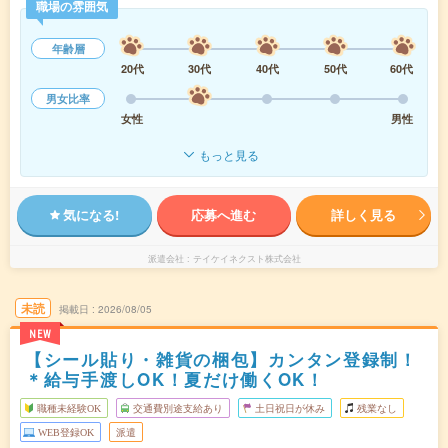
職場の雰囲気
年齢層
20代
30代
40代
50代
60代
男女比率
女性
男性
もっと見る
気になる!
応募へ進む
詳しく見る
派遣会社
テイケイネクスト株式会社
未読
掲載日
2026/08/05
NEW
【シール貼り・雑貨の梱包】カンタン登録制！
＊給与手渡しOK！夏だけ働くOK！
職種未経験OK
交通費別途支給あり
土日祝日が休み
残業なし
WEB登録OK
派遣