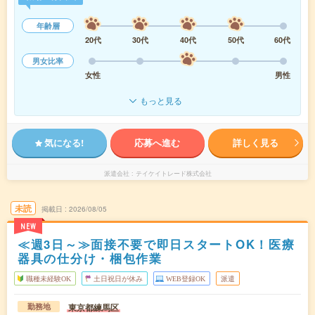
年齢層
20代
30代
40代
50代
60代
男女比率
女性
男性
もっと見る
気になる!
応募へ進む
詳しく見る
派遣会社
テイケイトレード株式会社
未読
掲載日
2026/08/05
NEW
≪週3日～≫面接不要で即日スタートOK！医療
器具の仕分け・梱包作業
職種未経験OK
土日祝日が休み
WEB登録OK
派遣
東京都練馬区
勤務地