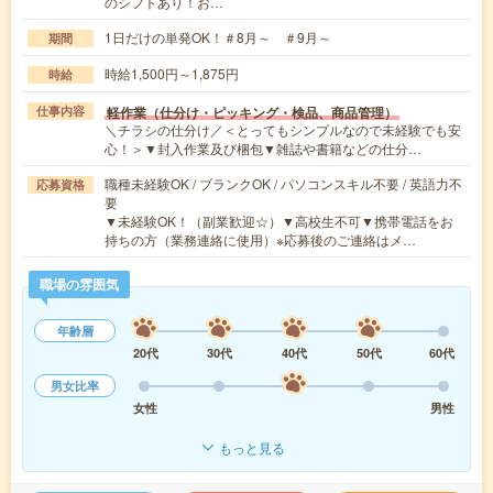
のシフトあり！お…
1日だけの単発OK！＃8月～ ＃9月～
期間
時給1,500円～1,875円
時給
軽作業（仕分け・ピッキング・検品、商品管理）
仕事内容
＼チラシの仕分け／＜とってもシンプルなので未経験でも安
心！＞▼封入作業及び梱包▼雑誌や書籍などの仕分…
職種未経験OK / ブランクOK / パソコンスキル不要 / 英語力不
応募資格
要
▼未経験OK！（副業歓迎☆）▼高校生不可▼携帯電話をお
持ちの方（業務連絡に使用）※応募後のご連絡はメ…
職場の雰囲気
年齢層
20代
30代
40代
50代
60代
男女比率
女性
男性
もっと見る