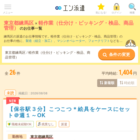
メニュー
気になる!
ログイン
検索
東京都練馬区
×
軽作業（仕分け・ピッキング・検品、商品
管理）
のお仕事一覧
練馬区の派遣のお仕事情報です。軽作業（仕分け・ピッキング・検品、商品管理）の
お仕事の他に、
製造（組立・加工）
、
マシンオペレーター
、
フォークリフト
などを取
り揃えています。さらに、
短期
・
単発
などの期間や、
職種未経験OK
などのこだわり条
件で絞り込んでいただけます。職種辞典：
軽作業（仕分け・ピッキング・検品、商品
東京都練馬区 / 軽作業（仕分け・ピッキング・検品、商
条件の変更
管理）のお仕事とは？とは？
品管理）
26
1,404
全
件
平均時給:
円
時給順
新着順
未読
掲載日
2026/08/08
NEW
【保谷駅３分】こつこつ＊絵具をケースにセッ
ト＠週１～OK
職種未経験OK
残業なし
派遣
東京都練馬区
勤務地