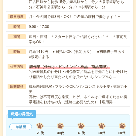
江古田駅から徒歩15分／練馬駅から---分／大泉学園駅から---
分／石神井公園駅から---分／中村橋駅から---分
月～金の間で週3日～OK！ ご希望の曜日で働けます＾＾
曜日頻度
9:00～17:30
時間
即日～長期 ＊スタート日はご相談ください＾＾ ＊事前見
期間
学もOK！
時給1410円 ▼日払いOK（規定あり） ■初勤務手当あり
時給
※規定による
軽作業（仕分け・ピッキング・検品、商品管理）
仕事内容
＼医療器具の仕分け・梱包作業／商品を行先ごとに仕分けた
り箱詰めしたり重たいものは扱わないしシンプルな…
職種未経験OK / ブランクOK / パソコンスキル不要 / 英語力不
応募資格
要
高校生は不可過度な染髪、ヒゲ、ネイルはご遠慮ください携
帯電話をお持ちの方（連絡に必要なため）【雇用契…
職場の雰囲気
年齢層
20代
30代
40代
50代
60代