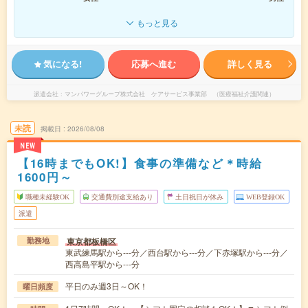
もっと見る
気になる!
応募へ進む
詳しく見る
派遣会社
マンパワーグループ株式会社 ケアサービス事業部 （医療福祉介護関連）
未読
掲載日
2026/08/08
NEW
【16時までもOK!】食事の準備など＊時給
1600円～
職種未経験OK
交通費別途支給あり
土日祝日が休み
WEB登録OK
派遣
東京都板橋区
勤務地
東武練馬駅から---分／西台駅から---分／下赤塚駅から---分／
西高島平駅から---分
平日のみ週3日～OK！
曜日頻度