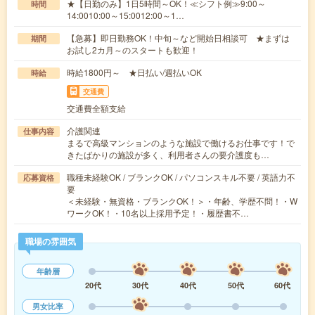
★【日勤のみ】1日5時間～OK！≪シフト例≫9:00～
時間
14:0010:00～15:0012:00～1…
【急募】即日勤務OK！中旬～など開始日相談可 ★まずは
期間
お試し2カ月～のスタートも歓迎！
時給1800円～ ★日払い/週払いOK
時給
交通費
交通費全額支給
介護関連
仕事内容
まるで高級マンションのような施設で働けるお仕事です！で
きたばかりの施設が多く、利用者さんの要介護度も…
職種未経験OK / ブランクOK / パソコンスキル不要 / 英語力不
応募資格
要
＜未経験・無資格・ブランクOK！＞・年齢、学歴不問！・W
ワークOK！・10名以上採用予定！・履歴書不…
職場の雰囲気
年齢層
20代
30代
40代
50代
60代
男女比率