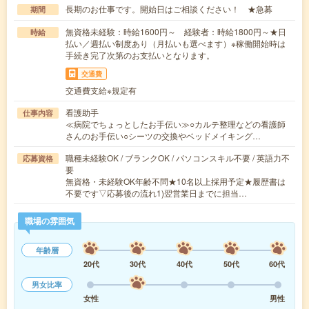
長期のお仕事です。開始日はご相談ください！ ★急募
期間
無資格未経験：時給1600円～ 経験者：時給1800円～★日
時給
払い／週払い制度あり（月払いも選べます）※稼働開始時は
手続き完了次第のお支払いとなります。
交通費
交通費支給※規定有
看護助手
仕事内容
≪病院でちょっとしたお手伝い≫○カルテ整理などの看護師
さんのお手伝い○シーツの交換やベッドメイキング…
職種未経験OK / ブランクOK / パソコンスキル不要 / 英語力不
応募資格
要
無資格・未経験OK年齢不問★10名以上採用予定★履歴書は
不要です▽応募後の流れ1)翌営業日までに担当…
職場の雰囲気
年齢層
20代
30代
40代
50代
60代
男女比率
女性
男性