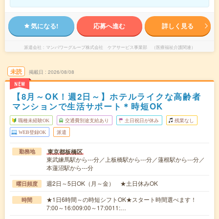
気になる!
応募へ進む
詳しく見る
派遣会社
マンパワーグループ株式会社 ケアサービス事業部 （医療福祉介護関連）
未読
掲載日
2026/08/08
NEW
【8月～OK！週2日～】ホテルライクな高齢者
マンションで生活サポート＊時短OK
職種未経験OK
交通費別途支給あり
土日祝日が休み
残業なし
WEB登録OK
派遣
東京都板橋区
勤務地
東武練馬駅から---分／上板橋駅から---分／蓮根駅から---分／
本蓮沼駅から---分
週2日～5日OK（月～金） ★土日休みOK
曜日頻度
★1日6時間～の時短シフトOK★スタート時間選べます！
時間
7:00～16:009:00～17:0011:…