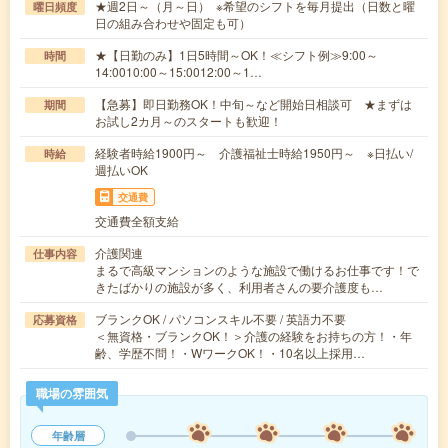
★週2日～（月～日） ※希望のシフトを毎月提出（日数と曜
曜日頻度
日の組み合わせや固定も可）
★【日勤のみ】1日5時間～OK！≪シフト例≫9:00～
時間
14:0010:00～15:0012:00～1…
【急募】即日勤務OK！中旬～など開始日相談可 ★まずは
期間
お試し2カ月～のスタートも歓迎！
経験者時給1900円～ 介護福祉士時給1950円～ ※日払い/
時給
週払いOK
交通費
交通費全額支給
介護関連
仕事内容
まるで高級マンションのような施設で働けるお仕事です！で
きたばかりの施設が多く、利用者さんの要介護度も…
ブランクOK / パソコンスキル不要 / 英語力不要
応募資格
＜無資格・ブランクOK！＞介護の経験をお持ちの方！・年
齢、学歴不問！・WワークOK！・10名以上採用…
職場の雰囲気
年齢層