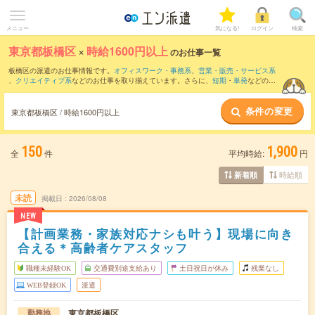
メニュー
気になる!
ログイン
検索
東京都板橋区
×
時給1600円以上
のお仕事一覧
板橋区の派遣のお仕事情報です。
オフィスワーク・事務系
、
営業・販売・サービス系
、
クリエイティブ系
などのお仕事を取り揃えています。さらに、
短期
・
単発
などの期
間や、
職種未経験OK
などのこだわり条件で絞り込んでいただけます。
条件の変更
東京都板橋区 / 時給1600円以上
150
1,900
全
件
平均時給:
円
時給順
新着順
未読
掲載日
2026/08/08
NEW
【計画業務・家族対応ナシも叶う】現場に向き
合える＊高齢者ケアスタッフ
職種未経験OK
交通費別途支給あり
土日祝日が休み
残業なし
WEB登録OK
派遣
東京都板橋区
勤務地