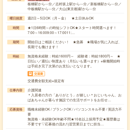
板橋駅から---分／志村坂上駅から---分／新板橋駅から---分／
中板橋駅から---分／大山(東京都)駅から---分
週2日～5日OK（月～金） ★土日休みOK
曜日頻度
★1日6時間～の時短シフトOK★スタート時間選べます！
時間
7:00～16:009:00～17:0011:…
開始日はご相談ください！ ★急募 ★職場が気に入れば、
期間
長期でも働けます！
無資格未経験：時給1600円～ 経験者：時給1800円～ ★
時給
日払い／週払い制度あり（月払いも選べます）※稼働開始時
は手続き完了次第のお支払いとなります。
交通費
交通費全額支給※規定有
介護関連
仕事内容
＊入居者の方の「ありがとう」が嬉しい＊おじいちゃん、お
ばあちゃんが暮らす施設での生活サポートをお任せ…
職種未経験OK / ブランクOK / パソコンスキル不要 / 英語力不
応募資格
要
無資格・未経験OK年齢不問★10名以上採用予定★履歴書は
不要です▽応募後の流れ1)翌営業日までに担当…