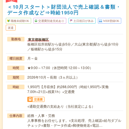
＜10月スタート＞財団法人で売上確認＆書類・
データ作成など⇒時給1950円
職種未経験OK
交通費別途支給あり
土日祝日が休み
WEB登録OK
派遣
東京都板橋区
勤務地
板橋区役所前駅から徒歩5分／大山(東京都)駅から徒歩10分
／板橋駅から徒歩15分
月～金
曜日頻度
★9:00～17:00（休憩時間 12:00～13:00）
時間
2026年10月～長期（3ヵ月以上）
期間
1,950円【月収例】約288,000円（時給1,950円×実働
時給
7.00h×21日+残業1h）+交通費
交通費
○通勤交通費の支給あり（当社規定による）
総務・人事・労務
仕事内容
人事事務をお任せします。○支出処理、売上確認○給与ダブル
チェック○書類・データ作成○郵便物発送○電話…