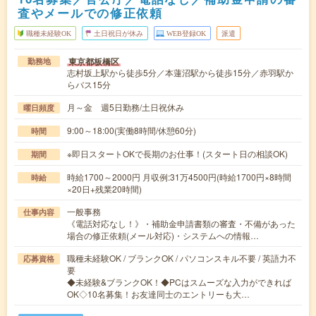
査やメールでの修正依頼
職種未経験OK
土日祝日が休み
WEB登録OK
派遣
東京都板橋区
勤務地
志村坂上駅から徒歩5分／本蓮沼駅から徒歩15分／赤羽駅か
らバス15分
月～金 週5日勤務/土日祝休み
曜日頻度
9:00～18:00(実働8時間/休憩60分)
時間
※即日スタートOKで長期のお仕事！(スタート日の相談OK)
期間
時給1700～2000円 月収例:31万4500円(時給1700円×8時間
時給
×20日+残業20時間)
一般事務
仕事内容
《電話対応なし！》・補助金申請書類の審査・不備があった
場合の修正依頼(メール対応)・システムへの情報…
職種未経験OK / ブランクOK / パソコンスキル不要 / 英語力不
応募資格
要
◆未経験&ブランクOK！◆PCはスムーズな入力ができれば
OK◇10名募集！お友達同士のエントリーも大…