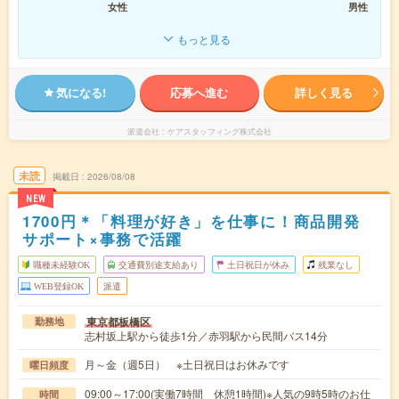
女性
男性
もっと見る
気になる!
応募へ進む
詳しく見る
派遣会社
ケアスタッフィング株式会社
未読
掲載日
2026/08/08
NEW
1700円＊「料理が好き」を仕事に！商品開発
サポート×事務で活躍
職種未経験OK
交通費別途支給あり
土日祝日が休み
残業なし
WEB登録OK
派遣
東京都板橋区
勤務地
志村坂上駅から徒歩1分／赤羽駅から民間バス14分
月～金（週5日） ※土日祝日はお休みです
曜日頻度
09:00～17:00(実働7時間 休憩1時間)※人気の9時5時のお仕
時間