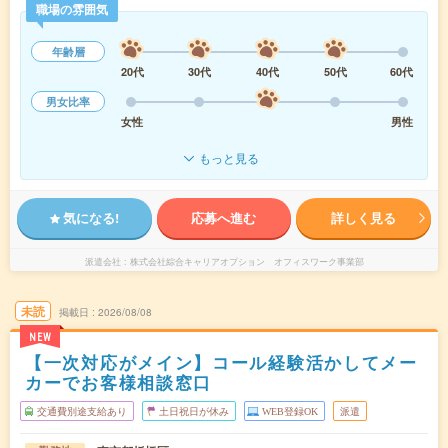
職場の雰囲気
年齢層
20代
30代
40代
50代
60代
男女比率
女性
男性
もっと見る
気になる!
応募へ進む
詳しく見る
派遣会社
株式会社綜合キャリアオプション オフィスワーク事業部
未読
掲載日
2026/08/08
NEW
【一次対応がメイン】コール経験活かしてメー
カーでお客様相談窓口
交通費別途支給あり
土日祝日が休み
WEB登録OK
派遣