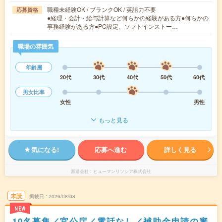
職種未経験OK / ブランクOK / 英語力不要
応募資格
●経理・会計・給与計算など何らかの経験がある方●何らかの
事務経験がある方●PC設定、ソフトインストー…
職場の雰囲気
年齢層
20代
30代
40代
50代
60代
男女比率
女性
男性
もっと見る
気になる!
応募へ進む
詳しく見る
派遣会社
ヒューマンリソシア株式会社
未読
掲載日
2026/08/08
NEW
10名募集／官公庁／電話なし／補助金申請の審