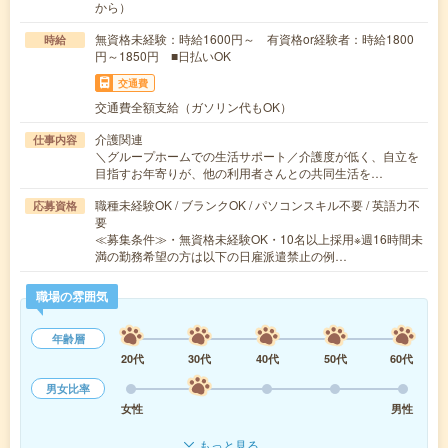
から）
無資格未経験：時給1600円～ 有資格or経験者：時給1800
時給
円～1850円 ■日払いOK
交通費
交通費全額支給（ガソリン代もOK）
介護関連
仕事内容
＼グループホームでの生活サポート／介護度が低く、自立を
目指すお年寄りが、他の利用者さんとの共同生活を…
職種未経験OK / ブランクOK / パソコンスキル不要 / 英語力不
応募資格
要
≪募集条件≫・無資格未経験OK・10名以上採用※週16時間未
満の勤務希望の方は以下の日雇派遣禁止の例…
職場の雰囲気
年齢層
20代
30代
40代
50代
60代
男女比率
女性
男性
もっと見る