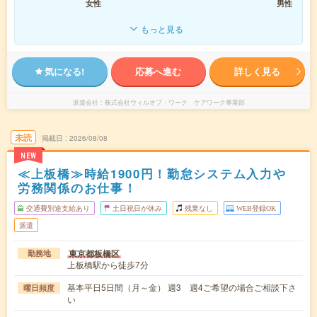
女性
男性
もっと見る
気になる!
応募へ進む
詳しく見る
派遣会社
株式会社ウィルオブ・ワーク ケアワーク事業部
未読
掲載日
2026/08/08
NEW
≪上板橋≫時給1900円！勤怠システム入力や
労務関係のお仕事！
交通費別途支給あり
土日祝日が休み
残業なし
WEB登録OK
派遣
東京都板橋区
勤務地
上板橋駅から徒歩7分
基本平日5日間（月～金） 週3 週4ご希望の場合ご相談下さ
曜日頻度
い