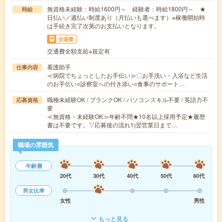
無資格未経験：時給1600円～ 経験者：時給1800円～ ★
時給
日払い／週払い制度あり（月払いも選べます）※稼働開始時
は手続き完了次第のお支払いとなります。
交通費
交通費全額支給※規定有
看護助手
仕事内容
≪病院でちょっとしたお手伝い≫〇お手洗い・入浴など生活
のお手伝い○診察室への付き添い○食事のサポート…
職種未経験OK / ブランクOK / パソコンスキル不要 / 英語力不
応募資格
要
≪無資格・未経験OK≫年齢不問★10名以上採用予定★履歴
書は不要です。▽応募後の流れ1)翌営業日まで…
職場の雰囲気
年齢層
20代
30代
40代
50代
60代
男女比率
女性
男性
もっと見る