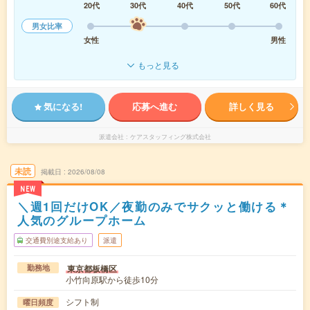
20代
30代
40代
50代
60代
男女比率
女性
男性
もっと見る
気になる!
応募へ進む
詳しく見る
派遣会社
ケアスタッフィング株式会社
未読
掲載日
2026/08/08
NEW
＼週1回だけOK／夜勤のみでサクッと働ける＊
人気のグループホーム
交通費別途支給あり
派遣
東京都板橋区
勤務地
小竹向原駅から徒歩10分
シフト制
曜日頻度