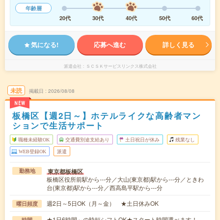
年齢層
20代
30代
40代
50代
60代
気になる!
応募へ進む
詳しく見る
派遣会社
ＳＣＳＫサービスリンクス株式会社
未読
掲載日
2026/08/08
NEW
板橋区【週2日～】ホテルライクな高齢者マン
ションで生活サポート
職種未経験OK
交通費別途支給あり
土日祝日が休み
残業なし
WEB登録OK
派遣
東京都板橋区
勤務地
板橋区役所前駅から---分／大山(東京都)駅から---分／ときわ
台(東京都)駅から---分／西高島平駅から---分
週2日～5日OK（月～金） ★土日休みOK
曜日頻度
★1日6時間～の時短シフトOK★スタート時間選べます！
時間