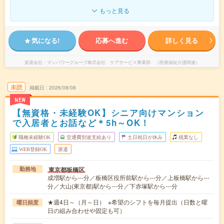
もっと見る
気になる!
応募へ進む
詳しく見る
派遣会社
マンパワーグループ株式会社 ケアサービス事業部 （医療福祉介護関連）
未読
掲載日
2026/08/08
NEW
【無資格・未経験OK】シニア向けマンション
で入居者とお話など＊5h～OK！
職種未経験OK
交通費別途支給あり
土日祝日が休み
残業なし
WEB登録OK
派遣
東京都板橋区
勤務地
成増駅から---分／板橋区役所前駅から---分／上板橋駅から---
分／大山(東京都)駅から---分／下赤塚駅から---分
★週4日～（月～日） ※希望のシフトを毎月提出（日数と曜
曜日頻度
日の組み合わせや固定も可）