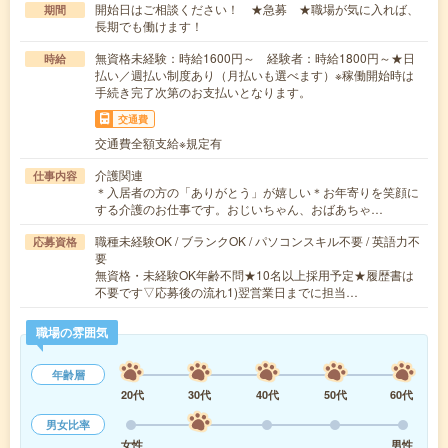
開始日はご相談ください！ ★急募 ★職場が気に入れば、
期間
長期でも働けます！
無資格未経験：時給1600円～ 経験者：時給1800円～★日
時給
払い／週払い制度あり（月払いも選べます）※稼働開始時は
手続き完了次第のお支払いとなります。
交通費
交通費全額支給※規定有
介護関連
仕事内容
＊入居者の方の「ありがとう」が嬉しい＊お年寄りを笑顔に
する介護のお仕事です。おじいちゃん、おばあちゃ…
職種未経験OK / ブランクOK / パソコンスキル不要 / 英語力不
応募資格
要
無資格・未経験OK年齢不問★10名以上採用予定★履歴書は
不要です▽応募後の流れ1)翌営業日までに担当…
職場の雰囲気
年齢層
20代
30代
40代
50代
60代
男女比率
女性
男性