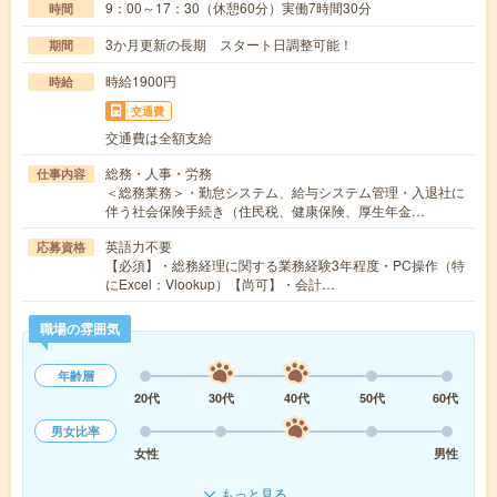
9：00～17：30（休憩60分）実働7時間30分
時間
3か月更新の長期 スタート日調整可能！
期間
時給1900円
時給
交通費
交通費は全額支給
総務・人事・労務
仕事内容
＜総務業務＞・勤怠システム、給与システム管理・入退社に
伴う社会保険手続き（住民税、健康保険、厚生年金…
英語力不要
応募資格
【必須】・総務経理に関する業務経験3年程度・PC操作（特
にExcel：Vlookup）【尚可】・会計…
職場の雰囲気
年齢層
20代
30代
40代
50代
60代
男女比率
女性
男性
もっと見る