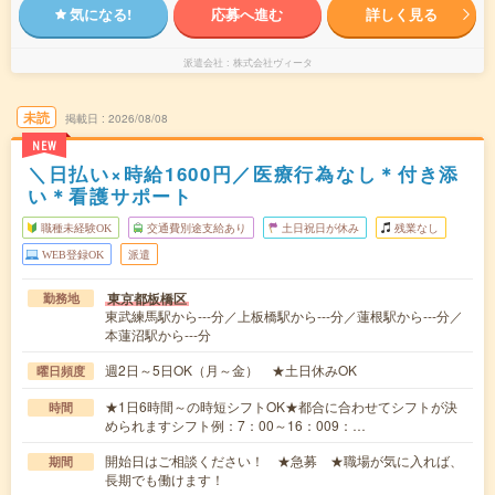
気になる!
応募へ進む
詳しく見る
派遣会社
株式会社ヴィータ
未読
掲載日
2026/08/08
NEW
＼日払い×時給1600円／医療行為なし＊付き添
い＊看護サポート
職種未経験OK
交通費別途支給あり
土日祝日が休み
残業なし
WEB登録OK
派遣
東京都板橋区
勤務地
東武練馬駅から---分／上板橋駅から---分／蓮根駅から---分／
本蓮沼駅から---分
週2日～5日OK（月～金） ★土日休みOK
曜日頻度
★1日6時間～の時短シフトOK★都合に合わせてシフトが決
時間
められますシフト例：7：00～16：009：…
開始日はご相談ください！ ★急募 ★職場が気に入れば、
期間
長期でも働けます！