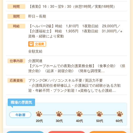
【夜勤】16：30～翌9：30（休憩1時間／実動16時間）
時間
即日～長期
期間
【ヘルパー2級】時給 1,810円 1夜勤日給 29,000円／
時給
【介護福祉士】 時給 1,935円 1夜勤日給 31,000円／※
資格・経験により変動
交通費
全額支給
介護関連
仕事内容
【グループホームでの夜勤介護業務全般】《食事介助》 《排
泄介助》 《起床・就寝介助》 《簡単な調理業…
ブランクOK / パソコンスキル不要 / 英語力不要
応募資格
・介護職員初任者研修以上・介護施設での経験がある方歓
迎・年齢不問・ブランク歓迎！※資格なしでも介護経…
職場の雰囲気
年齢層
20代
30代
40代
50代
60代