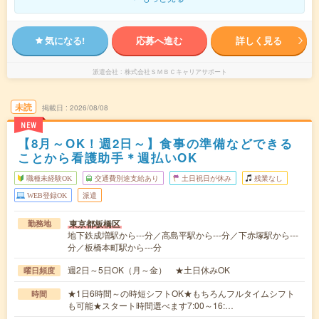
気になる!
応募へ進む
詳しく見る
派遣会社
株式会社ＳＭＢＣキャリアサポート
未読
掲載日
2026/08/08
NEW
【8月～OK！週2日～】食事の準備などできる
ことから看護助手＊週払いOK
職種未経験OK
交通費別途支給あり
土日祝日が休み
残業なし
WEB登録OK
派遣
東京都板橋区
勤務地
地下鉄成増駅から---分／高島平駅から---分／下赤塚駅から---
分／板橋本町駅から---分
週2日～5日OK（月～金） ★土日休みOK
曜日頻度
★1日6時間～の時短シフトOK★もちろんフルタイムシフト
時間
も可能★スタート時間選べます7:00～16:…