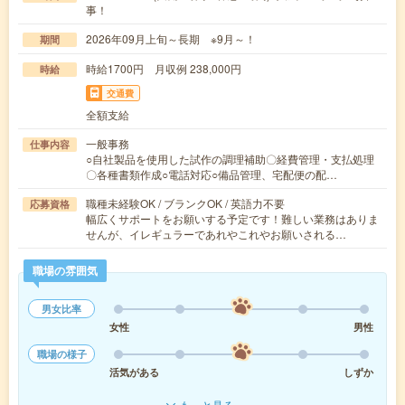
事！
2026年09月上旬～長期 ※9月～！
期間
時給1700円 月収例 238,000円
時給
交通費
全額支給
一般事務
仕事内容
○自社製品を使用した試作の調理補助〇経費管理・支払処理
〇各種書類作成○電話対応○備品管理、宅配便の配…
職種未経験OK / ブランクOK / 英語力不要
応募資格
幅広くサポートをお願いする予定です！難しい業務はありま
せんが、イレギュラーであれやこれやお願いされる…
職場の雰囲気
男女比率
女性
男性
職場の様子
活気がある
しずか
もっと見る