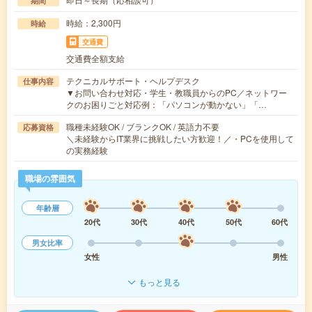
期間
時給：2,300円
時給
交通費
交通費全額支給
テクニカルサポート・ヘルプデスク
仕事内容
▼お問い合わせ対応・学生・教職員からのPC／ネットワー
クのお困りごと対応例：「パソコンが動かない」「…
職種未経験OK / ブランクOK / 英語力不要
応募資格
＼未経験からIT業界に挑戦したい方歓迎！／・PCを使用して
の実務経験
職場の雰囲気
年齢層
20代
30代
40代
50代
60代
男女比率
女性
男性
もっと見る