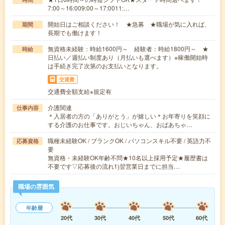
7:00～16:009:00～17:0011:…
開始日はご相談ください！ ★急募 ★職場が気に入れば、
期間
長期でも働けます！
無資格未経験：時給1600円～ 経験者：時給1800円～ ★
時給
日払い／週払い制度あり（月払いも選べます）※稼働開始時
は手続き完了次第のお支払いとなります。
交通費
交通費全額支給※規定有
介護関連
仕事内容
＊入居者の方の「ありがとう」が嬉しい＊お年寄りを笑顔に
する介護のお仕事です。おじいちゃん、おばあちゃ…
職種未経験OK / ブランクOK / パソコンスキル不要 / 英語力不
応募資格
要
無資格・未経験OK年齢不問★10名以上採用予定★履歴書は
不要です▽応募後の流れ1)翌営業日までに担当…
職場の雰囲気
年齢層
20代
30代
40代
50代
60代