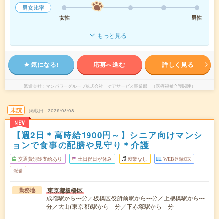
男女比率
女性
男性
もっと見る
気になる!
応募へ進む
詳しく見る
派遣会社
マンパワーグループ株式会社 ケアサービス事業部 （医療福祉介護関連）
未読
掲載日
2026/08/08
NEW
【週2日＊高時給1900円～】シニア向けマンシ
ョンで食事の配膳や見守り＊介護
交通費別途支給あり
土日祝日が休み
残業なし
WEB登録OK
派遣
東京都板橋区
勤務地
成増駅から---分／板橋区役所前駅から---分／上板橋駅から---
分／大山(東京都)駅から---分／下赤塚駅から---分