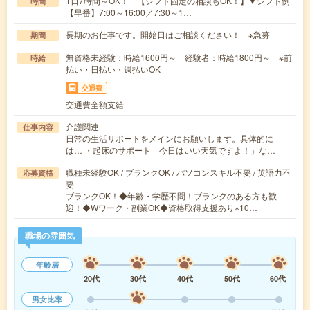
1日7時間～OK！ 【シフト固定の相談もOK！】▼シフト例
時間
【早番】7:00～16:00／7:30～1…
長期のお仕事です。開始日はご相談ください！ ※急募
期間
無資格未経験：時給1600円～ 経験者：時給1800円～ ※前
時給
払い・日払い・週払いOK
交通費
交通費全額支給
介護関連
仕事内容
日常の生活サポートをメインにお願いします。具体的に
は… ・起床のサポート「今日はいい天気ですよ！」な…
職種未経験OK / ブランクOK / パソコンスキル不要 / 英語力不
応募資格
要
ブランクOK！◆年齢・学歴不問！ブランクのある方も歓
迎！◆Wワーク・副業OK◆資格取得支援あり※10…
職場の雰囲気
年齢層
20代
30代
40代
50代
60代
男女比率