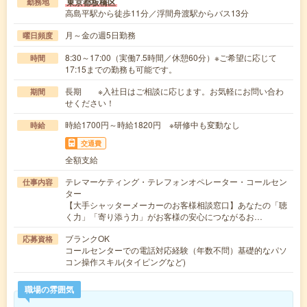
東京都板橋区
勤務地
高島平駅から徒歩11分／浮間舟渡駅からバス13分
月～金の週5日勤務
曜日頻度
8:30～17:00（実働7.5時間／休憩60分）※ご希望に応じて
時間
17:15までの勤務も可能です。
長期 ※入社日はご相談に応じます。お気軽にお問い合わ
期間
せください！
時給1700円～時給1820円 ※研修中も変動なし
時給
交通費
全額支給
テレマーケティング・テレフォンオペレーター・コールセン
仕事内容
ター
【大手シャッターメーカーのお客様相談窓口】あなたの「聴
く力」「寄り添う力」がお客様の安心につながるお…
ブランクOK
応募資格
コールセンターでの電話対応経験（年数不問）基礎的なパソ
コン操作スキル(タイピングなど)
職場の雰囲気