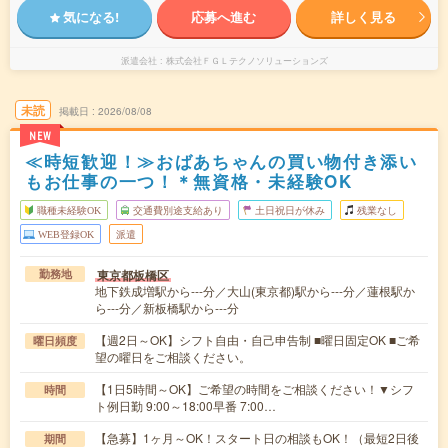
気になる!
応募へ進む
詳しく見る
派遣会社
株式会社ＦＧＬテクノソリューションズ
未読
掲載日
2026/08/08
NEW
≪時短歓迎！≫おばあちゃんの買い物付き添い
もお仕事の一つ！＊無資格・未経験OK
職種未経験OK
交通費別途支給あり
土日祝日が休み
残業なし
WEB登録OK
派遣
東京都板橋区
勤務地
地下鉄成増駅から---分／大山(東京都)駅から---分／蓮根駅か
ら---分／新板橋駅から---分
【週2日～OK】シフト自由・自己申告制 ■曜日固定OK ■ご希
曜日頻度
望の曜日をご相談ください。
【1日5時間～OK】ご希望の時間をご相談ください！▼シフ
時間
ト例日勤 9:00～18:00早番 7:00…
【急募】1ヶ月～OK！スタート日の相談もOK！（最短2日後
期間