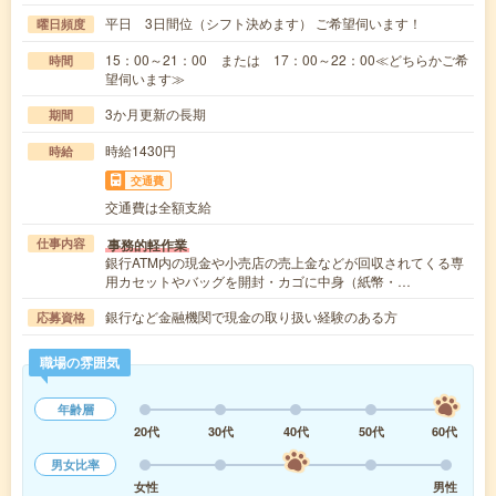
平日 3日間位（シフト決めます） ご希望伺います！
曜日頻度
15：00～21：00 または 17：00～22：00≪どちらかご希
時間
望伺います≫
3か月更新の長期
期間
時給1430円
時給
交通費
交通費は全額支給
事務的軽作業
仕事内容
銀行ATM内の現金や小売店の売上金などが回収されてくる専
用カセットやバッグを開封・カゴに中身（紙幣・…
銀行など金融機関で現金の取り扱い経験のある方
応募資格
職場の雰囲気
年齢層
20代
30代
40代
50代
60代
男女比率
女性
男性