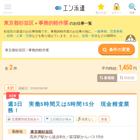
メニュー
気になる!
ログイン
検索
東京都杉並区
×
事務的軽作業
のお仕事一覧
杉並区の派遣のお仕事情報です。事務的軽作業のお仕事の他に、
一般事務
、
営業事務
、
総務・人事・労務
などを取り揃えています。さらに、
短期
・
単発
などの期間や、
職
種未経験OK
などのこだわり条件で絞り込んでいただけます。
条件の変更
東京都杉並区 / 事務的軽作業
2
1,450
全
件
平均時給:
円
時給順
新着順
未読
掲載日
2026/08/08
NEW
週3日 実働5時間又は5時間15分 現金精査業
務！
交通費別途支給あり
土日祝日が休み
残業なし
派遣
東京都杉並区
勤務地
高井戸駅から徒歩8分／荻窪駅からバス10分