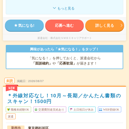
もっと見る
気になる!
応募へ進む
詳しく見る
派遣会社
株式会社ＳＭＢＣキャリアサポート
興味があったら「★気になる！」をタップ！
「気になる！」を押しておくと、派遣会社から
「面談確約」
や
「応募歓迎」
が届きます！
未読
掲載日
2026/08/07
NEW
＊外線対応なし！10月～長期／かんたん書類の
スキャン！1500円
職種未経験OK
交通費別途支給あり
土日祝日が休み
WEB登録OK
派遣
東京都杉並区
勤務地