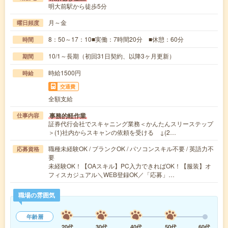
明大前駅から徒歩5分
月～金
曜日頻度
8：50～17：10■実働：7時間20分 ■休憩：60分
時間
10/1～長期（初回31日契約、以降3ヶ月更新）
期間
時給1500円
時給
交通費
全額支給
事務的軽作業
仕事内容
証券代行会社でスキャニング業務＜かんたんスリーステップ
＞(1)社内からスキャンの依頼を受ける ↓(2…
職種未経験OK / ブランクOK / パソコンスキル不要 / 英語力不
応募資格
要
未経験OK！【OAスキル】PC入力できればOK！【服装】オ
フィスカジュアル＼WEB登録OK／「応募」…
職場の雰囲気
年齢層
20代
30代
40代
50代
60代